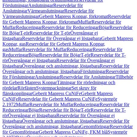
Förslutningar
Anslutningar
Reservdelar för
Anslutningar
Värmeanslutningar
Reservdelar för
Värmeanslutningar
Geberit Mapress Koppar, förkromat
Reservdelar
för Geberit Mapress Koppar, förkromat
Muffar
Reservdelar för
Muffar
Reduceringar
Reservdelar för Reduceringar
Böjar
Reservdelar
för Böjar
T-rör
Reservdelar för T-rör
Övergångar ej
löstagbara
Reservdelar för Övergångar ej löstagbara
Geberit Mapress
Koppar, gas
Reservdelar för Geberit Mapress Koppar,
gas
Muffar
Reservdelar för Muffar
Reduceringar
Reservdelar för
Reduceringar
Böjar
Reservdelar för Böjar
T-rör
Reservdelar för T-
rör
Övergångar ej löstagbara
Reservdelar för Övergångar ej
löstagbara
Övergångar och anslutningar, löstagbara
Reservdelar för
Övergångar och anslutningar, löstagbara
Förslutningar
Reservdelar
för Förslutningar
Anslutningar
Reservdelar för Anslutningar
Tillbehör
för Geberit Mapress Koppar
Tätningar för rörledningar och
rördelar
Rörfästen
Systempackningar
Set skruv för
flänskopplingar
Geberit Mapress CuNiFe
Geberit Mapress
CuNiFe
Reservdelar för Geberit Mapress CuNiFe
Systemrör
2.1972
Muffar
Reservdelar för Muffar
Reduceringar
Reservdelar för
Reduceringar
Böjar
Reservdelar för Böjar
T-rör
Reservdelar för T-
rör
Övergångar ej löstagbara
Reservdelar för Övergångar ej
löstagbara
Övergångar och anslutningar, löstagbara
Reservdelar för
Övergångar och anslutningar, löstagbara
Genomföringar
Reservdelar
för Genomföringar
Geberit Mapress CuNiFe, FKM blå
Systemrör