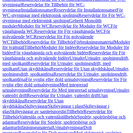
styrningar
Reservdelar för Tillbehör för WC-
styrningar
Installationssatser
Reservdelar för Installationssatser
För
WC-styrningar med elektronisk spolning
Reservdelar för För WC-
styrningar med elektronisk spolning
Geberit Monolith
moduler
Moduler för WC
Reservdelar för Moduler för WC
För
vägghängda WC
Reservdelar för För vägghängda WC
För
golvstående WC
Reservdelar för För golvstående
WC
Tillbehör
Reservdelar för Tillbehör
Förbrukningsmaterial
Moduler
för tvättställ
Tillbehör
Moduler för bidéer
Reservdelar för Moduler för
bidéer
För vägghängda och golvstående bidéer
Reservdelar för För
vägghängda och golvstående bidéer
Urinaler
Urinaler, spolningsdrift,
med spolkant
Reservdelar för Urinaler, spolningsdrift, med
spolkant
Utan skyddskåpa
Reservdelar för Utan skyddskåpa
Urinaler,
spolningsdrift, spolkantlösa
Reservdelar för Urinaler, spolningsdrift,
spolkantlösa
För synlig eller dold urinalstyrning
Reservdelar för För
synlig eller dold urinalstyrning
Med integrerad
urinalstyrning
Reservdelar för Med integrerad urinalstyrning
Urinaler,
vattenfri drift
Reservdelar för Urinaler, vattenfri drift
Utan
skyddskåpa
Reservdelar för Utan
skyddskåpa
Skiljeväggar
Skiljeväggar i plast
Skiljeväggar i
glas
Skiljeväggar av sanitetsporslin
Tillbehör
Reservdelar för
Tillbehör
Vattenlås och vattenlåstillbehör
Spolrör, spolrörsböjar och
adaptrar
Reservdelar för Spolrör, spolrörsböjar och
adaptrar
Infästningsmaterial
Urinalstyrningar
Dolt
montage
Reservdelar för Dolt montage
Med elektronisk spolning,