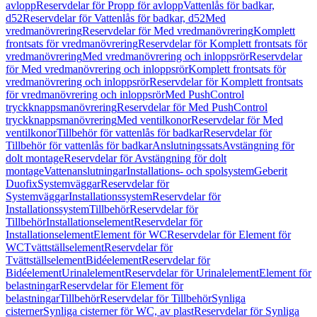
avlopp
Reservdelar för Propp för avlopp
Vattenlås för badkar,
d52
Reservdelar för Vattenlås för badkar, d52
Med
vredmanövrering
Reservdelar för Med vredmanövrering
Komplett
frontsats för vredmanövrering
Reservdelar för Komplett frontsats för
vredmanövrering
Med vredmanövrering och inloppsrör
Reservdelar
för Med vredmanövrering och inloppsrör
Komplett frontsats för
vredmanövrering och inloppsrör
Reservdelar för Komplett frontsats
för vredmanövrering och inloppsrör
Med PushControl
tryckknappsmanövrering
Reservdelar för Med PushControl
tryckknappsmanövrering
Med ventilkonor
Reservdelar för Med
ventilkonor
Tillbehör för vattenlås för badkar
Reservdelar för
Tillbehör för vattenlås för badkar
Anslutningssats
Avstängning för
dolt montage
Reservdelar för Avstängning för dolt
montage
Vattenanslutningar
Installations- och spolsystem
Geberit
Duofix
Systemväggar
Reservdelar för
Systemväggar
Installationssystem
Reservdelar för
Installationssystem
Tillbehör
Reservdelar för
Tillbehör
Installationselement
Reservdelar för
Installationselement
Element för WC
Reservdelar för Element för
WC
Tvättställselement
Reservdelar för
Tvättställselement
Bidéelement
Reservdelar för
Bidéelement
Urinalelement
Reservdelar för Urinalelement
Element för
belastningar
Reservdelar för Element för
belastningar
Tillbehör
Reservdelar för Tillbehör
Synliga
cisterner
Synliga cisterner för WC, av plast
Reservdelar för Synliga