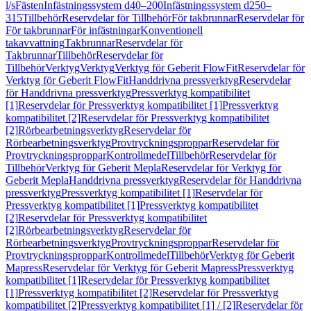
l/s
Fästen
Infästningssystem d40–200
Infästningssystem d250–
315
Tillbehör
Reservdelar för Tillbehör
För takbrunnar
Reservdelar för
För takbrunnar
För infästningar
Konventionell
takavvattning
Takbrunnar
Reservdelar för
Takbrunnar
Tillbehör
Reservdelar för
Tillbehör
Verktyg
Verktyg
Verktyg för Geberit FlowFit
Reservdelar för
Verktyg för Geberit FlowFit
Handdrivna pressverktyg
Reservdelar
för Handdrivna pressverktyg
Pressverktyg kompatibilitet
[1]
Reservdelar för Pressverktyg kompatibilitet [1]
Pressverktyg
kompatibilitet [2]
Reservdelar för Pressverktyg kompatibilitet
[2]
Rörbearbetningsverktyg
Reservdelar för
Rörbearbetningsverktyg
Provtryckningsproppar
Reservdelar för
Provtryckningsproppar
Kontrollmedel
Tillbehör
Reservdelar för
Tillbehör
Verktyg för Geberit Mepla
Reservdelar för Verktyg för
Geberit Mepla
Handdrivna pressverktyg
Reservdelar för Handdrivna
pressverktyg
Pressverktyg kompatibilitet [1]
Reservdelar för
Pressverktyg kompatibilitet [1]
Pressverktyg kompatibilitet
[2]
Reservdelar för Pressverktyg kompatibilitet
[2]
Rörbearbetningsverktyg
Reservdelar för
Rörbearbetningsverktyg
Provtryckningsproppar
Reservdelar för
Provtryckningsproppar
Kontrollmedel
Tillbehör
Verktyg för Geberit
Mapress
Reservdelar för Verktyg för Geberit Mapress
Pressverktyg
kompatibilitet [1]
Reservdelar för Pressverktyg kompatibilitet
[1]
Pressverktyg kompatibilitet [2]
Reservdelar för Pressverktyg
kompatibilitet [2]
Pressverktyg kompatibilitet [1] / [2]
Reservdelar för