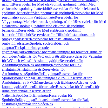
nätdrift
Reservdelar för Med elektronisk spolning, nätdrift
Med
elektronisk spolning, batteridrift
Reservdelar för Med elektronisk
spolning, batteridrift
Med pneumatisk spolning
Reservdelar för Med
pneumatisk spolning
Väggmontage
Reservdelar för
Väggmontage
Med elektronisk spolning, nätdrift
Reservdelar för Med
elektronisk spolning, nätdrift
Med elektronisk spolning,
batteridrift
Reservdelar för Med elektronisk spolning,
batteridrift
Tillbehör
Reservdelar för Tillbehör
Installations- och
ombyggnadssatser
Reservdelar för Installations- och
ombyggnadssatser
Spolrör, spolrörsböjar och
adaptrar
Täckplattor
Integrerade
styrningar
Fjärrkontroller
Apparatanslutningar för toaletter, urinaler
och bidéer
Vattenlås för WC och tvättställ
Reservdelar för Vattenlås
för WC och tvättställ
Anslutningsböjar
Reservdelar för
Anslutningsböjar
Rak anslutning
Reservdelar för Rak
anslutning
Anslutningssats
Reservdelar för
Anslutningssats
Spolrörsförlängningar
Reservdelar för
Spolrörsförlängningar
Anslutningar av PVC
Reservdelar för
Anslutningar av PVC
Manschetter och täckkåpor
Adapter- och
kopplingsdelar
Vattenlås för urinaler
Reservdelar för Vattenlås för
urinaler
Vattenlås
Reservdelar för
Vattenlås
Spolrörsförlängningar
Reservdelar för
Spolrörsförlängningar
Rak anslutning
Reservdelar för Rak
anslutning
Vattenlås för bidéer
Rak