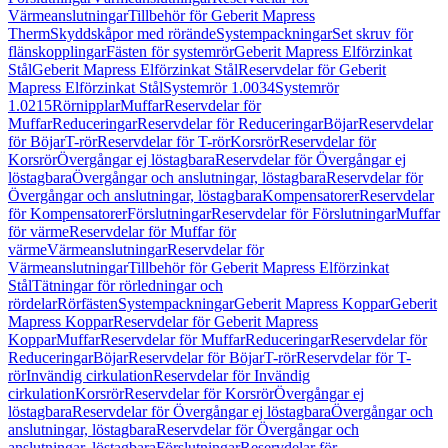
Värmeanslutningar
Tillbehör för Geberit Mapress
Therm
Skyddskåpor med rörände
Systempackningar
Set skruv för
flänskopplingar
Fästen för systemrör
Geberit Mapress Elförzinkat
Stål
Geberit Mapress Elförzinkat Stål
Reservdelar för Geberit
Mapress Elförzinkat Stål
Systemrör 1.0034
Systemrör
1.0215
Rörnipplar
Muffar
Reservdelar för
Muffar
Reduceringar
Reservdelar för Reduceringar
Böjar
Reservdelar
för Böjar
T-rör
Reservdelar för T-rör
Korsrör
Reservdelar för
Korsrör
Övergångar ej löstagbara
Reservdelar för Övergångar ej
löstagbara
Övergångar och anslutningar, löstagbara
Reservdelar för
Övergångar och anslutningar, löstagbara
Kompensatorer
Reservdelar
för Kompensatorer
Förslutningar
Reservdelar för Förslutningar
Muffar
för värme
Reservdelar för Muffar för
värme
Värmeanslutningar
Reservdelar för
Värmeanslutningar
Tillbehör för Geberit Mapress Elförzinkat
Stål
Tätningar för rörledningar och
rördelar
Rörfästen
Systempackningar
Geberit Mapress Koppar
Geberit
Mapress Koppar
Reservdelar för Geberit Mapress
Koppar
Muffar
Reservdelar för Muffar
Reduceringar
Reservdelar för
Reduceringar
Böjar
Reservdelar för Böjar
T-rör
Reservdelar för T-
rör
Invändig cirkulation
Reservdelar för Invändig
cirkulation
Korsrör
Reservdelar för Korsrör
Övergångar ej
löstagbara
Reservdelar för Övergångar ej löstagbara
Övergångar och
anslutningar, löstagbara
Reservdelar för Övergångar och
anslutningar, löstagbara
Förslutningar
Reservdelar för