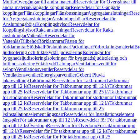
Muffar
Övergångar till andra material
Reservdelar för Övergångar till
andra material
Gängade kopplingar
Reservdelar för Gängade
kopplingar
Flänskopplingar
Flänsbussningar
Aggregatanslutningar
Rese
för Aggregatanslutningar
Anslutningsböjar
Reservdelar för
Anslutningsböjar
Kopplingshylsor
Reservdelar för
Kopplingshylsor
Raka anslutningar
Reservdelar för Raka
anslutningar
Vattenlås
Reservdelar för
Vattenlås
Tillbehör
Rörklammrar
Fästen för
rörklammrar
Stödskal
Förslutningar
Packningar
Förbrukningsmaterial
Br
ljudisolering och fuktskydd
Ljudisolering
Isoleringar för
byggnadsljudisolering
Isoleringar för byggnadsljudisolering och
luftljudsisolering
Fuktskydd
Tätningar
Ventilationsventil för
avlopp
Ventilationsventiler
Reservdelar för
Ventilationsventiler
Energisparventiler
Geberit Pluvia
takavvattning
Takbrunnar
Reservdelar för Takbrunnar
Takbrunnar
upp till 12 l/s
Reservdelar för Takbrunnar upp till 12 l/s
Takbrunnar
upp till 25 l/s
Reservdelar för Takbrunnar upp till 25 l/s
Takbrunnar
för stödrännor
Reservdelar för Takbrunnar för stödrännor
Takbrunnar
upp till 12 l/s
Reservdelar för Takbrunnar upp till 12 l/s
Takbrunnar
upp till 25 l/s
Reservdelar för Takbrunnar upp till 25
l/s
Installationselement ångspärr
Reservdelar för Installationselement
ångspärr
För takbrunnar upp till 12 l/s
Reservdelar för För takbrunnar
upp till 12 l/s
Överlopp
Reservdelar för Överlopp
För takbrunnar upp
till 12 l/s
Reservdelar för För takbrunnar upp till 12 l/s
För takbrunnar
upp till 25 l/s
Reservdelar för För takbrunnar upp till 25