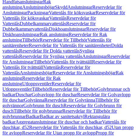
Handfatsanslutningar
Rak
anslutning
Anslutningsböjar
Skydd
Anslutningar
Reservdelar för
Anslutningar
Packningar
Vattenlås för köksvaskar
Reservdelar för
Vattenlås för köksvaskar
Vattenlås
Reservdelar för
Vattenlås
Dubbelkammarvattenlås
Reservdelar för
Dubbelkammarvattenlås
Diskhoanslutningar
Reservdelar för
Diskhoanslutningar
Rak anslutning
Reservdelar för Rak
anslutning
Tillbehör
Reservdelar för Tillbehör
Vattenlås för
sanitärenheter
Reservdelar för Vattenlås för sanitärenheter
Dolda
vattenlås
Reservdelar för Dolda vattenlås
Synliga
vattenlås
Reservdelar för Synliga vattenlås
Anslutningar
Reservdelar
för Anslutningar
Tillbehör
Vattenlås för tvättställ
Reservdelar för
Vattenlås för tvättställ
Vattenlås
Reservdelar för
Vattenlås
Anslutningsböjar
Reservdelar för Anslutningsböjar
Rak
anslutning
Reservdelar för Rak
anslutning
Utloppsventiler
Reservdelar för
Utloppsventiler
Tillbehör
Reservdelar för Tillbehör
Golvbrunnar och
badkar
Duschar
Golvavlopp för duschar
Reservdelar för Golvavlopp
för duschar
Golvränna
Reservdelar för Golvränna
Tillbehör för
golvrännor
Golvbrunn för dusch
Reservdelar för Golvbrunn för
dusch
Tillbehör för golvbrunnar
Reservdelar för Tillbehör för
golvbrunnar
Badkar
Badkar av sanitetsakryl
Rektangulära
badkar
Aggregatanslutningar för duschar och badkar
Vattenlås för
duschkar, d52
Reservdelar för Vattenlås för duschkar, d52
Utan propp
för avlopp
Reservdelar för Utan propp för avlopp
Propp för