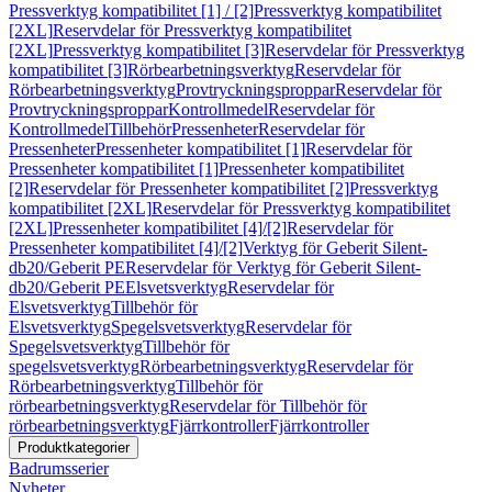
Pressverktyg kompatibilitet [1] / [2]
Pressverktyg kompatibilitet
[2XL]
Reservdelar för Pressverktyg kompatibilitet
[2XL]
Pressverktyg kompatibilitet [3]
Reservdelar för Pressverktyg
kompatibilitet [3]
Rörbearbetningsverktyg
Reservdelar för
Rörbearbetningsverktyg
Provtryckningsproppar
Reservdelar för
Provtryckningsproppar
Kontrollmedel
Reservdelar för
Kontrollmedel
Tillbehör
Pressenheter
Reservdelar för
Pressenheter
Pressenheter kompatibilitet [1]
Reservdelar för
Pressenheter kompatibilitet [1]
Pressenheter kompatibilitet
[2]
Reservdelar för Pressenheter kompatibilitet [2]
Pressverktyg
kompatibilitet [2XL]
Reservdelar för Pressverktyg kompatibilitet
[2XL]
Pressenheter kompatibilitet [4]/[2]
Reservdelar för
Pressenheter kompatibilitet [4]/[2]
Verktyg för Geberit Silent-
db20/Geberit PE
Reservdelar för Verktyg för Geberit Silent-
db20/Geberit PE
Elsvetsverktyg
Reservdelar för
Elsvetsverktyg
Tillbehör för
Elsvetsverktyg
Spegelsvetsverktyg
Reservdelar för
Spegelsvetsverktyg
Tillbehör för
spegelsvetsverktyg
Rörbearbetningsverktyg
Reservdelar för
Rörbearbetningsverktyg
Tillbehör för
rörbearbetningsverktyg
Reservdelar för Tillbehör för
rörbearbetningsverktyg
Fjärrkontroller
Fjärrkontroller
Produktkategorier
Badrumsserier
Nyheter