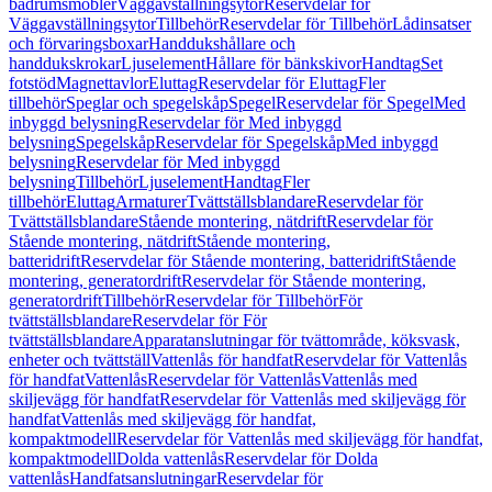
badrumsmöbler
Väggavställningsytor
Reservdelar för
Väggavställningsytor
Tillbehör
Reservdelar för Tillbehör
Lådinsatser
och förvaringsboxar
Handdukshållare och
handdukskrokar
Ljuselement
Hållare för bänkskivor
Handtag
Set
fotstöd
Magnettavlor
Eluttag
Reservdelar för Eluttag
Fler
tillbehör
Speglar och spegelskåp
Spegel
Reservdelar för Spegel
Med
inbyggd belysning
Reservdelar för Med inbyggd
belysning
Spegelskåp
Reservdelar för Spegelskåp
Med inbyggd
belysning
Reservdelar för Med inbyggd
belysning
Tillbehör
Ljuselement
Handtag
Fler
tillbehör
Eluttag
Armaturer
Tvättställsblandare
Reservdelar för
Tvättställsblandare
Stående montering, nätdrift
Reservdelar för
Stående montering, nätdrift
Stående montering,
batteridrift
Reservdelar för Stående montering, batteridrift
Stående
montering, generatordrift
Reservdelar för Stående montering,
generatordrift
Tillbehör
Reservdelar för Tillbehör
För
tvättställsblandare
Reservdelar för För
tvättställsblandare
Apparatanslutningar för tvättområde, köksvask,
enheter och tvättställ
Vattenlås för handfat
Reservdelar för Vattenlås
för handfat
Vattenlås
Reservdelar för Vattenlås
Vattenlås med
skiljevägg för handfat
Reservdelar för Vattenlås med skiljevägg för
handfat
Vattenlås med skiljevägg för handfat,
kompaktmodell
Reservdelar för Vattenlås med skiljevägg för handfat,
kompaktmodell
Dolda vattenlås
Reservdelar för Dolda
vattenlås
Handfatsanslutningar
Reservdelar för