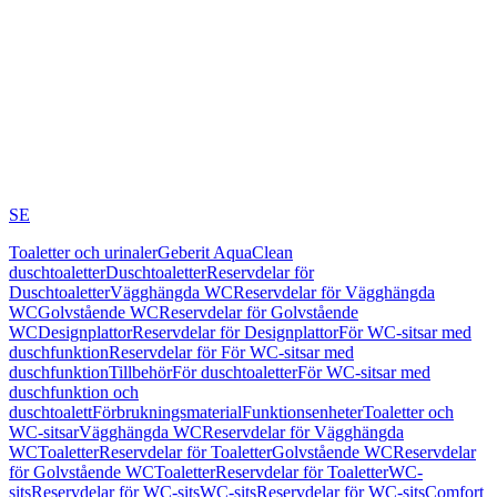
SE
Toaletter och urinaler
Geberit AquaClean
duschtoaletter
Duschtoaletter
Reservdelar för
Duschtoaletter
Vägghängda WC
Reservdelar för Vägghängda
WC
Golvstående WC
Reservdelar för Golvstående
WC
Designplattor
Reservdelar för Designplattor
För WC-sitsar med
duschfunktion
Reservdelar för För WC-sitsar med
duschfunktion
Tillbehör
För duschtoaletter
För WC-sitsar med
duschfunktion och
duschtoalett
Förbrukningsmaterial
Funktionsenheter
Toaletter och
WC-sitsar
Vägghängda WC
Reservdelar för Vägghängda
WC
Toaletter
Reservdelar för Toaletter
Golvstående WC
Reservdelar
för Golvstående WC
Toaletter
Reservdelar för Toaletter
WC-
sits
Reservdelar för WC-sits
WC-sits
Reservdelar för WC-sits
Comfort