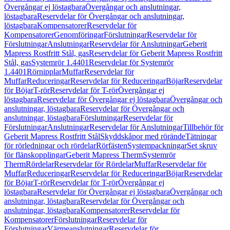
Övergångar ej löstagbara
Övergångar och anslutningar,
löstagbara
Reservdelar för Övergångar och anslutningar,
löstagbara
Kompensatorer
Reservdelar för
Kompensatorer
Genomföringar
Förslutningar
Reservdelar för
Förslutningar
Anslutningar
Reservdelar för Anslutningar
Geberit
Mapress Rostfritt Stål, gas
Reservdelar för Geberit Mapress Rostfritt
Stål, gas
Systemrör 1.4401
Reservdelar för Systemrör
1.4401
Rörnipplar
Muffar
Reservdelar för
Muffar
Reduceringar
Reservdelar för Reduceringar
Böjar
Reservdelar
för Böjar
T-rör
Reservdelar för T-rör
Övergångar ej
löstagbara
Reservdelar för Övergångar ej löstagbara
Övergångar och
anslutningar, löstagbara
Reservdelar för Övergångar och
anslutningar, löstagbara
Förslutningar
Reservdelar för
Förslutningar
Anslutningar
Reservdelar för Anslutningar
Tillbehör för
Geberit Mapress Rostfritt Stål
Skyddskåpor med rörände
Tätningar
för rörledningar och rördelar
Rörfästen
Systempackningar
Set skruv
för flänskopplingar
Geberit Mapress Therm
Systemrör
Therm
Rördelar
Reservdelar för Rördelar
Muffar
Reservdelar för
Muffar
Reduceringar
Reservdelar för Reduceringar
Böjar
Reservdelar
för Böjar
T-rör
Reservdelar för T-rör
Övergångar ej
löstagbara
Reservdelar för Övergångar ej löstagbara
Övergångar och
anslutningar, löstagbara
Reservdelar för Övergångar och
anslutningar, löstagbara
Kompensatorer
Reservdelar för
Kompensatorer
Förslutningar
Reservdelar för
Förslutningar
Värmeanslutningar
Reservdelar för