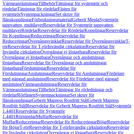
Värmeanslutningar
Tillbehör
Tätningar för systemrör och
rördelar
Tätningar för rördelar
Fästen för
systemrör
Systempackningar
Set skruv för
flänskopplingar
Förbrukningsmaterial
Geberit Mepla
Systemrör
tappvatten, multilayer
Reservdelar för Systemrör tappvatten,
multilayer
Rördelar
Reservdelar för Rördelar
Kopplingar
Reservdelar
för Kopplingar
Reduceringar
Reservdelar för
Reduceringar
Övergångsvinklar
Reservdelar för Övergångsvinklar
T-
rör
Reservdelar för T-rör
Invändig cirkulation
Reservdelar för
Invändig cirkulation
Övergångar ej löstagbara
Reservdelar för
Övergångar ej löstagbara
Övergångar och anslutningar,
löstagbara
Reservdelar för Övergångar och anslutningar,
löstagbara
Förslutningar
Reservdelar för
Förslutningar
Anslutningar
Reservdelar för Anslutningar
Fördelare
med gängad anslutning
Reservdelar för Fördelare med gängad
anslutning
Värmeanslutningar
Reservdelar för
Värmeanslutningar
Tillbehör
Tätningar för rörledningar och
rördelar
Rörfästen
Systempackningar
Set skruv för
flänskopplingar
Geberit Mapress Rostfritt Stål
Geberit Mapress
Rostfritt Stål
Reservdelar för Geberit Mapress Rostfritt Stål
Systemrör
1.4401
Reservdelar för Systemrör
1.4401
Rörnipplar
Muffar
Reservdelar för
Muffar
Reduceringar
Reservdelar för Reduceringar
Böjar
Reservdelar
för Böjar
T-rör
Reservdelar för T-rör
Invändig cirkulation
Reservdelar
för Invändig cirkulation
Övergångar ej löstagbara
Reservdelar för