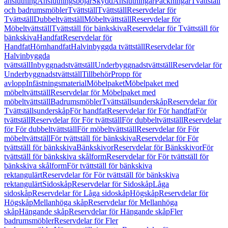
anslutning
Anslutningsböjar
Skydd
Anslutningar
Packningar
Tvättställ
och badrumsmöbler
Tvättställ
Tvättställ
Reservdelar för
Tvättställ
Dubbeltvättställ
Möbeltvättställ
Reservdelar för
Möbeltvättställ
Tvättställ för bänkskiva
Reservdelar för Tvättställ för
bänkskiva
Handfat
Reservdelar för
Handfat
Hörnhandfat
Halvinbyggda tvättställ
Reservdelar för
Halvinbyggda
tvättställ
Inbyggnadstvättställ
Underbyggnadstvättställ
Reservdelar för
Underbyggnadstvättställ
Tillbehör
Propp för
avlopp
Infästningsmaterial
Möbelpaket
Möbelpaket med
möbeltvättställ
Reservdelar för Möbelpaket med
möbeltvättställ
Badrumsmöbler
Tvättställsunderskåp
Reservdelar för
Tvättställsunderskåp
För handfat
Reservdelar för För handfat
För
tvättställ
Reservdelar för För tvättställ
För dubbeltvättställ
Reservdelar
för För dubbeltvättställ
För möbeltvättställ
Reservdelar för För
möbeltvättställ
För tvättställ för bänkskiva
Reservdelar för För
tvättställ för bänkskiva
Bänkskivor
Reservdelar för Bänkskivor
För
tvättställ för bänkskiva skålform
Reservdelar för För tvättställ för
bänkskiva skålform
För tvättställ för bänkskiva
rektangulärt
Reservdelar för För tvättställ för bänkskiva
rektangulärt
Sidoskåp
Reservdelar för Sidoskåp
Låga
sidoskåp
Reservdelar för Låga sidoskåp
Högskåp
Reservdelar för
Högskåp
Mellanhöga skåp
Reservdelar för Mellanhöga
skåp
Hängande skåp
Reservdelar för Hängande skåp
Fler
badrumsmöbler
Reservdelar för Fler