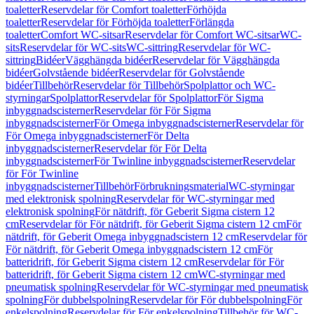
toaletter
Reservdelar för Comfort toaletter
Förhöjda
toaletter
Reservdelar för Förhöjda toaletter
Förlängda
toaletter
Comfort WC-sitsar
Reservdelar för Comfort WC-sitsar
WC-
sits
Reservdelar för WC-sits
WC-sittring
Reservdelar för WC-
sittring
Bidéer
Vägghängda bidéer
Reservdelar för Vägghängda
bidéer
Golvstående bidéer
Reservdelar för Golvstående
bidéer
Tillbehör
Reservdelar för Tillbehör
Spolplattor och WC-
styrningar
Spolplattor
Reservdelar för Spolplattor
För Sigma
inbyggnadscisterner
Reservdelar för För Sigma
inbyggnadscisterner
För Omega inbyggnadscisterner
Reservdelar för
För Omega inbyggnadscisterner
För Delta
inbyggnadscisterner
Reservdelar för För Delta
inbyggnadscisterner
För Twinline inbyggnadscisterner
Reservdelar
för För Twinline
inbyggnadscisterner
Tillbehör
Förbrukningsmaterial
WC-styrningar
med elektronisk spolning
Reservdelar för WC-styrningar med
elektronisk spolning
För nätdrift, för Geberit Sigma cistern 12
cm
Reservdelar för För nätdrift, för Geberit Sigma cistern 12 cm
För
nätdrift, för Geberit Omega inbyggnadscistern 12 cm
Reservdelar för
För nätdrift, för Geberit Omega inbyggnadscistern 12 cm
För
batteridrift, för Geberit Sigma cistern 12 cm
Reservdelar för För
batteridrift, för Geberit Sigma cistern 12 cm
WC-styrningar med
pneumatisk spolning
Reservdelar för WC-styrningar med pneumatisk
spolning
För dubbelspolning
Reservdelar för För dubbelspolning
För
enkelspolning
Reservdelar för För enkelspolning
Tillbehör för WC-