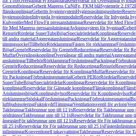
för T-rör
Övergångar ej löstagbara
Reservdelar för Övergångar ej lösta
Genomföringar
Geberit Mapress CuNiFe, FKM blå
Systemrör 2.1972
flänskopplingar
Geberits hygiensystem
Hygienspolningsenheter
Reserv
hygienspolning
Inbyggda hygienmoduler
Reservdelar för Inbyggda h
Kulventiler
Med FlowFit pressanslutningar
Reservdelar för Med FlowFi
för Med Mapress pressanslutningar
Avloppssystem för byggnad
Geberi
Rensrör
Rördelar SuperTube
Böjar
Specialrördelar
Kopplingar
Reservdel
till andra material
Aggregatanslutningar
Reservdelar för Aggregatanslu
tätningssockel
Tillbehör
Rörklammrar
Fästen för rörklammrar
Förslutnin
Böjar
Grenrör
Reservdelar för Grenrör
Reduceringar
Reservdelar för R
Muffar
Övergångskoppling
Övergångar till andra material
Aggregatansl
anslutningar
Tillbehör
Rörklammrar
Förslutningar
Packningar
Förbrukni
Grenrör
Reduceringar
Reservdelar för Reduceringar
Rensrör
Reservdela
Grenrör
Kopplingar
Reservdelar för Kopplingar
Muffar
Reservdelar för
för Packningar
Förbrukningsmaterial
Geberit PE
Rör
Rördelar
Reservdel
SuperTube
Böjar
Specialrördelar
Kopplingar
Reservdelar för Kopplinga
kopplingar
Reservdelar för Gängade kopplingar
Flänskopplingar
Fläns
Anslutningsböjar
Kopplingshylsor
Reservdelar för Kopplingshylsor
Rak
rörklammrar
Stödskal
Förslutningar
Packningar
Förbrukningsmaterial
Br
luftljudsisolering
Fuktskydd
Tätningar
Ventilationsventil för avlopp
Vent
Takbrunnar
Takbrunnar upp till 12 l/s
Reservdelar för Takbrunnar upp ti
stödrännor
Takbrunnar upp till 12 l/s
Reservdelar för Takbrunnar upp til
ångspärr
För takbrunnar upp till 12 l/s
Reservdelar för För takbrunnar up
till 25 l/s
Reservdelar för För takbrunnar upp till 25 l/s
Fästen
Infästnin
infästningar
Konventionell takavvattning
Takbrunnar
Reservdelar för T