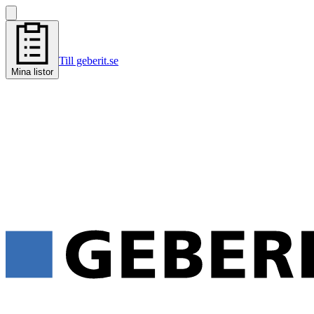
Till geberit.se
Mina listor