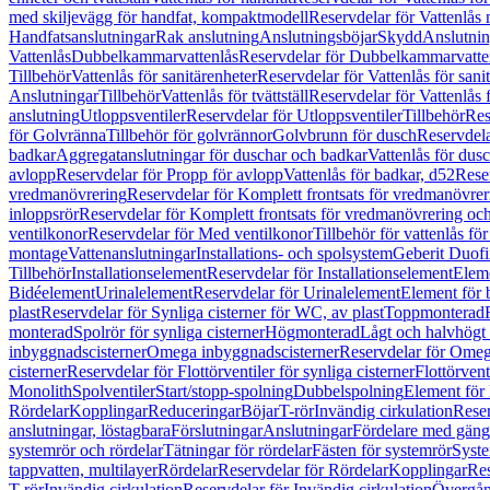
med skiljevägg för handfat, kompaktmodell
Reservdelar för Vattenlås
Handfatsanslutningar
Rak anslutning
Anslutningsböjar
Skydd
Anslutnin
Vattenlås
Dubbelkammarvattenlås
Reservdelar för Dubbelkammarvatte
Tillbehör
Vattenlås för sanitärenheter
Reservdelar för Vattenlås för sani
Anslutningar
Tillbehör
Vattenlås för tvättställ
Reservdelar för Vattenlås fö
anslutning
Utloppsventiler
Reservdelar för Utloppsventiler
Tillbehör
Res
för Golvränna
Tillbehör för golvrännor
Golvbrunn för dusch
Reservdela
badkar
Aggregatanslutningar för duschar och badkar
Vattenlås för dus
avlopp
Reservdelar för Propp för avlopp
Vattenlås för badkar, d52
Reser
vredmanövrering
Reservdelar för Komplett frontsats för vredmanövrer
inloppsrör
Reservdelar för Komplett frontsats för vredmanövrering och
ventilkonor
Reservdelar för Med ventilkonor
Tillbehör för vattenlås fö
montage
Vattenanslutningar
Installations- och spolsystem
Geberit Duof
Tillbehör
Installationselement
Reservdelar för Installationselement
Elem
Bidéelement
Urinalelement
Reservdelar för Urinalelement
Element för 
plast
Reservdelar för Synliga cisterner för WC, av plast
Toppmonterad
monterad
Spolrör för synliga cisterner
Högmonterad
Lågt och halvhögt
inbyggnadscisterner
Omega inbyggnadscisterner
Reservdelar för Omeg
cisterner
Reservdelar för Flottörventiler för synliga cisterner
Flottörvent
Monolith
Spolventiler
Start/stopp-spolning
Dubbelspolning
Element för 
Rördelar
Kopplingar
Reduceringar
Böjar
T-rör
Invändig cirkulation
Reser
anslutningar, löstagbara
Förslutningar
Anslutningar
Fördelare med gäng
systemrör och rördelar
Tätningar för rördelar
Fästen för systemrör
Syst
tappvatten, multilayer
Rördelar
Reservdelar för Rördelar
Kopplingar
Res
T-rör
Invändig cirkulation
Reservdelar för Invändig cirkulation
Övergång