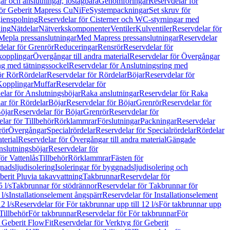
r och anslutningar, löstagbara
Genomföringar
Reservdelar för
för Geberit Mapress CuNiFe
Systempackningar
Set skruv för
ienspolning
Reservdelar för Cisterner och WC-styrningar med
ning
Nätdelar
Nätverkskomponenter
Ventiler
Kulventiler
Reservdelar för
Mepla pressanslutningar
Med Mapress pressanslutningar
Reservdelar
elar för Grenrör
Reduceringar
Rensrör
Reservdelar för
opplingar
Övergångar till andra material
Reservdelar för Övergångar
ng med tätningssockel
Reservdelar för Anslutningsring med
ör Rör
Rördelar
Reservdelar för Rördelar
Böjar
Reservdelar för
Kopplingar
Muffar
Reservdelar för
elar för Anslutningsböjar
Raka anslutningar
Reservdelar för Raka
ar för Rördelar
Böjar
Reservdelar för Böjar
Grenrör
Reservdelar för
öjar
Reservdelar för Böjar
Grenrör
Reservdelar för
lar för Tillbehör
Rörklammrar
Förslutningar
Packningar
Reservdelar
rör
Övergångar
Specialrördelar
Reservdelar för Specialrördelar
Rördelar
terial
Reservdelar för Övergångar till andra material
Gängade
slutningsböjar
Reservdelar för
ör Vattenlås
Tillbehör
Rörklammrar
Fästen för
gnadsljudisolering
Isoleringar för byggnadsljudisolering och
berit Pluvia takavvattning
Takbrunnar
Reservdelar för
 l/s
Takbrunnar för stödrännor
Reservdelar för Takbrunnar för
l/s
Installationselement ångspärr
Reservdelar för Installationselement
2 l/s
Reservdelar för För takbrunnar upp till 12 l/s
För takbrunnar upp
Tillbehör
För takbrunnar
Reservdelar för För takbrunnar
För
 Geberit FlowFit
Reservdelar för Verktyg för Geberit