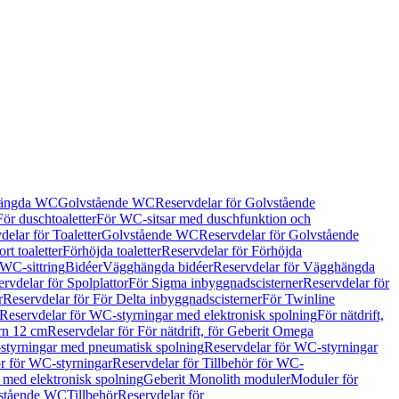
hängda WC
Golvstående WC
Reservdelar för Golvstående
För duschtoaletter
För WC-sitsar med duschfunktion och
delar för Toaletter
Golvstående WC
Reservdelar för Golvstående
rt toaletter
Förhöjda toaletter
Reservdelar för Förhöjda
 WC-sittring
Bidéer
Vägghängda bidéer
Reservdelar för Vägghängda
rvdelar för Spolplattor
För Sigma inbyggnadscisterner
Reservdelar för
r
Reservdelar för För Delta inbyggnadscisterner
För Twinline
Reservdelar för WC-styrningar med elektronisk spolning
För nätdrift,
ern 12 cm
Reservdelar för För nätdrift, för Geberit Omega
tyrningar med pneumatisk spolning
Reservdelar för WC-styrningar
ör för WC-styrningar
Reservdelar för Tillbehör för WC-
 med elektronisk spolning
Geberit Monolith moduler
Moduler för
vstående WC
Tillbehör
Reservdelar för