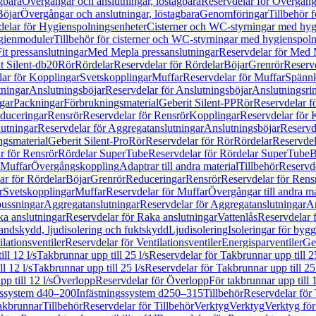
gbara
Övergångar och anslutningar, löstagbara
Reservdelar för Övergånga
Böjar
Övergångar och anslutningar, löstagbara
Genomföringar
Tillbehör 
delar för Hygienspolningsenheter
Cisterner och WC-styrningar med hyg
ygienmoduler
Tillbehör för cisterner och WC-styrningar med hygienspol
t pressanslutningar
Med Mepla pressanslutningar
Reservdelar för Med 
t Silent-db20
Rör
Rördelar
Reservdelar för Rördelar
Böjar
Grenrör
Reservd
ar för Kopplingar
Svetskopplingar
Muffar
Reservdelar för Muffar
Spännk
tningar
Anslutningsböjar
Reservdelar för Anslutningsböjar
Anslutningsri
gar
Packningar
Förbrukningsmaterial
Geberit Silent-PP
Rör
Reservdelar f
educeringar
Rensrör
Reservdelar för Rensrör
Kopplingar
Reservdelar för 
utningar
Reservdelar för Aggregatanslutningar
Anslutningsböjar
Reservd
ngsmaterial
Geberit Silent-Pro
Rör
Reservdelar för Rör
Rördelar
Reservdel
r för Rensrör
Rördelar SuperTube
Reservdelar för Rördelar SuperTube
B
 Muffar
Övergångskoppling
Adaptrar till andra material
Tillbehör
Reservde
ar för Rördelar
Böjar
Grenrör
Reduceringar
Rensrör
Reservdelar för Rens
r
Svetskopplingar
Muffar
Reservdelar för Muffar
Övergångar till andra ma
bussningar
Aggregatanslutningar
Reservdelar för Aggregatanslutningar
An
a anslutningar
Reservdelar för Raka anslutningar
Vattenlås
Reservdelar f
andskydd, ljudisolering och fuktskydd
Ljudisolering
Isoleringar för byg
ilationsventiler
Reservdelar för Ventilationsventiler
Energisparventiler
Ge
ll 12 l/s
Takbrunnar upp till 25 l/s
Reservdelar för Takbrunnar upp till 25
l 12 l/s
Takbrunnar upp till 25 l/s
Reservdelar för Takbrunnar upp till 25 
p till 12 l/s
Överlopp
Reservdelar för Överlopp
För takbrunnar upp till 1
gssystem d40–200
Infästningssystem d250–315
Tillbehör
Reservdelar för 
akbrunnar
Tillbehör
Reservdelar för Tillbehör
Verktyg
Verktyg
Verktyg för