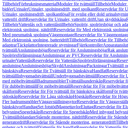
Tillbehör
Förbrukningsmaterial
Moduler för tvättställ
Tillbehör
Moduler 
bidéer
Urinaler
Urinaler, spolningsdrift, med spolkant
Reservdelar för U
Urinaler, spolningsdrift, spolkantlösa
För synlig eller dold urinalstyrni
vattenfri drift
Reservdelar för Urinaler, vattenfri drift
Utan skyddskåpa
R
Tillbehör
Vattenlås och vattenlåstillbehör
Spolrör, spolrörsböjar och ada
elektronisk spolning, nätdrift
Reservdelar för Med elektronisk spolning,
Med pneumatisk spolning
Väggmontage
Reservdelar för Väggmontag
Med elektronisk spolning, batteridrift
Tillbehör
Reservdelar för Tillbeh
adaptrar
Täckplattor
Integrerade styrningar
Fjärrkontroller
Apparatanslutn
tvättställ
Anslutningsböjar
Reservdelar för Anslutningsböjar
Rak anslut
Spolrörsförlängningar
Anslutningar av PVC
Reservdelar för Anslutni
urinaler
Vattenlås
Reservdelar för Vattenlås
Spolrörsförlängningar
Reserv
anslutning
Anslutningsböjar
Skydd
Anslutningar
Packningar
Tvättställ
bänkskiva
Reservdelar för Tvättställ för bänkskiva
Handfat
Reservdelar
tvättställ
Inbyggnadstvättställ
Underbyggnadstvättställ
Reservdelar för 
med möbeltvättställ
Badrumsmöbler
Tvättställsunderskåp
Reservdelar f
För dubbeltvättställ
För möbeltvättställ
Reservdelar för För möbeltvättst
skålform
Reservdelar för För tvättställ för bänkskiva skålform
För tvätt
sidoskåp
Reservdelar för Låga sidoskåp
Högskåp
Reservdelar för Hög
Fler badrumsmöbler
Väggavställningsytor
Reservdelar för Väggavställ
bänkskivor
Handtag
Set fotstöd
Magnettavlor
Eluttag
Reservdelar för El
belysning
Spegelskåp
Reservdelar för Spegelskåp
Med inbyggd belysn
Tvättställsblandare
Stående montering, nätdrift
Reservdelar för Stående
generatordrift
Reservdelar för Stående montering, generatordrift
Tillbe
enheter och tvättställ
Vattenlås för handfat
Reservdelar för Vattenlås fö