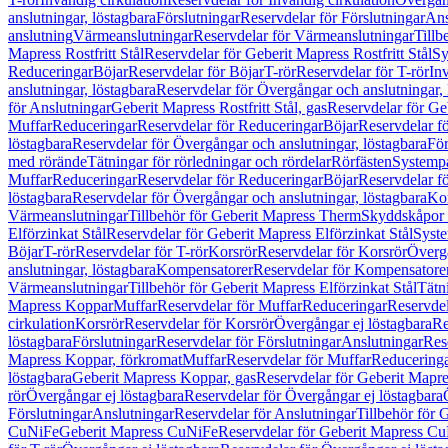
anslutningar, löstagbara
Förslutningar
Reservdelar för Förslutningar
Ans
anslutning
Värmeanslutningar
Reservdelar för Värmeanslutningar
Tillb
Mapress Rostfritt Stål
Reservdelar för Geberit Mapress Rostfritt Stål
Sy
Reduceringar
Böjar
Reservdelar för Böjar
T-rör
Reservdelar för T-rör
In
anslutningar, löstagbara
Reservdelar för Övergångar och anslutningar, 
för Anslutningar
Geberit Mapress Rostfritt Stål, gas
Reservdelar för Geb
Muffar
Reduceringar
Reservdelar för Reduceringar
Böjar
Reservdelar f
löstagbara
Reservdelar för Övergångar och anslutningar, löstagbara
För
med rörände
Tätningar för rörledningar och rördelar
Rörfästen
Systemp
Muffar
Reduceringar
Reservdelar för Reduceringar
Böjar
Reservdelar f
löstagbara
Reservdelar för Övergångar och anslutningar, löstagbara
Ko
Värmeanslutningar
Tillbehör för Geberit Mapress Therm
Skyddskåpor 
Elförzinkat Stål
Reservdelar för Geberit Mapress Elförzinkat Stål
Syste
Böjar
T-rör
Reservdelar för T-rör
Korsrör
Reservdelar för Korsrör
Övergå
anslutningar, löstagbara
Kompensatorer
Reservdelar för Kompensatore
Värmeanslutningar
Tillbehör för Geberit Mapress Elförzinkat Stål
Tätn
Mapress Koppar
Muffar
Reservdelar för Muffar
Reduceringar
Reservdel
cirkulation
Korsrör
Reservdelar för Korsrör
Övergångar ej löstagbara
Re
löstagbara
Förslutningar
Reservdelar för Förslutningar
Anslutningar
Res
Mapress Koppar, förkromat
Muffar
Reservdelar för Muffar
Reducering
löstagbara
Geberit Mapress Koppar, gas
Reservdelar för Geberit Mapr
rör
Övergångar ej löstagbara
Reservdelar för Övergångar ej löstagbara
Förslutningar
Anslutningar
Reservdelar för Anslutningar
Tillbehör för
CuNiFe
Geberit Mapress CuNiFe
Reservdelar för Geberit Mapress C