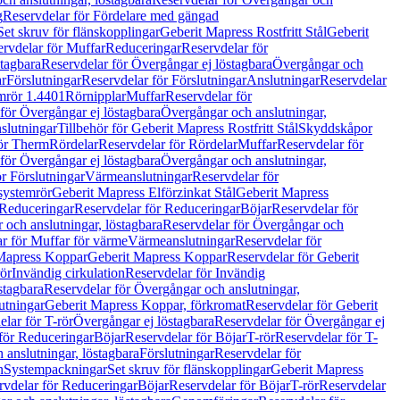
g
Reservdelar för Fördelare med gängad
Set skruv för flänskopplingar
Geberit Mapress Rostfritt Stål
Geberit
rvdelar för Muffar
Reduceringar
Reservdelar för
tagbara
Reservdelar för Övergångar ej löstagbara
Övergångar och
r
Förslutningar
Reservdelar för Förslutningar
Anslutningar
Reservdelar
mrör 1.4401
Rörnipplar
Muffar
Reservdelar för
för Övergångar ej löstagbara
Övergångar och anslutningar,
slutningar
Tillbehör för Geberit Mapress Rostfritt Stål
Skyddskåpor
ör Therm
Rördelar
Reservdelar för Rördelar
Muffar
Reservdelar för
för Övergångar ej löstagbara
Övergångar och anslutningar,
r Förslutningar
Värmeanslutningar
Reservdelar för
 systemrör
Geberit Mapress Elförzinkat Stål
Geberit Mapress
Reduceringar
Reservdelar för Reduceringar
Böjar
Reservdelar för
och anslutningar, löstagbara
Reservdelar för Övergångar och
r för Muffar för värme
Värmeanslutningar
Reservdelar för
Mapress Koppar
Geberit Mapress Koppar
Reservdelar för Geberit
rör
Invändig cirkulation
Reservdelar för Invändig
stagbara
Reservdelar för Övergångar och anslutningar,
utningar
Geberit Mapress Koppar, förkromat
Reservdelar för Geberit
lar för T-rör
Övergångar ej löstagbara
Reservdelar för Övergångar ej
för Reduceringar
Böjar
Reservdelar för Böjar
T-rör
Reservdelar för T-
 anslutningar, löstagbara
Förslutningar
Reservdelar för
n
Systempackningar
Set skruv för flänskopplingar
Geberit Mapress
rvdelar för Reduceringar
Böjar
Reservdelar för Böjar
T-rör
Reservdelar