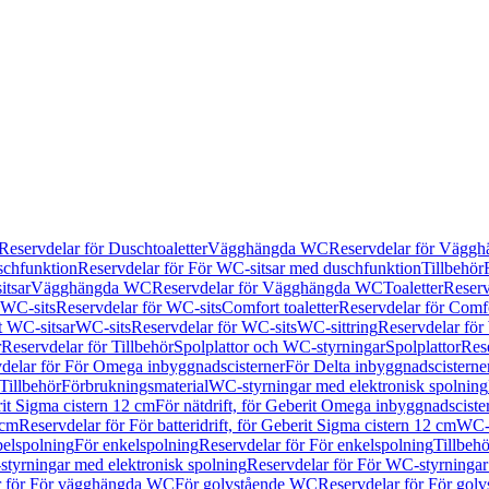
Reservdelar för Duschtoaletter
Vägghängda WC
Reservdelar för Vägg
schfunktion
Reservdelar för För WC-sitsar med duschfunktion
Tillbehör
itsar
Vägghängda WC
Reservdelar för Vägghängda WC
Toaletter
Reserv
WC-sits
Reservdelar för WC-sits
Comfort toaletter
Reservdelar för Comfo
t WC-sitsar
WC-sits
Reservdelar för WC-sits
WC-sittring
Reservdelar för
r
Reservdelar för Tillbehör
Spolplattor och WC-styrningar
Spolplattor
Rese
delar för För Omega inbyggnadscisterner
För Delta inbyggnadscisterne
Tillbehör
Förbrukningsmaterial
WC-styrningar med elektronisk spolning
rit Sigma cistern 12 cm
För nätdrift, för Geberit Omega inbyggnadscist
 cm
Reservdelar för För batteridrift, för Geberit Sigma cistern 12 cm
WC-s
belspolning
För enkelspolning
Reservdelar för För enkelspolning
Tillbeh
tyrningar med elektronisk spolning
Reservdelar för För WC-styrningar
r för För vägghängda WC
För golvstående WC
Reservdelar för För gol