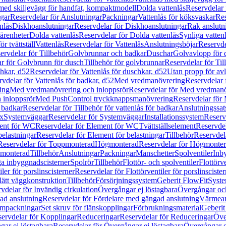
 med skiljevägg för handfat, kompaktmodell
Dolda vattenlås
Reservdelar 
gar
Reservdelar för Anslutningar
Packningar
Vattenlås för köksvaskar
Res
nlås
Diskhoanslutningar
Reservdelar för Diskhoanslutningar
Rak anslutn
tärenheter
Dolda vattenlås
Reservdelar för Dolda vattenlås
Synliga vatten
r tvättställ
Vattenlås
Reservdelar för Vattenlås
Anslutningsböjar
Reservde
ervdelar för Tillbehör
Golvbrunnar och badkar
Duschar
Golvavlopp för 
r för Golvbrunn för dusch
Tillbehör för golvbrunnar
Reservdelar för Til
chkar, d52
Reservdelar för Vattenlås för duschkar, d52
Utan propp för av
vdelar för Vattenlås för badkar, d52
Med vredmanövrering
Reservdelar
ing
Med vredmanövrering och inloppsrör
Reservdelar för Med vredmanö
 inloppsrör
Med PushControl tryckknappsmanövrering
Reservdelar för
r badkar
Reservdelar för Tillbehör för vattenlås för badkar
Anslutningssat
ix
Systemväggar
Reservdelar för Systemväggar
Installationssystem
Reservd
ent för WC
Reservdelar för Element för WC
Tvättställselement
Reservdel
belastningar
Reservdelar för Element för belastningar
Tillbehör
Reservdela
Reservdelar för Toppmonterad
Högmonterad
Reservdelar för Högmonte
 monterad
Tillbehör
Anslutningar
Packningar
Manschetter
Spolventiler
Inb
a inbyggnadscisterner
Spolrör
Tillbehör
Flottör- och spolventiler
Flottörve
iler för porslinscisterner
Reservdelar för Flottörventiler för porslinscister
lätt väggkonstruktion
Tillbehör
Försörjningssystem
Geberit FlowFit
Syst
vdelar för Invändig cirkulation
Övergångar ej löstagbara
Övergångar och
ad anslutning
Reservdelar för Fördelare med gängad anslutning
Värmean
empackningar
Set skruv för flänskopplingar
Förbrukningsmaterial
Geberit
ervdelar för Kopplingar
Reduceringar
Reservdelar för Reduceringar
Öve
ar ej löstagbara
Reservdelar för Övergångar ej löstagbara
Övergångar o