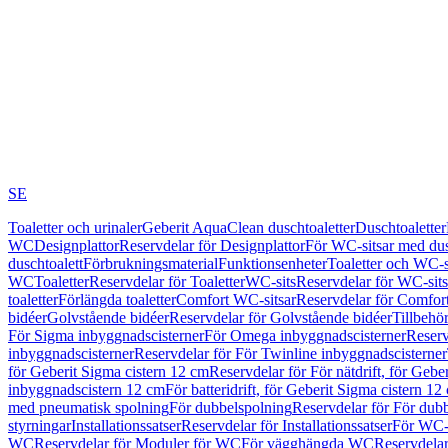
SE
Toaletter och urinaler
Geberit AquaClean duschtoaletter
Duschtoaletter
WC
Designplattor
Reservdelar för Designplattor
För WC-sitsar med du
duschtoalett
Förbrukningsmaterial
Funktionsenheter
Toaletter och WC-s
WC
Toaletter
Reservdelar för Toaletter
WC-sits
Reservdelar för WC-sits
toaletter
Förlängda toaletter
Comfort WC-sitsar
Reservdelar för Comfor
bidéer
Golvstående bidéer
Reservdelar för Golvstående bidéer
Tillbehö
För Sigma inbyggnadscisterner
För Omega inbyggnadscisterner
Reserv
inbyggnadscisterner
Reservdelar för För Twinline inbyggnadscisterner
för Geberit Sigma cistern 12 cm
Reservdelar för För nätdrift, för Gebe
inbyggnadscistern 12 cm
För batteridrift, för Geberit Sigma cistern 12
med pneumatisk spolning
För dubbelspolning
Reservdelar för För dub
styrningar
Installationssatser
Reservdelar för Installationssatser
För WC-s
WC
Reservdelar för Moduler för WC
För vägghängda WC
Reservdela