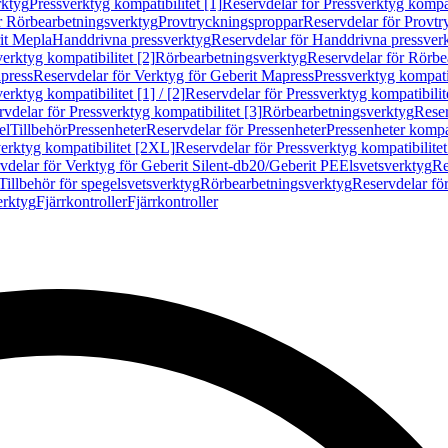
rktyg
Pressverktyg kompatibilitet [1]
Reservdelar för Pressverktyg kompati
r Rörbearbetningsverktyg
Provtryckningsproppar
Reservdelar för Provt
it Mepla
Handdrivna pressverktyg
Reservdelar för Handdrivna pressver
erktyg kompatibilitet [2]
Rörbearbetningsverktyg
Reservdelar för Rörbe
press
Reservdelar för Verktyg för Geberit Mapress
Pressverktyg kompatib
erktyg kompatibilitet [1] / [2]
Reservdelar för Pressverktyg kompatibilitet
vdelar för Pressverktyg kompatibilitet [3]
Rörbearbetningsverktyg
Reser
el
Tillbehör
Pressenheter
Reservdelar för Pressenheter
Pressenheter kompat
erktyg kompatibilitet [2XL]
Reservdelar för Pressverktyg kompatibilite
vdelar för Verktyg för Geberit Silent-db20/Geberit PE
Elsvetsverktyg
Re
Tillbehör för spegelsvetsverktyg
Rörbearbetningsverktyg
Reservdelar fö
erktyg
Fjärrkontroller
Fjärrkontroller