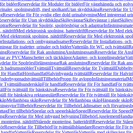
för bidéer
Reservdelar för Moduler för bidéer
För vägghängda och golvs
rinaler, spolningsdrift, med spolkant
Utan skyddskåpa
Reservdelar för 
ng
Reservdelar för För synlig eller dold urinalstyrning
Med integrerad uri
eservdelar för Utan skyddskåpa
Skiljeväggar
Skiljeväggar i plast
Skiljev
ptrar
Reservdelar för Spolrör, spolrörsböjar och adaptrar
Infästningsmate
 nätdrift
Med elektronisk spolning, batteridrift
Reservdelar för Med elektr
e
Med elektronisk spolning, nätdrift
Reservdelar för Med elektronisk spoln
ör
Installations- och ombyggnadssatser
Reservdelar för Installations- oc
ingar för toaletter, urinaler och bidéer
Vattenlås för WC och tvättställ
Re
ning
Reservdelar för Rak anslutning
Anslutningssats
Reservdelar för Ansl
ngar av PVC
Manschetter och täckkåpor
Adapter- och kopplingsdelar
Vatt
delar för Spolrörsförlängningar
Rak anslutning
Reservdelar för Rak ans
 och badrumsmöbler
Tvättställ
Tvättställ
Reservdelar för Tvättställ
Dubbeltvä
 för Handfat
Hörnhandfat
Halvinbyggda tvättställ
Reservdelar för Halvi
Underbyggnadstvättställ
Tillbehör
Propp för avlopp
Infästningsmaterial
Mö
ör Tvättställsunderskåp
För handfat
Reservdelar för För handfat
För tvätts
äll
För tvättställ för bänkskiva
Reservdelar för För tvättställ för bänkskiv
ställ för bänkskiva rektangulärt
Reservdelar för För tvättställ för bänkski
skåp
Mellanhöga skåp
Reservdelar för Mellanhöga skåp
Hängande skåp
R
ningsytor
Tillbehör
Reservdelar för Tillbehör
Lådinsatser och förvaringsb
uttag
Fler tillbehör
Speglar och spegelskåp
Spegel
Reservdelar för Spegel
ing
Reservdelar för Med inbyggd belysning
Tillbehör
Ljuselement
Handta
 montering, nätdrift
Stående montering, batteridrift
Reservdelar för Ståen
hör
Reservdelar för Tillbehör
För tvättställsblandare
Reservdelar för För tv
r handfat
Vattenlås
Reservdelar för Vattenlås
Vattenlås med skiljevägg för