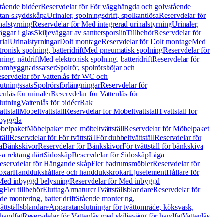
tående bidéer
Reservdelar för För vägghängda och golvstående
Utan skyddskåpa
Urinaler, spolningsdrift, spolkantlösa
Reservdelar för
nalstyrning
Reservdelar för Med integrerad urinalstyrning
Urinaler,
äggar i glas
Skiljeväggar av sanitetsporslin
Tillbehör
Reservdelar för
rial
Urinalstyrningar
Dolt montage
Reservdelar för Dolt montage
Med
onisk spolning, batteridrift
Med pneumatisk spolning
Reservdelar för
ing, nätdrift
Med elektronisk spolning, batteridrift
Reservdelar för
h ombyggnadssatser
Spolrör, spolrörsböjar och
servdelar för Vattenlås för WC och
utningssats
Spolrörsförlängningar
Reservdelar för
enlås för urinaler
Reservdelar för Vattenlås för
lutning
Vattenlås för bidéer
Rak
ttställ
Möbeltvättställ
Reservdelar för Möbeltvättställ
Tvättställ för
nbyggda
belpaket
Möbelpaket med möbeltvättställ
Reservdelar för Möbelpaket
täll
Reservdelar för För tvättställ
För dubbeltvättställ
Reservdelar för
a
Bänkskivor
Reservdelar för Bänkskivor
För tvättställ för bänkskiva
va rektangulärt
Sidoskåp
Reservdelar för Sidoskåp
Låga
eservdelar för Hängande skåp
Fler badrumsmöbler
Reservdelar för
oxar
Handdukshållare och handdukskrokar
Ljuselement
Hållare för
Med inbyggd belysning
Reservdelar för Med inbyggd
g
Fler tillbehör
Eluttag
Armaturer
Tvättställsblandare
Reservdelar för
de montering, batteridrift
Stående montering,
ättställsblandare
Apparatanslutningar för tvättområde, köksvask,
 handfat
Reservdelar för Vattenlås med skiljevägg för handfat
Vattenlås