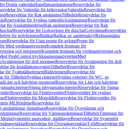
för Dolda vattenlås
Handfatsanslutningar
Reservdelar för
ervdelar för Vattenlås för köksvaskar
Vattenlås
Reservdelar för
ing
Reservdelar för Rak anslutning
Tillbehör
Reservdelar för
lås
Reservdelar för Synliga vattenlås
Anslutningar
Reservdelar för
lar för Anslutningsböjar
Rak anslutning
Reservdelar för Rak
duschar
Reservdelar för Golvavlopp för duschar
Golvränna
Reservdelar
lbehör för golvbrunnar
Badkar
Badkar av sanitetsakryl
Rektangulära
lopp
Reservdelar för Utan propp för avlopp
Propp för
 för Med vredmanövrering
Komplett frontsats för
vrering och inloppsrör
Komplett frontsats för vredmanövrering och
 Med PushControl tryckknappsmanövrering
Med
s
Avstängning för dolt montage
Reservdelar för Avstängning för dolt
elar för Installationssystem
Tillbehör
Reservdelar för
ar för Tvättställselement
Bidéelement
Reservdelar för
r för Tillbehör
Synliga cisterner
Synliga cisterner för WC, av
rad
Lågt och halvhögt monterad
Reservdelar för Lågt och halvhögt
yggnadscisterner
Sigma inbyggnadscisterner
Reservdelar för Sigma
ntiler
Reservdelar för Flottörventiler
Flottörventiler för synliga
ner
Flottörventiler för Monolith
Reservdelar för Flottörventiler för
emrör ML
Rördelar
Reservdelar för
 anslutningar, löstagbara
Reservdelar för Övergångar och
slutningar
Reservdelar för Värmeanslutningar
Tillbehör
Tätningar för
 Mepla
Systemrör tappvatten, multilayer
Reservdelar för Systemrör
rgångsvinklar
Reservdelar för Övergångsvinklar
T-rör
Reservdelar för
ch anslutningar, löstagbara
Reservdelar för Övergångar och