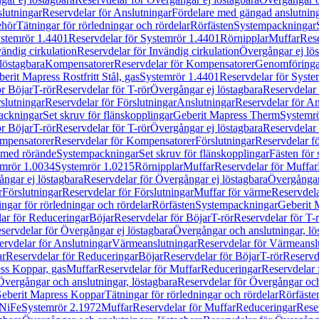
lutningar
Reservdelar för Anslutningar
Fördelare med gängad anslutnin
ehör
Tätningar för rörledningar och rördelar
Rörfästen
Systempackningar
stemrör 1.4401
Reservdelar för Systemrör 1.4401
Rörnipplar
Muffar
Rese
vändig cirkulation
Reservdelar för Invändig cirkulation
Övergångar ej lös
löstagbara
Kompensatorer
Reservdelar för Kompensatorer
Genomföringa
erit Mapress Rostfritt Stål, gas
Systemrör 1.4401
Reservdelar för Syste
ör Böjar
T-rör
Reservdelar för T-rör
Övergångar ej löstagbara
Reservdelar 
slutningar
Reservdelar för Förslutningar
Anslutningar
Reservdelar för An
ackningar
Set skruv för flänskopplingar
Geberit Mapress Therm
Systemr
ör Böjar
T-rör
Reservdelar för T-rör
Övergångar ej löstagbara
Reservdelar 
mpensatorer
Reservdelar för Kompensatorer
Förslutningar
Reservdelar fö
med rörände
Systempackningar
Set skruv för flänskopplingar
Fästen för
mrör 1.0034
Systemrör 1.0215
Rörnipplar
Muffar
Reservdelar för Muffar
ngar ej löstagbara
Reservdelar för Övergångar ej löstagbara
Övergångar 
r
Förslutningar
Reservdelar för Förslutningar
Muffar för värme
Reservdela
ingar för rörledningar och rördelar
Rörfästen
Systempackningar
Geberit 
ar för Reduceringar
Böjar
Reservdelar för Böjar
T-rör
Reservdelar för T-
servdelar för Övergångar ej löstagbara
Övergångar och anslutningar, lö
ervdelar för Anslutningar
Värmeanslutningar
Reservdelar för Värmeansl
ar
Reservdelar för Reduceringar
Böjar
Reservdelar för Böjar
T-rör
Reservde
ess Koppar, gas
Muffar
Reservdelar för Muffar
Reduceringar
Reservdelar 
Övergångar och anslutningar, löstagbara
Reservdelar för Övergångar och
 Geberit Mapress Koppar
Tätningar för rörledningar och rördelar
Rörfäste
uNiFe
Systemrör 2.1972
Muffar
Reservdelar för Muffar
Reduceringar
Rese