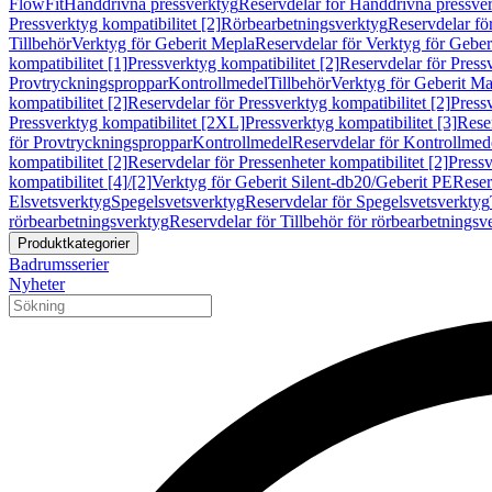
FlowFit
Handdrivna pressverktyg
Reservdelar för Handdrivna pressve
Pressverktyg kompatibilitet [2]
Rörbearbetningsverktyg
Reservdelar fö
Tillbehör
Verktyg för Geberit Mepla
Reservdelar för Verktyg för Geber
kompatibilitet [1]
Pressverktyg kompatibilitet [2]
Reservdelar för Pressv
Provtryckningsproppar
Kontrollmedel
Tillbehör
Verktyg för Geberit Ma
kompatibilitet [2]
Reservdelar för Pressverktyg kompatibilitet [2]
Pressv
Pressverktyg kompatibilitet [2XL]
Pressverktyg kompatibilitet [3]
Reser
för Provtryckningsproppar
Kontrollmedel
Reservdelar för Kontrollmed
kompatibilitet [2]
Reservdelar för Pressenheter kompatibilitet [2]
Pressv
kompatibilitet [4]/[2]
Verktyg för Geberit Silent-db20/Geberit PE
Reser
Elsvetsverktyg
Spegelsvetsverktyg
Reservdelar för Spegelsvetsverktyg
rörbearbetningsverktyg
Reservdelar för Tillbehör för rörbearbetningsv
Produktkategorier
Badrumsserier
Nyheter