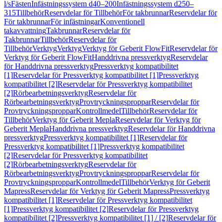
l/s
Fästen
Infästningssystem d40–200
Infästningssystem d250–
315
Tillbehör
Reservdelar för Tillbehör
För takbrunnar
Reservdelar för
För takbrunnar
För infästningar
Konventionell
takavvattning
Takbrunnar
Reservdelar för
Takbrunnar
Tillbehör
Reservdelar för
Tillbehör
Verktyg
Verktyg
Verktyg för Geberit FlowFit
Reservdelar för
Verktyg för Geberit FlowFit
Handdrivna pressverktyg
Reservdelar
för Handdrivna pressverktyg
Pressverktyg kompatibilitet
[1]
Reservdelar för Pressverktyg kompatibilitet [1]
Pressverktyg
kompatibilitet [2]
Reservdelar för Pressverktyg kompatibilitet
[2]
Rörbearbetningsverktyg
Reservdelar för
Rörbearbetningsverktyg
Provtryckningsproppar
Reservdelar för
Provtryckningsproppar
Kontrollmedel
Tillbehör
Reservdelar för
Tillbehör
Verktyg för Geberit Mepla
Reservdelar för Verktyg för
Geberit Mepla
Handdrivna pressverktyg
Reservdelar för Handdrivna
pressverktyg
Pressverktyg kompatibilitet [1]
Reservdelar för
Pressverktyg kompatibilitet [1]
Pressverktyg kompatibilitet
[2]
Reservdelar för Pressverktyg kompatibilitet
[2]
Rörbearbetningsverktyg
Reservdelar för
Rörbearbetningsverktyg
Provtryckningsproppar
Reservdelar för
Provtryckningsproppar
Kontrollmedel
Tillbehör
Verktyg för Geberit
Mapress
Reservdelar för Verktyg för Geberit Mapress
Pressverktyg
kompatibilitet [1]
Reservdelar för Pressverktyg kompatibilitet
[1]
Pressverktyg kompatibilitet [2]
Reservdelar för Pressverktyg
kompatibilitet [2]
Pressverktyg kompatibilitet [1] / [2]
Reservdelar för