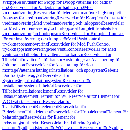
avlopp
Reservdelar för Propp för avlopp
Vattenlås för badkar,
d52
Reservdelar för Vattenlås för badkar, d52
Med
vredmanövrering
Reservdelar för Med vredmanövrering
Komplett
frontsats för vredmanövrering
Reservdelar för Komplett frontsats för
vredmanövrering
Med vredmanövrering och inloppsrör
Reservdelar
för Med vredmanövrering och inloppsrör
Komplett frontsats för
vredmanövrering och inloppsrör
Reservdelar för Komplett frontsats
för vredmanövrering och inloppsrör
Med PushControl
tryckknappsmanövrering
Reservdelar för Med PushControl
tryckknappsmanövrering
Med ventilkonor
Reservdelar för Med
ventilkonor
Tillbehör för vattenlås för badkar
Reservdelar för
Tillbehör för vattenlås för badkar
Anslutningssats
Avstängning för
dolt montage
Reservdelar för Avstängning för dolt
montage
Vattenanslutningar
Installations- och spolsystem
Geberit
Duofix
Systemväggar
Reservdelar för
Systemväggar
Installationssystem
Reservdelar för
Installationssystem
Tillbehör
Reservdelar för
Tillbehör
Installationselement
Reservdelar för
Installationselement
Element för WC
Reservdelar för Element för
WC
Tvättställselement
Reservdelar för
Tvättställselement
Bidéelement
Reservdelar för
Bidéelement
Urinalelement
Reservdelar för Urinalelement
Element för
belastningar
Reservdelar för Element för
belastningar
Tillbehör
Reservdelar för Tillbehör
Synliga
cisterner
Synliga cisterner för WC, av plast
Reservdelar för Synliga