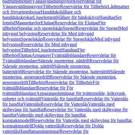
badrumsmöbler
Väggavställningsytor
Reservdelar för
Väggavställningsytor
Tillbehör
Reservdelar för Tillbehör
Lådinsatser
och förvaringsboxar
Handdukshållare och
handdukskrokar
Ljuselement
Hållare för bänkskivor
Handtag
Set
fotstöd
Magnettavlor
Eluttag
Reservdelar för Eluttag
Fler
tillbehör
Speglar och spegelskåp
Spegel
Reservdelar för Spegel
Med
inbyggd belysning
Reservdelar för Med inbyggd
belysning
Spegelskåp
Reservdelar för Spegelskåp
Med inbyggd
belysning
Reservdelar för Med inbyggd
belysning
Tillbehör
Ljuselement
Handtag
Fler
tillbehör
Eluttag
Armaturer
Tvättställsblandare
Reservdelar för
Tvättställsblandare
Stående montering, nätdrift
Reservdelar för
Stående montering, nätdrift
Stående montering,
batteridrift
Reservdelar för Stående montering, batteridrift
Stående
montering, generatordrift
Reservdelar för Stående montering,
generatordrift
Tillbehör
Reservdelar för Tillbehör
För
tvättställsblandare
Reservdelar för För
tvättställsblandare
Apparatanslutningar för tvättområde, köksvask,
enheter och tvättställ
Vattenlås för handfat
Reservdelar för Vattenlås
för handfat
Vattenlås
Reservdelar för Vattenlås
Vattenlås med
skiljevägg för handfat
Reservdelar för Vattenlås med skiljevägg för
handfat
Vattenlås med skiljevägg för handfat,
kompaktmodell
Reservdelar för Vattenlås med skiljevägg för handfat,
kompaktmodell
Dolda vattenlås
Reservdelar för Dolda
vattenlås
Handfatsanslutningar
Reservdelar för