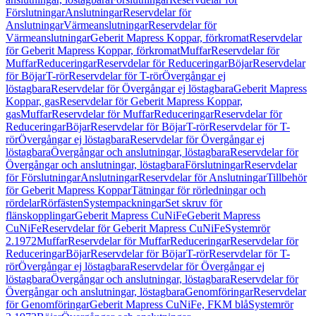
Förslutningar
Anslutningar
Reservdelar för
Anslutningar
Värmeanslutningar
Reservdelar för
Värmeanslutningar
Geberit Mapress Koppar, förkromat
Reservdelar
för Geberit Mapress Koppar, förkromat
Muffar
Reservdelar för
Muffar
Reduceringar
Reservdelar för Reduceringar
Böjar
Reservdelar
för Böjar
T-rör
Reservdelar för T-rör
Övergångar ej
löstagbara
Reservdelar för Övergångar ej löstagbara
Geberit Mapress
Koppar, gas
Reservdelar för Geberit Mapress Koppar,
gas
Muffar
Reservdelar för Muffar
Reduceringar
Reservdelar för
Reduceringar
Böjar
Reservdelar för Böjar
T-rör
Reservdelar för T-
rör
Övergångar ej löstagbara
Reservdelar för Övergångar ej
löstagbara
Övergångar och anslutningar, löstagbara
Reservdelar för
Övergångar och anslutningar, löstagbara
Förslutningar
Reservdelar
för Förslutningar
Anslutningar
Reservdelar för Anslutningar
Tillbehör
för Geberit Mapress Koppar
Tätningar för rörledningar och
rördelar
Rörfästen
Systempackningar
Set skruv för
flänskopplingar
Geberit Mapress CuNiFe
Geberit Mapress
CuNiFe
Reservdelar för Geberit Mapress CuNiFe
Systemrör
2.1972
Muffar
Reservdelar för Muffar
Reduceringar
Reservdelar för
Reduceringar
Böjar
Reservdelar för Böjar
T-rör
Reservdelar för T-
rör
Övergångar ej löstagbara
Reservdelar för Övergångar ej
löstagbara
Övergångar och anslutningar, löstagbara
Reservdelar för
Övergångar och anslutningar, löstagbara
Genomföringar
Reservdelar
för Genomföringar
Geberit Mapress CuNiFe, FKM blå
Systemrör