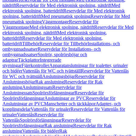
nätdrift
Reservdelar för Med elektronisk spolning, nätdrift
Med
elektronisk spolning, batteridrift
Reservdelar för Med elektronisk
spolning, batteridrift
Med pneumatisk spolning
Reservdelar för Med
pneumatisk spolning
Väggmontage
Reservdelar för
Väggmontage
Med elektronisk spolning, nätdrift
Reservdelar för Med
elektronisk spolning, nätdrift
Med elektronisk spolning,
batteridrift
Reservdelar för Med elektronisk spolning,
batteridrift
Tillbehör
Reservdelar för Tillbehör
Installations- och
ombyggnadssatser
Reservdelar för Installations- och
ombyggnadssatser
Spolrör, spolrörsböjar och
adaptrar
Täckplattor
Integrerade
styrningar
Fjärrkontroller
Apparatanslutningar för toaletter, urinaler
och bidéer
Vattenlås för WC och tvättställ
Reservdelar för Vattenlås
för WC och tvättställ
Anslutningsböjar
Reservdelar för
Anslutningsböjar
Rak anslutning
Reservdelar för Rak
anslutning
Anslutningssats
Reservdelar för
Anslutningssats
Spolrörsförlängningar
Reservdelar för
Spolrörsförlängningar
Anslutningar av PVC
Reservdelar för
Anslutningar av PVC
Manschetter och täckkåpor
Adapter- och
kopplingsdelar
Vattenlås för urinaler
Reservdelar för Vattenlås för
urinaler
Vattenlås
Reservdelar för
Vattenlås
Spolrörsförlängningar
Reservdelar för
Spolrörsförlängningar
Rak anslutning
Reservdelar för Rak
anslutning
Vattenlås för bidéer
Rak