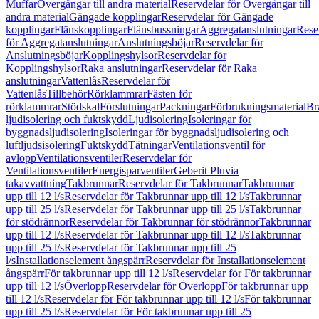
Muffar
Övergångar till andra material
Reservdelar för Övergångar till
andra material
Gängade kopplingar
Reservdelar för Gängade
kopplingar
Flänskopplingar
Flänsbussningar
Aggregatanslutningar
Rese
för Aggregatanslutningar
Anslutningsböjar
Reservdelar för
Anslutningsböjar
Kopplingshylsor
Reservdelar för
Kopplingshylsor
Raka anslutningar
Reservdelar för Raka
anslutningar
Vattenlås
Reservdelar för
Vattenlås
Tillbehör
Rörklammrar
Fästen för
rörklammrar
Stödskal
Förslutningar
Packningar
Förbrukningsmaterial
Br
ljudisolering och fuktskydd
Ljudisolering
Isoleringar för
byggnadsljudisolering
Isoleringar för byggnadsljudisolering och
luftljudsisolering
Fuktskydd
Tätningar
Ventilationsventil för
avlopp
Ventilationsventiler
Reservdelar för
Ventilationsventiler
Energisparventiler
Geberit Pluvia
takavvattning
Takbrunnar
Reservdelar för Takbrunnar
Takbrunnar
upp till 12 l/s
Reservdelar för Takbrunnar upp till 12 l/s
Takbrunnar
upp till 25 l/s
Reservdelar för Takbrunnar upp till 25 l/s
Takbrunnar
för stödrännor
Reservdelar för Takbrunnar för stödrännor
Takbrunnar
upp till 12 l/s
Reservdelar för Takbrunnar upp till 12 l/s
Takbrunnar
upp till 25 l/s
Reservdelar för Takbrunnar upp till 25
l/s
Installationselement ångspärr
Reservdelar för Installationselement
ångspärr
För takbrunnar upp till 12 l/s
Reservdelar för För takbrunnar
upp till 12 l/s
Överlopp
Reservdelar för Överlopp
För takbrunnar upp
till 12 l/s
Reservdelar för För takbrunnar upp till 12 l/s
För takbrunnar
upp till 25 l/s
Reservdelar för För takbrunnar upp till 25