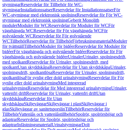
styrningar
Reservdelar för Tillbehör för WC-
styrningar
Installationssatser
Reservdelar för Installationssatser
För
WC-styrningar med elektronisk spolning
Reservdelar för För WC-
styrningar med elektronisk spolning
Geberit Monolith
moduler
Moduler för WC
Reservdelar för Moduler för WC
För
vägghängda WC
Reservdelar för För vägghängda WC
För
golvstående WC
Reservdelar för För golvstående
WC
Tillbehör
Reservdelar för Tillbehör
Förbrukningsmaterial
Moduler
för tvättställ
Tillbehör
Moduler för bidéer
Reservdelar för Moduler för
bidéer
För vägghängda och golvstående bidéer
Reservdelar för För
vägghängda och golvstående bidéer
Urinaler
Urinaler, spolningsdrift,
med spolkant
Reservdelar för Urinaler, spolningsdrift, med
spolkant
Utan skyddskåpa
Reservdelar för Utan skyddskåpa
Urinaler,
spolningsdrift, spolkantlösa
Reservdelar för Urinaler, spolningsdrift,
spolkantlösa
För synlig eller dold urinalstyrning
Reservdelar för För
synlig eller dold urinalstyrning
Med integrerad
urinalstyrning
Reservdelar för Med integrerad urinalstyrning
Urinaler,
vattenfri drift
Reservdelar för Urinaler, vattenfri drift
Utan
skyddskåpa
Reservdelar för Utan
skyddskåpa
Skiljeväggar
Skiljeväggar i plast
Skiljeväggar i
glas
Skiljeväggar av sanitetsporslin
Tillbehör
Reservdelar för
Tillbehör
Vattenlås och vattenlåstillbehör
Spolrör, spolrörsböjar och
adaptrar
Reservdelar för Spolrör, spolrörsböjar och
adaptrar
Infästningsmaterial
Urinalstyrningar
Dolt
montage
Reservdelar för Dolt montage
Med elektronisk spolning,