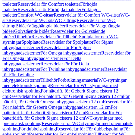
toaletter
Reservdelar för Comfort toaletter
Förhöjda
toaletter
Reservdelar för Förhöjda toaletter
Förlängda
toaletter
Comfort WC-sitsar
Reservdelar för Comfort WC-sitsar
WC-
sits
Reservdelar för WC-sits
WC-sittring
Reservdelar för WC-
sittring
Bidéer
Vägghängda bidéer
Reservdelar för Vägghängda
bidéer
Golvstående bidéer
Reservdelar för Golvstående
bidéer
Tillbehör
Reservdelar för Tillbehör
Spolplattor och WC-
styrningar
Spolplattor
Reservdelar för Spolplattor
För Sigma
inbyggnadscisterner
Reservdelar för För Sigma
inbyggnadscisterner
För Omega inbyggnadscisterner
Reservdelar för
För Omega inbyggnadscisterner
För Delta
inbyggnadscisterner
Reservdelar för För Delta
inbyggnadscisterner
För Twinline inbyggnadscisterner
Reservdelar
för För Twinline
inbyggnadscisterner
Tillbehör
Förbrukningsmaterial
WC-styrningar
med elektronisk spolning
Reservdelar för WC-styrningar med
elektronisk spolning
För nätdrift, för Geberit Sigma cistern 12
cm
Reservdelar för För nätdrift, för Geberit Sigma cistern 12 cm
För
nätdrift, för Geberit Omega inbyggnadscistern 12 cm
Reservdelar för
För nätdrift, för Geberit Omega inbyggnadscistern 12 cm
För
batteridrift, för Geberit Sigma cistern 12 cm
Reservdelar för För
batteridrift, för Geberit Sigma cistern 12 cm
WC-styrningar med
pneumatisk spolning
Reservdelar för WC-styrningar med pneumatisk
spolning
För dubbelspolning
Reservdelar för För dubbelspolning
För
enkelspolning
Reservdelar för För enkelspolning
Tillbehör för WC-