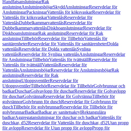
Handfatsanslutningar
Rak
anslutning
Anslutningsböjar
Skydd
Anslutningar
Reservdelar för
Anslutningar
Packningar
Vattenlås för köksvaskar
Reservdelar för
Vattenlås för köksvaskar
Vattenlås
Reservdelar för
Vattenlås
Dubbelkammarvattenlås
Reservdelar för
Dubbelkammarvattenlås
Diskhoanslutningar
Reservdelar för
Diskhoanslutningar
Rak anslutning
Reservdelar för Rak
anslutning
Tillbehör
Reservdelar för Tillbehör
Vattenlås för
sanitärenheter
Reservdelar för Vattenlås för sanitärenheter
Dolda
vattenlås
Reservdelar för Dolda vattenlås
Synliga
vattenlås
Reservdelar för Synliga vattenlås
Anslutningar
Reservdelar
för Anslutningar
Tillbehör
Vattenlås för tvättställ
Reservdelar för
Vattenlås för tvättställ
Vattenlås
Reservdelar för
Vattenlås
Anslutningsböjar
Reservdelar för Anslutningsböjar
Rak
anslutning
Reservdelar för Rak
anslutning
Utloppsventiler
Reservdelar för
Utloppsventiler
Tillbehör
Reservdelar för Tillbehör
Golvbrunnar och
badkar
Duschar
Golvavlopp för duschar
Reservdelar för Golvavlopp
för duschar
Golvränna
Reservdelar för Golvränna
Tillbehör för
golvrännor
Golvbrunn för dusch
Reservdelar för Golvbrunn för
dusch
Tillbehör för golvbrunnar
Reservdelar för Tillbehör för
golvbrunnar
Badkar
Badkar av sanitetsakryl
Rektangulära
badkar
Aggregatanslutningar för duschar och badkar
Vattenlås för
duschkar, d52
Reservdelar för Vattenlås för duschkar, d52
Utan propp
för avlopp
Reservdelar för Utan propp för avlopp
Propp för