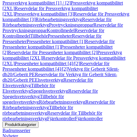
Pressverktyg kompatibilitet [1] / [2]
Pressverktyg kompatibilitet
[2XL]
Reservdelar för Pressverktyg kompatibilitet
[2XL]
Pressverktyg kompatibilitet [3]
Reservdelar för Pressverktyg
kompatibilitet [3]
Rörbearbetningsverktyg
Reservdelar för
Rörbearbetningsverktyg
Provtryckningsproppar
Reservdelar för
Provtryckningsproppar
Kontrollmedel
Reservdelar för
Kontrollmedel
Tillbehör
Pressenheter
Reservdelar för
Pressenheter
Pressenheter kompatibilitet [1]
Reservdelar för
Pressenheter kompatibilitet [1]
Pressenheter kompatibilitet
[2]
Reservdelar för Pressenheter kompatibilitet [2]
Pressverktyg
kompatibilitet [2XL]
Reservdelar för Pressverktyg kompatibilitet
[2XL]
Pressenheter kompatibilitet [4]/[2]
Reservdelar för
Pressenheter kompatibilitet [4]/[2]
Verktyg för Geberit Silent-
db20/Geberit PE
Reservdelar för Verktyg för Geberit Silent-
db20/Geberit PE
Elsvetsverktyg
Reservdelar för
Elsvetsverktyg
Tillbehör för
Elsvetsverktyg
Spegelsvetsverktyg
Reservdelar för
Spegelsvetsverktyg
Tillbehör för
spegelsvetsverktyg
Rörbearbetningsverktyg
Reservdelar för
Rörbearbetningsverktyg
Tillbehör för
rörbearbetningsverktyg
Reservdelar för Tillbehör för
rörbearbetningsverktyg
Fjärrkontroller
Fjärrkontroller
Produktkategorier
Badrumsserier
Nyheter