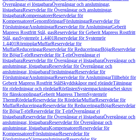
Övergångar ej löstagbara
Övergångar och anslutningar,
löstagbara
Reservdelar för Övergångar och anslutningar,
löstagbara
Kompensatorer
Reservdelar för
Kompensatorer
Genomföringar
Förslutningar
Reservdelar för
Förslutningar
Anslutningar
Reservdelar för Anslutningar
Geberit
Mapress Rostfritt Stål, gas
Reservdelar för Geberit Mapress Rostfritt
Stål, gas
Systemrör 1.4401
Reservdelar för Systemrör
1.4401
Rörnipplar
Muffar
Reservdelar för
Muffar
Reduceringar
Reservdelar för Reduceringar
Böjar
Reservdelar
för Böjar
T-rör
Reservdelar för T-rör
Övergångar ej
löstagbara
Reservdelar för Övergångar ej löstagbara
Övergångar och
anslutningar, löstagbara
Reservdelar för Övergångar och
anslutningar, löstagbara
Förslutningar
Reservdelar för
Förslutningar
Anslutningar
Reservdelar för Anslutningar
Tillbehör för
Geberit Mapress Rostfritt Stål
Skyddskåpor med rörände
Tätningar
för rörledningar och rördelar
Rörfästen
Systempackningar
Set skruv
för flänskopplingar
Geberit Mapress Therm
Systemrör
Therm
Rördelar
Reservdelar för Rördelar
Muffar
Reservdelar för
Muffar
Reduceringar
Reservdelar för Reduceringar
Böjar
Reservdelar
för Böjar
T-rör
Reservdelar för T-rör
Övergångar ej
löstagbara
Reservdelar för Övergångar ej löstagbara
Övergångar och
anslutningar, löstagbara
Reservdelar för Övergångar och
anslutningar, löstagbara
Kompensatorer
Reservdelar för
Kompensatorer
Förslutningar
Reservdelar för
Förslutningar
Värmeanslutningar
Reservdelar för