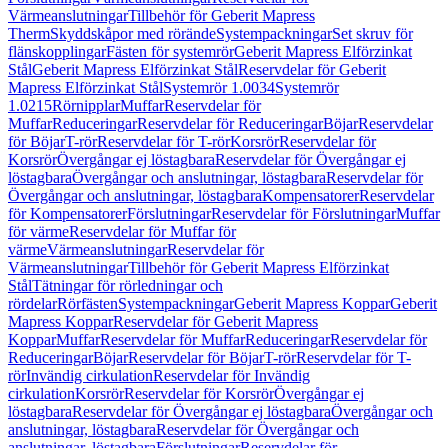
Värmeanslutningar
Tillbehör för Geberit Mapress
Therm
Skyddskåpor med rörände
Systempackningar
Set skruv för
flänskopplingar
Fästen för systemrör
Geberit Mapress Elförzinkat
Stål
Geberit Mapress Elförzinkat Stål
Reservdelar för Geberit
Mapress Elförzinkat Stål
Systemrör 1.0034
Systemrör
1.0215
Rörnipplar
Muffar
Reservdelar för
Muffar
Reduceringar
Reservdelar för Reduceringar
Böjar
Reservdelar
för Böjar
T-rör
Reservdelar för T-rör
Korsrör
Reservdelar för
Korsrör
Övergångar ej löstagbara
Reservdelar för Övergångar ej
löstagbara
Övergångar och anslutningar, löstagbara
Reservdelar för
Övergångar och anslutningar, löstagbara
Kompensatorer
Reservdelar
för Kompensatorer
Förslutningar
Reservdelar för Förslutningar
Muffar
för värme
Reservdelar för Muffar för
värme
Värmeanslutningar
Reservdelar för
Värmeanslutningar
Tillbehör för Geberit Mapress Elförzinkat
Stål
Tätningar för rörledningar och
rördelar
Rörfästen
Systempackningar
Geberit Mapress Koppar
Geberit
Mapress Koppar
Reservdelar för Geberit Mapress
Koppar
Muffar
Reservdelar för Muffar
Reduceringar
Reservdelar för
Reduceringar
Böjar
Reservdelar för Böjar
T-rör
Reservdelar för T-
rör
Invändig cirkulation
Reservdelar för Invändig
cirkulation
Korsrör
Reservdelar för Korsrör
Övergångar ej
löstagbara
Reservdelar för Övergångar ej löstagbara
Övergångar och
anslutningar, löstagbara
Reservdelar för Övergångar och
anslutningar, löstagbara
Förslutningar
Reservdelar för