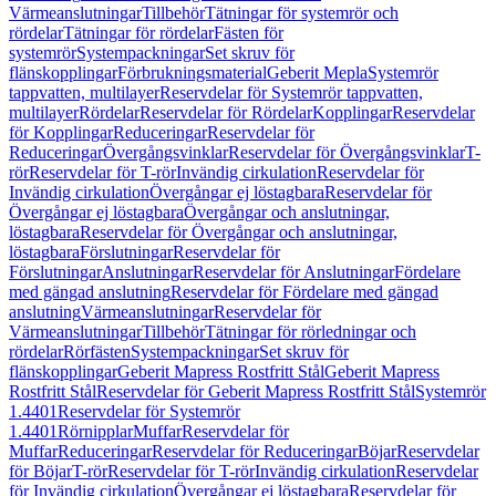
Värmeanslutningar
Tillbehör
Tätningar för systemrör och
rördelar
Tätningar för rördelar
Fästen för
systemrör
Systempackningar
Set skruv för
flänskopplingar
Förbrukningsmaterial
Geberit Mepla
Systemrör
tappvatten, multilayer
Reservdelar för Systemrör tappvatten,
multilayer
Rördelar
Reservdelar för Rördelar
Kopplingar
Reservdelar
för Kopplingar
Reduceringar
Reservdelar för
Reduceringar
Övergångsvinklar
Reservdelar för Övergångsvinklar
T-
rör
Reservdelar för T-rör
Invändig cirkulation
Reservdelar för
Invändig cirkulation
Övergångar ej löstagbara
Reservdelar för
Övergångar ej löstagbara
Övergångar och anslutningar,
löstagbara
Reservdelar för Övergångar och anslutningar,
löstagbara
Förslutningar
Reservdelar för
Förslutningar
Anslutningar
Reservdelar för Anslutningar
Fördelare
med gängad anslutning
Reservdelar för Fördelare med gängad
anslutning
Värmeanslutningar
Reservdelar för
Värmeanslutningar
Tillbehör
Tätningar för rörledningar och
rördelar
Rörfästen
Systempackningar
Set skruv för
flänskopplingar
Geberit Mapress Rostfritt Stål
Geberit Mapress
Rostfritt Stål
Reservdelar för Geberit Mapress Rostfritt Stål
Systemrör
1.4401
Reservdelar för Systemrör
1.4401
Rörnipplar
Muffar
Reservdelar för
Muffar
Reduceringar
Reservdelar för Reduceringar
Böjar
Reservdelar
för Böjar
T-rör
Reservdelar för T-rör
Invändig cirkulation
Reservdelar
för Invändig cirkulation
Övergångar ej löstagbara
Reservdelar för