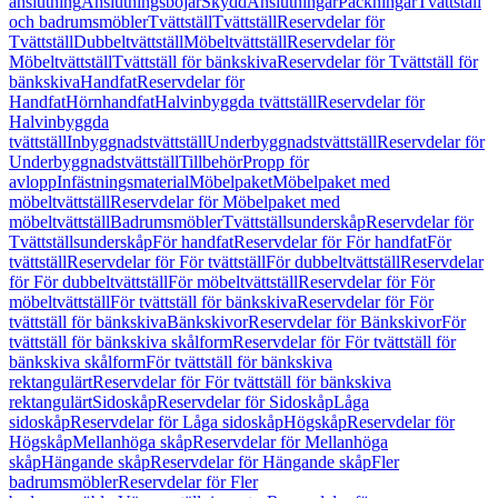
anslutning
Anslutningsböjar
Skydd
Anslutningar
Packningar
Tvättställ
och badrumsmöbler
Tvättställ
Tvättställ
Reservdelar för
Tvättställ
Dubbeltvättställ
Möbeltvättställ
Reservdelar för
Möbeltvättställ
Tvättställ för bänkskiva
Reservdelar för Tvättställ för
bänkskiva
Handfat
Reservdelar för
Handfat
Hörnhandfat
Halvinbyggda tvättställ
Reservdelar för
Halvinbyggda
tvättställ
Inbyggnadstvättställ
Underbyggnadstvättställ
Reservdelar för
Underbyggnadstvättställ
Tillbehör
Propp för
avlopp
Infästningsmaterial
Möbelpaket
Möbelpaket med
möbeltvättställ
Reservdelar för Möbelpaket med
möbeltvättställ
Badrumsmöbler
Tvättställsunderskåp
Reservdelar för
Tvättställsunderskåp
För handfat
Reservdelar för För handfat
För
tvättställ
Reservdelar för För tvättställ
För dubbeltvättställ
Reservdelar
för För dubbeltvättställ
För möbeltvättställ
Reservdelar för För
möbeltvättställ
För tvättställ för bänkskiva
Reservdelar för För
tvättställ för bänkskiva
Bänkskivor
Reservdelar för Bänkskivor
För
tvättställ för bänkskiva skålform
Reservdelar för För tvättställ för
bänkskiva skålform
För tvättställ för bänkskiva
rektangulärt
Reservdelar för För tvättställ för bänkskiva
rektangulärt
Sidoskåp
Reservdelar för Sidoskåp
Låga
sidoskåp
Reservdelar för Låga sidoskåp
Högskåp
Reservdelar för
Högskåp
Mellanhöga skåp
Reservdelar för Mellanhöga
skåp
Hängande skåp
Reservdelar för Hängande skåp
Fler
badrumsmöbler
Reservdelar för Fler