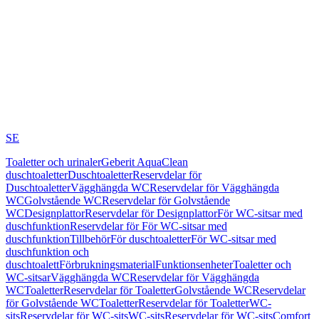
SE
Toaletter och urinaler
Geberit AquaClean
duschtoaletter
Duschtoaletter
Reservdelar för
Duschtoaletter
Vägghängda WC
Reservdelar för Vägghängda
WC
Golvstående WC
Reservdelar för Golvstående
WC
Designplattor
Reservdelar för Designplattor
För WC-sitsar med
duschfunktion
Reservdelar för För WC-sitsar med
duschfunktion
Tillbehör
För duschtoaletter
För WC-sitsar med
duschfunktion och
duschtoalett
Förbrukningsmaterial
Funktionsenheter
Toaletter och
WC-sitsar
Vägghängda WC
Reservdelar för Vägghängda
WC
Toaletter
Reservdelar för Toaletter
Golvstående WC
Reservdelar
för Golvstående WC
Toaletter
Reservdelar för Toaletter
WC-
sits
Reservdelar för WC-sits
WC-sits
Reservdelar för WC-sits
Comfort