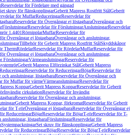
g
Reservdelar för Fördelare med gängad
Set skruv för flänskopplingar
Geberit Mapress Rostfritt Stål
Geberit
rvdelar för Muffar
Reduceringar
Reservdelar för
tagbara
Reservdelar för Övergångar ej löstagbara
Övergångar och
r
Förslutningar
Reservdelar för Förslutningar
Anslutningar
Reservdelar
mrör 1.4401
Rörnipplar
Muffar
Reservdelar för
för Övergångar ej löstagbara
Övergångar och anslutningar,
slutningar
Tillbehör för Geberit Mapress Rostfritt Stål
Skyddskåpor
ör Therm
Rördelar
Reservdelar för Rördelar
Muffar
Reservdelar för
för Övergångar ej löstagbara
Övergångar och anslutningar,
r Förslutningar
Värmeanslutningar
Reservdelar för
 systemrör
Geberit Mapress Elförzinkat Stål
Geberit Mapress
Reduceringar
Reservdelar för Reduceringar
Böjar
Reservdelar för
och anslutningar, löstagbara
Reservdelar för Övergångar och
r för Muffar för värme
Värmeanslutningar
Reservdelar för
Mapress Koppar
Geberit Mapress Koppar
Reservdelar för Geberit
rör
Invändig cirkulation
Reservdelar för Invändig
stagbara
Reservdelar för Övergångar och anslutningar,
utningar
Geberit Mapress Koppar, förkromat
Reservdelar för Geberit
lar för T-rör
Övergångar ej löstagbara
Reservdelar för Övergångar ej
för Reduceringar
Böjar
Reservdelar för Böjar
T-rör
Reservdelar för T-
 anslutningar, löstagbara
Förslutningar
Reservdelar för
n
Systempackningar
Set skruv för flänskopplingar
Geberit Mapress
rvdelar för Reduceringar
Böjar
Reservdelar för Böjar
T-rör
Reservdelar