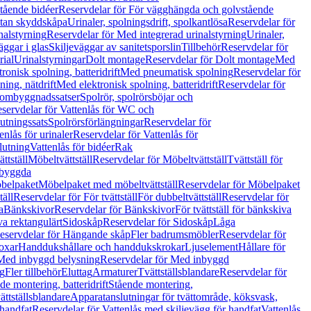
tående bidéer
Reservdelar för För vägghängda och golvstående
Utan skyddskåpa
Urinaler, spolningsdrift, spolkantlösa
Reservdelar för
nalstyrning
Reservdelar för Med integrerad urinalstyrning
Urinaler,
äggar i glas
Skiljeväggar av sanitetsporslin
Tillbehör
Reservdelar för
rial
Urinalstyrningar
Dolt montage
Reservdelar för Dolt montage
Med
onisk spolning, batteridrift
Med pneumatisk spolning
Reservdelar för
ing, nätdrift
Med elektronisk spolning, batteridrift
Reservdelar för
h ombyggnadssatser
Spolrör, spolrörsböjar och
servdelar för Vattenlås för WC och
utningssats
Spolrörsförlängningar
Reservdelar för
enlås för urinaler
Reservdelar för Vattenlås för
lutning
Vattenlås för bidéer
Rak
ttställ
Möbeltvättställ
Reservdelar för Möbeltvättställ
Tvättställ för
nbyggda
belpaket
Möbelpaket med möbeltvättställ
Reservdelar för Möbelpaket
täll
Reservdelar för För tvättställ
För dubbeltvättställ
Reservdelar för
a
Bänkskivor
Reservdelar för Bänkskivor
För tvättställ för bänkskiva
va rektangulärt
Sidoskåp
Reservdelar för Sidoskåp
Låga
eservdelar för Hängande skåp
Fler badrumsmöbler
Reservdelar för
oxar
Handdukshållare och handdukskrokar
Ljuselement
Hållare för
Med inbyggd belysning
Reservdelar för Med inbyggd
g
Fler tillbehör
Eluttag
Armaturer
Tvättställsblandare
Reservdelar för
de montering, batteridrift
Stående montering,
ättställsblandare
Apparatanslutningar för tvättområde, köksvask,
 handfat
Reservdelar för Vattenlås med skiljevägg för handfat
Vattenlås