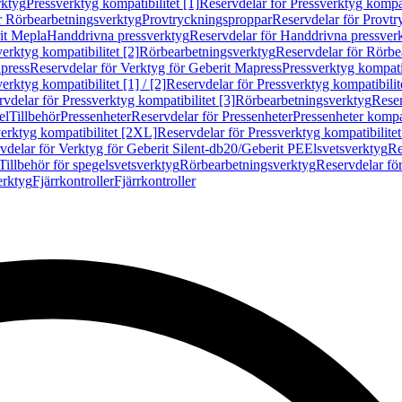
rktyg
Pressverktyg kompatibilitet [1]
Reservdelar för Pressverktyg kompati
r Rörbearbetningsverktyg
Provtryckningsproppar
Reservdelar för Provt
it Mepla
Handdrivna pressverktyg
Reservdelar för Handdrivna pressver
erktyg kompatibilitet [2]
Rörbearbetningsverktyg
Reservdelar för Rörbe
press
Reservdelar för Verktyg för Geberit Mapress
Pressverktyg kompatib
erktyg kompatibilitet [1] / [2]
Reservdelar för Pressverktyg kompatibilitet
vdelar för Pressverktyg kompatibilitet [3]
Rörbearbetningsverktyg
Reser
el
Tillbehör
Pressenheter
Reservdelar för Pressenheter
Pressenheter kompat
erktyg kompatibilitet [2XL]
Reservdelar för Pressverktyg kompatibilite
vdelar för Verktyg för Geberit Silent-db20/Geberit PE
Elsvetsverktyg
Re
Tillbehör för spegelsvetsverktyg
Rörbearbetningsverktyg
Reservdelar fö
erktyg
Fjärrkontroller
Fjärrkontroller