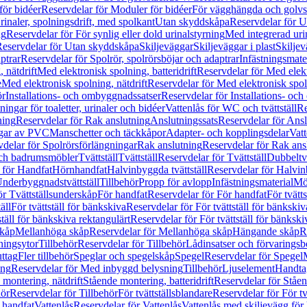
för bidéer
Reservdelar för Moduler för bidéer
För vägghängda och golvs
rinaler, spolningsdrift, med spolkant
Utan skyddskåpa
Reservdelar för 
ng
Reservdelar för För synlig eller dold urinalstyrning
Med integrerad uri
eservdelar för Utan skyddskåpa
Skiljeväggar
Skiljeväggar i plast
Skiljev
ptrar
Reservdelar för Spolrör, spolrörsböjar och adaptrar
Infästningsmate
 nätdrift
Med elektronisk spolning, batteridrift
Reservdelar för Med elektr
e
Med elektronisk spolning, nätdrift
Reservdelar för Med elektronisk spoln
ör
Installations- och ombyggnadssatser
Reservdelar för Installations- oc
ingar för toaletter, urinaler och bidéer
Vattenlås för WC och tvättställ
Re
ning
Reservdelar för Rak anslutning
Anslutningssats
Reservdelar för Ansl
ngar av PVC
Manschetter och täckkåpor
Adapter- och kopplingsdelar
Vatt
delar för Spolrörsförlängningar
Rak anslutning
Reservdelar för Rak ans
 och badrumsmöbler
Tvättställ
Tvättställ
Reservdelar för Tvättställ
Dubbeltvä
 för Handfat
Hörnhandfat
Halvinbyggda tvättställ
Reservdelar för Halvi
Underbyggnadstvättställ
Tillbehör
Propp för avlopp
Infästningsmaterial
Mö
ör Tvättställsunderskåp
För handfat
Reservdelar för För handfat
För tvätts
äll
För tvättställ för bänkskiva
Reservdelar för För tvättställ för bänkskiv
ställ för bänkskiva rektangulärt
Reservdelar för För tvättställ för bänkski
skåp
Mellanhöga skåp
Reservdelar för Mellanhöga skåp
Hängande skåp
R
ningsytor
Tillbehör
Reservdelar för Tillbehör
Lådinsatser och förvaringsb
uttag
Fler tillbehör
Speglar och spegelskåp
Spegel
Reservdelar för Spegel
ing
Reservdelar för Med inbyggd belysning
Tillbehör
Ljuselement
Handta
 montering, nätdrift
Stående montering, batteridrift
Reservdelar för Ståen
hör
Reservdelar för Tillbehör
För tvättställsblandare
Reservdelar för För tv
r handfat
Vattenlås
Reservdelar för Vattenlås
Vattenlås med skiljevägg för