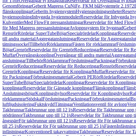
för T-rör
Övergångar ej löstagbara
Reservdelar för Övergångar ej lösta
Genomföringar
Geberit Mapress CuNiFe, FKM blå
Systemrör 2.1972
flänskopplingar
Geberits hygiensystem
Hygienspolningsenheter
Reserv
hygienspolning
Inbyggda hygienmoduler
Reservdelar för Inbyggda h
Kulventiler
Med FlowFit pressanslutningar
Reservdelar för Med FlowFi
för Med Mapress pressanslutningar
Avloppssystem för byggnad
Geberi
Rensrör
Rördelar SuperTube
Böjar
Specialrördelar
Kopplingar
Reservdel
till andra material
Aggregatanslutningar
Reservdelar för Aggregatanslu
tätningssockel
Tillbehör
Rörklammrar
Fästen för rörklammrar
Förslutnin
Böjar
Grenrör
Reservdelar för Grenrör
Reduceringar
Reservdelar för R
Muffar
Övergångskoppling
Övergångar till andra material
Aggregatansl
anslutningar
Tillbehör
Rörklammrar
Förslutningar
Packningar
Förbrukni
Grenrör
Reduceringar
Reservdelar för Reduceringar
Rensrör
Reservdela
Grenrör
Kopplingar
Reservdelar för Kopplingar
Muffar
Reservdelar för
för Packningar
Förbrukningsmaterial
Geberit PE
Rör
Rördelar
Reservdel
SuperTube
Böjar
Specialrördelar
Kopplingar
Reservdelar för Kopplinga
kopplingar
Reservdelar för Gängade kopplingar
Flänskopplingar
Fläns
Anslutningsböjar
Kopplingshylsor
Reservdelar för Kopplingshylsor
Rak
rörklammrar
Stödskal
Förslutningar
Packningar
Förbrukningsmaterial
Br
luftljudsisolering
Fuktskydd
Tätningar
Ventilationsventil för avlopp
Vent
Takbrunnar
Takbrunnar upp till 12 l/s
Reservdelar för Takbrunnar upp ti
stödrännor
Takbrunnar upp till 12 l/s
Reservdelar för Takbrunnar upp til
ångspärr
För takbrunnar upp till 12 l/s
Reservdelar för För takbrunnar up
till 25 l/s
Reservdelar för För takbrunnar upp till 25 l/s
Fästen
Infästnin
infästningar
Konventionell takavvattning
Takbrunnar
Reservdelar för T