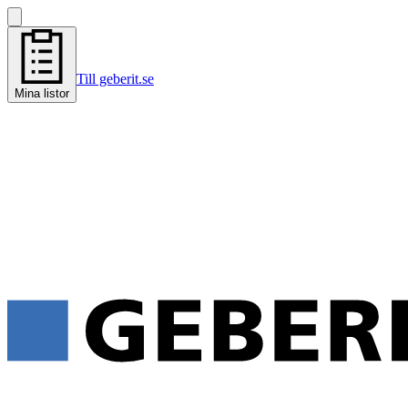
Till geberit.se
Mina listor