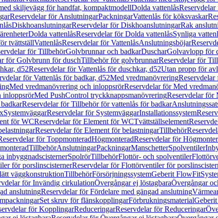
 med skiljevägg för handfat, kompaktmodell
Dolda vattenlås
Reservdelar 
gar
Reservdelar för Anslutningar
Packningar
Vattenlås för köksvaskar
Res
nlås
Diskhoanslutningar
Reservdelar för Diskhoanslutningar
Rak anslutn
tärenheter
Dolda vattenlås
Reservdelar för Dolda vattenlås
Synliga vatten
r tvättställ
Vattenlås
Reservdelar för Vattenlås
Anslutningsböjar
Reservde
ervdelar för Tillbehör
Golvbrunnar och badkar
Duschar
Golvavlopp för 
r för Golvbrunn för dusch
Tillbehör för golvbrunnar
Reservdelar för Til
chkar, d52
Reservdelar för Vattenlås för duschkar, d52
Utan propp för av
vdelar för Vattenlås för badkar, d52
Med vredmanövrering
Reservdelar
ing
Med vredmanövrering och inloppsrör
Reservdelar för Med vredmanö
 inloppsrör
Med PushControl tryckknappsmanövrering
Reservdelar för
r badkar
Reservdelar för Tillbehör för vattenlås för badkar
Anslutningssat
ix
Systemväggar
Reservdelar för Systemväggar
Installationssystem
Reservd
ent för WC
Reservdelar för Element för WC
Tvättställselement
Reservdel
belastningar
Reservdelar för Element för belastningar
Tillbehör
Reservdela
Reservdelar för Toppmonterad
Högmonterad
Reservdelar för Högmonte
 monterad
Tillbehör
Anslutningar
Packningar
Manschetter
Spolventiler
Inb
a inbyggnadscisterner
Spolrör
Tillbehör
Flottör- och spolventiler
Flottörve
iler för porslinscisterner
Reservdelar för Flottörventiler för porslinscister
lätt väggkonstruktion
Tillbehör
Försörjningssystem
Geberit FlowFit
Syst
vdelar för Invändig cirkulation
Övergångar ej löstagbara
Övergångar och
ad anslutning
Reservdelar för Fördelare med gängad anslutning
Värmean
empackningar
Set skruv för flänskopplingar
Förbrukningsmaterial
Geberit
ervdelar för Kopplingar
Reduceringar
Reservdelar för Reduceringar
Öve
ar ej löstagbara
Reservdelar för Övergångar ej löstagbara
Övergångar o