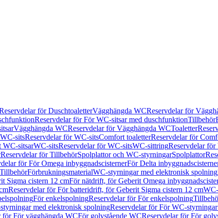
Reservdelar för Duschtoaletter
Vägghängda WC
Reservdelar för Vägg
schfunktion
Reservdelar för För WC-sitsar med duschfunktion
Tillbehör
itsar
Vägghängda WC
Reservdelar för Vägghängda WC
Toaletter
Reserv
WC-sits
Reservdelar för WC-sits
Comfort toaletter
Reservdelar för Comfo
t WC-sitsar
WC-sits
Reservdelar för WC-sits
WC-sittring
Reservdelar för
r
Reservdelar för Tillbehör
Spolplattor och WC-styrningar
Spolplattor
Rese
delar för För Omega inbyggnadscisterner
För Delta inbyggnadscisterne
Tillbehör
Förbrukningsmaterial
WC-styrningar med elektronisk spolning
rit Sigma cistern 12 cm
För nätdrift, för Geberit Omega inbyggnadscist
 cm
Reservdelar för För batteridrift, för Geberit Sigma cistern 12 cm
WC-s
belspolning
För enkelspolning
Reservdelar för För enkelspolning
Tillbeh
tyrningar med elektronisk spolning
Reservdelar för För WC-styrningar
r för För vägghängda WC
För golvstående WC
Reservdelar för För gol