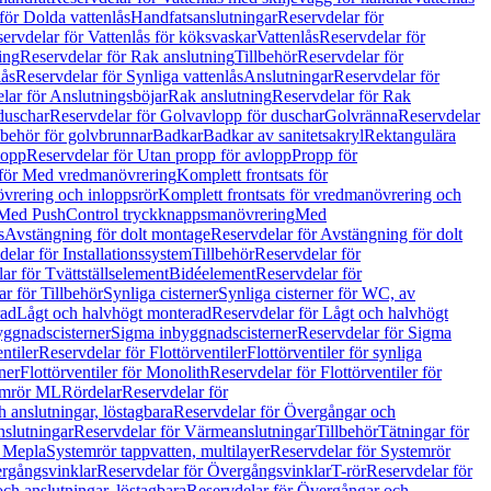
för Dolda vattenlås
Handfatsanslutningar
Reservdelar för
ervdelar för Vattenlås för köksvaskar
Vattenlås
Reservdelar för
ing
Reservdelar för Rak anslutning
Tillbehör
Reservdelar för
lås
Reservdelar för Synliga vattenlås
Anslutningar
Reservdelar för
lar för Anslutningsböjar
Rak anslutning
Reservdelar för Rak
duschar
Reservdelar för Golvavlopp för duschar
Golvränna
Reservdelar
lbehör för golvbrunnar
Badkar
Badkar av sanitetsakryl
Rektangulära
lopp
Reservdelar för Utan propp för avlopp
Propp för
 för Med vredmanövrering
Komplett frontsats för
vrering och inloppsrör
Komplett frontsats för vredmanövrering och
 Med PushControl tryckknappsmanövrering
Med
s
Avstängning för dolt montage
Reservdelar för Avstängning för dolt
elar för Installationssystem
Tillbehör
Reservdelar för
ar för Tvättställselement
Bidéelement
Reservdelar för
r för Tillbehör
Synliga cisterner
Synliga cisterner för WC, av
rad
Lågt och halvhögt monterad
Reservdelar för Lågt och halvhögt
yggnadscisterner
Sigma inbyggnadscisterner
Reservdelar för Sigma
ntiler
Reservdelar för Flottörventiler
Flottörventiler för synliga
ner
Flottörventiler för Monolith
Reservdelar för Flottörventiler för
emrör ML
Rördelar
Reservdelar för
 anslutningar, löstagbara
Reservdelar för Övergångar och
slutningar
Reservdelar för Värmeanslutningar
Tillbehör
Tätningar för
 Mepla
Systemrör tappvatten, multilayer
Reservdelar för Systemrör
rgångsvinklar
Reservdelar för Övergångsvinklar
T-rör
Reservdelar för
ch anslutningar, löstagbara
Reservdelar för Övergångar och