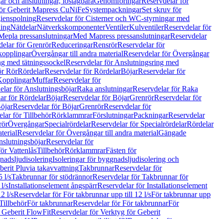
r och anslutningar, löstagbara
Genomföringar
Reservdelar för
för Geberit Mapress CuNiFe
Systempackningar
Set skruv för
ienspolning
Reservdelar för Cisterner och WC-styrningar med
ning
Nätdelar
Nätverkskomponenter
Ventiler
Kulventiler
Reservdelar för
Mepla pressanslutningar
Med Mapress pressanslutningar
Reservdelar
elar för Grenrör
Reduceringar
Rensrör
Reservdelar för
opplingar
Övergångar till andra material
Reservdelar för Övergångar
ng med tätningssockel
Reservdelar för Anslutningsring med
ör Rör
Rördelar
Reservdelar för Rördelar
Böjar
Reservdelar för
Kopplingar
Muffar
Reservdelar för
elar för Anslutningsböjar
Raka anslutningar
Reservdelar för Raka
ar för Rördelar
Böjar
Reservdelar för Böjar
Grenrör
Reservdelar för
öjar
Reservdelar för Böjar
Grenrör
Reservdelar för
lar för Tillbehör
Rörklammrar
Förslutningar
Packningar
Reservdelar
rör
Övergångar
Specialrördelar
Reservdelar för Specialrördelar
Rördelar
terial
Reservdelar för Övergångar till andra material
Gängade
slutningsböjar
Reservdelar för
ör Vattenlås
Tillbehör
Rörklammrar
Fästen för
gnadsljudisolering
Isoleringar för byggnadsljudisolering och
berit Pluvia takavvattning
Takbrunnar
Reservdelar för
 l/s
Takbrunnar för stödrännor
Reservdelar för Takbrunnar för
l/s
Installationselement ångspärr
Reservdelar för Installationselement
2 l/s
Reservdelar för För takbrunnar upp till 12 l/s
För takbrunnar upp
Tillbehör
För takbrunnar
Reservdelar för För takbrunnar
För
 Geberit FlowFit
Reservdelar för Verktyg för Geberit