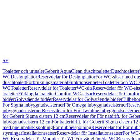
SE
Toaletter och urinaler
Geberit AquaClean duschtoaletter
Duschtoaletter
WC
Designplattor
Reservdelar för Designplattor
För WC-sitsar med du
duschtoalett
Förbrukningsmaterial
Funktionsenheter
Toaletter och WC-s
WC
Toaletter
Reservdelar för Toaletter
WC-sits
Reservdelar för WC-sits
toaletter
Förlängda toaletter
Comfort WC-sitsar
Reservdelar för Comfor
bidéer
Golvstående bidéer
Reservdelar för Golvstående bidéer
Tillbehö
För Sigma inbyggnadscisterner
För Omega inbyggnadscisterner
Reserv
inbyggnadscisterner
Reservdelar för För Twinline inbyggnadscisterner
för Geberit Sigma cistern 12 cm
Reservdelar för För nätdrift, för Gebe
inbyggnadscistern 12 cm
För batteridrift, för Geberit Sigma cistern 12
med pneumatisk spolning
För dubbelspolning
Reservdelar för För dub
styrningar
Installationssatser
Reservdelar för Installationssatser
För WC-s
WC
Reservdelar för Moduler för WC
För vägghängda WC
Reservdela