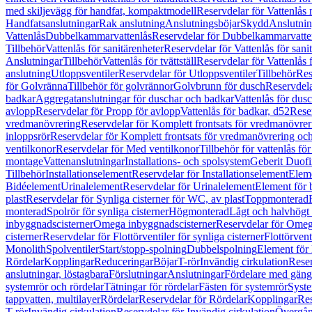
med skiljevägg för handfat, kompaktmodell
Reservdelar för Vattenlås
Handfatsanslutningar
Rak anslutning
Anslutningsböjar
Skydd
Anslutnin
Vattenlås
Dubbelkammarvattenlås
Reservdelar för Dubbelkammarvatte
Tillbehör
Vattenlås för sanitärenheter
Reservdelar för Vattenlås för sani
Anslutningar
Tillbehör
Vattenlås för tvättställ
Reservdelar för Vattenlås fö
anslutning
Utloppsventiler
Reservdelar för Utloppsventiler
Tillbehör
Res
för Golvränna
Tillbehör för golvrännor
Golvbrunn för dusch
Reservdela
badkar
Aggregatanslutningar för duschar och badkar
Vattenlås för dus
avlopp
Reservdelar för Propp för avlopp
Vattenlås för badkar, d52
Reser
vredmanövrering
Reservdelar för Komplett frontsats för vredmanövrer
inloppsrör
Reservdelar för Komplett frontsats för vredmanövrering och
ventilkonor
Reservdelar för Med ventilkonor
Tillbehör för vattenlås fö
montage
Vattenanslutningar
Installations- och spolsystem
Geberit Duof
Tillbehör
Installationselement
Reservdelar för Installationselement
Elem
Bidéelement
Urinalelement
Reservdelar för Urinalelement
Element för 
plast
Reservdelar för Synliga cisterner för WC, av plast
Toppmonterad
monterad
Spolrör för synliga cisterner
Högmonterad
Lågt och halvhögt
inbyggnadscisterner
Omega inbyggnadscisterner
Reservdelar för Omeg
cisterner
Reservdelar för Flottörventiler för synliga cisterner
Flottörvent
Monolith
Spolventiler
Start/stopp-spolning
Dubbelspolning
Element för 
Rördelar
Kopplingar
Reduceringar
Böjar
T-rör
Invändig cirkulation
Reser
anslutningar, löstagbara
Förslutningar
Anslutningar
Fördelare med gäng
systemrör och rördelar
Tätningar för rördelar
Fästen för systemrör
Syst
tappvatten, multilayer
Rördelar
Reservdelar för Rördelar
Kopplingar
Res
T-rör
Invändig cirkulation
Reservdelar för Invändig cirkulation
Övergång