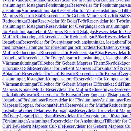
anslutningar, löstagbara
Förslutningar
Reservdelar för Förslutningar
Ans
anslutning
Värmeanslutningar
Reservdelar för Värmeanslutningar
Tillb
Mapress Rostfritt Stål
Reservdelar för Geberit Mapress Rostfritt Stål
Sy
Reduceringar
Böjar
Reservdelar för Böjar
T-rör
Reservdelar för T-rör
In
anslutningar, löstagbara
Reservdelar för Övergångar och anslutningar, 
för Anslutningar
Geberit Mapress Rostfritt Stål, gas
Reservdelar för Geb
Muffar
Reduceringar
Reservdelar för Reduceringar
Böjar
Reservdelar f
löstagbara
Reservdelar för Övergångar och anslutningar, löstagbara
För
med rörände
Tätningar för rörledningar och rördelar
Rörfästen
Systemp
Muffar
Reduceringar
Reservdelar för Reduceringar
Böjar
Reservdelar f
löstagbara
Reservdelar för Övergångar och anslutningar, löstagbara
Ko
Värmeanslutningar
Tillbehör för Geberit Mapress Therm
Skyddskåpor 
Elförzinkat Stål
Reservdelar för Geberit Mapress Elförzinkat Stål
Syste
Böjar
T-rör
Reservdelar för T-rör
Korsrör
Reservdelar för Korsrör
Övergå
anslutningar, löstagbara
Kompensatorer
Reservdelar för Kompensatore
Värmeanslutningar
Tillbehör för Geberit Mapress Elförzinkat Stål
Tätn
Mapress Koppar
Muffar
Reservdelar för Muffar
Reduceringar
Reservdel
cirkulation
Korsrör
Reservdelar för Korsrör
Övergångar ej löstagbara
Re
löstagbara
Förslutningar
Reservdelar för Förslutningar
Anslutningar
Res
Mapress Koppar, förkromat
Muffar
Reservdelar för Muffar
Reducering
löstagbara
Geberit Mapress Koppar, gas
Reservdelar för Geberit Mapr
rör
Övergångar ej löstagbara
Reservdelar för Övergångar ej löstagbara
Förslutningar
Anslutningar
Reservdelar för Anslutningar
Tillbehör för
CuNiFe
Geberit Mapress CuNiFe
Reservdelar för Geberit Mapress C