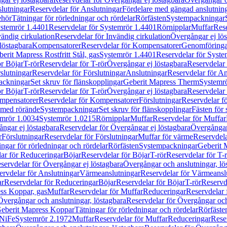
lutningar
Reservdelar för Anslutningar
Fördelare med gängad anslutnin
ehör
Tätningar för rörledningar och rördelar
Rörfästen
Systempackningar
stemrör 1.4401
Reservdelar för Systemrör 1.4401
Rörnipplar
Muffar
Rese
vändig cirkulation
Reservdelar för Invändig cirkulation
Övergångar ej lös
löstagbara
Kompensatorer
Reservdelar för Kompensatorer
Genomföringa
erit Mapress Rostfritt Stål, gas
Systemrör 1.4401
Reservdelar för Syste
ör Böjar
T-rör
Reservdelar för T-rör
Övergångar ej löstagbara
Reservdelar 
slutningar
Reservdelar för Förslutningar
Anslutningar
Reservdelar för An
ackningar
Set skruv för flänskopplingar
Geberit Mapress Therm
Systemr
ör Böjar
T-rör
Reservdelar för T-rör
Övergångar ej löstagbara
Reservdelar 
mpensatorer
Reservdelar för Kompensatorer
Förslutningar
Reservdelar fö
med rörände
Systempackningar
Set skruv för flänskopplingar
Fästen för
mrör 1.0034
Systemrör 1.0215
Rörnipplar
Muffar
Reservdelar för Muffar
ngar ej löstagbara
Reservdelar för Övergångar ej löstagbara
Övergångar 
r
Förslutningar
Reservdelar för Förslutningar
Muffar för värme
Reservdela
ingar för rörledningar och rördelar
Rörfästen
Systempackningar
Geberit 
ar för Reduceringar
Böjar
Reservdelar för Böjar
T-rör
Reservdelar för T-
servdelar för Övergångar ej löstagbara
Övergångar och anslutningar, lö
ervdelar för Anslutningar
Värmeanslutningar
Reservdelar för Värmeansl
ar
Reservdelar för Reduceringar
Böjar
Reservdelar för Böjar
T-rör
Reservde
ess Koppar, gas
Muffar
Reservdelar för Muffar
Reduceringar
Reservdelar 
Övergångar och anslutningar, löstagbara
Reservdelar för Övergångar och
 Geberit Mapress Koppar
Tätningar för rörledningar och rördelar
Rörfäste
uNiFe
Systemrör 2.1972
Muffar
Reservdelar för Muffar
Reduceringar
Rese