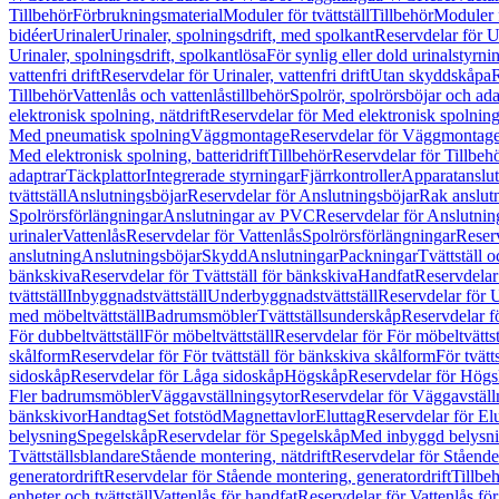
Tillbehör
Förbrukningsmaterial
Moduler för tvättställ
Tillbehör
Moduler 
bidéer
Urinaler
Urinaler, spolningsdrift, med spolkant
Reservdelar för U
Urinaler, spolningsdrift, spolkantlösa
För synlig eller dold urinalstyrni
vattenfri drift
Reservdelar för Urinaler, vattenfri drift
Utan skyddskåpa
R
Tillbehör
Vattenlås och vattenlåstillbehör
Spolrör, spolrörsböjar och ada
elektronisk spolning, nätdrift
Reservdelar för Med elektronisk spolning,
Med pneumatisk spolning
Väggmontage
Reservdelar för Väggmontag
Med elektronisk spolning, batteridrift
Tillbehör
Reservdelar för Tillbeh
adaptrar
Täckplattor
Integrerade styrningar
Fjärrkontroller
Apparatanslutn
tvättställ
Anslutningsböjar
Reservdelar för Anslutningsböjar
Rak anslut
Spolrörsförlängningar
Anslutningar av PVC
Reservdelar för Anslutni
urinaler
Vattenlås
Reservdelar för Vattenlås
Spolrörsförlängningar
Reserv
anslutning
Anslutningsböjar
Skydd
Anslutningar
Packningar
Tvättställ
bänkskiva
Reservdelar för Tvättställ för bänkskiva
Handfat
Reservdelar
tvättställ
Inbyggnadstvättställ
Underbyggnadstvättställ
Reservdelar för 
med möbeltvättställ
Badrumsmöbler
Tvättställsunderskåp
Reservdelar f
För dubbeltvättställ
För möbeltvättställ
Reservdelar för För möbeltvättst
skålform
Reservdelar för För tvättställ för bänkskiva skålform
För tvätt
sidoskåp
Reservdelar för Låga sidoskåp
Högskåp
Reservdelar för Hög
Fler badrumsmöbler
Väggavställningsytor
Reservdelar för Väggavställ
bänkskivor
Handtag
Set fotstöd
Magnettavlor
Eluttag
Reservdelar för El
belysning
Spegelskåp
Reservdelar för Spegelskåp
Med inbyggd belysn
Tvättställsblandare
Stående montering, nätdrift
Reservdelar för Stående
generatordrift
Reservdelar för Stående montering, generatordrift
Tillbe
enheter och tvättställ
Vattenlås för handfat
Reservdelar för Vattenlås fö