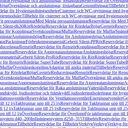
gbara
Övergångar och anslutningar, löstagbara
Reservdelar för Övergånga
Böjar
Övergångar och anslutningar, löstagbara
Genomföringar
Tillbehör 
delar för Hygienspolningsenheter
Cisterner och WC-styrningar med hyg
ygienmoduler
Tillbehör för cisterner och WC-styrningar med hygienspol
t pressanslutningar
Med Mepla pressanslutningar
Reservdelar för Med 
t Silent-db20
Rör
Rördelar
Reservdelar för Rördelar
Böjar
Grenrör
Reservd
ar för Kopplingar
Svetskopplingar
Muffar
Reservdelar för Muffar
Spännk
tningar
Anslutningsböjar
Reservdelar för Anslutningsböjar
Anslutningsri
gar
Packningar
Förbrukningsmaterial
Geberit Silent-PP
Rör
Reservdelar f
educeringar
Rensrör
Reservdelar för Rensrör
Kopplingar
Reservdelar för 
utningar
Reservdelar för Aggregatanslutningar
Anslutningsböjar
Reservd
ngsmaterial
Geberit Silent-Pro
Rör
Reservdelar för Rör
Rördelar
Reservdel
r för Rensrör
Rördelar SuperTube
Reservdelar för Rördelar SuperTube
B
 Muffar
Övergångskoppling
Adaptrar till andra material
Tillbehör
Reservde
ar för Rördelar
Böjar
Grenrör
Reduceringar
Rensrör
Reservdelar för Rens
r
Svetskopplingar
Muffar
Reservdelar för Muffar
Övergångar till andra ma
bussningar
Aggregatanslutningar
Reservdelar för Aggregatanslutningar
An
a anslutningar
Reservdelar för Raka anslutningar
Vattenlås
Reservdelar f
andskydd, ljudisolering och fuktskydd
Ljudisolering
Isoleringar för byg
ilationsventiler
Reservdelar för Ventilationsventiler
Energisparventiler
Ge
ll 12 l/s
Takbrunnar upp till 25 l/s
Reservdelar för Takbrunnar upp till 25
l 12 l/s
Takbrunnar upp till 25 l/s
Reservdelar för Takbrunnar upp till 25 
p till 12 l/s
Överlopp
Reservdelar för Överlopp
För takbrunnar upp till 1
gssystem d40–200
Infästningssystem d250–315
Tillbehör
Reservdelar för 
akbrunnar
Tillbehör
Reservdelar för Tillbehör
Verktyg
Verktyg
Verktyg för