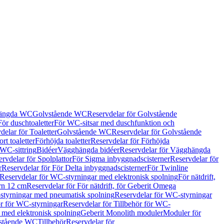
hängda WC
Golvstående WC
Reservdelar för Golvstående
För duschtoaletter
För WC-sitsar med duschfunktion och
delar för Toaletter
Golvstående WC
Reservdelar för Golvstående
rt toaletter
Förhöjda toaletter
Reservdelar för Förhöjda
 WC-sittring
Bidéer
Vägghängda bidéer
Reservdelar för Vägghängda
rvdelar för Spolplattor
För Sigma inbyggnadscisterner
Reservdelar för
r
Reservdelar för För Delta inbyggnadscisterner
För Twinline
Reservdelar för WC-styrningar med elektronisk spolning
För nätdrift,
ern 12 cm
Reservdelar för För nätdrift, för Geberit Omega
tyrningar med pneumatisk spolning
Reservdelar för WC-styrningar
ör för WC-styrningar
Reservdelar för Tillbehör för WC-
 med elektronisk spolning
Geberit Monolith moduler
Moduler för
vstående WC
Tillbehör
Reservdelar för