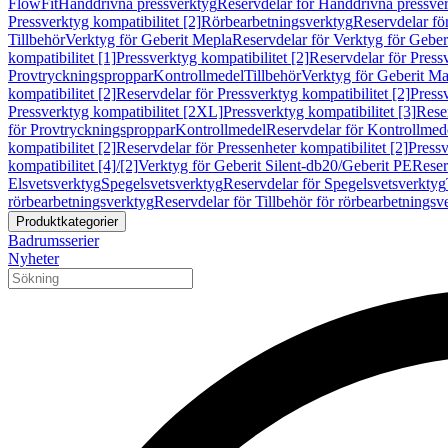
FlowFit
Handdrivna pressverktyg
Reservdelar för Handdrivna pressve
Pressverktyg kompatibilitet [2]
Rörbearbetningsverktyg
Reservdelar fö
Tillbehör
Verktyg för Geberit Mepla
Reservdelar för Verktyg för Geber
kompatibilitet [1]
Pressverktyg kompatibilitet [2]
Reservdelar för Pressv
Provtryckningsproppar
Kontrollmedel
Tillbehör
Verktyg för Geberit Ma
kompatibilitet [2]
Reservdelar för Pressverktyg kompatibilitet [2]
Pressv
Pressverktyg kompatibilitet [2XL]
Pressverktyg kompatibilitet [3]
Reser
för Provtryckningsproppar
Kontrollmedel
Reservdelar för Kontrollmed
kompatibilitet [2]
Reservdelar för Pressenheter kompatibilitet [2]
Pressv
kompatibilitet [4]/[2]
Verktyg för Geberit Silent-db20/Geberit PE
Reser
Elsvetsverktyg
Spegelsvetsverktyg
Reservdelar för Spegelsvetsverktyg
rörbearbetningsverktyg
Reservdelar för Tillbehör för rörbearbetningsv
Produktkategorier
Badrumsserier
Nyheter