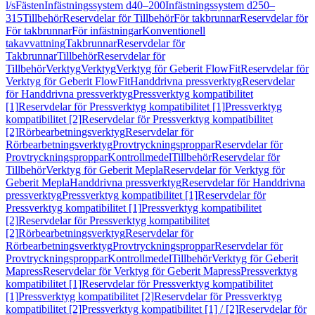
l/s
Fästen
Infästningssystem d40–200
Infästningssystem d250–
315
Tillbehör
Reservdelar för Tillbehör
För takbrunnar
Reservdelar för
För takbrunnar
För infästningar
Konventionell
takavvattning
Takbrunnar
Reservdelar för
Takbrunnar
Tillbehör
Reservdelar för
Tillbehör
Verktyg
Verktyg
Verktyg för Geberit FlowFit
Reservdelar för
Verktyg för Geberit FlowFit
Handdrivna pressverktyg
Reservdelar
för Handdrivna pressverktyg
Pressverktyg kompatibilitet
[1]
Reservdelar för Pressverktyg kompatibilitet [1]
Pressverktyg
kompatibilitet [2]
Reservdelar för Pressverktyg kompatibilitet
[2]
Rörbearbetningsverktyg
Reservdelar för
Rörbearbetningsverktyg
Provtryckningsproppar
Reservdelar för
Provtryckningsproppar
Kontrollmedel
Tillbehör
Reservdelar för
Tillbehör
Verktyg för Geberit Mepla
Reservdelar för Verktyg för
Geberit Mepla
Handdrivna pressverktyg
Reservdelar för Handdrivna
pressverktyg
Pressverktyg kompatibilitet [1]
Reservdelar för
Pressverktyg kompatibilitet [1]
Pressverktyg kompatibilitet
[2]
Reservdelar för Pressverktyg kompatibilitet
[2]
Rörbearbetningsverktyg
Reservdelar för
Rörbearbetningsverktyg
Provtryckningsproppar
Reservdelar för
Provtryckningsproppar
Kontrollmedel
Tillbehör
Verktyg för Geberit
Mapress
Reservdelar för Verktyg för Geberit Mapress
Pressverktyg
kompatibilitet [1]
Reservdelar för Pressverktyg kompatibilitet
[1]
Pressverktyg kompatibilitet [2]
Reservdelar för Pressverktyg
kompatibilitet [2]
Pressverktyg kompatibilitet [1] / [2]
Reservdelar för