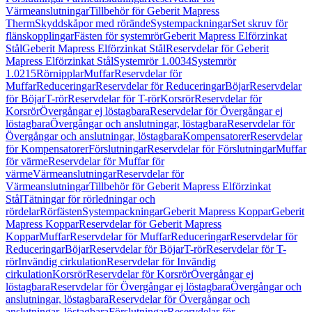
Värmeanslutningar
Tillbehör för Geberit Mapress
Therm
Skyddskåpor med rörände
Systempackningar
Set skruv för
flänskopplingar
Fästen för systemrör
Geberit Mapress Elförzinkat
Stål
Geberit Mapress Elförzinkat Stål
Reservdelar för Geberit
Mapress Elförzinkat Stål
Systemrör 1.0034
Systemrör
1.0215
Rörnipplar
Muffar
Reservdelar för
Muffar
Reduceringar
Reservdelar för Reduceringar
Böjar
Reservdelar
för Böjar
T-rör
Reservdelar för T-rör
Korsrör
Reservdelar för
Korsrör
Övergångar ej löstagbara
Reservdelar för Övergångar ej
löstagbara
Övergångar och anslutningar, löstagbara
Reservdelar för
Övergångar och anslutningar, löstagbara
Kompensatorer
Reservdelar
för Kompensatorer
Förslutningar
Reservdelar för Förslutningar
Muffar
för värme
Reservdelar för Muffar för
värme
Värmeanslutningar
Reservdelar för
Värmeanslutningar
Tillbehör för Geberit Mapress Elförzinkat
Stål
Tätningar för rörledningar och
rördelar
Rörfästen
Systempackningar
Geberit Mapress Koppar
Geberit
Mapress Koppar
Reservdelar för Geberit Mapress
Koppar
Muffar
Reservdelar för Muffar
Reduceringar
Reservdelar för
Reduceringar
Böjar
Reservdelar för Böjar
T-rör
Reservdelar för T-
rör
Invändig cirkulation
Reservdelar för Invändig
cirkulation
Korsrör
Reservdelar för Korsrör
Övergångar ej
löstagbara
Reservdelar för Övergångar ej löstagbara
Övergångar och
anslutningar, löstagbara
Reservdelar för Övergångar och
anslutningar, löstagbara
Förslutningar
Reservdelar för