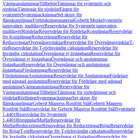
Värmeanslutningar
Tillbehör
Tätningar för systemrör och
rördelar
Tätningar för rördelar
Fästen för
systemrör
Systempackningar
Set skruv för
flänskopplingar
Förbrukningsmaterial
Geberit Mepla
Systemrör
tappvatten, multilayer
Reservdelar för Systemrör tappvatten,
multilayer
Rördelar
Reservdelar för Rördelar
Kopplingar
Reservdelar
för Kopplingar
Reduceringar
Reservdelar för
Reduceringar
Övergångsvinklar
Reservdelar för Övergångsvinklar
T-
rör
Reservdelar för T-rör
Invändig cirkulation
Reservdelar för
Invändig cirkulation
Övergångar ej löstagbara
Reservdelar för
Övergångar ej löstagbara
Övergångar och anslutningar,
löstagbara
Reservdelar för Övergångar och anslutningar,
löstagbara
Förslutningar
Reservdelar för
Förslutningar
Anslutningar
Reservdelar för Anslutningar
Fördelare
med gängad anslutning
Reservdelar för Fördelare med gängad
anslutning
Värmeanslutningar
Reservdelar för
Värmeanslutningar
Tillbehör
Tätningar för rörledningar och
rördelar
Rörfästen
Systempackningar
Set skruv för
flänskopplingar
Geberit Mapress Rostfritt Stål
Geberit Mapress
Rostfritt Stål
Reservdelar för Geberit Mapress Rostfritt Stål
Systemrör
1.4401
Reservdelar för Systemrör
1.4401
Rörnipplar
Muffar
Reservdelar för
Muffar
Reduceringar
Reservdelar för Reduceringar
Böjar
Reservdelar
för Böjar
T-rör
Reservdelar för T-rör
Invändig cirkulation
Reservdelar
för Invändig cirkulation
Övergångar ej löstagbara
Reservdelar för