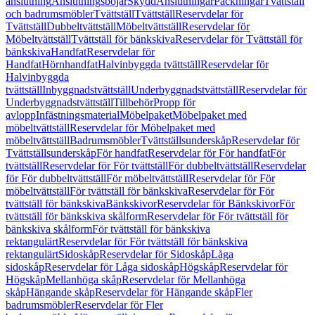
anslutning
Anslutningsböjar
Skydd
Anslutningar
Packningar
Tvättställ
och badrumsmöbler
Tvättställ
Tvättställ
Reservdelar för
Tvättställ
Dubbeltvättställ
Möbeltvättställ
Reservdelar för
Möbeltvättställ
Tvättställ för bänkskiva
Reservdelar för Tvättställ för
bänkskiva
Handfat
Reservdelar för
Handfat
Hörnhandfat
Halvinbyggda tvättställ
Reservdelar för
Halvinbyggda
tvättställ
Inbyggnadstvättställ
Underbyggnadstvättställ
Reservdelar för
Underbyggnadstvättställ
Tillbehör
Propp för
avlopp
Infästningsmaterial
Möbelpaket
Möbelpaket med
möbeltvättställ
Reservdelar för Möbelpaket med
möbeltvättställ
Badrumsmöbler
Tvättställsunderskåp
Reservdelar för
Tvättställsunderskåp
För handfat
Reservdelar för För handfat
För
tvättställ
Reservdelar för För tvättställ
För dubbeltvättställ
Reservdelar
för För dubbeltvättställ
För möbeltvättställ
Reservdelar för För
möbeltvättställ
För tvättställ för bänkskiva
Reservdelar för För
tvättställ för bänkskiva
Bänkskivor
Reservdelar för Bänkskivor
För
tvättställ för bänkskiva skålform
Reservdelar för För tvättställ för
bänkskiva skålform
För tvättställ för bänkskiva
rektangulärt
Reservdelar för För tvättställ för bänkskiva
rektangulärt
Sidoskåp
Reservdelar för Sidoskåp
Låga
sidoskåp
Reservdelar för Låga sidoskåp
Högskåp
Reservdelar för
Högskåp
Mellanhöga skåp
Reservdelar för Mellanhöga
skåp
Hängande skåp
Reservdelar för Hängande skåp
Fler
badrumsmöbler
Reservdelar för Fler