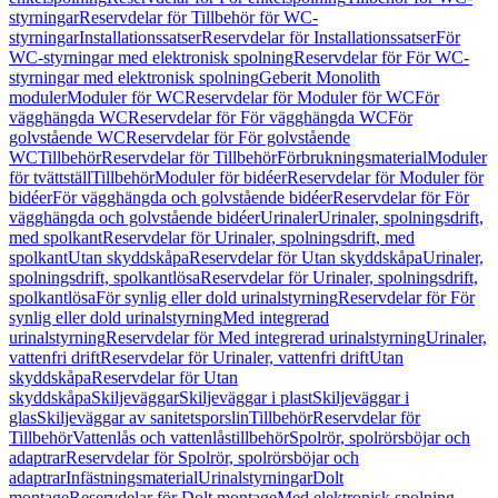
styrningar
Reservdelar för Tillbehör för WC-
styrningar
Installationssatser
Reservdelar för Installationssatser
För
WC-styrningar med elektronisk spolning
Reservdelar för För WC-
styrningar med elektronisk spolning
Geberit Monolith
moduler
Moduler för WC
Reservdelar för Moduler för WC
För
vägghängda WC
Reservdelar för För vägghängda WC
För
golvstående WC
Reservdelar för För golvstående
WC
Tillbehör
Reservdelar för Tillbehör
Förbrukningsmaterial
Moduler
för tvättställ
Tillbehör
Moduler för bidéer
Reservdelar för Moduler för
bidéer
För vägghängda och golvstående bidéer
Reservdelar för För
vägghängda och golvstående bidéer
Urinaler
Urinaler, spolningsdrift,
med spolkant
Reservdelar för Urinaler, spolningsdrift, med
spolkant
Utan skyddskåpa
Reservdelar för Utan skyddskåpa
Urinaler,
spolningsdrift, spolkantlösa
Reservdelar för Urinaler, spolningsdrift,
spolkantlösa
För synlig eller dold urinalstyrning
Reservdelar för För
synlig eller dold urinalstyrning
Med integrerad
urinalstyrning
Reservdelar för Med integrerad urinalstyrning
Urinaler,
vattenfri drift
Reservdelar för Urinaler, vattenfri drift
Utan
skyddskåpa
Reservdelar för Utan
skyddskåpa
Skiljeväggar
Skiljeväggar i plast
Skiljeväggar i
glas
Skiljeväggar av sanitetsporslin
Tillbehör
Reservdelar för
Tillbehör
Vattenlås och vattenlåstillbehör
Spolrör, spolrörsböjar och
adaptrar
Reservdelar för Spolrör, spolrörsböjar och
adaptrar
Infästningsmaterial
Urinalstyrningar
Dolt
montage
Reservdelar för Dolt montage
Med elektronisk spolning,