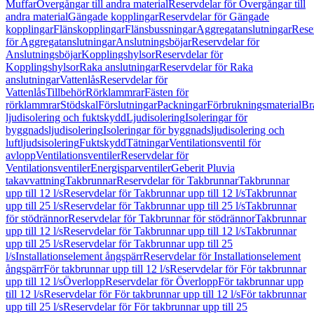
Muffar
Övergångar till andra material
Reservdelar för Övergångar till
andra material
Gängade kopplingar
Reservdelar för Gängade
kopplingar
Flänskopplingar
Flänsbussningar
Aggregatanslutningar
Rese
för Aggregatanslutningar
Anslutningsböjar
Reservdelar för
Anslutningsböjar
Kopplingshylsor
Reservdelar för
Kopplingshylsor
Raka anslutningar
Reservdelar för Raka
anslutningar
Vattenlås
Reservdelar för
Vattenlås
Tillbehör
Rörklammrar
Fästen för
rörklammrar
Stödskal
Förslutningar
Packningar
Förbrukningsmaterial
Br
ljudisolering och fuktskydd
Ljudisolering
Isoleringar för
byggnadsljudisolering
Isoleringar för byggnadsljudisolering och
luftljudsisolering
Fuktskydd
Tätningar
Ventilationsventil för
avlopp
Ventilationsventiler
Reservdelar för
Ventilationsventiler
Energisparventiler
Geberit Pluvia
takavvattning
Takbrunnar
Reservdelar för Takbrunnar
Takbrunnar
upp till 12 l/s
Reservdelar för Takbrunnar upp till 12 l/s
Takbrunnar
upp till 25 l/s
Reservdelar för Takbrunnar upp till 25 l/s
Takbrunnar
för stödrännor
Reservdelar för Takbrunnar för stödrännor
Takbrunnar
upp till 12 l/s
Reservdelar för Takbrunnar upp till 12 l/s
Takbrunnar
upp till 25 l/s
Reservdelar för Takbrunnar upp till 25
l/s
Installationselement ångspärr
Reservdelar för Installationselement
ångspärr
För takbrunnar upp till 12 l/s
Reservdelar för För takbrunnar
upp till 12 l/s
Överlopp
Reservdelar för Överlopp
För takbrunnar upp
till 12 l/s
Reservdelar för För takbrunnar upp till 12 l/s
För takbrunnar
upp till 25 l/s
Reservdelar för För takbrunnar upp till 25