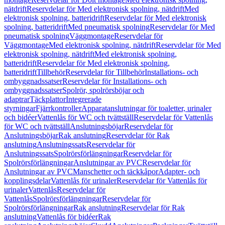
nätdrift
Reservdelar för Med elektronisk spolning, nätdrift
Med
elektronisk spolning, batteridrift
Reservdelar för Med elektronisk
spolning, batteridrift
Med pneumatisk spolning
Reservdelar för Med
pneumatisk spolning
Väggmontage
Reservdelar för
Väggmontage
Med elektronisk spolning, nätdrift
Reservdelar för Med
elektronisk spolning, nätdrift
Med elektronisk spolning,
batteridrift
Reservdelar för Med elektronisk spolning,
batteridrift
Tillbehör
Reservdelar för Tillbehör
Installations- och
ombyggnadssatser
Reservdelar för Installations- och
ombyggnadssatser
Spolrör, spolrörsböjar och
adaptrar
Täckplattor
Integrerade
styrningar
Fjärrkontroller
Apparatanslutningar för toaletter, urinaler
och bidéer
Vattenlås för WC och tvättställ
Reservdelar för Vattenlås
för WC och tvättställ
Anslutningsböjar
Reservdelar för
Anslutningsböjar
Rak anslutning
Reservdelar för Rak
anslutning
Anslutningssats
Reservdelar för
Anslutningssats
Spolrörsförlängningar
Reservdelar för
Spolrörsförlängningar
Anslutningar av PVC
Reservdelar för
Anslutningar av PVC
Manschetter och täckkåpor
Adapter- och
kopplingsdelar
Vattenlås för urinaler
Reservdelar för Vattenlås för
urinaler
Vattenlås
Reservdelar för
Vattenlås
Spolrörsförlängningar
Reservdelar för
Spolrörsförlängningar
Rak anslutning
Reservdelar för Rak
anslutning
Vattenlås för bidéer
Rak