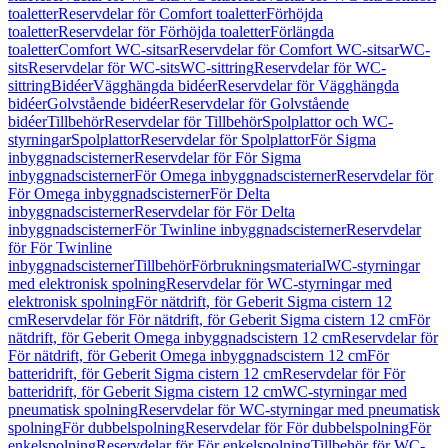
toaletter
Reservdelar för Comfort toaletter
Förhöjda
toaletter
Reservdelar för Förhöjda toaletter
Förlängda
toaletter
Comfort WC-sitsar
Reservdelar för Comfort WC-sitsar
WC-
sits
Reservdelar för WC-sits
WC-sittring
Reservdelar för WC-
sittring
Bidéer
Vägghängda bidéer
Reservdelar för Vägghängda
bidéer
Golvstående bidéer
Reservdelar för Golvstående
bidéer
Tillbehör
Reservdelar för Tillbehör
Spolplattor och WC-
styrningar
Spolplattor
Reservdelar för Spolplattor
För Sigma
inbyggnadscisterner
Reservdelar för För Sigma
inbyggnadscisterner
För Omega inbyggnadscisterner
Reservdelar för
För Omega inbyggnadscisterner
För Delta
inbyggnadscisterner
Reservdelar för För Delta
inbyggnadscisterner
För Twinline inbyggnadscisterner
Reservdelar
för För Twinline
inbyggnadscisterner
Tillbehör
Förbrukningsmaterial
WC-styrningar
med elektronisk spolning
Reservdelar för WC-styrningar med
elektronisk spolning
För nätdrift, för Geberit Sigma cistern 12
cm
Reservdelar för För nätdrift, för Geberit Sigma cistern 12 cm
För
nätdrift, för Geberit Omega inbyggnadscistern 12 cm
Reservdelar för
För nätdrift, för Geberit Omega inbyggnadscistern 12 cm
För
batteridrift, för Geberit Sigma cistern 12 cm
Reservdelar för För
batteridrift, för Geberit Sigma cistern 12 cm
WC-styrningar med
pneumatisk spolning
Reservdelar för WC-styrningar med pneumatisk
spolning
För dubbelspolning
Reservdelar för För dubbelspolning
För
enkelspolning
Reservdelar för För enkelspolning
Tillbehör för WC-