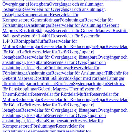
Övergångar ej löstagbara
Övergångar och anslutningar,
löstagbara
Reservdelar för Övergångar och anslutningar,
löstagbara
Kompensatorer
Reservdelar för
Kompensatorer
Genomföringar
Förslutningar
Reservdelar för
Förslutningar
Anslutningar
Reservdelar för Anslutningar
Geberit
Mapress Rostfritt Stål, gas
Reservdelar för Geberit Mapress Rostfritt
Stål, gas
Systemrör 1.4401
Reservdelar för Systemrör
1.4401
Rörnipplar
Muffar
Reservdelar för
Muffar
Reduceringar
Reservdelar för Reduceringar
Böjar
Reservdelar
för Böjar
T-rör
Reservdelar för T-rör
Övergångar ej
löstagbara
Reservdelar för Övergångar ej löstagbara
Övergångar och
anslutningar, löstagbara
Reservdelar för Övergångar och
anslutningar, löstagbara
Förslutningar
Reservdelar för
Förslutningar
Anslutningar
Reservdelar för Anslutningar
Tillbehör för
Geberit Mapress Rostfritt Stål
Skyddskåpor med rörände
Tätningar
för rörledningar och rördelar
Rörfästen
Systempackningar
Set skruv
för flänskopplingar
Geberit Mapress Therm
Systemrör
Therm
Rördelar
Reservdelar för Rördelar
Muffar
Reservdelar för
Muffar
Reduceringar
Reservdelar för Reduceringar
Böjar
Reservdelar
för Böjar
T-rör
Reservdelar för T-rör
Övergångar ej
löstagbara
Reservdelar för Övergångar ej löstagbara
Övergångar och
anslutningar, löstagbara
Reservdelar för Övergångar och
anslutningar, löstagbara
Kompensatorer
Reservdelar för
Kompensatorer
Förslutningar
Reservdelar för
Förslutningar
Värmeanslutningar
Reservdelar för