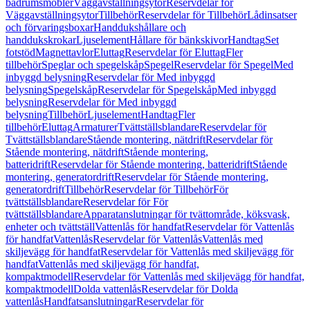
badrumsmöbler
Väggavställningsytor
Reservdelar för
Väggavställningsytor
Tillbehör
Reservdelar för Tillbehör
Lådinsatser
och förvaringsboxar
Handdukshållare och
handdukskrokar
Ljuselement
Hållare för bänkskivor
Handtag
Set
fotstöd
Magnettavlor
Eluttag
Reservdelar för Eluttag
Fler
tillbehör
Speglar och spegelskåp
Spegel
Reservdelar för Spegel
Med
inbyggd belysning
Reservdelar för Med inbyggd
belysning
Spegelskåp
Reservdelar för Spegelskåp
Med inbyggd
belysning
Reservdelar för Med inbyggd
belysning
Tillbehör
Ljuselement
Handtag
Fler
tillbehör
Eluttag
Armaturer
Tvättställsblandare
Reservdelar för
Tvättställsblandare
Stående montering, nätdrift
Reservdelar för
Stående montering, nätdrift
Stående montering,
batteridrift
Reservdelar för Stående montering, batteridrift
Stående
montering, generatordrift
Reservdelar för Stående montering,
generatordrift
Tillbehör
Reservdelar för Tillbehör
För
tvättställsblandare
Reservdelar för För
tvättställsblandare
Apparatanslutningar för tvättområde, köksvask,
enheter och tvättställ
Vattenlås för handfat
Reservdelar för Vattenlås
för handfat
Vattenlås
Reservdelar för Vattenlås
Vattenlås med
skiljevägg för handfat
Reservdelar för Vattenlås med skiljevägg för
handfat
Vattenlås med skiljevägg för handfat,
kompaktmodell
Reservdelar för Vattenlås med skiljevägg för handfat,
kompaktmodell
Dolda vattenlås
Reservdelar för Dolda
vattenlås
Handfatsanslutningar
Reservdelar för