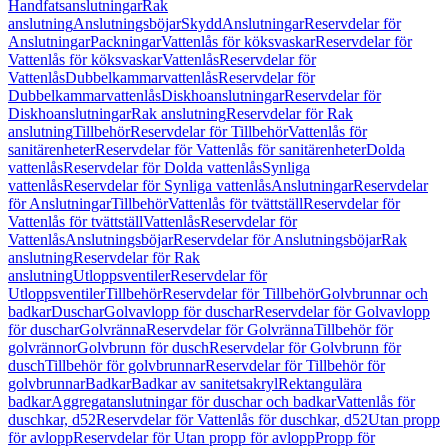
Handfatsanslutningar
Rak
anslutning
Anslutningsböjar
Skydd
Anslutningar
Reservdelar för
Anslutningar
Packningar
Vattenlås för köksvaskar
Reservdelar för
Vattenlås för köksvaskar
Vattenlås
Reservdelar för
Vattenlås
Dubbelkammarvattenlås
Reservdelar för
Dubbelkammarvattenlås
Diskhoanslutningar
Reservdelar för
Diskhoanslutningar
Rak anslutning
Reservdelar för Rak
anslutning
Tillbehör
Reservdelar för Tillbehör
Vattenlås för
sanitärenheter
Reservdelar för Vattenlås för sanitärenheter
Dolda
vattenlås
Reservdelar för Dolda vattenlås
Synliga
vattenlås
Reservdelar för Synliga vattenlås
Anslutningar
Reservdelar
för Anslutningar
Tillbehör
Vattenlås för tvättställ
Reservdelar för
Vattenlås för tvättställ
Vattenlås
Reservdelar för
Vattenlås
Anslutningsböjar
Reservdelar för Anslutningsböjar
Rak
anslutning
Reservdelar för Rak
anslutning
Utloppsventiler
Reservdelar för
Utloppsventiler
Tillbehör
Reservdelar för Tillbehör
Golvbrunnar och
badkar
Duschar
Golvavlopp för duschar
Reservdelar för Golvavlopp
för duschar
Golvränna
Reservdelar för Golvränna
Tillbehör för
golvrännor
Golvbrunn för dusch
Reservdelar för Golvbrunn för
dusch
Tillbehör för golvbrunnar
Reservdelar för Tillbehör för
golvbrunnar
Badkar
Badkar av sanitetsakryl
Rektangulära
badkar
Aggregatanslutningar för duschar och badkar
Vattenlås för
duschkar, d52
Reservdelar för Vattenlås för duschkar, d52
Utan propp
för avlopp
Reservdelar för Utan propp för avlopp
Propp för