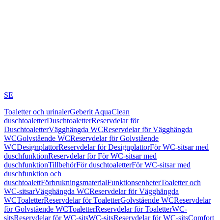
SE
Toaletter och urinaler
Geberit AquaClean
duschtoaletter
Duschtoaletter
Reservdelar för
Duschtoaletter
Vägghängda WC
Reservdelar för Vägghängda
WC
Golvstående WC
Reservdelar för Golvstående
WC
Designplattor
Reservdelar för Designplattor
För WC-sitsar med
duschfunktion
Reservdelar för För WC-sitsar med
duschfunktion
Tillbehör
För duschtoaletter
För WC-sitsar med
duschfunktion och
duschtoalett
Förbrukningsmaterial
Funktionsenheter
Toaletter och
WC-sitsar
Vägghängda WC
Reservdelar för Vägghängda
WC
Toaletter
Reservdelar för Toaletter
Golvstående WC
Reservdelar
för Golvstående WC
Toaletter
Reservdelar för Toaletter
WC-
sits
Reservdelar för WC-sits
WC-sits
Reservdelar för WC-sits
Comfort