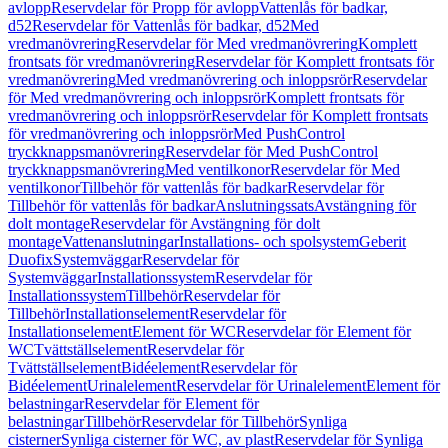
avlopp
Reservdelar för Propp för avlopp
Vattenlås för badkar,
d52
Reservdelar för Vattenlås för badkar, d52
Med
vredmanövrering
Reservdelar för Med vredmanövrering
Komplett
frontsats för vredmanövrering
Reservdelar för Komplett frontsats för
vredmanövrering
Med vredmanövrering och inloppsrör
Reservdelar
för Med vredmanövrering och inloppsrör
Komplett frontsats för
vredmanövrering och inloppsrör
Reservdelar för Komplett frontsats
för vredmanövrering och inloppsrör
Med PushControl
tryckknappsmanövrering
Reservdelar för Med PushControl
tryckknappsmanövrering
Med ventilkonor
Reservdelar för Med
ventilkonor
Tillbehör för vattenlås för badkar
Reservdelar för
Tillbehör för vattenlås för badkar
Anslutningssats
Avstängning för
dolt montage
Reservdelar för Avstängning för dolt
montage
Vattenanslutningar
Installations- och spolsystem
Geberit
Duofix
Systemväggar
Reservdelar för
Systemväggar
Installationssystem
Reservdelar för
Installationssystem
Tillbehör
Reservdelar för
Tillbehör
Installationselement
Reservdelar för
Installationselement
Element för WC
Reservdelar för Element för
WC
Tvättställselement
Reservdelar för
Tvättställselement
Bidéelement
Reservdelar för
Bidéelement
Urinalelement
Reservdelar för Urinalelement
Element för
belastningar
Reservdelar för Element för
belastningar
Tillbehör
Reservdelar för Tillbehör
Synliga
cisterner
Synliga cisterner för WC, av plast
Reservdelar för Synliga