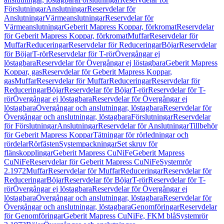
Förslutningar
Anslutningar
Reservdelar för
Anslutningar
Värmeanslutningar
Reservdelar för
Värmeanslutningar
Geberit Mapress Koppar, förkromat
Reservdelar
för Geberit Mapress Koppar, förkromat
Muffar
Reservdelar för
Muffar
Reduceringar
Reservdelar för Reduceringar
Böjar
Reservdelar
för Böjar
T-rör
Reservdelar för T-rör
Övergångar ej
löstagbara
Reservdelar för Övergångar ej löstagbara
Geberit Mapress
Koppar, gas
Reservdelar för Geberit Mapress Koppar,
gas
Muffar
Reservdelar för Muffar
Reduceringar
Reservdelar för
Reduceringar
Böjar
Reservdelar för Böjar
T-rör
Reservdelar för T-
rör
Övergångar ej löstagbara
Reservdelar för Övergångar ej
löstagbara
Övergångar och anslutningar, löstagbara
Reservdelar för
Övergångar och anslutningar, löstagbara
Förslutningar
Reservdelar
för Förslutningar
Anslutningar
Reservdelar för Anslutningar
Tillbehör
för Geberit Mapress Koppar
Tätningar för rörledningar och
rördelar
Rörfästen
Systempackningar
Set skruv för
flänskopplingar
Geberit Mapress CuNiFe
Geberit Mapress
CuNiFe
Reservdelar för Geberit Mapress CuNiFe
Systemrör
2.1972
Muffar
Reservdelar för Muffar
Reduceringar
Reservdelar för
Reduceringar
Böjar
Reservdelar för Böjar
T-rör
Reservdelar för T-
rör
Övergångar ej löstagbara
Reservdelar för Övergångar ej
löstagbara
Övergångar och anslutningar, löstagbara
Reservdelar för
Övergångar och anslutningar, löstagbara
Genomföringar
Reservdelar
för Genomföringar
Geberit Mapress CuNiFe, FKM blå
Systemrör