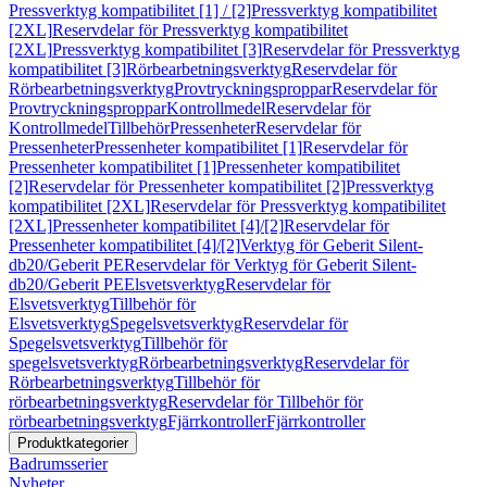
Pressverktyg kompatibilitet [1] / [2]
Pressverktyg kompatibilitet
[2XL]
Reservdelar för Pressverktyg kompatibilitet
[2XL]
Pressverktyg kompatibilitet [3]
Reservdelar för Pressverktyg
kompatibilitet [3]
Rörbearbetningsverktyg
Reservdelar för
Rörbearbetningsverktyg
Provtryckningsproppar
Reservdelar för
Provtryckningsproppar
Kontrollmedel
Reservdelar för
Kontrollmedel
Tillbehör
Pressenheter
Reservdelar för
Pressenheter
Pressenheter kompatibilitet [1]
Reservdelar för
Pressenheter kompatibilitet [1]
Pressenheter kompatibilitet
[2]
Reservdelar för Pressenheter kompatibilitet [2]
Pressverktyg
kompatibilitet [2XL]
Reservdelar för Pressverktyg kompatibilitet
[2XL]
Pressenheter kompatibilitet [4]/[2]
Reservdelar för
Pressenheter kompatibilitet [4]/[2]
Verktyg för Geberit Silent-
db20/Geberit PE
Reservdelar för Verktyg för Geberit Silent-
db20/Geberit PE
Elsvetsverktyg
Reservdelar för
Elsvetsverktyg
Tillbehör för
Elsvetsverktyg
Spegelsvetsverktyg
Reservdelar för
Spegelsvetsverktyg
Tillbehör för
spegelsvetsverktyg
Rörbearbetningsverktyg
Reservdelar för
Rörbearbetningsverktyg
Tillbehör för
rörbearbetningsverktyg
Reservdelar för Tillbehör för
rörbearbetningsverktyg
Fjärrkontroller
Fjärrkontroller
Produktkategorier
Badrumsserier
Nyheter