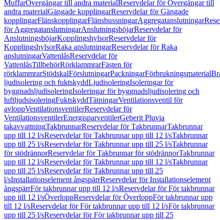
Muffar
Övergångar till andra material
Reservdelar för Övergångar till
andra material
Gängade kopplingar
Reservdelar för Gängade
kopplingar
Flänskopplingar
Flänsbussningar
Aggregatanslutningar
Rese
för Aggregatanslutningar
Anslutningsböjar
Reservdelar för
Anslutningsböjar
Kopplingshylsor
Reservdelar för
Kopplingshylsor
Raka anslutningar
Reservdelar för Raka
anslutningar
Vattenlås
Reservdelar för
Vattenlås
Tillbehör
Rörklammrar
Fästen för
rörklammrar
Stödskal
Förslutningar
Packningar
Förbrukningsmaterial
Br
ljudisolering och fuktskydd
Ljudisolering
Isoleringar för
byggnadsljudisolering
Isoleringar för byggnadsljudisolering och
luftljudsisolering
Fuktskydd
Tätningar
Ventilationsventil för
avlopp
Ventilationsventiler
Reservdelar för
Ventilationsventiler
Energisparventiler
Geberit Pluvia
takavvattning
Takbrunnar
Reservdelar för Takbrunnar
Takbrunnar
upp till 12 l/s
Reservdelar för Takbrunnar upp till 12 l/s
Takbrunnar
upp till 25 l/s
Reservdelar för Takbrunnar upp till 25 l/s
Takbrunnar
för stödrännor
Reservdelar för Takbrunnar för stödrännor
Takbrunnar
upp till 12 l/s
Reservdelar för Takbrunnar upp till 12 l/s
Takbrunnar
upp till 25 l/s
Reservdelar för Takbrunnar upp till 25
l/s
Installationselement ångspärr
Reservdelar för Installationselement
ångspärr
För takbrunnar upp till 12 l/s
Reservdelar för För takbrunnar
upp till 12 l/s
Överlopp
Reservdelar för Överlopp
För takbrunnar upp
till 12 l/s
Reservdelar för För takbrunnar upp till 12 l/s
För takbrunnar
upp till 25 l/s
Reservdelar för För takbrunnar upp till 25