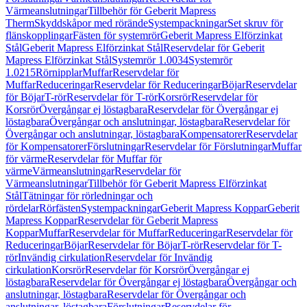
Värmeanslutningar
Tillbehör för Geberit Mapress
Therm
Skyddskåpor med rörände
Systempackningar
Set skruv för
flänskopplingar
Fästen för systemrör
Geberit Mapress Elförzinkat
Stål
Geberit Mapress Elförzinkat Stål
Reservdelar för Geberit
Mapress Elförzinkat Stål
Systemrör 1.0034
Systemrör
1.0215
Rörnipplar
Muffar
Reservdelar för
Muffar
Reduceringar
Reservdelar för Reduceringar
Böjar
Reservdelar
för Böjar
T-rör
Reservdelar för T-rör
Korsrör
Reservdelar för
Korsrör
Övergångar ej löstagbara
Reservdelar för Övergångar ej
löstagbara
Övergångar och anslutningar, löstagbara
Reservdelar för
Övergångar och anslutningar, löstagbara
Kompensatorer
Reservdelar
för Kompensatorer
Förslutningar
Reservdelar för Förslutningar
Muffar
för värme
Reservdelar för Muffar för
värme
Värmeanslutningar
Reservdelar för
Värmeanslutningar
Tillbehör för Geberit Mapress Elförzinkat
Stål
Tätningar för rörledningar och
rördelar
Rörfästen
Systempackningar
Geberit Mapress Koppar
Geberit
Mapress Koppar
Reservdelar för Geberit Mapress
Koppar
Muffar
Reservdelar för Muffar
Reduceringar
Reservdelar för
Reduceringar
Böjar
Reservdelar för Böjar
T-rör
Reservdelar för T-
rör
Invändig cirkulation
Reservdelar för Invändig
cirkulation
Korsrör
Reservdelar för Korsrör
Övergångar ej
löstagbara
Reservdelar för Övergångar ej löstagbara
Övergångar och
anslutningar, löstagbara
Reservdelar för Övergångar och
anslutningar, löstagbara
Förslutningar
Reservdelar för