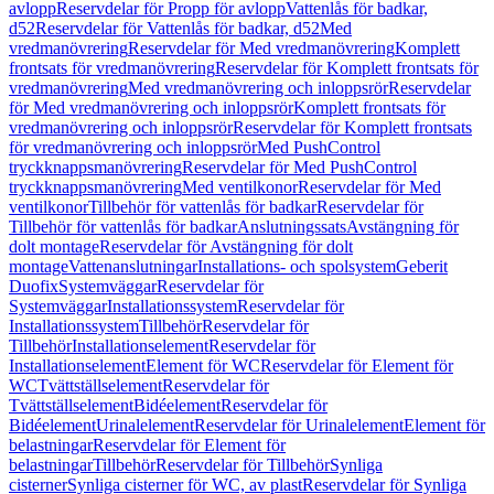
avlopp
Reservdelar för Propp för avlopp
Vattenlås för badkar,
d52
Reservdelar för Vattenlås för badkar, d52
Med
vredmanövrering
Reservdelar för Med vredmanövrering
Komplett
frontsats för vredmanövrering
Reservdelar för Komplett frontsats för
vredmanövrering
Med vredmanövrering och inloppsrör
Reservdelar
för Med vredmanövrering och inloppsrör
Komplett frontsats för
vredmanövrering och inloppsrör
Reservdelar för Komplett frontsats
för vredmanövrering och inloppsrör
Med PushControl
tryckknappsmanövrering
Reservdelar för Med PushControl
tryckknappsmanövrering
Med ventilkonor
Reservdelar för Med
ventilkonor
Tillbehör för vattenlås för badkar
Reservdelar för
Tillbehör för vattenlås för badkar
Anslutningssats
Avstängning för
dolt montage
Reservdelar för Avstängning för dolt
montage
Vattenanslutningar
Installations- och spolsystem
Geberit
Duofix
Systemväggar
Reservdelar för
Systemväggar
Installationssystem
Reservdelar för
Installationssystem
Tillbehör
Reservdelar för
Tillbehör
Installationselement
Reservdelar för
Installationselement
Element för WC
Reservdelar för Element för
WC
Tvättställselement
Reservdelar för
Tvättställselement
Bidéelement
Reservdelar för
Bidéelement
Urinalelement
Reservdelar för Urinalelement
Element för
belastningar
Reservdelar för Element för
belastningar
Tillbehör
Reservdelar för Tillbehör
Synliga
cisterner
Synliga cisterner för WC, av plast
Reservdelar för Synliga