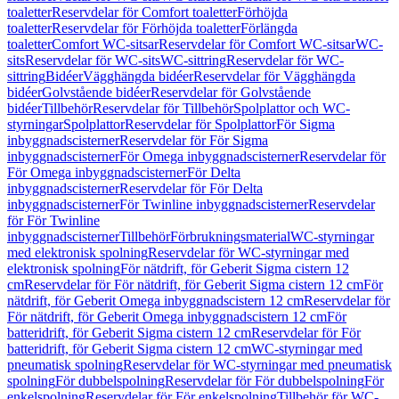
toaletter
Reservdelar för Comfort toaletter
Förhöjda
toaletter
Reservdelar för Förhöjda toaletter
Förlängda
toaletter
Comfort WC-sitsar
Reservdelar för Comfort WC-sitsar
WC-
sits
Reservdelar för WC-sits
WC-sittring
Reservdelar för WC-
sittring
Bidéer
Vägghängda bidéer
Reservdelar för Vägghängda
bidéer
Golvstående bidéer
Reservdelar för Golvstående
bidéer
Tillbehör
Reservdelar för Tillbehör
Spolplattor och WC-
styrningar
Spolplattor
Reservdelar för Spolplattor
För Sigma
inbyggnadscisterner
Reservdelar för För Sigma
inbyggnadscisterner
För Omega inbyggnadscisterner
Reservdelar för
För Omega inbyggnadscisterner
För Delta
inbyggnadscisterner
Reservdelar för För Delta
inbyggnadscisterner
För Twinline inbyggnadscisterner
Reservdelar
för För Twinline
inbyggnadscisterner
Tillbehör
Förbrukningsmaterial
WC-styrningar
med elektronisk spolning
Reservdelar för WC-styrningar med
elektronisk spolning
För nätdrift, för Geberit Sigma cistern 12
cm
Reservdelar för För nätdrift, för Geberit Sigma cistern 12 cm
För
nätdrift, för Geberit Omega inbyggnadscistern 12 cm
Reservdelar för
För nätdrift, för Geberit Omega inbyggnadscistern 12 cm
För
batteridrift, för Geberit Sigma cistern 12 cm
Reservdelar för För
batteridrift, för Geberit Sigma cistern 12 cm
WC-styrningar med
pneumatisk spolning
Reservdelar för WC-styrningar med pneumatisk
spolning
För dubbelspolning
Reservdelar för För dubbelspolning
För
enkelspolning
Reservdelar för För enkelspolning
Tillbehör för WC-