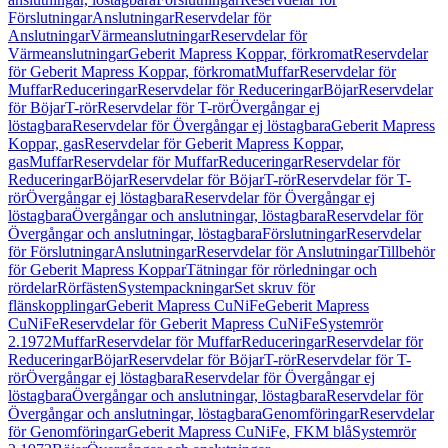
Förslutningar
Anslutningar
Reservdelar för
Anslutningar
Värmeanslutningar
Reservdelar för
Värmeanslutningar
Geberit Mapress Koppar, förkromat
Reservdelar
för Geberit Mapress Koppar, förkromat
Muffar
Reservdelar för
Muffar
Reduceringar
Reservdelar för Reduceringar
Böjar
Reservdelar
för Böjar
T-rör
Reservdelar för T-rör
Övergångar ej
löstagbara
Reservdelar för Övergångar ej löstagbara
Geberit Mapress
Koppar, gas
Reservdelar för Geberit Mapress Koppar,
gas
Muffar
Reservdelar för Muffar
Reduceringar
Reservdelar för
Reduceringar
Böjar
Reservdelar för Böjar
T-rör
Reservdelar för T-
rör
Övergångar ej löstagbara
Reservdelar för Övergångar ej
löstagbara
Övergångar och anslutningar, löstagbara
Reservdelar för
Övergångar och anslutningar, löstagbara
Förslutningar
Reservdelar
för Förslutningar
Anslutningar
Reservdelar för Anslutningar
Tillbehör
för Geberit Mapress Koppar
Tätningar för rörledningar och
rördelar
Rörfästen
Systempackningar
Set skruv för
flänskopplingar
Geberit Mapress CuNiFe
Geberit Mapress
CuNiFe
Reservdelar för Geberit Mapress CuNiFe
Systemrör
2.1972
Muffar
Reservdelar för Muffar
Reduceringar
Reservdelar för
Reduceringar
Böjar
Reservdelar för Böjar
T-rör
Reservdelar för T-
rör
Övergångar ej löstagbara
Reservdelar för Övergångar ej
löstagbara
Övergångar och anslutningar, löstagbara
Reservdelar för
Övergångar och anslutningar, löstagbara
Genomföringar
Reservdelar
för Genomföringar
Geberit Mapress CuNiFe, FKM blå
Systemrör