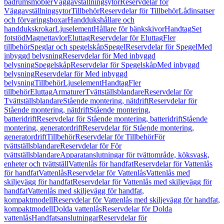
badrumsmöbler
Väggavställningsytor
Reservdelar för
Väggavställningsytor
Tillbehör
Reservdelar för Tillbehör
Lådinsatser
och förvaringsboxar
Handdukshållare och
handdukskrokar
Ljuselement
Hållare för bänkskivor
Handtag
Set
fotstöd
Magnettavlor
Eluttag
Reservdelar för Eluttag
Fler
tillbehör
Speglar och spegelskåp
Spegel
Reservdelar för Spegel
Med
inbyggd belysning
Reservdelar för Med inbyggd
belysning
Spegelskåp
Reservdelar för Spegelskåp
Med inbyggd
belysning
Reservdelar för Med inbyggd
belysning
Tillbehör
Ljuselement
Handtag
Fler
tillbehör
Eluttag
Armaturer
Tvättställsblandare
Reservdelar för
Tvättställsblandare
Stående montering, nätdrift
Reservdelar för
Stående montering, nätdrift
Stående montering,
batteridrift
Reservdelar för Stående montering, batteridrift
Stående
montering, generatordrift
Reservdelar för Stående montering,
generatordrift
Tillbehör
Reservdelar för Tillbehör
För
tvättställsblandare
Reservdelar för För
tvättställsblandare
Apparatanslutningar för tvättområde, köksvask,
enheter och tvättställ
Vattenlås för handfat
Reservdelar för Vattenlås
för handfat
Vattenlås
Reservdelar för Vattenlås
Vattenlås med
skiljevägg för handfat
Reservdelar för Vattenlås med skiljevägg för
handfat
Vattenlås med skiljevägg för handfat,
kompaktmodell
Reservdelar för Vattenlås med skiljevägg för handfat,
kompaktmodell
Dolda vattenlås
Reservdelar för Dolda
vattenlås
Handfatsanslutningar
Reservdelar för