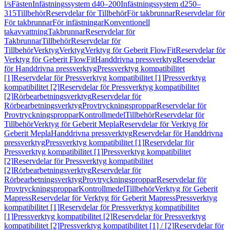
l/s
Fästen
Infästningssystem d40–200
Infästningssystem d250–
315
Tillbehör
Reservdelar för Tillbehör
För takbrunnar
Reservdelar för
För takbrunnar
För infästningar
Konventionell
takavvattning
Takbrunnar
Reservdelar för
Takbrunnar
Tillbehör
Reservdelar för
Tillbehör
Verktyg
Verktyg
Verktyg för Geberit FlowFit
Reservdelar för
Verktyg för Geberit FlowFit
Handdrivna pressverktyg
Reservdelar
för Handdrivna pressverktyg
Pressverktyg kompatibilitet
[1]
Reservdelar för Pressverktyg kompatibilitet [1]
Pressverktyg
kompatibilitet [2]
Reservdelar för Pressverktyg kompatibilitet
[2]
Rörbearbetningsverktyg
Reservdelar för
Rörbearbetningsverktyg
Provtryckningsproppar
Reservdelar för
Provtryckningsproppar
Kontrollmedel
Tillbehör
Reservdelar för
Tillbehör
Verktyg för Geberit Mepla
Reservdelar för Verktyg för
Geberit Mepla
Handdrivna pressverktyg
Reservdelar för Handdrivna
pressverktyg
Pressverktyg kompatibilitet [1]
Reservdelar för
Pressverktyg kompatibilitet [1]
Pressverktyg kompatibilitet
[2]
Reservdelar för Pressverktyg kompatibilitet
[2]
Rörbearbetningsverktyg
Reservdelar för
Rörbearbetningsverktyg
Provtryckningsproppar
Reservdelar för
Provtryckningsproppar
Kontrollmedel
Tillbehör
Verktyg för Geberit
Mapress
Reservdelar för Verktyg för Geberit Mapress
Pressverktyg
kompatibilitet [1]
Reservdelar för Pressverktyg kompatibilitet
[1]
Pressverktyg kompatibilitet [2]
Reservdelar för Pressverktyg
kompatibilitet [2]
Pressverktyg kompatibilitet [1] / [2]
Reservdelar för