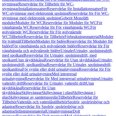
styrningar
Reservdelar för Tillbehör för WC-
styrningar
Installationssatser
Reservdelar för Installationssatser
För
WC-styrningar med elektronisk spolning
Reservdelar för För WC-
styrningar med elektronisk spolning
Geberit Monolith
moduler
Moduler för WC
Reservdelar för Moduler för WC
För
vägghängda WC
Reservdelar för För vägghängda WC
För
golvstående WC
Reservdelar för För golvstående
WC
Tillbehör
Reservdelar för Tillbehör
Förbrukningsmaterial
Moduler
för tvättställ
Tillbehör
Moduler för bidéer
Reservdelar för Moduler för
bidéer
För vägghängda och golvstående bidéer
Reservdelar för För
vägghängda och golvstående bidéer
Urinaler
Urinaler, spolningsdrift,
med spolkant
Reservdelar för Urinaler, spolningsdrift, med
spolkant
Utan skyddskåpa
Reservdelar för Utan skyddskåpa
Urinaler,
spolningsdrift, spolkantlösa
Reservdelar för Urinaler, spolningsdrift,
spolkantlösa
För synlig eller dold urinalstyrning
Reservdelar för För
synlig eller dold urinalstyrning
Med integrerad
urinalstyrning
Reservdelar för Med integrerad urinalstyrning
Urinaler,
vattenfri drift
Reservdelar för Urinaler, vattenfri drift
Utan
skyddskåpa
Reservdelar för Utan
skyddskåpa
Skiljeväggar
Skiljeväggar i plast
Skiljeväggar i
glas
Skiljeväggar av sanitetsporslin
Tillbehör
Reservdelar för
Tillbehör
Vattenlås och vattenlåstillbehör
Spolrör, spolrörsböjar och
adaptrar
Reservdelar för Spolrör, spolrörsböjar och
adaptrar
Infästningsmaterial
Urinalstyrningar
Dolt
montage
Reservdelar för Dolt montage
Med elektronisk spolning,