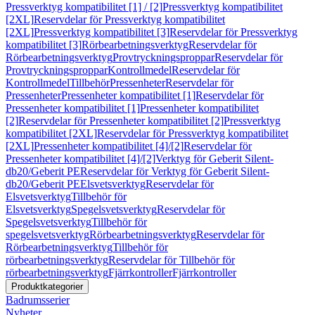
Pressverktyg kompatibilitet [1] / [2]
Pressverktyg kompatibilitet
[2XL]
Reservdelar för Pressverktyg kompatibilitet
[2XL]
Pressverktyg kompatibilitet [3]
Reservdelar för Pressverktyg
kompatibilitet [3]
Rörbearbetningsverktyg
Reservdelar för
Rörbearbetningsverktyg
Provtryckningsproppar
Reservdelar för
Provtryckningsproppar
Kontrollmedel
Reservdelar för
Kontrollmedel
Tillbehör
Pressenheter
Reservdelar för
Pressenheter
Pressenheter kompatibilitet [1]
Reservdelar för
Pressenheter kompatibilitet [1]
Pressenheter kompatibilitet
[2]
Reservdelar för Pressenheter kompatibilitet [2]
Pressverktyg
kompatibilitet [2XL]
Reservdelar för Pressverktyg kompatibilitet
[2XL]
Pressenheter kompatibilitet [4]/[2]
Reservdelar för
Pressenheter kompatibilitet [4]/[2]
Verktyg för Geberit Silent-
db20/Geberit PE
Reservdelar för Verktyg för Geberit Silent-
db20/Geberit PE
Elsvetsverktyg
Reservdelar för
Elsvetsverktyg
Tillbehör för
Elsvetsverktyg
Spegelsvetsverktyg
Reservdelar för
Spegelsvetsverktyg
Tillbehör för
spegelsvetsverktyg
Rörbearbetningsverktyg
Reservdelar för
Rörbearbetningsverktyg
Tillbehör för
rörbearbetningsverktyg
Reservdelar för Tillbehör för
rörbearbetningsverktyg
Fjärrkontroller
Fjärrkontroller
Produktkategorier
Badrumsserier
Nyheter