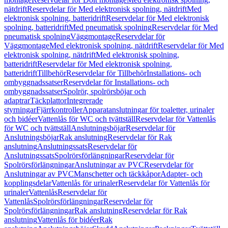
nätdrift
Reservdelar för Med elektronisk spolning, nätdrift
Med
elektronisk spolning, batteridrift
Reservdelar för Med elektronisk
spolning, batteridrift
Med pneumatisk spolning
Reservdelar för Med
pneumatisk spolning
Väggmontage
Reservdelar för
Väggmontage
Med elektronisk spolning, nätdrift
Reservdelar för Med
elektronisk spolning, nätdrift
Med elektronisk spolning,
batteridrift
Reservdelar för Med elektronisk spolning,
batteridrift
Tillbehör
Reservdelar för Tillbehör
Installations- och
ombyggnadssatser
Reservdelar för Installations- och
ombyggnadssatser
Spolrör, spolrörsböjar och
adaptrar
Täckplattor
Integrerade
styrningar
Fjärrkontroller
Apparatanslutningar för toaletter, urinaler
och bidéer
Vattenlås för WC och tvättställ
Reservdelar för Vattenlås
för WC och tvättställ
Anslutningsböjar
Reservdelar för
Anslutningsböjar
Rak anslutning
Reservdelar för Rak
anslutning
Anslutningssats
Reservdelar för
Anslutningssats
Spolrörsförlängningar
Reservdelar för
Spolrörsförlängningar
Anslutningar av PVC
Reservdelar för
Anslutningar av PVC
Manschetter och täckkåpor
Adapter- och
kopplingsdelar
Vattenlås för urinaler
Reservdelar för Vattenlås för
urinaler
Vattenlås
Reservdelar för
Vattenlås
Spolrörsförlängningar
Reservdelar för
Spolrörsförlängningar
Rak anslutning
Reservdelar för Rak
anslutning
Vattenlås för bidéer
Rak