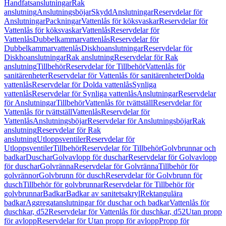
Handfatsanslutningar
Rak
anslutning
Anslutningsböjar
Skydd
Anslutningar
Reservdelar för
Anslutningar
Packningar
Vattenlås för köksvaskar
Reservdelar för
Vattenlås för köksvaskar
Vattenlås
Reservdelar för
Vattenlås
Dubbelkammarvattenlås
Reservdelar för
Dubbelkammarvattenlås
Diskhoanslutningar
Reservdelar för
Diskhoanslutningar
Rak anslutning
Reservdelar för Rak
anslutning
Tillbehör
Reservdelar för Tillbehör
Vattenlås för
sanitärenheter
Reservdelar för Vattenlås för sanitärenheter
Dolda
vattenlås
Reservdelar för Dolda vattenlås
Synliga
vattenlås
Reservdelar för Synliga vattenlås
Anslutningar
Reservdelar
för Anslutningar
Tillbehör
Vattenlås för tvättställ
Reservdelar för
Vattenlås för tvättställ
Vattenlås
Reservdelar för
Vattenlås
Anslutningsböjar
Reservdelar för Anslutningsböjar
Rak
anslutning
Reservdelar för Rak
anslutning
Utloppsventiler
Reservdelar för
Utloppsventiler
Tillbehör
Reservdelar för Tillbehör
Golvbrunnar och
badkar
Duschar
Golvavlopp för duschar
Reservdelar för Golvavlopp
för duschar
Golvränna
Reservdelar för Golvränna
Tillbehör för
golvrännor
Golvbrunn för dusch
Reservdelar för Golvbrunn för
dusch
Tillbehör för golvbrunnar
Reservdelar för Tillbehör för
golvbrunnar
Badkar
Badkar av sanitetsakryl
Rektangulära
badkar
Aggregatanslutningar för duschar och badkar
Vattenlås för
duschkar, d52
Reservdelar för Vattenlås för duschkar, d52
Utan propp
för avlopp
Reservdelar för Utan propp för avlopp
Propp för