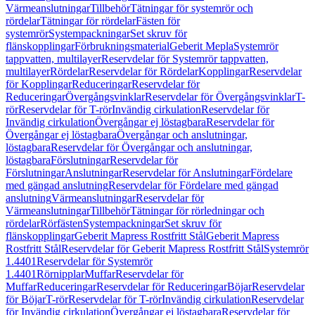
Värmeanslutningar
Tillbehör
Tätningar för systemrör och
rördelar
Tätningar för rördelar
Fästen för
systemrör
Systempackningar
Set skruv för
flänskopplingar
Förbrukningsmaterial
Geberit Mepla
Systemrör
tappvatten, multilayer
Reservdelar för Systemrör tappvatten,
multilayer
Rördelar
Reservdelar för Rördelar
Kopplingar
Reservdelar
för Kopplingar
Reduceringar
Reservdelar för
Reduceringar
Övergångsvinklar
Reservdelar för Övergångsvinklar
T-
rör
Reservdelar för T-rör
Invändig cirkulation
Reservdelar för
Invändig cirkulation
Övergångar ej löstagbara
Reservdelar för
Övergångar ej löstagbara
Övergångar och anslutningar,
löstagbara
Reservdelar för Övergångar och anslutningar,
löstagbara
Förslutningar
Reservdelar för
Förslutningar
Anslutningar
Reservdelar för Anslutningar
Fördelare
med gängad anslutning
Reservdelar för Fördelare med gängad
anslutning
Värmeanslutningar
Reservdelar för
Värmeanslutningar
Tillbehör
Tätningar för rörledningar och
rördelar
Rörfästen
Systempackningar
Set skruv för
flänskopplingar
Geberit Mapress Rostfritt Stål
Geberit Mapress
Rostfritt Stål
Reservdelar för Geberit Mapress Rostfritt Stål
Systemrör
1.4401
Reservdelar för Systemrör
1.4401
Rörnipplar
Muffar
Reservdelar för
Muffar
Reduceringar
Reservdelar för Reduceringar
Böjar
Reservdelar
för Böjar
T-rör
Reservdelar för T-rör
Invändig cirkulation
Reservdelar
för Invändig cirkulation
Övergångar ej löstagbara
Reservdelar för