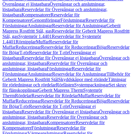
Övergångar ej löstagbara
Övergångar och anslutningar,
löstagbara
Reservdelar för Övergångar och anslutningar,
löstagbara
Kompensatorer
Reservdelar för
Kompensatorer
Genomföringar
Förslutningar
Reservdelar för
Förslutningar
Anslutningar
Reservdelar för Anslutningar
Geberit
Mapress Rostfritt Stål, gas
Reservdelar för Geberit Mapress Rostfritt
Stål, gas
Systemrör 1.4401
Reservdelar för Systemrör
1.4401
Rörnipplar
Muffar
Reservdelar för
Muffar
Reduceringar
Reservdelar för Reduceringar
Böjar
Reservdelar
för Böjar
T-rör
Reservdelar för T-rör
Övergångar ej
löstagbara
Reservdelar för Övergångar ej löstagbara
Övergångar och
anslutningar, löstagbara
Reservdelar för Övergångar och
anslutningar, löstagbara
Förslutningar
Reservdelar för
Förslutningar
Anslutningar
Reservdelar för Anslutningar
Tillbehör för
Geberit Mapress Rostfritt Stål
Skyddskåpor med rörände
Tätningar
för rörledningar och rördelar
Rörfästen
Systempackningar
Set skruv
för flänskopplingar
Geberit Mapress Therm
Systemrör
Therm
Rördelar
Reservdelar för Rördelar
Muffar
Reservdelar för
Muffar
Reduceringar
Reservdelar för Reduceringar
Böjar
Reservdelar
för Böjar
T-rör
Reservdelar för T-rör
Övergångar ej
löstagbara
Reservdelar för Övergångar ej löstagbara
Övergångar och
anslutningar, löstagbara
Reservdelar för Övergångar och
anslutningar, löstagbara
Kompensatorer
Reservdelar för
Kompensatorer
Förslutningar
Reservdelar för
Förslutningar
Värmeanslutningar
Reservdelar för