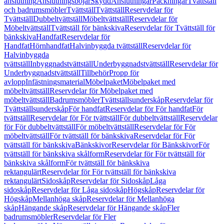
anslutning
Anslutningsböjar
Skydd
Anslutningar
Packningar
Tvättställ
och badrumsmöbler
Tvättställ
Tvättställ
Reservdelar för
Tvättställ
Dubbeltvättställ
Möbeltvättställ
Reservdelar för
Möbeltvättställ
Tvättställ för bänkskiva
Reservdelar för Tvättställ för
bänkskiva
Handfat
Reservdelar för
Handfat
Hörnhandfat
Halvinbyggda tvättställ
Reservdelar för
Halvinbyggda
tvättställ
Inbyggnadstvättställ
Underbyggnadstvättställ
Reservdelar för
Underbyggnadstvättställ
Tillbehör
Propp för
avlopp
Infästningsmaterial
Möbelpaket
Möbelpaket med
möbeltvättställ
Reservdelar för Möbelpaket med
möbeltvättställ
Badrumsmöbler
Tvättställsunderskåp
Reservdelar för
Tvättställsunderskåp
För handfat
Reservdelar för För handfat
För
tvättställ
Reservdelar för För tvättställ
För dubbeltvättställ
Reservdelar
för För dubbeltvättställ
För möbeltvättställ
Reservdelar för För
möbeltvättställ
För tvättställ för bänkskiva
Reservdelar för För
tvättställ för bänkskiva
Bänkskivor
Reservdelar för Bänkskivor
För
tvättställ för bänkskiva skålform
Reservdelar för För tvättställ för
bänkskiva skålform
För tvättställ för bänkskiva
rektangulärt
Reservdelar för För tvättställ för bänkskiva
rektangulärt
Sidoskåp
Reservdelar för Sidoskåp
Låga
sidoskåp
Reservdelar för Låga sidoskåp
Högskåp
Reservdelar för
Högskåp
Mellanhöga skåp
Reservdelar för Mellanhöga
skåp
Hängande skåp
Reservdelar för Hängande skåp
Fler
badrumsmöbler
Reservdelar för Fler