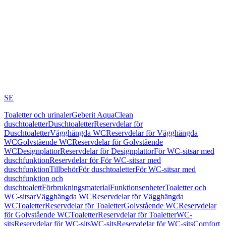
SE
Toaletter och urinaler
Geberit AquaClean
duschtoaletter
Duschtoaletter
Reservdelar för
Duschtoaletter
Vägghängda WC
Reservdelar för Vägghängda
WC
Golvstående WC
Reservdelar för Golvstående
WC
Designplattor
Reservdelar för Designplattor
För WC-sitsar med
duschfunktion
Reservdelar för För WC-sitsar med
duschfunktion
Tillbehör
För duschtoaletter
För WC-sitsar med
duschfunktion och
duschtoalett
Förbrukningsmaterial
Funktionsenheter
Toaletter och
WC-sitsar
Vägghängda WC
Reservdelar för Vägghängda
WC
Toaletter
Reservdelar för Toaletter
Golvstående WC
Reservdelar
för Golvstående WC
Toaletter
Reservdelar för Toaletter
WC-
sits
Reservdelar för WC-sits
WC-sits
Reservdelar för WC-sits
Comfort