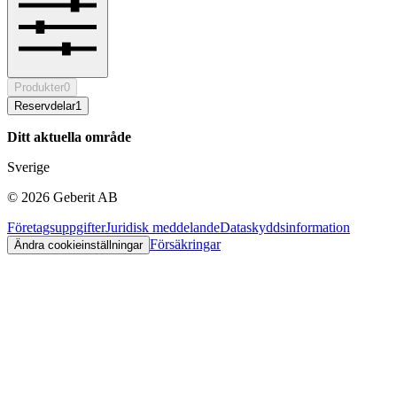
Produkter
0
Reservdelar
1
Ditt aktuella område
Sverige
©
2026
Geberit AB
Företagsuppgifter
Juridisk meddelande
Dataskyddsinformation
Försäkringar
Ändra cookieinställningar