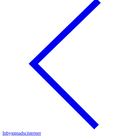
Inbyggnadscisterner