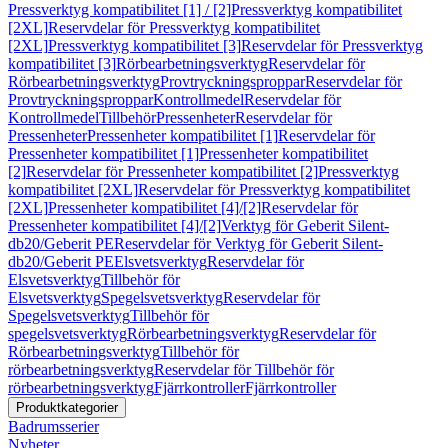
Pressverktyg kompatibilitet [1] / [2]
Pressverktyg kompatibilitet
[2XL]
Reservdelar för Pressverktyg kompatibilitet
[2XL]
Pressverktyg kompatibilitet [3]
Reservdelar för Pressverktyg
kompatibilitet [3]
Rörbearbetningsverktyg
Reservdelar för
Rörbearbetningsverktyg
Provtryckningsproppar
Reservdelar för
Provtryckningsproppar
Kontrollmedel
Reservdelar för
Kontrollmedel
Tillbehör
Pressenheter
Reservdelar för
Pressenheter
Pressenheter kompatibilitet [1]
Reservdelar för
Pressenheter kompatibilitet [1]
Pressenheter kompatibilitet
[2]
Reservdelar för Pressenheter kompatibilitet [2]
Pressverktyg
kompatibilitet [2XL]
Reservdelar för Pressverktyg kompatibilitet
[2XL]
Pressenheter kompatibilitet [4]/[2]
Reservdelar för
Pressenheter kompatibilitet [4]/[2]
Verktyg för Geberit Silent-
db20/Geberit PE
Reservdelar för Verktyg för Geberit Silent-
db20/Geberit PE
Elsvetsverktyg
Reservdelar för
Elsvetsverktyg
Tillbehör för
Elsvetsverktyg
Spegelsvetsverktyg
Reservdelar för
Spegelsvetsverktyg
Tillbehör för
spegelsvetsverktyg
Rörbearbetningsverktyg
Reservdelar för
Rörbearbetningsverktyg
Tillbehör för
rörbearbetningsverktyg
Reservdelar för Tillbehör för
rörbearbetningsverktyg
Fjärrkontroller
Fjärrkontroller
Produktkategorier
Badrumsserier
Nyheter