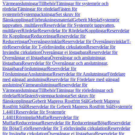
Värmeanslutningar
Tillbehör
Tätningar för systemrör och
rördelar
Tätningar för rördelar
Fästen för
systemrör
Systempackningar
Set skruv för
flänskopplingar
Förbrukningsmaterial
Geberit Mepla
Systemrör
tappvatten, multilayer
Reservdelar för Systemrör tappvatten,
multilayer
Rördelar
Reservdelar för Rördelar
Kopplingar
Reservdelar
för Kopplingar
Reduceringar
Reservdelar för
Reduceringar
Övergångsvinklar
Reservdelar för Övergångsvinklar
T-
rör
Reservdelar för T-rör
Invändig cirkulation
Reservdelar för
Invändig cirkulation
Övergångar ej löstagbara
Reservdelar för
Övergångar ej löstagbara
Övergångar och anslutningar,
löstagbara
Reservdelar för Övergångar och anslutningar,
löstagbara
Förslutningar
Reservdelar för
Förslutningar
Anslutningar
Reservdelar för Anslutningar
Fördelare
med gängad anslutning
Reservdelar för Fördelare med gängad
anslutning
Värmeanslutningar
Reservdelar för
Värmeanslutningar
Tillbehör
Tätningar för rörledningar och
rördelar
Rörfästen
Systempackningar
Set skruv för
flänskopplingar
Geberit Mapress Rostfritt Stål
Geberit Mapress
Rostfritt Stål
Reservdelar för Geberit Mapress Rostfritt Stål
Systemrör
1.4401
Reservdelar för Systemrör
1.4401
Rörnipplar
Muffar
Reservdelar för
Muffar
Reduceringar
Reservdelar för Reduceringar
Böjar
Reservdelar
för Böjar
T-rör
Reservdelar för T-rör
Invändig cirkulation
Reservdelar
för Invändig cirkulation
Övergångar ej löstagbara
Reservdelar för