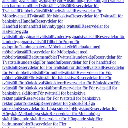
anslutning
Anslutningsböjar
Skydd
Anslutningar
Packningar
Tvättställ
och badrumsmöbler
Tvättställ
Tvättställ
Reservdelar för
Tvättställ
Dubbeltvättställ
Möbeltvättställ
Reservdelar för
Möbeltvättställ
Tvättställ för bänkskiva
Reservdelar för Tvättställ för
bänkskiva
Handfat
Reservdelar för
Handfat
Hörnhandfat
Halvinbyggda tvättställ
Reservdelar för
Halvinbyggda
tvättställ
Inbyggnadstvättställ
Underbyggnadstvättställ
Reservdelar för
Underbyggnadstvättställ
Tillbehör
Propp för
avlopp
Infästningsmaterial
Möbelpaket
Möbelpaket med
möbeltvättställ
Reservdelar för Möbelpaket med
möbeltvättställ
Badrumsmöbler
Tvättställsunderskåp
Reservdelar för
Tvättställsunderskåp
För handfat
Reservdelar för För handfat
För
tvättställ
Reservdelar för För tvättställ
För dubbeltvättställ
Reservdelar
för För dubbeltvättställ
För möbeltvättställ
Reservdelar för För
möbeltvättställ
För tvättställ för bänkskiva
Reservdelar för För
tvättställ för bänkskiva
Bänkskivor
Reservdelar för Bänkskivor
För
tvättställ för bänkskiva skålform
Reservdelar för För tvättställ för
bänkskiva skålform
För tvättställ för bänkskiva
rektangulärt
Reservdelar för För tvättställ för bänkskiva
rektangulärt
Sidoskåp
Reservdelar för Sidoskåp
Låga
sidoskåp
Reservdelar för Låga sidoskåp
Högskåp
Reservdelar för
Högskåp
Mellanhöga skåp
Reservdelar för Mellanhöga
skåp
Hängande skåp
Reservdelar för Hängande skåp
Fler
badrumsmöbler
Reservdelar för Fler