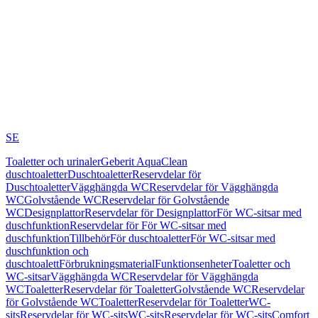
SE
Toaletter och urinaler
Geberit AquaClean
duschtoaletter
Duschtoaletter
Reservdelar för
Duschtoaletter
Vägghängda WC
Reservdelar för Vägghängda
WC
Golvstående WC
Reservdelar för Golvstående
WC
Designplattor
Reservdelar för Designplattor
För WC-sitsar med
duschfunktion
Reservdelar för För WC-sitsar med
duschfunktion
Tillbehör
För duschtoaletter
För WC-sitsar med
duschfunktion och
duschtoalett
Förbrukningsmaterial
Funktionsenheter
Toaletter och
WC-sitsar
Vägghängda WC
Reservdelar för Vägghängda
WC
Toaletter
Reservdelar för Toaletter
Golvstående WC
Reservdelar
för Golvstående WC
Toaletter
Reservdelar för Toaletter
WC-
sits
Reservdelar för WC-sits
WC-sits
Reservdelar för WC-sits
Comfort