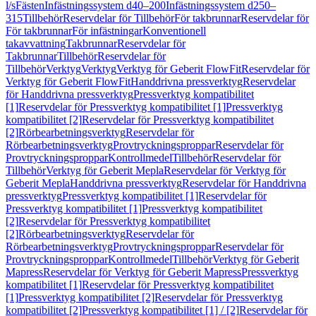
l/s
Fästen
Infästningssystem d40–200
Infästningssystem d250–
315
Tillbehör
Reservdelar för Tillbehör
För takbrunnar
Reservdelar för
För takbrunnar
För infästningar
Konventionell
takavvattning
Takbrunnar
Reservdelar för
Takbrunnar
Tillbehör
Reservdelar för
Tillbehör
Verktyg
Verktyg
Verktyg för Geberit FlowFit
Reservdelar för
Verktyg för Geberit FlowFit
Handdrivna pressverktyg
Reservdelar
för Handdrivna pressverktyg
Pressverktyg kompatibilitet
[1]
Reservdelar för Pressverktyg kompatibilitet [1]
Pressverktyg
kompatibilitet [2]
Reservdelar för Pressverktyg kompatibilitet
[2]
Rörbearbetningsverktyg
Reservdelar för
Rörbearbetningsverktyg
Provtryckningsproppar
Reservdelar för
Provtryckningsproppar
Kontrollmedel
Tillbehör
Reservdelar för
Tillbehör
Verktyg för Geberit Mepla
Reservdelar för Verktyg för
Geberit Mepla
Handdrivna pressverktyg
Reservdelar för Handdrivna
pressverktyg
Pressverktyg kompatibilitet [1]
Reservdelar för
Pressverktyg kompatibilitet [1]
Pressverktyg kompatibilitet
[2]
Reservdelar för Pressverktyg kompatibilitet
[2]
Rörbearbetningsverktyg
Reservdelar för
Rörbearbetningsverktyg
Provtryckningsproppar
Reservdelar för
Provtryckningsproppar
Kontrollmedel
Tillbehör
Verktyg för Geberit
Mapress
Reservdelar för Verktyg för Geberit Mapress
Pressverktyg
kompatibilitet [1]
Reservdelar för Pressverktyg kompatibilitet
[1]
Pressverktyg kompatibilitet [2]
Reservdelar för Pressverktyg
kompatibilitet [2]
Pressverktyg kompatibilitet [1] / [2]
Reservdelar för