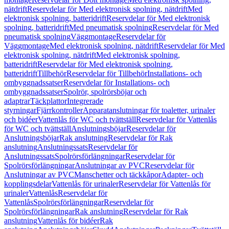
nätdrift
Reservdelar för Med elektronisk spolning, nätdrift
Med
elektronisk spolning, batteridrift
Reservdelar för Med elektronisk
spolning, batteridrift
Med pneumatisk spolning
Reservdelar för Med
pneumatisk spolning
Väggmontage
Reservdelar för
Väggmontage
Med elektronisk spolning, nätdrift
Reservdelar för Med
elektronisk spolning, nätdrift
Med elektronisk spolning,
batteridrift
Reservdelar för Med elektronisk spolning,
batteridrift
Tillbehör
Reservdelar för Tillbehör
Installations- och
ombyggnadssatser
Reservdelar för Installations- och
ombyggnadssatser
Spolrör, spolrörsböjar och
adaptrar
Täckplattor
Integrerade
styrningar
Fjärrkontroller
Apparatanslutningar för toaletter, urinaler
och bidéer
Vattenlås för WC och tvättställ
Reservdelar för Vattenlås
för WC och tvättställ
Anslutningsböjar
Reservdelar för
Anslutningsböjar
Rak anslutning
Reservdelar för Rak
anslutning
Anslutningssats
Reservdelar för
Anslutningssats
Spolrörsförlängningar
Reservdelar för
Spolrörsförlängningar
Anslutningar av PVC
Reservdelar för
Anslutningar av PVC
Manschetter och täckkåpor
Adapter- och
kopplingsdelar
Vattenlås för urinaler
Reservdelar för Vattenlås för
urinaler
Vattenlås
Reservdelar för
Vattenlås
Spolrörsförlängningar
Reservdelar för
Spolrörsförlängningar
Rak anslutning
Reservdelar för Rak
anslutning
Vattenlås för bidéer
Rak