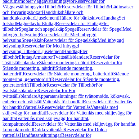
badrumsmöbler
Väggavställningsytor
Reservdelar för
Väggavställningsytor
Tillbehör
Reservdelar för Tillbehör
Lådinsatser
och förvaringsboxar
Handdukshållare och
handdukskrokar
Ljuselement
Hållare för bänkskivor
Handtag
Set
fotstöd
Magnettavlor
Eluttag
Reservdelar för Eluttag
Fler
tillbehör
Speglar och spegelskåp
Spegel
Reservdelar för Spegel
Med
inbyggd belysning
Reservdelar för Med inbyggd
belysning
Spegelskåp
Reservdelar för Spegelskåp
Med inbyggd
belysning
Reservdelar för Med inbyggd
belysning
Tillbehör
Ljuselement
Handtag
Fler
tillbehör
Eluttag
Armaturer
Tvättställsblandare
Reservdelar för
Tvättställsblandare
Stående montering, nätdrift
Reservdelar för
Stående montering, nätdrift
Stående montering,
batteridrift
Reservdelar för Stående montering, batteridrift
Stående
montering, generatordrift
Reservdelar för Stående montering,
generatordrift
Tillbehör
Reservdelar för Tillbehör
För
tvättställsblandare
Reservdelar för För
tvättställsblandare
Apparatanslutningar för tvättområde, köksvask,
enheter och tvättställ
Vattenlås för handfat
Reservdelar för Vattenlås
för handfat
Vattenlås
Reservdelar för Vattenlås
Vattenlås med
skiljevägg för handfat
Reservdelar för Vattenlås med skiljevägg för
handfat
Vattenlås med skiljevägg för handfat,
kompaktmodell
Reservdelar för Vattenlås med skiljevägg för handfat,
kompaktmodell
Dolda vattenlås
Reservdelar för Dolda
vattenlås
Handfatsanslutningar
Reservdelar för