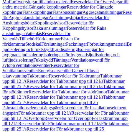
Muffar
Övergångar till andra material
Reservdelar för Övergångar till
andra material
Gängade kopplingar
Reservdelar för Gängade
kopplingar
Flänskopplingar
Flänsbussningar
Aggregatanslutningar
Rese
för Aggregatanslutningar
Anslutningsböjar
Reservdelar för
Anslutningsböjar
Kopplingshylsor
Reservdelar för
Kopplingshylsor
Raka anslutningar
Reservdelar för Raka
anslutningar
Vattenlås
Reservdelar för
Vattenlås
Tillbehör
Rörklammrar
Fästen för
rörklammrar
Stödskal
Förslutningar
Packningar
Förbrukningsmaterial
Br
ljudisolering och fuktskydd
Ljudisolering
Isoleringar för
byggnadsljudisolering
Isoleringar för byggnadsljudisolering och
luftljudsisolering
Fuktskydd
Tätningar
Ventilationsventil för
avlopp
Ventilationsventiler
Reservdelar för
Ventilationsventiler
Energisparventiler
Geberit Pluvia
takavvattning
Takbrunnar
Reservdelar för Takbrunnar
Takbrunnar
upp till 12 l/s
Reservdelar för Takbrunnar upp till 12 l/s
Takbrunnar
upp till 25 l/s
Reservdelar för Takbrunnar upp till 25 l/s
Takbrunnar
för stödrännor
Reservdelar för Takbrunnar för stödrännor
Takbrunnar
upp till 12 l/s
Reservdelar för Takbrunnar upp till 12 l/s
Takbrunnar
upp till 25 l/s
Reservdelar för Takbrunnar upp till 25
l/s
Installationselement ångspärr
Reservdelar för Installationselement
ångspärr
För takbrunnar upp till 12 l/s
Reservdelar för För takbrunnar
upp till 12 l/s
Överlopp
Reservdelar för Överlopp
För takbrunnar upp
till 12 l/s
Reservdelar för För takbrunnar upp till 12 l/s
För takbrunnar
upp till 25 l/s
Reservdelar för För takbrunnar upp till 25