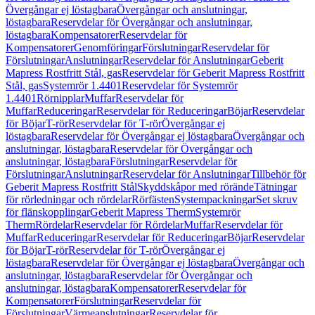
Övergångar ej löstagbara
Övergångar och anslutningar,
löstagbara
Reservdelar för Övergångar och anslutningar,
löstagbara
Kompensatorer
Reservdelar för
Kompensatorer
Genomföringar
Förslutningar
Reservdelar för
Förslutningar
Anslutningar
Reservdelar för Anslutningar
Geberit
Mapress Rostfritt Stål, gas
Reservdelar för Geberit Mapress Rostfritt
Stål, gas
Systemrör 1.4401
Reservdelar för Systemrör
1.4401
Rörnipplar
Muffar
Reservdelar för
Muffar
Reduceringar
Reservdelar för Reduceringar
Böjar
Reservdelar
för Böjar
T-rör
Reservdelar för T-rör
Övergångar ej
löstagbara
Reservdelar för Övergångar ej löstagbara
Övergångar och
anslutningar, löstagbara
Reservdelar för Övergångar och
anslutningar, löstagbara
Förslutningar
Reservdelar för
Förslutningar
Anslutningar
Reservdelar för Anslutningar
Tillbehör för
Geberit Mapress Rostfritt Stål
Skyddskåpor med rörände
Tätningar
för rörledningar och rördelar
Rörfästen
Systempackningar
Set skruv
för flänskopplingar
Geberit Mapress Therm
Systemrör
Therm
Rördelar
Reservdelar för Rördelar
Muffar
Reservdelar för
Muffar
Reduceringar
Reservdelar för Reduceringar
Böjar
Reservdelar
för Böjar
T-rör
Reservdelar för T-rör
Övergångar ej
löstagbara
Reservdelar för Övergångar ej löstagbara
Övergångar och
anslutningar, löstagbara
Reservdelar för Övergångar och
anslutningar, löstagbara
Kompensatorer
Reservdelar för
Kompensatorer
Förslutningar
Reservdelar för
Förslutningar
Värmeanslutningar
Reservdelar för