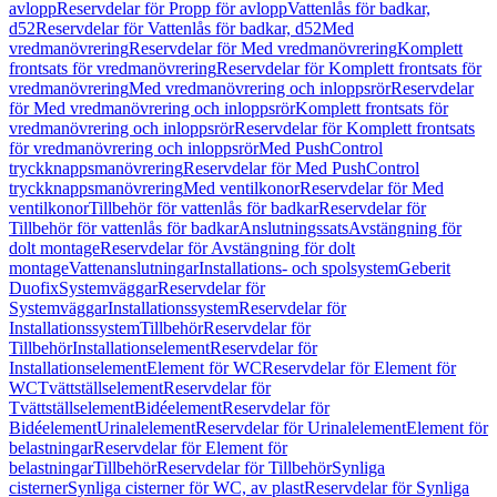
avlopp
Reservdelar för Propp för avlopp
Vattenlås för badkar,
d52
Reservdelar för Vattenlås för badkar, d52
Med
vredmanövrering
Reservdelar för Med vredmanövrering
Komplett
frontsats för vredmanövrering
Reservdelar för Komplett frontsats för
vredmanövrering
Med vredmanövrering och inloppsrör
Reservdelar
för Med vredmanövrering och inloppsrör
Komplett frontsats för
vredmanövrering och inloppsrör
Reservdelar för Komplett frontsats
för vredmanövrering och inloppsrör
Med PushControl
tryckknappsmanövrering
Reservdelar för Med PushControl
tryckknappsmanövrering
Med ventilkonor
Reservdelar för Med
ventilkonor
Tillbehör för vattenlås för badkar
Reservdelar för
Tillbehör för vattenlås för badkar
Anslutningssats
Avstängning för
dolt montage
Reservdelar för Avstängning för dolt
montage
Vattenanslutningar
Installations- och spolsystem
Geberit
Duofix
Systemväggar
Reservdelar för
Systemväggar
Installationssystem
Reservdelar för
Installationssystem
Tillbehör
Reservdelar för
Tillbehör
Installationselement
Reservdelar för
Installationselement
Element för WC
Reservdelar för Element för
WC
Tvättställselement
Reservdelar för
Tvättställselement
Bidéelement
Reservdelar för
Bidéelement
Urinalelement
Reservdelar för Urinalelement
Element för
belastningar
Reservdelar för Element för
belastningar
Tillbehör
Reservdelar för Tillbehör
Synliga
cisterner
Synliga cisterner för WC, av plast
Reservdelar för Synliga