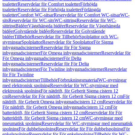
toaletter
Reservdelar för Comfort toaletter
Förhöjda
toaletter
Reservdelar för Förhöjda toaletter
Förlängda
toaletter
Comfort WC-sitsar
Reservdelar för Comfort WC-sitsar
WC-
sits
Reservdelar för WC-sits
WC-sittring
Reservdelar för WC-
sittring
Bidéer
Vägghängda bidéer
Reservdelar för Vägghängda
bidéer
Golvstående bidéer
Reservdelar för Golvstående
bidéer
Tillbehör
Reservdelar för Tillbehör
Spolplattor och WC-
styrningar
Spolplattor
Reservdelar för Spolplattor
För Sigma
inbyggnadscisterner
Reservdelar för För Sigma
inbyggnadscisterner
För Omega inbyggnadscisterner
Reservdelar för
För Omega inbyggnadscisterner
För Delta
inbyggnadscisterner
Reservdelar för För Delta
inbyggnadscisterner
För Twinline inbyggnadscisterner
Reservdelar
för För Twinline
inbyggnadscisterner
Tillbehör
Förbrukningsmaterial
WC-styrningar
med elektronisk spolning
Reservdelar för WC-styrningar med
elektronisk spolning
För nätdrift, för Geberit Sigma cistern 12
cm
Reservdelar för För nätdrift, för Geberit Sigma cistern 12 cm
För
nätdrift, för Geberit Omega inbyggnadscistern 12 cm
Reservdelar för
För nätdrift, för Geberit Omega inbyggnadscistern 12 cm
För
batteridrift, för Geberit Sigma cistern 12 cm
Reservdelar för För
batteridrift, för Geberit Sigma cistern 12 cm
WC-styrningar med
pneumatisk spolning
Reservdelar för WC-styrningar med pneumatisk
spolning
För dubbelspolning
Reservdelar för För dubbelspolning
För
enkelspolning
Reservdelar för För enkelspolning
Tillbehör för WC-