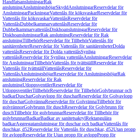
Handfatsanslutningar
Rak
anslutning
Anslutningsböjar
Skydd
Anslutningar
Reservdelar för
Anslutningar
Packningar
Vattenlås för köksvaskar
Reservdelar för
Vattenlås för köksvaskar
Vattenlås
Reservdelar för
Vattenlås
Dubbelkammarvattenlås
Reservdelar för
Dubbelkammarvattenlås
Diskhoanslutningar
Reservdelar för
Diskhoanslutningar
Rak anslutning
Reservdelar för Rak
anslutning
Tillbehör
Reservdelar för Tillbehör
Vattenlås för
sanitärenheter
Reservdelar för Vattenlås för sanitärenheter
Dolda
vattenlås
Reservdelar för Dolda vattenlås
Synliga
vattenlås
Reservdelar för Synliga vattenlås
Anslutningar
Reservdelar
för Anslutningar
Tillbehör
Vattenlås för tvättställ
Reservdelar för
Vattenlås för tvättställ
Vattenlås
Reservdelar för
Vattenlås
Anslutningsböjar
Reservdelar för Anslutningsböjar
Rak
anslutning
Reservdelar för Rak
anslutning
Utloppsventiler
Reservdelar för
Utloppsventiler
Tillbehör
Reservdelar för Tillbehör
Golvbrunnar och
badkar
Duschar
Golvavlopp för duschar
Reservdelar för Golvavlopp
för duschar
Golvränna
Reservdelar för Golvränna
Tillbehör för
golvrännor
Golvbrunn för dusch
Reservdelar för Golvbrunn för
dusch
Tillbehör för golvbrunnar
Reservdelar för Tillbehör för
golvbrunnar
Badkar
Badkar av sanitetsakryl
Rektangulära
badkar
Aggregatanslutningar för duschar och badkar
Vattenlås för
duschkar, d52
Reservdelar för Vattenlås för duschkar, d52
Utan propp
för avlopp
Reservdelar för Utan propp för avlopp
Propp för