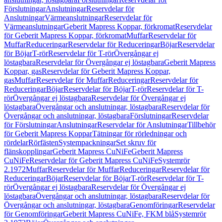
Förslutningar
Anslutningar
Reservdelar för
Anslutningar
Värmeanslutningar
Reservdelar för
Värmeanslutningar
Geberit Mapress Koppar, förkromat
Reservdelar
för Geberit Mapress Koppar, förkromat
Muffar
Reservdelar för
Muffar
Reduceringar
Reservdelar för Reduceringar
Böjar
Reservdelar
för Böjar
T-rör
Reservdelar för T-rör
Övergångar ej
löstagbara
Reservdelar för Övergångar ej löstagbara
Geberit Mapress
Koppar, gas
Reservdelar för Geberit Mapress Koppar,
gas
Muffar
Reservdelar för Muffar
Reduceringar
Reservdelar för
Reduceringar
Böjar
Reservdelar för Böjar
T-rör
Reservdelar för T-
rör
Övergångar ej löstagbara
Reservdelar för Övergångar ej
löstagbara
Övergångar och anslutningar, löstagbara
Reservdelar för
Övergångar och anslutningar, löstagbara
Förslutningar
Reservdelar
för Förslutningar
Anslutningar
Reservdelar för Anslutningar
Tillbehör
för Geberit Mapress Koppar
Tätningar för rörledningar och
rördelar
Rörfästen
Systempackningar
Set skruv för
flänskopplingar
Geberit Mapress CuNiFe
Geberit Mapress
CuNiFe
Reservdelar för Geberit Mapress CuNiFe
Systemrör
2.1972
Muffar
Reservdelar för Muffar
Reduceringar
Reservdelar för
Reduceringar
Böjar
Reservdelar för Böjar
T-rör
Reservdelar för T-
rör
Övergångar ej löstagbara
Reservdelar för Övergångar ej
löstagbara
Övergångar och anslutningar, löstagbara
Reservdelar för
Övergångar och anslutningar, löstagbara
Genomföringar
Reservdelar
för Genomföringar
Geberit Mapress CuNiFe, FKM blå
Systemrör