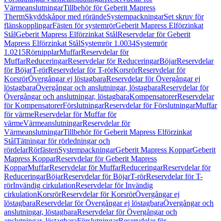
Värmeanslutningar
Tillbehör för Geberit Mapress
Therm
Skyddskåpor med rörände
Systempackningar
Set skruv för
flänskopplingar
Fästen för systemrör
Geberit Mapress Elförzinkat
Stål
Geberit Mapress Elförzinkat Stål
Reservdelar för Geberit
Mapress Elförzinkat Stål
Systemrör 1.0034
Systemrör
1.0215
Rörnipplar
Muffar
Reservdelar för
Muffar
Reduceringar
Reservdelar för Reduceringar
Böjar
Reservdelar
för Böjar
T-rör
Reservdelar för T-rör
Korsrör
Reservdelar för
Korsrör
Övergångar ej löstagbara
Reservdelar för Övergångar ej
löstagbara
Övergångar och anslutningar, löstagbara
Reservdelar för
Övergångar och anslutningar, löstagbara
Kompensatorer
Reservdelar
för Kompensatorer
Förslutningar
Reservdelar för Förslutningar
Muffar
för värme
Reservdelar för Muffar för
värme
Värmeanslutningar
Reservdelar för
Värmeanslutningar
Tillbehör för Geberit Mapress Elförzinkat
Stål
Tätningar för rörledningar och
rördelar
Rörfästen
Systempackningar
Geberit Mapress Koppar
Geberit
Mapress Koppar
Reservdelar för Geberit Mapress
Koppar
Muffar
Reservdelar för Muffar
Reduceringar
Reservdelar för
Reduceringar
Böjar
Reservdelar för Böjar
T-rör
Reservdelar för T-
rör
Invändig cirkulation
Reservdelar för Invändig
cirkulation
Korsrör
Reservdelar för Korsrör
Övergångar ej
löstagbara
Reservdelar för Övergångar ej löstagbara
Övergångar och
anslutningar, löstagbara
Reservdelar för Övergångar och
anslutningar, löstagbara
Förslutningar
Reservdelar för