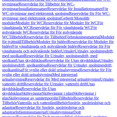
styrningar
Reservdelar för Tillbehör för WC-
styrningar
Installationssatser
Reservdelar för Installationssatser
För
WC-styrningar med elektronisk spolning
Reservdelar för För WC-
styrningar med elektronisk spolning
Geberit Monolith
moduler
Moduler för WC
Reservdelar för Moduler för WC
För
vägghängda WC
Reservdelar för För vägghängda WC
För
golvstående WC
Reservdelar för För golvstående
WC
Tillbehör
Reservdelar för Tillbehör
Förbrukningsmaterial
Moduler
för tvättställ
Tillbehör
Moduler för bidéer
Reservdelar för Moduler för
bidéer
För vägghängda och golvstående bidéer
Reservdelar för För
vägghängda och golvstående bidéer
Urinaler
Urinaler, spolningsdrift,
med spolkant
Reservdelar för Urinaler, spolningsdrift, med
spolkant
Utan skyddskåpa
Reservdelar för Utan skyddskåpa
Urinaler,
spolningsdrift, spolkantlösa
Reservdelar för Urinaler, spolningsdrift,
spolkantlösa
För synlig eller dold urinalstyrning
Reservdelar för För
synlig eller dold urinalstyrning
Med integrerad
urinalstyrning
Reservdelar för Med integrerad urinalstyrning
Urinaler,
vattenfri drift
Reservdelar för Urinaler, vattenfri drift
Utan
skyddskåpa
Reservdelar för Utan
skyddskåpa
Skiljeväggar
Skiljeväggar i plast
Skiljeväggar i
glas
Skiljeväggar av sanitetsporslin
Tillbehör
Reservdelar för
Tillbehör
Vattenlås och vattenlåstillbehör
Spolrör, spolrörsböjar och
adaptrar
Reservdelar för Spolrör, spolrörsböjar och
adaptrar
Infästningsmaterial
Urinalstyrningar
Dolt
montage
Reservdelar för Dolt montage
Med elektronisk spolning,