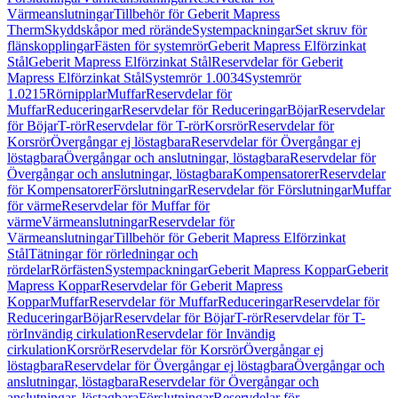
Värmeanslutningar
Tillbehör för Geberit Mapress
Therm
Skyddskåpor med rörände
Systempackningar
Set skruv för
flänskopplingar
Fästen för systemrör
Geberit Mapress Elförzinkat
Stål
Geberit Mapress Elförzinkat Stål
Reservdelar för Geberit
Mapress Elförzinkat Stål
Systemrör 1.0034
Systemrör
1.0215
Rörnipplar
Muffar
Reservdelar för
Muffar
Reduceringar
Reservdelar för Reduceringar
Böjar
Reservdelar
för Böjar
T-rör
Reservdelar för T-rör
Korsrör
Reservdelar för
Korsrör
Övergångar ej löstagbara
Reservdelar för Övergångar ej
löstagbara
Övergångar och anslutningar, löstagbara
Reservdelar för
Övergångar och anslutningar, löstagbara
Kompensatorer
Reservdelar
för Kompensatorer
Förslutningar
Reservdelar för Förslutningar
Muffar
för värme
Reservdelar för Muffar för
värme
Värmeanslutningar
Reservdelar för
Värmeanslutningar
Tillbehör för Geberit Mapress Elförzinkat
Stål
Tätningar för rörledningar och
rördelar
Rörfästen
Systempackningar
Geberit Mapress Koppar
Geberit
Mapress Koppar
Reservdelar för Geberit Mapress
Koppar
Muffar
Reservdelar för Muffar
Reduceringar
Reservdelar för
Reduceringar
Böjar
Reservdelar för Böjar
T-rör
Reservdelar för T-
rör
Invändig cirkulation
Reservdelar för Invändig
cirkulation
Korsrör
Reservdelar för Korsrör
Övergångar ej
löstagbara
Reservdelar för Övergångar ej löstagbara
Övergångar och
anslutningar, löstagbara
Reservdelar för Övergångar och
anslutningar, löstagbara
Förslutningar
Reservdelar för