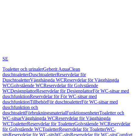
SE
Toaletter och urinaler
Geberit AquaClean
duschtoaletter
Duschtoaletter
Reservdelar för
Duschtoaletter
Vägghängda WC
Reservdelar för Vägghängda
WC
Golvstående WC
Reservdelar för Golvstående
WC
Designplattor
Reservdelar för Designplattor
För WC-sitsar med
duschfunktion
Reservdelar för För WC-sitsar med
duschfunktion
Tillbehör
För duschtoaletter
För WC-sitsar med
duschfunktion och
duschtoalett
Förbrukningsmaterial
Funktionsenheter
Toaletter och
WC-sitsar
Vägghängda WC
Reservdelar för Vägghängda
WC
Toaletter
Reservdelar för Toaletter
Golvstående WC
Reservdelar
för Golvstående WC
Toaletter
Reservdelar för Toaletter
WC-
sits
Reservdelar för WC-sits
WC-sits
Reservdelar för WC-sits
Comfort