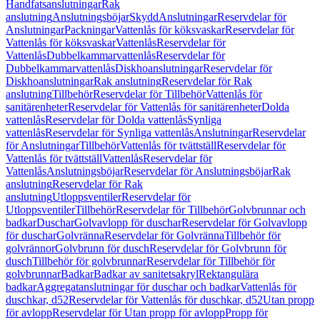
Handfatsanslutningar
Rak
anslutning
Anslutningsböjar
Skydd
Anslutningar
Reservdelar för
Anslutningar
Packningar
Vattenlås för köksvaskar
Reservdelar för
Vattenlås för köksvaskar
Vattenlås
Reservdelar för
Vattenlås
Dubbelkammarvattenlås
Reservdelar för
Dubbelkammarvattenlås
Diskhoanslutningar
Reservdelar för
Diskhoanslutningar
Rak anslutning
Reservdelar för Rak
anslutning
Tillbehör
Reservdelar för Tillbehör
Vattenlås för
sanitärenheter
Reservdelar för Vattenlås för sanitärenheter
Dolda
vattenlås
Reservdelar för Dolda vattenlås
Synliga
vattenlås
Reservdelar för Synliga vattenlås
Anslutningar
Reservdelar
för Anslutningar
Tillbehör
Vattenlås för tvättställ
Reservdelar för
Vattenlås för tvättställ
Vattenlås
Reservdelar för
Vattenlås
Anslutningsböjar
Reservdelar för Anslutningsböjar
Rak
anslutning
Reservdelar för Rak
anslutning
Utloppsventiler
Reservdelar för
Utloppsventiler
Tillbehör
Reservdelar för Tillbehör
Golvbrunnar och
badkar
Duschar
Golvavlopp för duschar
Reservdelar för Golvavlopp
för duschar
Golvränna
Reservdelar för Golvränna
Tillbehör för
golvrännor
Golvbrunn för dusch
Reservdelar för Golvbrunn för
dusch
Tillbehör för golvbrunnar
Reservdelar för Tillbehör för
golvbrunnar
Badkar
Badkar av sanitetsakryl
Rektangulära
badkar
Aggregatanslutningar för duschar och badkar
Vattenlås för
duschkar, d52
Reservdelar för Vattenlås för duschkar, d52
Utan propp
för avlopp
Reservdelar för Utan propp för avlopp
Propp för