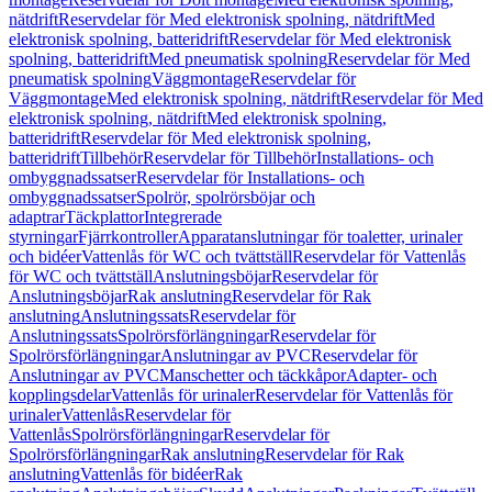
nätdrift
Reservdelar för Med elektronisk spolning, nätdrift
Med
elektronisk spolning, batteridrift
Reservdelar för Med elektronisk
spolning, batteridrift
Med pneumatisk spolning
Reservdelar för Med
pneumatisk spolning
Väggmontage
Reservdelar för
Väggmontage
Med elektronisk spolning, nätdrift
Reservdelar för Med
elektronisk spolning, nätdrift
Med elektronisk spolning,
batteridrift
Reservdelar för Med elektronisk spolning,
batteridrift
Tillbehör
Reservdelar för Tillbehör
Installations- och
ombyggnadssatser
Reservdelar för Installations- och
ombyggnadssatser
Spolrör, spolrörsböjar och
adaptrar
Täckplattor
Integrerade
styrningar
Fjärrkontroller
Apparatanslutningar för toaletter, urinaler
och bidéer
Vattenlås för WC och tvättställ
Reservdelar för Vattenlås
för WC och tvättställ
Anslutningsböjar
Reservdelar för
Anslutningsböjar
Rak anslutning
Reservdelar för Rak
anslutning
Anslutningssats
Reservdelar för
Anslutningssats
Spolrörsförlängningar
Reservdelar för
Spolrörsförlängningar
Anslutningar av PVC
Reservdelar för
Anslutningar av PVC
Manschetter och täckkåpor
Adapter- och
kopplingsdelar
Vattenlås för urinaler
Reservdelar för Vattenlås för
urinaler
Vattenlås
Reservdelar för
Vattenlås
Spolrörsförlängningar
Reservdelar för
Spolrörsförlängningar
Rak anslutning
Reservdelar för Rak
anslutning
Vattenlås för bidéer
Rak