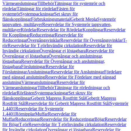
Värmeanslutningar
Tillbehör
Tätningar för systemrör och
rördelar
Tätningar för rördelar
Fästen för
systemrör
Systempackningar
Set skruv för
flänskopplingar
Förbrukningsmaterial
Geberit Mepla
Systemrör
tappvatten, multilayer
Reservdelar för Systemrör tappvatten,
multilayer
Rördelar
Reservdelar för Rördelar
Kopplingar
Reservdelar
för Kopplingar
Reduceringar
Reservdelar för
Reduceringar
Övergångsvinklar
Reservdelar för Övergångsvinklar
T-
rör
Reservdelar för T-rör
Invändig cirkulation
Reservdelar för
Invändig cirkulation
Övergångar ej löstagbara
Reservdelar för
Övergångar ej löstagbara
Övergångar och anslutningar,
löstagbara
Reservdelar för Övergångar och anslutningar,
löstagbara
Förslutningar
Reservdelar för
Förslutningar
Anslutningar
Reservdelar för Anslutningar
Fördelare
med gängad anslutning
Reservdelar för Fördelare med gängad
anslutning
Värmeanslutningar
Reservdelar för
Värmeanslutningar
Tillbehör
Tätningar för rörledningar och
rördelar
Rörfästen
Systempackningar
Set skruv för
flänskopplingar
Geberit Mapress Rostfritt Stål
Geberit Mapress
Rostfritt Stål
Reservdelar för Geberit Mapress Rostfritt Stål
Systemrör
1.4401
Reservdelar för Systemrör
1.4401
Rörnipplar
Muffar
Reservdelar för
Muffar
Reduceringar
Reservdelar för Reduceringar
Böjar
Reservdelar
för Böjar
T-rör
Reservdelar för T-rör
Invändig cirkulation
Reservdelar
för Invändig cirkulation
Övergångar ej löstagbara
Reservdelar för