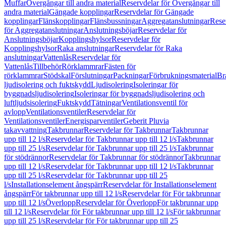
Muffar
Övergångar till andra material
Reservdelar för Övergångar till
andra material
Gängade kopplingar
Reservdelar för Gängade
kopplingar
Flänskopplingar
Flänsbussningar
Aggregatanslutningar
Rese
för Aggregatanslutningar
Anslutningsböjar
Reservdelar för
Anslutningsböjar
Kopplingshylsor
Reservdelar för
Kopplingshylsor
Raka anslutningar
Reservdelar för Raka
anslutningar
Vattenlås
Reservdelar för
Vattenlås
Tillbehör
Rörklammrar
Fästen för
rörklammrar
Stödskal
Förslutningar
Packningar
Förbrukningsmaterial
Br
ljudisolering och fuktskydd
Ljudisolering
Isoleringar för
byggnadsljudisolering
Isoleringar för byggnadsljudisolering och
luftljudsisolering
Fuktskydd
Tätningar
Ventilationsventil för
avlopp
Ventilationsventiler
Reservdelar för
Ventilationsventiler
Energisparventiler
Geberit Pluvia
takavvattning
Takbrunnar
Reservdelar för Takbrunnar
Takbrunnar
upp till 12 l/s
Reservdelar för Takbrunnar upp till 12 l/s
Takbrunnar
upp till 25 l/s
Reservdelar för Takbrunnar upp till 25 l/s
Takbrunnar
för stödrännor
Reservdelar för Takbrunnar för stödrännor
Takbrunnar
upp till 12 l/s
Reservdelar för Takbrunnar upp till 12 l/s
Takbrunnar
upp till 25 l/s
Reservdelar för Takbrunnar upp till 25
l/s
Installationselement ångspärr
Reservdelar för Installationselement
ångspärr
För takbrunnar upp till 12 l/s
Reservdelar för För takbrunnar
upp till 12 l/s
Överlopp
Reservdelar för Överlopp
För takbrunnar upp
till 12 l/s
Reservdelar för För takbrunnar upp till 12 l/s
För takbrunnar
upp till 25 l/s
Reservdelar för För takbrunnar upp till 25