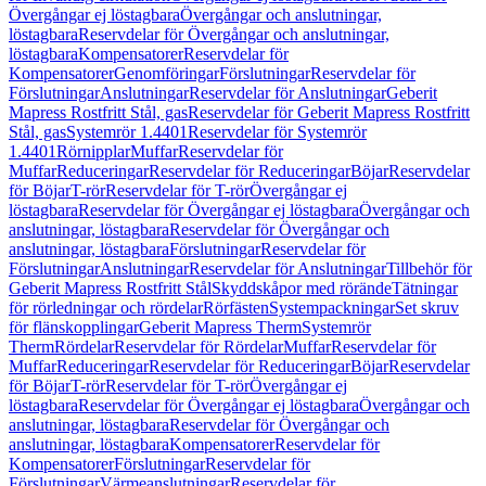
Övergångar ej löstagbara
Övergångar och anslutningar,
löstagbara
Reservdelar för Övergångar och anslutningar,
löstagbara
Kompensatorer
Reservdelar för
Kompensatorer
Genomföringar
Förslutningar
Reservdelar för
Förslutningar
Anslutningar
Reservdelar för Anslutningar
Geberit
Mapress Rostfritt Stål, gas
Reservdelar för Geberit Mapress Rostfritt
Stål, gas
Systemrör 1.4401
Reservdelar för Systemrör
1.4401
Rörnipplar
Muffar
Reservdelar för
Muffar
Reduceringar
Reservdelar för Reduceringar
Böjar
Reservdelar
för Böjar
T-rör
Reservdelar för T-rör
Övergångar ej
löstagbara
Reservdelar för Övergångar ej löstagbara
Övergångar och
anslutningar, löstagbara
Reservdelar för Övergångar och
anslutningar, löstagbara
Förslutningar
Reservdelar för
Förslutningar
Anslutningar
Reservdelar för Anslutningar
Tillbehör för
Geberit Mapress Rostfritt Stål
Skyddskåpor med rörände
Tätningar
för rörledningar och rördelar
Rörfästen
Systempackningar
Set skruv
för flänskopplingar
Geberit Mapress Therm
Systemrör
Therm
Rördelar
Reservdelar för Rördelar
Muffar
Reservdelar för
Muffar
Reduceringar
Reservdelar för Reduceringar
Böjar
Reservdelar
för Böjar
T-rör
Reservdelar för T-rör
Övergångar ej
löstagbara
Reservdelar för Övergångar ej löstagbara
Övergångar och
anslutningar, löstagbara
Reservdelar för Övergångar och
anslutningar, löstagbara
Kompensatorer
Reservdelar för
Kompensatorer
Förslutningar
Reservdelar för
Förslutningar
Värmeanslutningar
Reservdelar för