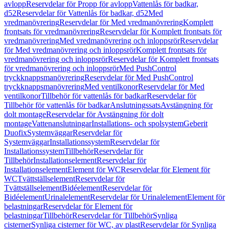
avlopp
Reservdelar för Propp för avlopp
Vattenlås för badkar,
d52
Reservdelar för Vattenlås för badkar, d52
Med
vredmanövrering
Reservdelar för Med vredmanövrering
Komplett
frontsats för vredmanövrering
Reservdelar för Komplett frontsats för
vredmanövrering
Med vredmanövrering och inloppsrör
Reservdelar
för Med vredmanövrering och inloppsrör
Komplett frontsats för
vredmanövrering och inloppsrör
Reservdelar för Komplett frontsats
för vredmanövrering och inloppsrör
Med PushControl
tryckknappsmanövrering
Reservdelar för Med PushControl
tryckknappsmanövrering
Med ventilkonor
Reservdelar för Med
ventilkonor
Tillbehör för vattenlås för badkar
Reservdelar för
Tillbehör för vattenlås för badkar
Anslutningssats
Avstängning för
dolt montage
Reservdelar för Avstängning för dolt
montage
Vattenanslutningar
Installations- och spolsystem
Geberit
Duofix
Systemväggar
Reservdelar för
Systemväggar
Installationssystem
Reservdelar för
Installationssystem
Tillbehör
Reservdelar för
Tillbehör
Installationselement
Reservdelar för
Installationselement
Element för WC
Reservdelar för Element för
WC
Tvättställselement
Reservdelar för
Tvättställselement
Bidéelement
Reservdelar för
Bidéelement
Urinalelement
Reservdelar för Urinalelement
Element för
belastningar
Reservdelar för Element för
belastningar
Tillbehör
Reservdelar för Tillbehör
Synliga
cisterner
Synliga cisterner för WC, av plast
Reservdelar för Synliga