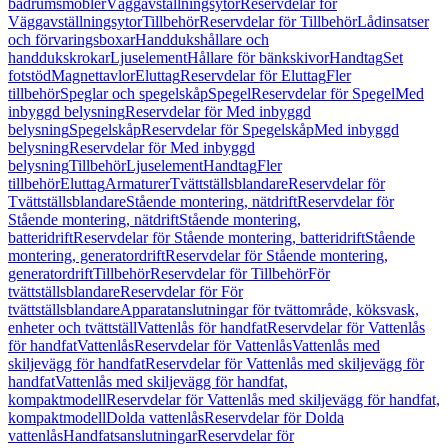
badrumsmöbler
Väggavställningsytor
Reservdelar för
Väggavställningsytor
Tillbehör
Reservdelar för Tillbehör
Lådinsatser
och förvaringsboxar
Handdukshållare och
handdukskrokar
Ljuselement
Hållare för bänkskivor
Handtag
Set
fotstöd
Magnettavlor
Eluttag
Reservdelar för Eluttag
Fler
tillbehör
Speglar och spegelskåp
Spegel
Reservdelar för Spegel
Med
inbyggd belysning
Reservdelar för Med inbyggd
belysning
Spegelskåp
Reservdelar för Spegelskåp
Med inbyggd
belysning
Reservdelar för Med inbyggd
belysning
Tillbehör
Ljuselement
Handtag
Fler
tillbehör
Eluttag
Armaturer
Tvättställsblandare
Reservdelar för
Tvättställsblandare
Stående montering, nätdrift
Reservdelar för
Stående montering, nätdrift
Stående montering,
batteridrift
Reservdelar för Stående montering, batteridrift
Stående
montering, generatordrift
Reservdelar för Stående montering,
generatordrift
Tillbehör
Reservdelar för Tillbehör
För
tvättställsblandare
Reservdelar för För
tvättställsblandare
Apparatanslutningar för tvättområde, köksvask,
enheter och tvättställ
Vattenlås för handfat
Reservdelar för Vattenlås
för handfat
Vattenlås
Reservdelar för Vattenlås
Vattenlås med
skiljevägg för handfat
Reservdelar för Vattenlås med skiljevägg för
handfat
Vattenlås med skiljevägg för handfat,
kompaktmodell
Reservdelar för Vattenlås med skiljevägg för handfat,
kompaktmodell
Dolda vattenlås
Reservdelar för Dolda
vattenlås
Handfatsanslutningar
Reservdelar för