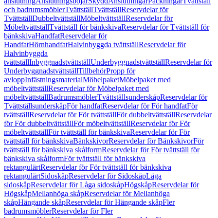
anslutning
Anslutningsböjar
Skydd
Anslutningar
Packningar
Tvättställ
och badrumsmöbler
Tvättställ
Tvättställ
Reservdelar för
Tvättställ
Dubbeltvättställ
Möbeltvättställ
Reservdelar för
Möbeltvättställ
Tvättställ för bänkskiva
Reservdelar för Tvättställ för
bänkskiva
Handfat
Reservdelar för
Handfat
Hörnhandfat
Halvinbyggda tvättställ
Reservdelar för
Halvinbyggda
tvättställ
Inbyggnadstvättställ
Underbyggnadstvättställ
Reservdelar för
Underbyggnadstvättställ
Tillbehör
Propp för
avlopp
Infästningsmaterial
Möbelpaket
Möbelpaket med
möbeltvättställ
Reservdelar för Möbelpaket med
möbeltvättställ
Badrumsmöbler
Tvättställsunderskåp
Reservdelar för
Tvättställsunderskåp
För handfat
Reservdelar för För handfat
För
tvättställ
Reservdelar för För tvättställ
För dubbeltvättställ
Reservdelar
för För dubbeltvättställ
För möbeltvättställ
Reservdelar för För
möbeltvättställ
För tvättställ för bänkskiva
Reservdelar för För
tvättställ för bänkskiva
Bänkskivor
Reservdelar för Bänkskivor
För
tvättställ för bänkskiva skålform
Reservdelar för För tvättställ för
bänkskiva skålform
För tvättställ för bänkskiva
rektangulärt
Reservdelar för För tvättställ för bänkskiva
rektangulärt
Sidoskåp
Reservdelar för Sidoskåp
Låga
sidoskåp
Reservdelar för Låga sidoskåp
Högskåp
Reservdelar för
Högskåp
Mellanhöga skåp
Reservdelar för Mellanhöga
skåp
Hängande skåp
Reservdelar för Hängande skåp
Fler
badrumsmöbler
Reservdelar för Fler