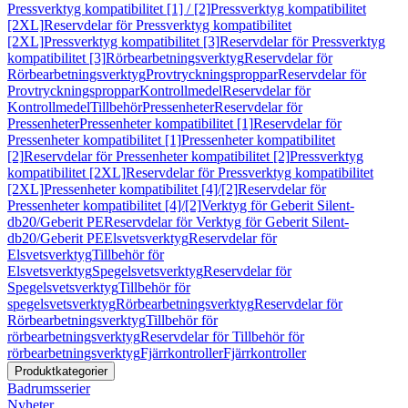
Pressverktyg kompatibilitet [1] / [2]
Pressverktyg kompatibilitet
[2XL]
Reservdelar för Pressverktyg kompatibilitet
[2XL]
Pressverktyg kompatibilitet [3]
Reservdelar för Pressverktyg
kompatibilitet [3]
Rörbearbetningsverktyg
Reservdelar för
Rörbearbetningsverktyg
Provtryckningsproppar
Reservdelar för
Provtryckningsproppar
Kontrollmedel
Reservdelar för
Kontrollmedel
Tillbehör
Pressenheter
Reservdelar för
Pressenheter
Pressenheter kompatibilitet [1]
Reservdelar för
Pressenheter kompatibilitet [1]
Pressenheter kompatibilitet
[2]
Reservdelar för Pressenheter kompatibilitet [2]
Pressverktyg
kompatibilitet [2XL]
Reservdelar för Pressverktyg kompatibilitet
[2XL]
Pressenheter kompatibilitet [4]/[2]
Reservdelar för
Pressenheter kompatibilitet [4]/[2]
Verktyg för Geberit Silent-
db20/Geberit PE
Reservdelar för Verktyg för Geberit Silent-
db20/Geberit PE
Elsvetsverktyg
Reservdelar för
Elsvetsverktyg
Tillbehör för
Elsvetsverktyg
Spegelsvetsverktyg
Reservdelar för
Spegelsvetsverktyg
Tillbehör för
spegelsvetsverktyg
Rörbearbetningsverktyg
Reservdelar för
Rörbearbetningsverktyg
Tillbehör för
rörbearbetningsverktyg
Reservdelar för Tillbehör för
rörbearbetningsverktyg
Fjärrkontroller
Fjärrkontroller
Produktkategorier
Badrumsserier
Nyheter