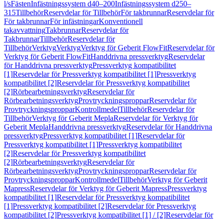
l/s
Fästen
Infästningssystem d40–200
Infästningssystem d250–
315
Tillbehör
Reservdelar för Tillbehör
För takbrunnar
Reservdelar för
För takbrunnar
För infästningar
Konventionell
takavvattning
Takbrunnar
Reservdelar för
Takbrunnar
Tillbehör
Reservdelar för
Tillbehör
Verktyg
Verktyg
Verktyg för Geberit FlowFit
Reservdelar för
Verktyg för Geberit FlowFit
Handdrivna pressverktyg
Reservdelar
för Handdrivna pressverktyg
Pressverktyg kompatibilitet
[1]
Reservdelar för Pressverktyg kompatibilitet [1]
Pressverktyg
kompatibilitet [2]
Reservdelar för Pressverktyg kompatibilitet
[2]
Rörbearbetningsverktyg
Reservdelar för
Rörbearbetningsverktyg
Provtryckningsproppar
Reservdelar för
Provtryckningsproppar
Kontrollmedel
Tillbehör
Reservdelar för
Tillbehör
Verktyg för Geberit Mepla
Reservdelar för Verktyg för
Geberit Mepla
Handdrivna pressverktyg
Reservdelar för Handdrivna
pressverktyg
Pressverktyg kompatibilitet [1]
Reservdelar för
Pressverktyg kompatibilitet [1]
Pressverktyg kompatibilitet
[2]
Reservdelar för Pressverktyg kompatibilitet
[2]
Rörbearbetningsverktyg
Reservdelar för
Rörbearbetningsverktyg
Provtryckningsproppar
Reservdelar för
Provtryckningsproppar
Kontrollmedel
Tillbehör
Verktyg för Geberit
Mapress
Reservdelar för Verktyg för Geberit Mapress
Pressverktyg
kompatibilitet [1]
Reservdelar för Pressverktyg kompatibilitet
[1]
Pressverktyg kompatibilitet [2]
Reservdelar för Pressverktyg
kompatibilitet [2]
Pressverktyg kompatibilitet [1] / [2]
Reservdelar för