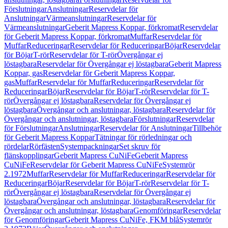
Förslutningar
Anslutningar
Reservdelar för
Anslutningar
Värmeanslutningar
Reservdelar för
Värmeanslutningar
Geberit Mapress Koppar, förkromat
Reservdelar
för Geberit Mapress Koppar, förkromat
Muffar
Reservdelar för
Muffar
Reduceringar
Reservdelar för Reduceringar
Böjar
Reservdelar
för Böjar
T-rör
Reservdelar för T-rör
Övergångar ej
löstagbara
Reservdelar för Övergångar ej löstagbara
Geberit Mapress
Koppar, gas
Reservdelar för Geberit Mapress Koppar,
gas
Muffar
Reservdelar för Muffar
Reduceringar
Reservdelar för
Reduceringar
Böjar
Reservdelar för Böjar
T-rör
Reservdelar för T-
rör
Övergångar ej löstagbara
Reservdelar för Övergångar ej
löstagbara
Övergångar och anslutningar, löstagbara
Reservdelar för
Övergångar och anslutningar, löstagbara
Förslutningar
Reservdelar
för Förslutningar
Anslutningar
Reservdelar för Anslutningar
Tillbehör
för Geberit Mapress Koppar
Tätningar för rörledningar och
rördelar
Rörfästen
Systempackningar
Set skruv för
flänskopplingar
Geberit Mapress CuNiFe
Geberit Mapress
CuNiFe
Reservdelar för Geberit Mapress CuNiFe
Systemrör
2.1972
Muffar
Reservdelar för Muffar
Reduceringar
Reservdelar för
Reduceringar
Böjar
Reservdelar för Böjar
T-rör
Reservdelar för T-
rör
Övergångar ej löstagbara
Reservdelar för Övergångar ej
löstagbara
Övergångar och anslutningar, löstagbara
Reservdelar för
Övergångar och anslutningar, löstagbara
Genomföringar
Reservdelar
för Genomföringar
Geberit Mapress CuNiFe, FKM blå
Systemrör