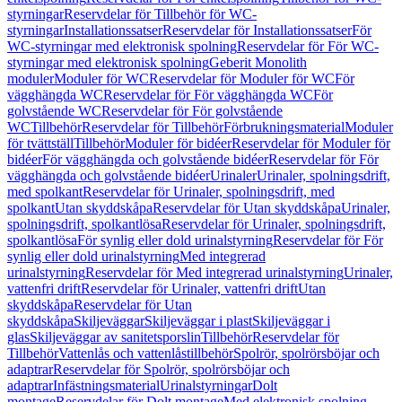
styrningar
Reservdelar för Tillbehör för WC-
styrningar
Installationssatser
Reservdelar för Installationssatser
För
WC-styrningar med elektronisk spolning
Reservdelar för För WC-
styrningar med elektronisk spolning
Geberit Monolith
moduler
Moduler för WC
Reservdelar för Moduler för WC
För
vägghängda WC
Reservdelar för För vägghängda WC
För
golvstående WC
Reservdelar för För golvstående
WC
Tillbehör
Reservdelar för Tillbehör
Förbrukningsmaterial
Moduler
för tvättställ
Tillbehör
Moduler för bidéer
Reservdelar för Moduler för
bidéer
För vägghängda och golvstående bidéer
Reservdelar för För
vägghängda och golvstående bidéer
Urinaler
Urinaler, spolningsdrift,
med spolkant
Reservdelar för Urinaler, spolningsdrift, med
spolkant
Utan skyddskåpa
Reservdelar för Utan skyddskåpa
Urinaler,
spolningsdrift, spolkantlösa
Reservdelar för Urinaler, spolningsdrift,
spolkantlösa
För synlig eller dold urinalstyrning
Reservdelar för För
synlig eller dold urinalstyrning
Med integrerad
urinalstyrning
Reservdelar för Med integrerad urinalstyrning
Urinaler,
vattenfri drift
Reservdelar för Urinaler, vattenfri drift
Utan
skyddskåpa
Reservdelar för Utan
skyddskåpa
Skiljeväggar
Skiljeväggar i plast
Skiljeväggar i
glas
Skiljeväggar av sanitetsporslin
Tillbehör
Reservdelar för
Tillbehör
Vattenlås och vattenlåstillbehör
Spolrör, spolrörsböjar och
adaptrar
Reservdelar för Spolrör, spolrörsböjar och
adaptrar
Infästningsmaterial
Urinalstyrningar
Dolt
montage
Reservdelar för Dolt montage
Med elektronisk spolning,