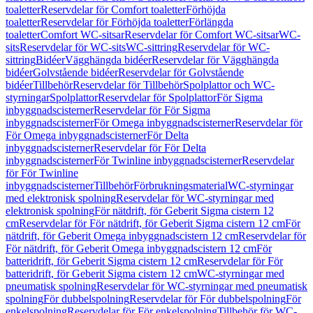
toaletter
Reservdelar för Comfort toaletter
Förhöjda
toaletter
Reservdelar för Förhöjda toaletter
Förlängda
toaletter
Comfort WC-sitsar
Reservdelar för Comfort WC-sitsar
WC-
sits
Reservdelar för WC-sits
WC-sittring
Reservdelar för WC-
sittring
Bidéer
Vägghängda bidéer
Reservdelar för Vägghängda
bidéer
Golvstående bidéer
Reservdelar för Golvstående
bidéer
Tillbehör
Reservdelar för Tillbehör
Spolplattor och WC-
styrningar
Spolplattor
Reservdelar för Spolplattor
För Sigma
inbyggnadscisterner
Reservdelar för För Sigma
inbyggnadscisterner
För Omega inbyggnadscisterner
Reservdelar för
För Omega inbyggnadscisterner
För Delta
inbyggnadscisterner
Reservdelar för För Delta
inbyggnadscisterner
För Twinline inbyggnadscisterner
Reservdelar
för För Twinline
inbyggnadscisterner
Tillbehör
Förbrukningsmaterial
WC-styrningar
med elektronisk spolning
Reservdelar för WC-styrningar med
elektronisk spolning
För nätdrift, för Geberit Sigma cistern 12
cm
Reservdelar för För nätdrift, för Geberit Sigma cistern 12 cm
För
nätdrift, för Geberit Omega inbyggnadscistern 12 cm
Reservdelar för
För nätdrift, för Geberit Omega inbyggnadscistern 12 cm
För
batteridrift, för Geberit Sigma cistern 12 cm
Reservdelar för För
batteridrift, för Geberit Sigma cistern 12 cm
WC-styrningar med
pneumatisk spolning
Reservdelar för WC-styrningar med pneumatisk
spolning
För dubbelspolning
Reservdelar för För dubbelspolning
För
enkelspolning
Reservdelar för För enkelspolning
Tillbehör för WC-