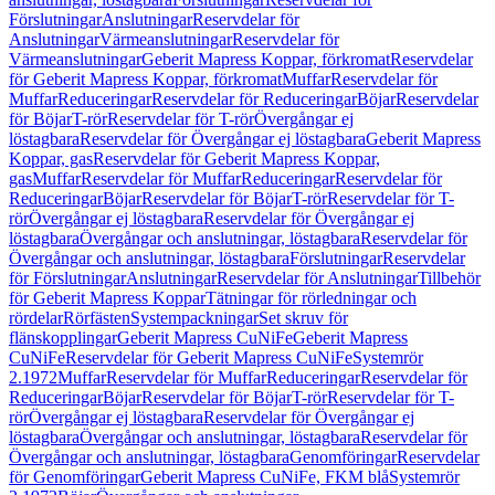
Förslutningar
Anslutningar
Reservdelar för
Anslutningar
Värmeanslutningar
Reservdelar för
Värmeanslutningar
Geberit Mapress Koppar, förkromat
Reservdelar
för Geberit Mapress Koppar, förkromat
Muffar
Reservdelar för
Muffar
Reduceringar
Reservdelar för Reduceringar
Böjar
Reservdelar
för Böjar
T-rör
Reservdelar för T-rör
Övergångar ej
löstagbara
Reservdelar för Övergångar ej löstagbara
Geberit Mapress
Koppar, gas
Reservdelar för Geberit Mapress Koppar,
gas
Muffar
Reservdelar för Muffar
Reduceringar
Reservdelar för
Reduceringar
Böjar
Reservdelar för Böjar
T-rör
Reservdelar för T-
rör
Övergångar ej löstagbara
Reservdelar för Övergångar ej
löstagbara
Övergångar och anslutningar, löstagbara
Reservdelar för
Övergångar och anslutningar, löstagbara
Förslutningar
Reservdelar
för Förslutningar
Anslutningar
Reservdelar för Anslutningar
Tillbehör
för Geberit Mapress Koppar
Tätningar för rörledningar och
rördelar
Rörfästen
Systempackningar
Set skruv för
flänskopplingar
Geberit Mapress CuNiFe
Geberit Mapress
CuNiFe
Reservdelar för Geberit Mapress CuNiFe
Systemrör
2.1972
Muffar
Reservdelar för Muffar
Reduceringar
Reservdelar för
Reduceringar
Böjar
Reservdelar för Böjar
T-rör
Reservdelar för T-
rör
Övergångar ej löstagbara
Reservdelar för Övergångar ej
löstagbara
Övergångar och anslutningar, löstagbara
Reservdelar för
Övergångar och anslutningar, löstagbara
Genomföringar
Reservdelar
för Genomföringar
Geberit Mapress CuNiFe, FKM blå
Systemrör