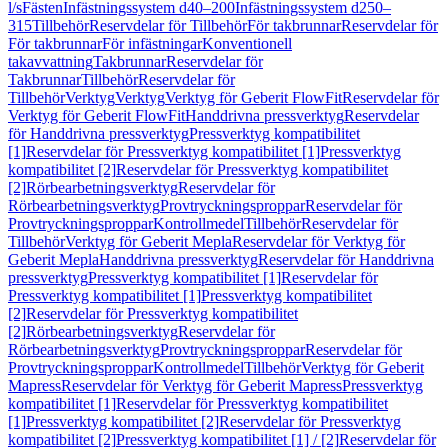
l/s
Fästen
Infästningssystem d40–200
Infästningssystem d250–
315
Tillbehör
Reservdelar för Tillbehör
För takbrunnar
Reservdelar för
För takbrunnar
För infästningar
Konventionell
takavvattning
Takbrunnar
Reservdelar för
Takbrunnar
Tillbehör
Reservdelar för
Tillbehör
Verktyg
Verktyg
Verktyg för Geberit FlowFit
Reservdelar för
Verktyg för Geberit FlowFit
Handdrivna pressverktyg
Reservdelar
för Handdrivna pressverktyg
Pressverktyg kompatibilitet
[1]
Reservdelar för Pressverktyg kompatibilitet [1]
Pressverktyg
kompatibilitet [2]
Reservdelar för Pressverktyg kompatibilitet
[2]
Rörbearbetningsverktyg
Reservdelar för
Rörbearbetningsverktyg
Provtryckningsproppar
Reservdelar för
Provtryckningsproppar
Kontrollmedel
Tillbehör
Reservdelar för
Tillbehör
Verktyg för Geberit Mepla
Reservdelar för Verktyg för
Geberit Mepla
Handdrivna pressverktyg
Reservdelar för Handdrivna
pressverktyg
Pressverktyg kompatibilitet [1]
Reservdelar för
Pressverktyg kompatibilitet [1]
Pressverktyg kompatibilitet
[2]
Reservdelar för Pressverktyg kompatibilitet
[2]
Rörbearbetningsverktyg
Reservdelar för
Rörbearbetningsverktyg
Provtryckningsproppar
Reservdelar för
Provtryckningsproppar
Kontrollmedel
Tillbehör
Verktyg för Geberit
Mapress
Reservdelar för Verktyg för Geberit Mapress
Pressverktyg
kompatibilitet [1]
Reservdelar för Pressverktyg kompatibilitet
[1]
Pressverktyg kompatibilitet [2]
Reservdelar för Pressverktyg
kompatibilitet [2]
Pressverktyg kompatibilitet [1] / [2]
Reservdelar för