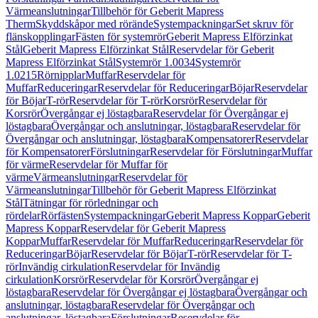
Värmeanslutningar
Tillbehör för Geberit Mapress
Therm
Skyddskåpor med rörände
Systempackningar
Set skruv för
flänskopplingar
Fästen för systemrör
Geberit Mapress Elförzinkat
Stål
Geberit Mapress Elförzinkat Stål
Reservdelar för Geberit
Mapress Elförzinkat Stål
Systemrör 1.0034
Systemrör
1.0215
Rörnipplar
Muffar
Reservdelar för
Muffar
Reduceringar
Reservdelar för Reduceringar
Böjar
Reservdelar
för Böjar
T-rör
Reservdelar för T-rör
Korsrör
Reservdelar för
Korsrör
Övergångar ej löstagbara
Reservdelar för Övergångar ej
löstagbara
Övergångar och anslutningar, löstagbara
Reservdelar för
Övergångar och anslutningar, löstagbara
Kompensatorer
Reservdelar
för Kompensatorer
Förslutningar
Reservdelar för Förslutningar
Muffar
för värme
Reservdelar för Muffar för
värme
Värmeanslutningar
Reservdelar för
Värmeanslutningar
Tillbehör för Geberit Mapress Elförzinkat
Stål
Tätningar för rörledningar och
rördelar
Rörfästen
Systempackningar
Geberit Mapress Koppar
Geberit
Mapress Koppar
Reservdelar för Geberit Mapress
Koppar
Muffar
Reservdelar för Muffar
Reduceringar
Reservdelar för
Reduceringar
Böjar
Reservdelar för Böjar
T-rör
Reservdelar för T-
rör
Invändig cirkulation
Reservdelar för Invändig
cirkulation
Korsrör
Reservdelar för Korsrör
Övergångar ej
löstagbara
Reservdelar för Övergångar ej löstagbara
Övergångar och
anslutningar, löstagbara
Reservdelar för Övergångar och
anslutningar, löstagbara
Förslutningar
Reservdelar för