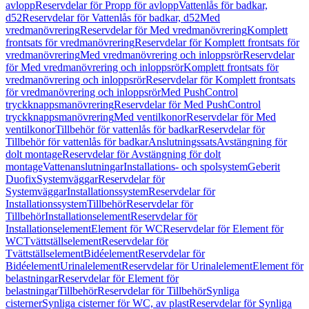
avlopp
Reservdelar för Propp för avlopp
Vattenlås för badkar,
d52
Reservdelar för Vattenlås för badkar, d52
Med
vredmanövrering
Reservdelar för Med vredmanövrering
Komplett
frontsats för vredmanövrering
Reservdelar för Komplett frontsats för
vredmanövrering
Med vredmanövrering och inloppsrör
Reservdelar
för Med vredmanövrering och inloppsrör
Komplett frontsats för
vredmanövrering och inloppsrör
Reservdelar för Komplett frontsats
för vredmanövrering och inloppsrör
Med PushControl
tryckknappsmanövrering
Reservdelar för Med PushControl
tryckknappsmanövrering
Med ventilkonor
Reservdelar för Med
ventilkonor
Tillbehör för vattenlås för badkar
Reservdelar för
Tillbehör för vattenlås för badkar
Anslutningssats
Avstängning för
dolt montage
Reservdelar för Avstängning för dolt
montage
Vattenanslutningar
Installations- och spolsystem
Geberit
Duofix
Systemväggar
Reservdelar för
Systemväggar
Installationssystem
Reservdelar för
Installationssystem
Tillbehör
Reservdelar för
Tillbehör
Installationselement
Reservdelar för
Installationselement
Element för WC
Reservdelar för Element för
WC
Tvättställselement
Reservdelar för
Tvättställselement
Bidéelement
Reservdelar för
Bidéelement
Urinalelement
Reservdelar för Urinalelement
Element för
belastningar
Reservdelar för Element för
belastningar
Tillbehör
Reservdelar för Tillbehör
Synliga
cisterner
Synliga cisterner för WC, av plast
Reservdelar för Synliga