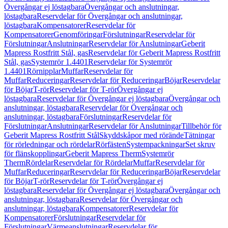
Övergångar ej löstagbara
Övergångar och anslutningar,
löstagbara
Reservdelar för Övergångar och anslutningar,
löstagbara
Kompensatorer
Reservdelar för
Kompensatorer
Genomföringar
Förslutningar
Reservdelar för
Förslutningar
Anslutningar
Reservdelar för Anslutningar
Geberit
Mapress Rostfritt Stål, gas
Reservdelar för Geberit Mapress Rostfritt
Stål, gas
Systemrör 1.4401
Reservdelar för Systemrör
1.4401
Rörnipplar
Muffar
Reservdelar för
Muffar
Reduceringar
Reservdelar för Reduceringar
Böjar
Reservdelar
för Böjar
T-rör
Reservdelar för T-rör
Övergångar ej
löstagbara
Reservdelar för Övergångar ej löstagbara
Övergångar och
anslutningar, löstagbara
Reservdelar för Övergångar och
anslutningar, löstagbara
Förslutningar
Reservdelar för
Förslutningar
Anslutningar
Reservdelar för Anslutningar
Tillbehör för
Geberit Mapress Rostfritt Stål
Skyddskåpor med rörände
Tätningar
för rörledningar och rördelar
Rörfästen
Systempackningar
Set skruv
för flänskopplingar
Geberit Mapress Therm
Systemrör
Therm
Rördelar
Reservdelar för Rördelar
Muffar
Reservdelar för
Muffar
Reduceringar
Reservdelar för Reduceringar
Böjar
Reservdelar
för Böjar
T-rör
Reservdelar för T-rör
Övergångar ej
löstagbara
Reservdelar för Övergångar ej löstagbara
Övergångar och
anslutningar, löstagbara
Reservdelar för Övergångar och
anslutningar, löstagbara
Kompensatorer
Reservdelar för
Kompensatorer
Förslutningar
Reservdelar för
Förslutningar
Värmeanslutningar
Reservdelar för