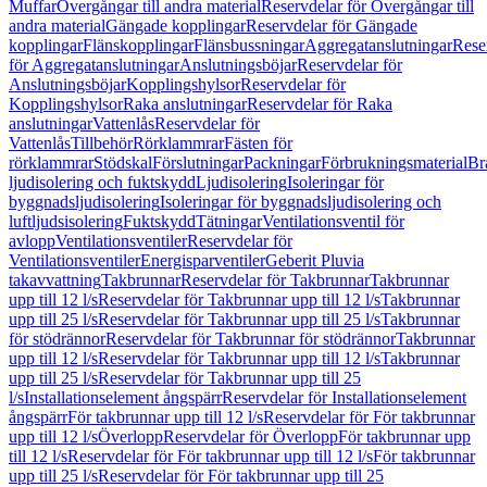
Muffar
Övergångar till andra material
Reservdelar för Övergångar till
andra material
Gängade kopplingar
Reservdelar för Gängade
kopplingar
Flänskopplingar
Flänsbussningar
Aggregatanslutningar
Rese
för Aggregatanslutningar
Anslutningsböjar
Reservdelar för
Anslutningsböjar
Kopplingshylsor
Reservdelar för
Kopplingshylsor
Raka anslutningar
Reservdelar för Raka
anslutningar
Vattenlås
Reservdelar för
Vattenlås
Tillbehör
Rörklammrar
Fästen för
rörklammrar
Stödskal
Förslutningar
Packningar
Förbrukningsmaterial
Br
ljudisolering och fuktskydd
Ljudisolering
Isoleringar för
byggnadsljudisolering
Isoleringar för byggnadsljudisolering och
luftljudsisolering
Fuktskydd
Tätningar
Ventilationsventil för
avlopp
Ventilationsventiler
Reservdelar för
Ventilationsventiler
Energisparventiler
Geberit Pluvia
takavvattning
Takbrunnar
Reservdelar för Takbrunnar
Takbrunnar
upp till 12 l/s
Reservdelar för Takbrunnar upp till 12 l/s
Takbrunnar
upp till 25 l/s
Reservdelar för Takbrunnar upp till 25 l/s
Takbrunnar
för stödrännor
Reservdelar för Takbrunnar för stödrännor
Takbrunnar
upp till 12 l/s
Reservdelar för Takbrunnar upp till 12 l/s
Takbrunnar
upp till 25 l/s
Reservdelar för Takbrunnar upp till 25
l/s
Installationselement ångspärr
Reservdelar för Installationselement
ångspärr
För takbrunnar upp till 12 l/s
Reservdelar för För takbrunnar
upp till 12 l/s
Överlopp
Reservdelar för Överlopp
För takbrunnar upp
till 12 l/s
Reservdelar för För takbrunnar upp till 12 l/s
För takbrunnar
upp till 25 l/s
Reservdelar för För takbrunnar upp till 25