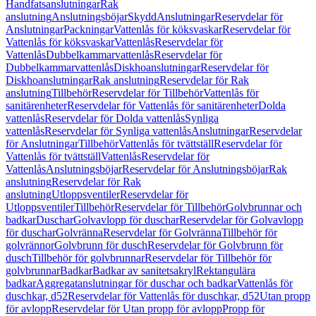
Handfatsanslutningar
Rak
anslutning
Anslutningsböjar
Skydd
Anslutningar
Reservdelar för
Anslutningar
Packningar
Vattenlås för köksvaskar
Reservdelar för
Vattenlås för köksvaskar
Vattenlås
Reservdelar för
Vattenlås
Dubbelkammarvattenlås
Reservdelar för
Dubbelkammarvattenlås
Diskhoanslutningar
Reservdelar för
Diskhoanslutningar
Rak anslutning
Reservdelar för Rak
anslutning
Tillbehör
Reservdelar för Tillbehör
Vattenlås för
sanitärenheter
Reservdelar för Vattenlås för sanitärenheter
Dolda
vattenlås
Reservdelar för Dolda vattenlås
Synliga
vattenlås
Reservdelar för Synliga vattenlås
Anslutningar
Reservdelar
för Anslutningar
Tillbehör
Vattenlås för tvättställ
Reservdelar för
Vattenlås för tvättställ
Vattenlås
Reservdelar för
Vattenlås
Anslutningsböjar
Reservdelar för Anslutningsböjar
Rak
anslutning
Reservdelar för Rak
anslutning
Utloppsventiler
Reservdelar för
Utloppsventiler
Tillbehör
Reservdelar för Tillbehör
Golvbrunnar och
badkar
Duschar
Golvavlopp för duschar
Reservdelar för Golvavlopp
för duschar
Golvränna
Reservdelar för Golvränna
Tillbehör för
golvrännor
Golvbrunn för dusch
Reservdelar för Golvbrunn för
dusch
Tillbehör för golvbrunnar
Reservdelar för Tillbehör för
golvbrunnar
Badkar
Badkar av sanitetsakryl
Rektangulära
badkar
Aggregatanslutningar för duschar och badkar
Vattenlås för
duschkar, d52
Reservdelar för Vattenlås för duschkar, d52
Utan propp
för avlopp
Reservdelar för Utan propp för avlopp
Propp för