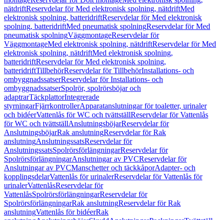
nätdrift
Reservdelar för Med elektronisk spolning, nätdrift
Med
elektronisk spolning, batteridrift
Reservdelar för Med elektronisk
spolning, batteridrift
Med pneumatisk spolning
Reservdelar för Med
pneumatisk spolning
Väggmontage
Reservdelar för
Väggmontage
Med elektronisk spolning, nätdrift
Reservdelar för Med
elektronisk spolning, nätdrift
Med elektronisk spolning,
batteridrift
Reservdelar för Med elektronisk spolning,
batteridrift
Tillbehör
Reservdelar för Tillbehör
Installations- och
ombyggnadssatser
Reservdelar för Installations- och
ombyggnadssatser
Spolrör, spolrörsböjar och
adaptrar
Täckplattor
Integrerade
styrningar
Fjärrkontroller
Apparatanslutningar för toaletter, urinaler
och bidéer
Vattenlås för WC och tvättställ
Reservdelar för Vattenlås
för WC och tvättställ
Anslutningsböjar
Reservdelar för
Anslutningsböjar
Rak anslutning
Reservdelar för Rak
anslutning
Anslutningssats
Reservdelar för
Anslutningssats
Spolrörsförlängningar
Reservdelar för
Spolrörsförlängningar
Anslutningar av PVC
Reservdelar för
Anslutningar av PVC
Manschetter och täckkåpor
Adapter- och
kopplingsdelar
Vattenlås för urinaler
Reservdelar för Vattenlås för
urinaler
Vattenlås
Reservdelar för
Vattenlås
Spolrörsförlängningar
Reservdelar för
Spolrörsförlängningar
Rak anslutning
Reservdelar för Rak
anslutning
Vattenlås för bidéer
Rak