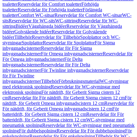
toaletter
Reservdelar för Comfort toaletter
Förhöjda
toaletter
Reservdelar för Förhöjda toaletter
Förlängda
toaletter
Comfort WC-sitsar
Reservdelar för Comfort WC-sitsar
WC-
sits
Reservdelar för WC-sits
WC-sittring
Reservdelar för WC-
sittring
Bidéer
Vägghängda bidéer
Reservdelar för Vägghängda
bidéer
Golvstående bidéer
Reservdelar för Golvstående
bidéer
Tillbehör
Reservdelar för Tillbehör
Spolplattor och WC-
styrningar
Spolplattor
Reservdelar för Spolplattor
För Sigma
inbyggnadscisterner
Reservdelar för För Sigma
inbyggnadscisterner
För Omega inbyggnadscisterner
Reservdelar för
För Omega inbyggnadscisterner
För Delta
inbyggnadscisterner
Reservdelar för För Delta
inbyggnadscisterner
För Twinline inbyggnadscisterner
Reservdelar
för För Twinline
inbyggnadscisterner
Tillbehör
Förbrukningsmaterial
WC-styrningar
med elektronisk spolning
Reservdelar för WC-styrningar med
elektronisk spolning
För nätdrift, för Geberit Sigma cistern 12
cm
Reservdelar för För nätdrift, för Geberit Sigma cistern 12 cm
För
nätdrift, för Geberit Omega inbyggnadscistern 12 cm
Reservdelar för
För nätdrift, för Geberit Omega inbyggnadscistern 12 cm
För
batteridrift, för Geberit Sigma cistern 12 cm
Reservdelar för För
batteridrift, för Geberit Sigma cistern 12 cm
WC-styrningar med
pneumatisk spolning
Reservdelar för WC-styrningar med pneumatisk
spolning
För dubbelspolning
Reservdelar för För dubbelspolning
För
enkelspolning
Reservdelar för För enkelspolning
Tillbehör för WC-