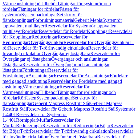
Värmeanslutningar
Tillbehör
Tätningar för systemrör och
rördelar
Tätningar för rördelar
Fästen för
systemrör
Systempackningar
Set skruv för
flänskopplingar
Förbrukningsmaterial
Geberit Mepla
Systemrör
tappvatten, multilayer
Reservdelar för Systemrör tappvatten,
multilayer
Rördelar
Reservdelar för Rördelar
Kopplingar
Reservdelar
för Kopplingar
Reduceringar
Reservdelar för
Reduceringar
Övergångsvinklar
Reservdelar för Övergångsvinklar
T-
rör
Reservdelar för T-rör
Invändig cirkulation
Reservdelar för
Invändig cirkulation
Övergångar ej löstagbara
Reservdelar för
Övergångar ej löstagbara
Övergångar och anslutningar,
löstagbara
Reservdelar för Övergångar och anslutningar,
löstagbara
Förslutningar
Reservdelar för
Förslutningar
Anslutningar
Reservdelar för Anslutningar
Fördelare
med gängad anslutning
Reservdelar för Fördelare med gängad
anslutning
Värmeanslutningar
Reservdelar för
Värmeanslutningar
Tillbehör
Tätningar för rörledningar och
rördelar
Rörfästen
Systempackningar
Set skruv för
flänskopplingar
Geberit Mapress Rostfritt Stål
Geberit Mapress
Rostfritt Stål
Reservdelar för Geberit Mapress Rostfritt Stål
Systemrör
1.4401
Reservdelar för Systemrör
1.4401
Rörnipplar
Muffar
Reservdelar för
Muffar
Reduceringar
Reservdelar för Reduceringar
Böjar
Reservdelar
för Böjar
T-rör
Reservdelar för T-rör
Invändig cirkulation
Reservdelar
för Invändig cirkulation
Övergångar ej löstagbara
Reservdelar för