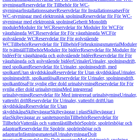
styrningar
Reservdelar för Tillbehör för WC-
styrningar
Installationssatser
Reservdelar för Installationssatser
För
WC-styrningar med elektronisk spolning
Reservdelar för För WC-
styrningar med elektronisk spolning
Geberit Monolith
moduler
Moduler för WC
Reservdelar för Moduler för WC
För
vägghängda WC
Reservdelar för För vägghängda WC
För
golvstående WC
Reservdelar för För golvstående
WC
Tillbehör
Reservdelar för Tillbehör
Förbrukningsmaterial
Moduler
för tvättställ
Tillbehör
Moduler för bidéer
Reservdelar för Moduler för
bidéer
För vägghängda och golvstående bidéer
Reservdelar för För
vägghängda och golvstående bidéer
Urinaler
Urinaler, spolningsdrift,
med spolkant
Reservdelar för Urinaler, spolningsdrift, med
spolkant
Utan skyddskåpa
Reservdelar för Utan skyddskåpa
Urinaler,
spolningsdrift, spolkantlösa
Reservdelar för Urinaler, spolningsdrift,
spolkantlösa
För synlig eller dold urinalstyrning
Reservdelar för För
synlig eller dold urinalstyrning
Med integrerad
urinalstyrning
Reservdelar för Med integrerad urinalstyrning
Urinaler,
vattenfri drift
Reservdelar för Urinaler, vattenfri drift
Utan
skyddskåpa
Reservdelar för Utan
skyddskåpa
Skiljeväggar
Skiljeväggar i plast
Skiljeväggar i
glas
Skiljeväggar av sanitetsporslin
Tillbehör
Reservdelar för
Tillbehör
Vattenlås och vattenlåstillbehör
Spolrör, spolrörsböjar och
adaptrar
Reservdelar för Spolrör, spolrörsböjar och
adaptrar
Infästningsmaterial
Urinalstyrningar
Dolt
montage
Reservdelar för Dolt montage
Med elektronisk spolning,