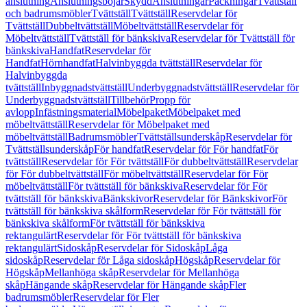
anslutning
Anslutningsböjar
Skydd
Anslutningar
Packningar
Tvättställ
och badrumsmöbler
Tvättställ
Tvättställ
Reservdelar för
Tvättställ
Dubbeltvättställ
Möbeltvättställ
Reservdelar för
Möbeltvättställ
Tvättställ för bänkskiva
Reservdelar för Tvättställ för
bänkskiva
Handfat
Reservdelar för
Handfat
Hörnhandfat
Halvinbyggda tvättställ
Reservdelar för
Halvinbyggda
tvättställ
Inbyggnadstvättställ
Underbyggnadstvättställ
Reservdelar för
Underbyggnadstvättställ
Tillbehör
Propp för
avlopp
Infästningsmaterial
Möbelpaket
Möbelpaket med
möbeltvättställ
Reservdelar för Möbelpaket med
möbeltvättställ
Badrumsmöbler
Tvättställsunderskåp
Reservdelar för
Tvättställsunderskåp
För handfat
Reservdelar för För handfat
För
tvättställ
Reservdelar för För tvättställ
För dubbeltvättställ
Reservdelar
för För dubbeltvättställ
För möbeltvättställ
Reservdelar för För
möbeltvättställ
För tvättställ för bänkskiva
Reservdelar för För
tvättställ för bänkskiva
Bänkskivor
Reservdelar för Bänkskivor
För
tvättställ för bänkskiva skålform
Reservdelar för För tvättställ för
bänkskiva skålform
För tvättställ för bänkskiva
rektangulärt
Reservdelar för För tvättställ för bänkskiva
rektangulärt
Sidoskåp
Reservdelar för Sidoskåp
Låga
sidoskåp
Reservdelar för Låga sidoskåp
Högskåp
Reservdelar för
Högskåp
Mellanhöga skåp
Reservdelar för Mellanhöga
skåp
Hängande skåp
Reservdelar för Hängande skåp
Fler
badrumsmöbler
Reservdelar för Fler