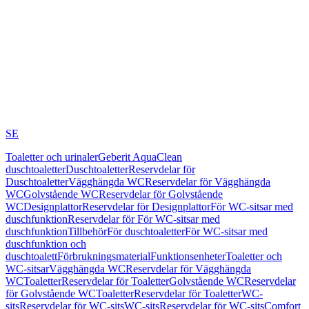
SE
Toaletter och urinaler
Geberit AquaClean
duschtoaletter
Duschtoaletter
Reservdelar för
Duschtoaletter
Vägghängda WC
Reservdelar för Vägghängda
WC
Golvstående WC
Reservdelar för Golvstående
WC
Designplattor
Reservdelar för Designplattor
För WC-sitsar med
duschfunktion
Reservdelar för För WC-sitsar med
duschfunktion
Tillbehör
För duschtoaletter
För WC-sitsar med
duschfunktion och
duschtoalett
Förbrukningsmaterial
Funktionsenheter
Toaletter och
WC-sitsar
Vägghängda WC
Reservdelar för Vägghängda
WC
Toaletter
Reservdelar för Toaletter
Golvstående WC
Reservdelar
för Golvstående WC
Toaletter
Reservdelar för Toaletter
WC-
sits
Reservdelar för WC-sits
WC-sits
Reservdelar för WC-sits
Comfort