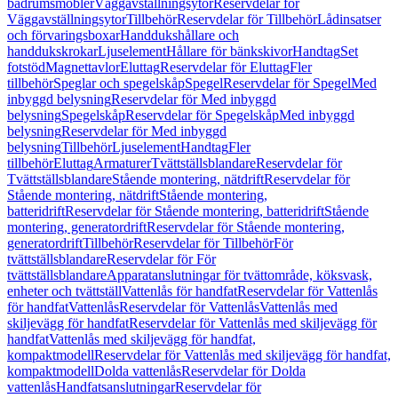
badrumsmöbler
Väggavställningsytor
Reservdelar för
Väggavställningsytor
Tillbehör
Reservdelar för Tillbehör
Lådinsatser
och förvaringsboxar
Handdukshållare och
handdukskrokar
Ljuselement
Hållare för bänkskivor
Handtag
Set
fotstöd
Magnettavlor
Eluttag
Reservdelar för Eluttag
Fler
tillbehör
Speglar och spegelskåp
Spegel
Reservdelar för Spegel
Med
inbyggd belysning
Reservdelar för Med inbyggd
belysning
Spegelskåp
Reservdelar för Spegelskåp
Med inbyggd
belysning
Reservdelar för Med inbyggd
belysning
Tillbehör
Ljuselement
Handtag
Fler
tillbehör
Eluttag
Armaturer
Tvättställsblandare
Reservdelar för
Tvättställsblandare
Stående montering, nätdrift
Reservdelar för
Stående montering, nätdrift
Stående montering,
batteridrift
Reservdelar för Stående montering, batteridrift
Stående
montering, generatordrift
Reservdelar för Stående montering,
generatordrift
Tillbehör
Reservdelar för Tillbehör
För
tvättställsblandare
Reservdelar för För
tvättställsblandare
Apparatanslutningar för tvättområde, köksvask,
enheter och tvättställ
Vattenlås för handfat
Reservdelar för Vattenlås
för handfat
Vattenlås
Reservdelar för Vattenlås
Vattenlås med
skiljevägg för handfat
Reservdelar för Vattenlås med skiljevägg för
handfat
Vattenlås med skiljevägg för handfat,
kompaktmodell
Reservdelar för Vattenlås med skiljevägg för handfat,
kompaktmodell
Dolda vattenlås
Reservdelar för Dolda
vattenlås
Handfatsanslutningar
Reservdelar för