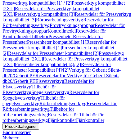
Pressverktyg kompatibilitet [1] / [2]
Pressverktyg kompatibilitet
[2XL]
Reservdelar för Pressverktyg kompatibilitet
[2XL]
Pressverktyg kompatibilitet [3]
Reservdelar för Pressverktyg
kompatibilitet [3]
Rörbearbetningsverktyg
Reservdelar för
Rörbearbetningsverktyg
Provtryckningsproppar
Reservdelar för
Provtryckningsproppar
Kontrollmedel
Reservdelar för
Kontrollmedel
Tillbehör
Pressenheter
Reservdelar för
Pressenheter
Pressenheter kompatibilitet [1]
Reservdelar för
Pressenheter kompatibilitet [1]
Pressenheter kompatibilitet
[2]
Reservdelar för Pressenheter kompatibilitet [2]
Pressverktyg
kompatibilitet [2XL]
Reservdelar för Pressverktyg kompatibilitet
[2XL]
Pressenheter kompatibilitet [4]/[2]
Reservdelar för
Pressenheter kompatibilitet [4]/[2]
Verktyg för Geberit Silent-
db20/Geberit PE
Reservdelar för Verktyg för Geberit Silent-
db20/Geberit PE
Elsvetsverktyg
Reservdelar för
Elsvetsverktyg
Tillbehör för
Elsvetsverktyg
Spegelsvetsverktyg
Reservdelar för
Spegelsvetsverktyg
Tillbehör för
spegelsvetsverktyg
Rörbearbetningsverktyg
Reservdelar för
Rörbearbetningsverktyg
Tillbehör för
rörbearbetningsverktyg
Reservdelar för Tillbehör för
rörbearbetningsverktyg
Fjärrkontroller
Fjärrkontroller
Produktkategorier
Badrumsserier
Nyheter