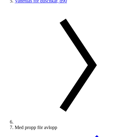
Vattenlås för duschkar, d90
Med propp för avlopp