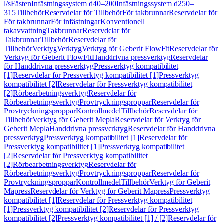
l/s
Fästen
Infästningssystem d40–200
Infästningssystem d250–
315
Tillbehör
Reservdelar för Tillbehör
För takbrunnar
Reservdelar för
För takbrunnar
För infästningar
Konventionell
takavvattning
Takbrunnar
Reservdelar för
Takbrunnar
Tillbehör
Reservdelar för
Tillbehör
Verktyg
Verktyg
Verktyg för Geberit FlowFit
Reservdelar för
Verktyg för Geberit FlowFit
Handdrivna pressverktyg
Reservdelar
för Handdrivna pressverktyg
Pressverktyg kompatibilitet
[1]
Reservdelar för Pressverktyg kompatibilitet [1]
Pressverktyg
kompatibilitet [2]
Reservdelar för Pressverktyg kompatibilitet
[2]
Rörbearbetningsverktyg
Reservdelar för
Rörbearbetningsverktyg
Provtryckningsproppar
Reservdelar för
Provtryckningsproppar
Kontrollmedel
Tillbehör
Reservdelar för
Tillbehör
Verktyg för Geberit Mepla
Reservdelar för Verktyg för
Geberit Mepla
Handdrivna pressverktyg
Reservdelar för Handdrivna
pressverktyg
Pressverktyg kompatibilitet [1]
Reservdelar för
Pressverktyg kompatibilitet [1]
Pressverktyg kompatibilitet
[2]
Reservdelar för Pressverktyg kompatibilitet
[2]
Rörbearbetningsverktyg
Reservdelar för
Rörbearbetningsverktyg
Provtryckningsproppar
Reservdelar för
Provtryckningsproppar
Kontrollmedel
Tillbehör
Verktyg för Geberit
Mapress
Reservdelar för Verktyg för Geberit Mapress
Pressverktyg
kompatibilitet [1]
Reservdelar för Pressverktyg kompatibilitet
[1]
Pressverktyg kompatibilitet [2]
Reservdelar för Pressverktyg
kompatibilitet [2]
Pressverktyg kompatibilitet [1] / [2]
Reservdelar för