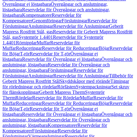
Övergångar ej löstagbara
Övergångar och anslutningar,
löstagbara
Reservdelar för Övergångar och anslutningar,
löstagbara
Kompensatorer
Reservdelar för
Kompensatorer
Genomföringar
Förslutningar
Reservdelar för
Förslutningar
Anslutningar
Reservdelar för Anslutningar
Geberit
Mapress Rostfritt Stål, gas
Reservdelar för Geberit Mapress Rostfritt
Stål, gas
Systemrör 1.4401
Reservdelar för Systemrör
1.4401
Rörnipplar
Muffar
Reservdelar för
Muffar
Reduceringar
Reservdelar för Reduceringar
Böjar
Reservdelar
för Böjar
T-rör
Reservdelar för T-rör
Övergångar ej
löstagbara
Reservdelar för Övergångar ej löstagbara
Övergångar och
anslutningar, löstagbara
Reservdelar för Övergångar och
anslutningar, löstagbara
Förslutningar
Reservdelar för
Förslutningar
Anslutningar
Reservdelar för Anslutningar
Tillbehör för
Geberit Mapress Rostfritt Stål
Skyddskåpor med rörände
Tätningar
för rörledningar och rördelar
Rörfästen
Systempackningar
Set skruv
för flänskopplingar
Geberit Mapress Therm
Systemrör
Therm
Rördelar
Reservdelar för Rördelar
Muffar
Reservdelar för
Muffar
Reduceringar
Reservdelar för Reduceringar
Böjar
Reservdelar
för Böjar
T-rör
Reservdelar för T-rör
Övergångar ej
löstagbara
Reservdelar för Övergångar ej löstagbara
Övergångar och
anslutningar, löstagbara
Reservdelar för Övergångar och
anslutningar, löstagbara
Kompensatorer
Reservdelar för
Kompensatorer
Förslutningar
Reservdelar för
Förslutningar
Värmeanslutningar
Reservdelar för