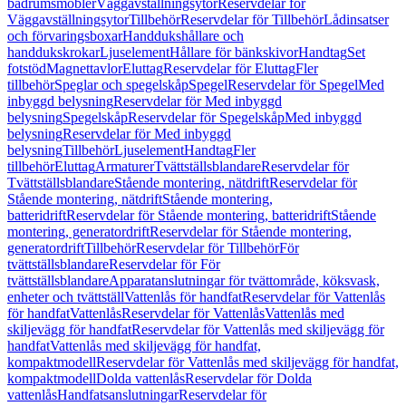
badrumsmöbler
Väggavställningsytor
Reservdelar för
Väggavställningsytor
Tillbehör
Reservdelar för Tillbehör
Lådinsatser
och förvaringsboxar
Handdukshållare och
handdukskrokar
Ljuselement
Hållare för bänkskivor
Handtag
Set
fotstöd
Magnettavlor
Eluttag
Reservdelar för Eluttag
Fler
tillbehör
Speglar och spegelskåp
Spegel
Reservdelar för Spegel
Med
inbyggd belysning
Reservdelar för Med inbyggd
belysning
Spegelskåp
Reservdelar för Spegelskåp
Med inbyggd
belysning
Reservdelar för Med inbyggd
belysning
Tillbehör
Ljuselement
Handtag
Fler
tillbehör
Eluttag
Armaturer
Tvättställsblandare
Reservdelar för
Tvättställsblandare
Stående montering, nätdrift
Reservdelar för
Stående montering, nätdrift
Stående montering,
batteridrift
Reservdelar för Stående montering, batteridrift
Stående
montering, generatordrift
Reservdelar för Stående montering,
generatordrift
Tillbehör
Reservdelar för Tillbehör
För
tvättställsblandare
Reservdelar för För
tvättställsblandare
Apparatanslutningar för tvättområde, köksvask,
enheter och tvättställ
Vattenlås för handfat
Reservdelar för Vattenlås
för handfat
Vattenlås
Reservdelar för Vattenlås
Vattenlås med
skiljevägg för handfat
Reservdelar för Vattenlås med skiljevägg för
handfat
Vattenlås med skiljevägg för handfat,
kompaktmodell
Reservdelar för Vattenlås med skiljevägg för handfat,
kompaktmodell
Dolda vattenlås
Reservdelar för Dolda
vattenlås
Handfatsanslutningar
Reservdelar för