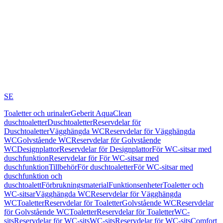
SE
Toaletter och urinaler
Geberit AquaClean
duschtoaletter
Duschtoaletter
Reservdelar för
Duschtoaletter
Vägghängda WC
Reservdelar för Vägghängda
WC
Golvstående WC
Reservdelar för Golvstående
WC
Designplattor
Reservdelar för Designplattor
För WC-sitsar med
duschfunktion
Reservdelar för För WC-sitsar med
duschfunktion
Tillbehör
För duschtoaletter
För WC-sitsar med
duschfunktion och
duschtoalett
Förbrukningsmaterial
Funktionsenheter
Toaletter och
WC-sitsar
Vägghängda WC
Reservdelar för Vägghängda
WC
Toaletter
Reservdelar för Toaletter
Golvstående WC
Reservdelar
för Golvstående WC
Toaletter
Reservdelar för Toaletter
WC-
sits
Reservdelar för WC-sits
WC-sits
Reservdelar för WC-sits
Comfort