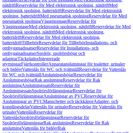
nätdrift
Reservdelar för Med elektronisk spolning, nätdrift
Med
elektronisk spolning, batteridrift
Reservdelar för Med elektronisk
spolning, batteridrift
Med pneumatisk spolning
Reservdelar för Med
pneumatisk spolning
Väggmontage
Reservdelar för
Väggmontage
Med elektronisk spolning, nätdrift
Reservdelar för Med
elektronisk spolning, nätdrift
Med elektronisk spolning,
batteridrift
Reservdelar för Med elektronisk spolning,
batteridrift
Tillbehör
Reservdelar för Tillbehör
Installations- och
ombyggnadssatser
Reservdelar för Installations- och
ombyggnadssatser
Spolrör, spolrörsböjar och
adaptrar
Täckplattor
Integrerade
styrningar
Fjärrkontroller
Apparatanslutningar för toaletter, urinaler
och bidéer
Vattenlås för WC och tvättställ
Reservdelar för Vattenlås
för WC och tvättställ
Anslutningsböjar
Reservdelar för
Anslutningsböjar
Rak anslutning
Reservdelar för Rak
anslutning
Anslutningssats
Reservdelar för
Anslutningssats
Spolrörsförlängningar
Reservdelar för
Spolrörsförlängningar
Anslutningar av PVC
Reservdelar för
Anslutningar av PVC
Manschetter och täckkåpor
Adapter- och
kopplingsdelar
Vattenlås för urinaler
Reservdelar för Vattenlås för
urinaler
Vattenlås
Reservdelar för
Vattenlås
Spolrörsförlängningar
Reservdelar för
Spolrörsförlängningar
Rak anslutning
Reservdelar för Rak
anslutning
Vattenlås för bidéer
Rak