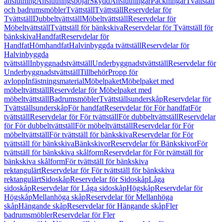
anslutning
Anslutningsböjar
Skydd
Anslutningar
Packningar
Tvättställ
och badrumsmöbler
Tvättställ
Tvättställ
Reservdelar för
Tvättställ
Dubbeltvättställ
Möbeltvättställ
Reservdelar för
Möbeltvättställ
Tvättställ för bänkskiva
Reservdelar för Tvättställ för
bänkskiva
Handfat
Reservdelar för
Handfat
Hörnhandfat
Halvinbyggda tvättställ
Reservdelar för
Halvinbyggda
tvättställ
Inbyggnadstvättställ
Underbyggnadstvättställ
Reservdelar för
Underbyggnadstvättställ
Tillbehör
Propp för
avlopp
Infästningsmaterial
Möbelpaket
Möbelpaket med
möbeltvättställ
Reservdelar för Möbelpaket med
möbeltvättställ
Badrumsmöbler
Tvättställsunderskåp
Reservdelar för
Tvättställsunderskåp
För handfat
Reservdelar för För handfat
För
tvättställ
Reservdelar för För tvättställ
För dubbeltvättställ
Reservdelar
för För dubbeltvättställ
För möbeltvättställ
Reservdelar för För
möbeltvättställ
För tvättställ för bänkskiva
Reservdelar för För
tvättställ för bänkskiva
Bänkskivor
Reservdelar för Bänkskivor
För
tvättställ för bänkskiva skålform
Reservdelar för För tvättställ för
bänkskiva skålform
För tvättställ för bänkskiva
rektangulärt
Reservdelar för För tvättställ för bänkskiva
rektangulärt
Sidoskåp
Reservdelar för Sidoskåp
Låga
sidoskåp
Reservdelar för Låga sidoskåp
Högskåp
Reservdelar för
Högskåp
Mellanhöga skåp
Reservdelar för Mellanhöga
skåp
Hängande skåp
Reservdelar för Hängande skåp
Fler
badrumsmöbler
Reservdelar för Fler