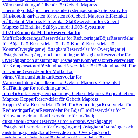
Värmeanslutningar
Tillbehör för Geberit Mapress
Therm
Skyddskåpor med rörände
Systempackningar
Set skruv för
flänskopplingar
Fästen för systemrör
Geberit Mapress Elförzinkat
Stål
Geberit Mapress Elförzinkat Stål
Reservdelar för Geberit
Mapress Elförzinkat Stål
Systemrör 1.0034
Systemrör
1.0215
Rörnipplar
Muffar
Reservdelar för
Muffar
Reduceringar
Reservdelar för Reduceringar
Böjar
Reservdelar
för Böjar
T-rör
Reservdelar för T-rör
Korsrör
Reservdelar för
Korsrör
Övergångar ej löstagbara
Reservdelar för Övergångar ej
löstagbara
Övergångar och anslutningar, löstagbara
Reservdelar för
Övergångar och anslutningar, löstagbara
Kompensatorer
Reservdelar
för Kompensatorer
Förslutningar
Reservdelar för Förslutningar
Muffar
för värme
Reservdelar för Muffar för
värme
Värmeanslutningar
Reservdelar för
Värmeanslutningar
Tillbehör för Geberit Mapress Elförzinkat
Stål
Tätningar för rörledningar och
rördelar
Rörfästen
Systempackningar
Geberit Mapress Koppar
Geberit
Mapress Koppar
Reservdelar för Geberit Mapress
Koppar
Muffar
Reservdelar för Muffar
Reduceringar
Reservdelar för
Reduceringar
Böjar
Reservdelar för Böjar
T-rör
Reservdelar för T-
rör
Invändig cirkulation
Reservdelar för Invändig
cirkulation
Korsrör
Reservdelar för Korsrör
Övergångar ej
löstagbara
Reservdelar för Övergångar ej löstagbara
Övergångar och
anslutningar, löstagbara
Reservdelar för Övergångar och
anslutningar, löstagbara
Förslutningar
Reservdelar för