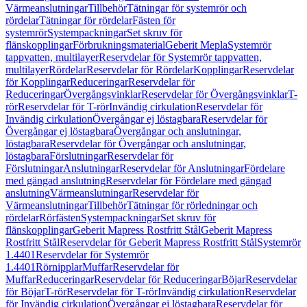
Värmeanslutningar
Tillbehör
Tätningar för systemrör och
rördelar
Tätningar för rördelar
Fästen för
systemrör
Systempackningar
Set skruv för
flänskopplingar
Förbrukningsmaterial
Geberit Mepla
Systemrör
tappvatten, multilayer
Reservdelar för Systemrör tappvatten,
multilayer
Rördelar
Reservdelar för Rördelar
Kopplingar
Reservdelar
för Kopplingar
Reduceringar
Reservdelar för
Reduceringar
Övergångsvinklar
Reservdelar för Övergångsvinklar
T-
rör
Reservdelar för T-rör
Invändig cirkulation
Reservdelar för
Invändig cirkulation
Övergångar ej löstagbara
Reservdelar för
Övergångar ej löstagbara
Övergångar och anslutningar,
löstagbara
Reservdelar för Övergångar och anslutningar,
löstagbara
Förslutningar
Reservdelar för
Förslutningar
Anslutningar
Reservdelar för Anslutningar
Fördelare
med gängad anslutning
Reservdelar för Fördelare med gängad
anslutning
Värmeanslutningar
Reservdelar för
Värmeanslutningar
Tillbehör
Tätningar för rörledningar och
rördelar
Rörfästen
Systempackningar
Set skruv för
flänskopplingar
Geberit Mapress Rostfritt Stål
Geberit Mapress
Rostfritt Stål
Reservdelar för Geberit Mapress Rostfritt Stål
Systemrör
1.4401
Reservdelar för Systemrör
1.4401
Rörnipplar
Muffar
Reservdelar för
Muffar
Reduceringar
Reservdelar för Reduceringar
Böjar
Reservdelar
för Böjar
T-rör
Reservdelar för T-rör
Invändig cirkulation
Reservdelar
för Invändig cirkulation
Övergångar ej löstagbara
Reservdelar för