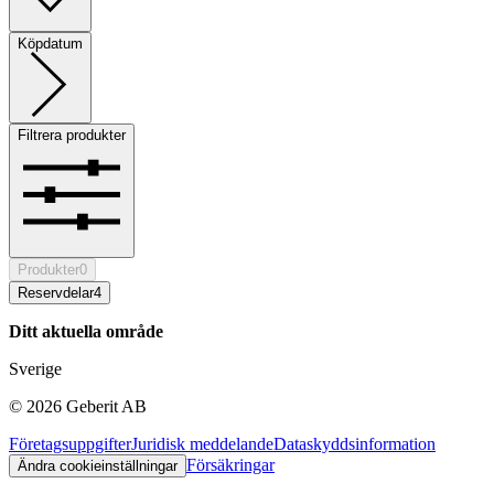
Köpdatum
Filtrera produkter
Produkter
0
Reservdelar
4
Ditt aktuella område
Sverige
©
2026
Geberit AB
Företagsuppgifter
Juridisk meddelande
Dataskyddsinformation
Försäkringar
Ändra cookieinställningar