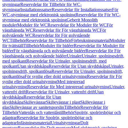
styrningar
Reservdelar för Tillbehör för WC-
styrningar
Installationssatser
Reservdelar för Installationssatser
För
WC-styrningar med elektronisk spolning
Reservdelar för För WC-
styrningar med elektronisk spolning
Geberit Monolith
moduler
Moduler för WC
Reservdelar för Moduler för WC
För
vägghängda WC
Reservdelar för För vägghängda WC
För
golvstående WC
Reservdelar för För golvstående
WC
Tillbehör
Reservdelar för Tillbehör
Förbrukningsmaterial
Moduler
för tvättställ
Tillbehör
Moduler för bidéer
Reservdelar för Moduler för
bidéer
För vägghängda och golvstående bidéer
Reservdelar för För
vägghängda och golvstående bidéer
Urinaler
Urinaler, spolningsdrift,
med spolkant
Reservdelar för Urinaler, spolningsdrift, med
spolkant
Utan skyddskåpa
Reservdelar för Utan skyddskåpa
Urinaler,
spolningsdrift, spolkantlösa
Reservdelar för Urinaler, spolningsdrift,
spolkantlösa
För synlig eller dold urinalstyrning
Reservdelar för För
synlig eller dold urinalstyrning
Med integrerad
urinalstyrning
Reservdelar för Med integrerad urinalstyrning
Urinaler,
vattenfri drift
Reservdelar för Urinaler, vattenfri drift
Utan
skyddskåpa
Reservdelar för Utan
skyddskåpa
Skiljeväggar
Skiljeväggar i plast
Skiljeväggar i
glas
Skiljeväggar av sanitetsporslin
Tillbehör
Reservdelar för
Tillbehör
Vattenlås och vattenlåstillbehör
Spolrör, spolrörsböjar och
adaptrar
Reservdelar för Spolrör, spolrörsböjar och
adaptrar
Infästningsmaterial
Urinalstyrningar
Dolt
montage
Reservdelar för Dolt montage
Med elektronisk spolning,