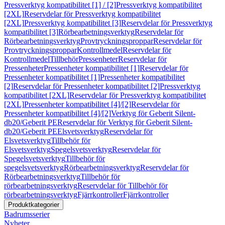
Pressverktyg kompatibilitet [1] / [2]
Pressverktyg kompatibilitet
[2XL]
Reservdelar för Pressverktyg kompatibilitet
[2XL]
Pressverktyg kompatibilitet [3]
Reservdelar för Pressverktyg
kompatibilitet [3]
Rörbearbetningsverktyg
Reservdelar för
Rörbearbetningsverktyg
Provtryckningsproppar
Reservdelar för
Provtryckningsproppar
Kontrollmedel
Reservdelar för
Kontrollmedel
Tillbehör
Pressenheter
Reservdelar för
Pressenheter
Pressenheter kompatibilitet [1]
Reservdelar för
Pressenheter kompatibilitet [1]
Pressenheter kompatibilitet
[2]
Reservdelar för Pressenheter kompatibilitet [2]
Pressverktyg
kompatibilitet [2XL]
Reservdelar för Pressverktyg kompatibilitet
[2XL]
Pressenheter kompatibilitet [4]/[2]
Reservdelar för
Pressenheter kompatibilitet [4]/[2]
Verktyg för Geberit Silent-
db20/Geberit PE
Reservdelar för Verktyg för Geberit Silent-
db20/Geberit PE
Elsvetsverktyg
Reservdelar för
Elsvetsverktyg
Tillbehör för
Elsvetsverktyg
Spegelsvetsverktyg
Reservdelar för
Spegelsvetsverktyg
Tillbehör för
spegelsvetsverktyg
Rörbearbetningsverktyg
Reservdelar för
Rörbearbetningsverktyg
Tillbehör för
rörbearbetningsverktyg
Reservdelar för Tillbehör för
rörbearbetningsverktyg
Fjärrkontroller
Fjärrkontroller
Produktkategorier
Badrumsserier
Nyheter