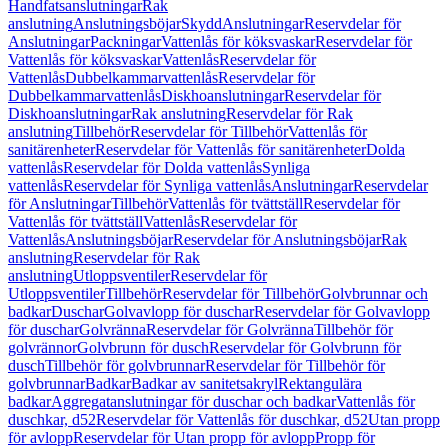
Handfatsanslutningar
Rak
anslutning
Anslutningsböjar
Skydd
Anslutningar
Reservdelar för
Anslutningar
Packningar
Vattenlås för köksvaskar
Reservdelar för
Vattenlås för köksvaskar
Vattenlås
Reservdelar för
Vattenlås
Dubbelkammarvattenlås
Reservdelar för
Dubbelkammarvattenlås
Diskhoanslutningar
Reservdelar för
Diskhoanslutningar
Rak anslutning
Reservdelar för Rak
anslutning
Tillbehör
Reservdelar för Tillbehör
Vattenlås för
sanitärenheter
Reservdelar för Vattenlås för sanitärenheter
Dolda
vattenlås
Reservdelar för Dolda vattenlås
Synliga
vattenlås
Reservdelar för Synliga vattenlås
Anslutningar
Reservdelar
för Anslutningar
Tillbehör
Vattenlås för tvättställ
Reservdelar för
Vattenlås för tvättställ
Vattenlås
Reservdelar för
Vattenlås
Anslutningsböjar
Reservdelar för Anslutningsböjar
Rak
anslutning
Reservdelar för Rak
anslutning
Utloppsventiler
Reservdelar för
Utloppsventiler
Tillbehör
Reservdelar för Tillbehör
Golvbrunnar och
badkar
Duschar
Golvavlopp för duschar
Reservdelar för Golvavlopp
för duschar
Golvränna
Reservdelar för Golvränna
Tillbehör för
golvrännor
Golvbrunn för dusch
Reservdelar för Golvbrunn för
dusch
Tillbehör för golvbrunnar
Reservdelar för Tillbehör för
golvbrunnar
Badkar
Badkar av sanitetsakryl
Rektangulära
badkar
Aggregatanslutningar för duschar och badkar
Vattenlås för
duschkar, d52
Reservdelar för Vattenlås för duschkar, d52
Utan propp
för avlopp
Reservdelar för Utan propp för avlopp
Propp för