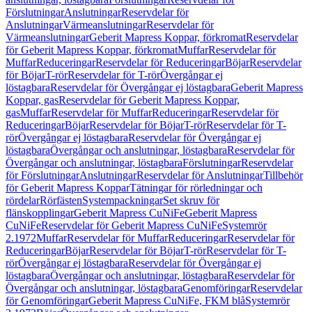
Förslutningar
Anslutningar
Reservdelar för
Anslutningar
Värmeanslutningar
Reservdelar för
Värmeanslutningar
Geberit Mapress Koppar, förkromat
Reservdelar
för Geberit Mapress Koppar, förkromat
Muffar
Reservdelar för
Muffar
Reduceringar
Reservdelar för Reduceringar
Böjar
Reservdelar
för Böjar
T-rör
Reservdelar för T-rör
Övergångar ej
löstagbara
Reservdelar för Övergångar ej löstagbara
Geberit Mapress
Koppar, gas
Reservdelar för Geberit Mapress Koppar,
gas
Muffar
Reservdelar för Muffar
Reduceringar
Reservdelar för
Reduceringar
Böjar
Reservdelar för Böjar
T-rör
Reservdelar för T-
rör
Övergångar ej löstagbara
Reservdelar för Övergångar ej
löstagbara
Övergångar och anslutningar, löstagbara
Reservdelar för
Övergångar och anslutningar, löstagbara
Förslutningar
Reservdelar
för Förslutningar
Anslutningar
Reservdelar för Anslutningar
Tillbehör
för Geberit Mapress Koppar
Tätningar för rörledningar och
rördelar
Rörfästen
Systempackningar
Set skruv för
flänskopplingar
Geberit Mapress CuNiFe
Geberit Mapress
CuNiFe
Reservdelar för Geberit Mapress CuNiFe
Systemrör
2.1972
Muffar
Reservdelar för Muffar
Reduceringar
Reservdelar för
Reduceringar
Böjar
Reservdelar för Böjar
T-rör
Reservdelar för T-
rör
Övergångar ej löstagbara
Reservdelar för Övergångar ej
löstagbara
Övergångar och anslutningar, löstagbara
Reservdelar för
Övergångar och anslutningar, löstagbara
Genomföringar
Reservdelar
för Genomföringar
Geberit Mapress CuNiFe, FKM blå
Systemrör