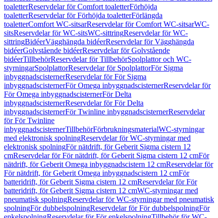
toaletter
Reservdelar för Comfort toaletter
Förhöjda
toaletter
Reservdelar för Förhöjda toaletter
Förlängda
toaletter
Comfort WC-sitsar
Reservdelar för Comfort WC-sitsar
WC-
sits
Reservdelar för WC-sits
WC-sittring
Reservdelar för WC-
sittring
Bidéer
Vägghängda bidéer
Reservdelar för Vägghängda
bidéer
Golvstående bidéer
Reservdelar för Golvstående
bidéer
Tillbehör
Reservdelar för Tillbehör
Spolplattor och WC-
styrningar
Spolplattor
Reservdelar för Spolplattor
För Sigma
inbyggnadscisterner
Reservdelar för För Sigma
inbyggnadscisterner
För Omega inbyggnadscisterner
Reservdelar för
För Omega inbyggnadscisterner
För Delta
inbyggnadscisterner
Reservdelar för För Delta
inbyggnadscisterner
För Twinline inbyggnadscisterner
Reservdelar
för För Twinline
inbyggnadscisterner
Tillbehör
Förbrukningsmaterial
WC-styrningar
med elektronisk spolning
Reservdelar för WC-styrningar med
elektronisk spolning
För nätdrift, för Geberit Sigma cistern 12
cm
Reservdelar för För nätdrift, för Geberit Sigma cistern 12 cm
För
nätdrift, för Geberit Omega inbyggnadscistern 12 cm
Reservdelar för
För nätdrift, för Geberit Omega inbyggnadscistern 12 cm
För
batteridrift, för Geberit Sigma cistern 12 cm
Reservdelar för För
batteridrift, för Geberit Sigma cistern 12 cm
WC-styrningar med
pneumatisk spolning
Reservdelar för WC-styrningar med pneumatisk
spolning
För dubbelspolning
Reservdelar för För dubbelspolning
För
enkelspolning
Reservdelar för För enkelspolning
Tillbehör för WC-