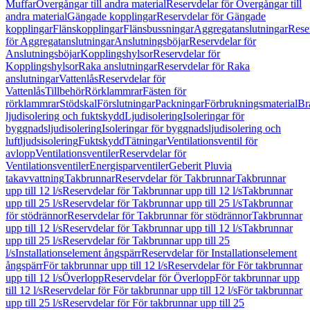
Muffar
Övergångar till andra material
Reservdelar för Övergångar till
andra material
Gängade kopplingar
Reservdelar för Gängade
kopplingar
Flänskopplingar
Flänsbussningar
Aggregatanslutningar
Rese
för Aggregatanslutningar
Anslutningsböjar
Reservdelar för
Anslutningsböjar
Kopplingshylsor
Reservdelar för
Kopplingshylsor
Raka anslutningar
Reservdelar för Raka
anslutningar
Vattenlås
Reservdelar för
Vattenlås
Tillbehör
Rörklammrar
Fästen för
rörklammrar
Stödskal
Förslutningar
Packningar
Förbrukningsmaterial
Br
ljudisolering och fuktskydd
Ljudisolering
Isoleringar för
byggnadsljudisolering
Isoleringar för byggnadsljudisolering och
luftljudsisolering
Fuktskydd
Tätningar
Ventilationsventil för
avlopp
Ventilationsventiler
Reservdelar för
Ventilationsventiler
Energisparventiler
Geberit Pluvia
takavvattning
Takbrunnar
Reservdelar för Takbrunnar
Takbrunnar
upp till 12 l/s
Reservdelar för Takbrunnar upp till 12 l/s
Takbrunnar
upp till 25 l/s
Reservdelar för Takbrunnar upp till 25 l/s
Takbrunnar
för stödrännor
Reservdelar för Takbrunnar för stödrännor
Takbrunnar
upp till 12 l/s
Reservdelar för Takbrunnar upp till 12 l/s
Takbrunnar
upp till 25 l/s
Reservdelar för Takbrunnar upp till 25
l/s
Installationselement ångspärr
Reservdelar för Installationselement
ångspärr
För takbrunnar upp till 12 l/s
Reservdelar för För takbrunnar
upp till 12 l/s
Överlopp
Reservdelar för Överlopp
För takbrunnar upp
till 12 l/s
Reservdelar för För takbrunnar upp till 12 l/s
För takbrunnar
upp till 25 l/s
Reservdelar för För takbrunnar upp till 25