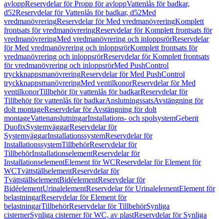
avlopp
Reservdelar för Propp för avlopp
Vattenlås för badkar,
d52
Reservdelar för Vattenlås för badkar, d52
Med
vredmanövrering
Reservdelar för Med vredmanövrering
Komplett
frontsats för vredmanövrering
Reservdelar för Komplett frontsats för
vredmanövrering
Med vredmanövrering och inloppsrör
Reservdelar
för Med vredmanövrering och inloppsrör
Komplett frontsats för
vredmanövrering och inloppsrör
Reservdelar för Komplett frontsats
för vredmanövrering och inloppsrör
Med PushControl
tryckknappsmanövrering
Reservdelar för Med PushControl
tryckknappsmanövrering
Med ventilkonor
Reservdelar för Med
ventilkonor
Tillbehör för vattenlås för badkar
Reservdelar för
Tillbehör för vattenlås för badkar
Anslutningssats
Avstängning för
dolt montage
Reservdelar för Avstängning för dolt
montage
Vattenanslutningar
Installations- och spolsystem
Geberit
Duofix
Systemväggar
Reservdelar för
Systemväggar
Installationssystem
Reservdelar för
Installationssystem
Tillbehör
Reservdelar för
Tillbehör
Installationselement
Reservdelar för
Installationselement
Element för WC
Reservdelar för Element för
WC
Tvättställselement
Reservdelar för
Tvättställselement
Bidéelement
Reservdelar för
Bidéelement
Urinalelement
Reservdelar för Urinalelement
Element för
belastningar
Reservdelar för Element för
belastningar
Tillbehör
Reservdelar för Tillbehör
Synliga
cisterner
Synliga cisterner för WC, av plast
Reservdelar för Synliga