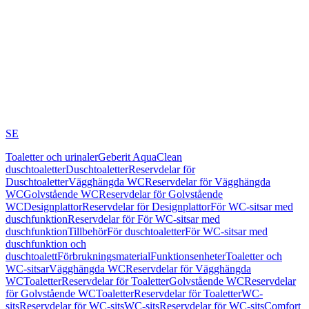
SE
Toaletter och urinaler
Geberit AquaClean
duschtoaletter
Duschtoaletter
Reservdelar för
Duschtoaletter
Vägghängda WC
Reservdelar för Vägghängda
WC
Golvstående WC
Reservdelar för Golvstående
WC
Designplattor
Reservdelar för Designplattor
För WC-sitsar med
duschfunktion
Reservdelar för För WC-sitsar med
duschfunktion
Tillbehör
För duschtoaletter
För WC-sitsar med
duschfunktion och
duschtoalett
Förbrukningsmaterial
Funktionsenheter
Toaletter och
WC-sitsar
Vägghängda WC
Reservdelar för Vägghängda
WC
Toaletter
Reservdelar för Toaletter
Golvstående WC
Reservdelar
för Golvstående WC
Toaletter
Reservdelar för Toaletter
WC-
sits
Reservdelar för WC-sits
WC-sits
Reservdelar för WC-sits
Comfort