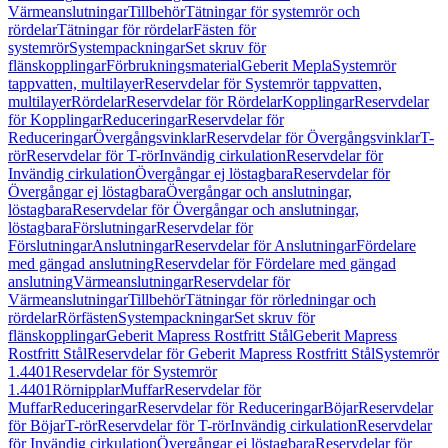
Värmeanslutningar
Tillbehör
Tätningar för systemrör och
rördelar
Tätningar för rördelar
Fästen för
systemrör
Systempackningar
Set skruv för
flänskopplingar
Förbrukningsmaterial
Geberit Mepla
Systemrör
tappvatten, multilayer
Reservdelar för Systemrör tappvatten,
multilayer
Rördelar
Reservdelar för Rördelar
Kopplingar
Reservdelar
för Kopplingar
Reduceringar
Reservdelar för
Reduceringar
Övergångsvinklar
Reservdelar för Övergångsvinklar
T-
rör
Reservdelar för T-rör
Invändig cirkulation
Reservdelar för
Invändig cirkulation
Övergångar ej löstagbara
Reservdelar för
Övergångar ej löstagbara
Övergångar och anslutningar,
löstagbara
Reservdelar för Övergångar och anslutningar,
löstagbara
Förslutningar
Reservdelar för
Förslutningar
Anslutningar
Reservdelar för Anslutningar
Fördelare
med gängad anslutning
Reservdelar för Fördelare med gängad
anslutning
Värmeanslutningar
Reservdelar för
Värmeanslutningar
Tillbehör
Tätningar för rörledningar och
rördelar
Rörfästen
Systempackningar
Set skruv för
flänskopplingar
Geberit Mapress Rostfritt Stål
Geberit Mapress
Rostfritt Stål
Reservdelar för Geberit Mapress Rostfritt Stål
Systemrör
1.4401
Reservdelar för Systemrör
1.4401
Rörnipplar
Muffar
Reservdelar för
Muffar
Reduceringar
Reservdelar för Reduceringar
Böjar
Reservdelar
för Böjar
T-rör
Reservdelar för T-rör
Invändig cirkulation
Reservdelar
för Invändig cirkulation
Övergångar ej löstagbara
Reservdelar för