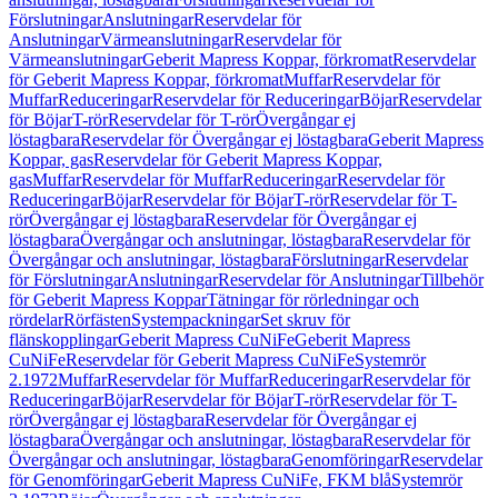
Förslutningar
Anslutningar
Reservdelar för
Anslutningar
Värmeanslutningar
Reservdelar för
Värmeanslutningar
Geberit Mapress Koppar, förkromat
Reservdelar
för Geberit Mapress Koppar, förkromat
Muffar
Reservdelar för
Muffar
Reduceringar
Reservdelar för Reduceringar
Böjar
Reservdelar
för Böjar
T-rör
Reservdelar för T-rör
Övergångar ej
löstagbara
Reservdelar för Övergångar ej löstagbara
Geberit Mapress
Koppar, gas
Reservdelar för Geberit Mapress Koppar,
gas
Muffar
Reservdelar för Muffar
Reduceringar
Reservdelar för
Reduceringar
Böjar
Reservdelar för Böjar
T-rör
Reservdelar för T-
rör
Övergångar ej löstagbara
Reservdelar för Övergångar ej
löstagbara
Övergångar och anslutningar, löstagbara
Reservdelar för
Övergångar och anslutningar, löstagbara
Förslutningar
Reservdelar
för Förslutningar
Anslutningar
Reservdelar för Anslutningar
Tillbehör
för Geberit Mapress Koppar
Tätningar för rörledningar och
rördelar
Rörfästen
Systempackningar
Set skruv för
flänskopplingar
Geberit Mapress CuNiFe
Geberit Mapress
CuNiFe
Reservdelar för Geberit Mapress CuNiFe
Systemrör
2.1972
Muffar
Reservdelar för Muffar
Reduceringar
Reservdelar för
Reduceringar
Böjar
Reservdelar för Böjar
T-rör
Reservdelar för T-
rör
Övergångar ej löstagbara
Reservdelar för Övergångar ej
löstagbara
Övergångar och anslutningar, löstagbara
Reservdelar för
Övergångar och anslutningar, löstagbara
Genomföringar
Reservdelar
för Genomföringar
Geberit Mapress CuNiFe, FKM blå
Systemrör