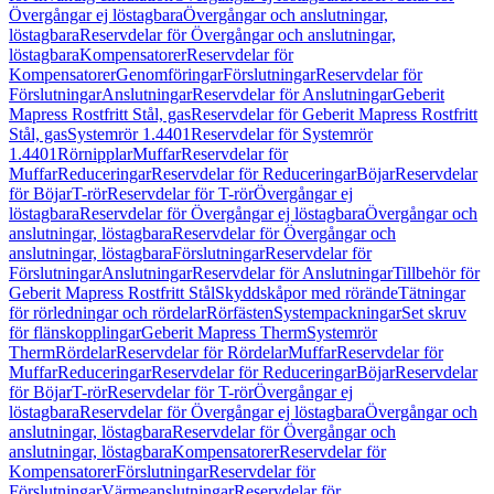
Övergångar ej löstagbara
Övergångar och anslutningar,
löstagbara
Reservdelar för Övergångar och anslutningar,
löstagbara
Kompensatorer
Reservdelar för
Kompensatorer
Genomföringar
Förslutningar
Reservdelar för
Förslutningar
Anslutningar
Reservdelar för Anslutningar
Geberit
Mapress Rostfritt Stål, gas
Reservdelar för Geberit Mapress Rostfritt
Stål, gas
Systemrör 1.4401
Reservdelar för Systemrör
1.4401
Rörnipplar
Muffar
Reservdelar för
Muffar
Reduceringar
Reservdelar för Reduceringar
Böjar
Reservdelar
för Böjar
T-rör
Reservdelar för T-rör
Övergångar ej
löstagbara
Reservdelar för Övergångar ej löstagbara
Övergångar och
anslutningar, löstagbara
Reservdelar för Övergångar och
anslutningar, löstagbara
Förslutningar
Reservdelar för
Förslutningar
Anslutningar
Reservdelar för Anslutningar
Tillbehör för
Geberit Mapress Rostfritt Stål
Skyddskåpor med rörände
Tätningar
för rörledningar och rördelar
Rörfästen
Systempackningar
Set skruv
för flänskopplingar
Geberit Mapress Therm
Systemrör
Therm
Rördelar
Reservdelar för Rördelar
Muffar
Reservdelar för
Muffar
Reduceringar
Reservdelar för Reduceringar
Böjar
Reservdelar
för Böjar
T-rör
Reservdelar för T-rör
Övergångar ej
löstagbara
Reservdelar för Övergångar ej löstagbara
Övergångar och
anslutningar, löstagbara
Reservdelar för Övergångar och
anslutningar, löstagbara
Kompensatorer
Reservdelar för
Kompensatorer
Förslutningar
Reservdelar för
Förslutningar
Värmeanslutningar
Reservdelar för