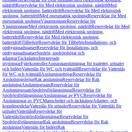
nätdrift
Reservdelar för Med elektronisk spolning, nätdrift
Med
elektronisk spolning, batteridrift
Reservdelar för Med elektronisk
spolning, batteridrift
Med pneumatisk spolning
Reservdelar för Med
pneumatisk spolning
Väggmontage
Reservdelar för
Väggmontage
Med elektronisk spolning, nätdrift
Reservdelar för Med
elektronisk spolning, nätdrift
Med elektronisk spolning,
batteridrift
Reservdelar för Med elektronisk spolning,
batteridrift
Tillbehör
Reservdelar för Tillbehör
Installations- och
ombyggnadssatser
Reservdelar för Installations- och
ombyggnadssatser
Spolrör, spolrörsböjar och
adaptrar
Täckplattor
Integrerade
styrningar
Fjärrkontroller
Apparatanslutningar för toaletter, urinaler
och bidéer
Vattenlås för WC och tvättställ
Reservdelar för Vattenlås
för WC och tvättställ
Anslutningsböjar
Reservdelar för
Anslutningsböjar
Rak anslutning
Reservdelar för Rak
anslutning
Anslutningssats
Reservdelar för
Anslutningssats
Spolrörsförlängningar
Reservdelar för
Spolrörsförlängningar
Anslutningar av PVC
Reservdelar för
Anslutningar av PVC
Manschetter och täckkåpor
Adapter- och
kopplingsdelar
Vattenlås för urinaler
Reservdelar för Vattenlås för
urinaler
Vattenlås
Reservdelar för
Vattenlås
Spolrörsförlängningar
Reservdelar för
Spolrörsförlängningar
Rak anslutning
Reservdelar för Rak
anslutning
Vattenlås för bidéer
Rak