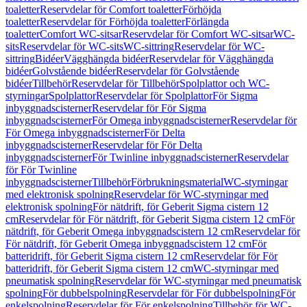
toaletter
Reservdelar för Comfort toaletter
Förhöjda
toaletter
Reservdelar för Förhöjda toaletter
Förlängda
toaletter
Comfort WC-sitsar
Reservdelar för Comfort WC-sitsar
WC-
sits
Reservdelar för WC-sits
WC-sittring
Reservdelar för WC-
sittring
Bidéer
Vägghängda bidéer
Reservdelar för Vägghängda
bidéer
Golvstående bidéer
Reservdelar för Golvstående
bidéer
Tillbehör
Reservdelar för Tillbehör
Spolplattor och WC-
styrningar
Spolplattor
Reservdelar för Spolplattor
För Sigma
inbyggnadscisterner
Reservdelar för För Sigma
inbyggnadscisterner
För Omega inbyggnadscisterner
Reservdelar för
För Omega inbyggnadscisterner
För Delta
inbyggnadscisterner
Reservdelar för För Delta
inbyggnadscisterner
För Twinline inbyggnadscisterner
Reservdelar
för För Twinline
inbyggnadscisterner
Tillbehör
Förbrukningsmaterial
WC-styrningar
med elektronisk spolning
Reservdelar för WC-styrningar med
elektronisk spolning
För nätdrift, för Geberit Sigma cistern 12
cm
Reservdelar för För nätdrift, för Geberit Sigma cistern 12 cm
För
nätdrift, för Geberit Omega inbyggnadscistern 12 cm
Reservdelar för
För nätdrift, för Geberit Omega inbyggnadscistern 12 cm
För
batteridrift, för Geberit Sigma cistern 12 cm
Reservdelar för För
batteridrift, för Geberit Sigma cistern 12 cm
WC-styrningar med
pneumatisk spolning
Reservdelar för WC-styrningar med pneumatisk
spolning
För dubbelspolning
Reservdelar för För dubbelspolning
För
enkelspolning
Reservdelar för För enkelspolning
Tillbehör för WC-