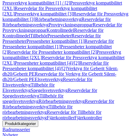
Pressverktyg kompatibilitet [1] / [2]
Pressverktyg kompatibilitet
[2XL]
Reservdelar för Pressverktyg kompatibilitet
[2XL]
Pressverktyg kompatibilitet [3]
Reservdelar för Pressverktyg
kompatibilitet [3]
Rörbearbetningsverktyg
Reservdelar för
Rörbearbetningsverktyg
Provtryckningsproppar
Reservdelar för
Provtryckningsproppar
Kontrollmedel
Reservdelar för
Kontrollmedel
Tillbehör
Pressenheter
Reservdelar för
Pressenheter
Pressenheter kompatibilitet [1]
Reservdelar för
Pressenheter kompatibilitet [1]
Pressenheter kompatibilitet
[2]
Reservdelar för Pressenheter kompatibilitet [2]
Pressverktyg
kompatibilitet [2XL]
Reservdelar för Pressverktyg kompatibilitet
[2XL]
Pressenheter kompatibilitet [4]/[2]
Reservdelar för
Pressenheter kompatibilitet [4]/[2]
Verktyg för Geberit Silent-
db20/Geberit PE
Reservdelar för Verktyg för Geberit Silent-
db20/Geberit PE
Elsvetsverktyg
Reservdelar för
Elsvetsverktyg
Tillbehör för
Elsvetsverktyg
Spegelsvetsverktyg
Reservdelar för
Spegelsvetsverktyg
Tillbehör för
spegelsvetsverktyg
Rörbearbetningsverktyg
Reservdelar för
Rörbearbetningsverktyg
Tillbehör för
rörbearbetningsverktyg
Reservdelar för Tillbehör för
rörbearbetningsverktyg
Fjärrkontroller
Fjärrkontroller
Produktkategorier
Badrumsserier
Nyheter