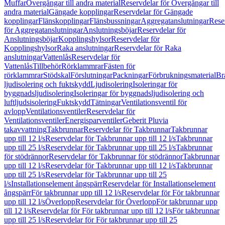
Muffar
Övergångar till andra material
Reservdelar för Övergångar till
andra material
Gängade kopplingar
Reservdelar för Gängade
kopplingar
Flänskopplingar
Flänsbussningar
Aggregatanslutningar
Rese
för Aggregatanslutningar
Anslutningsböjar
Reservdelar för
Anslutningsböjar
Kopplingshylsor
Reservdelar för
Kopplingshylsor
Raka anslutningar
Reservdelar för Raka
anslutningar
Vattenlås
Reservdelar för
Vattenlås
Tillbehör
Rörklammrar
Fästen för
rörklammrar
Stödskal
Förslutningar
Packningar
Förbrukningsmaterial
Br
ljudisolering och fuktskydd
Ljudisolering
Isoleringar för
byggnadsljudisolering
Isoleringar för byggnadsljudisolering och
luftljudsisolering
Fuktskydd
Tätningar
Ventilationsventil för
avlopp
Ventilationsventiler
Reservdelar för
Ventilationsventiler
Energisparventiler
Geberit Pluvia
takavvattning
Takbrunnar
Reservdelar för Takbrunnar
Takbrunnar
upp till 12 l/s
Reservdelar för Takbrunnar upp till 12 l/s
Takbrunnar
upp till 25 l/s
Reservdelar för Takbrunnar upp till 25 l/s
Takbrunnar
för stödrännor
Reservdelar för Takbrunnar för stödrännor
Takbrunnar
upp till 12 l/s
Reservdelar för Takbrunnar upp till 12 l/s
Takbrunnar
upp till 25 l/s
Reservdelar för Takbrunnar upp till 25
l/s
Installationselement ångspärr
Reservdelar för Installationselement
ångspärr
För takbrunnar upp till 12 l/s
Reservdelar för För takbrunnar
upp till 12 l/s
Överlopp
Reservdelar för Överlopp
För takbrunnar upp
till 12 l/s
Reservdelar för För takbrunnar upp till 12 l/s
För takbrunnar
upp till 25 l/s
Reservdelar för För takbrunnar upp till 25