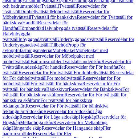
anslutning
Anslutningsböjar
Skydd
Anslutningar
Packningar
Tvättställ
och badrumsmöbler
Tvättställ
Tvättställ
Reservdelar för
Tvättställ
Dubbeltvättställ
Möbeltvättställ
Reservdelar för
Möbeltvättställ
Tvättställ för bänkskiva
Reservdelar för Tvättställ för
bänkskiva
Handfat
Reservdelar för
Handfat
Hörnhandfat
Halvinbyggda tvättställ
Reservdelar för
Halvinbyggda
tvättställ
Inbyggnadstvättställ
Underbyggnadstvättställ
Reservdelar för
Underbyggnadstvättställ
Tillbehör
Propp för
avlopp
Infästningsmaterial
Möbelpaket
Möbelpaket med
möbeltvättställ
Reservdelar för Möbelpaket med
möbeltvättställ
Badrumsmöbler
Tvättställsunderskåp
Reservdelar för
Tvättställsunderskåp
För handfat
Reservdelar för För handfat
För
tvättställ
Reservdelar för För tvättställ
För dubbeltvättställ
Reservdelar
för För dubbeltvättställ
För möbeltvättställ
Reservdelar för För
möbeltvättställ
För tvättställ för bänkskiva
Reservdelar för För
tvättställ för bänkskiva
Bänkskivor
Reservdelar för Bänkskivor
För
tvättställ för bänkskiva skålform
Reservdelar för För tvättställ för
bänkskiva skålform
För tvättställ för bänkskiva
rektangulärt
Reservdelar för För tvättställ för bänkskiva
rektangulärt
Sidoskåp
Reservdelar för Sidoskåp
Låga
sidoskåp
Reservdelar för Låga sidoskåp
Högskåp
Reservdelar för
Högskåp
Mellanhöga skåp
Reservdelar för Mellanhöga
skåp
Hängande skåp
Reservdelar för Hängande skåp
Fler
badrumsmöbler
Reservdelar för Fler