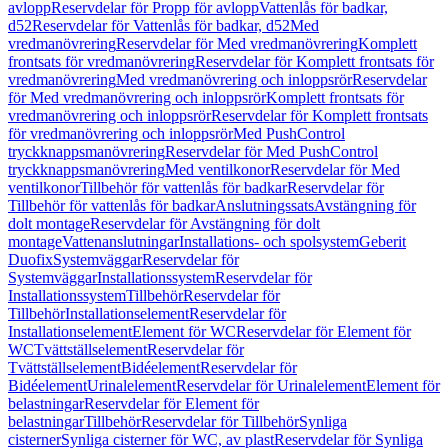
avlopp
Reservdelar för Propp för avlopp
Vattenlås för badkar,
d52
Reservdelar för Vattenlås för badkar, d52
Med
vredmanövrering
Reservdelar för Med vredmanövrering
Komplett
frontsats för vredmanövrering
Reservdelar för Komplett frontsats för
vredmanövrering
Med vredmanövrering och inloppsrör
Reservdelar
för Med vredmanövrering och inloppsrör
Komplett frontsats för
vredmanövrering och inloppsrör
Reservdelar för Komplett frontsats
för vredmanövrering och inloppsrör
Med PushControl
tryckknappsmanövrering
Reservdelar för Med PushControl
tryckknappsmanövrering
Med ventilkonor
Reservdelar för Med
ventilkonor
Tillbehör för vattenlås för badkar
Reservdelar för
Tillbehör för vattenlås för badkar
Anslutningssats
Avstängning för
dolt montage
Reservdelar för Avstängning för dolt
montage
Vattenanslutningar
Installations- och spolsystem
Geberit
Duofix
Systemväggar
Reservdelar för
Systemväggar
Installationssystem
Reservdelar för
Installationssystem
Tillbehör
Reservdelar för
Tillbehör
Installationselement
Reservdelar för
Installationselement
Element för WC
Reservdelar för Element för
WC
Tvättställselement
Reservdelar för
Tvättställselement
Bidéelement
Reservdelar för
Bidéelement
Urinalelement
Reservdelar för Urinalelement
Element för
belastningar
Reservdelar för Element för
belastningar
Tillbehör
Reservdelar för Tillbehör
Synliga
cisterner
Synliga cisterner för WC, av plast
Reservdelar för Synliga