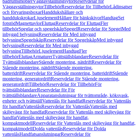
badrumsmöbler
Väggavställningsytor
Reservdelar för
Väggavställningsytor
Tillbehör
Reservdelar för Tillbehör
Lådinsatser
och förvaringsboxar
Handdukshållare och
handdukskrokar
Ljuselement
Hållare för bänkskivor
Handtag
Set
fotstöd
Magnettavlor
Eluttag
Reservdelar för Eluttag
Fler
tillbehör
Speglar och spegelskåp
Spegel
Reservdelar för Spegel
Med
inbyggd belysning
Reservdelar för Med inbyggd
belysning
Spegelskåp
Reservdelar för Spegelskåp
Med inbyggd
belysning
Reservdelar för Med inbyggd
belysning
Tillbehör
Ljuselement
Handtag
Fler
tillbehör
Eluttag
Armaturer
Tvättställsblandare
Reservdelar för
Tvättställsblandare
Stående montering, nätdrift
Reservdelar för
Stående montering, nätdrift
Stående montering,
batteridrift
Reservdelar för Stående montering, batteridrift
Stående
montering, generatordrift
Reservdelar för Stående montering,
generatordrift
Tillbehör
Reservdelar för Tillbehör
För
tvättställsblandare
Reservdelar för För
tvättställsblandare
Apparatanslutningar för tvättområde, köksvask,
enheter och tvättställ
Vattenlås för handfat
Reservdelar för Vattenlås
för handfat
Vattenlås
Reservdelar för Vattenlås
Vattenlås med
skiljevägg för handfat
Reservdelar för Vattenlås med skiljevägg för
handfat
Vattenlås med skiljevägg för handfat,
kompaktmodell
Reservdelar för Vattenlås med skiljevägg för handfat,
kompaktmodell
Dolda vattenlås
Reservdelar för Dolda
vattenlås
Handfatsanslutningar
Reservdelar för