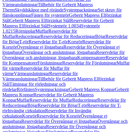
Värmeanslutningar
Tillbehör för Geberit Mapress
Therm
Skyddskåpor med rörände
Systempackningar
Set skruv för
flänskopplingar
Fästen för systemrör
Geberit Mapress Elförzinkat
Stål
Geberit Mapress Elförzinkat Stål
Reservdelar för Geberit
Mapress Elförzinkat Stål
Systemrör 1.0034
Systemrör
1.0215
Rörnipplar
Muffar
Reservdelar för
Muffar
Reduceringar
Reservdelar för Reduceringar
Böjar
Reservdelar
för Böjar
T-rör
Reservdelar för T-rör
Korsrör
Reservdelar för
Korsrör
Övergångar ej löstagbara
Reservdelar för Övergångar ej
löstagbara
Övergångar och anslutningar, löstagbara
Reservdelar för
Övergångar och anslutningar, löstagbara
Kompensatorer
Reservdelar
för Kompensatorer
Förslutningar
Reservdelar för Förslutningar
Muffar
för värme
Reservdelar för Muffar för
värme
Värmeanslutningar
Reservdelar för
Värmeanslutningar
Tillbehör för Geberit Mapress Elförzinkat
Stål
Tätningar för rörledningar och
rördelar
Rörfästen
Systempackningar
Geberit Mapress Koppar
Geberit
Mapress Koppar
Reservdelar för Geberit Mapress
Koppar
Muffar
Reservdelar för Muffar
Reduceringar
Reservdelar för
Reduceringar
Böjar
Reservdelar för Böjar
T-rör
Reservdelar för T-
rör
Invändig cirkulation
Reservdelar för Invändig
cirkulation
Korsrör
Reservdelar för Korsrör
Övergångar ej
löstagbara
Reservdelar för Övergångar ej löstagbara
Övergångar och
anslutningar, löstagbara
Reservdelar för Övergångar och
anslutningar, löstagbara
Förslutningar
Reservdelar för