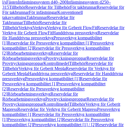
l/s
Fästen
Infästningssystem d40–200
Infästningssystem d250–
315
Tillbehör
Reservdelar för Tillbehör
För takbrunnar
Reservdelar för
För takbrunnar
För infästningar
Konventionell
takavvattning
Takbrunnar
Reservdelar för
Takbrunnar
Tillbehör
Reservdelar för
Tillbehör
Verktyg
Verktyg
Verktyg för Geberit FlowFit
Reservdelar för
Verktyg för Geberit FlowFit
Handdrivna pressverktyg
Reservdelar
för Handdrivna pressverktyg
Pressverktyg kompatibilitet
[1]
Reservdelar för Pressverktyg kompatibilitet [1]
Pressverktyg
kompatibilitet [2]
Reservdelar för Pressverktyg kompatibilitet
[2]
Rörbearbetningsverktyg
Reservdelar för
Rörbearbetningsverktyg
Provtryckningsproppar
Reservdelar för
Provtryckningsproppar
Kontrollmedel
Tillbehör
Reservdelar för
Tillbehör
Verktyg för Geberit Mepla
Reservdelar för Verktyg för
Geberit Mepla
Handdrivna pressverktyg
Reservdelar för Handdrivna
pressverktyg
Pressverktyg kompatibilitet [1]
Reservdelar för
Pressverktyg kompatibilitet [1]
Pressverktyg kompatibilitet
[2]
Reservdelar för Pressverktyg kompatibilitet
[2]
Rörbearbetningsverktyg
Reservdelar för
Rörbearbetningsverktyg
Provtryckningsproppar
Reservdelar för
Provtryckningsproppar
Kontrollmedel
Tillbehör
Verktyg för Geberit
Mapress
Reservdelar för Verktyg för Geberit Mapress
Pressverktyg
kompatibilitet [1]
Reservdelar för Pressverktyg kompatibilitet
[1]
Pressverktyg kompatibilitet [2]
Reservdelar för Pressverktyg
kompatibilitet [2]
Pressverktyg kompatibilitet [1] / [2]
Reservdelar för