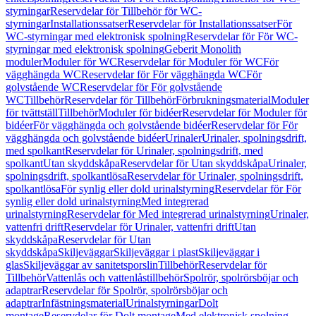
styrningar
Reservdelar för Tillbehör för WC-
styrningar
Installationssatser
Reservdelar för Installationssatser
För
WC-styrningar med elektronisk spolning
Reservdelar för För WC-
styrningar med elektronisk spolning
Geberit Monolith
moduler
Moduler för WC
Reservdelar för Moduler för WC
För
vägghängda WC
Reservdelar för För vägghängda WC
För
golvstående WC
Reservdelar för För golvstående
WC
Tillbehör
Reservdelar för Tillbehör
Förbrukningsmaterial
Moduler
för tvättställ
Tillbehör
Moduler för bidéer
Reservdelar för Moduler för
bidéer
För vägghängda och golvstående bidéer
Reservdelar för För
vägghängda och golvstående bidéer
Urinaler
Urinaler, spolningsdrift,
med spolkant
Reservdelar för Urinaler, spolningsdrift, med
spolkant
Utan skyddskåpa
Reservdelar för Utan skyddskåpa
Urinaler,
spolningsdrift, spolkantlösa
Reservdelar för Urinaler, spolningsdrift,
spolkantlösa
För synlig eller dold urinalstyrning
Reservdelar för För
synlig eller dold urinalstyrning
Med integrerad
urinalstyrning
Reservdelar för Med integrerad urinalstyrning
Urinaler,
vattenfri drift
Reservdelar för Urinaler, vattenfri drift
Utan
skyddskåpa
Reservdelar för Utan
skyddskåpa
Skiljeväggar
Skiljeväggar i plast
Skiljeväggar i
glas
Skiljeväggar av sanitetsporslin
Tillbehör
Reservdelar för
Tillbehör
Vattenlås och vattenlåstillbehör
Spolrör, spolrörsböjar och
adaptrar
Reservdelar för Spolrör, spolrörsböjar och
adaptrar
Infästningsmaterial
Urinalstyrningar
Dolt
montage
Reservdelar för Dolt montage
Med elektronisk spolning,