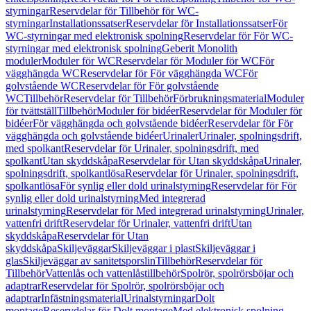
styrningar
Reservdelar för Tillbehör för WC-
styrningar
Installationssatser
Reservdelar för Installationssatser
För
WC-styrningar med elektronisk spolning
Reservdelar för För WC-
styrningar med elektronisk spolning
Geberit Monolith
moduler
Moduler för WC
Reservdelar för Moduler för WC
För
vägghängda WC
Reservdelar för För vägghängda WC
För
golvstående WC
Reservdelar för För golvstående
WC
Tillbehör
Reservdelar för Tillbehör
Förbrukningsmaterial
Moduler
för tvättställ
Tillbehör
Moduler för bidéer
Reservdelar för Moduler för
bidéer
För vägghängda och golvstående bidéer
Reservdelar för För
vägghängda och golvstående bidéer
Urinaler
Urinaler, spolningsdrift,
med spolkant
Reservdelar för Urinaler, spolningsdrift, med
spolkant
Utan skyddskåpa
Reservdelar för Utan skyddskåpa
Urinaler,
spolningsdrift, spolkantlösa
Reservdelar för Urinaler, spolningsdrift,
spolkantlösa
För synlig eller dold urinalstyrning
Reservdelar för För
synlig eller dold urinalstyrning
Med integrerad
urinalstyrning
Reservdelar för Med integrerad urinalstyrning
Urinaler,
vattenfri drift
Reservdelar för Urinaler, vattenfri drift
Utan
skyddskåpa
Reservdelar för Utan
skyddskåpa
Skiljeväggar
Skiljeväggar i plast
Skiljeväggar i
glas
Skiljeväggar av sanitetsporslin
Tillbehör
Reservdelar för
Tillbehör
Vattenlås och vattenlåstillbehör
Spolrör, spolrörsböjar och
adaptrar
Reservdelar för Spolrör, spolrörsböjar och
adaptrar
Infästningsmaterial
Urinalstyrningar
Dolt
montage
Reservdelar för Dolt montage
Med elektronisk spolning,