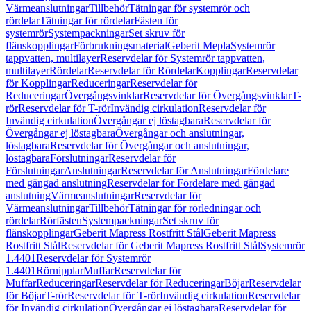
Värmeanslutningar
Tillbehör
Tätningar för systemrör och
rördelar
Tätningar för rördelar
Fästen för
systemrör
Systempackningar
Set skruv för
flänskopplingar
Förbrukningsmaterial
Geberit Mepla
Systemrör
tappvatten, multilayer
Reservdelar för Systemrör tappvatten,
multilayer
Rördelar
Reservdelar för Rördelar
Kopplingar
Reservdelar
för Kopplingar
Reduceringar
Reservdelar för
Reduceringar
Övergångsvinklar
Reservdelar för Övergångsvinklar
T-
rör
Reservdelar för T-rör
Invändig cirkulation
Reservdelar för
Invändig cirkulation
Övergångar ej löstagbara
Reservdelar för
Övergångar ej löstagbara
Övergångar och anslutningar,
löstagbara
Reservdelar för Övergångar och anslutningar,
löstagbara
Förslutningar
Reservdelar för
Förslutningar
Anslutningar
Reservdelar för Anslutningar
Fördelare
med gängad anslutning
Reservdelar för Fördelare med gängad
anslutning
Värmeanslutningar
Reservdelar för
Värmeanslutningar
Tillbehör
Tätningar för rörledningar och
rördelar
Rörfästen
Systempackningar
Set skruv för
flänskopplingar
Geberit Mapress Rostfritt Stål
Geberit Mapress
Rostfritt Stål
Reservdelar för Geberit Mapress Rostfritt Stål
Systemrör
1.4401
Reservdelar för Systemrör
1.4401
Rörnipplar
Muffar
Reservdelar för
Muffar
Reduceringar
Reservdelar för Reduceringar
Böjar
Reservdelar
för Böjar
T-rör
Reservdelar för T-rör
Invändig cirkulation
Reservdelar
för Invändig cirkulation
Övergångar ej löstagbara
Reservdelar för