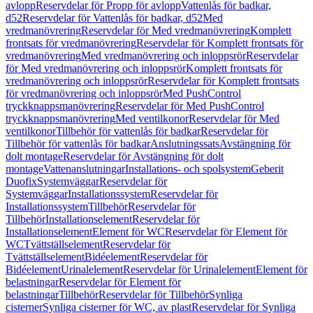
avlopp
Reservdelar för Propp för avlopp
Vattenlås för badkar,
d52
Reservdelar för Vattenlås för badkar, d52
Med
vredmanövrering
Reservdelar för Med vredmanövrering
Komplett
frontsats för vredmanövrering
Reservdelar för Komplett frontsats för
vredmanövrering
Med vredmanövrering och inloppsrör
Reservdelar
för Med vredmanövrering och inloppsrör
Komplett frontsats för
vredmanövrering och inloppsrör
Reservdelar för Komplett frontsats
för vredmanövrering och inloppsrör
Med PushControl
tryckknappsmanövrering
Reservdelar för Med PushControl
tryckknappsmanövrering
Med ventilkonor
Reservdelar för Med
ventilkonor
Tillbehör för vattenlås för badkar
Reservdelar för
Tillbehör för vattenlås för badkar
Anslutningssats
Avstängning för
dolt montage
Reservdelar för Avstängning för dolt
montage
Vattenanslutningar
Installations- och spolsystem
Geberit
Duofix
Systemväggar
Reservdelar för
Systemväggar
Installationssystem
Reservdelar för
Installationssystem
Tillbehör
Reservdelar för
Tillbehör
Installationselement
Reservdelar för
Installationselement
Element för WC
Reservdelar för Element för
WC
Tvättställselement
Reservdelar för
Tvättställselement
Bidéelement
Reservdelar för
Bidéelement
Urinalelement
Reservdelar för Urinalelement
Element för
belastningar
Reservdelar för Element för
belastningar
Tillbehör
Reservdelar för Tillbehör
Synliga
cisterner
Synliga cisterner för WC, av plast
Reservdelar för Synliga