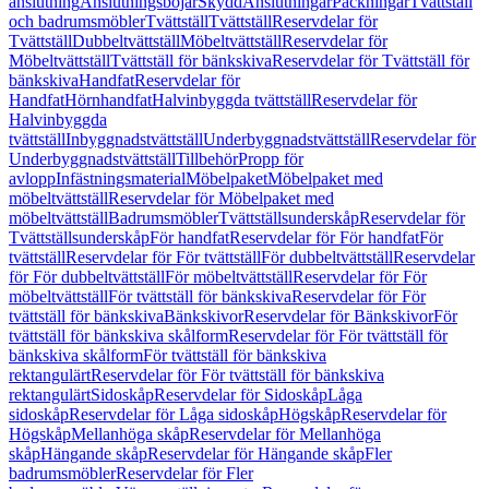
anslutning
Anslutningsböjar
Skydd
Anslutningar
Packningar
Tvättställ
och badrumsmöbler
Tvättställ
Tvättställ
Reservdelar för
Tvättställ
Dubbeltvättställ
Möbeltvättställ
Reservdelar för
Möbeltvättställ
Tvättställ för bänkskiva
Reservdelar för Tvättställ för
bänkskiva
Handfat
Reservdelar för
Handfat
Hörnhandfat
Halvinbyggda tvättställ
Reservdelar för
Halvinbyggda
tvättställ
Inbyggnadstvättställ
Underbyggnadstvättställ
Reservdelar för
Underbyggnadstvättställ
Tillbehör
Propp för
avlopp
Infästningsmaterial
Möbelpaket
Möbelpaket med
möbeltvättställ
Reservdelar för Möbelpaket med
möbeltvättställ
Badrumsmöbler
Tvättställsunderskåp
Reservdelar för
Tvättställsunderskåp
För handfat
Reservdelar för För handfat
För
tvättställ
Reservdelar för För tvättställ
För dubbeltvättställ
Reservdelar
för För dubbeltvättställ
För möbeltvättställ
Reservdelar för För
möbeltvättställ
För tvättställ för bänkskiva
Reservdelar för För
tvättställ för bänkskiva
Bänkskivor
Reservdelar för Bänkskivor
För
tvättställ för bänkskiva skålform
Reservdelar för För tvättställ för
bänkskiva skålform
För tvättställ för bänkskiva
rektangulärt
Reservdelar för För tvättställ för bänkskiva
rektangulärt
Sidoskåp
Reservdelar för Sidoskåp
Låga
sidoskåp
Reservdelar för Låga sidoskåp
Högskåp
Reservdelar för
Högskåp
Mellanhöga skåp
Reservdelar för Mellanhöga
skåp
Hängande skåp
Reservdelar för Hängande skåp
Fler
badrumsmöbler
Reservdelar för Fler