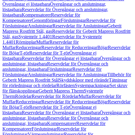
Övergångar ej löstagbara
Övergångar och anslutningar,
löstagbara
Reservdelar för Övergångar och anslutningar,
löstagbara
Kompensatorer
Reservdelar för
Kompensatorer
Genomföringar
Förslutningar
Reservdelar för
Förslutningar
Anslutningar
Reservdelar för Anslutningar
Geberit
Mapress Rostfritt Stål, gas
Reservdelar för Geberit Mapress Rostfritt
Stål, gas
Systemrör 1.4401
Reservdelar för Systemrör
1.4401
Rörnipplar
Muffar
Reservdelar för
Muffar
Reduceringar
Reservdelar för Reduceringar
Böjar
Reservdelar
för Böjar
T-rör
Reservdelar för T-rör
Övergångar ej
löstagbara
Reservdelar för Övergångar ej löstagbara
Övergångar och
anslutningar, löstagbara
Reservdelar för Övergångar och
anslutningar, löstagbara
Förslutningar
Reservdelar för
Förslutningar
Anslutningar
Reservdelar för Anslutningar
Tillbehör för
Geberit Mapress Rostfritt Stål
Skyddskåpor med rörände
Tätningar
för rörledningar och rördelar
Rörfästen
Systempackningar
Set skruv
för flänskopplingar
Geberit Mapress Therm
Systemrör
Therm
Rördelar
Reservdelar för Rördelar
Muffar
Reservdelar för
Muffar
Reduceringar
Reservdelar för Reduceringar
Böjar
Reservdelar
för Böjar
T-rör
Reservdelar för T-rör
Övergångar ej
löstagbara
Reservdelar för Övergångar ej löstagbara
Övergångar och
anslutningar, löstagbara
Reservdelar för Övergångar och
anslutningar, löstagbara
Kompensatorer
Reservdelar för
Kompensatorer
Förslutningar
Reservdelar för
Förslutningar
Värmeanslutningar
Reservdelar för