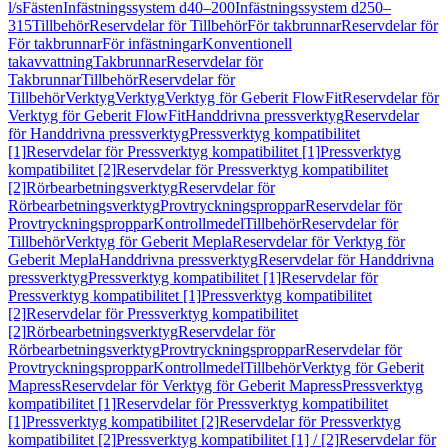
l/s
Fästen
Infästningssystem d40–200
Infästningssystem d250–
315
Tillbehör
Reservdelar för Tillbehör
För takbrunnar
Reservdelar för
För takbrunnar
För infästningar
Konventionell
takavvattning
Takbrunnar
Reservdelar för
Takbrunnar
Tillbehör
Reservdelar för
Tillbehör
Verktyg
Verktyg
Verktyg för Geberit FlowFit
Reservdelar för
Verktyg för Geberit FlowFit
Handdrivna pressverktyg
Reservdelar
för Handdrivna pressverktyg
Pressverktyg kompatibilitet
[1]
Reservdelar för Pressverktyg kompatibilitet [1]
Pressverktyg
kompatibilitet [2]
Reservdelar för Pressverktyg kompatibilitet
[2]
Rörbearbetningsverktyg
Reservdelar för
Rörbearbetningsverktyg
Provtryckningsproppar
Reservdelar för
Provtryckningsproppar
Kontrollmedel
Tillbehör
Reservdelar för
Tillbehör
Verktyg för Geberit Mepla
Reservdelar för Verktyg för
Geberit Mepla
Handdrivna pressverktyg
Reservdelar för Handdrivna
pressverktyg
Pressverktyg kompatibilitet [1]
Reservdelar för
Pressverktyg kompatibilitet [1]
Pressverktyg kompatibilitet
[2]
Reservdelar för Pressverktyg kompatibilitet
[2]
Rörbearbetningsverktyg
Reservdelar för
Rörbearbetningsverktyg
Provtryckningsproppar
Reservdelar för
Provtryckningsproppar
Kontrollmedel
Tillbehör
Verktyg för Geberit
Mapress
Reservdelar för Verktyg för Geberit Mapress
Pressverktyg
kompatibilitet [1]
Reservdelar för Pressverktyg kompatibilitet
[1]
Pressverktyg kompatibilitet [2]
Reservdelar för Pressverktyg
kompatibilitet [2]
Pressverktyg kompatibilitet [1] / [2]
Reservdelar för