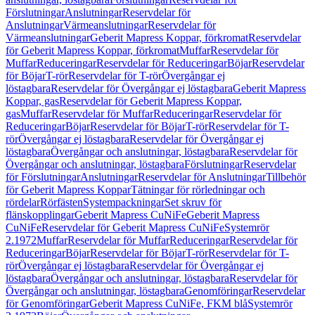
Förslutningar
Anslutningar
Reservdelar för
Anslutningar
Värmeanslutningar
Reservdelar för
Värmeanslutningar
Geberit Mapress Koppar, förkromat
Reservdelar
för Geberit Mapress Koppar, förkromat
Muffar
Reservdelar för
Muffar
Reduceringar
Reservdelar för Reduceringar
Böjar
Reservdelar
för Böjar
T-rör
Reservdelar för T-rör
Övergångar ej
löstagbara
Reservdelar för Övergångar ej löstagbara
Geberit Mapress
Koppar, gas
Reservdelar för Geberit Mapress Koppar,
gas
Muffar
Reservdelar för Muffar
Reduceringar
Reservdelar för
Reduceringar
Böjar
Reservdelar för Böjar
T-rör
Reservdelar för T-
rör
Övergångar ej löstagbara
Reservdelar för Övergångar ej
löstagbara
Övergångar och anslutningar, löstagbara
Reservdelar för
Övergångar och anslutningar, löstagbara
Förslutningar
Reservdelar
för Förslutningar
Anslutningar
Reservdelar för Anslutningar
Tillbehör
för Geberit Mapress Koppar
Tätningar för rörledningar och
rördelar
Rörfästen
Systempackningar
Set skruv för
flänskopplingar
Geberit Mapress CuNiFe
Geberit Mapress
CuNiFe
Reservdelar för Geberit Mapress CuNiFe
Systemrör
2.1972
Muffar
Reservdelar för Muffar
Reduceringar
Reservdelar för
Reduceringar
Böjar
Reservdelar för Böjar
T-rör
Reservdelar för T-
rör
Övergångar ej löstagbara
Reservdelar för Övergångar ej
löstagbara
Övergångar och anslutningar, löstagbara
Reservdelar för
Övergångar och anslutningar, löstagbara
Genomföringar
Reservdelar
för Genomföringar
Geberit Mapress CuNiFe, FKM blå
Systemrör