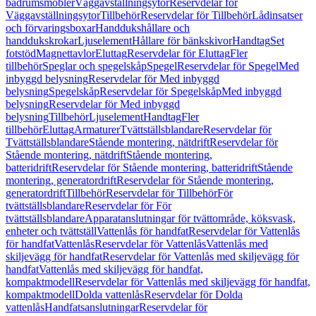
badrumsmöbler
Väggavställningsytor
Reservdelar för
Väggavställningsytor
Tillbehör
Reservdelar för Tillbehör
Lådinsatser
och förvaringsboxar
Handdukshållare och
handdukskrokar
Ljuselement
Hållare för bänkskivor
Handtag
Set
fotstöd
Magnettavlor
Eluttag
Reservdelar för Eluttag
Fler
tillbehör
Speglar och spegelskåp
Spegel
Reservdelar för Spegel
Med
inbyggd belysning
Reservdelar för Med inbyggd
belysning
Spegelskåp
Reservdelar för Spegelskåp
Med inbyggd
belysning
Reservdelar för Med inbyggd
belysning
Tillbehör
Ljuselement
Handtag
Fler
tillbehör
Eluttag
Armaturer
Tvättställsblandare
Reservdelar för
Tvättställsblandare
Stående montering, nätdrift
Reservdelar för
Stående montering, nätdrift
Stående montering,
batteridrift
Reservdelar för Stående montering, batteridrift
Stående
montering, generatordrift
Reservdelar för Stående montering,
generatordrift
Tillbehör
Reservdelar för Tillbehör
För
tvättställsblandare
Reservdelar för För
tvättställsblandare
Apparatanslutningar för tvättområde, köksvask,
enheter och tvättställ
Vattenlås för handfat
Reservdelar för Vattenlås
för handfat
Vattenlås
Reservdelar för Vattenlås
Vattenlås med
skiljevägg för handfat
Reservdelar för Vattenlås med skiljevägg för
handfat
Vattenlås med skiljevägg för handfat,
kompaktmodell
Reservdelar för Vattenlås med skiljevägg för handfat,
kompaktmodell
Dolda vattenlås
Reservdelar för Dolda
vattenlås
Handfatsanslutningar
Reservdelar för