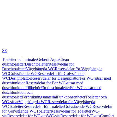
SE
Toaletter och urinaler
Geberit AquaClean
duschtoaletter
Duschtoaletter
Reservdelar för
Duschtoaletter
Vägghängda WC
Reservdelar för Vägghängda
WC
Golvstående WC
Reservdelar för Golvstående
WC
Designplattor
Reservdelar för Designplattor
För WC-sitsar med
duschfunktion
Reservdelar för För WC-sitsar med
duschfunktion
Tillbehör
För duschtoaletter
För WC-sitsar med
duschfunktion och
duschtoalett
Förbrukningsmaterial
Funktionsenheter
Toaletter och
WC-sitsar
Vägghängda WC
Reservdelar för Vägghängda
WC
Toaletter
Reservdelar för Toaletter
Golvstående WC
Reservdelar
för Golvstående WC
Toaletter
Reservdelar för Toaletter
WC-
sits
Reservdelar för WC-sits
WC-sits
Reservdelar för WC-sits
Comfort