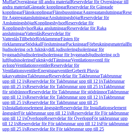
Muffar
Övergångar till andra material
Reservdelar för Övergångar till
andra material
Gängade kopplingar
Reservdelar för Gängade
kopplingar
Flänskopplingar
Flänsbussningar
Aggregatanslutningar
Rese
för Aggregatanslutningar
Anslutningsböjar
Reservdelar för
Anslutningsböjar
Kopplingshylsor
Reservdelar för
Kopplingshylsor
Raka anslutningar
Reservdelar för Raka
anslutningar
Vattenlås
Reservdelar för
Vattenlås
Tillbehör
Rörklammrar
Fästen för
rörklammrar
Stödskal
Förslutningar
Packningar
Förbrukningsmaterial
Br
ljudisolering och fuktskydd
Ljudisolering
Isoleringar för
byggnadsljudisolering
Isoleringar för byggnadsljudisolering och
luftljudsisolering
Fuktskydd
Tätningar
Ventilationsventil för
avlopp
Ventilationsventiler
Reservdelar för
Ventilationsventiler
Energisparventiler
Geberit Pluvia
takavvattning
Takbrunnar
Reservdelar för Takbrunnar
Takbrunnar
upp till 12 l/s
Reservdelar för Takbrunnar upp till 12 l/s
Takbrunnar
upp till 25 l/s
Reservdelar för Takbrunnar upp till 25 l/s
Takbrunnar
för stödrännor
Reservdelar för Takbrunnar för stödrännor
Takbrunnar
upp till 12 l/s
Reservdelar för Takbrunnar upp till 12 l/s
Takbrunnar
upp till 25 l/s
Reservdelar för Takbrunnar upp till 25
l/s
Installationselement ångspärr
Reservdelar för Installationselement
ångspärr
För takbrunnar upp till 12 l/s
Reservdelar för För takbrunnar
upp till 12 l/s
Överlopp
Reservdelar för Överlopp
För takbrunnar upp
till 12 l/s
Reservdelar för För takbrunnar upp till 12 l/s
För takbrunnar
upp till 25 l/s
Reservdelar för För takbrunnar upp till 25