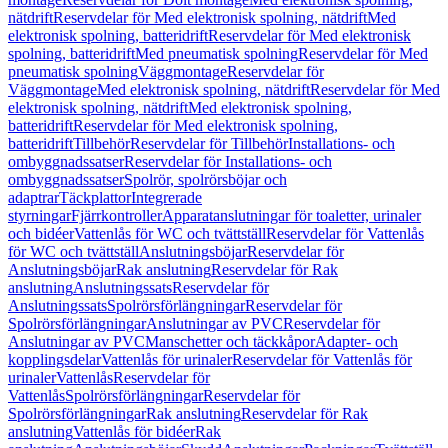
nätdrift
Reservdelar för Med elektronisk spolning, nätdrift
Med
elektronisk spolning, batteridrift
Reservdelar för Med elektronisk
spolning, batteridrift
Med pneumatisk spolning
Reservdelar för Med
pneumatisk spolning
Väggmontage
Reservdelar för
Väggmontage
Med elektronisk spolning, nätdrift
Reservdelar för Med
elektronisk spolning, nätdrift
Med elektronisk spolning,
batteridrift
Reservdelar för Med elektronisk spolning,
batteridrift
Tillbehör
Reservdelar för Tillbehör
Installations- och
ombyggnadssatser
Reservdelar för Installations- och
ombyggnadssatser
Spolrör, spolrörsböjar och
adaptrar
Täckplattor
Integrerade
styrningar
Fjärrkontroller
Apparatanslutningar för toaletter, urinaler
och bidéer
Vattenlås för WC och tvättställ
Reservdelar för Vattenlås
för WC och tvättställ
Anslutningsböjar
Reservdelar för
Anslutningsböjar
Rak anslutning
Reservdelar för Rak
anslutning
Anslutningssats
Reservdelar för
Anslutningssats
Spolrörsförlängningar
Reservdelar för
Spolrörsförlängningar
Anslutningar av PVC
Reservdelar för
Anslutningar av PVC
Manschetter och täckkåpor
Adapter- och
kopplingsdelar
Vattenlås för urinaler
Reservdelar för Vattenlås för
urinaler
Vattenlås
Reservdelar för
Vattenlås
Spolrörsförlängningar
Reservdelar för
Spolrörsförlängningar
Rak anslutning
Reservdelar för Rak
anslutning
Vattenlås för bidéer
Rak