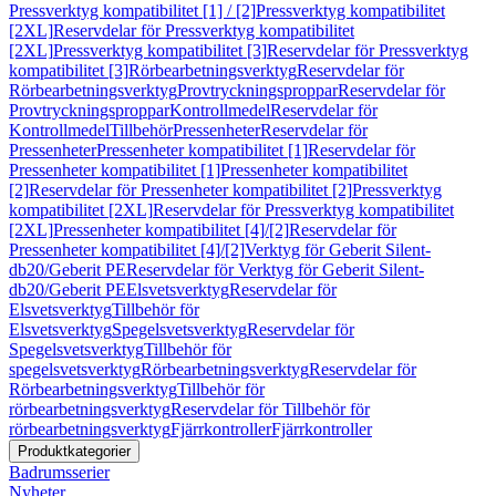
Pressverktyg kompatibilitet [1] / [2]
Pressverktyg kompatibilitet
[2XL]
Reservdelar för Pressverktyg kompatibilitet
[2XL]
Pressverktyg kompatibilitet [3]
Reservdelar för Pressverktyg
kompatibilitet [3]
Rörbearbetningsverktyg
Reservdelar för
Rörbearbetningsverktyg
Provtryckningsproppar
Reservdelar för
Provtryckningsproppar
Kontrollmedel
Reservdelar för
Kontrollmedel
Tillbehör
Pressenheter
Reservdelar för
Pressenheter
Pressenheter kompatibilitet [1]
Reservdelar för
Pressenheter kompatibilitet [1]
Pressenheter kompatibilitet
[2]
Reservdelar för Pressenheter kompatibilitet [2]
Pressverktyg
kompatibilitet [2XL]
Reservdelar för Pressverktyg kompatibilitet
[2XL]
Pressenheter kompatibilitet [4]/[2]
Reservdelar för
Pressenheter kompatibilitet [4]/[2]
Verktyg för Geberit Silent-
db20/Geberit PE
Reservdelar för Verktyg för Geberit Silent-
db20/Geberit PE
Elsvetsverktyg
Reservdelar för
Elsvetsverktyg
Tillbehör för
Elsvetsverktyg
Spegelsvetsverktyg
Reservdelar för
Spegelsvetsverktyg
Tillbehör för
spegelsvetsverktyg
Rörbearbetningsverktyg
Reservdelar för
Rörbearbetningsverktyg
Tillbehör för
rörbearbetningsverktyg
Reservdelar för Tillbehör för
rörbearbetningsverktyg
Fjärrkontroller
Fjärrkontroller
Produktkategorier
Badrumsserier
Nyheter