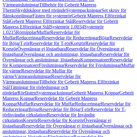
Värmeanslutningar
Tillbehör för Geberit Mapress
Therm
Skyddskåpor med rörände
Systempackningar
Set skruv för
flänskopplingar
Fästen för systemrör
Geberit Mapress Elförzinkat
Stål
Geberit Mapress Elförzinkat Stål
Reservdelar för Geberit
Mapress Elförzinkat Stål
Systemrör 1.0034
Systemrör
1.0215
Rörnipplar
Muffar
Reservdelar för
Muffar
Reduceringar
Reservdelar för Reduceringar
Böjar
Reservdelar
för Böjar
T-rör
Reservdelar för T-rör
Korsrör
Reservdelar för
Korsrör
Övergångar ej löstagbara
Reservdelar för Övergångar ej
löstagbara
Övergångar och anslutningar, löstagbara
Reservdelar för
Övergångar och anslutningar, löstagbara
Kompensatorer
Reservdelar
för Kompensatorer
Förslutningar
Reservdelar för Förslutningar
Muffar
för värme
Reservdelar för Muffar för
värme
Värmeanslutningar
Reservdelar för
Värmeanslutningar
Tillbehör för Geberit Mapress Elförzinkat
Stål
Tätningar för rörledningar och
rördelar
Rörfästen
Systempackningar
Geberit Mapress Koppar
Geberit
Mapress Koppar
Reservdelar för Geberit Mapress
Koppar
Muffar
Reservdelar för Muffar
Reduceringar
Reservdelar för
Reduceringar
Böjar
Reservdelar för Böjar
T-rör
Reservdelar för T-
rör
Invändig cirkulation
Reservdelar för Invändig
cirkulation
Korsrör
Reservdelar för Korsrör
Övergångar ej
löstagbara
Reservdelar för Övergångar ej löstagbara
Övergångar och
anslutningar, löstagbara
Reservdelar för Övergångar och
anslutningar, löstagbara
Förslutningar
Reservdelar för