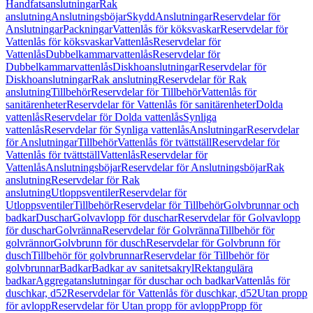
Handfatsanslutningar
Rak
anslutning
Anslutningsböjar
Skydd
Anslutningar
Reservdelar för
Anslutningar
Packningar
Vattenlås för köksvaskar
Reservdelar för
Vattenlås för köksvaskar
Vattenlås
Reservdelar för
Vattenlås
Dubbelkammarvattenlås
Reservdelar för
Dubbelkammarvattenlås
Diskhoanslutningar
Reservdelar för
Diskhoanslutningar
Rak anslutning
Reservdelar för Rak
anslutning
Tillbehör
Reservdelar för Tillbehör
Vattenlås för
sanitärenheter
Reservdelar för Vattenlås för sanitärenheter
Dolda
vattenlås
Reservdelar för Dolda vattenlås
Synliga
vattenlås
Reservdelar för Synliga vattenlås
Anslutningar
Reservdelar
för Anslutningar
Tillbehör
Vattenlås för tvättställ
Reservdelar för
Vattenlås för tvättställ
Vattenlås
Reservdelar för
Vattenlås
Anslutningsböjar
Reservdelar för Anslutningsböjar
Rak
anslutning
Reservdelar för Rak
anslutning
Utloppsventiler
Reservdelar för
Utloppsventiler
Tillbehör
Reservdelar för Tillbehör
Golvbrunnar och
badkar
Duschar
Golvavlopp för duschar
Reservdelar för Golvavlopp
för duschar
Golvränna
Reservdelar för Golvränna
Tillbehör för
golvrännor
Golvbrunn för dusch
Reservdelar för Golvbrunn för
dusch
Tillbehör för golvbrunnar
Reservdelar för Tillbehör för
golvbrunnar
Badkar
Badkar av sanitetsakryl
Rektangulära
badkar
Aggregatanslutningar för duschar och badkar
Vattenlås för
duschkar, d52
Reservdelar för Vattenlås för duschkar, d52
Utan propp
för avlopp
Reservdelar för Utan propp för avlopp
Propp för