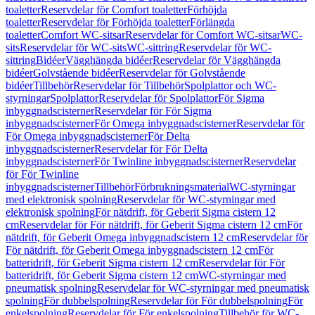
toaletter
Reservdelar för Comfort toaletter
Förhöjda
toaletter
Reservdelar för Förhöjda toaletter
Förlängda
toaletter
Comfort WC-sitsar
Reservdelar för Comfort WC-sitsar
WC-
sits
Reservdelar för WC-sits
WC-sittring
Reservdelar för WC-
sittring
Bidéer
Vägghängda bidéer
Reservdelar för Vägghängda
bidéer
Golvstående bidéer
Reservdelar för Golvstående
bidéer
Tillbehör
Reservdelar för Tillbehör
Spolplattor och WC-
styrningar
Spolplattor
Reservdelar för Spolplattor
För Sigma
inbyggnadscisterner
Reservdelar för För Sigma
inbyggnadscisterner
För Omega inbyggnadscisterner
Reservdelar för
För Omega inbyggnadscisterner
För Delta
inbyggnadscisterner
Reservdelar för För Delta
inbyggnadscisterner
För Twinline inbyggnadscisterner
Reservdelar
för För Twinline
inbyggnadscisterner
Tillbehör
Förbrukningsmaterial
WC-styrningar
med elektronisk spolning
Reservdelar för WC-styrningar med
elektronisk spolning
För nätdrift, för Geberit Sigma cistern 12
cm
Reservdelar för För nätdrift, för Geberit Sigma cistern 12 cm
För
nätdrift, för Geberit Omega inbyggnadscistern 12 cm
Reservdelar för
För nätdrift, för Geberit Omega inbyggnadscistern 12 cm
För
batteridrift, för Geberit Sigma cistern 12 cm
Reservdelar för För
batteridrift, för Geberit Sigma cistern 12 cm
WC-styrningar med
pneumatisk spolning
Reservdelar för WC-styrningar med pneumatisk
spolning
För dubbelspolning
Reservdelar för För dubbelspolning
För
enkelspolning
Reservdelar för För enkelspolning
Tillbehör för WC-