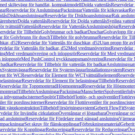
 med skiljevägg för handfat, kompaktmodell
Dolda vattenlås
Reservdelar 
gar
Reservdelar för Anslutningar
Packningar
Vattenlås för köksvaskar
Res
nlås
Diskhoanslutningar
Reservdelar för Diskhoanslutningar
Rak anslutn
tärenheter
Dolda vattenlås
Reservdelar för Dolda vattenlås
Synliga vatten
r tvättställ
Vattenlås
Reservdelar för Vattenlås
Anslutningsböjar
Reservde
ervdelar för Tillbehör
Golvbrunnar och badkar
Duschar
Golvavlopp för 
r för Golvbrunn för dusch
Tillbehör för golvbrunnar
Reservdelar för Til
chkar, d52
Reservdelar för Vattenlås för duschkar, d52
Utan propp för av
vdelar för Vattenlås för badkar, d52
Med vredmanövrering
Reservdelar
ing
Med vredmanövrering och inloppsrör
Reservdelar för Med vredmanö
 inloppsrör
Med PushControl tryckknappsmanövrering
Reservdelar för
r badkar
Reservdelar för Tillbehör för vattenlås för badkar
Anslutningssat
ix
Systemväggar
Reservdelar för Systemväggar
Installationssystem
Reservd
ent för WC
Reservdelar för Element för WC
Tvättställselement
Reservdel
belastningar
Reservdelar för Element för belastningar
Tillbehör
Reservdela
Reservdelar för Toppmonterad
Högmonterad
Reservdelar för Högmonte
 monterad
Tillbehör
Anslutningar
Packningar
Manschetter
Spolventiler
Inb
a inbyggnadscisterner
Spolrör
Tillbehör
Flottör- och spolventiler
Flottörve
iler för porslinscisterner
Reservdelar för Flottörventiler för porslinscister
lätt väggkonstruktion
Tillbehör
Försörjningssystem
Geberit FlowFit
Syst
vdelar för Invändig cirkulation
Övergångar ej löstagbara
Övergångar och
ad anslutning
Reservdelar för Fördelare med gängad anslutning
Värmean
empackningar
Set skruv för flänskopplingar
Förbrukningsmaterial
Geberit
ervdelar för Kopplingar
Reduceringar
Reservdelar för Reduceringar
Öve
ar ej löstagbara
Reservdelar för Övergångar ej löstagbara
Övergångar o