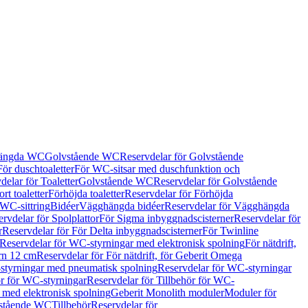
hängda WC
Golvstående WC
Reservdelar för Golvstående
För duschtoaletter
För WC-sitsar med duschfunktion och
delar för Toaletter
Golvstående WC
Reservdelar för Golvstående
rt toaletter
Förhöjda toaletter
Reservdelar för Förhöjda
 WC-sittring
Bidéer
Vägghängda bidéer
Reservdelar för Vägghängda
rvdelar för Spolplattor
För Sigma inbyggnadscisterner
Reservdelar för
r
Reservdelar för För Delta inbyggnadscisterner
För Twinline
Reservdelar för WC-styrningar med elektronisk spolning
För nätdrift,
ern 12 cm
Reservdelar för För nätdrift, för Geberit Omega
tyrningar med pneumatisk spolning
Reservdelar för WC-styrningar
ör för WC-styrningar
Reservdelar för Tillbehör för WC-
 med elektronisk spolning
Geberit Monolith moduler
Moduler för
vstående WC
Tillbehör
Reservdelar för