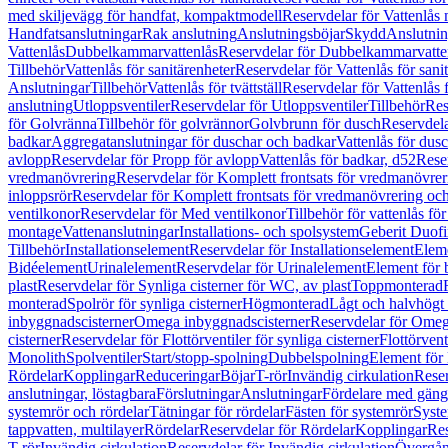
med skiljevägg för handfat, kompaktmodell
Reservdelar för Vattenlås
Handfatsanslutningar
Rak anslutning
Anslutningsböjar
Skydd
Anslutnin
Vattenlås
Dubbelkammarvattenlås
Reservdelar för Dubbelkammarvatte
Tillbehör
Vattenlås för sanitärenheter
Reservdelar för Vattenlås för sani
Anslutningar
Tillbehör
Vattenlås för tvättställ
Reservdelar för Vattenlås fö
anslutning
Utloppsventiler
Reservdelar för Utloppsventiler
Tillbehör
Res
för Golvränna
Tillbehör för golvrännor
Golvbrunn för dusch
Reservdela
badkar
Aggregatanslutningar för duschar och badkar
Vattenlås för dus
avlopp
Reservdelar för Propp för avlopp
Vattenlås för badkar, d52
Reser
vredmanövrering
Reservdelar för Komplett frontsats för vredmanövrer
inloppsrör
Reservdelar för Komplett frontsats för vredmanövrering och
ventilkonor
Reservdelar för Med ventilkonor
Tillbehör för vattenlås fö
montage
Vattenanslutningar
Installations- och spolsystem
Geberit Duof
Tillbehör
Installationselement
Reservdelar för Installationselement
Elem
Bidéelement
Urinalelement
Reservdelar för Urinalelement
Element för 
plast
Reservdelar för Synliga cisterner för WC, av plast
Toppmonterad
monterad
Spolrör för synliga cisterner
Högmonterad
Lågt och halvhögt
inbyggnadscisterner
Omega inbyggnadscisterner
Reservdelar för Omeg
cisterner
Reservdelar för Flottörventiler för synliga cisterner
Flottörvent
Monolith
Spolventiler
Start/stopp-spolning
Dubbelspolning
Element för 
Rördelar
Kopplingar
Reduceringar
Böjar
T-rör
Invändig cirkulation
Reser
anslutningar, löstagbara
Förslutningar
Anslutningar
Fördelare med gäng
systemrör och rördelar
Tätningar för rördelar
Fästen för systemrör
Syst
tappvatten, multilayer
Rördelar
Reservdelar för Rördelar
Kopplingar
Res
T-rör
Invändig cirkulation
Reservdelar för Invändig cirkulation
Övergång