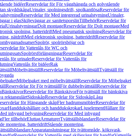
tående bidéer
Reservdelar för För vägghängda och golvstående
Utan skyddskåpa
Urinaler, spolningsdrift, spolkantlösa
Reservdelar för
nalstyrning
Reservdelar för Med integrerad urinalstyrning
Urinaler,
äggar i glas
Skiljeväggar av sanitetsporslin
Tillbehör
Reservdelar för
rial
Urinalstyrningar
Dolt montage
Reservdelar för Dolt montage
Med
onisk spolning, batteridrift
Med pneumatisk spolning
Reservdelar för
ing, nätdrift
Med elektronisk spolning, batteridrift
Reservdelar för
h ombyggnadssatser
Spolrör, spolrörsböjar och
servdelar för Vattenlås för WC och
utningssats
Spolrörsförlängningar
Reservdelar för
enlås för urinaler
Reservdelar för Vattenlås för
lutning
Vattenlås för bidéer
Rak
ttställ
Möbeltvättställ
Reservdelar för Möbeltvättställ
Tvättställ för
nbyggda
belpaket
Möbelpaket med möbeltvättställ
Reservdelar för Möbelpaket
täll
Reservdelar för För tvättställ
För dubbeltvättställ
Reservdelar för
a
Bänkskivor
Reservdelar för Bänkskivor
För tvättställ för bänkskiva
va rektangulärt
Sidoskåp
Reservdelar för Sidoskåp
Låga
eservdelar för Hängande skåp
Fler badrumsmöbler
Reservdelar för
oxar
Handdukshållare och handdukskrokar
Ljuselement
Hållare för
Med inbyggd belysning
Reservdelar för Med inbyggd
g
Fler tillbehör
Eluttag
Armaturer
Tvättställsblandare
Reservdelar för
de montering, batteridrift
Stående montering,
ättställsblandare
Apparatanslutningar för tvättområde, köksvask,
 handfat
Reservdelar för Vattenlås med skiljevägg för handfat
Vattenlås