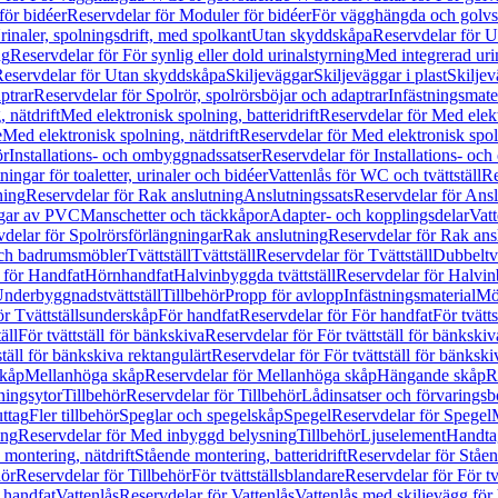
för bidéer
Reservdelar för Moduler för bidéer
För vägghängda och golvs
rinaler, spolningsdrift, med spolkant
Utan skyddskåpa
Reservdelar för 
ng
Reservdelar för För synlig eller dold urinalstyrning
Med integrerad uri
eservdelar för Utan skyddskåpa
Skiljeväggar
Skiljeväggar i plast
Skiljev
ptrar
Reservdelar för Spolrör, spolrörsböjar och adaptrar
Infästningsmate
 nätdrift
Med elektronisk spolning, batteridrift
Reservdelar för Med elektr
e
Med elektronisk spolning, nätdrift
Reservdelar för Med elektronisk spoln
ör
Installations- och ombyggnadssatser
Reservdelar för Installations- oc
ingar för toaletter, urinaler och bidéer
Vattenlås för WC och tvättställ
Re
ning
Reservdelar för Rak anslutning
Anslutningssats
Reservdelar för Ansl
ngar av PVC
Manschetter och täckkåpor
Adapter- och kopplingsdelar
Vatt
delar för Spolrörsförlängningar
Rak anslutning
Reservdelar för Rak ans
 och badrumsmöbler
Tvättställ
Tvättställ
Reservdelar för Tvättställ
Dubbeltvä
 för Handfat
Hörnhandfat
Halvinbyggda tvättställ
Reservdelar för Halvi
Underbyggnadstvättställ
Tillbehör
Propp för avlopp
Infästningsmaterial
Mö
ör Tvättställsunderskåp
För handfat
Reservdelar för För handfat
För tvätts
äll
För tvättställ för bänkskiva
Reservdelar för För tvättställ för bänkskiv
ställ för bänkskiva rektangulärt
Reservdelar för För tvättställ för bänkski
skåp
Mellanhöga skåp
Reservdelar för Mellanhöga skåp
Hängande skåp
R
ningsytor
Tillbehör
Reservdelar för Tillbehör
Lådinsatser och förvaringsb
uttag
Fler tillbehör
Speglar och spegelskåp
Spegel
Reservdelar för Spegel
ing
Reservdelar för Med inbyggd belysning
Tillbehör
Ljuselement
Handta
 montering, nätdrift
Stående montering, batteridrift
Reservdelar för Ståen
hör
Reservdelar för Tillbehör
För tvättställsblandare
Reservdelar för För tv
r handfat
Vattenlås
Reservdelar för Vattenlås
Vattenlås med skiljevägg för