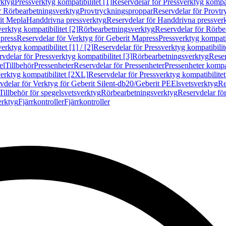
rktyg
Pressverktyg kompatibilitet [1]
Reservdelar för Pressverktyg kompati
r Rörbearbetningsverktyg
Provtryckningsproppar
Reservdelar för Provt
it Mepla
Handdrivna pressverktyg
Reservdelar för Handdrivna pressver
erktyg kompatibilitet [2]
Rörbearbetningsverktyg
Reservdelar för Rörbe
press
Reservdelar för Verktyg för Geberit Mapress
Pressverktyg kompatib
erktyg kompatibilitet [1] / [2]
Reservdelar för Pressverktyg kompatibilitet
vdelar för Pressverktyg kompatibilitet [3]
Rörbearbetningsverktyg
Reser
el
Tillbehör
Pressenheter
Reservdelar för Pressenheter
Pressenheter kompat
erktyg kompatibilitet [2XL]
Reservdelar för Pressverktyg kompatibilite
vdelar för Verktyg för Geberit Silent-db20/Geberit PE
Elsvetsverktyg
Re
Tillbehör för spegelsvetsverktyg
Rörbearbetningsverktyg
Reservdelar fö
erktyg
Fjärrkontroller
Fjärrkontroller