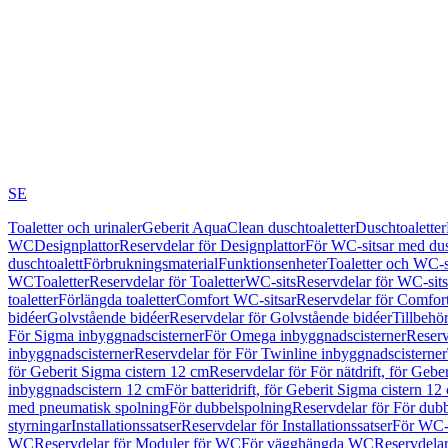
SE
Toaletter och urinaler
Geberit AquaClean duschtoaletter
Duschtoaletter
WC
Designplattor
Reservdelar för Designplattor
För WC-sitsar med du
duschtoalett
Förbrukningsmaterial
Funktionsenheter
Toaletter och WC-s
WC
Toaletter
Reservdelar för Toaletter
WC-sits
Reservdelar för WC-sits
toaletter
Förlängda toaletter
Comfort WC-sitsar
Reservdelar för Comfor
bidéer
Golvstående bidéer
Reservdelar för Golvstående bidéer
Tillbehö
För Sigma inbyggnadscisterner
För Omega inbyggnadscisterner
Reserv
inbyggnadscisterner
Reservdelar för För Twinline inbyggnadscisterner
för Geberit Sigma cistern 12 cm
Reservdelar för För nätdrift, för Gebe
inbyggnadscistern 12 cm
För batteridrift, för Geberit Sigma cistern 12
med pneumatisk spolning
För dubbelspolning
Reservdelar för För dub
styrningar
Installationssatser
Reservdelar för Installationssatser
För WC-s
WC
Reservdelar för Moduler för WC
För vägghängda WC
Reservdela