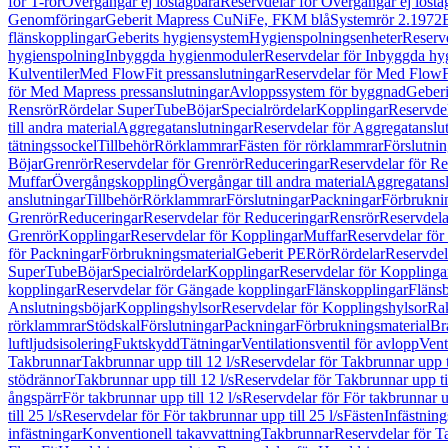
för T-rör
Övergångar ej löstagbara
Reservdelar för Övergångar ej lösta
Genomföringar
Geberit Mapress CuNiFe, FKM blå
Systemrör 2.1972
flänskopplingar
Geberits hygiensystem
Hygienspolningsenheter
Reserv
hygienspolning
Inbyggda hygienmoduler
Reservdelar för Inbyggda h
Kulventiler
Med FlowFit pressanslutningar
Reservdelar för Med FlowFi
för Med Mapress pressanslutningar
Avloppssystem för byggnad
Geberi
Rensrör
Rördelar SuperTube
Böjar
Specialrördelar
Kopplingar
Reservdel
till andra material
Aggregatanslutningar
Reservdelar för Aggregatanslu
tätningssockel
Tillbehör
Rörklammrar
Fästen för rörklammrar
Förslutnin
Böjar
Grenrör
Reservdelar för Grenrör
Reduceringar
Reservdelar för R
Muffar
Övergångskoppling
Övergångar till andra material
Aggregatansl
anslutningar
Tillbehör
Rörklammrar
Förslutningar
Packningar
Förbrukni
Grenrör
Reduceringar
Reservdelar för Reduceringar
Rensrör
Reservdela
Grenrör
Kopplingar
Reservdelar för Kopplingar
Muffar
Reservdelar för
för Packningar
Förbrukningsmaterial
Geberit PE
Rör
Rördelar
Reservdel
SuperTube
Böjar
Specialrördelar
Kopplingar
Reservdelar för Kopplinga
kopplingar
Reservdelar för Gängade kopplingar
Flänskopplingar
Fläns
Anslutningsböjar
Kopplingshylsor
Reservdelar för Kopplingshylsor
Rak
rörklammrar
Stödskal
Förslutningar
Packningar
Förbrukningsmaterial
Br
luftljudsisolering
Fuktskydd
Tätningar
Ventilationsventil för avlopp
Vent
Takbrunnar
Takbrunnar upp till 12 l/s
Reservdelar för Takbrunnar upp ti
stödrännor
Takbrunnar upp till 12 l/s
Reservdelar för Takbrunnar upp til
ångspärr
För takbrunnar upp till 12 l/s
Reservdelar för För takbrunnar up
till 25 l/s
Reservdelar för För takbrunnar upp till 25 l/s
Fästen
Infästnin
infästningar
Konventionell takavvattning
Takbrunnar
Reservdelar för T