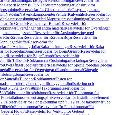
r och anslutningar, löstagbara
Genomföringar
Reservdelar för
för Geberit Mapress CuNiFe
Systempackningar
Set skruv för
ienspolning
Reservdelar för Cisterner och WC-styrningar med
ning
Nätdelar
Nätverkskomponenter
Ventiler
Kulventiler
Reservdelar för
Mepla pressanslutningar
Med Mapress pressanslutningar
Reservdelar
elar för Grenrör
Reduceringar
Rensrör
Reservdelar för
opplingar
Övergångar till andra material
Reservdelar för Övergångar
ng med tätningssockel
Reservdelar för Anslutningsring med
ör Rör
Rördelar
Reservdelar för Rördelar
Böjar
Reservdelar för
Kopplingar
Muffar
Reservdelar för
elar för Anslutningsböjar
Raka anslutningar
Reservdelar för Raka
ar för Rördelar
Böjar
Reservdelar för Böjar
Grenrör
Reservdelar för
öjar
Reservdelar för Böjar
Grenrör
Reservdelar för
lar för Tillbehör
Rörklammrar
Förslutningar
Packningar
Reservdelar
rör
Övergångar
Specialrördelar
Reservdelar för Specialrördelar
Rördelar
terial
Reservdelar för Övergångar till andra material
Gängade
slutningsböjar
Reservdelar för
ör Vattenlås
Tillbehör
Rörklammrar
Fästen för
gnadsljudisolering
Isoleringar för byggnadsljudisolering och
berit Pluvia takavvattning
Takbrunnar
Reservdelar för
 l/s
Takbrunnar för stödrännor
Reservdelar för Takbrunnar för
l/s
Installationselement ångspärr
Reservdelar för Installationselement
2 l/s
Reservdelar för För takbrunnar upp till 12 l/s
För takbrunnar upp
Tillbehör
För takbrunnar
Reservdelar för För takbrunnar
För
 Geberit FlowFit
Reservdelar för Verktyg för Geberit