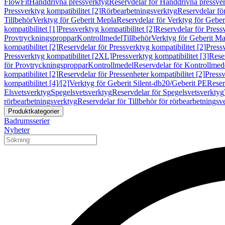
FlowFit
Handdrivna pressverktyg
Reservdelar för Handdrivna pressve
Pressverktyg kompatibilitet [2]
Rörbearbetningsverktyg
Reservdelar fö
Tillbehör
Verktyg för Geberit Mepla
Reservdelar för Verktyg för Geber
kompatibilitet [1]
Pressverktyg kompatibilitet [2]
Reservdelar för Pressv
Provtryckningsproppar
Kontrollmedel
Tillbehör
Verktyg för Geberit Ma
kompatibilitet [2]
Reservdelar för Pressverktyg kompatibilitet [2]
Pressv
Pressverktyg kompatibilitet [2XL]
Pressverktyg kompatibilitet [3]
Reser
för Provtryckningsproppar
Kontrollmedel
Reservdelar för Kontrollmed
kompatibilitet [2]
Reservdelar för Pressenheter kompatibilitet [2]
Pressv
kompatibilitet [4]/[2]
Verktyg för Geberit Silent-db20/Geberit PE
Reser
Elsvetsverktyg
Spegelsvetsverktyg
Reservdelar för Spegelsvetsverktyg
rörbearbetningsverktyg
Reservdelar för Tillbehör för rörbearbetningsv
Produktkategorier
Badrumsserier
Nyheter