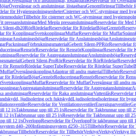
gbara
Övergångar och anslutningar, löstagbara
Reservdelar för Övergånga
Böjar
Övergångar och anslutningar, löstagbara
Genomföringar
Tillbehör 
delar för Hygienspolningsenheter
Cisterner och WC-styrningar med hyg
ygienmoduler
Tillbehör för cisterner och WC-styrningar med hygienspol
t pressanslutningar
Med Mepla pressanslutningar
Reservdelar för Med 
t Silent-db20
Rör
Rördelar
Reservdelar för Rördelar
Böjar
Grenrör
Reservd
ar för Kopplingar
Svetskopplingar
Muffar
Reservdelar för Muffar
Spännk
tningar
Anslutningsböjar
Reservdelar för Anslutningsböjar
Anslutningsri
gar
Packningar
Förbrukningsmaterial
Geberit Silent-PP
Rör
Reservdelar f
educeringar
Rensrör
Reservdelar för Rensrör
Kopplingar
Reservdelar för 
utningar
Reservdelar för Aggregatanslutningar
Anslutningsböjar
Reservd
ngsmaterial
Geberit Silent-Pro
Rör
Reservdelar för Rör
Rördelar
Reservdel
r för Rensrör
Rördelar SuperTube
Reservdelar för Rördelar SuperTube
B
 Muffar
Övergångskoppling
Adaptrar till andra material
Tillbehör
Reservde
ar för Rördelar
Böjar
Grenrör
Reduceringar
Rensrör
Reservdelar för Rens
r
Svetskopplingar
Muffar
Reservdelar för Muffar
Övergångar till andra ma
bussningar
Aggregatanslutningar
Reservdelar för Aggregatanslutningar
An
a anslutningar
Reservdelar för Raka anslutningar
Vattenlås
Reservdelar f
andskydd, ljudisolering och fuktskydd
Ljudisolering
Isoleringar för byg
ilationsventiler
Reservdelar för Ventilationsventiler
Energisparventiler
Ge
ll 12 l/s
Takbrunnar upp till 25 l/s
Reservdelar för Takbrunnar upp till 25
l 12 l/s
Takbrunnar upp till 25 l/s
Reservdelar för Takbrunnar upp till 25 
p till 12 l/s
Överlopp
Reservdelar för Överlopp
För takbrunnar upp till 1
gssystem d40–200
Infästningssystem d250–315
Tillbehör
Reservdelar för 
akbrunnar
Tillbehör
Reservdelar för Tillbehör
Verktyg
Verktyg
Verktyg för