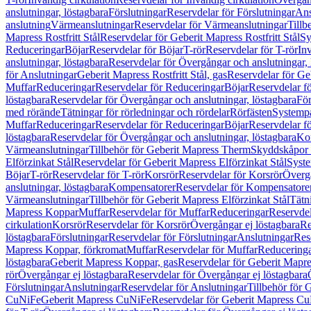
anslutningar, löstagbara
Förslutningar
Reservdelar för Förslutningar
Ans
anslutning
Värmeanslutningar
Reservdelar för Värmeanslutningar
Tillb
Mapress Rostfritt Stål
Reservdelar för Geberit Mapress Rostfritt Stål
Sy
Reduceringar
Böjar
Reservdelar för Böjar
T-rör
Reservdelar för T-rör
In
anslutningar, löstagbara
Reservdelar för Övergångar och anslutningar, 
för Anslutningar
Geberit Mapress Rostfritt Stål, gas
Reservdelar för Geb
Muffar
Reduceringar
Reservdelar för Reduceringar
Böjar
Reservdelar f
löstagbara
Reservdelar för Övergångar och anslutningar, löstagbara
För
med rörände
Tätningar för rörledningar och rördelar
Rörfästen
Systemp
Muffar
Reduceringar
Reservdelar för Reduceringar
Böjar
Reservdelar f
löstagbara
Reservdelar för Övergångar och anslutningar, löstagbara
Ko
Värmeanslutningar
Tillbehör för Geberit Mapress Therm
Skyddskåpor 
Elförzinkat Stål
Reservdelar för Geberit Mapress Elförzinkat Stål
Syste
Böjar
T-rör
Reservdelar för T-rör
Korsrör
Reservdelar för Korsrör
Övergå
anslutningar, löstagbara
Kompensatorer
Reservdelar för Kompensatore
Värmeanslutningar
Tillbehör för Geberit Mapress Elförzinkat Stål
Tätn
Mapress Koppar
Muffar
Reservdelar för Muffar
Reduceringar
Reservdel
cirkulation
Korsrör
Reservdelar för Korsrör
Övergångar ej löstagbara
Re
löstagbara
Förslutningar
Reservdelar för Förslutningar
Anslutningar
Res
Mapress Koppar, förkromat
Muffar
Reservdelar för Muffar
Reducering
löstagbara
Geberit Mapress Koppar, gas
Reservdelar för Geberit Mapr
rör
Övergångar ej löstagbara
Reservdelar för Övergångar ej löstagbara
Förslutningar
Anslutningar
Reservdelar för Anslutningar
Tillbehör för
CuNiFe
Geberit Mapress CuNiFe
Reservdelar för Geberit Mapress C