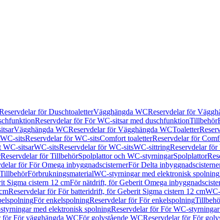
Reservdelar för Duschtoaletter
Vägghängda WC
Reservdelar för Vägg
schfunktion
Reservdelar för För WC-sitsar med duschfunktion
Tillbehör
itsar
Vägghängda WC
Reservdelar för Vägghängda WC
Toaletter
Reserv
WC-sits
Reservdelar för WC-sits
Comfort toaletter
Reservdelar för Comfo
t WC-sitsar
WC-sits
Reservdelar för WC-sits
WC-sittring
Reservdelar för
r
Reservdelar för Tillbehör
Spolplattor och WC-styrningar
Spolplattor
Rese
delar för För Omega inbyggnadscisterner
För Delta inbyggnadscisterne
Tillbehör
Förbrukningsmaterial
WC-styrningar med elektronisk spolning
rit Sigma cistern 12 cm
För nätdrift, för Geberit Omega inbyggnadscist
 cm
Reservdelar för För batteridrift, för Geberit Sigma cistern 12 cm
WC-s
belspolning
För enkelspolning
Reservdelar för För enkelspolning
Tillbeh
tyrningar med elektronisk spolning
Reservdelar för För WC-styrningar
r för För vägghängda WC
För golvstående WC
Reservdelar för För gol