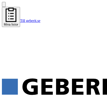
Till geberit.se
Mina listor