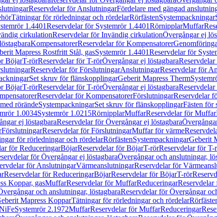
lutningar
Reservdelar för Anslutningar
Fördelare med gängad anslutnin
ehör
Tätningar för rörledningar och rördelar
Rörfästen
Systempackningar
stemrör 1.4401
Reservdelar för Systemrör 1.4401
Rörnipplar
Muffar
Rese
vändig cirkulation
Reservdelar för Invändig cirkulation
Övergångar ej lös
löstagbara
Kompensatorer
Reservdelar för Kompensatorer
Genomföringa
erit Mapress Rostfritt Stål, gas
Systemrör 1.4401
Reservdelar för Syste
ör Böjar
T-rör
Reservdelar för T-rör
Övergångar ej löstagbara
Reservdelar 
slutningar
Reservdelar för Förslutningar
Anslutningar
Reservdelar för An
ackningar
Set skruv för flänskopplingar
Geberit Mapress Therm
Systemr
ör Böjar
T-rör
Reservdelar för T-rör
Övergångar ej löstagbara
Reservdelar 
mpensatorer
Reservdelar för Kompensatorer
Förslutningar
Reservdelar fö
med rörände
Systempackningar
Set skruv för flänskopplingar
Fästen för
mrör 1.0034
Systemrör 1.0215
Rörnipplar
Muffar
Reservdelar för Muffar
ngar ej löstagbara
Reservdelar för Övergångar ej löstagbara
Övergångar 
r
Förslutningar
Reservdelar för Förslutningar
Muffar för värme
Reservdela
ingar för rörledningar och rördelar
Rörfästen
Systempackningar
Geberit 
ar för Reduceringar
Böjar
Reservdelar för Böjar
T-rör
Reservdelar för T-
servdelar för Övergångar ej löstagbara
Övergångar och anslutningar, lö
ervdelar för Anslutningar
Värmeanslutningar
Reservdelar för Värmeansl
ar
Reservdelar för Reduceringar
Böjar
Reservdelar för Böjar
T-rör
Reservde
ess Koppar, gas
Muffar
Reservdelar för Muffar
Reduceringar
Reservdelar 
Övergångar och anslutningar, löstagbara
Reservdelar för Övergångar och
 Geberit Mapress Koppar
Tätningar för rörledningar och rördelar
Rörfäste
uNiFe
Systemrör 2.1972
Muffar
Reservdelar för Muffar
Reduceringar
Rese