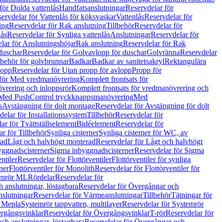
för Dolda vattenlås
Handfatsanslutningar
Reservdelar för
ervdelar för Vattenlås för köksvaskar
Vattenlås
Reservdelar för
ing
Reservdelar för Rak anslutning
Tillbehör
Reservdelar för
lås
Reservdelar för Synliga vattenlås
Anslutningar
Reservdelar för
lar för Anslutningsböjar
Rak anslutning
Reservdelar för Rak
duschar
Reservdelar för Golvavlopp för duschar
Golvränna
Reservdelar
lbehör för golvbrunnar
Badkar
Badkar av sanitetsakryl
Rektangulära
lopp
Reservdelar för Utan propp för avlopp
Propp för
 för Med vredmanövrering
Komplett frontsats för
vrering och inloppsrör
Komplett frontsats för vredmanövrering och
 Med PushControl tryckknappsmanövrering
Med
s
Avstängning för dolt montage
Reservdelar för Avstängning för dolt
elar för Installationssystem
Tillbehör
Reservdelar för
ar för Tvättställselement
Bidéelement
Reservdelar för
r för Tillbehör
Synliga cisterner
Synliga cisterner för WC, av
rad
Lågt och halvhögt monterad
Reservdelar för Lågt och halvhögt
yggnadscisterner
Sigma inbyggnadscisterner
Reservdelar för Sigma
ntiler
Reservdelar för Flottörventiler
Flottörventiler för synliga
ner
Flottörventiler för Monolith
Reservdelar för Flottörventiler för
emrör ML
Rördelar
Reservdelar för
 anslutningar, löstagbara
Reservdelar för Övergångar och
slutningar
Reservdelar för Värmeanslutningar
Tillbehör
Tätningar för
 Mepla
Systemrör tappvatten, multilayer
Reservdelar för Systemrör
rgångsvinklar
Reservdelar för Övergångsvinklar
T-rör
Reservdelar för
ch anslutningar, löstagbara
Reservdelar för Övergångar och