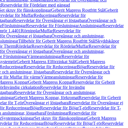
g
Reservdelar för Fördelare med gängad
Set skruv för flänskopplingar
Geberit Mapress Rostfritt Stål
Geberit
rvdelar för Muffar
Reduceringar
Reservdelar för
tagbara
Reservdelar för Övergångar ej löstagbara
Övergångar och
r
Förslutningar
Reservdelar för Förslutningar
Anslutningar
Reservdelar
mrör 1.4401
Rörnipplar
Muffar
Reservdelar för
för Övergångar ej löstagbara
Övergångar och anslutningar,
slutningar
Tillbehör för Geberit Mapress Rostfritt Stål
Skyddskåpor
ör Therm
Rördelar
Reservdelar för Rördelar
Muffar
Reservdelar för
för Övergångar ej löstagbara
Övergångar och anslutningar,
r Förslutningar
Värmeanslutningar
Reservdelar för
 systemrör
Geberit Mapress Elförzinkat Stål
Geberit Mapress
Reduceringar
Reservdelar för Reduceringar
Böjar
Reservdelar för
och anslutningar, löstagbara
Reservdelar för Övergångar och
r för Muffar för värme
Värmeanslutningar
Reservdelar för
Mapress Koppar
Geberit Mapress Koppar
Reservdelar för Geberit
rör
Invändig cirkulation
Reservdelar för Invändig
stagbara
Reservdelar för Övergångar och anslutningar,
utningar
Geberit Mapress Koppar, förkromat
Reservdelar för Geberit
lar för T-rör
Övergångar ej löstagbara
Reservdelar för Övergångar ej
för Reduceringar
Böjar
Reservdelar för Böjar
T-rör
Reservdelar för T-
 anslutningar, löstagbara
Förslutningar
Reservdelar för
n
Systempackningar
Set skruv för flänskopplingar
Geberit Mapress
rvdelar för Reduceringar
Böjar
Reservdelar för Böjar
T-rör
Reservdelar