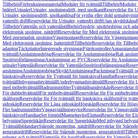
Tillbehör
Förbrukningsmaterial
Moduler för tvättställ
Tillbehör
Moduler 
bidéer
Urinaler
Urinaler, spolningsdrift, med spolkant
Reservdelar för U
Urinaler, spolningsdrift, spolkantlösa
För synlig eller dold urinalstyrni
vattenfri drift
Reservdelar för Urinaler, vattenfri drift
Utan skyddskåpa
R
Tillbehör
Vattenlås och vattenlåstillbehör
Spolrör, spolrörsböjar och ada
elektronisk spolning, nätdrift
Reservdelar för Med elektronisk spolning,
Med pneumatisk spolning
Väggmontage
Reservdelar för Väggmontag
Med elektronisk spolning, batteridrift
Tillbehör
Reservdelar för Tillbeh
adaptrar
Täckplattor
Integrerade styrningar
Fjärrkontroller
Apparatanslutn
tvättställ
Anslutningsböjar
Reservdelar för Anslutningsböjar
Rak anslut
Spolrörsförlängningar
Anslutningar av PVC
Reservdelar för Anslutni
urinaler
Vattenlås
Reservdelar för Vattenlås
Spolrörsförlängningar
Reserv
anslutning
Anslutningsböjar
Skydd
Anslutningar
Packningar
Tvättställ
bänkskiva
Reservdelar för Tvättställ för bänkskiva
Handfat
Reservdelar
tvättställ
Inbyggnadstvättställ
Underbyggnadstvättställ
Reservdelar för 
med möbeltvättställ
Badrumsmöbler
Tvättställsunderskåp
Reservdelar f
För dubbeltvättställ
För möbeltvättställ
Reservdelar för För möbeltvättst
skålform
Reservdelar för För tvättställ för bänkskiva skålform
För tvätt
sidoskåp
Reservdelar för Låga sidoskåp
Högskåp
Reservdelar för Hög
Fler badrumsmöbler
Väggavställningsytor
Reservdelar för Väggavställ
bänkskivor
Handtag
Set fotstöd
Magnettavlor
Eluttag
Reservdelar för El
belysning
Spegelskåp
Reservdelar för Spegelskåp
Med inbyggd belysn
Tvättställsblandare
Stående montering, nätdrift
Reservdelar för Stående
generatordrift
Reservdelar för Stående montering, generatordrift
Tillbe
enheter och tvättställ
Vattenlås för handfat
Reservdelar för Vattenlås fö