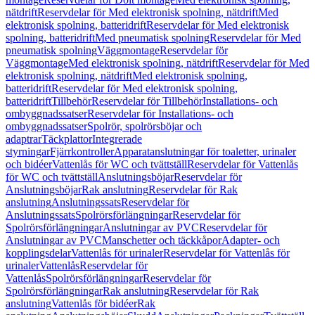
nätdrift
Reservdelar för Med elektronisk spolning, nätdrift
Med
elektronisk spolning, batteridrift
Reservdelar för Med elektronisk
spolning, batteridrift
Med pneumatisk spolning
Reservdelar för Med
pneumatisk spolning
Väggmontage
Reservdelar för
Väggmontage
Med elektronisk spolning, nätdrift
Reservdelar för Med
elektronisk spolning, nätdrift
Med elektronisk spolning,
batteridrift
Reservdelar för Med elektronisk spolning,
batteridrift
Tillbehör
Reservdelar för Tillbehör
Installations- och
ombyggnadssatser
Reservdelar för Installations- och
ombyggnadssatser
Spolrör, spolrörsböjar och
adaptrar
Täckplattor
Integrerade
styrningar
Fjärrkontroller
Apparatanslutningar för toaletter, urinaler
och bidéer
Vattenlås för WC och tvättställ
Reservdelar för Vattenlås
för WC och tvättställ
Anslutningsböjar
Reservdelar för
Anslutningsböjar
Rak anslutning
Reservdelar för Rak
anslutning
Anslutningssats
Reservdelar för
Anslutningssats
Spolrörsförlängningar
Reservdelar för
Spolrörsförlängningar
Anslutningar av PVC
Reservdelar för
Anslutningar av PVC
Manschetter och täckkåpor
Adapter- och
kopplingsdelar
Vattenlås för urinaler
Reservdelar för Vattenlås för
urinaler
Vattenlås
Reservdelar för
Vattenlås
Spolrörsförlängningar
Reservdelar för
Spolrörsförlängningar
Rak anslutning
Reservdelar för Rak
anslutning
Vattenlås för bidéer
Rak