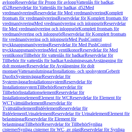
avlopp
Reservdelar för Propp för avlopp
Vattenlås för badkar,
d52
Reservdelar för Vattenlås för badkar, d52
Med
vredmanövrering
Reservdelar för Med vredmanövrering
Komplett
frontsats för vredmanövrering
Reservdelar för Komplett frontsats för
vredmanövrering
Med vredmanövrering och inloppsrör
Reservdelar
för Med vredmanövrering och inloppsrör
Komplett frontsats för
vredmanövrering och inloppsrör
Reservdelar för Komplett frontsats
för vredmanövrering och inloppsrör
Med PushControl
tryckknappsmanövrering
Reservdelar för Med PushControl
tryckknappsmanövrering
Med ventilkonor
Reservdelar för Med
ventilkonor
Tillbehör för vattenlås för badkar
Reservdelar för
Tillbehör för vattenlås för badkar
Anslutningssats
Avstängning för
dolt montage
Reservdelar för Avstängning för dolt
montage
Vattenanslutningar
Installations- och spolsystem
Geberit
Duofix
Systemväggar
Reservdelar för
Systemväggar
Installationssystem
Reservdelar för
Installationssystem
Tillbehör
Reservdelar för
Tillbehör
Installationselement
Reservdelar för
Installationselement
Element för WC
Reservdelar för Element för
WC
Tvättställselement
Reservdelar för
Tvättställselement
Bidéelement
Reservdelar för
Bidéelement
Urinalelement
Reservdelar för Urinalelement
Element för
belastningar
Reservdelar för Element för
belastningar
Tillbehör
Reservdelar för Tillbehör
Synliga
cisterner
Synliga cisterner för WC, av plast
Reservdelar för Synliga