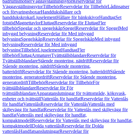
badrumsmöbler
Väggavställningsytor
Reservdelar för
Väggavställningsytor
Tillbehör
Reservdelar för Tillbehör
Lådinsatser
och förvaringsboxar
Handdukshållare och
handdukskrokar
Ljuselement
Hållare för bänkskivor
Handtag
Set
fotstöd
Magnettavlor
Eluttag
Reservdelar för Eluttag
Fler
tillbehör
Speglar och spegelskåp
Spegel
Reservdelar för Spegel
Med
inbyggd belysning
Reservdelar för Med inbyggd
belysning
Spegelskåp
Reservdelar för Spegelskåp
Med inbyggd
belysning
Reservdelar för Med inbyggd
belysning
Tillbehör
Ljuselement
Handtag
Fler
tillbehör
Eluttag
Armaturer
Tvättställsblandare
Reservdelar för
Tvättställsblandare
Stående montering, nätdrift
Reservdelar för
Stående montering, nätdrift
Stående montering,
batteridrift
Reservdelar för Stående montering, batteridrift
Stående
montering, generatordrift
Reservdelar för Stående montering,
generatordrift
Tillbehör
Reservdelar för Tillbehör
För
tvättställsblandare
Reservdelar för För
tvättställsblandare
Apparatanslutningar för tvättområde, köksvask,
enheter och tvättställ
Vattenlås för handfat
Reservdelar för Vattenlås
för handfat
Vattenlås
Reservdelar för Vattenlås
Vattenlås med
skiljevägg för handfat
Reservdelar för Vattenlås med skiljevägg för
handfat
Vattenlås med skiljevägg för handfat,
kompaktmodell
Reservdelar för Vattenlås med skiljevägg för handfat,
kompaktmodell
Dolda vattenlås
Reservdelar för Dolda
vattenlås
Handfatsanslutningar
Reservdelar för