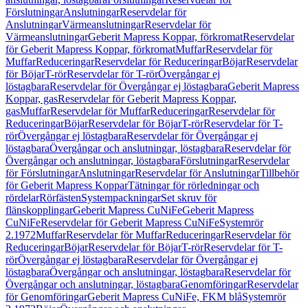
Förslutningar
Anslutningar
Reservdelar för
Anslutningar
Värmeanslutningar
Reservdelar för
Värmeanslutningar
Geberit Mapress Koppar, förkromat
Reservdelar
för Geberit Mapress Koppar, förkromat
Muffar
Reservdelar för
Muffar
Reduceringar
Reservdelar för Reduceringar
Böjar
Reservdelar
för Böjar
T-rör
Reservdelar för T-rör
Övergångar ej
löstagbara
Reservdelar för Övergångar ej löstagbara
Geberit Mapress
Koppar, gas
Reservdelar för Geberit Mapress Koppar,
gas
Muffar
Reservdelar för Muffar
Reduceringar
Reservdelar för
Reduceringar
Böjar
Reservdelar för Böjar
T-rör
Reservdelar för T-
rör
Övergångar ej löstagbara
Reservdelar för Övergångar ej
löstagbara
Övergångar och anslutningar, löstagbara
Reservdelar för
Övergångar och anslutningar, löstagbara
Förslutningar
Reservdelar
för Förslutningar
Anslutningar
Reservdelar för Anslutningar
Tillbehör
för Geberit Mapress Koppar
Tätningar för rörledningar och
rördelar
Rörfästen
Systempackningar
Set skruv för
flänskopplingar
Geberit Mapress CuNiFe
Geberit Mapress
CuNiFe
Reservdelar för Geberit Mapress CuNiFe
Systemrör
2.1972
Muffar
Reservdelar för Muffar
Reduceringar
Reservdelar för
Reduceringar
Böjar
Reservdelar för Böjar
T-rör
Reservdelar för T-
rör
Övergångar ej löstagbara
Reservdelar för Övergångar ej
löstagbara
Övergångar och anslutningar, löstagbara
Reservdelar för
Övergångar och anslutningar, löstagbara
Genomföringar
Reservdelar
för Genomföringar
Geberit Mapress CuNiFe, FKM blå
Systemrör