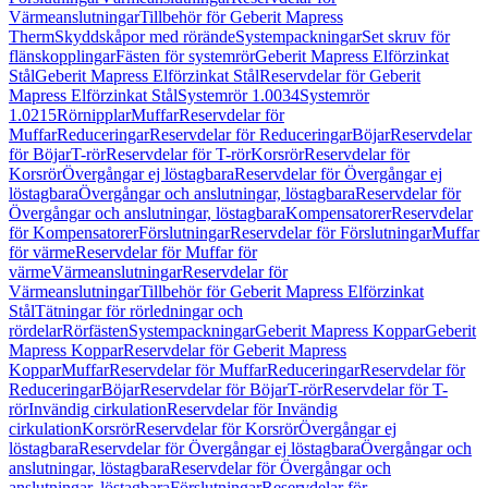
Värmeanslutningar
Tillbehör för Geberit Mapress
Therm
Skyddskåpor med rörände
Systempackningar
Set skruv för
flänskopplingar
Fästen för systemrör
Geberit Mapress Elförzinkat
Stål
Geberit Mapress Elförzinkat Stål
Reservdelar för Geberit
Mapress Elförzinkat Stål
Systemrör 1.0034
Systemrör
1.0215
Rörnipplar
Muffar
Reservdelar för
Muffar
Reduceringar
Reservdelar för Reduceringar
Böjar
Reservdelar
för Böjar
T-rör
Reservdelar för T-rör
Korsrör
Reservdelar för
Korsrör
Övergångar ej löstagbara
Reservdelar för Övergångar ej
löstagbara
Övergångar och anslutningar, löstagbara
Reservdelar för
Övergångar och anslutningar, löstagbara
Kompensatorer
Reservdelar
för Kompensatorer
Förslutningar
Reservdelar för Förslutningar
Muffar
för värme
Reservdelar för Muffar för
värme
Värmeanslutningar
Reservdelar för
Värmeanslutningar
Tillbehör för Geberit Mapress Elförzinkat
Stål
Tätningar för rörledningar och
rördelar
Rörfästen
Systempackningar
Geberit Mapress Koppar
Geberit
Mapress Koppar
Reservdelar för Geberit Mapress
Koppar
Muffar
Reservdelar för Muffar
Reduceringar
Reservdelar för
Reduceringar
Böjar
Reservdelar för Böjar
T-rör
Reservdelar för T-
rör
Invändig cirkulation
Reservdelar för Invändig
cirkulation
Korsrör
Reservdelar för Korsrör
Övergångar ej
löstagbara
Reservdelar för Övergångar ej löstagbara
Övergångar och
anslutningar, löstagbara
Reservdelar för Övergångar och
anslutningar, löstagbara
Förslutningar
Reservdelar för