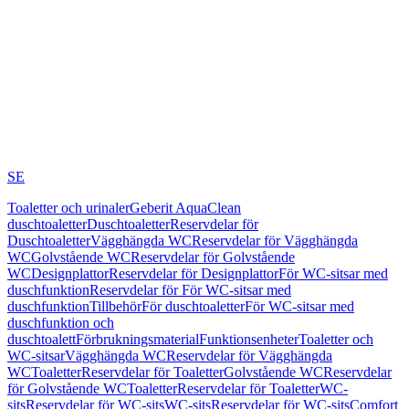
SE
Toaletter och urinaler
Geberit AquaClean
duschtoaletter
Duschtoaletter
Reservdelar för
Duschtoaletter
Vägghängda WC
Reservdelar för Vägghängda
WC
Golvstående WC
Reservdelar för Golvstående
WC
Designplattor
Reservdelar för Designplattor
För WC-sitsar med
duschfunktion
Reservdelar för För WC-sitsar med
duschfunktion
Tillbehör
För duschtoaletter
För WC-sitsar med
duschfunktion och
duschtoalett
Förbrukningsmaterial
Funktionsenheter
Toaletter och
WC-sitsar
Vägghängda WC
Reservdelar för Vägghängda
WC
Toaletter
Reservdelar för Toaletter
Golvstående WC
Reservdelar
för Golvstående WC
Toaletter
Reservdelar för Toaletter
WC-
sits
Reservdelar för WC-sits
WC-sits
Reservdelar för WC-sits
Comfort