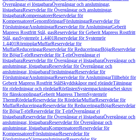
Övergångar ej löstagbara
Övergångar och anslutningar,
löstagbara
Reservdelar för Övergångar och anslutningar,
löstagbara
Kompensatorer
Reservdelar för
Kompensatorer
Genomföringar
Förslutningar
Reservdelar för
Förslutningar
Anslutningar
Reservdelar för Anslutningar
Geberit
Mapress Rostfritt Stål, gas
Reservdelar för Geberit Mapress Rostfritt
Stål, gas
Systemrör 1.4401
Reservdelar för Systemrör
1.4401
Rörnipplar
Muffar
Reservdelar för
Muffar
Reduceringar
Reservdelar för Reduceringar
Böjar
Reservdelar
för Böjar
T-rör
Reservdelar för T-rör
Övergångar ej
löstagbara
Reservdelar för Övergångar ej löstagbara
Övergångar och
anslutningar, löstagbara
Reservdelar för Övergångar och
anslutningar, löstagbara
Förslutningar
Reservdelar för
Förslutningar
Anslutningar
Reservdelar för Anslutningar
Tillbehör för
Geberit Mapress Rostfritt Stål
Skyddskåpor med rörände
Tätningar
för rörledningar och rördelar
Rörfästen
Systempackningar
Set skruv
för flänskopplingar
Geberit Mapress Therm
Systemrör
Therm
Rördelar
Reservdelar för Rördelar
Muffar
Reservdelar för
Muffar
Reduceringar
Reservdelar för Reduceringar
Böjar
Reservdelar
för Böjar
T-rör
Reservdelar för T-rör
Övergångar ej
löstagbara
Reservdelar för Övergångar ej löstagbara
Övergångar och
anslutningar, löstagbara
Reservdelar för Övergångar och
anslutningar, löstagbara
Kompensatorer
Reservdelar för
Kompensatorer
Förslutningar
Reservdelar för
Förslutningar
Värmeanslutningar
Reservdelar för