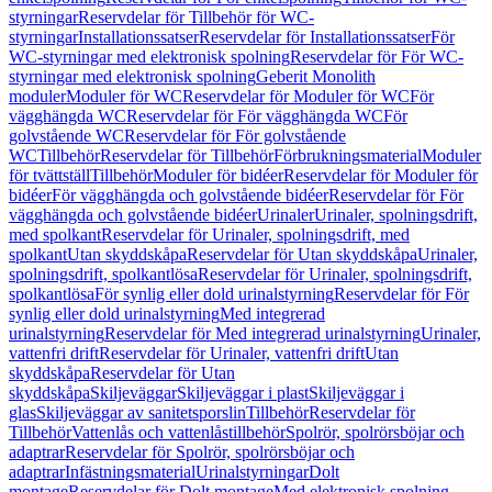
styrningar
Reservdelar för Tillbehör för WC-
styrningar
Installationssatser
Reservdelar för Installationssatser
För
WC-styrningar med elektronisk spolning
Reservdelar för För WC-
styrningar med elektronisk spolning
Geberit Monolith
moduler
Moduler för WC
Reservdelar för Moduler för WC
För
vägghängda WC
Reservdelar för För vägghängda WC
För
golvstående WC
Reservdelar för För golvstående
WC
Tillbehör
Reservdelar för Tillbehör
Förbrukningsmaterial
Moduler
för tvättställ
Tillbehör
Moduler för bidéer
Reservdelar för Moduler för
bidéer
För vägghängda och golvstående bidéer
Reservdelar för För
vägghängda och golvstående bidéer
Urinaler
Urinaler, spolningsdrift,
med spolkant
Reservdelar för Urinaler, spolningsdrift, med
spolkant
Utan skyddskåpa
Reservdelar för Utan skyddskåpa
Urinaler,
spolningsdrift, spolkantlösa
Reservdelar för Urinaler, spolningsdrift,
spolkantlösa
För synlig eller dold urinalstyrning
Reservdelar för För
synlig eller dold urinalstyrning
Med integrerad
urinalstyrning
Reservdelar för Med integrerad urinalstyrning
Urinaler,
vattenfri drift
Reservdelar för Urinaler, vattenfri drift
Utan
skyddskåpa
Reservdelar för Utan
skyddskåpa
Skiljeväggar
Skiljeväggar i plast
Skiljeväggar i
glas
Skiljeväggar av sanitetsporslin
Tillbehör
Reservdelar för
Tillbehör
Vattenlås och vattenlåstillbehör
Spolrör, spolrörsböjar och
adaptrar
Reservdelar för Spolrör, spolrörsböjar och
adaptrar
Infästningsmaterial
Urinalstyrningar
Dolt
montage
Reservdelar för Dolt montage
Med elektronisk spolning,