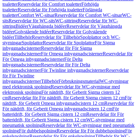
toaletter
Reservdelar för Comfort toaletter
Förhöjda
toaletter
Reservdelar för Förhöjda toaletter
Förlängda
toaletter
Comfort WC-sitsar
Reservdelar för Comfort WC-sitsar
WC-
sits
Reservdelar för WC-sits
WC-sittring
Reservdelar för WC-
sittring
Bidéer
Vägghängda bidéer
Reservdelar för Vägghängda
bidéer
Golvstående bidéer
Reservdelar för Golvstående
bidéer
Tillbehör
Reservdelar för Tillbehör
Spolplattor och WC-
styrningar
Spolplattor
Reservdelar för Spolplattor
För Sigma
inbyggnadscisterner
Reservdelar för För Sigma
inbyggnadscisterner
För Omega inbyggnadscisterner
Reservdelar för
För Omega inbyggnadscisterner
För Delta
inbyggnadscisterner
Reservdelar för För Delta
inbyggnadscisterner
För Twinline inbyggnadscisterner
Reservdelar
för För Twinline
inbyggnadscisterner
Tillbehör
Förbrukningsmaterial
WC-styrningar
med elektronisk spolning
Reservdelar för WC-styrningar med
elektronisk spolning
För nätdrift, för Geberit Sigma cistern 12
cm
Reservdelar för För nätdrift, för Geberit Sigma cistern 12 cm
För
nätdrift, för Geberit Omega inbyggnadscistern 12 cm
Reservdelar för
För nätdrift, för Geberit Omega inbyggnadscistern 12 cm
För
batteridrift, för Geberit Sigma cistern 12 cm
Reservdelar för För
batteridrift, för Geberit Sigma cistern 12 cm
WC-styrningar med
pneumatisk spolning
Reservdelar för WC-styrningar med pneumatisk
spolning
För dubbelspolning
Reservdelar för För dubbelspolning
För
enkelspolning
Reservdelar för För enkelspolning
Tillbehör för WC-