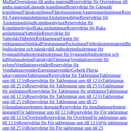
Muffar
Övergångar till andra material
Reservdelar för Övergångar till
andra material
Gängade kopplingar
Reservdelar för Gängade
kopplingar
Flänskopplingar
Flänsbussningar
Aggregatanslutningar
Rese
för Aggregatanslutningar
Anslutningsböjar
Reservdelar för
Anslutningsböjar
Kopplingshylsor
Reservdelar för
Kopplingshylsor
Raka anslutningar
Reservdelar för Raka
anslutningar
Vattenlås
Reservdelar för
Vattenlås
Tillbehör
Rörklammrar
Fästen för
rörklammrar
Stödskal
Förslutningar
Packningar
Förbrukningsmaterial
Br
ljudisolering och fuktskydd
Ljudisolering
Isoleringar för
byggnadsljudisolering
Isoleringar för byggnadsljudisolering och
luftljudsisolering
Fuktskydd
Tätningar
Ventilationsventil för
avlopp
Ventilationsventiler
Reservdelar för
Ventilationsventiler
Energisparventiler
Geberit Pluvia
takavvattning
Takbrunnar
Reservdelar för Takbrunnar
Takbrunnar
upp till 12 l/s
Reservdelar för Takbrunnar upp till 12 l/s
Takbrunnar
upp till 25 l/s
Reservdelar för Takbrunnar upp till 25 l/s
Takbrunnar
för stödrännor
Reservdelar för Takbrunnar för stödrännor
Takbrunnar
upp till 12 l/s
Reservdelar för Takbrunnar upp till 12 l/s
Takbrunnar
upp till 25 l/s
Reservdelar för Takbrunnar upp till 25
l/s
Installationselement ångspärr
Reservdelar för Installationselement
ångspärr
För takbrunnar upp till 12 l/s
Reservdelar för För takbrunnar
upp till 12 l/s
Överlopp
Reservdelar för Överlopp
För takbrunnar upp
till 12 l/s
Reservdelar för För takbrunnar upp till 12 l/s
För takbrunnar
upp till 25 l/s
Reservdelar för För takbrunnar upp till 25