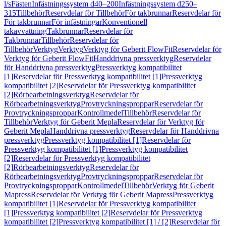
l/s
Fästen
Infästningssystem d40–200
Infästningssystem d250–
315
Tillbehör
Reservdelar för Tillbehör
För takbrunnar
Reservdelar för
För takbrunnar
För infästningar
Konventionell
takavvattning
Takbrunnar
Reservdelar för
Takbrunnar
Tillbehör
Reservdelar för
Tillbehör
Verktyg
Verktyg
Verktyg för Geberit FlowFit
Reservdelar för
Verktyg för Geberit FlowFit
Handdrivna pressverktyg
Reservdelar
för Handdrivna pressverktyg
Pressverktyg kompatibilitet
[1]
Reservdelar för Pressverktyg kompatibilitet [1]
Pressverktyg
kompatibilitet [2]
Reservdelar för Pressverktyg kompatibilitet
[2]
Rörbearbetningsverktyg
Reservdelar för
Rörbearbetningsverktyg
Provtryckningsproppar
Reservdelar för
Provtryckningsproppar
Kontrollmedel
Tillbehör
Reservdelar för
Tillbehör
Verktyg för Geberit Mepla
Reservdelar för Verktyg för
Geberit Mepla
Handdrivna pressverktyg
Reservdelar för Handdrivna
pressverktyg
Pressverktyg kompatibilitet [1]
Reservdelar för
Pressverktyg kompatibilitet [1]
Pressverktyg kompatibilitet
[2]
Reservdelar för Pressverktyg kompatibilitet
[2]
Rörbearbetningsverktyg
Reservdelar för
Rörbearbetningsverktyg
Provtryckningsproppar
Reservdelar för
Provtryckningsproppar
Kontrollmedel
Tillbehör
Verktyg för Geberit
Mapress
Reservdelar för Verktyg för Geberit Mapress
Pressverktyg
kompatibilitet [1]
Reservdelar för Pressverktyg kompatibilitet
[1]
Pressverktyg kompatibilitet [2]
Reservdelar för Pressverktyg
kompatibilitet [2]
Pressverktyg kompatibilitet [1] / [2]
Reservdelar för