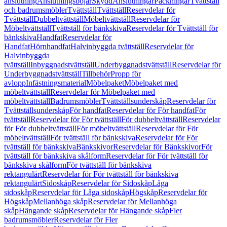
anslutning
Anslutningsböjar
Skydd
Anslutningar
Packningar
Tvättställ
och badrumsmöbler
Tvättställ
Tvättställ
Reservdelar för
Tvättställ
Dubbeltvättställ
Möbeltvättställ
Reservdelar för
Möbeltvättställ
Tvättställ för bänkskiva
Reservdelar för Tvättställ för
bänkskiva
Handfat
Reservdelar för
Handfat
Hörnhandfat
Halvinbyggda tvättställ
Reservdelar för
Halvinbyggda
tvättställ
Inbyggnadstvättställ
Underbyggnadstvättställ
Reservdelar för
Underbyggnadstvättställ
Tillbehör
Propp för
avlopp
Infästningsmaterial
Möbelpaket
Möbelpaket med
möbeltvättställ
Reservdelar för Möbelpaket med
möbeltvättställ
Badrumsmöbler
Tvättställsunderskåp
Reservdelar för
Tvättställsunderskåp
För handfat
Reservdelar för För handfat
För
tvättställ
Reservdelar för För tvättställ
För dubbeltvättställ
Reservdelar
för För dubbeltvättställ
För möbeltvättställ
Reservdelar för För
möbeltvättställ
För tvättställ för bänkskiva
Reservdelar för För
tvättställ för bänkskiva
Bänkskivor
Reservdelar för Bänkskivor
För
tvättställ för bänkskiva skålform
Reservdelar för För tvättställ för
bänkskiva skålform
För tvättställ för bänkskiva
rektangulärt
Reservdelar för För tvättställ för bänkskiva
rektangulärt
Sidoskåp
Reservdelar för Sidoskåp
Låga
sidoskåp
Reservdelar för Låga sidoskåp
Högskåp
Reservdelar för
Högskåp
Mellanhöga skåp
Reservdelar för Mellanhöga
skåp
Hängande skåp
Reservdelar för Hängande skåp
Fler
badrumsmöbler
Reservdelar för Fler