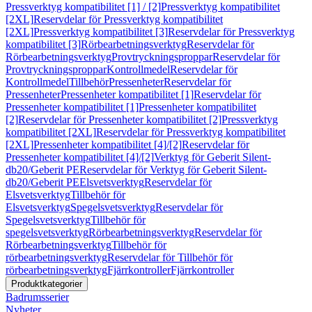
Pressverktyg kompatibilitet [1] / [2]
Pressverktyg kompatibilitet
[2XL]
Reservdelar för Pressverktyg kompatibilitet
[2XL]
Pressverktyg kompatibilitet [3]
Reservdelar för Pressverktyg
kompatibilitet [3]
Rörbearbetningsverktyg
Reservdelar för
Rörbearbetningsverktyg
Provtryckningsproppar
Reservdelar för
Provtryckningsproppar
Kontrollmedel
Reservdelar för
Kontrollmedel
Tillbehör
Pressenheter
Reservdelar för
Pressenheter
Pressenheter kompatibilitet [1]
Reservdelar för
Pressenheter kompatibilitet [1]
Pressenheter kompatibilitet
[2]
Reservdelar för Pressenheter kompatibilitet [2]
Pressverktyg
kompatibilitet [2XL]
Reservdelar för Pressverktyg kompatibilitet
[2XL]
Pressenheter kompatibilitet [4]/[2]
Reservdelar för
Pressenheter kompatibilitet [4]/[2]
Verktyg för Geberit Silent-
db20/Geberit PE
Reservdelar för Verktyg för Geberit Silent-
db20/Geberit PE
Elsvetsverktyg
Reservdelar för
Elsvetsverktyg
Tillbehör för
Elsvetsverktyg
Spegelsvetsverktyg
Reservdelar för
Spegelsvetsverktyg
Tillbehör för
spegelsvetsverktyg
Rörbearbetningsverktyg
Reservdelar för
Rörbearbetningsverktyg
Tillbehör för
rörbearbetningsverktyg
Reservdelar för Tillbehör för
rörbearbetningsverktyg
Fjärrkontroller
Fjärrkontroller
Produktkategorier
Badrumsserier
Nyheter