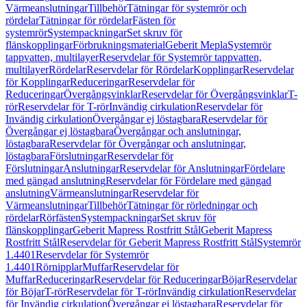
Värmeanslutningar
Tillbehör
Tätningar för systemrör och
rördelar
Tätningar för rördelar
Fästen för
systemrör
Systempackningar
Set skruv för
flänskopplingar
Förbrukningsmaterial
Geberit Mepla
Systemrör
tappvatten, multilayer
Reservdelar för Systemrör tappvatten,
multilayer
Rördelar
Reservdelar för Rördelar
Kopplingar
Reservdelar
för Kopplingar
Reduceringar
Reservdelar för
Reduceringar
Övergångsvinklar
Reservdelar för Övergångsvinklar
T-
rör
Reservdelar för T-rör
Invändig cirkulation
Reservdelar för
Invändig cirkulation
Övergångar ej löstagbara
Reservdelar för
Övergångar ej löstagbara
Övergångar och anslutningar,
löstagbara
Reservdelar för Övergångar och anslutningar,
löstagbara
Förslutningar
Reservdelar för
Förslutningar
Anslutningar
Reservdelar för Anslutningar
Fördelare
med gängad anslutning
Reservdelar för Fördelare med gängad
anslutning
Värmeanslutningar
Reservdelar för
Värmeanslutningar
Tillbehör
Tätningar för rörledningar och
rördelar
Rörfästen
Systempackningar
Set skruv för
flänskopplingar
Geberit Mapress Rostfritt Stål
Geberit Mapress
Rostfritt Stål
Reservdelar för Geberit Mapress Rostfritt Stål
Systemrör
1.4401
Reservdelar för Systemrör
1.4401
Rörnipplar
Muffar
Reservdelar för
Muffar
Reduceringar
Reservdelar för Reduceringar
Böjar
Reservdelar
för Böjar
T-rör
Reservdelar för T-rör
Invändig cirkulation
Reservdelar
för Invändig cirkulation
Övergångar ej löstagbara
Reservdelar för