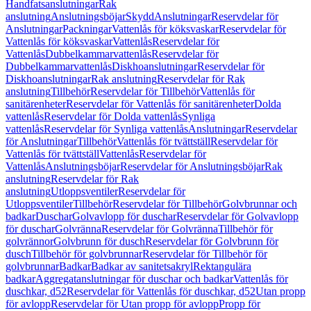
Handfatsanslutningar
Rak
anslutning
Anslutningsböjar
Skydd
Anslutningar
Reservdelar för
Anslutningar
Packningar
Vattenlås för köksvaskar
Reservdelar för
Vattenlås för köksvaskar
Vattenlås
Reservdelar för
Vattenlås
Dubbelkammarvattenlås
Reservdelar för
Dubbelkammarvattenlås
Diskhoanslutningar
Reservdelar för
Diskhoanslutningar
Rak anslutning
Reservdelar för Rak
anslutning
Tillbehör
Reservdelar för Tillbehör
Vattenlås för
sanitärenheter
Reservdelar för Vattenlås för sanitärenheter
Dolda
vattenlås
Reservdelar för Dolda vattenlås
Synliga
vattenlås
Reservdelar för Synliga vattenlås
Anslutningar
Reservdelar
för Anslutningar
Tillbehör
Vattenlås för tvättställ
Reservdelar för
Vattenlås för tvättställ
Vattenlås
Reservdelar för
Vattenlås
Anslutningsböjar
Reservdelar för Anslutningsböjar
Rak
anslutning
Reservdelar för Rak
anslutning
Utloppsventiler
Reservdelar för
Utloppsventiler
Tillbehör
Reservdelar för Tillbehör
Golvbrunnar och
badkar
Duschar
Golvavlopp för duschar
Reservdelar för Golvavlopp
för duschar
Golvränna
Reservdelar för Golvränna
Tillbehör för
golvrännor
Golvbrunn för dusch
Reservdelar för Golvbrunn för
dusch
Tillbehör för golvbrunnar
Reservdelar för Tillbehör för
golvbrunnar
Badkar
Badkar av sanitetsakryl
Rektangulära
badkar
Aggregatanslutningar för duschar och badkar
Vattenlås för
duschkar, d52
Reservdelar för Vattenlås för duschkar, d52
Utan propp
för avlopp
Reservdelar för Utan propp för avlopp
Propp för