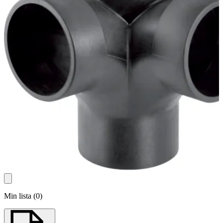
Min lista
(
0
)