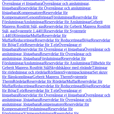
Övergångar ej löstagbara
Övergångar och anslutningar,
löstagbara
Reservdelar för Övergångar och anslutningar,
löstagbara
Kompensatorer
Reservdelar för
Kompensatorer
Genomföringar
Förslutningar
Reservdelar för
Förslutningar
Anslutningar
Reservdelar för Anslutningar
Geberit
Mapress Rostfritt Stål, gas
Reservdelar för Geberit Mapress Rostfritt
Stål, gas
Systemrör 1.4401
Reservdelar för Systemrör
1.4401
Rörnipplar
Muffar
Reservdelar för
Muffar
Reduceringar
Reservdelar för Reduceringar
Böjar
Reservdelar
för Böjar
T-rör
Reservdelar för T-rör
Övergångar ej
löstagbara
Reservdelar för Övergångar ej löstagbara
Övergångar och
anslutningar, löstagbara
Reservdelar för Övergångar och
anslutningar, löstagbara
Förslutningar
Reservdelar för
Förslutningar
Anslutningar
Reservdelar för Anslutningar
Tillbehör för
Geberit Mapress Rostfritt Stål
Skyddskåpor med rörände
Tätningar
för rörledningar och rördelar
Rörfästen
Systempackningar
Set skruv
för flänskopplingar
Geberit Mapress Therm
Systemrör
Therm
Rördelar
Reservdelar för Rördelar
Muffar
Reservdelar för
Muffar
Reduceringar
Reservdelar för Reduceringar
Böjar
Reservdelar
för Böjar
T-rör
Reservdelar för T-rör
Övergångar ej
löstagbara
Reservdelar för Övergångar ej löstagbara
Övergångar och
anslutningar, löstagbara
Reservdelar för Övergångar och
anslutningar, löstagbara
Kompensatorer
Reservdelar för
Kompensatorer
Förslutningar
Reservdelar för
Förslutningar
Värmeanslutningar
Reservdelar för