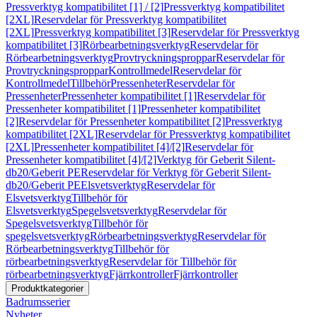
Pressverktyg kompatibilitet [1] / [2]
Pressverktyg kompatibilitet
[2XL]
Reservdelar för Pressverktyg kompatibilitet
[2XL]
Pressverktyg kompatibilitet [3]
Reservdelar för Pressverktyg
kompatibilitet [3]
Rörbearbetningsverktyg
Reservdelar för
Rörbearbetningsverktyg
Provtryckningsproppar
Reservdelar för
Provtryckningsproppar
Kontrollmedel
Reservdelar för
Kontrollmedel
Tillbehör
Pressenheter
Reservdelar för
Pressenheter
Pressenheter kompatibilitet [1]
Reservdelar för
Pressenheter kompatibilitet [1]
Pressenheter kompatibilitet
[2]
Reservdelar för Pressenheter kompatibilitet [2]
Pressverktyg
kompatibilitet [2XL]
Reservdelar för Pressverktyg kompatibilitet
[2XL]
Pressenheter kompatibilitet [4]/[2]
Reservdelar för
Pressenheter kompatibilitet [4]/[2]
Verktyg för Geberit Silent-
db20/Geberit PE
Reservdelar för Verktyg för Geberit Silent-
db20/Geberit PE
Elsvetsverktyg
Reservdelar för
Elsvetsverktyg
Tillbehör för
Elsvetsverktyg
Spegelsvetsverktyg
Reservdelar för
Spegelsvetsverktyg
Tillbehör för
spegelsvetsverktyg
Rörbearbetningsverktyg
Reservdelar för
Rörbearbetningsverktyg
Tillbehör för
rörbearbetningsverktyg
Reservdelar för Tillbehör för
rörbearbetningsverktyg
Fjärrkontroller
Fjärrkontroller
Produktkategorier
Badrumsserier
Nyheter