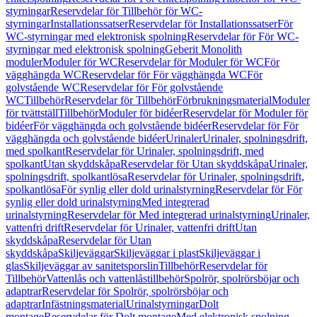
styrningar
Reservdelar för Tillbehör för WC-
styrningar
Installationssatser
Reservdelar för Installationssatser
För
WC-styrningar med elektronisk spolning
Reservdelar för För WC-
styrningar med elektronisk spolning
Geberit Monolith
moduler
Moduler för WC
Reservdelar för Moduler för WC
För
vägghängda WC
Reservdelar för För vägghängda WC
För
golvstående WC
Reservdelar för För golvstående
WC
Tillbehör
Reservdelar för Tillbehör
Förbrukningsmaterial
Moduler
för tvättställ
Tillbehör
Moduler för bidéer
Reservdelar för Moduler för
bidéer
För vägghängda och golvstående bidéer
Reservdelar för För
vägghängda och golvstående bidéer
Urinaler
Urinaler, spolningsdrift,
med spolkant
Reservdelar för Urinaler, spolningsdrift, med
spolkant
Utan skyddskåpa
Reservdelar för Utan skyddskåpa
Urinaler,
spolningsdrift, spolkantlösa
Reservdelar för Urinaler, spolningsdrift,
spolkantlösa
För synlig eller dold urinalstyrning
Reservdelar för För
synlig eller dold urinalstyrning
Med integrerad
urinalstyrning
Reservdelar för Med integrerad urinalstyrning
Urinaler,
vattenfri drift
Reservdelar för Urinaler, vattenfri drift
Utan
skyddskåpa
Reservdelar för Utan
skyddskåpa
Skiljeväggar
Skiljeväggar i plast
Skiljeväggar i
glas
Skiljeväggar av sanitetsporslin
Tillbehör
Reservdelar för
Tillbehör
Vattenlås och vattenlåstillbehör
Spolrör, spolrörsböjar och
adaptrar
Reservdelar för Spolrör, spolrörsböjar och
adaptrar
Infästningsmaterial
Urinalstyrningar
Dolt
montage
Reservdelar för Dolt montage
Med elektronisk spolning,