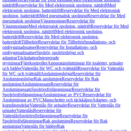
nätdrift
Reservdelar för Med elektronisk spolning, nätdrift
Med
elektronisk spolning, batteridrift
Reservdelar för Med elektronisk
spolning, batteridrift
Med pneumatisk spolning
Reservdelar för Med
pneumatisk spolning
Väggmontage
Reservdelar för
Väggmontage
Med elektronisk spolning, nätdrift
Reservdelar för Med
elektronisk spolning, nätdrift
Med elektronisk spolning,
batteridrift
Reservdelar för Med elektronisk spolning,
batteridrift
Tillbehör
Reservdelar för Tillbehör
Installations- och
ombyggnadssatser
Reservdelar för Installations- och
ombyggnadssatser
Spolrör, spolrörsböjar och
adaptrar
Täckplattor
Integrerade
styrningar
Fjärrkontroller
Apparatanslutningar för toaletter, urinaler
och bidéer
Vattenlås för WC och tvättställ
Reservdelar för Vattenlås
för WC och tvättställ
Anslutningsböjar
Reservdelar för
Anslutningsböjar
Rak anslutning
Reservdelar för Rak
anslutning
Anslutningssats
Reservdelar för
Anslutningssats
Spolrörsförlängningar
Reservdelar för
Spolrörsförlängningar
Anslutningar av PVC
Reservdelar för
Anslutningar av PVC
Manschetter och täckkåpor
Adapter- och
kopplingsdelar
Vattenlås för urinaler
Reservdelar för Vattenlås för
urinaler
Vattenlås
Reservdelar för
Vattenlås
Spolrörsförlängningar
Reservdelar för
Spolrörsförlängningar
Rak anslutning
Reservdelar för Rak
anslutning
Vattenlås för bidéer
Rak