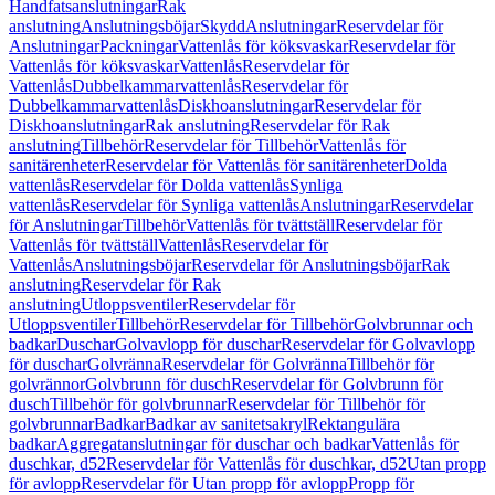
Handfatsanslutningar
Rak
anslutning
Anslutningsböjar
Skydd
Anslutningar
Reservdelar för
Anslutningar
Packningar
Vattenlås för köksvaskar
Reservdelar för
Vattenlås för köksvaskar
Vattenlås
Reservdelar för
Vattenlås
Dubbelkammarvattenlås
Reservdelar för
Dubbelkammarvattenlås
Diskhoanslutningar
Reservdelar för
Diskhoanslutningar
Rak anslutning
Reservdelar för Rak
anslutning
Tillbehör
Reservdelar för Tillbehör
Vattenlås för
sanitärenheter
Reservdelar för Vattenlås för sanitärenheter
Dolda
vattenlås
Reservdelar för Dolda vattenlås
Synliga
vattenlås
Reservdelar för Synliga vattenlås
Anslutningar
Reservdelar
för Anslutningar
Tillbehör
Vattenlås för tvättställ
Reservdelar för
Vattenlås för tvättställ
Vattenlås
Reservdelar för
Vattenlås
Anslutningsböjar
Reservdelar för Anslutningsböjar
Rak
anslutning
Reservdelar för Rak
anslutning
Utloppsventiler
Reservdelar för
Utloppsventiler
Tillbehör
Reservdelar för Tillbehör
Golvbrunnar och
badkar
Duschar
Golvavlopp för duschar
Reservdelar för Golvavlopp
för duschar
Golvränna
Reservdelar för Golvränna
Tillbehör för
golvrännor
Golvbrunn för dusch
Reservdelar för Golvbrunn för
dusch
Tillbehör för golvbrunnar
Reservdelar för Tillbehör för
golvbrunnar
Badkar
Badkar av sanitetsakryl
Rektangulära
badkar
Aggregatanslutningar för duschar och badkar
Vattenlås för
duschkar, d52
Reservdelar för Vattenlås för duschkar, d52
Utan propp
för avlopp
Reservdelar för Utan propp för avlopp
Propp för