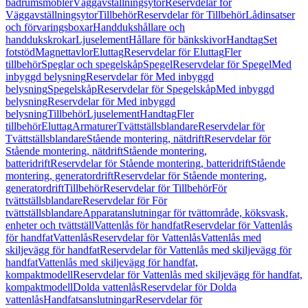
badrumsmöbler
Väggavställningsytor
Reservdelar för
Väggavställningsytor
Tillbehör
Reservdelar för Tillbehör
Lådinsatser
och förvaringsboxar
Handdukshållare och
handdukskrokar
Ljuselement
Hållare för bänkskivor
Handtag
Set
fotstöd
Magnettavlor
Eluttag
Reservdelar för Eluttag
Fler
tillbehör
Speglar och spegelskåp
Spegel
Reservdelar för Spegel
Med
inbyggd belysning
Reservdelar för Med inbyggd
belysning
Spegelskåp
Reservdelar för Spegelskåp
Med inbyggd
belysning
Reservdelar för Med inbyggd
belysning
Tillbehör
Ljuselement
Handtag
Fler
tillbehör
Eluttag
Armaturer
Tvättställsblandare
Reservdelar för
Tvättställsblandare
Stående montering, nätdrift
Reservdelar för
Stående montering, nätdrift
Stående montering,
batteridrift
Reservdelar för Stående montering, batteridrift
Stående
montering, generatordrift
Reservdelar för Stående montering,
generatordrift
Tillbehör
Reservdelar för Tillbehör
För
tvättställsblandare
Reservdelar för För
tvättställsblandare
Apparatanslutningar för tvättområde, köksvask,
enheter och tvättställ
Vattenlås för handfat
Reservdelar för Vattenlås
för handfat
Vattenlås
Reservdelar för Vattenlås
Vattenlås med
skiljevägg för handfat
Reservdelar för Vattenlås med skiljevägg för
handfat
Vattenlås med skiljevägg för handfat,
kompaktmodell
Reservdelar för Vattenlås med skiljevägg för handfat,
kompaktmodell
Dolda vattenlås
Reservdelar för Dolda
vattenlås
Handfatsanslutningar
Reservdelar för