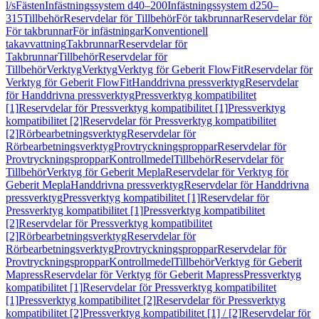
l/s
Fästen
Infästningssystem d40–200
Infästningssystem d250–
315
Tillbehör
Reservdelar för Tillbehör
För takbrunnar
Reservdelar för
För takbrunnar
För infästningar
Konventionell
takavvattning
Takbrunnar
Reservdelar för
Takbrunnar
Tillbehör
Reservdelar för
Tillbehör
Verktyg
Verktyg
Verktyg för Geberit FlowFit
Reservdelar för
Verktyg för Geberit FlowFit
Handdrivna pressverktyg
Reservdelar
för Handdrivna pressverktyg
Pressverktyg kompatibilitet
[1]
Reservdelar för Pressverktyg kompatibilitet [1]
Pressverktyg
kompatibilitet [2]
Reservdelar för Pressverktyg kompatibilitet
[2]
Rörbearbetningsverktyg
Reservdelar för
Rörbearbetningsverktyg
Provtryckningsproppar
Reservdelar för
Provtryckningsproppar
Kontrollmedel
Tillbehör
Reservdelar för
Tillbehör
Verktyg för Geberit Mepla
Reservdelar för Verktyg för
Geberit Mepla
Handdrivna pressverktyg
Reservdelar för Handdrivna
pressverktyg
Pressverktyg kompatibilitet [1]
Reservdelar för
Pressverktyg kompatibilitet [1]
Pressverktyg kompatibilitet
[2]
Reservdelar för Pressverktyg kompatibilitet
[2]
Rörbearbetningsverktyg
Reservdelar för
Rörbearbetningsverktyg
Provtryckningsproppar
Reservdelar för
Provtryckningsproppar
Kontrollmedel
Tillbehör
Verktyg för Geberit
Mapress
Reservdelar för Verktyg för Geberit Mapress
Pressverktyg
kompatibilitet [1]
Reservdelar för Pressverktyg kompatibilitet
[1]
Pressverktyg kompatibilitet [2]
Reservdelar för Pressverktyg
kompatibilitet [2]
Pressverktyg kompatibilitet [1] / [2]
Reservdelar för