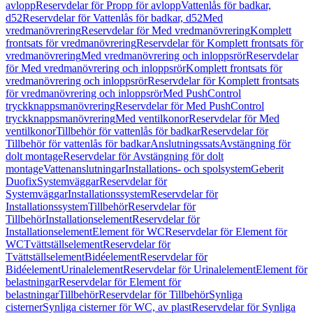
avlopp
Reservdelar för Propp för avlopp
Vattenlås för badkar,
d52
Reservdelar för Vattenlås för badkar, d52
Med
vredmanövrering
Reservdelar för Med vredmanövrering
Komplett
frontsats för vredmanövrering
Reservdelar för Komplett frontsats för
vredmanövrering
Med vredmanövrering och inloppsrör
Reservdelar
för Med vredmanövrering och inloppsrör
Komplett frontsats för
vredmanövrering och inloppsrör
Reservdelar för Komplett frontsats
för vredmanövrering och inloppsrör
Med PushControl
tryckknappsmanövrering
Reservdelar för Med PushControl
tryckknappsmanövrering
Med ventilkonor
Reservdelar för Med
ventilkonor
Tillbehör för vattenlås för badkar
Reservdelar för
Tillbehör för vattenlås för badkar
Anslutningssats
Avstängning för
dolt montage
Reservdelar för Avstängning för dolt
montage
Vattenanslutningar
Installations- och spolsystem
Geberit
Duofix
Systemväggar
Reservdelar för
Systemväggar
Installationssystem
Reservdelar för
Installationssystem
Tillbehör
Reservdelar för
Tillbehör
Installationselement
Reservdelar för
Installationselement
Element för WC
Reservdelar för Element för
WC
Tvättställselement
Reservdelar för
Tvättställselement
Bidéelement
Reservdelar för
Bidéelement
Urinalelement
Reservdelar för Urinalelement
Element för
belastningar
Reservdelar för Element för
belastningar
Tillbehör
Reservdelar för Tillbehör
Synliga
cisterner
Synliga cisterner för WC, av plast
Reservdelar för Synliga