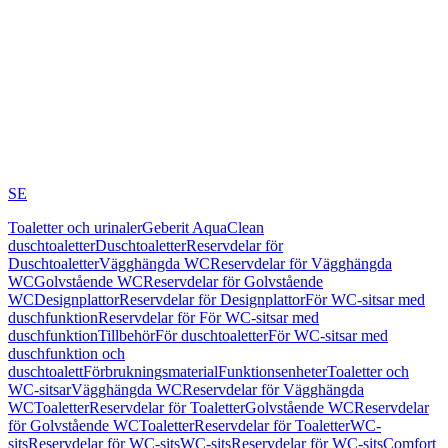
SE
Toaletter och urinaler
Geberit AquaClean
duschtoaletter
Duschtoaletter
Reservdelar för
Duschtoaletter
Vägghängda WC
Reservdelar för Vägghängda
WC
Golvstående WC
Reservdelar för Golvstående
WC
Designplattor
Reservdelar för Designplattor
För WC-sitsar med
duschfunktion
Reservdelar för För WC-sitsar med
duschfunktion
Tillbehör
För duschtoaletter
För WC-sitsar med
duschfunktion och
duschtoalett
Förbrukningsmaterial
Funktionsenheter
Toaletter och
WC-sitsar
Vägghängda WC
Reservdelar för Vägghängda
WC
Toaletter
Reservdelar för Toaletter
Golvstående WC
Reservdelar
för Golvstående WC
Toaletter
Reservdelar för Toaletter
WC-
sits
Reservdelar för WC-sits
WC-sits
Reservdelar för WC-sits
Comfort