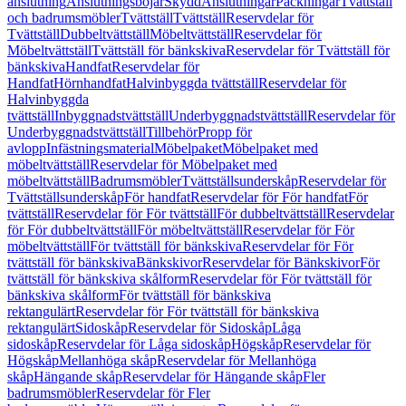
anslutning
Anslutningsböjar
Skydd
Anslutningar
Packningar
Tvättställ
och badrumsmöbler
Tvättställ
Tvättställ
Reservdelar för
Tvättställ
Dubbeltvättställ
Möbeltvättställ
Reservdelar för
Möbeltvättställ
Tvättställ för bänkskiva
Reservdelar för Tvättställ för
bänkskiva
Handfat
Reservdelar för
Handfat
Hörnhandfat
Halvinbyggda tvättställ
Reservdelar för
Halvinbyggda
tvättställ
Inbyggnadstvättställ
Underbyggnadstvättställ
Reservdelar för
Underbyggnadstvättställ
Tillbehör
Propp för
avlopp
Infästningsmaterial
Möbelpaket
Möbelpaket med
möbeltvättställ
Reservdelar för Möbelpaket med
möbeltvättställ
Badrumsmöbler
Tvättställsunderskåp
Reservdelar för
Tvättställsunderskåp
För handfat
Reservdelar för För handfat
För
tvättställ
Reservdelar för För tvättställ
För dubbeltvättställ
Reservdelar
för För dubbeltvättställ
För möbeltvättställ
Reservdelar för För
möbeltvättställ
För tvättställ för bänkskiva
Reservdelar för För
tvättställ för bänkskiva
Bänkskivor
Reservdelar för Bänkskivor
För
tvättställ för bänkskiva skålform
Reservdelar för För tvättställ för
bänkskiva skålform
För tvättställ för bänkskiva
rektangulärt
Reservdelar för För tvättställ för bänkskiva
rektangulärt
Sidoskåp
Reservdelar för Sidoskåp
Låga
sidoskåp
Reservdelar för Låga sidoskåp
Högskåp
Reservdelar för
Högskåp
Mellanhöga skåp
Reservdelar för Mellanhöga
skåp
Hängande skåp
Reservdelar för Hängande skåp
Fler
badrumsmöbler
Reservdelar för Fler