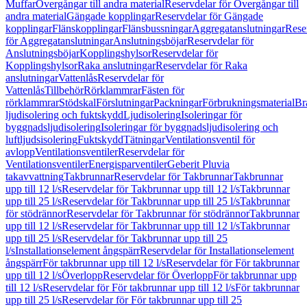
Muffar
Övergångar till andra material
Reservdelar för Övergångar till
andra material
Gängade kopplingar
Reservdelar för Gängade
kopplingar
Flänskopplingar
Flänsbussningar
Aggregatanslutningar
Rese
för Aggregatanslutningar
Anslutningsböjar
Reservdelar för
Anslutningsböjar
Kopplingshylsor
Reservdelar för
Kopplingshylsor
Raka anslutningar
Reservdelar för Raka
anslutningar
Vattenlås
Reservdelar för
Vattenlås
Tillbehör
Rörklammrar
Fästen för
rörklammrar
Stödskal
Förslutningar
Packningar
Förbrukningsmaterial
Br
ljudisolering och fuktskydd
Ljudisolering
Isoleringar för
byggnadsljudisolering
Isoleringar för byggnadsljudisolering och
luftljudsisolering
Fuktskydd
Tätningar
Ventilationsventil för
avlopp
Ventilationsventiler
Reservdelar för
Ventilationsventiler
Energisparventiler
Geberit Pluvia
takavvattning
Takbrunnar
Reservdelar för Takbrunnar
Takbrunnar
upp till 12 l/s
Reservdelar för Takbrunnar upp till 12 l/s
Takbrunnar
upp till 25 l/s
Reservdelar för Takbrunnar upp till 25 l/s
Takbrunnar
för stödrännor
Reservdelar för Takbrunnar för stödrännor
Takbrunnar
upp till 12 l/s
Reservdelar för Takbrunnar upp till 12 l/s
Takbrunnar
upp till 25 l/s
Reservdelar för Takbrunnar upp till 25
l/s
Installationselement ångspärr
Reservdelar för Installationselement
ångspärr
För takbrunnar upp till 12 l/s
Reservdelar för För takbrunnar
upp till 12 l/s
Överlopp
Reservdelar för Överlopp
För takbrunnar upp
till 12 l/s
Reservdelar för För takbrunnar upp till 12 l/s
För takbrunnar
upp till 25 l/s
Reservdelar för För takbrunnar upp till 25