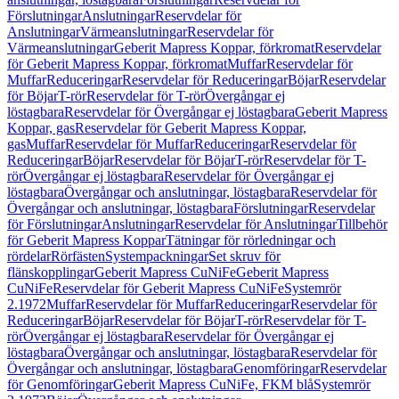
Förslutningar
Anslutningar
Reservdelar för
Anslutningar
Värmeanslutningar
Reservdelar för
Värmeanslutningar
Geberit Mapress Koppar, förkromat
Reservdelar
för Geberit Mapress Koppar, förkromat
Muffar
Reservdelar för
Muffar
Reduceringar
Reservdelar för Reduceringar
Böjar
Reservdelar
för Böjar
T-rör
Reservdelar för T-rör
Övergångar ej
löstagbara
Reservdelar för Övergångar ej löstagbara
Geberit Mapress
Koppar, gas
Reservdelar för Geberit Mapress Koppar,
gas
Muffar
Reservdelar för Muffar
Reduceringar
Reservdelar för
Reduceringar
Böjar
Reservdelar för Böjar
T-rör
Reservdelar för T-
rör
Övergångar ej löstagbara
Reservdelar för Övergångar ej
löstagbara
Övergångar och anslutningar, löstagbara
Reservdelar för
Övergångar och anslutningar, löstagbara
Förslutningar
Reservdelar
för Förslutningar
Anslutningar
Reservdelar för Anslutningar
Tillbehör
för Geberit Mapress Koppar
Tätningar för rörledningar och
rördelar
Rörfästen
Systempackningar
Set skruv för
flänskopplingar
Geberit Mapress CuNiFe
Geberit Mapress
CuNiFe
Reservdelar för Geberit Mapress CuNiFe
Systemrör
2.1972
Muffar
Reservdelar för Muffar
Reduceringar
Reservdelar för
Reduceringar
Böjar
Reservdelar för Böjar
T-rör
Reservdelar för T-
rör
Övergångar ej löstagbara
Reservdelar för Övergångar ej
löstagbara
Övergångar och anslutningar, löstagbara
Reservdelar för
Övergångar och anslutningar, löstagbara
Genomföringar
Reservdelar
för Genomföringar
Geberit Mapress CuNiFe, FKM blå
Systemrör