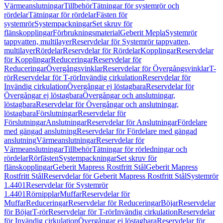
Värmeanslutningar
Tillbehör
Tätningar för systemrör och
rördelar
Tätningar för rördelar
Fästen för
systemrör
Systempackningar
Set skruv för
flänskopplingar
Förbrukningsmaterial
Geberit Mepla
Systemrör
tappvatten, multilayer
Reservdelar för Systemrör tappvatten,
multilayer
Rördelar
Reservdelar för Rördelar
Kopplingar
Reservdelar
för Kopplingar
Reduceringar
Reservdelar för
Reduceringar
Övergångsvinklar
Reservdelar för Övergångsvinklar
T-
rör
Reservdelar för T-rör
Invändig cirkulation
Reservdelar för
Invändig cirkulation
Övergångar ej löstagbara
Reservdelar för
Övergångar ej löstagbara
Övergångar och anslutningar,
löstagbara
Reservdelar för Övergångar och anslutningar,
löstagbara
Förslutningar
Reservdelar för
Förslutningar
Anslutningar
Reservdelar för Anslutningar
Fördelare
med gängad anslutning
Reservdelar för Fördelare med gängad
anslutning
Värmeanslutningar
Reservdelar för
Värmeanslutningar
Tillbehör
Tätningar för rörledningar och
rördelar
Rörfästen
Systempackningar
Set skruv för
flänskopplingar
Geberit Mapress Rostfritt Stål
Geberit Mapress
Rostfritt Stål
Reservdelar för Geberit Mapress Rostfritt Stål
Systemrör
1.4401
Reservdelar för Systemrör
1.4401
Rörnipplar
Muffar
Reservdelar för
Muffar
Reduceringar
Reservdelar för Reduceringar
Böjar
Reservdelar
för Böjar
T-rör
Reservdelar för T-rör
Invändig cirkulation
Reservdelar
för Invändig cirkulation
Övergångar ej löstagbara
Reservdelar för