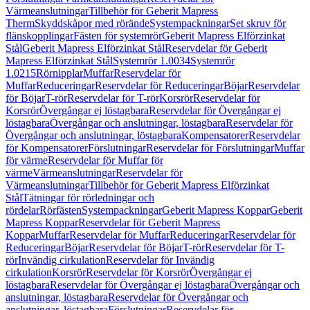
Värmeanslutningar
Tillbehör för Geberit Mapress
Therm
Skyddskåpor med rörände
Systempackningar
Set skruv för
flänskopplingar
Fästen för systemrör
Geberit Mapress Elförzinkat
Stål
Geberit Mapress Elförzinkat Stål
Reservdelar för Geberit
Mapress Elförzinkat Stål
Systemrör 1.0034
Systemrör
1.0215
Rörnipplar
Muffar
Reservdelar för
Muffar
Reduceringar
Reservdelar för Reduceringar
Böjar
Reservdelar
för Böjar
T-rör
Reservdelar för T-rör
Korsrör
Reservdelar för
Korsrör
Övergångar ej löstagbara
Reservdelar för Övergångar ej
löstagbara
Övergångar och anslutningar, löstagbara
Reservdelar för
Övergångar och anslutningar, löstagbara
Kompensatorer
Reservdelar
för Kompensatorer
Förslutningar
Reservdelar för Förslutningar
Muffar
för värme
Reservdelar för Muffar för
värme
Värmeanslutningar
Reservdelar för
Värmeanslutningar
Tillbehör för Geberit Mapress Elförzinkat
Stål
Tätningar för rörledningar och
rördelar
Rörfästen
Systempackningar
Geberit Mapress Koppar
Geberit
Mapress Koppar
Reservdelar för Geberit Mapress
Koppar
Muffar
Reservdelar för Muffar
Reduceringar
Reservdelar för
Reduceringar
Böjar
Reservdelar för Böjar
T-rör
Reservdelar för T-
rör
Invändig cirkulation
Reservdelar för Invändig
cirkulation
Korsrör
Reservdelar för Korsrör
Övergångar ej
löstagbara
Reservdelar för Övergångar ej löstagbara
Övergångar och
anslutningar, löstagbara
Reservdelar för Övergångar och
anslutningar, löstagbara
Förslutningar
Reservdelar för