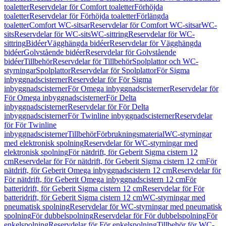
toaletter
Reservdelar för Comfort toaletter
Förhöjda
toaletter
Reservdelar för Förhöjda toaletter
Förlängda
toaletter
Comfort WC-sitsar
Reservdelar för Comfort WC-sitsar
WC-
sits
Reservdelar för WC-sits
WC-sittring
Reservdelar för WC-
sittring
Bidéer
Vägghängda bidéer
Reservdelar för Vägghängda
bidéer
Golvstående bidéer
Reservdelar för Golvstående
bidéer
Tillbehör
Reservdelar för Tillbehör
Spolplattor och WC-
styrningar
Spolplattor
Reservdelar för Spolplattor
För Sigma
inbyggnadscisterner
Reservdelar för För Sigma
inbyggnadscisterner
För Omega inbyggnadscisterner
Reservdelar för
För Omega inbyggnadscisterner
För Delta
inbyggnadscisterner
Reservdelar för För Delta
inbyggnadscisterner
För Twinline inbyggnadscisterner
Reservdelar
för För Twinline
inbyggnadscisterner
Tillbehör
Förbrukningsmaterial
WC-styrningar
med elektronisk spolning
Reservdelar för WC-styrningar med
elektronisk spolning
För nätdrift, för Geberit Sigma cistern 12
cm
Reservdelar för För nätdrift, för Geberit Sigma cistern 12 cm
För
nätdrift, för Geberit Omega inbyggnadscistern 12 cm
Reservdelar för
För nätdrift, för Geberit Omega inbyggnadscistern 12 cm
För
batteridrift, för Geberit Sigma cistern 12 cm
Reservdelar för För
batteridrift, för Geberit Sigma cistern 12 cm
WC-styrningar med
pneumatisk spolning
Reservdelar för WC-styrningar med pneumatisk
spolning
För dubbelspolning
Reservdelar för För dubbelspolning
För
enkelspolning
Reservdelar för För enkelspolning
Tillbehör för WC-