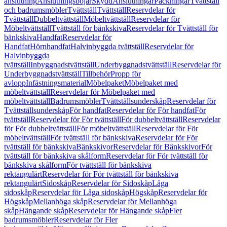
anslutning
Anslutningsböjar
Skydd
Anslutningar
Packningar
Tvättställ
och badrumsmöbler
Tvättställ
Tvättställ
Reservdelar för
Tvättställ
Dubbeltvättställ
Möbeltvättställ
Reservdelar för
Möbeltvättställ
Tvättställ för bänkskiva
Reservdelar för Tvättställ för
bänkskiva
Handfat
Reservdelar för
Handfat
Hörnhandfat
Halvinbyggda tvättställ
Reservdelar för
Halvinbyggda
tvättställ
Inbyggnadstvättställ
Underbyggnadstvättställ
Reservdelar för
Underbyggnadstvättställ
Tillbehör
Propp för
avlopp
Infästningsmaterial
Möbelpaket
Möbelpaket med
möbeltvättställ
Reservdelar för Möbelpaket med
möbeltvättställ
Badrumsmöbler
Tvättställsunderskåp
Reservdelar för
Tvättställsunderskåp
För handfat
Reservdelar för För handfat
För
tvättställ
Reservdelar för För tvättställ
För dubbeltvättställ
Reservdelar
för För dubbeltvättställ
För möbeltvättställ
Reservdelar för För
möbeltvättställ
För tvättställ för bänkskiva
Reservdelar för För
tvättställ för bänkskiva
Bänkskivor
Reservdelar för Bänkskivor
För
tvättställ för bänkskiva skålform
Reservdelar för För tvättställ för
bänkskiva skålform
För tvättställ för bänkskiva
rektangulärt
Reservdelar för För tvättställ för bänkskiva
rektangulärt
Sidoskåp
Reservdelar för Sidoskåp
Låga
sidoskåp
Reservdelar för Låga sidoskåp
Högskåp
Reservdelar för
Högskåp
Mellanhöga skåp
Reservdelar för Mellanhöga
skåp
Hängande skåp
Reservdelar för Hängande skåp
Fler
badrumsmöbler
Reservdelar för Fler