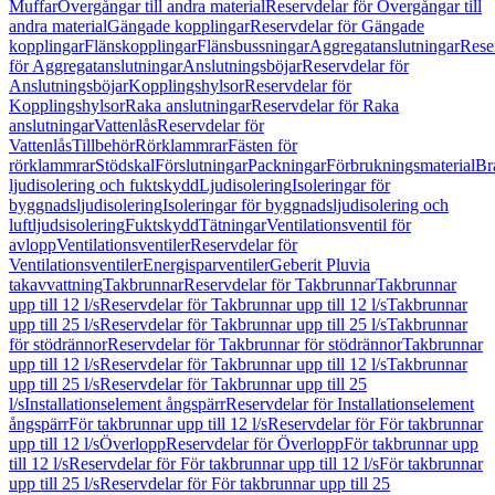
Muffar
Övergångar till andra material
Reservdelar för Övergångar till
andra material
Gängade kopplingar
Reservdelar för Gängade
kopplingar
Flänskopplingar
Flänsbussningar
Aggregatanslutningar
Rese
för Aggregatanslutningar
Anslutningsböjar
Reservdelar för
Anslutningsböjar
Kopplingshylsor
Reservdelar för
Kopplingshylsor
Raka anslutningar
Reservdelar för Raka
anslutningar
Vattenlås
Reservdelar för
Vattenlås
Tillbehör
Rörklammrar
Fästen för
rörklammrar
Stödskal
Förslutningar
Packningar
Förbrukningsmaterial
Br
ljudisolering och fuktskydd
Ljudisolering
Isoleringar för
byggnadsljudisolering
Isoleringar för byggnadsljudisolering och
luftljudsisolering
Fuktskydd
Tätningar
Ventilationsventil för
avlopp
Ventilationsventiler
Reservdelar för
Ventilationsventiler
Energisparventiler
Geberit Pluvia
takavvattning
Takbrunnar
Reservdelar för Takbrunnar
Takbrunnar
upp till 12 l/s
Reservdelar för Takbrunnar upp till 12 l/s
Takbrunnar
upp till 25 l/s
Reservdelar för Takbrunnar upp till 25 l/s
Takbrunnar
för stödrännor
Reservdelar för Takbrunnar för stödrännor
Takbrunnar
upp till 12 l/s
Reservdelar för Takbrunnar upp till 12 l/s
Takbrunnar
upp till 25 l/s
Reservdelar för Takbrunnar upp till 25
l/s
Installationselement ångspärr
Reservdelar för Installationselement
ångspärr
För takbrunnar upp till 12 l/s
Reservdelar för För takbrunnar
upp till 12 l/s
Överlopp
Reservdelar för Överlopp
För takbrunnar upp
till 12 l/s
Reservdelar för För takbrunnar upp till 12 l/s
För takbrunnar
upp till 25 l/s
Reservdelar för För takbrunnar upp till 25