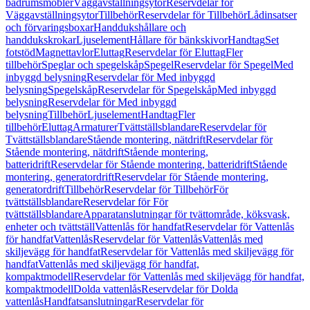
badrumsmöbler
Väggavställningsytor
Reservdelar för
Väggavställningsytor
Tillbehör
Reservdelar för Tillbehör
Lådinsatser
och förvaringsboxar
Handdukshållare och
handdukskrokar
Ljuselement
Hållare för bänkskivor
Handtag
Set
fotstöd
Magnettavlor
Eluttag
Reservdelar för Eluttag
Fler
tillbehör
Speglar och spegelskåp
Spegel
Reservdelar för Spegel
Med
inbyggd belysning
Reservdelar för Med inbyggd
belysning
Spegelskåp
Reservdelar för Spegelskåp
Med inbyggd
belysning
Reservdelar för Med inbyggd
belysning
Tillbehör
Ljuselement
Handtag
Fler
tillbehör
Eluttag
Armaturer
Tvättställsblandare
Reservdelar för
Tvättställsblandare
Stående montering, nätdrift
Reservdelar för
Stående montering, nätdrift
Stående montering,
batteridrift
Reservdelar för Stående montering, batteridrift
Stående
montering, generatordrift
Reservdelar för Stående montering,
generatordrift
Tillbehör
Reservdelar för Tillbehör
För
tvättställsblandare
Reservdelar för För
tvättställsblandare
Apparatanslutningar för tvättområde, köksvask,
enheter och tvättställ
Vattenlås för handfat
Reservdelar för Vattenlås
för handfat
Vattenlås
Reservdelar för Vattenlås
Vattenlås med
skiljevägg för handfat
Reservdelar för Vattenlås med skiljevägg för
handfat
Vattenlås med skiljevägg för handfat,
kompaktmodell
Reservdelar för Vattenlås med skiljevägg för handfat,
kompaktmodell
Dolda vattenlås
Reservdelar för Dolda
vattenlås
Handfatsanslutningar
Reservdelar för