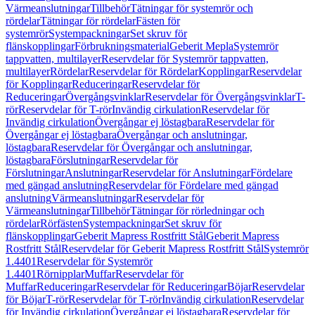
Värmeanslutningar
Tillbehör
Tätningar för systemrör och
rördelar
Tätningar för rördelar
Fästen för
systemrör
Systempackningar
Set skruv för
flänskopplingar
Förbrukningsmaterial
Geberit Mepla
Systemrör
tappvatten, multilayer
Reservdelar för Systemrör tappvatten,
multilayer
Rördelar
Reservdelar för Rördelar
Kopplingar
Reservdelar
för Kopplingar
Reduceringar
Reservdelar för
Reduceringar
Övergångsvinklar
Reservdelar för Övergångsvinklar
T-
rör
Reservdelar för T-rör
Invändig cirkulation
Reservdelar för
Invändig cirkulation
Övergångar ej löstagbara
Reservdelar för
Övergångar ej löstagbara
Övergångar och anslutningar,
löstagbara
Reservdelar för Övergångar och anslutningar,
löstagbara
Förslutningar
Reservdelar för
Förslutningar
Anslutningar
Reservdelar för Anslutningar
Fördelare
med gängad anslutning
Reservdelar för Fördelare med gängad
anslutning
Värmeanslutningar
Reservdelar för
Värmeanslutningar
Tillbehör
Tätningar för rörledningar och
rördelar
Rörfästen
Systempackningar
Set skruv för
flänskopplingar
Geberit Mapress Rostfritt Stål
Geberit Mapress
Rostfritt Stål
Reservdelar för Geberit Mapress Rostfritt Stål
Systemrör
1.4401
Reservdelar för Systemrör
1.4401
Rörnipplar
Muffar
Reservdelar för
Muffar
Reduceringar
Reservdelar för Reduceringar
Böjar
Reservdelar
för Böjar
T-rör
Reservdelar för T-rör
Invändig cirkulation
Reservdelar
för Invändig cirkulation
Övergångar ej löstagbara
Reservdelar för