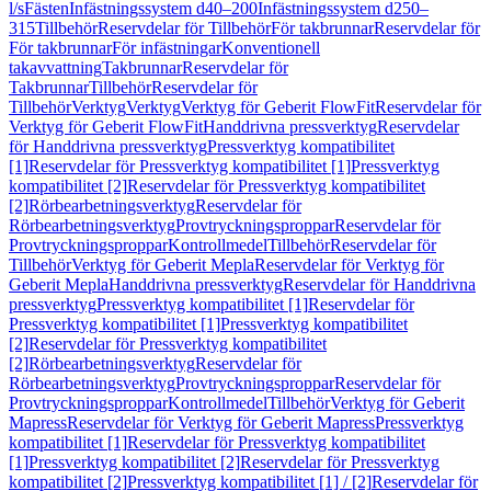
l/s
Fästen
Infästningssystem d40–200
Infästningssystem d250–
315
Tillbehör
Reservdelar för Tillbehör
För takbrunnar
Reservdelar för
För takbrunnar
För infästningar
Konventionell
takavvattning
Takbrunnar
Reservdelar för
Takbrunnar
Tillbehör
Reservdelar för
Tillbehör
Verktyg
Verktyg
Verktyg för Geberit FlowFit
Reservdelar för
Verktyg för Geberit FlowFit
Handdrivna pressverktyg
Reservdelar
för Handdrivna pressverktyg
Pressverktyg kompatibilitet
[1]
Reservdelar för Pressverktyg kompatibilitet [1]
Pressverktyg
kompatibilitet [2]
Reservdelar för Pressverktyg kompatibilitet
[2]
Rörbearbetningsverktyg
Reservdelar för
Rörbearbetningsverktyg
Provtryckningsproppar
Reservdelar för
Provtryckningsproppar
Kontrollmedel
Tillbehör
Reservdelar för
Tillbehör
Verktyg för Geberit Mepla
Reservdelar för Verktyg för
Geberit Mepla
Handdrivna pressverktyg
Reservdelar för Handdrivna
pressverktyg
Pressverktyg kompatibilitet [1]
Reservdelar för
Pressverktyg kompatibilitet [1]
Pressverktyg kompatibilitet
[2]
Reservdelar för Pressverktyg kompatibilitet
[2]
Rörbearbetningsverktyg
Reservdelar för
Rörbearbetningsverktyg
Provtryckningsproppar
Reservdelar för
Provtryckningsproppar
Kontrollmedel
Tillbehör
Verktyg för Geberit
Mapress
Reservdelar för Verktyg för Geberit Mapress
Pressverktyg
kompatibilitet [1]
Reservdelar för Pressverktyg kompatibilitet
[1]
Pressverktyg kompatibilitet [2]
Reservdelar för Pressverktyg
kompatibilitet [2]
Pressverktyg kompatibilitet [1] / [2]
Reservdelar för