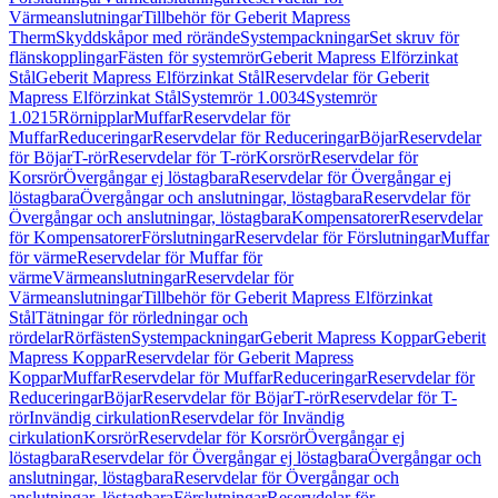
Värmeanslutningar
Tillbehör för Geberit Mapress
Therm
Skyddskåpor med rörände
Systempackningar
Set skruv för
flänskopplingar
Fästen för systemrör
Geberit Mapress Elförzinkat
Stål
Geberit Mapress Elförzinkat Stål
Reservdelar för Geberit
Mapress Elförzinkat Stål
Systemrör 1.0034
Systemrör
1.0215
Rörnipplar
Muffar
Reservdelar för
Muffar
Reduceringar
Reservdelar för Reduceringar
Böjar
Reservdelar
för Böjar
T-rör
Reservdelar för T-rör
Korsrör
Reservdelar för
Korsrör
Övergångar ej löstagbara
Reservdelar för Övergångar ej
löstagbara
Övergångar och anslutningar, löstagbara
Reservdelar för
Övergångar och anslutningar, löstagbara
Kompensatorer
Reservdelar
för Kompensatorer
Förslutningar
Reservdelar för Förslutningar
Muffar
för värme
Reservdelar för Muffar för
värme
Värmeanslutningar
Reservdelar för
Värmeanslutningar
Tillbehör för Geberit Mapress Elförzinkat
Stål
Tätningar för rörledningar och
rördelar
Rörfästen
Systempackningar
Geberit Mapress Koppar
Geberit
Mapress Koppar
Reservdelar för Geberit Mapress
Koppar
Muffar
Reservdelar för Muffar
Reduceringar
Reservdelar för
Reduceringar
Böjar
Reservdelar för Böjar
T-rör
Reservdelar för T-
rör
Invändig cirkulation
Reservdelar för Invändig
cirkulation
Korsrör
Reservdelar för Korsrör
Övergångar ej
löstagbara
Reservdelar för Övergångar ej löstagbara
Övergångar och
anslutningar, löstagbara
Reservdelar för Övergångar och
anslutningar, löstagbara
Förslutningar
Reservdelar för