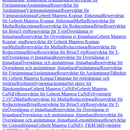
Förslutningar
Anslutningar
Reservdelar för
Anslutningar
Värmeanslutningar
Reservdelar för
Värmeanslutningar
Geberit Mapress Koppar, förkromat
Reservdelar
för Geberit Mapress Koppar, förkromat
Muffar
Reservdelar för
Muffar
Reduceringar
Reservdelar för Reduceringar
Böjar
Reservdelar
för Böjar
T-rör
Reservdelar för T-rör
Övergångar ej
löstagbara
Reservdelar för Övergångar ej löstagbara
Geberit Mapress
Koppar, gas
Reservdelar för Geberit Mapress Koppar,
gas
Muffar
Reservdelar för Muffar
Reduceringar
Reservdelar för
Reduceringar
Böjar
Reservdelar för Böjar
T-rör
Reservdelar för T-
rör
Övergångar ej löstagbara
Reservdelar för Övergångar ej
löstagbara
Övergångar och anslutningar, löstagbara
Reservdelar för
Övergångar och anslutningar, löstagbara
Förslutningar
Reservdelar
för Förslutningar
Anslutningar
Reservdelar för Anslutningar
Tillbehör
för Geberit Mapress Koppar
Tätningar för rörledningar och
rördelar
Rörfästen
Systempackningar
Set skruv för
flänskopplingar
Geberit Mapress CuNiFe
Geberit Mapress
CuNiFe
Reservdelar för Geberit Mapress CuNiFe
Systemrör
2.1972
Muffar
Reservdelar för Muffar
Reduceringar
Reservdelar för
Reduceringar
Böjar
Reservdelar för Böjar
T-rör
Reservdelar för T-
rör
Övergångar ej löstagbara
Reservdelar för Övergångar ej
löstagbara
Övergångar och anslutningar, löstagbara
Reservdelar för
Övergångar och anslutningar, löstagbara
Genomföringar
Reservdelar
för Genomföringar
Geberit Mapress CuNiFe, FKM blå
Systemrör