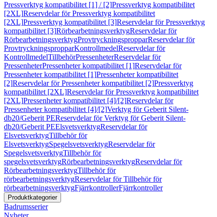
Pressverktyg kompatibilitet [1] / [2]
Pressverktyg kompatibilitet
[2XL]
Reservdelar för Pressverktyg kompatibilitet
[2XL]
Pressverktyg kompatibilitet [3]
Reservdelar för Pressverktyg
kompatibilitet [3]
Rörbearbetningsverktyg
Reservdelar för
Rörbearbetningsverktyg
Provtryckningsproppar
Reservdelar för
Provtryckningsproppar
Kontrollmedel
Reservdelar för
Kontrollmedel
Tillbehör
Pressenheter
Reservdelar för
Pressenheter
Pressenheter kompatibilitet [1]
Reservdelar för
Pressenheter kompatibilitet [1]
Pressenheter kompatibilitet
[2]
Reservdelar för Pressenheter kompatibilitet [2]
Pressverktyg
kompatibilitet [2XL]
Reservdelar för Pressverktyg kompatibilitet
[2XL]
Pressenheter kompatibilitet [4]/[2]
Reservdelar för
Pressenheter kompatibilitet [4]/[2]
Verktyg för Geberit Silent-
db20/Geberit PE
Reservdelar för Verktyg för Geberit Silent-
db20/Geberit PE
Elsvetsverktyg
Reservdelar för
Elsvetsverktyg
Tillbehör för
Elsvetsverktyg
Spegelsvetsverktyg
Reservdelar för
Spegelsvetsverktyg
Tillbehör för
spegelsvetsverktyg
Rörbearbetningsverktyg
Reservdelar för
Rörbearbetningsverktyg
Tillbehör för
rörbearbetningsverktyg
Reservdelar för Tillbehör för
rörbearbetningsverktyg
Fjärrkontroller
Fjärrkontroller
Produktkategorier
Badrumsserier
Nyheter