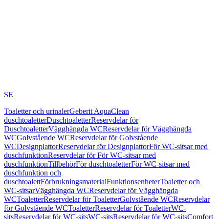
SE
Toaletter och urinaler
Geberit AquaClean
duschtoaletter
Duschtoaletter
Reservdelar för
Duschtoaletter
Vägghängda WC
Reservdelar för Vägghängda
WC
Golvstående WC
Reservdelar för Golvstående
WC
Designplattor
Reservdelar för Designplattor
För WC-sitsar med
duschfunktion
Reservdelar för För WC-sitsar med
duschfunktion
Tillbehör
För duschtoaletter
För WC-sitsar med
duschfunktion och
duschtoalett
Förbrukningsmaterial
Funktionsenheter
Toaletter och
WC-sitsar
Vägghängda WC
Reservdelar för Vägghängda
WC
Toaletter
Reservdelar för Toaletter
Golvstående WC
Reservdelar
för Golvstående WC
Toaletter
Reservdelar för Toaletter
WC-
sits
Reservdelar för WC-sits
WC-sits
Reservdelar för WC-sits
Comfort