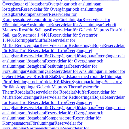
Övergångar ej löstagbara
Övergångar och anslutningar,
löstagbara
Reservdelar för Övergångar och anslutningar,
löstagbara
Kompensatorer
Reservdelar för
Kompensatorer
Genomföringar
Förslutningar
Reservdelar för
Förslutningar
Anslutningar
Reservdelar för Anslutningar
Geberit
Mapress Rostfritt Stål, gas
Reservdelar för Geberit Mapress Rostfritt
Stål, gas
Systemrör 1.4401
Reservdelar för Systemrör
1.4401
Rörnipplar
Muffar
Reservdelar för
Muffar
Reduceringar
Reservdelar för Reduceringar
Böjar
Reservdelar
för Böjar
T-rör
Reservdelar för T-rör
Övergångar ej
löstagbara
Reservdelar för Övergångar ej löstagbara
Övergångar och
anslutningar, löstagbara
Reservdelar för Övergångar och
anslutningar, löstagbara
Förslutningar
Reservdelar för
Förslutningar
Anslutningar
Reservdelar för Anslutningar
Tillbehör för
Geberit Mapress Rostfritt Stål
Skyddskåpor med rörände
Tätningar
för rörledningar och rördelar
Rörfästen
Systempackningar
Set skruv
för flänskopplingar
Geberit Mapress Therm
Systemrör
Therm
Rördelar
Reservdelar för Rördelar
Muffar
Reservdelar för
Muffar
Reduceringar
Reservdelar för Reduceringar
Böjar
Reservdelar
för Böjar
T-rör
Reservdelar för T-rör
Övergångar ej
löstagbara
Reservdelar för Övergångar ej löstagbara
Övergångar och
anslutningar, löstagbara
Reservdelar för Övergångar och
anslutningar, löstagbara
Kompensatorer
Reservdelar för
Kompensatorer
Förslutningar
Reservdelar för
Förslutningar
Värmeanslutningar
Reservdelar för