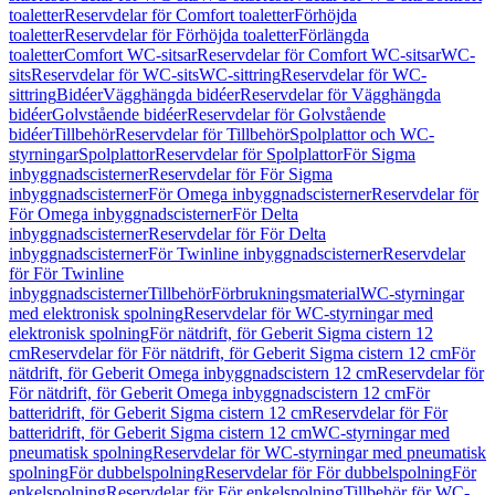
toaletter
Reservdelar för Comfort toaletter
Förhöjda
toaletter
Reservdelar för Förhöjda toaletter
Förlängda
toaletter
Comfort WC-sitsar
Reservdelar för Comfort WC-sitsar
WC-
sits
Reservdelar för WC-sits
WC-sittring
Reservdelar för WC-
sittring
Bidéer
Vägghängda bidéer
Reservdelar för Vägghängda
bidéer
Golvstående bidéer
Reservdelar för Golvstående
bidéer
Tillbehör
Reservdelar för Tillbehör
Spolplattor och WC-
styrningar
Spolplattor
Reservdelar för Spolplattor
För Sigma
inbyggnadscisterner
Reservdelar för För Sigma
inbyggnadscisterner
För Omega inbyggnadscisterner
Reservdelar för
För Omega inbyggnadscisterner
För Delta
inbyggnadscisterner
Reservdelar för För Delta
inbyggnadscisterner
För Twinline inbyggnadscisterner
Reservdelar
för För Twinline
inbyggnadscisterner
Tillbehör
Förbrukningsmaterial
WC-styrningar
med elektronisk spolning
Reservdelar för WC-styrningar med
elektronisk spolning
För nätdrift, för Geberit Sigma cistern 12
cm
Reservdelar för För nätdrift, för Geberit Sigma cistern 12 cm
För
nätdrift, för Geberit Omega inbyggnadscistern 12 cm
Reservdelar för
För nätdrift, för Geberit Omega inbyggnadscistern 12 cm
För
batteridrift, för Geberit Sigma cistern 12 cm
Reservdelar för För
batteridrift, för Geberit Sigma cistern 12 cm
WC-styrningar med
pneumatisk spolning
Reservdelar för WC-styrningar med pneumatisk
spolning
För dubbelspolning
Reservdelar för För dubbelspolning
För
enkelspolning
Reservdelar för För enkelspolning
Tillbehör för WC-