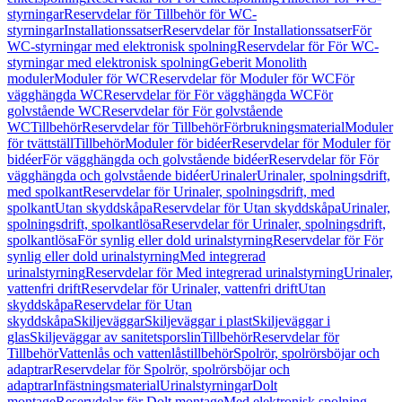
styrningar
Reservdelar för Tillbehör för WC-
styrningar
Installationssatser
Reservdelar för Installationssatser
För
WC-styrningar med elektronisk spolning
Reservdelar för För WC-
styrningar med elektronisk spolning
Geberit Monolith
moduler
Moduler för WC
Reservdelar för Moduler för WC
För
vägghängda WC
Reservdelar för För vägghängda WC
För
golvstående WC
Reservdelar för För golvstående
WC
Tillbehör
Reservdelar för Tillbehör
Förbrukningsmaterial
Moduler
för tvättställ
Tillbehör
Moduler för bidéer
Reservdelar för Moduler för
bidéer
För vägghängda och golvstående bidéer
Reservdelar för För
vägghängda och golvstående bidéer
Urinaler
Urinaler, spolningsdrift,
med spolkant
Reservdelar för Urinaler, spolningsdrift, med
spolkant
Utan skyddskåpa
Reservdelar för Utan skyddskåpa
Urinaler,
spolningsdrift, spolkantlösa
Reservdelar för Urinaler, spolningsdrift,
spolkantlösa
För synlig eller dold urinalstyrning
Reservdelar för För
synlig eller dold urinalstyrning
Med integrerad
urinalstyrning
Reservdelar för Med integrerad urinalstyrning
Urinaler,
vattenfri drift
Reservdelar för Urinaler, vattenfri drift
Utan
skyddskåpa
Reservdelar för Utan
skyddskåpa
Skiljeväggar
Skiljeväggar i plast
Skiljeväggar i
glas
Skiljeväggar av sanitetsporslin
Tillbehör
Reservdelar för
Tillbehör
Vattenlås och vattenlåstillbehör
Spolrör, spolrörsböjar och
adaptrar
Reservdelar för Spolrör, spolrörsböjar och
adaptrar
Infästningsmaterial
Urinalstyrningar
Dolt
montage
Reservdelar för Dolt montage
Med elektronisk spolning,