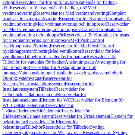
avlopp
Reservdelar för Propp för avlopp
Vattenlås för badkar,
d52
Reservdelar för Vattenlås för badkar, d52
Med
vredmanövrering
Reservdelar för Med vredmanövrering
Komplett
frontsats för vredmanövrering
Reservdelar för Komplett frontsats för
vredmanövrering
Med vredmanövrering och inloppsrör
Reservdelar
för Med vredmanövrering och inloppsrör
Komplett frontsats för
vredmanövrering och inloppsrör
Reservdelar för Komplett frontsats
för vredmanövrering och inloppsrör
Med PushControl
tryckknappsmanövrering
Reservdelar för Med PushControl
tryckknappsmanövrering
Med ventilkonor
Reservdelar för Med
ventilkonor
Tillbehör för vattenlås för badkar
Reservdelar för
Tillbehör för vattenlås för badkar
Anslutningssats
Avstängning för
dolt montage
Reservdelar för Avstängning för dolt
montage
Vattenanslutningar
Installations- och spolsystem
Geberit
Duofix
Systemväggar
Reservdelar för
Systemväggar
Installationssystem
Reservdelar för
Installationssystem
Tillbehör
Reservdelar för
Tillbehör
Installationselement
Reservdelar för
Installationselement
Element för WC
Reservdelar för Element för
WC
Tvättställselement
Reservdelar för
Tvättställselement
Bidéelement
Reservdelar för
Bidéelement
Urinalelement
Reservdelar för Urinalelement
Element för
belastningar
Reservdelar för Element för
belastningar
Tillbehör
Reservdelar för Tillbehör
Synliga
cisterner
Synliga cisterner för WC, av plast
Reservdelar för Synliga