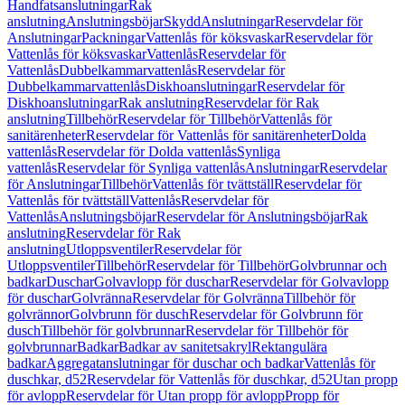
Handfatsanslutningar
Rak
anslutning
Anslutningsböjar
Skydd
Anslutningar
Reservdelar för
Anslutningar
Packningar
Vattenlås för köksvaskar
Reservdelar för
Vattenlås för köksvaskar
Vattenlås
Reservdelar för
Vattenlås
Dubbelkammarvattenlås
Reservdelar för
Dubbelkammarvattenlås
Diskhoanslutningar
Reservdelar för
Diskhoanslutningar
Rak anslutning
Reservdelar för Rak
anslutning
Tillbehör
Reservdelar för Tillbehör
Vattenlås för
sanitärenheter
Reservdelar för Vattenlås för sanitärenheter
Dolda
vattenlås
Reservdelar för Dolda vattenlås
Synliga
vattenlås
Reservdelar för Synliga vattenlås
Anslutningar
Reservdelar
för Anslutningar
Tillbehör
Vattenlås för tvättställ
Reservdelar för
Vattenlås för tvättställ
Vattenlås
Reservdelar för
Vattenlås
Anslutningsböjar
Reservdelar för Anslutningsböjar
Rak
anslutning
Reservdelar för Rak
anslutning
Utloppsventiler
Reservdelar för
Utloppsventiler
Tillbehör
Reservdelar för Tillbehör
Golvbrunnar och
badkar
Duschar
Golvavlopp för duschar
Reservdelar för Golvavlopp
för duschar
Golvränna
Reservdelar för Golvränna
Tillbehör för
golvrännor
Golvbrunn för dusch
Reservdelar för Golvbrunn för
dusch
Tillbehör för golvbrunnar
Reservdelar för Tillbehör för
golvbrunnar
Badkar
Badkar av sanitetsakryl
Rektangulära
badkar
Aggregatanslutningar för duschar och badkar
Vattenlås för
duschkar, d52
Reservdelar för Vattenlås för duschkar, d52
Utan propp
för avlopp
Reservdelar för Utan propp för avlopp
Propp för