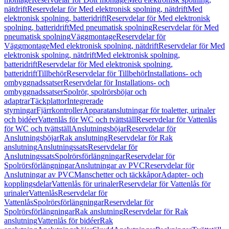
nätdrift
Reservdelar för Med elektronisk spolning, nätdrift
Med
elektronisk spolning, batteridrift
Reservdelar för Med elektronisk
spolning, batteridrift
Med pneumatisk spolning
Reservdelar för Med
pneumatisk spolning
Väggmontage
Reservdelar för
Väggmontage
Med elektronisk spolning, nätdrift
Reservdelar för Med
elektronisk spolning, nätdrift
Med elektronisk spolning,
batteridrift
Reservdelar för Med elektronisk spolning,
batteridrift
Tillbehör
Reservdelar för Tillbehör
Installations- och
ombyggnadssatser
Reservdelar för Installations- och
ombyggnadssatser
Spolrör, spolrörsböjar och
adaptrar
Täckplattor
Integrerade
styrningar
Fjärrkontroller
Apparatanslutningar för toaletter, urinaler
och bidéer
Vattenlås för WC och tvättställ
Reservdelar för Vattenlås
för WC och tvättställ
Anslutningsböjar
Reservdelar för
Anslutningsböjar
Rak anslutning
Reservdelar för Rak
anslutning
Anslutningssats
Reservdelar för
Anslutningssats
Spolrörsförlängningar
Reservdelar för
Spolrörsförlängningar
Anslutningar av PVC
Reservdelar för
Anslutningar av PVC
Manschetter och täckkåpor
Adapter- och
kopplingsdelar
Vattenlås för urinaler
Reservdelar för Vattenlås för
urinaler
Vattenlås
Reservdelar för
Vattenlås
Spolrörsförlängningar
Reservdelar för
Spolrörsförlängningar
Rak anslutning
Reservdelar för Rak
anslutning
Vattenlås för bidéer
Rak