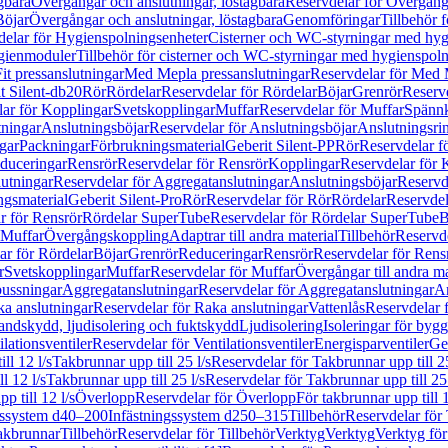
gbara
Övergångar och anslutningar, löstagbara
Reservdelar för Övergånga
Böjar
Övergångar och anslutningar, löstagbara
Genomföringar
Tillbehör 
delar för Hygienspolningsenheter
Cisterner och WC-styrningar med hyg
ygienmoduler
Tillbehör för cisterner och WC-styrningar med hygienspol
t pressanslutningar
Med Mepla pressanslutningar
Reservdelar för Med 
t Silent-db20
Rör
Rördelar
Reservdelar för Rördelar
Böjar
Grenrör
Reservd
ar för Kopplingar
Svetskopplingar
Muffar
Reservdelar för Muffar
Spännk
tningar
Anslutningsböjar
Reservdelar för Anslutningsböjar
Anslutningsri
gar
Packningar
Förbrukningsmaterial
Geberit Silent-PP
Rör
Reservdelar f
educeringar
Rensrör
Reservdelar för Rensrör
Kopplingar
Reservdelar för 
utningar
Reservdelar för Aggregatanslutningar
Anslutningsböjar
Reservd
ngsmaterial
Geberit Silent-Pro
Rör
Reservdelar för Rör
Rördelar
Reservdel
r för Rensrör
Rördelar SuperTube
Reservdelar för Rördelar SuperTube
B
 Muffar
Övergångskoppling
Adaptrar till andra material
Tillbehör
Reservde
ar för Rördelar
Böjar
Grenrör
Reduceringar
Rensrör
Reservdelar för Rens
r
Svetskopplingar
Muffar
Reservdelar för Muffar
Övergångar till andra ma
bussningar
Aggregatanslutningar
Reservdelar för Aggregatanslutningar
An
a anslutningar
Reservdelar för Raka anslutningar
Vattenlås
Reservdelar f
andskydd, ljudisolering och fuktskydd
Ljudisolering
Isoleringar för byg
ilationsventiler
Reservdelar för Ventilationsventiler
Energisparventiler
Ge
ll 12 l/s
Takbrunnar upp till 25 l/s
Reservdelar för Takbrunnar upp till 25
l 12 l/s
Takbrunnar upp till 25 l/s
Reservdelar för Takbrunnar upp till 25 
p till 12 l/s
Överlopp
Reservdelar för Överlopp
För takbrunnar upp till 1
gssystem d40–200
Infästningssystem d250–315
Tillbehör
Reservdelar för 
akbrunnar
Tillbehör
Reservdelar för Tillbehör
Verktyg
Verktyg
Verktyg för