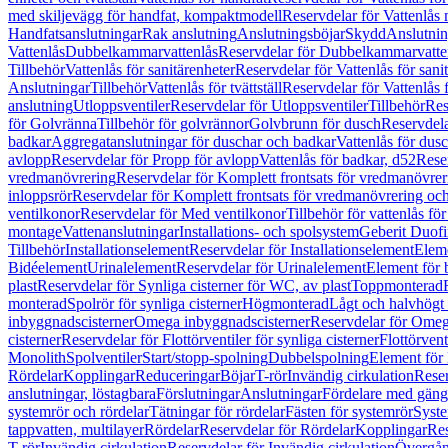
med skiljevägg för handfat, kompaktmodell
Reservdelar för Vattenlås
Handfatsanslutningar
Rak anslutning
Anslutningsböjar
Skydd
Anslutnin
Vattenlås
Dubbelkammarvattenlås
Reservdelar för Dubbelkammarvatte
Tillbehör
Vattenlås för sanitärenheter
Reservdelar för Vattenlås för sani
Anslutningar
Tillbehör
Vattenlås för tvättställ
Reservdelar för Vattenlås fö
anslutning
Utloppsventiler
Reservdelar för Utloppsventiler
Tillbehör
Res
för Golvränna
Tillbehör för golvrännor
Golvbrunn för dusch
Reservdela
badkar
Aggregatanslutningar för duschar och badkar
Vattenlås för dus
avlopp
Reservdelar för Propp för avlopp
Vattenlås för badkar, d52
Reser
vredmanövrering
Reservdelar för Komplett frontsats för vredmanövrer
inloppsrör
Reservdelar för Komplett frontsats för vredmanövrering och
ventilkonor
Reservdelar för Med ventilkonor
Tillbehör för vattenlås fö
montage
Vattenanslutningar
Installations- och spolsystem
Geberit Duof
Tillbehör
Installationselement
Reservdelar för Installationselement
Elem
Bidéelement
Urinalelement
Reservdelar för Urinalelement
Element för 
plast
Reservdelar för Synliga cisterner för WC, av plast
Toppmonterad
monterad
Spolrör för synliga cisterner
Högmonterad
Lågt och halvhögt
inbyggnadscisterner
Omega inbyggnadscisterner
Reservdelar för Omeg
cisterner
Reservdelar för Flottörventiler för synliga cisterner
Flottörvent
Monolith
Spolventiler
Start/stopp-spolning
Dubbelspolning
Element för 
Rördelar
Kopplingar
Reduceringar
Böjar
T-rör
Invändig cirkulation
Reser
anslutningar, löstagbara
Förslutningar
Anslutningar
Fördelare med gäng
systemrör och rördelar
Tätningar för rördelar
Fästen för systemrör
Syst
tappvatten, multilayer
Rördelar
Reservdelar för Rördelar
Kopplingar
Res
T-rör
Invändig cirkulation
Reservdelar för Invändig cirkulation
Övergång