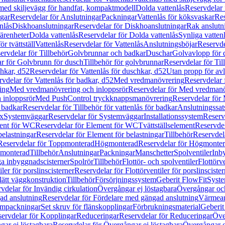
 med skiljevägg för handfat, kompaktmodell
Dolda vattenlås
Reservdelar 
gar
Reservdelar för Anslutningar
Packningar
Vattenlås för köksvaskar
Res
nlås
Diskhoanslutningar
Reservdelar för Diskhoanslutningar
Rak anslutn
tärenheter
Dolda vattenlås
Reservdelar för Dolda vattenlås
Synliga vatten
r tvättställ
Vattenlås
Reservdelar för Vattenlås
Anslutningsböjar
Reservde
ervdelar för Tillbehör
Golvbrunnar och badkar
Duschar
Golvavlopp för 
r för Golvbrunn för dusch
Tillbehör för golvbrunnar
Reservdelar för Til
chkar, d52
Reservdelar för Vattenlås för duschkar, d52
Utan propp för av
vdelar för Vattenlås för badkar, d52
Med vredmanövrering
Reservdelar
ing
Med vredmanövrering och inloppsrör
Reservdelar för Med vredmanö
 inloppsrör
Med PushControl tryckknappsmanövrering
Reservdelar för
r badkar
Reservdelar för Tillbehör för vattenlås för badkar
Anslutningssat
ix
Systemväggar
Reservdelar för Systemväggar
Installationssystem
Reservd
ent för WC
Reservdelar för Element för WC
Tvättställselement
Reservdel
belastningar
Reservdelar för Element för belastningar
Tillbehör
Reservdela
Reservdelar för Toppmonterad
Högmonterad
Reservdelar för Högmonte
 monterad
Tillbehör
Anslutningar
Packningar
Manschetter
Spolventiler
Inb
a inbyggnadscisterner
Spolrör
Tillbehör
Flottör- och spolventiler
Flottörve
iler för porslinscisterner
Reservdelar för Flottörventiler för porslinscister
lätt väggkonstruktion
Tillbehör
Försörjningssystem
Geberit FlowFit
Syst
vdelar för Invändig cirkulation
Övergångar ej löstagbara
Övergångar och
ad anslutning
Reservdelar för Fördelare med gängad anslutning
Värmean
empackningar
Set skruv för flänskopplingar
Förbrukningsmaterial
Geberit
ervdelar för Kopplingar
Reduceringar
Reservdelar för Reduceringar
Öve
ar ej löstagbara
Reservdelar för Övergångar ej löstagbara
Övergångar o