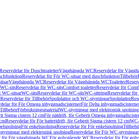
Reservdelar för Duschtoaletter
Vägghängda WC
Reservdelar för Vägg
schfunktion
Reservdelar för För WC-sitsar med duschfunktion
Tillbehör
itsar
Vägghängda WC
Reservdelar för Vägghängda WC
Toaletter
Reserv
WC-sits
Reservdelar för WC-sits
Comfort toaletter
Reservdelar för Comfo
t WC-sitsar
WC-sits
Reservdelar för WC-sits
WC-sittring
Reservdelar för
r
Reservdelar för Tillbehör
Spolplattor och WC-styrningar
Spolplattor
Rese
delar för För Omega inbyggnadscisterner
För Delta inbyggnadscisterne
Tillbehör
Förbrukningsmaterial
WC-styrningar med elektronisk spolning
rit Sigma cistern 12 cm
För nätdrift, för Geberit Omega inbyggnadscist
 cm
Reservdelar för För batteridrift, för Geberit Sigma cistern 12 cm
WC-s
belspolning
För enkelspolning
Reservdelar för För enkelspolning
Tillbeh
tyrningar med elektronisk spolning
Reservdelar för För WC-styrningar
r för För vägghängda WC
För golvstående WC
Reservdelar för För gol