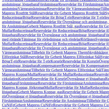
anslutningar, löstagbara
Förslutningar
Reservdelar för Förslutningar
Ans
anslutning
Värmeanslutningar
Reservdelar för Värmeanslutningar
Tillb
Mapress Rostfritt Stål
Reservdelar för Geberit Mapress Rostfritt Stål
Sy
Reduceringar
Böjar
Reservdelar för Böjar
T-rör
Reservdelar för T-rör
In
anslutningar, löstagbara
Reservdelar för Övergångar och anslutningar, 
för Anslutningar
Geberit Mapress Rostfritt Stål, gas
Reservdelar för Geb
Muffar
Reduceringar
Reservdelar för Reduceringar
Böjar
Reservdelar f
löstagbara
Reservdelar för Övergångar och anslutningar, löstagbara
För
med rörände
Tätningar för rörledningar och rördelar
Rörfästen
Systemp
Muffar
Reduceringar
Reservdelar för Reduceringar
Böjar
Reservdelar f
löstagbara
Reservdelar för Övergångar och anslutningar, löstagbara
Ko
Värmeanslutningar
Tillbehör för Geberit Mapress Therm
Skyddskåpor 
Elförzinkat Stål
Reservdelar för Geberit Mapress Elförzinkat Stål
Syste
Böjar
T-rör
Reservdelar för T-rör
Korsrör
Reservdelar för Korsrör
Övergå
anslutningar, löstagbara
Kompensatorer
Reservdelar för Kompensatore
Värmeanslutningar
Tillbehör för Geberit Mapress Elförzinkat Stål
Tätn
Mapress Koppar
Muffar
Reservdelar för Muffar
Reduceringar
Reservdel
cirkulation
Korsrör
Reservdelar för Korsrör
Övergångar ej löstagbara
Re
löstagbara
Förslutningar
Reservdelar för Förslutningar
Anslutningar
Res
Mapress Koppar, förkromat
Muffar
Reservdelar för Muffar
Reducering
löstagbara
Geberit Mapress Koppar, gas
Reservdelar för Geberit Mapr
rör
Övergångar ej löstagbara
Reservdelar för Övergångar ej löstagbara
Förslutningar
Anslutningar
Reservdelar för Anslutningar
Tillbehör för
CuNiFe
Geberit Mapress CuNiFe
Reservdelar för Geberit Mapress C