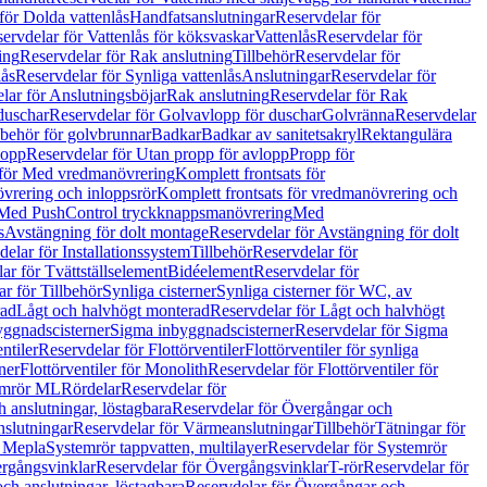
för Dolda vattenlås
Handfatsanslutningar
Reservdelar för
ervdelar för Vattenlås för köksvaskar
Vattenlås
Reservdelar för
ing
Reservdelar för Rak anslutning
Tillbehör
Reservdelar för
lås
Reservdelar för Synliga vattenlås
Anslutningar
Reservdelar för
lar för Anslutningsböjar
Rak anslutning
Reservdelar för Rak
duschar
Reservdelar för Golvavlopp för duschar
Golvränna
Reservdelar
lbehör för golvbrunnar
Badkar
Badkar av sanitetsakryl
Rektangulära
lopp
Reservdelar för Utan propp för avlopp
Propp för
 för Med vredmanövrering
Komplett frontsats för
vrering och inloppsrör
Komplett frontsats för vredmanövrering och
 Med PushControl tryckknappsmanövrering
Med
s
Avstängning för dolt montage
Reservdelar för Avstängning för dolt
elar för Installationssystem
Tillbehör
Reservdelar för
ar för Tvättställselement
Bidéelement
Reservdelar för
r för Tillbehör
Synliga cisterner
Synliga cisterner för WC, av
rad
Lågt och halvhögt monterad
Reservdelar för Lågt och halvhögt
yggnadscisterner
Sigma inbyggnadscisterner
Reservdelar för Sigma
ntiler
Reservdelar för Flottörventiler
Flottörventiler för synliga
ner
Flottörventiler för Monolith
Reservdelar för Flottörventiler för
emrör ML
Rördelar
Reservdelar för
 anslutningar, löstagbara
Reservdelar för Övergångar och
slutningar
Reservdelar för Värmeanslutningar
Tillbehör
Tätningar för
 Mepla
Systemrör tappvatten, multilayer
Reservdelar för Systemrör
rgångsvinklar
Reservdelar för Övergångsvinklar
T-rör
Reservdelar för
ch anslutningar, löstagbara
Reservdelar för Övergångar och