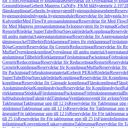
för T-rör
Övergångar ej löstagbara
Reservdelar för Övergångar ej lösta
Genomföringar
Geberit Mapress CuNiFe, FKM blå
Systemrör 2.1972
flänskopplingar
Geberits hygiensystem
Hygienspolningsenheter
Reserv
hygienspolning
Inbyggda hygienmoduler
Reservdelar för Inbyggda h
Kulventiler
Med FlowFit pressanslutningar
Reservdelar för Med FlowFi
för Med Mapress pressanslutningar
Avloppssystem för byggnad
Geberi
Rensrör
Rördelar SuperTube
Böjar
Specialrördelar
Kopplingar
Reservdel
till andra material
Aggregatanslutningar
Reservdelar för Aggregatanslu
tätningssockel
Tillbehör
Rörklammrar
Fästen för rörklammrar
Förslutnin
Böjar
Grenrör
Reservdelar för Grenrör
Reduceringar
Reservdelar för R
Muffar
Övergångskoppling
Övergångar till andra material
Aggregatansl
anslutningar
Tillbehör
Rörklammrar
Förslutningar
Packningar
Förbrukni
Grenrör
Reduceringar
Reservdelar för Reduceringar
Rensrör
Reservdela
Grenrör
Kopplingar
Reservdelar för Kopplingar
Muffar
Reservdelar för
för Packningar
Förbrukningsmaterial
Geberit PE
Rör
Rördelar
Reservdel
SuperTube
Böjar
Specialrördelar
Kopplingar
Reservdelar för Kopplinga
kopplingar
Reservdelar för Gängade kopplingar
Flänskopplingar
Fläns
Anslutningsböjar
Kopplingshylsor
Reservdelar för Kopplingshylsor
Rak
rörklammrar
Stödskal
Förslutningar
Packningar
Förbrukningsmaterial
Br
luftljudsisolering
Fuktskydd
Tätningar
Ventilationsventil för avlopp
Vent
Takbrunnar
Takbrunnar upp till 12 l/s
Reservdelar för Takbrunnar upp ti
stödrännor
Takbrunnar upp till 12 l/s
Reservdelar för Takbrunnar upp til
ångspärr
För takbrunnar upp till 12 l/s
Reservdelar för För takbrunnar up
till 25 l/s
Reservdelar för För takbrunnar upp till 25 l/s
Fästen
Infästnin
infästningar
Konventionell takavvattning
Takbrunnar
Reservdelar för T