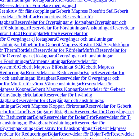
g
Reservdelar för Fördelare med gängad
Set skruv för flänskopplingar
Geberit Mapress Rostfritt Stål
Geberit
rvdelar för Muffar
Reduceringar
Reservdelar för
tagbara
Reservdelar för Övergångar ej löstagbara
Övergångar och
r
Förslutningar
Reservdelar för Förslutningar
Anslutningar
Reservdelar
mrör 1.4401
Rörnipplar
Muffar
Reservdelar för
för Övergångar ej löstagbara
Övergångar och anslutningar,
slutningar
Tillbehör för Geberit Mapress Rostfritt Stål
Skyddskåpor
ör Therm
Rördelar
Reservdelar för Rördelar
Muffar
Reservdelar för
för Övergångar ej löstagbara
Övergångar och anslutningar,
r Förslutningar
Värmeanslutningar
Reservdelar för
 systemrör
Geberit Mapress Elförzinkat Stål
Geberit Mapress
Reduceringar
Reservdelar för Reduceringar
Böjar
Reservdelar för
och anslutningar, löstagbara
Reservdelar för Övergångar och
r för Muffar för värme
Värmeanslutningar
Reservdelar för
Mapress Koppar
Geberit Mapress Koppar
Reservdelar för Geberit
rör
Invändig cirkulation
Reservdelar för Invändig
stagbara
Reservdelar för Övergångar och anslutningar,
utningar
Geberit Mapress Koppar, förkromat
Reservdelar för Geberit
lar för T-rör
Övergångar ej löstagbara
Reservdelar för Övergångar ej
för Reduceringar
Böjar
Reservdelar för Böjar
T-rör
Reservdelar för T-
 anslutningar, löstagbara
Förslutningar
Reservdelar för
n
Systempackningar
Set skruv för flänskopplingar
Geberit Mapress
rvdelar för Reduceringar
Böjar
Reservdelar för Böjar
T-rör
Reservdelar