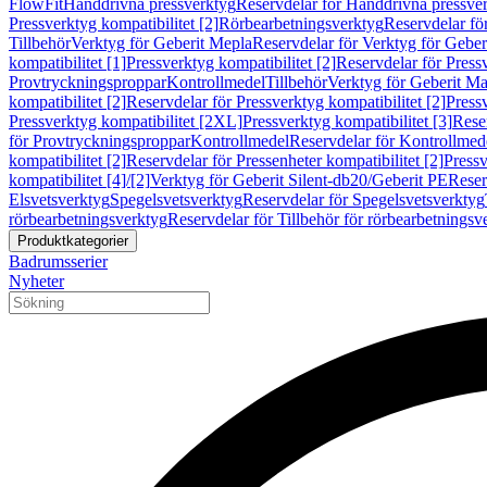
FlowFit
Handdrivna pressverktyg
Reservdelar för Handdrivna pressve
Pressverktyg kompatibilitet [2]
Rörbearbetningsverktyg
Reservdelar fö
Tillbehör
Verktyg för Geberit Mepla
Reservdelar för Verktyg för Geber
kompatibilitet [1]
Pressverktyg kompatibilitet [2]
Reservdelar för Pressv
Provtryckningsproppar
Kontrollmedel
Tillbehör
Verktyg för Geberit Ma
kompatibilitet [2]
Reservdelar för Pressverktyg kompatibilitet [2]
Pressv
Pressverktyg kompatibilitet [2XL]
Pressverktyg kompatibilitet [3]
Reser
för Provtryckningsproppar
Kontrollmedel
Reservdelar för Kontrollmed
kompatibilitet [2]
Reservdelar för Pressenheter kompatibilitet [2]
Pressv
kompatibilitet [4]/[2]
Verktyg för Geberit Silent-db20/Geberit PE
Reser
Elsvetsverktyg
Spegelsvetsverktyg
Reservdelar för Spegelsvetsverktyg
rörbearbetningsverktyg
Reservdelar för Tillbehör för rörbearbetningsv
Produktkategorier
Badrumsserier
Nyheter