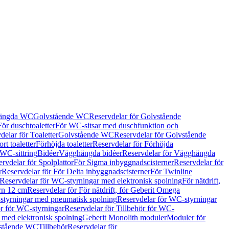
hängda WC
Golvstående WC
Reservdelar för Golvstående
För duschtoaletter
För WC-sitsar med duschfunktion och
delar för Toaletter
Golvstående WC
Reservdelar för Golvstående
rt toaletter
Förhöjda toaletter
Reservdelar för Förhöjda
 WC-sittring
Bidéer
Vägghängda bidéer
Reservdelar för Vägghängda
rvdelar för Spolplattor
För Sigma inbyggnadscisterner
Reservdelar för
r
Reservdelar för För Delta inbyggnadscisterner
För Twinline
Reservdelar för WC-styrningar med elektronisk spolning
För nätdrift,
ern 12 cm
Reservdelar för För nätdrift, för Geberit Omega
tyrningar med pneumatisk spolning
Reservdelar för WC-styrningar
ör för WC-styrningar
Reservdelar för Tillbehör för WC-
 med elektronisk spolning
Geberit Monolith moduler
Moduler för
vstående WC
Tillbehör
Reservdelar för