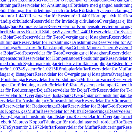
lutningar
Reservdelar för Anslutningar
Fördelare med gängad anslutnin
ehör
Tätningar för rörledningar och rördelar
Rörfästen
Systempackningar
stemrör 1.4401
Reservdelar för Systemrör 1.4401
Rörnipplar
Muffar
Rese
vändig cirkulation
Reservdelar för Invändig cirkulation
Övergångar ej lös
löstagbara
Kompensatorer
Reservdelar för Kompensatorer
Genomföringa
erit Mapress Rostfritt Stål, gas
Systemrör 1.4401
Reservdelar för Syste
ör Böjar
T-rör
Reservdelar för T-rör
Övergångar ej löstagbara
Reservdelar 
slutningar
Reservdelar för Förslutningar
Anslutningar
Reservdelar för An
ackningar
Set skruv för flänskopplingar
Geberit Mapress Therm
Systemr
ör Böjar
T-rör
Reservdelar för T-rör
Övergångar ej löstagbara
Reservdelar 
mpensatorer
Reservdelar för Kompensatorer
Förslutningar
Reservdelar fö
med rörände
Systempackningar
Set skruv för flänskopplingar
Fästen för
mrör 1.0034
Systemrör 1.0215
Rörnipplar
Muffar
Reservdelar för Muffar
ngar ej löstagbara
Reservdelar för Övergångar ej löstagbara
Övergångar 
r
Förslutningar
Reservdelar för Förslutningar
Muffar för värme
Reservdela
ingar för rörledningar och rördelar
Rörfästen
Systempackningar
Geberit 
ar för Reduceringar
Böjar
Reservdelar för Böjar
T-rör
Reservdelar för T-
servdelar för Övergångar ej löstagbara
Övergångar och anslutningar, lö
ervdelar för Anslutningar
Värmeanslutningar
Reservdelar för Värmeansl
ar
Reservdelar för Reduceringar
Böjar
Reservdelar för Böjar
T-rör
Reservde
ess Koppar, gas
Muffar
Reservdelar för Muffar
Reduceringar
Reservdelar 
Övergångar och anslutningar, löstagbara
Reservdelar för Övergångar och
 Geberit Mapress Koppar
Tätningar för rörledningar och rördelar
Rörfäste
uNiFe
Systemrör 2.1972
Muffar
Reservdelar för Muffar
Reduceringar
Rese