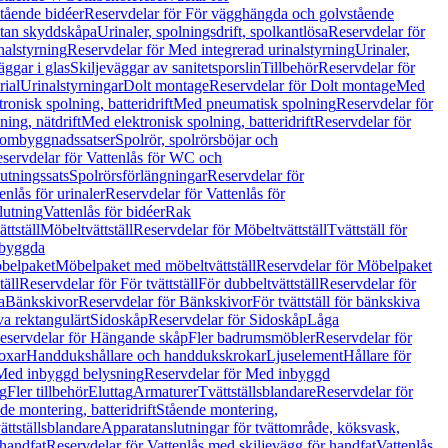
tående bidéer
Reservdelar för För vägghängda och golvstående
Utan skyddskåpa
Urinaler, spolningsdrift, spolkantlösa
Reservdelar för
nalstyrning
Reservdelar för Med integrerad urinalstyrning
Urinaler,
äggar i glas
Skiljeväggar av sanitetsporslin
Tillbehör
Reservdelar för
rial
Urinalstyrningar
Dolt montage
Reservdelar för Dolt montage
Med
onisk spolning, batteridrift
Med pneumatisk spolning
Reservdelar för
ing, nätdrift
Med elektronisk spolning, batteridrift
Reservdelar för
h ombyggnadssatser
Spolrör, spolrörsböjar och
servdelar för Vattenlås för WC och
utningssats
Spolrörsförlängningar
Reservdelar för
enlås för urinaler
Reservdelar för Vattenlås för
lutning
Vattenlås för bidéer
Rak
ttställ
Möbeltvättställ
Reservdelar för Möbeltvättställ
Tvättställ för
nbyggda
belpaket
Möbelpaket med möbeltvättställ
Reservdelar för Möbelpaket
täll
Reservdelar för För tvättställ
För dubbeltvättställ
Reservdelar för
a
Bänkskivor
Reservdelar för Bänkskivor
För tvättställ för bänkskiva
va rektangulärt
Sidoskåp
Reservdelar för Sidoskåp
Låga
eservdelar för Hängande skåp
Fler badrumsmöbler
Reservdelar för
oxar
Handdukshållare och handdukskrokar
Ljuselement
Hållare för
Med inbyggd belysning
Reservdelar för Med inbyggd
g
Fler tillbehör
Eluttag
Armaturer
Tvättställsblandare
Reservdelar för
de montering, batteridrift
Stående montering,
ättställsblandare
Apparatanslutningar för tvättområde, köksvask,
 handfat
Reservdelar för Vattenlås med skiljevägg för handfat
Vattenlås