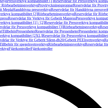
rktyg
Pressverktyg kompatibilitet [1]
Reservdelar för Pressverktyg kompati
r Rörbearbetningsverktyg
Provtryckningsproppar
Reservdelar för Provt
it Mepla
Handdrivna pressverktyg
Reservdelar för Handdrivna pressver
erktyg kompatibilitet [2]
Rörbearbetningsverktyg
Reservdelar för Rörbe
press
Reservdelar för Verktyg för Geberit Mapress
Pressverktyg kompatib
erktyg kompatibilitet [1] / [2]
Reservdelar för Pressverktyg kompatibilitet
vdelar för Pressverktyg kompatibilitet [3]
Rörbearbetningsverktyg
Reser
el
Tillbehör
Pressenheter
Reservdelar för Pressenheter
Pressenheter kompat
erktyg kompatibilitet [2XL]
Reservdelar för Pressverktyg kompatibilite
vdelar för Verktyg för Geberit Silent-db20/Geberit PE
Elsvetsverktyg
Re
Tillbehör för spegelsvetsverktyg
Rörbearbetningsverktyg
Reservdelar fö
erktyg
Fjärrkontroller
Fjärrkontroller