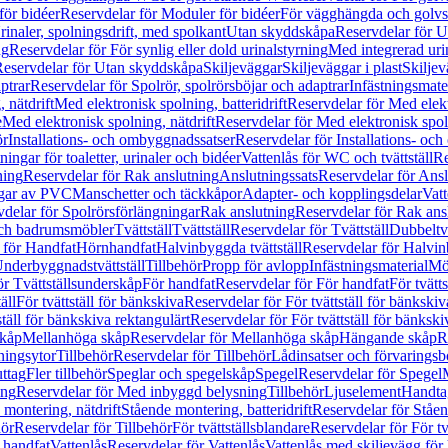
för bidéer
Reservdelar för Moduler för bidéer
För vägghängda och golvs
rinaler, spolningsdrift, med spolkant
Utan skyddskåpa
Reservdelar för 
ng
Reservdelar för För synlig eller dold urinalstyrning
Med integrerad uri
eservdelar för Utan skyddskåpa
Skiljeväggar
Skiljeväggar i plast
Skiljev
ptrar
Reservdelar för Spolrör, spolrörsböjar och adaptrar
Infästningsmate
 nätdrift
Med elektronisk spolning, batteridrift
Reservdelar för Med elektr
e
Med elektronisk spolning, nätdrift
Reservdelar för Med elektronisk spoln
ör
Installations- och ombyggnadssatser
Reservdelar för Installations- oc
ingar för toaletter, urinaler och bidéer
Vattenlås för WC och tvättställ
Re
ning
Reservdelar för Rak anslutning
Anslutningssats
Reservdelar för Ansl
ngar av PVC
Manschetter och täckkåpor
Adapter- och kopplingsdelar
Vatt
delar för Spolrörsförlängningar
Rak anslutning
Reservdelar för Rak ans
 och badrumsmöbler
Tvättställ
Tvättställ
Reservdelar för Tvättställ
Dubbeltvä
 för Handfat
Hörnhandfat
Halvinbyggda tvättställ
Reservdelar för Halvi
Underbyggnadstvättställ
Tillbehör
Propp för avlopp
Infästningsmaterial
Mö
ör Tvättställsunderskåp
För handfat
Reservdelar för För handfat
För tvätts
äll
För tvättställ för bänkskiva
Reservdelar för För tvättställ för bänkskiv
ställ för bänkskiva rektangulärt
Reservdelar för För tvättställ för bänkski
skåp
Mellanhöga skåp
Reservdelar för Mellanhöga skåp
Hängande skåp
R
ningsytor
Tillbehör
Reservdelar för Tillbehör
Lådinsatser och förvaringsb
uttag
Fler tillbehör
Speglar och spegelskåp
Spegel
Reservdelar för Spegel
ing
Reservdelar för Med inbyggd belysning
Tillbehör
Ljuselement
Handta
 montering, nätdrift
Stående montering, batteridrift
Reservdelar för Ståen
hör
Reservdelar för Tillbehör
För tvättställsblandare
Reservdelar för För tv
r handfat
Vattenlås
Reservdelar för Vattenlås
Vattenlås med skiljevägg för