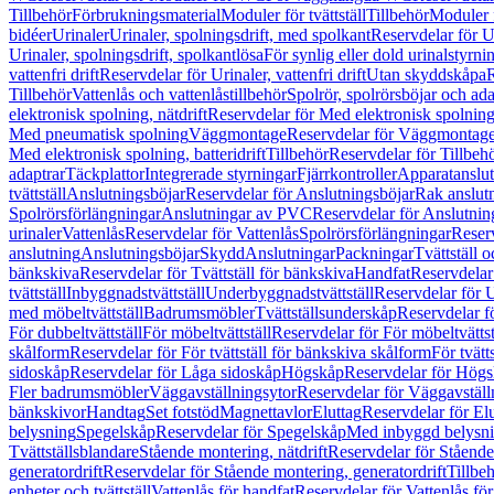
Tillbehör
Förbrukningsmaterial
Moduler för tvättställ
Tillbehör
Moduler 
bidéer
Urinaler
Urinaler, spolningsdrift, med spolkant
Reservdelar för U
Urinaler, spolningsdrift, spolkantlösa
För synlig eller dold urinalstyrni
vattenfri drift
Reservdelar för Urinaler, vattenfri drift
Utan skyddskåpa
R
Tillbehör
Vattenlås och vattenlåstillbehör
Spolrör, spolrörsböjar och ada
elektronisk spolning, nätdrift
Reservdelar för Med elektronisk spolning,
Med pneumatisk spolning
Väggmontage
Reservdelar för Väggmontag
Med elektronisk spolning, batteridrift
Tillbehör
Reservdelar för Tillbeh
adaptrar
Täckplattor
Integrerade styrningar
Fjärrkontroller
Apparatanslutn
tvättställ
Anslutningsböjar
Reservdelar för Anslutningsböjar
Rak anslut
Spolrörsförlängningar
Anslutningar av PVC
Reservdelar för Anslutni
urinaler
Vattenlås
Reservdelar för Vattenlås
Spolrörsförlängningar
Reserv
anslutning
Anslutningsböjar
Skydd
Anslutningar
Packningar
Tvättställ
bänkskiva
Reservdelar för Tvättställ för bänkskiva
Handfat
Reservdelar
tvättställ
Inbyggnadstvättställ
Underbyggnadstvättställ
Reservdelar för 
med möbeltvättställ
Badrumsmöbler
Tvättställsunderskåp
Reservdelar f
För dubbeltvättställ
För möbeltvättställ
Reservdelar för För möbeltvättst
skålform
Reservdelar för För tvättställ för bänkskiva skålform
För tvätt
sidoskåp
Reservdelar för Låga sidoskåp
Högskåp
Reservdelar för Hög
Fler badrumsmöbler
Väggavställningsytor
Reservdelar för Väggavställ
bänkskivor
Handtag
Set fotstöd
Magnettavlor
Eluttag
Reservdelar för El
belysning
Spegelskåp
Reservdelar för Spegelskåp
Med inbyggd belysn
Tvättställsblandare
Stående montering, nätdrift
Reservdelar för Stående
generatordrift
Reservdelar för Stående montering, generatordrift
Tillbe
enheter och tvättställ
Vattenlås för handfat
Reservdelar för Vattenlås fö