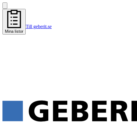
Till geberit.se
Mina listor