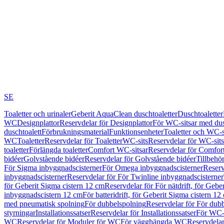
SE
Toaletter och urinaler
Geberit AquaClean duschtoaletter
Duschtoaletter
WC
Designplattor
Reservdelar för Designplattor
För WC-sitsar med du
duschtoalett
Förbrukningsmaterial
Funktionsenheter
Toaletter och WC-s
WC
Toaletter
Reservdelar för Toaletter
WC-sits
Reservdelar för WC-sits
toaletter
Förlängda toaletter
Comfort WC-sitsar
Reservdelar för Comfor
bidéer
Golvstående bidéer
Reservdelar för Golvstående bidéer
Tillbehö
För Sigma inbyggnadscisterner
För Omega inbyggnadscisterner
Reserv
inbyggnadscisterner
Reservdelar för För Twinline inbyggnadscisterner
för Geberit Sigma cistern 12 cm
Reservdelar för För nätdrift, för Gebe
inbyggnadscistern 12 cm
För batteridrift, för Geberit Sigma cistern 12
med pneumatisk spolning
För dubbelspolning
Reservdelar för För dub
styrningar
Installationssatser
Reservdelar för Installationssatser
För WC-s
WC
Reservdelar för Moduler för WC
För vägghängda WC
Reservdela