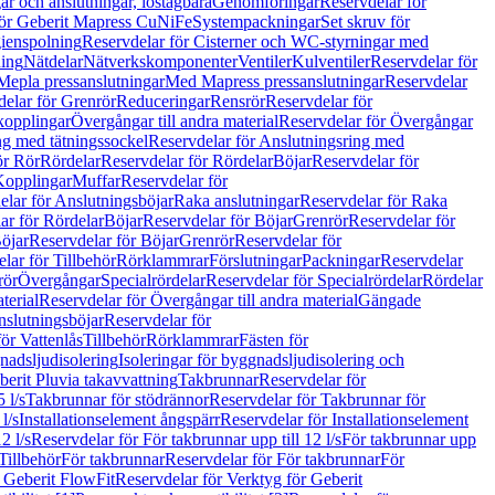
r och anslutningar, löstagbara
Genomföringar
Reservdelar för
för Geberit Mapress CuNiFe
Systempackningar
Set skruv för
ienspolning
Reservdelar för Cisterner och WC-styrningar med
ning
Nätdelar
Nätverkskomponenter
Ventiler
Kulventiler
Reservdelar för
Mepla pressanslutningar
Med Mapress pressanslutningar
Reservdelar
elar för Grenrör
Reduceringar
Rensrör
Reservdelar för
opplingar
Övergångar till andra material
Reservdelar för Övergångar
ng med tätningssockel
Reservdelar för Anslutningsring med
ör Rör
Rördelar
Reservdelar för Rördelar
Böjar
Reservdelar för
Kopplingar
Muffar
Reservdelar för
elar för Anslutningsböjar
Raka anslutningar
Reservdelar för Raka
ar för Rördelar
Böjar
Reservdelar för Böjar
Grenrör
Reservdelar för
öjar
Reservdelar för Böjar
Grenrör
Reservdelar för
lar för Tillbehör
Rörklammrar
Förslutningar
Packningar
Reservdelar
rör
Övergångar
Specialrördelar
Reservdelar för Specialrördelar
Rördelar
terial
Reservdelar för Övergångar till andra material
Gängade
slutningsböjar
Reservdelar för
ör Vattenlås
Tillbehör
Rörklammrar
Fästen för
gnadsljudisolering
Isoleringar för byggnadsljudisolering och
berit Pluvia takavvattning
Takbrunnar
Reservdelar för
 l/s
Takbrunnar för stödrännor
Reservdelar för Takbrunnar för
l/s
Installationselement ångspärr
Reservdelar för Installationselement
2 l/s
Reservdelar för För takbrunnar upp till 12 l/s
För takbrunnar upp
Tillbehör
För takbrunnar
Reservdelar för För takbrunnar
För
 Geberit FlowFit
Reservdelar för Verktyg för Geberit