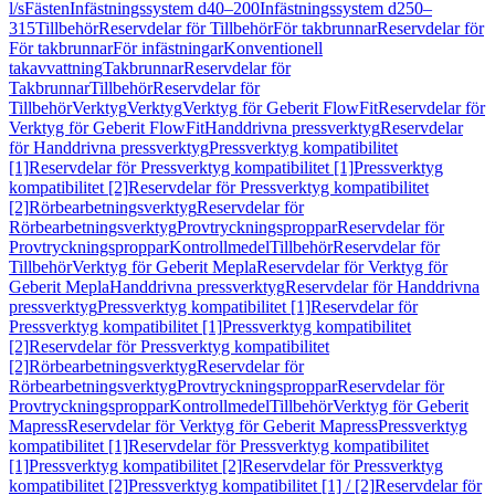
l/s
Fästen
Infästningssystem d40–200
Infästningssystem d250–
315
Tillbehör
Reservdelar för Tillbehör
För takbrunnar
Reservdelar för
För takbrunnar
För infästningar
Konventionell
takavvattning
Takbrunnar
Reservdelar för
Takbrunnar
Tillbehör
Reservdelar för
Tillbehör
Verktyg
Verktyg
Verktyg för Geberit FlowFit
Reservdelar för
Verktyg för Geberit FlowFit
Handdrivna pressverktyg
Reservdelar
för Handdrivna pressverktyg
Pressverktyg kompatibilitet
[1]
Reservdelar för Pressverktyg kompatibilitet [1]
Pressverktyg
kompatibilitet [2]
Reservdelar för Pressverktyg kompatibilitet
[2]
Rörbearbetningsverktyg
Reservdelar för
Rörbearbetningsverktyg
Provtryckningsproppar
Reservdelar för
Provtryckningsproppar
Kontrollmedel
Tillbehör
Reservdelar för
Tillbehör
Verktyg för Geberit Mepla
Reservdelar för Verktyg för
Geberit Mepla
Handdrivna pressverktyg
Reservdelar för Handdrivna
pressverktyg
Pressverktyg kompatibilitet [1]
Reservdelar för
Pressverktyg kompatibilitet [1]
Pressverktyg kompatibilitet
[2]
Reservdelar för Pressverktyg kompatibilitet
[2]
Rörbearbetningsverktyg
Reservdelar för
Rörbearbetningsverktyg
Provtryckningsproppar
Reservdelar för
Provtryckningsproppar
Kontrollmedel
Tillbehör
Verktyg för Geberit
Mapress
Reservdelar för Verktyg för Geberit Mapress
Pressverktyg
kompatibilitet [1]
Reservdelar för Pressverktyg kompatibilitet
[1]
Pressverktyg kompatibilitet [2]
Reservdelar för Pressverktyg
kompatibilitet [2]
Pressverktyg kompatibilitet [1] / [2]
Reservdelar för