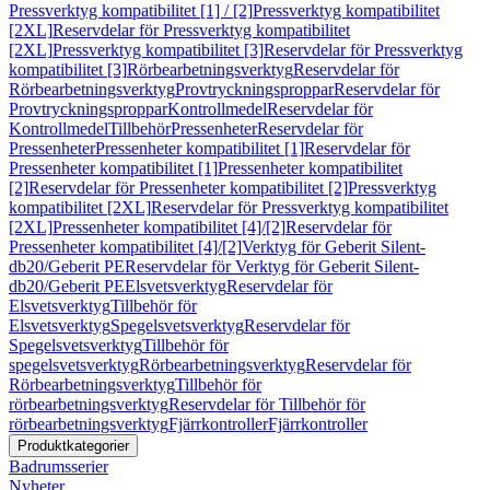
Pressverktyg kompatibilitet [1] / [2]
Pressverktyg kompatibilitet
[2XL]
Reservdelar för Pressverktyg kompatibilitet
[2XL]
Pressverktyg kompatibilitet [3]
Reservdelar för Pressverktyg
kompatibilitet [3]
Rörbearbetningsverktyg
Reservdelar för
Rörbearbetningsverktyg
Provtryckningsproppar
Reservdelar för
Provtryckningsproppar
Kontrollmedel
Reservdelar för
Kontrollmedel
Tillbehör
Pressenheter
Reservdelar för
Pressenheter
Pressenheter kompatibilitet [1]
Reservdelar för
Pressenheter kompatibilitet [1]
Pressenheter kompatibilitet
[2]
Reservdelar för Pressenheter kompatibilitet [2]
Pressverktyg
kompatibilitet [2XL]
Reservdelar för Pressverktyg kompatibilitet
[2XL]
Pressenheter kompatibilitet [4]/[2]
Reservdelar för
Pressenheter kompatibilitet [4]/[2]
Verktyg för Geberit Silent-
db20/Geberit PE
Reservdelar för Verktyg för Geberit Silent-
db20/Geberit PE
Elsvetsverktyg
Reservdelar för
Elsvetsverktyg
Tillbehör för
Elsvetsverktyg
Spegelsvetsverktyg
Reservdelar för
Spegelsvetsverktyg
Tillbehör för
spegelsvetsverktyg
Rörbearbetningsverktyg
Reservdelar för
Rörbearbetningsverktyg
Tillbehör för
rörbearbetningsverktyg
Reservdelar för Tillbehör för
rörbearbetningsverktyg
Fjärrkontroller
Fjärrkontroller
Produktkategorier
Badrumsserier
Nyheter