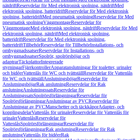
nätdrift
Reservdelar för Med elektronisk spolning, nätdrift
Med
elektronisk spolning, batteridrift
Reservdelar för Med elektronisk
spolning, batteridrift
Med pneumatisk spolning
Reservdelar för Med
pneumatisk spolning
Väggmontage
Reservdelar för
Väggmontage
Med elektronisk spolning, nätdrift
Reservdelar för Med
elektronisk spolning, nätdrift
Med elektronisk spolning,
batteridrift
Reservdelar för Med elektronisk spolning,
batteridrift
Tillbehör
Reservdelar för Tillbehör
Installations- och
ombyggnadssatser
Reservdelar för Installations- och
ombyggnadssatser
Spolrör, spolrörsböjar och
adaptrar
Täckplattor
Integrerade
styrningar
Fjärrkontroller
Apparatanslutningar för toaletter, urinaler
och bidéer
Vattenlås för WC och tvättställ
Reservdelar för Vattenlås
för WC och tvättställ
Anslutningsböjar
Reservdelar för
Anslutningsböjar
Rak anslutning
Reservdelar för Rak
anslutning
Anslutningssats
Reservdelar för
Anslutningssats
Spolrörsförlängningar
Reservdelar för
Spolrörsförlängningar
Anslutningar av PVC
Reservdelar för
Anslutningar av PVC
Manschetter och täckkåpor
Adapter- och
kopplingsdelar
Vattenlås för urinaler
Reservdelar för Vattenlås för
urinaler
Vattenlås
Reservdelar för
Vattenlås
Spolrörsförlängningar
Reservdelar för
Spolrörsförlängningar
Rak anslutning
Reservdelar för Rak
anslutning
Vattenlås för bidéer
Rak