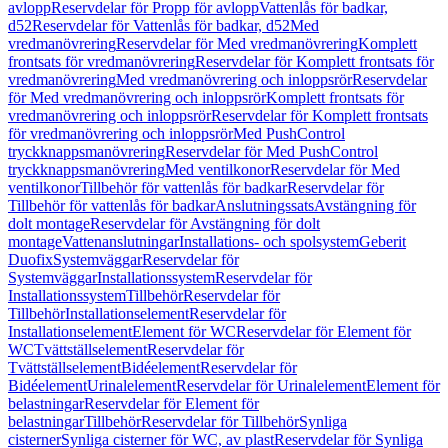
avlopp
Reservdelar för Propp för avlopp
Vattenlås för badkar,
d52
Reservdelar för Vattenlås för badkar, d52
Med
vredmanövrering
Reservdelar för Med vredmanövrering
Komplett
frontsats för vredmanövrering
Reservdelar för Komplett frontsats för
vredmanövrering
Med vredmanövrering och inloppsrör
Reservdelar
för Med vredmanövrering och inloppsrör
Komplett frontsats för
vredmanövrering och inloppsrör
Reservdelar för Komplett frontsats
för vredmanövrering och inloppsrör
Med PushControl
tryckknappsmanövrering
Reservdelar för Med PushControl
tryckknappsmanövrering
Med ventilkonor
Reservdelar för Med
ventilkonor
Tillbehör för vattenlås för badkar
Reservdelar för
Tillbehör för vattenlås för badkar
Anslutningssats
Avstängning för
dolt montage
Reservdelar för Avstängning för dolt
montage
Vattenanslutningar
Installations- och spolsystem
Geberit
Duofix
Systemväggar
Reservdelar för
Systemväggar
Installationssystem
Reservdelar för
Installationssystem
Tillbehör
Reservdelar för
Tillbehör
Installationselement
Reservdelar för
Installationselement
Element för WC
Reservdelar för Element för
WC
Tvättställselement
Reservdelar för
Tvättställselement
Bidéelement
Reservdelar för
Bidéelement
Urinalelement
Reservdelar för Urinalelement
Element för
belastningar
Reservdelar för Element för
belastningar
Tillbehör
Reservdelar för Tillbehör
Synliga
cisterner
Synliga cisterner för WC, av plast
Reservdelar för Synliga