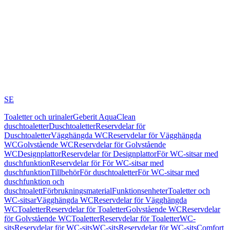
SE
Toaletter och urinaler
Geberit AquaClean
duschtoaletter
Duschtoaletter
Reservdelar för
Duschtoaletter
Vägghängda WC
Reservdelar för Vägghängda
WC
Golvstående WC
Reservdelar för Golvstående
WC
Designplattor
Reservdelar för Designplattor
För WC-sitsar med
duschfunktion
Reservdelar för För WC-sitsar med
duschfunktion
Tillbehör
För duschtoaletter
För WC-sitsar med
duschfunktion och
duschtoalett
Förbrukningsmaterial
Funktionsenheter
Toaletter och
WC-sitsar
Vägghängda WC
Reservdelar för Vägghängda
WC
Toaletter
Reservdelar för Toaletter
Golvstående WC
Reservdelar
för Golvstående WC
Toaletter
Reservdelar för Toaletter
WC-
sits
Reservdelar för WC-sits
WC-sits
Reservdelar för WC-sits
Comfort