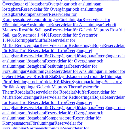
Övergångar ej löstagbara
Övergångar och anslutningar,
löstagbara
Reservdelar för Övergångar och anslutningar,
löstagbara
Kompensatorer
Reservdelar för
Kompensatorer
Genomföringar
Förslutningar
Reservdelar för
Förslutningar
Anslutningar
Reservdelar för Anslutningar
Geberit
Mapress Rostfritt Stål, gas
Reservdelar för Geberit Mapress Rostfritt
Stål, gas
Systemrör 1.4401
Reservdelar för Systemrör
1.4401
Rörnipplar
Muffar
Reservdelar för
Muffar
Reduceringar
Reservdelar för Reduceringar
Böjar
Reservdelar
för Böjar
T-rör
Reservdelar för T-rör
Övergångar ej
löstagbara
Reservdelar för Övergångar ej löstagbara
Övergångar och
anslutningar, löstagbara
Reservdelar för Övergångar och
anslutningar, löstagbara
Förslutningar
Reservdelar för
Förslutningar
Anslutningar
Reservdelar för Anslutningar
Tillbehör för
Geberit Mapress Rostfritt Stål
Skyddskåpor med rörände
Tätningar
för rörledningar och rördelar
Rörfästen
Systempackningar
Set skruv
för flänskopplingar
Geberit Mapress Therm
Systemrör
Therm
Rördelar
Reservdelar för Rördelar
Muffar
Reservdelar för
Muffar
Reduceringar
Reservdelar för Reduceringar
Böjar
Reservdelar
för Böjar
T-rör
Reservdelar för T-rör
Övergångar ej
löstagbara
Reservdelar för Övergångar ej löstagbara
Övergångar och
anslutningar, löstagbara
Reservdelar för Övergångar och
anslutningar, löstagbara
Kompensatorer
Reservdelar för
Kompensatorer
Förslutningar
Reservdelar för
Förslutningar
Värmeanslutningar
Reservdelar för