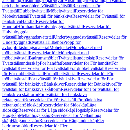
anslutning
Anslutningsböjar
Skydd
Anslutningar
Packningar
Tvättställ
och badrumsmöbler
Tvättställ
Tvättställ
Reservdelar för
Tvättställ
Dubbeltvättställ
Möbeltvättställ
Reservdelar för
Möbeltvättställ
Tvättställ för bänkskiva
Reservdelar för Tvättställ för
bänkskiva
Handfat
Reservdelar för
Handfat
Hörnhandfat
Halvinbyggda tvättställ
Reservdelar för
Halvinbyggda
tvättställ
Inbyggnadstvättställ
Underbyggnadstvättställ
Reservdelar för
Underbyggnadstvättställ
Tillbehör
Propp för
avlopp
Infästningsmaterial
Möbelpaket
Möbelpaket med
möbeltvättställ
Reservdelar för Möbelpaket med
möbeltvättställ
Badrumsmöbler
Tvättställsunderskåp
Reservdelar för
Tvättställsunderskåp
För handfat
Reservdelar för För handfat
För
tvättställ
Reservdelar för För tvättställ
För dubbeltvättställ
Reservdelar
för För dubbeltvättställ
För möbeltvättställ
Reservdelar för För
möbeltvättställ
För tvättställ för bänkskiva
Reservdelar för För
tvättställ för bänkskiva
Bänkskivor
Reservdelar för Bänkskivor
För
tvättställ för bänkskiva skålform
Reservdelar för För tvättställ för
bänkskiva skålform
För tvättställ för bänkskiva
rektangulärt
Reservdelar för För tvättställ för bänkskiva
rektangulärt
Sidoskåp
Reservdelar för Sidoskåp
Låga
sidoskåp
Reservdelar för Låga sidoskåp
Högskåp
Reservdelar för
Högskåp
Mellanhöga skåp
Reservdelar för Mellanhöga
skåp
Hängande skåp
Reservdelar för Hängande skåp
Fler
badrumsmöbler
Reservdelar för Fler