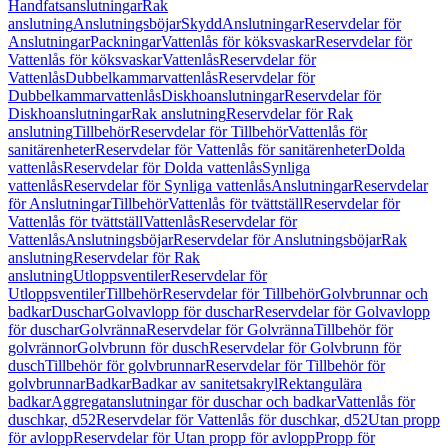
Handfatsanslutningar
Rak
anslutning
Anslutningsböjar
Skydd
Anslutningar
Reservdelar för
Anslutningar
Packningar
Vattenlås för köksvaskar
Reservdelar för
Vattenlås för köksvaskar
Vattenlås
Reservdelar för
Vattenlås
Dubbelkammarvattenlås
Reservdelar för
Dubbelkammarvattenlås
Diskhoanslutningar
Reservdelar för
Diskhoanslutningar
Rak anslutning
Reservdelar för Rak
anslutning
Tillbehör
Reservdelar för Tillbehör
Vattenlås för
sanitärenheter
Reservdelar för Vattenlås för sanitärenheter
Dolda
vattenlås
Reservdelar för Dolda vattenlås
Synliga
vattenlås
Reservdelar för Synliga vattenlås
Anslutningar
Reservdelar
för Anslutningar
Tillbehör
Vattenlås för tvättställ
Reservdelar för
Vattenlås för tvättställ
Vattenlås
Reservdelar för
Vattenlås
Anslutningsböjar
Reservdelar för Anslutningsböjar
Rak
anslutning
Reservdelar för Rak
anslutning
Utloppsventiler
Reservdelar för
Utloppsventiler
Tillbehör
Reservdelar för Tillbehör
Golvbrunnar och
badkar
Duschar
Golvavlopp för duschar
Reservdelar för Golvavlopp
för duschar
Golvränna
Reservdelar för Golvränna
Tillbehör för
golvrännor
Golvbrunn för dusch
Reservdelar för Golvbrunn för
dusch
Tillbehör för golvbrunnar
Reservdelar för Tillbehör för
golvbrunnar
Badkar
Badkar av sanitetsakryl
Rektangulära
badkar
Aggregatanslutningar för duschar och badkar
Vattenlås för
duschkar, d52
Reservdelar för Vattenlås för duschkar, d52
Utan propp
för avlopp
Reservdelar för Utan propp för avlopp
Propp för