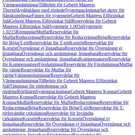
Värmeanslutningar
Tillbehör för Geberit Mapress
Therm
Skyddskåpor med rörände
Systempackningar
Set skruv för
flänskopplingar
Fästen för systemrör
Geberit Mapress Elförzinkat
Stål
Geberit Mapress Elförzinkat Stål
Reservdelar för Geberit
Mapress Elförzinkat Stål
Systemrör 1.0034
Systemrör
1.0215
Rörnipplar
Muffar
Reservdelar för
Muffar
Reduceringar
Reservdelar för Reduceringar
Böjar
Reservdelar
för Böjar
T-rör
Reservdelar för T-rör
Korsrör
Reservdelar för
Korsrör
Övergångar ej löstagbara
Reservdelar för Övergångar ej
löstagbara
Övergångar och anslutningar, löstagbara
Reservdelar för
Övergångar och anslutningar, löstagbara
Kompensatorer
Reservdelar
för Kompensatorer
Förslutningar
Reservdelar för Förslutningar
Muffar
för värme
Reservdelar för Muffar för
värme
Värmeanslutningar
Reservdelar för
Värmeanslutningar
Tillbehör för Geberit Mapress Elförzinkat
Stål
Tätningar för rörledningar och
rördelar
Rörfästen
Systempackningar
Geberit Mapress Koppar
Geberit
Mapress Koppar
Reservdelar för Geberit Mapress
Koppar
Muffar
Reservdelar för Muffar
Reduceringar
Reservdelar för
Reduceringar
Böjar
Reservdelar för Böjar
T-rör
Reservdelar för T-
rör
Invändig cirkulation
Reservdelar för Invändig
cirkulation
Korsrör
Reservdelar för Korsrör
Övergångar ej
löstagbara
Reservdelar för Övergångar ej löstagbara
Övergångar och
anslutningar, löstagbara
Reservdelar för Övergångar och
anslutningar, löstagbara
Förslutningar
Reservdelar för