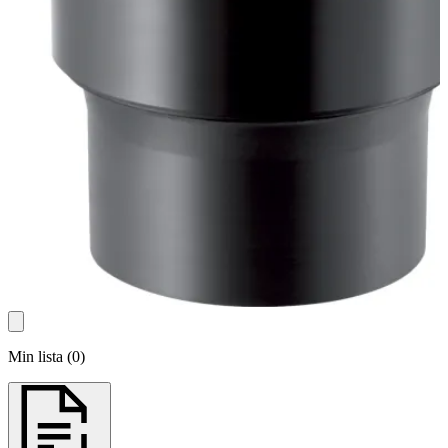
Min lista
(
0
)