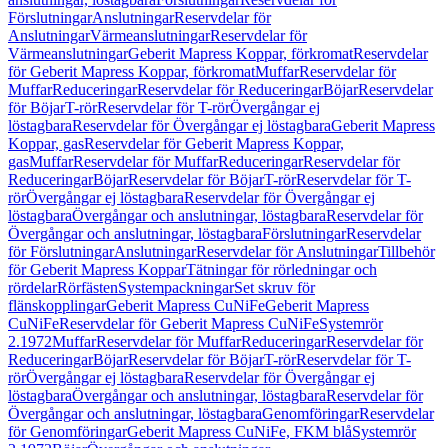
Förslutningar
Anslutningar
Reservdelar för
Anslutningar
Värmeanslutningar
Reservdelar för
Värmeanslutningar
Geberit Mapress Koppar, förkromat
Reservdelar
för Geberit Mapress Koppar, förkromat
Muffar
Reservdelar för
Muffar
Reduceringar
Reservdelar för Reduceringar
Böjar
Reservdelar
för Böjar
T-rör
Reservdelar för T-rör
Övergångar ej
löstagbara
Reservdelar för Övergångar ej löstagbara
Geberit Mapress
Koppar, gas
Reservdelar för Geberit Mapress Koppar,
gas
Muffar
Reservdelar för Muffar
Reduceringar
Reservdelar för
Reduceringar
Böjar
Reservdelar för Böjar
T-rör
Reservdelar för T-
rör
Övergångar ej löstagbara
Reservdelar för Övergångar ej
löstagbara
Övergångar och anslutningar, löstagbara
Reservdelar för
Övergångar och anslutningar, löstagbara
Förslutningar
Reservdelar
för Förslutningar
Anslutningar
Reservdelar för Anslutningar
Tillbehör
för Geberit Mapress Koppar
Tätningar för rörledningar och
rördelar
Rörfästen
Systempackningar
Set skruv för
flänskopplingar
Geberit Mapress CuNiFe
Geberit Mapress
CuNiFe
Reservdelar för Geberit Mapress CuNiFe
Systemrör
2.1972
Muffar
Reservdelar för Muffar
Reduceringar
Reservdelar för
Reduceringar
Böjar
Reservdelar för Böjar
T-rör
Reservdelar för T-
rör
Övergångar ej löstagbara
Reservdelar för Övergångar ej
löstagbara
Övergångar och anslutningar, löstagbara
Reservdelar för
Övergångar och anslutningar, löstagbara
Genomföringar
Reservdelar
för Genomföringar
Geberit Mapress CuNiFe, FKM blå
Systemrör