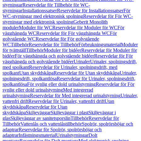
styrningar
Reservdelar för Tillbehör för WC-
styrningar
Installationssatser
Reservdelar för Installationssatser
För
WC-styrningar med elektronisk spolning
Reservdelar för För WC-
styrningar med elektronisk spolning
Geberit Monolith
moduler
Moduler för WC
Reservdelar för Moduler för WC
För
vägghängda WC
Reservdelar för För vägghängda WC
För
golvstående WC
Reservdelar för För golvstående
WC
Tillbehör
Reservdelar för Tillbehör
Förbrukningsmaterial
Moduler
för tvättställ
Tillbehör
Moduler för bidéer
Reservdelar för Moduler för
bidéer
För vägghängda och golvstående bidéer
Reservdelar för För
vägghängda och golvstående bidéer
Urinaler
Urinaler, spolningsdrift,
med spolkant
Reservdelar för Urinaler, spolningsdrift, med
spolkant
Utan skyddskåpa
Reservdelar för Utan skyddskåpa
Urinaler,
spolningsdrift, spolkantlösa
Reservdelar för Urinaler, spolningsdrift,
spolkantlösa
För synlig eller dold urinalstyrning
Reservdelar för För
synlig eller dold urinalstyrning
Med integrerad
urinalstyrning
Reservdelar för Med integrerad urinalstyrning
Urinaler,
vattenfri drift
Reservdelar för Urinaler, vattenfri drift
Utan
skyddskåpa
Reservdelar för Utan
skyddskåpa
Skiljeväggar
Skiljeväggar i plast
Skiljeväggar i
glas
Skiljeväggar av sanitetsporslin
Tillbehör
Reservdelar för
Tillbehör
Vattenlås och vattenlåstillbehör
Spolrör, spolrörsböjar och
adaptrar
Reservdelar för Spolrör, spolrörsböjar och
adaptrar
Infästningsmaterial
Urinalstyrningar
Dolt
montage
Reservdelar för Dolt montage
Med elektronisk spolning,