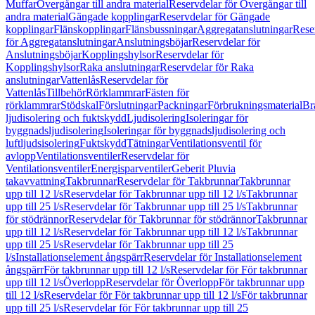
Muffar
Övergångar till andra material
Reservdelar för Övergångar till
andra material
Gängade kopplingar
Reservdelar för Gängade
kopplingar
Flänskopplingar
Flänsbussningar
Aggregatanslutningar
Rese
för Aggregatanslutningar
Anslutningsböjar
Reservdelar för
Anslutningsböjar
Kopplingshylsor
Reservdelar för
Kopplingshylsor
Raka anslutningar
Reservdelar för Raka
anslutningar
Vattenlås
Reservdelar för
Vattenlås
Tillbehör
Rörklammrar
Fästen för
rörklammrar
Stödskal
Förslutningar
Packningar
Förbrukningsmaterial
Br
ljudisolering och fuktskydd
Ljudisolering
Isoleringar för
byggnadsljudisolering
Isoleringar för byggnadsljudisolering och
luftljudsisolering
Fuktskydd
Tätningar
Ventilationsventil för
avlopp
Ventilationsventiler
Reservdelar för
Ventilationsventiler
Energisparventiler
Geberit Pluvia
takavvattning
Takbrunnar
Reservdelar för Takbrunnar
Takbrunnar
upp till 12 l/s
Reservdelar för Takbrunnar upp till 12 l/s
Takbrunnar
upp till 25 l/s
Reservdelar för Takbrunnar upp till 25 l/s
Takbrunnar
för stödrännor
Reservdelar för Takbrunnar för stödrännor
Takbrunnar
upp till 12 l/s
Reservdelar för Takbrunnar upp till 12 l/s
Takbrunnar
upp till 25 l/s
Reservdelar för Takbrunnar upp till 25
l/s
Installationselement ångspärr
Reservdelar för Installationselement
ångspärr
För takbrunnar upp till 12 l/s
Reservdelar för För takbrunnar
upp till 12 l/s
Överlopp
Reservdelar för Överlopp
För takbrunnar upp
till 12 l/s
Reservdelar för För takbrunnar upp till 12 l/s
För takbrunnar
upp till 25 l/s
Reservdelar för För takbrunnar upp till 25