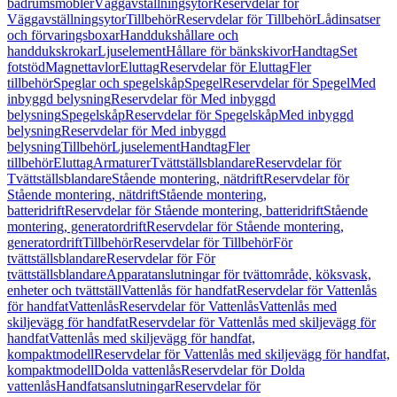
badrumsmöbler
Väggavställningsytor
Reservdelar för
Väggavställningsytor
Tillbehör
Reservdelar för Tillbehör
Lådinsatser
och förvaringsboxar
Handdukshållare och
handdukskrokar
Ljuselement
Hållare för bänkskivor
Handtag
Set
fotstöd
Magnettavlor
Eluttag
Reservdelar för Eluttag
Fler
tillbehör
Speglar och spegelskåp
Spegel
Reservdelar för Spegel
Med
inbyggd belysning
Reservdelar för Med inbyggd
belysning
Spegelskåp
Reservdelar för Spegelskåp
Med inbyggd
belysning
Reservdelar för Med inbyggd
belysning
Tillbehör
Ljuselement
Handtag
Fler
tillbehör
Eluttag
Armaturer
Tvättställsblandare
Reservdelar för
Tvättställsblandare
Stående montering, nätdrift
Reservdelar för
Stående montering, nätdrift
Stående montering,
batteridrift
Reservdelar för Stående montering, batteridrift
Stående
montering, generatordrift
Reservdelar för Stående montering,
generatordrift
Tillbehör
Reservdelar för Tillbehör
För
tvättställsblandare
Reservdelar för För
tvättställsblandare
Apparatanslutningar för tvättområde, köksvask,
enheter och tvättställ
Vattenlås för handfat
Reservdelar för Vattenlås
för handfat
Vattenlås
Reservdelar för Vattenlås
Vattenlås med
skiljevägg för handfat
Reservdelar för Vattenlås med skiljevägg för
handfat
Vattenlås med skiljevägg för handfat,
kompaktmodell
Reservdelar för Vattenlås med skiljevägg för handfat,
kompaktmodell
Dolda vattenlås
Reservdelar för Dolda
vattenlås
Handfatsanslutningar
Reservdelar för