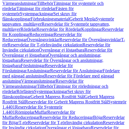
Värmeanslutningar
Tillbehör
Tätningar för systemrör och
rördelar
Tätningar för rördelar
Fästen för
systemrör
Systempackningar
Set skruv för
flänskopplingar
Förbrukningsmaterial
Geberit Mepla
Systemrör
tappvatten, multilayer
Reservdelar för Systemrör tappvatten,
multilayer
Rördelar
Reservdelar för Rördelar
Kopplingar
Reservdelar
för Kopplingar
Reduceringar
Reservdelar för
Reduceringar
Övergångsvinklar
Reservdelar för Övergångsvinklar
T-
rör
Reservdelar för T-rör
Invändig cirkulation
Reservdelar för
Invändig cirkulation
Övergångar ej löstagbara
Reservdelar för
Övergångar ej löstagbara
Övergångar och anslutningar,
löstagbara
Reservdelar för Övergångar och anslutningar,
löstagbara
Förslutningar
Reservdelar för
Förslutningar
Anslutningar
Reservdelar för Anslutningar
Fördelare
med gängad anslutning
Reservdelar för Fördelare med gängad
anslutning
Värmeanslutningar
Reservdelar för
Värmeanslutningar
Tillbehör
Tätningar för rörledningar och
rördelar
Rörfästen
Systempackningar
Set skruv för
flänskopplingar
Geberit Mapress Rostfritt Stål
Geberit Mapress
Rostfritt Stål
Reservdelar för Geberit Mapress Rostfritt Stål
Systemrör
1.4401
Reservdelar för Systemrör
1.4401
Rörnipplar
Muffar
Reservdelar för
Muffar
Reduceringar
Reservdelar för Reduceringar
Böjar
Reservdelar
för Böjar
T-rör
Reservdelar för T-rör
Invändig cirkulation
Reservdelar
för Invändig cirkulation
Övergångar ej löstagbara
Reservdelar för