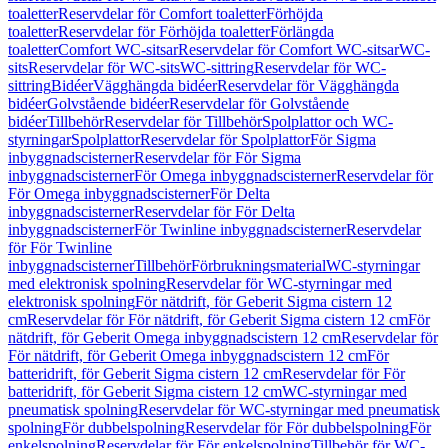
toaletter
Reservdelar för Comfort toaletter
Förhöjda
toaletter
Reservdelar för Förhöjda toaletter
Förlängda
toaletter
Comfort WC-sitsar
Reservdelar för Comfort WC-sitsar
WC-
sits
Reservdelar för WC-sits
WC-sittring
Reservdelar för WC-
sittring
Bidéer
Vägghängda bidéer
Reservdelar för Vägghängda
bidéer
Golvstående bidéer
Reservdelar för Golvstående
bidéer
Tillbehör
Reservdelar för Tillbehör
Spolplattor och WC-
styrningar
Spolplattor
Reservdelar för Spolplattor
För Sigma
inbyggnadscisterner
Reservdelar för För Sigma
inbyggnadscisterner
För Omega inbyggnadscisterner
Reservdelar för
För Omega inbyggnadscisterner
För Delta
inbyggnadscisterner
Reservdelar för För Delta
inbyggnadscisterner
För Twinline inbyggnadscisterner
Reservdelar
för För Twinline
inbyggnadscisterner
Tillbehör
Förbrukningsmaterial
WC-styrningar
med elektronisk spolning
Reservdelar för WC-styrningar med
elektronisk spolning
För nätdrift, för Geberit Sigma cistern 12
cm
Reservdelar för För nätdrift, för Geberit Sigma cistern 12 cm
För
nätdrift, för Geberit Omega inbyggnadscistern 12 cm
Reservdelar för
För nätdrift, för Geberit Omega inbyggnadscistern 12 cm
För
batteridrift, för Geberit Sigma cistern 12 cm
Reservdelar för För
batteridrift, för Geberit Sigma cistern 12 cm
WC-styrningar med
pneumatisk spolning
Reservdelar för WC-styrningar med pneumatisk
spolning
För dubbelspolning
Reservdelar för För dubbelspolning
För
enkelspolning
Reservdelar för För enkelspolning
Tillbehör för WC-