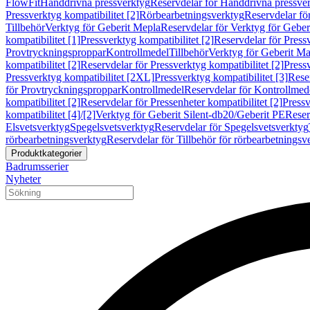
FlowFit
Handdrivna pressverktyg
Reservdelar för Handdrivna pressve
Pressverktyg kompatibilitet [2]
Rörbearbetningsverktyg
Reservdelar fö
Tillbehör
Verktyg för Geberit Mepla
Reservdelar för Verktyg för Geber
kompatibilitet [1]
Pressverktyg kompatibilitet [2]
Reservdelar för Pressv
Provtryckningsproppar
Kontrollmedel
Tillbehör
Verktyg för Geberit Ma
kompatibilitet [2]
Reservdelar för Pressverktyg kompatibilitet [2]
Pressv
Pressverktyg kompatibilitet [2XL]
Pressverktyg kompatibilitet [3]
Reser
för Provtryckningsproppar
Kontrollmedel
Reservdelar för Kontrollmed
kompatibilitet [2]
Reservdelar för Pressenheter kompatibilitet [2]
Pressv
kompatibilitet [4]/[2]
Verktyg för Geberit Silent-db20/Geberit PE
Reser
Elsvetsverktyg
Spegelsvetsverktyg
Reservdelar för Spegelsvetsverktyg
rörbearbetningsverktyg
Reservdelar för Tillbehör för rörbearbetningsv
Produktkategorier
Badrumsserier
Nyheter