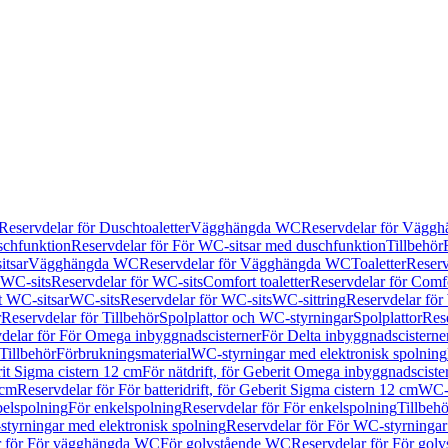
Reservdelar för Duschtoaletter
Vägghängda WC
Reservdelar för Vägg
schfunktion
Reservdelar för För WC-sitsar med duschfunktion
Tillbehör
itsar
Vägghängda WC
Reservdelar för Vägghängda WC
Toaletter
Reserv
WC-sits
Reservdelar för WC-sits
Comfort toaletter
Reservdelar för Comfo
t WC-sitsar
WC-sits
Reservdelar för WC-sits
WC-sittring
Reservdelar för
r
Reservdelar för Tillbehör
Spolplattor och WC-styrningar
Spolplattor
Rese
delar för För Omega inbyggnadscisterner
För Delta inbyggnadscisterne
Tillbehör
Förbrukningsmaterial
WC-styrningar med elektronisk spolning
rit Sigma cistern 12 cm
För nätdrift, för Geberit Omega inbyggnadscist
 cm
Reservdelar för För batteridrift, för Geberit Sigma cistern 12 cm
WC-s
belspolning
För enkelspolning
Reservdelar för För enkelspolning
Tillbeh
tyrningar med elektronisk spolning
Reservdelar för För WC-styrningar
r för För vägghängda WC
För golvstående WC
Reservdelar för För gol