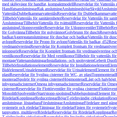
med skiljevägg för handfat, kompaktmodell
Reservdelar för Vattenlås
Handfatsanslutningar
Rak anslutning
Anslutningsböjar
Skydd
Anslutnin
Vattenlås
Dubbelkammarvattenlås
Reservdelar för Dubbelkammarvatte
Tillbehör
Vattenlås för sanitärenheter
Reservdelar för Vattenlås för sani
Anslutningar
Tillbehör
Vattenlås för tvättställ
Reservdelar för Vattenlås fö
anslutning
Utloppsventiler
Reservdelar för Utloppsventiler
Tillbehör
Res
för Golvränna
Tillbehör för golvrännor
Golvbrunn för dusch
Reservdela
badkar
Aggregatanslutningar för duschar och badkar
Vattenlås för dus
avlopp
Reservdelar för Propp för avlopp
Vattenlås för badkar, d52
Reser
vredmanövrering
Reservdelar för Komplett frontsats för vredmanövrer
inloppsrör
Reservdelar för Komplett frontsats för vredmanövrering och
ventilkonor
Reservdelar för Med ventilkonor
Tillbehör för vattenlås fö
montage
Vattenanslutningar
Installations- och spolsystem
Geberit Duof
Tillbehör
Installationselement
Reservdelar för Installationselement
Elem
Bidéelement
Urinalelement
Reservdelar för Urinalelement
Element för 
plast
Reservdelar för Synliga cisterner för WC, av plast
Toppmonterad
monterad
Spolrör för synliga cisterner
Högmonterad
Lågt och halvhögt
inbyggnadscisterner
Omega inbyggnadscisterner
Reservdelar för Omeg
cisterner
Reservdelar för Flottörventiler för synliga cisterner
Flottörvent
Monolith
Spolventiler
Start/stopp-spolning
Dubbelspolning
Element för 
Rördelar
Kopplingar
Reduceringar
Böjar
T-rör
Invändig cirkulation
Reser
anslutningar, löstagbara
Förslutningar
Anslutningar
Fördelare med gäng
systemrör och rördelar
Tätningar för rördelar
Fästen för systemrör
Syst
tappvatten, multilayer
Rördelar
Reservdelar för Rördelar
Kopplingar
Res
T-rör
Invändig cirkulation
Reservdelar för Invändig cirkulation
Övergång