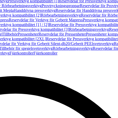
rktyg
Pressverktyg kompatibilitet [1]
Reservdelar för Pressverktyg kompati
r Rörbearbetningsverktyg
Provtryckningsproppar
Reservdelar för Provt
it Mepla
Handdrivna pressverktyg
Reservdelar för Handdrivna pressver
erktyg kompatibilitet [2]
Rörbearbetningsverktyg
Reservdelar för Rörbe
press
Reservdelar för Verktyg för Geberit Mapress
Pressverktyg kompatib
erktyg kompatibilitet [1] / [2]
Reservdelar för Pressverktyg kompatibilitet
vdelar för Pressverktyg kompatibilitet [3]
Rörbearbetningsverktyg
Reser
el
Tillbehör
Pressenheter
Reservdelar för Pressenheter
Pressenheter kompat
erktyg kompatibilitet [2XL]
Reservdelar för Pressverktyg kompatibilite
vdelar för Verktyg för Geberit Silent-db20/Geberit PE
Elsvetsverktyg
Re
Tillbehör för spegelsvetsverktyg
Rörbearbetningsverktyg
Reservdelar fö
erktyg
Fjärrkontroller
Fjärrkontroller