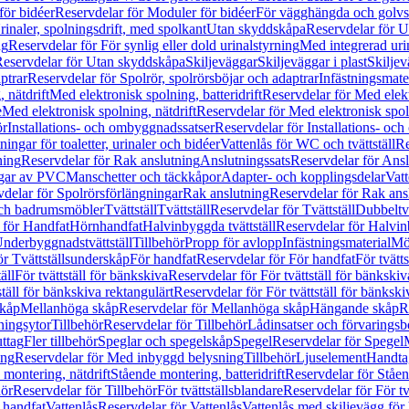
för bidéer
Reservdelar för Moduler för bidéer
För vägghängda och golvs
rinaler, spolningsdrift, med spolkant
Utan skyddskåpa
Reservdelar för 
ng
Reservdelar för För synlig eller dold urinalstyrning
Med integrerad uri
eservdelar för Utan skyddskåpa
Skiljeväggar
Skiljeväggar i plast
Skiljev
ptrar
Reservdelar för Spolrör, spolrörsböjar och adaptrar
Infästningsmate
 nätdrift
Med elektronisk spolning, batteridrift
Reservdelar för Med elektr
e
Med elektronisk spolning, nätdrift
Reservdelar för Med elektronisk spoln
ör
Installations- och ombyggnadssatser
Reservdelar för Installations- oc
ingar för toaletter, urinaler och bidéer
Vattenlås för WC och tvättställ
Re
ning
Reservdelar för Rak anslutning
Anslutningssats
Reservdelar för Ansl
ngar av PVC
Manschetter och täckkåpor
Adapter- och kopplingsdelar
Vatt
delar för Spolrörsförlängningar
Rak anslutning
Reservdelar för Rak ans
 och badrumsmöbler
Tvättställ
Tvättställ
Reservdelar för Tvättställ
Dubbeltvä
 för Handfat
Hörnhandfat
Halvinbyggda tvättställ
Reservdelar för Halvi
Underbyggnadstvättställ
Tillbehör
Propp för avlopp
Infästningsmaterial
Mö
ör Tvättställsunderskåp
För handfat
Reservdelar för För handfat
För tvätts
äll
För tvättställ för bänkskiva
Reservdelar för För tvättställ för bänkskiv
ställ för bänkskiva rektangulärt
Reservdelar för För tvättställ för bänkski
skåp
Mellanhöga skåp
Reservdelar för Mellanhöga skåp
Hängande skåp
R
ningsytor
Tillbehör
Reservdelar för Tillbehör
Lådinsatser och förvaringsb
uttag
Fler tillbehör
Speglar och spegelskåp
Spegel
Reservdelar för Spegel
ing
Reservdelar för Med inbyggd belysning
Tillbehör
Ljuselement
Handta
 montering, nätdrift
Stående montering, batteridrift
Reservdelar för Ståen
hör
Reservdelar för Tillbehör
För tvättställsblandare
Reservdelar för För tv
r handfat
Vattenlås
Reservdelar för Vattenlås
Vattenlås med skiljevägg för