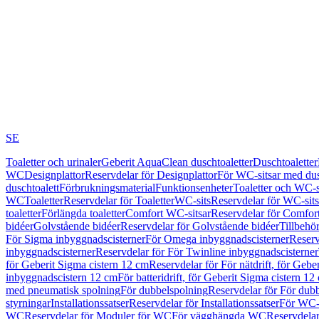
SE
Toaletter och urinaler
Geberit AquaClean duschtoaletter
Duschtoaletter
WC
Designplattor
Reservdelar för Designplattor
För WC-sitsar med du
duschtoalett
Förbrukningsmaterial
Funktionsenheter
Toaletter och WC-s
WC
Toaletter
Reservdelar för Toaletter
WC-sits
Reservdelar för WC-sits
toaletter
Förlängda toaletter
Comfort WC-sitsar
Reservdelar för Comfor
bidéer
Golvstående bidéer
Reservdelar för Golvstående bidéer
Tillbehö
För Sigma inbyggnadscisterner
För Omega inbyggnadscisterner
Reserv
inbyggnadscisterner
Reservdelar för För Twinline inbyggnadscisterner
för Geberit Sigma cistern 12 cm
Reservdelar för För nätdrift, för Gebe
inbyggnadscistern 12 cm
För batteridrift, för Geberit Sigma cistern 12
med pneumatisk spolning
För dubbelspolning
Reservdelar för För dub
styrningar
Installationssatser
Reservdelar för Installationssatser
För WC-s
WC
Reservdelar för Moduler för WC
För vägghängda WC
Reservdela