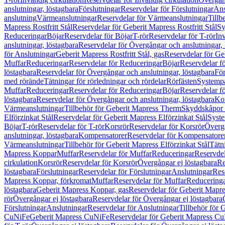
anslutningar, löstagbara
Förslutningar
Reservdelar för Förslutningar
Ans
anslutning
Värmeanslutningar
Reservdelar för Värmeanslutningar
Tillb
Mapress Rostfritt Stål
Reservdelar för Geberit Mapress Rostfritt Stål
Sy
Reduceringar
Böjar
Reservdelar för Böjar
T-rör
Reservdelar för T-rör
In
anslutningar, löstagbara
Reservdelar för Övergångar och anslutningar, 
för Anslutningar
Geberit Mapress Rostfritt Stål, gas
Reservdelar för Geb
Muffar
Reduceringar
Reservdelar för Reduceringar
Böjar
Reservdelar f
löstagbara
Reservdelar för Övergångar och anslutningar, löstagbara
För
med rörände
Tätningar för rörledningar och rördelar
Rörfästen
Systemp
Muffar
Reduceringar
Reservdelar för Reduceringar
Böjar
Reservdelar f
löstagbara
Reservdelar för Övergångar och anslutningar, löstagbara
Ko
Värmeanslutningar
Tillbehör för Geberit Mapress Therm
Skyddskåpor 
Elförzinkat Stål
Reservdelar för Geberit Mapress Elförzinkat Stål
Syste
Böjar
T-rör
Reservdelar för T-rör
Korsrör
Reservdelar för Korsrör
Övergå
anslutningar, löstagbara
Kompensatorer
Reservdelar för Kompensatore
Värmeanslutningar
Tillbehör för Geberit Mapress Elförzinkat Stål
Tätn
Mapress Koppar
Muffar
Reservdelar för Muffar
Reduceringar
Reservdel
cirkulation
Korsrör
Reservdelar för Korsrör
Övergångar ej löstagbara
Re
löstagbara
Förslutningar
Reservdelar för Förslutningar
Anslutningar
Res
Mapress Koppar, förkromat
Muffar
Reservdelar för Muffar
Reducering
löstagbara
Geberit Mapress Koppar, gas
Reservdelar för Geberit Mapr
rör
Övergångar ej löstagbara
Reservdelar för Övergångar ej löstagbara
Förslutningar
Anslutningar
Reservdelar för Anslutningar
Tillbehör för
CuNiFe
Geberit Mapress CuNiFe
Reservdelar för Geberit Mapress C