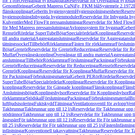
för T-rör
Övergångar ej löstagbara
Reservdelar för Övergångar ej lösta
Genomföringar
Geberit Mapress CuNiFe, FKM blå
Systemrör 2.1972
flänskopplingar
Geberits hygiensystem
Hygienspolningsenheter
Reserv
hygienspolning
Inbyggda hygienmoduler
Reservdelar för Inbyggda h
Kulventiler
Med FlowFit pressanslutningar
Reservdelar för Med FlowFi
för Med Mapress pressanslutningar
Avloppssystem för byggnad
Geberi
Rensrör
Rördelar SuperTube
Böjar
Specialrördelar
Kopplingar
Reservdel
till andra material
Aggregatanslutningar
Reservdelar för Aggregatanslu
tätningssockel
Tillbehör
Rörklammrar
Fästen för rörklammrar
Förslutnin
Böjar
Grenrör
Reservdelar för Grenrör
Reduceringar
Reservdelar för R
Muffar
Övergångskoppling
Övergångar till andra material
Aggregatansl
anslutningar
Tillbehör
Rörklammrar
Förslutningar
Packningar
Förbrukni
Grenrör
Reduceringar
Reservdelar för Reduceringar
Rensrör
Reservdela
Grenrör
Kopplingar
Reservdelar för Kopplingar
Muffar
Reservdelar för
för Packningar
Förbrukningsmaterial
Geberit PE
Rör
Rördelar
Reservdel
SuperTube
Böjar
Specialrördelar
Kopplingar
Reservdelar för Kopplinga
kopplingar
Reservdelar för Gängade kopplingar
Flänskopplingar
Fläns
Anslutningsböjar
Kopplingshylsor
Reservdelar för Kopplingshylsor
Rak
rörklammrar
Stödskal
Förslutningar
Packningar
Förbrukningsmaterial
Br
luftljudsisolering
Fuktskydd
Tätningar
Ventilationsventil för avlopp
Vent
Takbrunnar
Takbrunnar upp till 12 l/s
Reservdelar för Takbrunnar upp ti
stödrännor
Takbrunnar upp till 12 l/s
Reservdelar för Takbrunnar upp til
ångspärr
För takbrunnar upp till 12 l/s
Reservdelar för För takbrunnar up
till 25 l/s
Reservdelar för För takbrunnar upp till 25 l/s
Fästen
Infästnin
infästningar
Konventionell takavvattning
Takbrunnar
Reservdelar för T