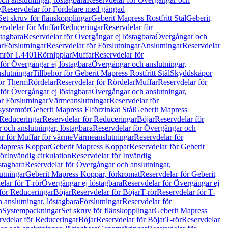
g
Reservdelar för Fördelare med gängad
Set skruv för flänskopplingar
Geberit Mapress Rostfritt Stål
Geberit
rvdelar för Muffar
Reduceringar
Reservdelar för
tagbara
Reservdelar för Övergångar ej löstagbara
Övergångar och
r
Förslutningar
Reservdelar för Förslutningar
Anslutningar
Reservdelar
mrör 1.4401
Rörnipplar
Muffar
Reservdelar för
för Övergångar ej löstagbara
Övergångar och anslutningar,
slutningar
Tillbehör för Geberit Mapress Rostfritt Stål
Skyddskåpor
ör Therm
Rördelar
Reservdelar för Rördelar
Muffar
Reservdelar för
för Övergångar ej löstagbara
Övergångar och anslutningar,
r Förslutningar
Värmeanslutningar
Reservdelar för
 systemrör
Geberit Mapress Elförzinkat Stål
Geberit Mapress
Reduceringar
Reservdelar för Reduceringar
Böjar
Reservdelar för
och anslutningar, löstagbara
Reservdelar för Övergångar och
r för Muffar för värme
Värmeanslutningar
Reservdelar för
Mapress Koppar
Geberit Mapress Koppar
Reservdelar för Geberit
rör
Invändig cirkulation
Reservdelar för Invändig
stagbara
Reservdelar för Övergångar och anslutningar,
utningar
Geberit Mapress Koppar, förkromat
Reservdelar för Geberit
lar för T-rör
Övergångar ej löstagbara
Reservdelar för Övergångar ej
för Reduceringar
Böjar
Reservdelar för Böjar
T-rör
Reservdelar för T-
 anslutningar, löstagbara
Förslutningar
Reservdelar för
n
Systempackningar
Set skruv för flänskopplingar
Geberit Mapress
rvdelar för Reduceringar
Böjar
Reservdelar för Böjar
T-rör
Reservdelar