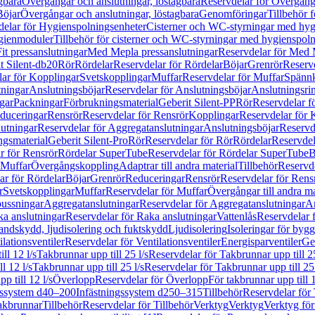
gbara
Övergångar och anslutningar, löstagbara
Reservdelar för Övergånga
Böjar
Övergångar och anslutningar, löstagbara
Genomföringar
Tillbehör 
delar för Hygienspolningsenheter
Cisterner och WC-styrningar med hyg
ygienmoduler
Tillbehör för cisterner och WC-styrningar med hygienspol
t pressanslutningar
Med Mepla pressanslutningar
Reservdelar för Med 
t Silent-db20
Rör
Rördelar
Reservdelar för Rördelar
Böjar
Grenrör
Reservd
ar för Kopplingar
Svetskopplingar
Muffar
Reservdelar för Muffar
Spännk
tningar
Anslutningsböjar
Reservdelar för Anslutningsböjar
Anslutningsri
gar
Packningar
Förbrukningsmaterial
Geberit Silent-PP
Rör
Reservdelar f
educeringar
Rensrör
Reservdelar för Rensrör
Kopplingar
Reservdelar för 
utningar
Reservdelar för Aggregatanslutningar
Anslutningsböjar
Reservd
ngsmaterial
Geberit Silent-Pro
Rör
Reservdelar för Rör
Rördelar
Reservdel
r för Rensrör
Rördelar SuperTube
Reservdelar för Rördelar SuperTube
B
 Muffar
Övergångskoppling
Adaptrar till andra material
Tillbehör
Reservde
ar för Rördelar
Böjar
Grenrör
Reduceringar
Rensrör
Reservdelar för Rens
r
Svetskopplingar
Muffar
Reservdelar för Muffar
Övergångar till andra ma
bussningar
Aggregatanslutningar
Reservdelar för Aggregatanslutningar
An
a anslutningar
Reservdelar för Raka anslutningar
Vattenlås
Reservdelar f
andskydd, ljudisolering och fuktskydd
Ljudisolering
Isoleringar för byg
ilationsventiler
Reservdelar för Ventilationsventiler
Energisparventiler
Ge
ll 12 l/s
Takbrunnar upp till 25 l/s
Reservdelar för Takbrunnar upp till 25
l 12 l/s
Takbrunnar upp till 25 l/s
Reservdelar för Takbrunnar upp till 25 
p till 12 l/s
Överlopp
Reservdelar för Överlopp
För takbrunnar upp till 1
gssystem d40–200
Infästningssystem d250–315
Tillbehör
Reservdelar för 
akbrunnar
Tillbehör
Reservdelar för Tillbehör
Verktyg
Verktyg
Verktyg för