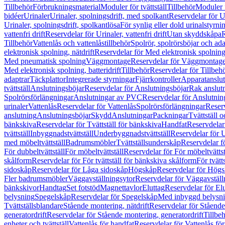
Tillbehör
Förbrukningsmaterial
Moduler för tvättställ
Tillbehör
Moduler 
bidéer
Urinaler
Urinaler, spolningsdrift, med spolkant
Reservdelar för U
Urinaler, spolningsdrift, spolkantlösa
För synlig eller dold urinalstyrni
vattenfri drift
Reservdelar för Urinaler, vattenfri drift
Utan skyddskåpa
R
Tillbehör
Vattenlås och vattenlåstillbehör
Spolrör, spolrörsböjar och ada
elektronisk spolning, nätdrift
Reservdelar för Med elektronisk spolning,
Med pneumatisk spolning
Väggmontage
Reservdelar för Väggmontag
Med elektronisk spolning, batteridrift
Tillbehör
Reservdelar för Tillbeh
adaptrar
Täckplattor
Integrerade styrningar
Fjärrkontroller
Apparatanslutn
tvättställ
Anslutningsböjar
Reservdelar för Anslutningsböjar
Rak anslut
Spolrörsförlängningar
Anslutningar av PVC
Reservdelar för Anslutni
urinaler
Vattenlås
Reservdelar för Vattenlås
Spolrörsförlängningar
Reserv
anslutning
Anslutningsböjar
Skydd
Anslutningar
Packningar
Tvättställ
bänkskiva
Reservdelar för Tvättställ för bänkskiva
Handfat
Reservdelar
tvättställ
Inbyggnadstvättställ
Underbyggnadstvättställ
Reservdelar för 
med möbeltvättställ
Badrumsmöbler
Tvättställsunderskåp
Reservdelar f
För dubbeltvättställ
För möbeltvättställ
Reservdelar för För möbeltvättst
skålform
Reservdelar för För tvättställ för bänkskiva skålform
För tvätt
sidoskåp
Reservdelar för Låga sidoskåp
Högskåp
Reservdelar för Hög
Fler badrumsmöbler
Väggavställningsytor
Reservdelar för Väggavställ
bänkskivor
Handtag
Set fotstöd
Magnettavlor
Eluttag
Reservdelar för El
belysning
Spegelskåp
Reservdelar för Spegelskåp
Med inbyggd belysn
Tvättställsblandare
Stående montering, nätdrift
Reservdelar för Stående
generatordrift
Reservdelar för Stående montering, generatordrift
Tillbe
enheter och tvättställ
Vattenlås för handfat
Reservdelar för Vattenlås fö