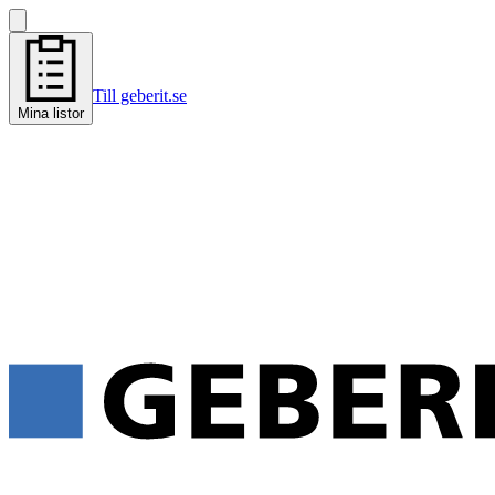
Till geberit.se
Mina listor