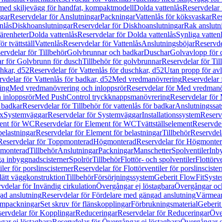
 med skiljevägg för handfat, kompaktmodell
Dolda vattenlås
Reservdelar 
gar
Reservdelar för Anslutningar
Packningar
Vattenlås för köksvaskar
Res
nlås
Diskhoanslutningar
Reservdelar för Diskhoanslutningar
Rak anslutn
tärenheter
Dolda vattenlås
Reservdelar för Dolda vattenlås
Synliga vatten
r tvättställ
Vattenlås
Reservdelar för Vattenlås
Anslutningsböjar
Reservde
ervdelar för Tillbehör
Golvbrunnar och badkar
Duschar
Golvavlopp för 
r för Golvbrunn för dusch
Tillbehör för golvbrunnar
Reservdelar för Til
chkar, d52
Reservdelar för Vattenlås för duschkar, d52
Utan propp för av
vdelar för Vattenlås för badkar, d52
Med vredmanövrering
Reservdelar
ing
Med vredmanövrering och inloppsrör
Reservdelar för Med vredmanö
 inloppsrör
Med PushControl tryckknappsmanövrering
Reservdelar för
r badkar
Reservdelar för Tillbehör för vattenlås för badkar
Anslutningssat
ix
Systemväggar
Reservdelar för Systemväggar
Installationssystem
Reservd
ent för WC
Reservdelar för Element för WC
Tvättställselement
Reservdel
belastningar
Reservdelar för Element för belastningar
Tillbehör
Reservdela
Reservdelar för Toppmonterad
Högmonterad
Reservdelar för Högmonte
 monterad
Tillbehör
Anslutningar
Packningar
Manschetter
Spolventiler
Inb
a inbyggnadscisterner
Spolrör
Tillbehör
Flottör- och spolventiler
Flottörve
iler för porslinscisterner
Reservdelar för Flottörventiler för porslinscister
lätt väggkonstruktion
Tillbehör
Försörjningssystem
Geberit FlowFit
Syst
vdelar för Invändig cirkulation
Övergångar ej löstagbara
Övergångar och
ad anslutning
Reservdelar för Fördelare med gängad anslutning
Värmean
empackningar
Set skruv för flänskopplingar
Förbrukningsmaterial
Geberit
ervdelar för Kopplingar
Reduceringar
Reservdelar för Reduceringar
Öve
ar ej löstagbara
Reservdelar för Övergångar ej löstagbara
Övergångar o