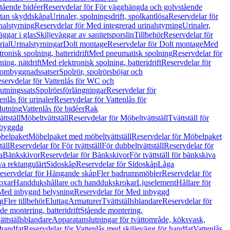
tående bidéer
Reservdelar för För vägghängda och golvstående
Utan skyddskåpa
Urinaler, spolningsdrift, spolkantlösa
Reservdelar för
nalstyrning
Reservdelar för Med integrerad urinalstyrning
Urinaler,
äggar i glas
Skiljeväggar av sanitetsporslin
Tillbehör
Reservdelar för
rial
Urinalstyrningar
Dolt montage
Reservdelar för Dolt montage
Med
onisk spolning, batteridrift
Med pneumatisk spolning
Reservdelar för
ing, nätdrift
Med elektronisk spolning, batteridrift
Reservdelar för
h ombyggnadssatser
Spolrör, spolrörsböjar och
servdelar för Vattenlås för WC och
utningssats
Spolrörsförlängningar
Reservdelar för
enlås för urinaler
Reservdelar för Vattenlås för
lutning
Vattenlås för bidéer
Rak
ttställ
Möbeltvättställ
Reservdelar för Möbeltvättställ
Tvättställ för
nbyggda
belpaket
Möbelpaket med möbeltvättställ
Reservdelar för Möbelpaket
täll
Reservdelar för För tvättställ
För dubbeltvättställ
Reservdelar för
a
Bänkskivor
Reservdelar för Bänkskivor
För tvättställ för bänkskiva
va rektangulärt
Sidoskåp
Reservdelar för Sidoskåp
Låga
eservdelar för Hängande skåp
Fler badrumsmöbler
Reservdelar för
oxar
Handdukshållare och handdukskrokar
Ljuselement
Hållare för
Med inbyggd belysning
Reservdelar för Med inbyggd
g
Fler tillbehör
Eluttag
Armaturer
Tvättställsblandare
Reservdelar för
de montering, batteridrift
Stående montering,
ättställsblandare
Apparatanslutningar för tvättområde, köksvask,
 handfat
Reservdelar för Vattenlås med skiljevägg för handfat
Vattenlås