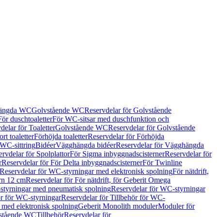
hängda WC
Golvstående WC
Reservdelar för Golvstående
För duschtoaletter
För WC-sitsar med duschfunktion och
delar för Toaletter
Golvstående WC
Reservdelar för Golvstående
rt toaletter
Förhöjda toaletter
Reservdelar för Förhöjda
 WC-sittring
Bidéer
Vägghängda bidéer
Reservdelar för Vägghängda
rvdelar för Spolplattor
För Sigma inbyggnadscisterner
Reservdelar för
r
Reservdelar för För Delta inbyggnadscisterner
För Twinline
Reservdelar för WC-styrningar med elektronisk spolning
För nätdrift,
ern 12 cm
Reservdelar för För nätdrift, för Geberit Omega
tyrningar med pneumatisk spolning
Reservdelar för WC-styrningar
ör för WC-styrningar
Reservdelar för Tillbehör för WC-
 med elektronisk spolning
Geberit Monolith moduler
Moduler för
vstående WC
Tillbehör
Reservdelar för