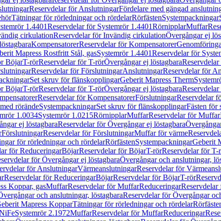
lutningar
Reservdelar för Anslutningar
Fördelare med gängad anslutnin
ehör
Tätningar för rörledningar och rördelar
Rörfästen
Systempackningar
stemrör 1.4401
Reservdelar för Systemrör 1.4401
Rörnipplar
Muffar
Rese
vändig cirkulation
Reservdelar för Invändig cirkulation
Övergångar ej lös
löstagbara
Kompensatorer
Reservdelar för Kompensatorer
Genomföringa
erit Mapress Rostfritt Stål, gas
Systemrör 1.4401
Reservdelar för Syste
ör Böjar
T-rör
Reservdelar för T-rör
Övergångar ej löstagbara
Reservdelar 
slutningar
Reservdelar för Förslutningar
Anslutningar
Reservdelar för An
ackningar
Set skruv för flänskopplingar
Geberit Mapress Therm
Systemr
ör Böjar
T-rör
Reservdelar för T-rör
Övergångar ej löstagbara
Reservdelar 
mpensatorer
Reservdelar för Kompensatorer
Förslutningar
Reservdelar fö
med rörände
Systempackningar
Set skruv för flänskopplingar
Fästen för
mrör 1.0034
Systemrör 1.0215
Rörnipplar
Muffar
Reservdelar för Muffar
ngar ej löstagbara
Reservdelar för Övergångar ej löstagbara
Övergångar 
r
Förslutningar
Reservdelar för Förslutningar
Muffar för värme
Reservdela
ingar för rörledningar och rördelar
Rörfästen
Systempackningar
Geberit 
ar för Reduceringar
Böjar
Reservdelar för Böjar
T-rör
Reservdelar för T-
servdelar för Övergångar ej löstagbara
Övergångar och anslutningar, lö
ervdelar för Anslutningar
Värmeanslutningar
Reservdelar för Värmeansl
ar
Reservdelar för Reduceringar
Böjar
Reservdelar för Böjar
T-rör
Reservde
ess Koppar, gas
Muffar
Reservdelar för Muffar
Reduceringar
Reservdelar 
Övergångar och anslutningar, löstagbara
Reservdelar för Övergångar och
 Geberit Mapress Koppar
Tätningar för rörledningar och rördelar
Rörfäste
uNiFe
Systemrör 2.1972
Muffar
Reservdelar för Muffar
Reduceringar
Rese