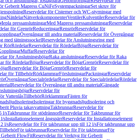
r och anslutningar, löstagbara
Genomföringar
Reservdelar för
för Geberit Mapress CuNiFe
Systempackningar
Set skruv för
ienspolning
Reservdelar för Cisterner och WC-styrningar med
ning
Nätdelar
Nätverkskomponenter
Ventiler
Kulventiler
Reservdelar för
Mepla pressanslutningar
Med Mapress pressanslutningar
Reservdelar
elar för Grenrör
Reduceringar
Rensrör
Reservdelar för
opplingar
Övergångar till andra material
Reservdelar för Övergångar
ng med tätningssockel
Reservdelar för Anslutningsring med
ör Rör
Rördelar
Reservdelar för Rördelar
Böjar
Reservdelar för
Kopplingar
Muffar
Reservdelar för
elar för Anslutningsböjar
Raka anslutningar
Reservdelar för Raka
ar för Rördelar
Böjar
Reservdelar för Böjar
Grenrör
Reservdelar för
öjar
Reservdelar för Böjar
Grenrör
Reservdelar för
lar för Tillbehör
Rörklammrar
Förslutningar
Packningar
Reservdelar
rör
Övergångar
Specialrördelar
Reservdelar för Specialrördelar
Rördelar
terial
Reservdelar för Övergångar till andra material
Gängade
slutningsböjar
Reservdelar för
ör Vattenlås
Tillbehör
Rörklammrar
Fästen för
gnadsljudisolering
Isoleringar för byggnadsljudisolering och
berit Pluvia takavvattning
Takbrunnar
Reservdelar för
 l/s
Takbrunnar för stödrännor
Reservdelar för Takbrunnar för
l/s
Installationselement ångspärr
Reservdelar för Installationselement
2 l/s
Reservdelar för För takbrunnar upp till 12 l/s
För takbrunnar upp
Tillbehör
För takbrunnar
Reservdelar för För takbrunnar
För
 Geberit FlowFit
Reservdelar för Verktyg för Geberit