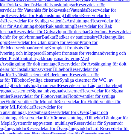
för Dolda vattenlås
Handfatsanslutningar
Reservdelar för
ervdelar för Vattenlås för köksvaskar
Vattenlås
Reservdelar för
ing
Reservdelar för Rak anslutning
Tillbehör
Reservdelar för
lås
Reservdelar för Synliga vattenlås
Anslutningar
Reservdelar för
lar för Anslutningsböjar
Rak anslutning
Reservdelar för Rak
duschar
Reservdelar för Golvavlopp för duschar
Golvränna
Reservdelar
lbehör för golvbrunnar
Badkar
Badkar av sanitetsakryl
Rektangulära
lopp
Reservdelar för Utan propp för avlopp
Propp för
 för Med vredmanövrering
Komplett frontsats för
vrering och inloppsrör
Komplett frontsats för vredmanövrering och
 Med PushControl tryckknappsmanövrering
Med
s
Avstängning för dolt montage
Reservdelar för Avstängning för dolt
elar för Installationssystem
Tillbehör
Reservdelar för
ar för Tvättställselement
Bidéelement
Reservdelar för
r för Tillbehör
Synliga cisterner
Synliga cisterner för WC, av
rad
Lågt och halvhögt monterad
Reservdelar för Lågt och halvhögt
yggnadscisterner
Sigma inbyggnadscisterner
Reservdelar för Sigma
ntiler
Reservdelar för Flottörventiler
Flottörventiler för synliga
ner
Flottörventiler för Monolith
Reservdelar för Flottörventiler för
emrör ML
Rördelar
Reservdelar för
 anslutningar, löstagbara
Reservdelar för Övergångar och
slutningar
Reservdelar för Värmeanslutningar
Tillbehör
Tätningar för
 Mepla
Systemrör tappvatten, multilayer
Reservdelar för Systemrör
rgångsvinklar
Reservdelar för Övergångsvinklar
T-rör
Reservdelar för
ch anslutningar, löstagbara
Reservdelar för Övergångar och