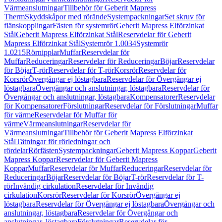
Värmeanslutningar
Tillbehör för Geberit Mapress
Therm
Skyddskåpor med rörände
Systempackningar
Set skruv för
flänskopplingar
Fästen för systemrör
Geberit Mapress Elförzinkat
Stål
Geberit Mapress Elförzinkat Stål
Reservdelar för Geberit
Mapress Elförzinkat Stål
Systemrör 1.0034
Systemrör
1.0215
Rörnipplar
Muffar
Reservdelar för
Muffar
Reduceringar
Reservdelar för Reduceringar
Böjar
Reservdelar
för Böjar
T-rör
Reservdelar för T-rör
Korsrör
Reservdelar för
Korsrör
Övergångar ej löstagbara
Reservdelar för Övergångar ej
löstagbara
Övergångar och anslutningar, löstagbara
Reservdelar för
Övergångar och anslutningar, löstagbara
Kompensatorer
Reservdelar
för Kompensatorer
Förslutningar
Reservdelar för Förslutningar
Muffar
för värme
Reservdelar för Muffar för
värme
Värmeanslutningar
Reservdelar för
Värmeanslutningar
Tillbehör för Geberit Mapress Elförzinkat
Stål
Tätningar för rörledningar och
rördelar
Rörfästen
Systempackningar
Geberit Mapress Koppar
Geberit
Mapress Koppar
Reservdelar för Geberit Mapress
Koppar
Muffar
Reservdelar för Muffar
Reduceringar
Reservdelar för
Reduceringar
Böjar
Reservdelar för Böjar
T-rör
Reservdelar för T-
rör
Invändig cirkulation
Reservdelar för Invändig
cirkulation
Korsrör
Reservdelar för Korsrör
Övergångar ej
löstagbara
Reservdelar för Övergångar ej löstagbara
Övergångar och
anslutningar, löstagbara
Reservdelar för Övergångar och
anslutningar, löstagbara
Förslutningar
Reservdelar för