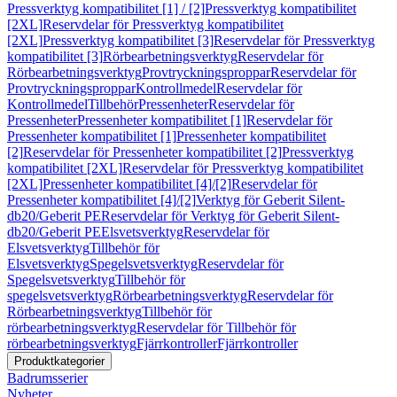
Pressverktyg kompatibilitet [1] / [2]
Pressverktyg kompatibilitet
[2XL]
Reservdelar för Pressverktyg kompatibilitet
[2XL]
Pressverktyg kompatibilitet [3]
Reservdelar för Pressverktyg
kompatibilitet [3]
Rörbearbetningsverktyg
Reservdelar för
Rörbearbetningsverktyg
Provtryckningsproppar
Reservdelar för
Provtryckningsproppar
Kontrollmedel
Reservdelar för
Kontrollmedel
Tillbehör
Pressenheter
Reservdelar för
Pressenheter
Pressenheter kompatibilitet [1]
Reservdelar för
Pressenheter kompatibilitet [1]
Pressenheter kompatibilitet
[2]
Reservdelar för Pressenheter kompatibilitet [2]
Pressverktyg
kompatibilitet [2XL]
Reservdelar för Pressverktyg kompatibilitet
[2XL]
Pressenheter kompatibilitet [4]/[2]
Reservdelar för
Pressenheter kompatibilitet [4]/[2]
Verktyg för Geberit Silent-
db20/Geberit PE
Reservdelar för Verktyg för Geberit Silent-
db20/Geberit PE
Elsvetsverktyg
Reservdelar för
Elsvetsverktyg
Tillbehör för
Elsvetsverktyg
Spegelsvetsverktyg
Reservdelar för
Spegelsvetsverktyg
Tillbehör för
spegelsvetsverktyg
Rörbearbetningsverktyg
Reservdelar för
Rörbearbetningsverktyg
Tillbehör för
rörbearbetningsverktyg
Reservdelar för Tillbehör för
rörbearbetningsverktyg
Fjärrkontroller
Fjärrkontroller
Produktkategorier
Badrumsserier
Nyheter