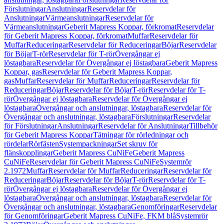
Förslutningar
Anslutningar
Reservdelar för
Anslutningar
Värmeanslutningar
Reservdelar för
Värmeanslutningar
Geberit Mapress Koppar, förkromat
Reservdelar
för Geberit Mapress Koppar, förkromat
Muffar
Reservdelar för
Muffar
Reduceringar
Reservdelar för Reduceringar
Böjar
Reservdelar
för Böjar
T-rör
Reservdelar för T-rör
Övergångar ej
löstagbara
Reservdelar för Övergångar ej löstagbara
Geberit Mapress
Koppar, gas
Reservdelar för Geberit Mapress Koppar,
gas
Muffar
Reservdelar för Muffar
Reduceringar
Reservdelar för
Reduceringar
Böjar
Reservdelar för Böjar
T-rör
Reservdelar för T-
rör
Övergångar ej löstagbara
Reservdelar för Övergångar ej
löstagbara
Övergångar och anslutningar, löstagbara
Reservdelar för
Övergångar och anslutningar, löstagbara
Förslutningar
Reservdelar
för Förslutningar
Anslutningar
Reservdelar för Anslutningar
Tillbehör
för Geberit Mapress Koppar
Tätningar för rörledningar och
rördelar
Rörfästen
Systempackningar
Set skruv för
flänskopplingar
Geberit Mapress CuNiFe
Geberit Mapress
CuNiFe
Reservdelar för Geberit Mapress CuNiFe
Systemrör
2.1972
Muffar
Reservdelar för Muffar
Reduceringar
Reservdelar för
Reduceringar
Böjar
Reservdelar för Böjar
T-rör
Reservdelar för T-
rör
Övergångar ej löstagbara
Reservdelar för Övergångar ej
löstagbara
Övergångar och anslutningar, löstagbara
Reservdelar för
Övergångar och anslutningar, löstagbara
Genomföringar
Reservdelar
för Genomföringar
Geberit Mapress CuNiFe, FKM blå
Systemrör