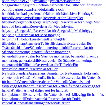
badrumsmöbler
Väggavställningsytor
Reservdelar för
Väggavställningsytor
Tillbehör
Reservdelar för Tillbehör
Lådinsatser
och förvaringsboxar
Handdukshållare och
handdukskrokar
Ljuselement
Hållare för bänkskivor
Handtag
Set
fotstöd
Magnettavlor
Eluttag
Reservdelar för Eluttag
Fler
tillbehör
Speglar och spegelskåp
Spegel
Reservdelar för Spegel
Med
inbyggd belysning
Reservdelar för Med inbyggd
belysning
Spegelskåp
Reservdelar för Spegelskåp
Med inbyggd
belysning
Reservdelar för Med inbyggd
belysning
Tillbehör
Ljuselement
Handtag
Fler
tillbehör
Eluttag
Armaturer
Tvättställsblandare
Reservdelar för
Tvättställsblandare
Stående montering, nätdrift
Reservdelar för
Stående montering, nätdrift
Stående montering,
batteridrift
Reservdelar för Stående montering, batteridrift
Stående
montering, generatordrift
Reservdelar för Stående montering,
generatordrift
Tillbehör
Reservdelar för Tillbehör
För
tvättställsblandare
Reservdelar för För
tvättställsblandare
Apparatanslutningar för tvättområde, köksvask,
enheter och tvättställ
Vattenlås för handfat
Reservdelar för Vattenlås
för handfat
Vattenlås
Reservdelar för Vattenlås
Vattenlås med
skiljevägg för handfat
Reservdelar för Vattenlås med skiljevägg för
handfat
Vattenlås med skiljevägg för handfat,
kompaktmodell
Reservdelar för Vattenlås med skiljevägg för handfat,
kompaktmodell
Dolda vattenlås
Reservdelar för Dolda
vattenlås
Handfatsanslutningar
Reservdelar för