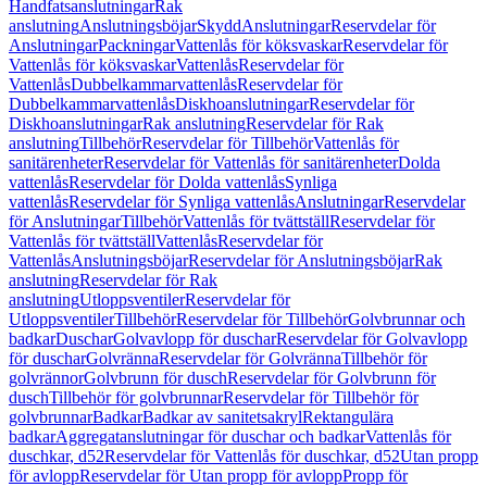
Handfatsanslutningar
Rak
anslutning
Anslutningsböjar
Skydd
Anslutningar
Reservdelar för
Anslutningar
Packningar
Vattenlås för köksvaskar
Reservdelar för
Vattenlås för köksvaskar
Vattenlås
Reservdelar för
Vattenlås
Dubbelkammarvattenlås
Reservdelar för
Dubbelkammarvattenlås
Diskhoanslutningar
Reservdelar för
Diskhoanslutningar
Rak anslutning
Reservdelar för Rak
anslutning
Tillbehör
Reservdelar för Tillbehör
Vattenlås för
sanitärenheter
Reservdelar för Vattenlås för sanitärenheter
Dolda
vattenlås
Reservdelar för Dolda vattenlås
Synliga
vattenlås
Reservdelar för Synliga vattenlås
Anslutningar
Reservdelar
för Anslutningar
Tillbehör
Vattenlås för tvättställ
Reservdelar för
Vattenlås för tvättställ
Vattenlås
Reservdelar för
Vattenlås
Anslutningsböjar
Reservdelar för Anslutningsböjar
Rak
anslutning
Reservdelar för Rak
anslutning
Utloppsventiler
Reservdelar för
Utloppsventiler
Tillbehör
Reservdelar för Tillbehör
Golvbrunnar och
badkar
Duschar
Golvavlopp för duschar
Reservdelar för Golvavlopp
för duschar
Golvränna
Reservdelar för Golvränna
Tillbehör för
golvrännor
Golvbrunn för dusch
Reservdelar för Golvbrunn för
dusch
Tillbehör för golvbrunnar
Reservdelar för Tillbehör för
golvbrunnar
Badkar
Badkar av sanitetsakryl
Rektangulära
badkar
Aggregatanslutningar för duschar och badkar
Vattenlås för
duschkar, d52
Reservdelar för Vattenlås för duschkar, d52
Utan propp
för avlopp
Reservdelar för Utan propp för avlopp
Propp för