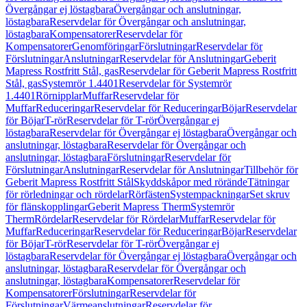
Övergångar ej löstagbara
Övergångar och anslutningar,
löstagbara
Reservdelar för Övergångar och anslutningar,
löstagbara
Kompensatorer
Reservdelar för
Kompensatorer
Genomföringar
Förslutningar
Reservdelar för
Förslutningar
Anslutningar
Reservdelar för Anslutningar
Geberit
Mapress Rostfritt Stål, gas
Reservdelar för Geberit Mapress Rostfritt
Stål, gas
Systemrör 1.4401
Reservdelar för Systemrör
1.4401
Rörnipplar
Muffar
Reservdelar för
Muffar
Reduceringar
Reservdelar för Reduceringar
Böjar
Reservdelar
för Böjar
T-rör
Reservdelar för T-rör
Övergångar ej
löstagbara
Reservdelar för Övergångar ej löstagbara
Övergångar och
anslutningar, löstagbara
Reservdelar för Övergångar och
anslutningar, löstagbara
Förslutningar
Reservdelar för
Förslutningar
Anslutningar
Reservdelar för Anslutningar
Tillbehör för
Geberit Mapress Rostfritt Stål
Skyddskåpor med rörände
Tätningar
för rörledningar och rördelar
Rörfästen
Systempackningar
Set skruv
för flänskopplingar
Geberit Mapress Therm
Systemrör
Therm
Rördelar
Reservdelar för Rördelar
Muffar
Reservdelar för
Muffar
Reduceringar
Reservdelar för Reduceringar
Böjar
Reservdelar
för Böjar
T-rör
Reservdelar för T-rör
Övergångar ej
löstagbara
Reservdelar för Övergångar ej löstagbara
Övergångar och
anslutningar, löstagbara
Reservdelar för Övergångar och
anslutningar, löstagbara
Kompensatorer
Reservdelar för
Kompensatorer
Förslutningar
Reservdelar för
Förslutningar
Värmeanslutningar
Reservdelar för