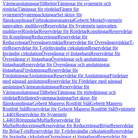
Värmeanslutningar
Tillbehör
Tätningar för systemrör och
rördelar
Tätningar för rördelar
Fästen för
systemrör
Systempackningar
Set skruv för
flänskopplingar
Förbrukningsmaterial
Geberit Mepla
Systemrör
tappvatten, multilayer
Reservdelar för Systemrör tappvatten,
multilayer
Rördelar
Reservdelar för Rördelar
Kopplingar
Reservdelar
för Kopplingar
Reduceringar
Reservdelar för
Reduceringar
Övergångsvinklar
Reservdelar för Övergångsvinklar
T-
rör
Reservdelar för T-rör
Invändig cirkulation
Reservdelar för
Invändig cirkulation
Övergångar ej löstagbara
Reservdelar för
Övergångar ej löstagbara
Övergångar och anslutningar,
löstagbara
Reservdelar för Övergångar och anslutningar,
löstagbara
Förslutningar
Reservdelar för
Förslutningar
Anslutningar
Reservdelar för Anslutningar
Fördelare
med gängad anslutning
Reservdelar för Fördelare med gängad
anslutning
Värmeanslutningar
Reservdelar för
Värmeanslutningar
Tillbehör
Tätningar för rörledningar och
rördelar
Rörfästen
Systempackningar
Set skruv för
flänskopplingar
Geberit Mapress Rostfritt Stål
Geberit Mapress
Rostfritt Stål
Reservdelar för Geberit Mapress Rostfritt Stål
Systemrör
1.4401
Reservdelar för Systemrör
1.4401
Rörnipplar
Muffar
Reservdelar för
Muffar
Reduceringar
Reservdelar för Reduceringar
Böjar
Reservdelar
för Böjar
T-rör
Reservdelar för T-rör
Invändig cirkulation
Reservdelar
för Invändig cirkulation
Övergångar ej löstagbara
Reservdelar för