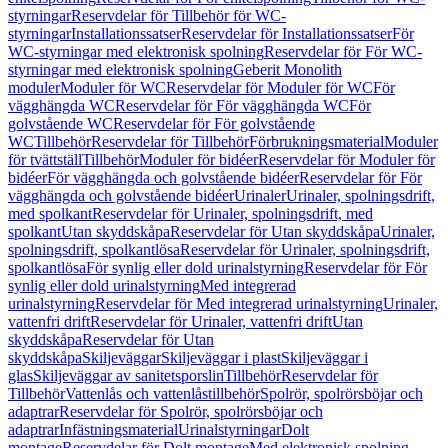
styrningar
Reservdelar för Tillbehör för WC-
styrningar
Installationssatser
Reservdelar för Installationssatser
För
WC-styrningar med elektronisk spolning
Reservdelar för För WC-
styrningar med elektronisk spolning
Geberit Monolith
moduler
Moduler för WC
Reservdelar för Moduler för WC
För
vägghängda WC
Reservdelar för För vägghängda WC
För
golvstående WC
Reservdelar för För golvstående
WC
Tillbehör
Reservdelar för Tillbehör
Förbrukningsmaterial
Moduler
för tvättställ
Tillbehör
Moduler för bidéer
Reservdelar för Moduler för
bidéer
För vägghängda och golvstående bidéer
Reservdelar för För
vägghängda och golvstående bidéer
Urinaler
Urinaler, spolningsdrift,
med spolkant
Reservdelar för Urinaler, spolningsdrift, med
spolkant
Utan skyddskåpa
Reservdelar för Utan skyddskåpa
Urinaler,
spolningsdrift, spolkantlösa
Reservdelar för Urinaler, spolningsdrift,
spolkantlösa
För synlig eller dold urinalstyrning
Reservdelar för För
synlig eller dold urinalstyrning
Med integrerad
urinalstyrning
Reservdelar för Med integrerad urinalstyrning
Urinaler,
vattenfri drift
Reservdelar för Urinaler, vattenfri drift
Utan
skyddskåpa
Reservdelar för Utan
skyddskåpa
Skiljeväggar
Skiljeväggar i plast
Skiljeväggar i
glas
Skiljeväggar av sanitetsporslin
Tillbehör
Reservdelar för
Tillbehör
Vattenlås och vattenlåstillbehör
Spolrör, spolrörsböjar och
adaptrar
Reservdelar för Spolrör, spolrörsböjar och
adaptrar
Infästningsmaterial
Urinalstyrningar
Dolt
montage
Reservdelar för Dolt montage
Med elektronisk spolning,