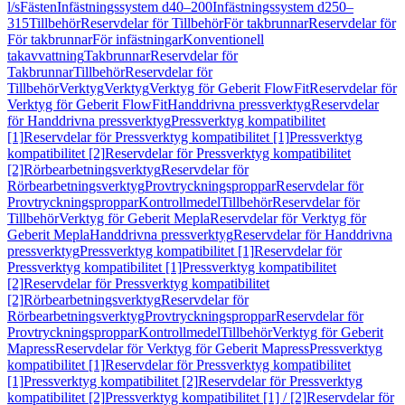
l/s
Fästen
Infästningssystem d40–200
Infästningssystem d250–
315
Tillbehör
Reservdelar för Tillbehör
För takbrunnar
Reservdelar för
För takbrunnar
För infästningar
Konventionell
takavvattning
Takbrunnar
Reservdelar för
Takbrunnar
Tillbehör
Reservdelar för
Tillbehör
Verktyg
Verktyg
Verktyg för Geberit FlowFit
Reservdelar för
Verktyg för Geberit FlowFit
Handdrivna pressverktyg
Reservdelar
för Handdrivna pressverktyg
Pressverktyg kompatibilitet
[1]
Reservdelar för Pressverktyg kompatibilitet [1]
Pressverktyg
kompatibilitet [2]
Reservdelar för Pressverktyg kompatibilitet
[2]
Rörbearbetningsverktyg
Reservdelar för
Rörbearbetningsverktyg
Provtryckningsproppar
Reservdelar för
Provtryckningsproppar
Kontrollmedel
Tillbehör
Reservdelar för
Tillbehör
Verktyg för Geberit Mepla
Reservdelar för Verktyg för
Geberit Mepla
Handdrivna pressverktyg
Reservdelar för Handdrivna
pressverktyg
Pressverktyg kompatibilitet [1]
Reservdelar för
Pressverktyg kompatibilitet [1]
Pressverktyg kompatibilitet
[2]
Reservdelar för Pressverktyg kompatibilitet
[2]
Rörbearbetningsverktyg
Reservdelar för
Rörbearbetningsverktyg
Provtryckningsproppar
Reservdelar för
Provtryckningsproppar
Kontrollmedel
Tillbehör
Verktyg för Geberit
Mapress
Reservdelar för Verktyg för Geberit Mapress
Pressverktyg
kompatibilitet [1]
Reservdelar för Pressverktyg kompatibilitet
[1]
Pressverktyg kompatibilitet [2]
Reservdelar för Pressverktyg
kompatibilitet [2]
Pressverktyg kompatibilitet [1] / [2]
Reservdelar för