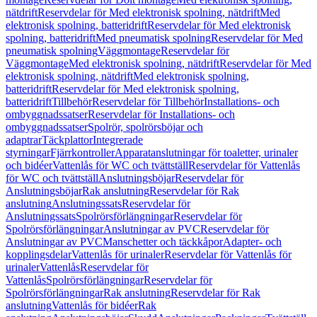
nätdrift
Reservdelar för Med elektronisk spolning, nätdrift
Med
elektronisk spolning, batteridrift
Reservdelar för Med elektronisk
spolning, batteridrift
Med pneumatisk spolning
Reservdelar för Med
pneumatisk spolning
Väggmontage
Reservdelar för
Väggmontage
Med elektronisk spolning, nätdrift
Reservdelar för Med
elektronisk spolning, nätdrift
Med elektronisk spolning,
batteridrift
Reservdelar för Med elektronisk spolning,
batteridrift
Tillbehör
Reservdelar för Tillbehör
Installations- och
ombyggnadssatser
Reservdelar för Installations- och
ombyggnadssatser
Spolrör, spolrörsböjar och
adaptrar
Täckplattor
Integrerade
styrningar
Fjärrkontroller
Apparatanslutningar för toaletter, urinaler
och bidéer
Vattenlås för WC och tvättställ
Reservdelar för Vattenlås
för WC och tvättställ
Anslutningsböjar
Reservdelar för
Anslutningsböjar
Rak anslutning
Reservdelar för Rak
anslutning
Anslutningssats
Reservdelar för
Anslutningssats
Spolrörsförlängningar
Reservdelar för
Spolrörsförlängningar
Anslutningar av PVC
Reservdelar för
Anslutningar av PVC
Manschetter och täckkåpor
Adapter- och
kopplingsdelar
Vattenlås för urinaler
Reservdelar för Vattenlås för
urinaler
Vattenlås
Reservdelar för
Vattenlås
Spolrörsförlängningar
Reservdelar för
Spolrörsförlängningar
Rak anslutning
Reservdelar för Rak
anslutning
Vattenlås för bidéer
Rak