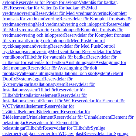
avlopp
Reservdelar för Propp för avlopp
Vattenlås för badkar,
d52
Reservdelar för Vattenlås för badkar, d52
Med
vredmanövrering
Reservdelar för Med vredmanövrering
Komplett
frontsats för vredmanövrering
Reservdelar för Komplett frontsats för
vredmanövrering
Med vredmanövrering och inloppsrör
Reservdelar
för Med vredmanövrering och inloppsrör
Komplett frontsats för
vredmanövrering och inloppsrör
Reservdelar för Komplett frontsats
för vredmanövrering och inloppsrör
Med PushControl
tryckknappsmanövrering
Reservdelar för Med PushControl
tryckknappsmanövrering
Med ventilkonor
Reservdelar för Med
ventilkonor
Tillbehör för vattenlås för badkar
Reservdelar för
Tillbehör för vattenlås för badkar
Anslutningssats
Avstängning för
dolt montage
Reservdelar för Avstängning för dolt
montage
Vattenanslutningar
Installations- och spolsystem
Geberit
Duofix
Systemväggar
Reservdelar för
Systemväggar
Installationssystem
Reservdelar för
Installationssystem
Tillbehör
Reservdelar för
Tillbehör
Installationselement
Reservdelar för
Installationselement
Element för WC
Reservdelar för Element för
WC
Tvättställselement
Reservdelar för
Tvättställselement
Bidéelement
Reservdelar för
Bidéelement
Urinalelement
Reservdelar för Urinalelement
Element för
belastningar
Reservdelar för Element för
belastningar
Tillbehör
Reservdelar för Tillbehör
Synliga
cisterner
Synliga cisterner för WC, av plast
Reservdelar för Synliga