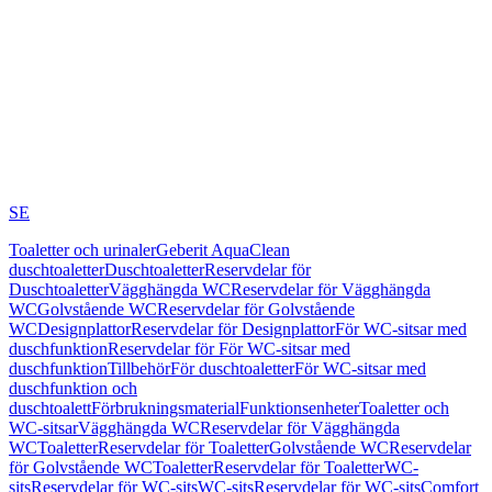
SE
Toaletter och urinaler
Geberit AquaClean
duschtoaletter
Duschtoaletter
Reservdelar för
Duschtoaletter
Vägghängda WC
Reservdelar för Vägghängda
WC
Golvstående WC
Reservdelar för Golvstående
WC
Designplattor
Reservdelar för Designplattor
För WC-sitsar med
duschfunktion
Reservdelar för För WC-sitsar med
duschfunktion
Tillbehör
För duschtoaletter
För WC-sitsar med
duschfunktion och
duschtoalett
Förbrukningsmaterial
Funktionsenheter
Toaletter och
WC-sitsar
Vägghängda WC
Reservdelar för Vägghängda
WC
Toaletter
Reservdelar för Toaletter
Golvstående WC
Reservdelar
för Golvstående WC
Toaletter
Reservdelar för Toaletter
WC-
sits
Reservdelar för WC-sits
WC-sits
Reservdelar för WC-sits
Comfort