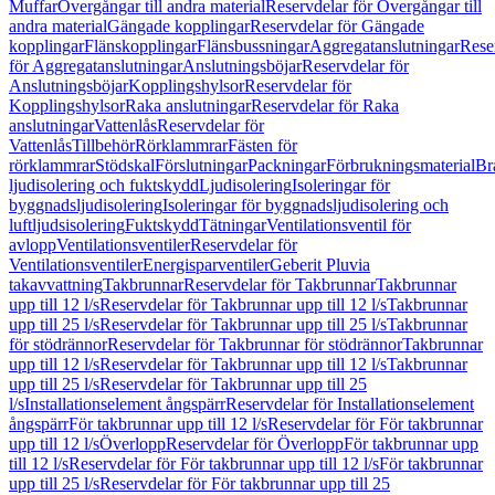
Muffar
Övergångar till andra material
Reservdelar för Övergångar till
andra material
Gängade kopplingar
Reservdelar för Gängade
kopplingar
Flänskopplingar
Flänsbussningar
Aggregatanslutningar
Rese
för Aggregatanslutningar
Anslutningsböjar
Reservdelar för
Anslutningsböjar
Kopplingshylsor
Reservdelar för
Kopplingshylsor
Raka anslutningar
Reservdelar för Raka
anslutningar
Vattenlås
Reservdelar för
Vattenlås
Tillbehör
Rörklammrar
Fästen för
rörklammrar
Stödskal
Förslutningar
Packningar
Förbrukningsmaterial
Br
ljudisolering och fuktskydd
Ljudisolering
Isoleringar för
byggnadsljudisolering
Isoleringar för byggnadsljudisolering och
luftljudsisolering
Fuktskydd
Tätningar
Ventilationsventil för
avlopp
Ventilationsventiler
Reservdelar för
Ventilationsventiler
Energisparventiler
Geberit Pluvia
takavvattning
Takbrunnar
Reservdelar för Takbrunnar
Takbrunnar
upp till 12 l/s
Reservdelar för Takbrunnar upp till 12 l/s
Takbrunnar
upp till 25 l/s
Reservdelar för Takbrunnar upp till 25 l/s
Takbrunnar
för stödrännor
Reservdelar för Takbrunnar för stödrännor
Takbrunnar
upp till 12 l/s
Reservdelar för Takbrunnar upp till 12 l/s
Takbrunnar
upp till 25 l/s
Reservdelar för Takbrunnar upp till 25
l/s
Installationselement ångspärr
Reservdelar för Installationselement
ångspärr
För takbrunnar upp till 12 l/s
Reservdelar för För takbrunnar
upp till 12 l/s
Överlopp
Reservdelar för Överlopp
För takbrunnar upp
till 12 l/s
Reservdelar för För takbrunnar upp till 12 l/s
För takbrunnar
upp till 25 l/s
Reservdelar för För takbrunnar upp till 25