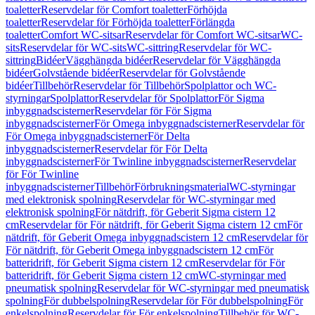
toaletter
Reservdelar för Comfort toaletter
Förhöjda
toaletter
Reservdelar för Förhöjda toaletter
Förlängda
toaletter
Comfort WC-sitsar
Reservdelar för Comfort WC-sitsar
WC-
sits
Reservdelar för WC-sits
WC-sittring
Reservdelar för WC-
sittring
Bidéer
Vägghängda bidéer
Reservdelar för Vägghängda
bidéer
Golvstående bidéer
Reservdelar för Golvstående
bidéer
Tillbehör
Reservdelar för Tillbehör
Spolplattor och WC-
styrningar
Spolplattor
Reservdelar för Spolplattor
För Sigma
inbyggnadscisterner
Reservdelar för För Sigma
inbyggnadscisterner
För Omega inbyggnadscisterner
Reservdelar för
För Omega inbyggnadscisterner
För Delta
inbyggnadscisterner
Reservdelar för För Delta
inbyggnadscisterner
För Twinline inbyggnadscisterner
Reservdelar
för För Twinline
inbyggnadscisterner
Tillbehör
Förbrukningsmaterial
WC-styrningar
med elektronisk spolning
Reservdelar för WC-styrningar med
elektronisk spolning
För nätdrift, för Geberit Sigma cistern 12
cm
Reservdelar för För nätdrift, för Geberit Sigma cistern 12 cm
För
nätdrift, för Geberit Omega inbyggnadscistern 12 cm
Reservdelar för
För nätdrift, för Geberit Omega inbyggnadscistern 12 cm
För
batteridrift, för Geberit Sigma cistern 12 cm
Reservdelar för För
batteridrift, för Geberit Sigma cistern 12 cm
WC-styrningar med
pneumatisk spolning
Reservdelar för WC-styrningar med pneumatisk
spolning
För dubbelspolning
Reservdelar för För dubbelspolning
För
enkelspolning
Reservdelar för För enkelspolning
Tillbehör för WC-