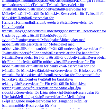
anslutning
Anslutningsböjar
Skydd
Anslutningar
Packningar
Tvättställ
och badrumsmöbler
Tvättställ
Tvättställ
Reservdelar för
Tvättställ
Dubbeltvättställ
Möbeltvättställ
Reservdelar för
Möbeltvättställ
Tvättställ för bänkskiva
Reservdelar för Tvättställ för
bänkskiva
Handfat
Reservdelar för
Handfat
Hörnhandfat
Halvinbyggda tvättställ
Reservdelar för
Halvinbyggda
tvättställ
Inbyggnadstvättställ
Underbyggnadstvättställ
Reservdelar för
Underbyggnadstvättställ
Tillbehör
Propp för
avlopp
Infästningsmaterial
Möbelpaket
Möbelpaket med
möbeltvättställ
Reservdelar för Möbelpaket med
möbeltvättställ
Badrumsmöbler
Tvättställsunderskåp
Reservdelar för
Tvättställsunderskåp
För handfat
Reservdelar för För handfat
För
tvättställ
Reservdelar för För tvättställ
För dubbeltvättställ
Reservdelar
för För dubbeltvättställ
För möbeltvättställ
Reservdelar för För
möbeltvättställ
För tvättställ för bänkskiva
Reservdelar för För
tvättställ för bänkskiva
Bänkskivor
Reservdelar för Bänkskivor
För
tvättställ för bänkskiva skålform
Reservdelar för För tvättställ för
bänkskiva skålform
För tvättställ för bänkskiva
rektangulärt
Reservdelar för För tvättställ för bänkskiva
rektangulärt
Sidoskåp
Reservdelar för Sidoskåp
Låga
sidoskåp
Reservdelar för Låga sidoskåp
Högskåp
Reservdelar för
Högskåp
Mellanhöga skåp
Reservdelar för Mellanhöga
skåp
Hängande skåp
Reservdelar för Hängande skåp
Fler
badrumsmöbler
Reservdelar för Fler