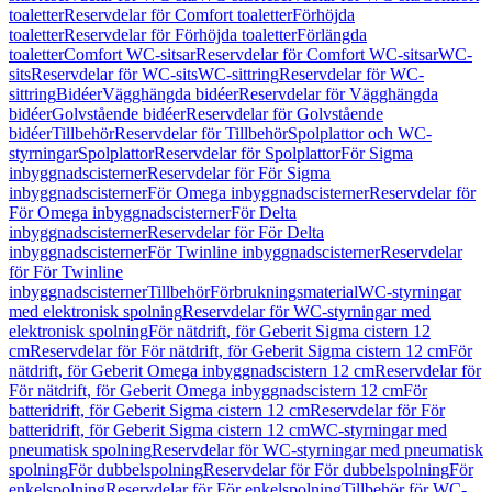
toaletter
Reservdelar för Comfort toaletter
Förhöjda
toaletter
Reservdelar för Förhöjda toaletter
Förlängda
toaletter
Comfort WC-sitsar
Reservdelar för Comfort WC-sitsar
WC-
sits
Reservdelar för WC-sits
WC-sittring
Reservdelar för WC-
sittring
Bidéer
Vägghängda bidéer
Reservdelar för Vägghängda
bidéer
Golvstående bidéer
Reservdelar för Golvstående
bidéer
Tillbehör
Reservdelar för Tillbehör
Spolplattor och WC-
styrningar
Spolplattor
Reservdelar för Spolplattor
För Sigma
inbyggnadscisterner
Reservdelar för För Sigma
inbyggnadscisterner
För Omega inbyggnadscisterner
Reservdelar för
För Omega inbyggnadscisterner
För Delta
inbyggnadscisterner
Reservdelar för För Delta
inbyggnadscisterner
För Twinline inbyggnadscisterner
Reservdelar
för För Twinline
inbyggnadscisterner
Tillbehör
Förbrukningsmaterial
WC-styrningar
med elektronisk spolning
Reservdelar för WC-styrningar med
elektronisk spolning
För nätdrift, för Geberit Sigma cistern 12
cm
Reservdelar för För nätdrift, för Geberit Sigma cistern 12 cm
För
nätdrift, för Geberit Omega inbyggnadscistern 12 cm
Reservdelar för
För nätdrift, för Geberit Omega inbyggnadscistern 12 cm
För
batteridrift, för Geberit Sigma cistern 12 cm
Reservdelar för För
batteridrift, för Geberit Sigma cistern 12 cm
WC-styrningar med
pneumatisk spolning
Reservdelar för WC-styrningar med pneumatisk
spolning
För dubbelspolning
Reservdelar för För dubbelspolning
För
enkelspolning
Reservdelar för För enkelspolning
Tillbehör för WC-