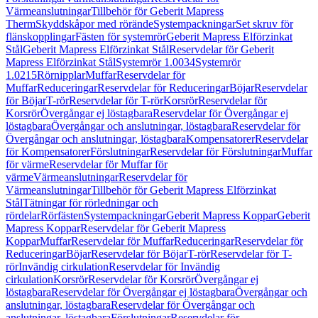
Värmeanslutningar
Tillbehör för Geberit Mapress
Therm
Skyddskåpor med rörände
Systempackningar
Set skruv för
flänskopplingar
Fästen för systemrör
Geberit Mapress Elförzinkat
Stål
Geberit Mapress Elförzinkat Stål
Reservdelar för Geberit
Mapress Elförzinkat Stål
Systemrör 1.0034
Systemrör
1.0215
Rörnipplar
Muffar
Reservdelar för
Muffar
Reduceringar
Reservdelar för Reduceringar
Böjar
Reservdelar
för Böjar
T-rör
Reservdelar för T-rör
Korsrör
Reservdelar för
Korsrör
Övergångar ej löstagbara
Reservdelar för Övergångar ej
löstagbara
Övergångar och anslutningar, löstagbara
Reservdelar för
Övergångar och anslutningar, löstagbara
Kompensatorer
Reservdelar
för Kompensatorer
Förslutningar
Reservdelar för Förslutningar
Muffar
för värme
Reservdelar för Muffar för
värme
Värmeanslutningar
Reservdelar för
Värmeanslutningar
Tillbehör för Geberit Mapress Elförzinkat
Stål
Tätningar för rörledningar och
rördelar
Rörfästen
Systempackningar
Geberit Mapress Koppar
Geberit
Mapress Koppar
Reservdelar för Geberit Mapress
Koppar
Muffar
Reservdelar för Muffar
Reduceringar
Reservdelar för
Reduceringar
Böjar
Reservdelar för Böjar
T-rör
Reservdelar för T-
rör
Invändig cirkulation
Reservdelar för Invändig
cirkulation
Korsrör
Reservdelar för Korsrör
Övergångar ej
löstagbara
Reservdelar för Övergångar ej löstagbara
Övergångar och
anslutningar, löstagbara
Reservdelar för Övergångar och
anslutningar, löstagbara
Förslutningar
Reservdelar för