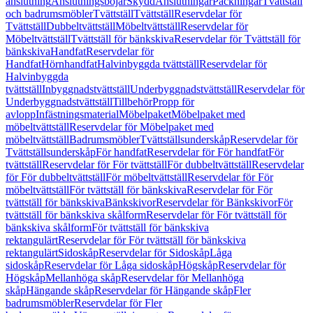
anslutning
Anslutningsböjar
Skydd
Anslutningar
Packningar
Tvättställ
och badrumsmöbler
Tvättställ
Tvättställ
Reservdelar för
Tvättställ
Dubbeltvättställ
Möbeltvättställ
Reservdelar för
Möbeltvättställ
Tvättställ för bänkskiva
Reservdelar för Tvättställ för
bänkskiva
Handfat
Reservdelar för
Handfat
Hörnhandfat
Halvinbyggda tvättställ
Reservdelar för
Halvinbyggda
tvättställ
Inbyggnadstvättställ
Underbyggnadstvättställ
Reservdelar för
Underbyggnadstvättställ
Tillbehör
Propp för
avlopp
Infästningsmaterial
Möbelpaket
Möbelpaket med
möbeltvättställ
Reservdelar för Möbelpaket med
möbeltvättställ
Badrumsmöbler
Tvättställsunderskåp
Reservdelar för
Tvättställsunderskåp
För handfat
Reservdelar för För handfat
För
tvättställ
Reservdelar för För tvättställ
För dubbeltvättställ
Reservdelar
för För dubbeltvättställ
För möbeltvättställ
Reservdelar för För
möbeltvättställ
För tvättställ för bänkskiva
Reservdelar för För
tvättställ för bänkskiva
Bänkskivor
Reservdelar för Bänkskivor
För
tvättställ för bänkskiva skålform
Reservdelar för För tvättställ för
bänkskiva skålform
För tvättställ för bänkskiva
rektangulärt
Reservdelar för För tvättställ för bänkskiva
rektangulärt
Sidoskåp
Reservdelar för Sidoskåp
Låga
sidoskåp
Reservdelar för Låga sidoskåp
Högskåp
Reservdelar för
Högskåp
Mellanhöga skåp
Reservdelar för Mellanhöga
skåp
Hängande skåp
Reservdelar för Hängande skåp
Fler
badrumsmöbler
Reservdelar för Fler