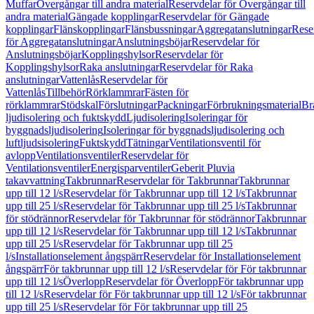
Muffar
Övergångar till andra material
Reservdelar för Övergångar till
andra material
Gängade kopplingar
Reservdelar för Gängade
kopplingar
Flänskopplingar
Flänsbussningar
Aggregatanslutningar
Rese
för Aggregatanslutningar
Anslutningsböjar
Reservdelar för
Anslutningsböjar
Kopplingshylsor
Reservdelar för
Kopplingshylsor
Raka anslutningar
Reservdelar för Raka
anslutningar
Vattenlås
Reservdelar för
Vattenlås
Tillbehör
Rörklammrar
Fästen för
rörklammrar
Stödskal
Förslutningar
Packningar
Förbrukningsmaterial
Br
ljudisolering och fuktskydd
Ljudisolering
Isoleringar för
byggnadsljudisolering
Isoleringar för byggnadsljudisolering och
luftljudsisolering
Fuktskydd
Tätningar
Ventilationsventil för
avlopp
Ventilationsventiler
Reservdelar för
Ventilationsventiler
Energisparventiler
Geberit Pluvia
takavvattning
Takbrunnar
Reservdelar för Takbrunnar
Takbrunnar
upp till 12 l/s
Reservdelar för Takbrunnar upp till 12 l/s
Takbrunnar
upp till 25 l/s
Reservdelar för Takbrunnar upp till 25 l/s
Takbrunnar
för stödrännor
Reservdelar för Takbrunnar för stödrännor
Takbrunnar
upp till 12 l/s
Reservdelar för Takbrunnar upp till 12 l/s
Takbrunnar
upp till 25 l/s
Reservdelar för Takbrunnar upp till 25
l/s
Installationselement ångspärr
Reservdelar för Installationselement
ångspärr
För takbrunnar upp till 12 l/s
Reservdelar för För takbrunnar
upp till 12 l/s
Överlopp
Reservdelar för Överlopp
För takbrunnar upp
till 12 l/s
Reservdelar för För takbrunnar upp till 12 l/s
För takbrunnar
upp till 25 l/s
Reservdelar för För takbrunnar upp till 25