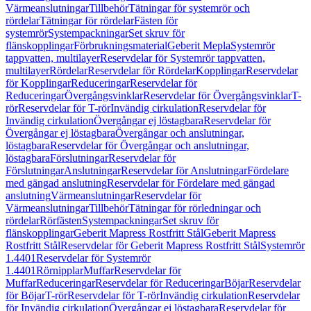
Värmeanslutningar
Tillbehör
Tätningar för systemrör och
rördelar
Tätningar för rördelar
Fästen för
systemrör
Systempackningar
Set skruv för
flänskopplingar
Förbrukningsmaterial
Geberit Mepla
Systemrör
tappvatten, multilayer
Reservdelar för Systemrör tappvatten,
multilayer
Rördelar
Reservdelar för Rördelar
Kopplingar
Reservdelar
för Kopplingar
Reduceringar
Reservdelar för
Reduceringar
Övergångsvinklar
Reservdelar för Övergångsvinklar
T-
rör
Reservdelar för T-rör
Invändig cirkulation
Reservdelar för
Invändig cirkulation
Övergångar ej löstagbara
Reservdelar för
Övergångar ej löstagbara
Övergångar och anslutningar,
löstagbara
Reservdelar för Övergångar och anslutningar,
löstagbara
Förslutningar
Reservdelar för
Förslutningar
Anslutningar
Reservdelar för Anslutningar
Fördelare
med gängad anslutning
Reservdelar för Fördelare med gängad
anslutning
Värmeanslutningar
Reservdelar för
Värmeanslutningar
Tillbehör
Tätningar för rörledningar och
rördelar
Rörfästen
Systempackningar
Set skruv för
flänskopplingar
Geberit Mapress Rostfritt Stål
Geberit Mapress
Rostfritt Stål
Reservdelar för Geberit Mapress Rostfritt Stål
Systemrör
1.4401
Reservdelar för Systemrör
1.4401
Rörnipplar
Muffar
Reservdelar för
Muffar
Reduceringar
Reservdelar för Reduceringar
Böjar
Reservdelar
för Böjar
T-rör
Reservdelar för T-rör
Invändig cirkulation
Reservdelar
för Invändig cirkulation
Övergångar ej löstagbara
Reservdelar för