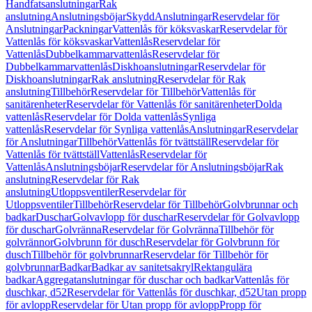
Handfatsanslutningar
Rak
anslutning
Anslutningsböjar
Skydd
Anslutningar
Reservdelar för
Anslutningar
Packningar
Vattenlås för köksvaskar
Reservdelar för
Vattenlås för köksvaskar
Vattenlås
Reservdelar för
Vattenlås
Dubbelkammarvattenlås
Reservdelar för
Dubbelkammarvattenlås
Diskhoanslutningar
Reservdelar för
Diskhoanslutningar
Rak anslutning
Reservdelar för Rak
anslutning
Tillbehör
Reservdelar för Tillbehör
Vattenlås för
sanitärenheter
Reservdelar för Vattenlås för sanitärenheter
Dolda
vattenlås
Reservdelar för Dolda vattenlås
Synliga
vattenlås
Reservdelar för Synliga vattenlås
Anslutningar
Reservdelar
för Anslutningar
Tillbehör
Vattenlås för tvättställ
Reservdelar för
Vattenlås för tvättställ
Vattenlås
Reservdelar för
Vattenlås
Anslutningsböjar
Reservdelar för Anslutningsböjar
Rak
anslutning
Reservdelar för Rak
anslutning
Utloppsventiler
Reservdelar för
Utloppsventiler
Tillbehör
Reservdelar för Tillbehör
Golvbrunnar och
badkar
Duschar
Golvavlopp för duschar
Reservdelar för Golvavlopp
för duschar
Golvränna
Reservdelar för Golvränna
Tillbehör för
golvrännor
Golvbrunn för dusch
Reservdelar för Golvbrunn för
dusch
Tillbehör för golvbrunnar
Reservdelar för Tillbehör för
golvbrunnar
Badkar
Badkar av sanitetsakryl
Rektangulära
badkar
Aggregatanslutningar för duschar och badkar
Vattenlås för
duschkar, d52
Reservdelar för Vattenlås för duschkar, d52
Utan propp
för avlopp
Reservdelar för Utan propp för avlopp
Propp för