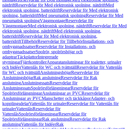
nätdrift
Reservdelar för Med elektronisk spolning, nätdrift
Med
elektronisk spolning, batteridrift
Reservdelar för Med elektronisk
spolning, batteridrift
Med pneumatisk spolning
Reservdelar för Med
pneumatisk spolning
Väggmontage
Reservdelar för
Väggmontage
Med elektronisk spolning, nätdrift
Reservdelar för Med
elektronisk spolning, nätdrift
Med elektronisk spolning,
batteridrift
Reservdelar för Med elektronisk spolning,
batteridrift
Tillbehör
Reservdelar för Tillbehör
Installations- och
ombyggnadssatser
Reservdelar för Installations- och
ombyggnadssatser
Spolrör, spolrörsböjar och
adaptrar
Täckplattor
Integrerade
styrningar
Fjärrkontroller
Apparatanslutningar för toaletter, urinaler
och bidéer
Vattenlås för WC och tvättställ
Reservdelar för Vattenlås
för WC och tvättställ
Anslutningsböjar
Reservdelar för
Anslutningsböjar
Rak anslutning
Reservdelar för Rak
anslutning
Anslutningssats
Reservdelar för
Anslutningssats
Spolrörsförlängningar
Reservdelar för
Spolrörsförlängningar
Anslutningar av PVC
Reservdelar för
Anslutningar av PVC
Manschetter och täckkåpor
Adapter- och
kopplingsdelar
Vattenlås för urinaler
Reservdelar för Vattenlås för
urinaler
Vattenlås
Reservdelar för
Vattenlås
Spolrörsförlängningar
Reservdelar för
Spolrörsförlängningar
Rak anslutning
Reservdelar för Rak
anslutning
Vattenlås för bidéer
Rak