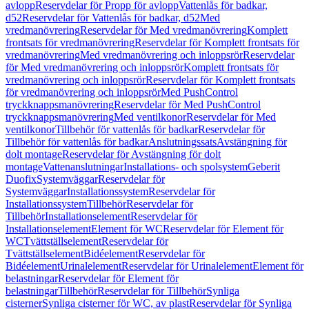
avlopp
Reservdelar för Propp för avlopp
Vattenlås för badkar,
d52
Reservdelar för Vattenlås för badkar, d52
Med
vredmanövrering
Reservdelar för Med vredmanövrering
Komplett
frontsats för vredmanövrering
Reservdelar för Komplett frontsats för
vredmanövrering
Med vredmanövrering och inloppsrör
Reservdelar
för Med vredmanövrering och inloppsrör
Komplett frontsats för
vredmanövrering och inloppsrör
Reservdelar för Komplett frontsats
för vredmanövrering och inloppsrör
Med PushControl
tryckknappsmanövrering
Reservdelar för Med PushControl
tryckknappsmanövrering
Med ventilkonor
Reservdelar för Med
ventilkonor
Tillbehör för vattenlås för badkar
Reservdelar för
Tillbehör för vattenlås för badkar
Anslutningssats
Avstängning för
dolt montage
Reservdelar för Avstängning för dolt
montage
Vattenanslutningar
Installations- och spolsystem
Geberit
Duofix
Systemväggar
Reservdelar för
Systemväggar
Installationssystem
Reservdelar för
Installationssystem
Tillbehör
Reservdelar för
Tillbehör
Installationselement
Reservdelar för
Installationselement
Element för WC
Reservdelar för Element för
WC
Tvättställselement
Reservdelar för
Tvättställselement
Bidéelement
Reservdelar för
Bidéelement
Urinalelement
Reservdelar för Urinalelement
Element för
belastningar
Reservdelar för Element för
belastningar
Tillbehör
Reservdelar för Tillbehör
Synliga
cisterner
Synliga cisterner för WC, av plast
Reservdelar för Synliga