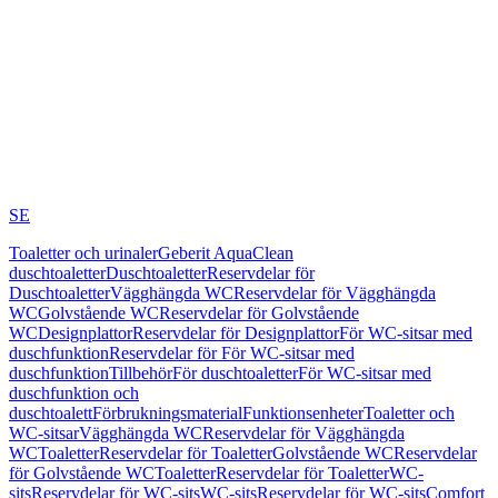
SE
Toaletter och urinaler
Geberit AquaClean
duschtoaletter
Duschtoaletter
Reservdelar för
Duschtoaletter
Vägghängda WC
Reservdelar för Vägghängda
WC
Golvstående WC
Reservdelar för Golvstående
WC
Designplattor
Reservdelar för Designplattor
För WC-sitsar med
duschfunktion
Reservdelar för För WC-sitsar med
duschfunktion
Tillbehör
För duschtoaletter
För WC-sitsar med
duschfunktion och
duschtoalett
Förbrukningsmaterial
Funktionsenheter
Toaletter och
WC-sitsar
Vägghängda WC
Reservdelar för Vägghängda
WC
Toaletter
Reservdelar för Toaletter
Golvstående WC
Reservdelar
för Golvstående WC
Toaletter
Reservdelar för Toaletter
WC-
sits
Reservdelar för WC-sits
WC-sits
Reservdelar för WC-sits
Comfort