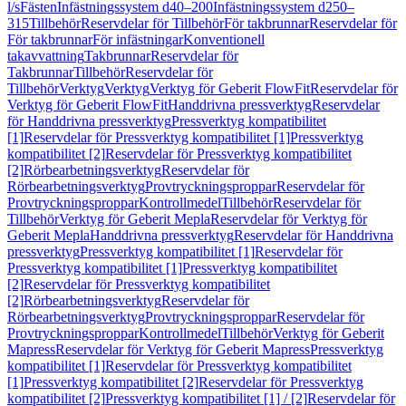
l/s
Fästen
Infästningssystem d40–200
Infästningssystem d250–
315
Tillbehör
Reservdelar för Tillbehör
För takbrunnar
Reservdelar för
För takbrunnar
För infästningar
Konventionell
takavvattning
Takbrunnar
Reservdelar för
Takbrunnar
Tillbehör
Reservdelar för
Tillbehör
Verktyg
Verktyg
Verktyg för Geberit FlowFit
Reservdelar för
Verktyg för Geberit FlowFit
Handdrivna pressverktyg
Reservdelar
för Handdrivna pressverktyg
Pressverktyg kompatibilitet
[1]
Reservdelar för Pressverktyg kompatibilitet [1]
Pressverktyg
kompatibilitet [2]
Reservdelar för Pressverktyg kompatibilitet
[2]
Rörbearbetningsverktyg
Reservdelar för
Rörbearbetningsverktyg
Provtryckningsproppar
Reservdelar för
Provtryckningsproppar
Kontrollmedel
Tillbehör
Reservdelar för
Tillbehör
Verktyg för Geberit Mepla
Reservdelar för Verktyg för
Geberit Mepla
Handdrivna pressverktyg
Reservdelar för Handdrivna
pressverktyg
Pressverktyg kompatibilitet [1]
Reservdelar för
Pressverktyg kompatibilitet [1]
Pressverktyg kompatibilitet
[2]
Reservdelar för Pressverktyg kompatibilitet
[2]
Rörbearbetningsverktyg
Reservdelar för
Rörbearbetningsverktyg
Provtryckningsproppar
Reservdelar för
Provtryckningsproppar
Kontrollmedel
Tillbehör
Verktyg för Geberit
Mapress
Reservdelar för Verktyg för Geberit Mapress
Pressverktyg
kompatibilitet [1]
Reservdelar för Pressverktyg kompatibilitet
[1]
Pressverktyg kompatibilitet [2]
Reservdelar för Pressverktyg
kompatibilitet [2]
Pressverktyg kompatibilitet [1] / [2]
Reservdelar för