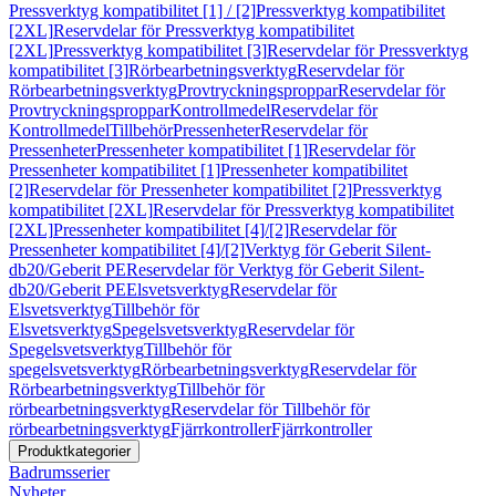
Pressverktyg kompatibilitet [1] / [2]
Pressverktyg kompatibilitet
[2XL]
Reservdelar för Pressverktyg kompatibilitet
[2XL]
Pressverktyg kompatibilitet [3]
Reservdelar för Pressverktyg
kompatibilitet [3]
Rörbearbetningsverktyg
Reservdelar för
Rörbearbetningsverktyg
Provtryckningsproppar
Reservdelar för
Provtryckningsproppar
Kontrollmedel
Reservdelar för
Kontrollmedel
Tillbehör
Pressenheter
Reservdelar för
Pressenheter
Pressenheter kompatibilitet [1]
Reservdelar för
Pressenheter kompatibilitet [1]
Pressenheter kompatibilitet
[2]
Reservdelar för Pressenheter kompatibilitet [2]
Pressverktyg
kompatibilitet [2XL]
Reservdelar för Pressverktyg kompatibilitet
[2XL]
Pressenheter kompatibilitet [4]/[2]
Reservdelar för
Pressenheter kompatibilitet [4]/[2]
Verktyg för Geberit Silent-
db20/Geberit PE
Reservdelar för Verktyg för Geberit Silent-
db20/Geberit PE
Elsvetsverktyg
Reservdelar för
Elsvetsverktyg
Tillbehör för
Elsvetsverktyg
Spegelsvetsverktyg
Reservdelar för
Spegelsvetsverktyg
Tillbehör för
spegelsvetsverktyg
Rörbearbetningsverktyg
Reservdelar för
Rörbearbetningsverktyg
Tillbehör för
rörbearbetningsverktyg
Reservdelar för Tillbehör för
rörbearbetningsverktyg
Fjärrkontroller
Fjärrkontroller
Produktkategorier
Badrumsserier
Nyheter