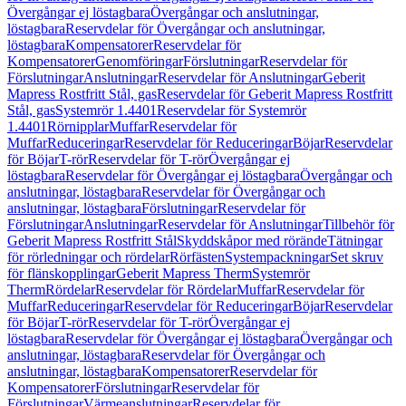
Övergångar ej löstagbara
Övergångar och anslutningar,
löstagbara
Reservdelar för Övergångar och anslutningar,
löstagbara
Kompensatorer
Reservdelar för
Kompensatorer
Genomföringar
Förslutningar
Reservdelar för
Förslutningar
Anslutningar
Reservdelar för Anslutningar
Geberit
Mapress Rostfritt Stål, gas
Reservdelar för Geberit Mapress Rostfritt
Stål, gas
Systemrör 1.4401
Reservdelar för Systemrör
1.4401
Rörnipplar
Muffar
Reservdelar för
Muffar
Reduceringar
Reservdelar för Reduceringar
Böjar
Reservdelar
för Böjar
T-rör
Reservdelar för T-rör
Övergångar ej
löstagbara
Reservdelar för Övergångar ej löstagbara
Övergångar och
anslutningar, löstagbara
Reservdelar för Övergångar och
anslutningar, löstagbara
Förslutningar
Reservdelar för
Förslutningar
Anslutningar
Reservdelar för Anslutningar
Tillbehör för
Geberit Mapress Rostfritt Stål
Skyddskåpor med rörände
Tätningar
för rörledningar och rördelar
Rörfästen
Systempackningar
Set skruv
för flänskopplingar
Geberit Mapress Therm
Systemrör
Therm
Rördelar
Reservdelar för Rördelar
Muffar
Reservdelar för
Muffar
Reduceringar
Reservdelar för Reduceringar
Böjar
Reservdelar
för Böjar
T-rör
Reservdelar för T-rör
Övergångar ej
löstagbara
Reservdelar för Övergångar ej löstagbara
Övergångar och
anslutningar, löstagbara
Reservdelar för Övergångar och
anslutningar, löstagbara
Kompensatorer
Reservdelar för
Kompensatorer
Förslutningar
Reservdelar för
Förslutningar
Värmeanslutningar
Reservdelar för