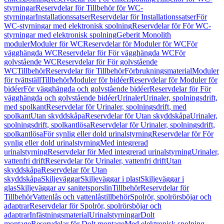
styrningar
Reservdelar för Tillbehör för WC-
styrningar
Installationssatser
Reservdelar för Installationssatser
För
WC-styrningar med elektronisk spolning
Reservdelar för För WC-
styrningar med elektronisk spolning
Geberit Monolith
moduler
Moduler för WC
Reservdelar för Moduler för WC
För
vägghängda WC
Reservdelar för För vägghängda WC
För
golvstående WC
Reservdelar för För golvstående
WC
Tillbehör
Reservdelar för Tillbehör
Förbrukningsmaterial
Moduler
för tvättställ
Tillbehör
Moduler för bidéer
Reservdelar för Moduler för
bidéer
För vägghängda och golvstående bidéer
Reservdelar för För
vägghängda och golvstående bidéer
Urinaler
Urinaler, spolningsdrift,
med spolkant
Reservdelar för Urinaler, spolningsdrift, med
spolkant
Utan skyddskåpa
Reservdelar för Utan skyddskåpa
Urinaler,
spolningsdrift, spolkantlösa
Reservdelar för Urinaler, spolningsdrift,
spolkantlösa
För synlig eller dold urinalstyrning
Reservdelar för För
synlig eller dold urinalstyrning
Med integrerad
urinalstyrning
Reservdelar för Med integrerad urinalstyrning
Urinaler,
vattenfri drift
Reservdelar för Urinaler, vattenfri drift
Utan
skyddskåpa
Reservdelar för Utan
skyddskåpa
Skiljeväggar
Skiljeväggar i plast
Skiljeväggar i
glas
Skiljeväggar av sanitetsporslin
Tillbehör
Reservdelar för
Tillbehör
Vattenlås och vattenlåstillbehör
Spolrör, spolrörsböjar och
adaptrar
Reservdelar för Spolrör, spolrörsböjar och
adaptrar
Infästningsmaterial
Urinalstyrningar
Dolt
montage
Reservdelar för Dolt montage
Med elektronisk spolning,