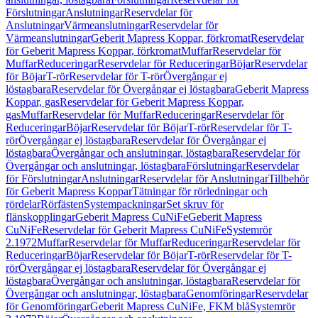
Förslutningar
Anslutningar
Reservdelar för
Anslutningar
Värmeanslutningar
Reservdelar för
Värmeanslutningar
Geberit Mapress Koppar, förkromat
Reservdelar
för Geberit Mapress Koppar, förkromat
Muffar
Reservdelar för
Muffar
Reduceringar
Reservdelar för Reduceringar
Böjar
Reservdelar
för Böjar
T-rör
Reservdelar för T-rör
Övergångar ej
löstagbara
Reservdelar för Övergångar ej löstagbara
Geberit Mapress
Koppar, gas
Reservdelar för Geberit Mapress Koppar,
gas
Muffar
Reservdelar för Muffar
Reduceringar
Reservdelar för
Reduceringar
Böjar
Reservdelar för Böjar
T-rör
Reservdelar för T-
rör
Övergångar ej löstagbara
Reservdelar för Övergångar ej
löstagbara
Övergångar och anslutningar, löstagbara
Reservdelar för
Övergångar och anslutningar, löstagbara
Förslutningar
Reservdelar
för Förslutningar
Anslutningar
Reservdelar för Anslutningar
Tillbehör
för Geberit Mapress Koppar
Tätningar för rörledningar och
rördelar
Rörfästen
Systempackningar
Set skruv för
flänskopplingar
Geberit Mapress CuNiFe
Geberit Mapress
CuNiFe
Reservdelar för Geberit Mapress CuNiFe
Systemrör
2.1972
Muffar
Reservdelar för Muffar
Reduceringar
Reservdelar för
Reduceringar
Böjar
Reservdelar för Böjar
T-rör
Reservdelar för T-
rör
Övergångar ej löstagbara
Reservdelar för Övergångar ej
löstagbara
Övergångar och anslutningar, löstagbara
Reservdelar för
Övergångar och anslutningar, löstagbara
Genomföringar
Reservdelar
för Genomföringar
Geberit Mapress CuNiFe, FKM blå
Systemrör