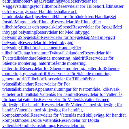
badrumsmöbler
Väggavställningsytor
Reservdelar för
Väggavställningsytor
Tillbehör
Reservdelar för Tillbehör
Lådinsatser
och förvaringsboxar
Handdukshållare och
handdukskrokar
Ljuselement
Hållare för bänkskivor
Handtag
Set
fotstöd
Magnettavlor
Eluttag
Reservdelar för Eluttag
Fler
tillbehör
Speglar och spegelskåp
Spegel
Reservdelar för Spegel
Med
inbyggd belysning
Reservdelar för Med inbyggd
belysning
Spegelskåp
Reservdelar för Spegelskåp
Med inbyggd
belysning
Reservdelar för Med inbyggd
belysning
Tillbehör
Ljuselement
Handtag
Fler
tillbehör
Eluttag
Armaturer
Tvättställsblandare
Reservdelar för
Tvättställsblandare
Stående montering, nätdrift
Reservdelar för
Stående montering, nätdrift
Stående montering,
batteridrift
Reservdelar för Stående montering, batteridrift
Stående
montering, generatordrift
Reservdelar för Stående montering,
generatordrift
Tillbehör
Reservdelar för Tillbehör
För
tvättställsblandare
Reservdelar för För
tvättställsblandare
Apparatanslutningar för tvättområde, köksvask,
enheter och tvättställ
Vattenlås för handfat
Reservdelar för Vattenlås
för handfat
Vattenlås
Reservdelar för Vattenlås
Vattenlås med
skiljevägg för handfat
Reservdelar för Vattenlås med skiljevägg för
handfat
Vattenlås med skiljevägg för handfat,
kompaktmodell
Reservdelar för Vattenlås med skiljevägg för handfat,
kompaktmodell
Dolda vattenlås
Reservdelar för Dolda
vattenlås
Handfatsanslutningar
Reservdelar för