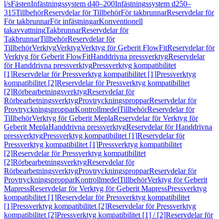
l/s
Fästen
Infästningssystem d40–200
Infästningssystem d250–
315
Tillbehör
Reservdelar för Tillbehör
För takbrunnar
Reservdelar för
För takbrunnar
För infästningar
Konventionell
takavvattning
Takbrunnar
Reservdelar för
Takbrunnar
Tillbehör
Reservdelar för
Tillbehör
Verktyg
Verktyg
Verktyg för Geberit FlowFit
Reservdelar för
Verktyg för Geberit FlowFit
Handdrivna pressverktyg
Reservdelar
för Handdrivna pressverktyg
Pressverktyg kompatibilitet
[1]
Reservdelar för Pressverktyg kompatibilitet [1]
Pressverktyg
kompatibilitet [2]
Reservdelar för Pressverktyg kompatibilitet
[2]
Rörbearbetningsverktyg
Reservdelar för
Rörbearbetningsverktyg
Provtryckningsproppar
Reservdelar för
Provtryckningsproppar
Kontrollmedel
Tillbehör
Reservdelar för
Tillbehör
Verktyg för Geberit Mepla
Reservdelar för Verktyg för
Geberit Mepla
Handdrivna pressverktyg
Reservdelar för Handdrivna
pressverktyg
Pressverktyg kompatibilitet [1]
Reservdelar för
Pressverktyg kompatibilitet [1]
Pressverktyg kompatibilitet
[2]
Reservdelar för Pressverktyg kompatibilitet
[2]
Rörbearbetningsverktyg
Reservdelar för
Rörbearbetningsverktyg
Provtryckningsproppar
Reservdelar för
Provtryckningsproppar
Kontrollmedel
Tillbehör
Verktyg för Geberit
Mapress
Reservdelar för Verktyg för Geberit Mapress
Pressverktyg
kompatibilitet [1]
Reservdelar för Pressverktyg kompatibilitet
[1]
Pressverktyg kompatibilitet [2]
Reservdelar för Pressverktyg
kompatibilitet [2]
Pressverktyg kompatibilitet [1] / [2]
Reservdelar för