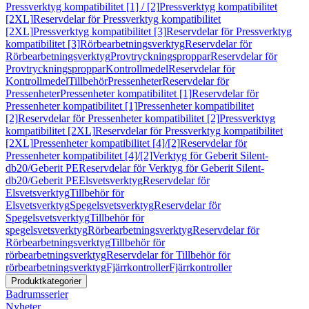
Pressverktyg kompatibilitet [1] / [2]
Pressverktyg kompatibilitet
[2XL]
Reservdelar för Pressverktyg kompatibilitet
[2XL]
Pressverktyg kompatibilitet [3]
Reservdelar för Pressverktyg
kompatibilitet [3]
Rörbearbetningsverktyg
Reservdelar för
Rörbearbetningsverktyg
Provtryckningsproppar
Reservdelar för
Provtryckningsproppar
Kontrollmedel
Reservdelar för
Kontrollmedel
Tillbehör
Pressenheter
Reservdelar för
Pressenheter
Pressenheter kompatibilitet [1]
Reservdelar för
Pressenheter kompatibilitet [1]
Pressenheter kompatibilitet
[2]
Reservdelar för Pressenheter kompatibilitet [2]
Pressverktyg
kompatibilitet [2XL]
Reservdelar för Pressverktyg kompatibilitet
[2XL]
Pressenheter kompatibilitet [4]/[2]
Reservdelar för
Pressenheter kompatibilitet [4]/[2]
Verktyg för Geberit Silent-
db20/Geberit PE
Reservdelar för Verktyg för Geberit Silent-
db20/Geberit PE
Elsvetsverktyg
Reservdelar för
Elsvetsverktyg
Tillbehör för
Elsvetsverktyg
Spegelsvetsverktyg
Reservdelar för
Spegelsvetsverktyg
Tillbehör för
spegelsvetsverktyg
Rörbearbetningsverktyg
Reservdelar för
Rörbearbetningsverktyg
Tillbehör för
rörbearbetningsverktyg
Reservdelar för Tillbehör för
rörbearbetningsverktyg
Fjärrkontroller
Fjärrkontroller
Produktkategorier
Badrumsserier
Nyheter