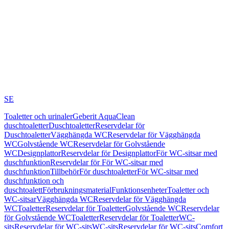
SE
Toaletter och urinaler
Geberit AquaClean
duschtoaletter
Duschtoaletter
Reservdelar för
Duschtoaletter
Vägghängda WC
Reservdelar för Vägghängda
WC
Golvstående WC
Reservdelar för Golvstående
WC
Designplattor
Reservdelar för Designplattor
För WC-sitsar med
duschfunktion
Reservdelar för För WC-sitsar med
duschfunktion
Tillbehör
För duschtoaletter
För WC-sitsar med
duschfunktion och
duschtoalett
Förbrukningsmaterial
Funktionsenheter
Toaletter och
WC-sitsar
Vägghängda WC
Reservdelar för Vägghängda
WC
Toaletter
Reservdelar för Toaletter
Golvstående WC
Reservdelar
för Golvstående WC
Toaletter
Reservdelar för Toaletter
WC-
sits
Reservdelar för WC-sits
WC-sits
Reservdelar för WC-sits
Comfort