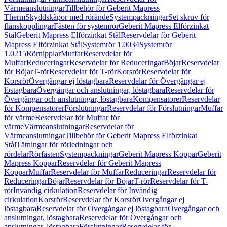
Värmeanslutningar
Tillbehör för Geberit Mapress
Therm
Skyddskåpor med rörände
Systempackningar
Set skruv för
flänskopplingar
Fästen för systemrör
Geberit Mapress Elförzinkat
Stål
Geberit Mapress Elförzinkat Stål
Reservdelar för Geberit
Mapress Elförzinkat Stål
Systemrör 1.0034
Systemrör
1.0215
Rörnipplar
Muffar
Reservdelar för
Muffar
Reduceringar
Reservdelar för Reduceringar
Böjar
Reservdelar
för Böjar
T-rör
Reservdelar för T-rör
Korsrör
Reservdelar för
Korsrör
Övergångar ej löstagbara
Reservdelar för Övergångar ej
löstagbara
Övergångar och anslutningar, löstagbara
Reservdelar för
Övergångar och anslutningar, löstagbara
Kompensatorer
Reservdelar
för Kompensatorer
Förslutningar
Reservdelar för Förslutningar
Muffar
för värme
Reservdelar för Muffar för
värme
Värmeanslutningar
Reservdelar för
Värmeanslutningar
Tillbehör för Geberit Mapress Elförzinkat
Stål
Tätningar för rörledningar och
rördelar
Rörfästen
Systempackningar
Geberit Mapress Koppar
Geberit
Mapress Koppar
Reservdelar för Geberit Mapress
Koppar
Muffar
Reservdelar för Muffar
Reduceringar
Reservdelar för
Reduceringar
Böjar
Reservdelar för Böjar
T-rör
Reservdelar för T-
rör
Invändig cirkulation
Reservdelar för Invändig
cirkulation
Korsrör
Reservdelar för Korsrör
Övergångar ej
löstagbara
Reservdelar för Övergångar ej löstagbara
Övergångar och
anslutningar, löstagbara
Reservdelar för Övergångar och
anslutningar, löstagbara
Förslutningar
Reservdelar för