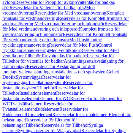
avlopp
Reservdelar för Propp för avlopp
Vattenlås för badkar,
d52
Reservdelar för Vattenlås för badkar, d52
Med
vredmanövrering
Reservdelar för Med vredmanövrering
Komplett
frontsats för vredmanövrering
Reservdelar för Komplett frontsats för
vredmanövrering
Med vredmanövrering och inloppsrör
Reservdelar
för Med vredmanövrering och inloppsrör
Komplett frontsats för
vredmanövrering och inloppsrör
Reservdelar för Komplett frontsats
för vredmanövrering och inloppsrör
Med PushControl
tryckknappsmanövrering
Reservdelar för Med PushControl
tryckknappsmanövrering
Med ventilkonor
Reservdelar för Med
ventilkonor
Tillbehör för vattenlås för badkar
Reservdelar för
Tillbehör för vattenlås för badkar
Anslutningssats
Avstängning för
dolt montage
Reservdelar för Avstängning för dolt
montage
Vattenanslutningar
Installations- och spolsystem
Geberit
Duofix
Systemväggar
Reservdelar för
Systemväggar
Installationssystem
Reservdelar för
Installationssystem
Tillbehör
Reservdelar för
Tillbehör
Installationselement
Reservdelar för
Installationselement
Element för WC
Reservdelar för Element för
WC
Tvättställselement
Reservdelar för
Tvättställselement
Bidéelement
Reservdelar för
Bidéelement
Urinalelement
Reservdelar för Urinalelement
Element för
belastningar
Reservdelar för Element för
belastningar
Tillbehör
Reservdelar för Tillbehör
Synliga
cisterner
Synliga cisterner för WC, av plast
Reservdelar för Synliga