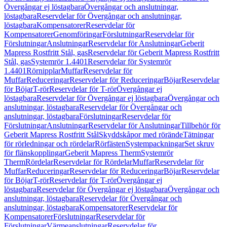
Övergångar ej löstagbara
Övergångar och anslutningar,
löstagbara
Reservdelar för Övergångar och anslutningar,
löstagbara
Kompensatorer
Reservdelar för
Kompensatorer
Genomföringar
Förslutningar
Reservdelar för
Förslutningar
Anslutningar
Reservdelar för Anslutningar
Geberit
Mapress Rostfritt Stål, gas
Reservdelar för Geberit Mapress Rostfritt
Stål, gas
Systemrör 1.4401
Reservdelar för Systemrör
1.4401
Rörnipplar
Muffar
Reservdelar för
Muffar
Reduceringar
Reservdelar för Reduceringar
Böjar
Reservdelar
för Böjar
T-rör
Reservdelar för T-rör
Övergångar ej
löstagbara
Reservdelar för Övergångar ej löstagbara
Övergångar och
anslutningar, löstagbara
Reservdelar för Övergångar och
anslutningar, löstagbara
Förslutningar
Reservdelar för
Förslutningar
Anslutningar
Reservdelar för Anslutningar
Tillbehör för
Geberit Mapress Rostfritt Stål
Skyddskåpor med rörände
Tätningar
för rörledningar och rördelar
Rörfästen
Systempackningar
Set skruv
för flänskopplingar
Geberit Mapress Therm
Systemrör
Therm
Rördelar
Reservdelar för Rördelar
Muffar
Reservdelar för
Muffar
Reduceringar
Reservdelar för Reduceringar
Böjar
Reservdelar
för Böjar
T-rör
Reservdelar för T-rör
Övergångar ej
löstagbara
Reservdelar för Övergångar ej löstagbara
Övergångar och
anslutningar, löstagbara
Reservdelar för Övergångar och
anslutningar, löstagbara
Kompensatorer
Reservdelar för
Kompensatorer
Förslutningar
Reservdelar för
Förslutningar
Värmeanslutningar
Reservdelar för