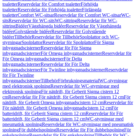
toaletter
Reservdelar för Comfort toaletter
Förhöjda
toaletter
Reservdelar för Förhöjda toaletter
Förlängda
toaletter
Comfort WC-sitsar
Reservdelar för Comfort WC-sitsar
WC-
sits
Reservdelar för WC-sits
WC-sittring
Reservdelar för WC-
sittring
Bidéer
Vägghängda bidéer
Reservdelar för Vägghängda
bidéer
Golvstående bidéer
Reservdelar för Golvstående
bidéer
Tillbehör
Reservdelar för Tillbehör
Spolplattor och WC-
styrningar
Spolplattor
Reservdelar för Spolplattor
För Sigma
inbyggnadscisterner
Reservdelar för För Sigma
inbyggnadscisterner
För Omega inbyggnadscisterner
Reservdelar för
För Omega inbyggnadscisterner
För Delta
inbyggnadscisterner
Reservdelar för För Delta
inbyggnadscisterner
För Twinline inbyggnadscisterner
Reservdelar
för För Twinline
inbyggnadscisterner
Tillbehör
Förbrukningsmaterial
WC-styrningar
med elektronisk spolning
Reservdelar för WC-styrningar med
elektronisk spolning
För nätdrift, för Geberit Sigma cistern 12
cm
Reservdelar för För nätdrift, för Geberit Sigma cistern 12 cm
För
nätdrift, för Geberit Omega inbyggnadscistern 12 cm
Reservdelar för
För nätdrift, för Geberit Omega inbyggnadscistern 12 cm
För
batteridrift, för Geberit Sigma cistern 12 cm
Reservdelar för För
batteridrift, för Geberit Sigma cistern 12 cm
WC-styrningar med
pneumatisk spolning
Reservdelar för WC-styrningar med pneumatisk
spolning
För dubbelspolning
Reservdelar för För dubbelspolning
För
enkelspolning
Reservdelar för För enkelspolning
Tillbehör för WC-