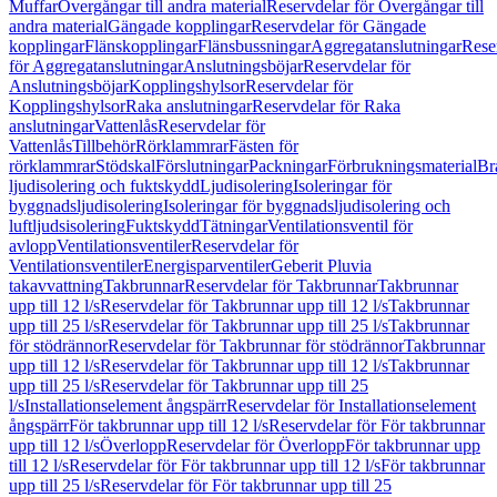
Muffar
Övergångar till andra material
Reservdelar för Övergångar till
andra material
Gängade kopplingar
Reservdelar för Gängade
kopplingar
Flänskopplingar
Flänsbussningar
Aggregatanslutningar
Rese
för Aggregatanslutningar
Anslutningsböjar
Reservdelar för
Anslutningsböjar
Kopplingshylsor
Reservdelar för
Kopplingshylsor
Raka anslutningar
Reservdelar för Raka
anslutningar
Vattenlås
Reservdelar för
Vattenlås
Tillbehör
Rörklammrar
Fästen för
rörklammrar
Stödskal
Förslutningar
Packningar
Förbrukningsmaterial
Br
ljudisolering och fuktskydd
Ljudisolering
Isoleringar för
byggnadsljudisolering
Isoleringar för byggnadsljudisolering och
luftljudsisolering
Fuktskydd
Tätningar
Ventilationsventil för
avlopp
Ventilationsventiler
Reservdelar för
Ventilationsventiler
Energisparventiler
Geberit Pluvia
takavvattning
Takbrunnar
Reservdelar för Takbrunnar
Takbrunnar
upp till 12 l/s
Reservdelar för Takbrunnar upp till 12 l/s
Takbrunnar
upp till 25 l/s
Reservdelar för Takbrunnar upp till 25 l/s
Takbrunnar
för stödrännor
Reservdelar för Takbrunnar för stödrännor
Takbrunnar
upp till 12 l/s
Reservdelar för Takbrunnar upp till 12 l/s
Takbrunnar
upp till 25 l/s
Reservdelar för Takbrunnar upp till 25
l/s
Installationselement ångspärr
Reservdelar för Installationselement
ångspärr
För takbrunnar upp till 12 l/s
Reservdelar för För takbrunnar
upp till 12 l/s
Överlopp
Reservdelar för Överlopp
För takbrunnar upp
till 12 l/s
Reservdelar för För takbrunnar upp till 12 l/s
För takbrunnar
upp till 25 l/s
Reservdelar för För takbrunnar upp till 25