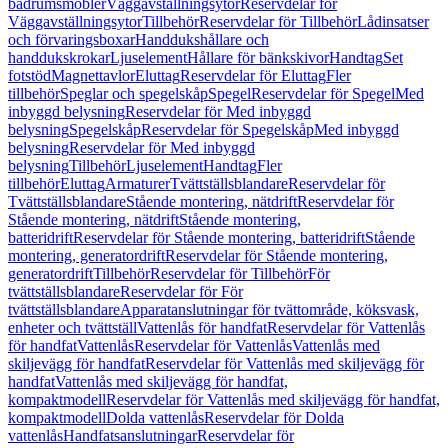
badrumsmöbler
Väggavställningsytor
Reservdelar för
Väggavställningsytor
Tillbehör
Reservdelar för Tillbehör
Lådinsatser
och förvaringsboxar
Handdukshållare och
handdukskrokar
Ljuselement
Hållare för bänkskivor
Handtag
Set
fotstöd
Magnettavlor
Eluttag
Reservdelar för Eluttag
Fler
tillbehör
Speglar och spegelskåp
Spegel
Reservdelar för Spegel
Med
inbyggd belysning
Reservdelar för Med inbyggd
belysning
Spegelskåp
Reservdelar för Spegelskåp
Med inbyggd
belysning
Reservdelar för Med inbyggd
belysning
Tillbehör
Ljuselement
Handtag
Fler
tillbehör
Eluttag
Armaturer
Tvättställsblandare
Reservdelar för
Tvättställsblandare
Stående montering, nätdrift
Reservdelar för
Stående montering, nätdrift
Stående montering,
batteridrift
Reservdelar för Stående montering, batteridrift
Stående
montering, generatordrift
Reservdelar för Stående montering,
generatordrift
Tillbehör
Reservdelar för Tillbehör
För
tvättställsblandare
Reservdelar för För
tvättställsblandare
Apparatanslutningar för tvättområde, köksvask,
enheter och tvättställ
Vattenlås för handfat
Reservdelar för Vattenlås
för handfat
Vattenlås
Reservdelar för Vattenlås
Vattenlås med
skiljevägg för handfat
Reservdelar för Vattenlås med skiljevägg för
handfat
Vattenlås med skiljevägg för handfat,
kompaktmodell
Reservdelar för Vattenlås med skiljevägg för handfat,
kompaktmodell
Dolda vattenlås
Reservdelar för Dolda
vattenlås
Handfatsanslutningar
Reservdelar för