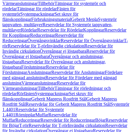
Värmeanslutningar
Tillbehör
Tätningar för systemrör och
rördelar
Tätningar för rördelar
Fästen för
systemrör
Systempackningar
Set skruv för
flänskopplingar
Förbrukningsmaterial
Geberit Mepla
Systemrör
tappvatten, multilayer
Reservdelar för Systemrör tappvatten,
multilayer
Rördelar
Reservdelar för Rördelar
Kopplingar
Reservdelar
för Kopplingar
Reduceringar
Reservdelar för
Reduceringar
Övergångsvinklar
Reservdelar för Övergångsvinklar
T-
rör
Reservdelar för T-rör
Invändig cirkulation
Reservdelar för
Invändig cirkulation
Övergångar ej löstagbara
Reservdelar för
Övergångar ej löstagbara
Övergångar och anslutningar,
löstagbara
Reservdelar för Övergångar och anslutningar,
löstagbara
Förslutningar
Reservdelar för
Förslutningar
Anslutningar
Reservdelar för Anslutningar
Fördelare
med gängad anslutning
Reservdelar för Fördelare med gängad
anslutning
Värmeanslutningar
Reservdelar för
Värmeanslutningar
Tillbehör
Tätningar för rörledningar och
rördelar
Rörfästen
Systempackningar
Set skruv för
flänskopplingar
Geberit Mapress Rostfritt Stål
Geberit Mapress
Rostfritt Stål
Reservdelar för Geberit Mapress Rostfritt Stål
Systemrör
1.4401
Reservdelar för Systemrör
1.4401
Rörnipplar
Muffar
Reservdelar för
Muffar
Reduceringar
Reservdelar för Reduceringar
Böjar
Reservdelar
för Böjar
T-rör
Reservdelar för T-rör
Invändig cirkulation
Reservdelar
för Invändig cirkulation
Övergångar ej löstagbara
Reservdelar för