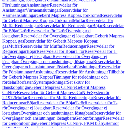
Förslutningar
Anslutningar
Reservdelar för
Anslutningar
Värmeanslutningar
Reservdelar för
Värmeanslutningar
Geberit Mapress Koppar, förkromat
Reservdelar
för Geberit Mapress Koppar, förkromat
Muffar
Reservdelar för
Muffar
Reduceringar
Reservdelar för Reduceringar
Böjar
Reservdelar
för Böjar
T-rör
Reservdelar för T-rör
Övergångar ej
löstagbara
Reservdelar för Övergångar ej löstagbara
Geberit Mapress
Koppar, gas
Reservdelar för Geberit Mapress Koppar,
gas
Muffar
Reservdelar för Muffar
Reduceringar
Reservdelar för
Reduceringar
Böjar
Reservdelar för Böjar
T-rör
Reservdelar för T-
rör
Övergångar ej löstagbara
Reservdelar för Övergångar ej
löstagbara
Övergångar och anslutningar, löstagbara
Reservdelar för
Övergångar och anslutningar, löstagbara
Förslutningar
Reservdelar
för Förslutningar
Anslutningar
Reservdelar för Anslutningar
Tillbehör
för Geberit Mapress Koppar
Tätningar för rörledningar och
rördelar
Rörfästen
Systempackningar
Set skruv för
flänskopplingar
Geberit Mapress CuNiFe
Geberit Mapress
CuNiFe
Reservdelar för Geberit Mapress CuNiFe
Systemrör
2.1972
Muffar
Reservdelar för Muffar
Reduceringar
Reservdelar för
Reduceringar
Böjar
Reservdelar för Böjar
T-rör
Reservdelar för T-
rör
Övergångar ej löstagbara
Reservdelar för Övergångar ej
löstagbara
Övergångar och anslutningar, löstagbara
Reservdelar för
Övergångar och anslutningar, löstagbara
Genomföringar
Reservdelar
för Genomföringar
Geberit Mapress CuNiFe, FKM blå
Systemrör