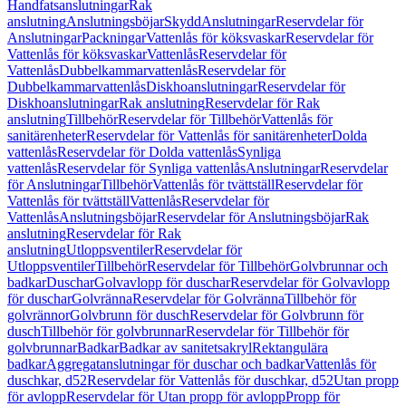
Handfatsanslutningar
Rak
anslutning
Anslutningsböjar
Skydd
Anslutningar
Reservdelar för
Anslutningar
Packningar
Vattenlås för köksvaskar
Reservdelar för
Vattenlås för köksvaskar
Vattenlås
Reservdelar för
Vattenlås
Dubbelkammarvattenlås
Reservdelar för
Dubbelkammarvattenlås
Diskhoanslutningar
Reservdelar för
Diskhoanslutningar
Rak anslutning
Reservdelar för Rak
anslutning
Tillbehör
Reservdelar för Tillbehör
Vattenlås för
sanitärenheter
Reservdelar för Vattenlås för sanitärenheter
Dolda
vattenlås
Reservdelar för Dolda vattenlås
Synliga
vattenlås
Reservdelar för Synliga vattenlås
Anslutningar
Reservdelar
för Anslutningar
Tillbehör
Vattenlås för tvättställ
Reservdelar för
Vattenlås för tvättställ
Vattenlås
Reservdelar för
Vattenlås
Anslutningsböjar
Reservdelar för Anslutningsböjar
Rak
anslutning
Reservdelar för Rak
anslutning
Utloppsventiler
Reservdelar för
Utloppsventiler
Tillbehör
Reservdelar för Tillbehör
Golvbrunnar och
badkar
Duschar
Golvavlopp för duschar
Reservdelar för Golvavlopp
för duschar
Golvränna
Reservdelar för Golvränna
Tillbehör för
golvrännor
Golvbrunn för dusch
Reservdelar för Golvbrunn för
dusch
Tillbehör för golvbrunnar
Reservdelar för Tillbehör för
golvbrunnar
Badkar
Badkar av sanitetsakryl
Rektangulära
badkar
Aggregatanslutningar för duschar och badkar
Vattenlås för
duschkar, d52
Reservdelar för Vattenlås för duschkar, d52
Utan propp
för avlopp
Reservdelar för Utan propp för avlopp
Propp för