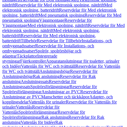
nätdrift
Reservdelar för Med elektronisk spolning, nätdrift
Med
elektronisk spolning, batteridrift
Reservdelar för Med elektronisk
spolning, batteridrift
Med pneumatisk spolning
Reservdelar för Med
pneumatisk spolning
Väggmontage
Reservdelar för
Väggmontage
Med elektronisk spolning, nätdrift
Reservdelar för Med
elektronisk spolning, nätdrift
Med elektronisk spolning,
batteridrift
Reservdelar för Med elektronisk spolning,
batteridrift
Tillbehör
Reservdelar för Tillbehör
Installations- och
ombyggnadssatser
Reservdelar för Installations- och
ombyggnadssatser
Spolrör, spolrörsböjar och
adaptrar
Täckplattor
Integrerade
styrningar
Fjärrkontroller
Apparatanslutningar för toaletter, urinaler
och bidéer
Vattenlås för WC och tvättställ
Reservdelar för Vattenlås
för WC och tvättställ
Anslutningsböjar
Reservdelar för
Anslutningsböjar
Rak anslutning
Reservdelar för Rak
anslutning
Anslutningssats
Reservdelar för
Anslutningssats
Spolrörsförlängningar
Reservdelar för
Spolrörsförlängningar
Anslutningar av PVC
Reservdelar för
Anslutningar av PVC
Manschetter och täckkåpor
Adapter- och
kopplingsdelar
Vattenlås för urinaler
Reservdelar för Vattenlås för
urinaler
Vattenlås
Reservdelar för
Vattenlås
Spolrörsförlängningar
Reservdelar för
Spolrörsförlängningar
Rak anslutning
Reservdelar för Rak
anslutning
Vattenlås för bidéer
Rak