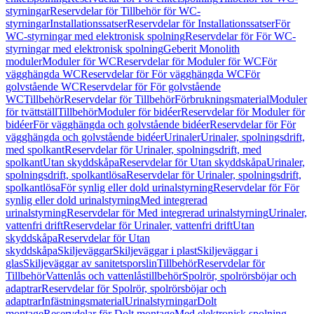
styrningar
Reservdelar för Tillbehör för WC-
styrningar
Installationssatser
Reservdelar för Installationssatser
För
WC-styrningar med elektronisk spolning
Reservdelar för För WC-
styrningar med elektronisk spolning
Geberit Monolith
moduler
Moduler för WC
Reservdelar för Moduler för WC
För
vägghängda WC
Reservdelar för För vägghängda WC
För
golvstående WC
Reservdelar för För golvstående
WC
Tillbehör
Reservdelar för Tillbehör
Förbrukningsmaterial
Moduler
för tvättställ
Tillbehör
Moduler för bidéer
Reservdelar för Moduler för
bidéer
För vägghängda och golvstående bidéer
Reservdelar för För
vägghängda och golvstående bidéer
Urinaler
Urinaler, spolningsdrift,
med spolkant
Reservdelar för Urinaler, spolningsdrift, med
spolkant
Utan skyddskåpa
Reservdelar för Utan skyddskåpa
Urinaler,
spolningsdrift, spolkantlösa
Reservdelar för Urinaler, spolningsdrift,
spolkantlösa
För synlig eller dold urinalstyrning
Reservdelar för För
synlig eller dold urinalstyrning
Med integrerad
urinalstyrning
Reservdelar för Med integrerad urinalstyrning
Urinaler,
vattenfri drift
Reservdelar för Urinaler, vattenfri drift
Utan
skyddskåpa
Reservdelar för Utan
skyddskåpa
Skiljeväggar
Skiljeväggar i plast
Skiljeväggar i
glas
Skiljeväggar av sanitetsporslin
Tillbehör
Reservdelar för
Tillbehör
Vattenlås och vattenlåstillbehör
Spolrör, spolrörsböjar och
adaptrar
Reservdelar för Spolrör, spolrörsböjar och
adaptrar
Infästningsmaterial
Urinalstyrningar
Dolt
montage
Reservdelar för Dolt montage
Med elektronisk spolning,