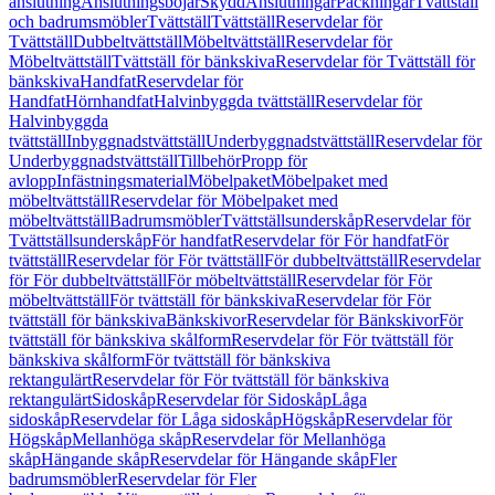
anslutning
Anslutningsböjar
Skydd
Anslutningar
Packningar
Tvättställ
och badrumsmöbler
Tvättställ
Tvättställ
Reservdelar för
Tvättställ
Dubbeltvättställ
Möbeltvättställ
Reservdelar för
Möbeltvättställ
Tvättställ för bänkskiva
Reservdelar för Tvättställ för
bänkskiva
Handfat
Reservdelar för
Handfat
Hörnhandfat
Halvinbyggda tvättställ
Reservdelar för
Halvinbyggda
tvättställ
Inbyggnadstvättställ
Underbyggnadstvättställ
Reservdelar för
Underbyggnadstvättställ
Tillbehör
Propp för
avlopp
Infästningsmaterial
Möbelpaket
Möbelpaket med
möbeltvättställ
Reservdelar för Möbelpaket med
möbeltvättställ
Badrumsmöbler
Tvättställsunderskåp
Reservdelar för
Tvättställsunderskåp
För handfat
Reservdelar för För handfat
För
tvättställ
Reservdelar för För tvättställ
För dubbeltvättställ
Reservdelar
för För dubbeltvättställ
För möbeltvättställ
Reservdelar för För
möbeltvättställ
För tvättställ för bänkskiva
Reservdelar för För
tvättställ för bänkskiva
Bänkskivor
Reservdelar för Bänkskivor
För
tvättställ för bänkskiva skålform
Reservdelar för För tvättställ för
bänkskiva skålform
För tvättställ för bänkskiva
rektangulärt
Reservdelar för För tvättställ för bänkskiva
rektangulärt
Sidoskåp
Reservdelar för Sidoskåp
Låga
sidoskåp
Reservdelar för Låga sidoskåp
Högskåp
Reservdelar för
Högskåp
Mellanhöga skåp
Reservdelar för Mellanhöga
skåp
Hängande skåp
Reservdelar för Hängande skåp
Fler
badrumsmöbler
Reservdelar för Fler