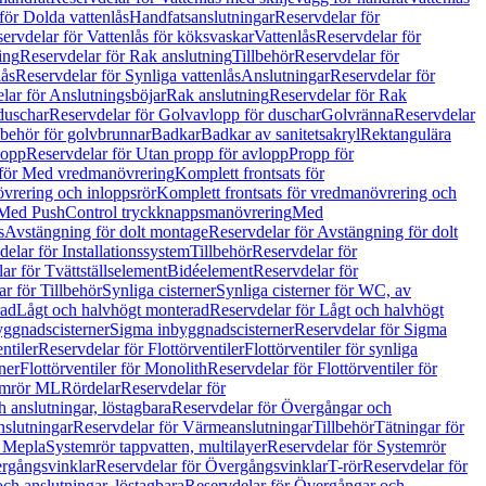
för Dolda vattenlås
Handfatsanslutningar
Reservdelar för
ervdelar för Vattenlås för köksvaskar
Vattenlås
Reservdelar för
ing
Reservdelar för Rak anslutning
Tillbehör
Reservdelar för
lås
Reservdelar för Synliga vattenlås
Anslutningar
Reservdelar för
lar för Anslutningsböjar
Rak anslutning
Reservdelar för Rak
duschar
Reservdelar för Golvavlopp för duschar
Golvränna
Reservdelar
lbehör för golvbrunnar
Badkar
Badkar av sanitetsakryl
Rektangulära
lopp
Reservdelar för Utan propp för avlopp
Propp för
 för Med vredmanövrering
Komplett frontsats för
vrering och inloppsrör
Komplett frontsats för vredmanövrering och
 Med PushControl tryckknappsmanövrering
Med
s
Avstängning för dolt montage
Reservdelar för Avstängning för dolt
elar för Installationssystem
Tillbehör
Reservdelar för
ar för Tvättställselement
Bidéelement
Reservdelar för
r för Tillbehör
Synliga cisterner
Synliga cisterner för WC, av
rad
Lågt och halvhögt monterad
Reservdelar för Lågt och halvhögt
yggnadscisterner
Sigma inbyggnadscisterner
Reservdelar för Sigma
ntiler
Reservdelar för Flottörventiler
Flottörventiler för synliga
ner
Flottörventiler för Monolith
Reservdelar för Flottörventiler för
emrör ML
Rördelar
Reservdelar för
 anslutningar, löstagbara
Reservdelar för Övergångar och
slutningar
Reservdelar för Värmeanslutningar
Tillbehör
Tätningar för
 Mepla
Systemrör tappvatten, multilayer
Reservdelar för Systemrör
rgångsvinklar
Reservdelar för Övergångsvinklar
T-rör
Reservdelar för
ch anslutningar, löstagbara
Reservdelar för Övergångar och