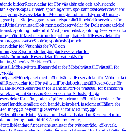
tående bidéer
Reservdelar för För vägghängda och golvstående
Utan skyddskåpa
Urinaler, spolningsdrift, spolkantlösa
Reservdelar för
nalstyrning
Reservdelar för Med integrerad urinalstyrning
Urinaler,
äggar i glas
Skiljeväggar av sanitetsporslin
Tillbehör
Reservdelar för
rial
Urinalstyrningar
Dolt montage
Reservdelar för Dolt montage
Med
onisk spolning, batteridrift
Med pneumatisk spolning
Reservdelar för
ing, nätdrift
Med elektronisk spolning, batteridrift
Reservdelar för
h ombyggnadssatser
Spolrör, spolrörsböjar och
servdelar för Vattenlås för WC och
utningssats
Spolrörsförlängningar
Reservdelar för
enlås för urinaler
Reservdelar för Vattenlås för
lutning
Vattenlås för bidéer
Rak
ttställ
Möbeltvättställ
Reservdelar för Möbeltvättställ
Tvättställ för
nbyggda
belpaket
Möbelpaket med möbeltvättställ
Reservdelar för Möbelpaket
täll
Reservdelar för För tvättställ
För dubbeltvättställ
Reservdelar för
a
Bänkskivor
Reservdelar för Bänkskivor
För tvättställ för bänkskiva
va rektangulärt
Sidoskåp
Reservdelar för Sidoskåp
Låga
eservdelar för Hängande skåp
Fler badrumsmöbler
Reservdelar för
oxar
Handdukshållare och handdukskrokar
Ljuselement
Hållare för
Med inbyggd belysning
Reservdelar för Med inbyggd
g
Fler tillbehör
Eluttag
Armaturer
Tvättställsblandare
Reservdelar för
de montering, batteridrift
Stående montering,
ättställsblandare
Apparatanslutningar för tvättområde, köksvask,
 handfat
Reservdelar för Vattenlås med skiljevägg för handfat
Vattenlås