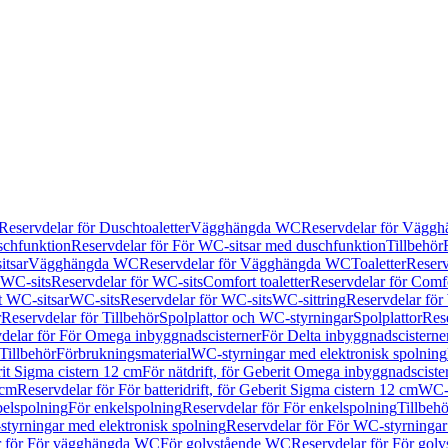
Reservdelar för Duschtoaletter
Vägghängda WC
Reservdelar för Vägg
schfunktion
Reservdelar för För WC-sitsar med duschfunktion
Tillbehör
itsar
Vägghängda WC
Reservdelar för Vägghängda WC
Toaletter
Reserv
WC-sits
Reservdelar för WC-sits
Comfort toaletter
Reservdelar för Comfo
t WC-sitsar
WC-sits
Reservdelar för WC-sits
WC-sittring
Reservdelar för
r
Reservdelar för Tillbehör
Spolplattor och WC-styrningar
Spolplattor
Rese
delar för För Omega inbyggnadscisterner
För Delta inbyggnadscisterne
Tillbehör
Förbrukningsmaterial
WC-styrningar med elektronisk spolning
rit Sigma cistern 12 cm
För nätdrift, för Geberit Omega inbyggnadscist
 cm
Reservdelar för För batteridrift, för Geberit Sigma cistern 12 cm
WC-s
belspolning
För enkelspolning
Reservdelar för För enkelspolning
Tillbeh
tyrningar med elektronisk spolning
Reservdelar för För WC-styrningar
r för För vägghängda WC
För golvstående WC
Reservdelar för För gol