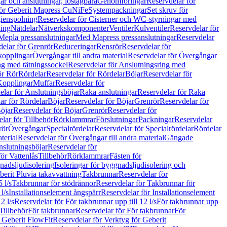
r och anslutningar, löstagbara
Genomföringar
Reservdelar för
för Geberit Mapress CuNiFe
Systempackningar
Set skruv för
ienspolning
Reservdelar för Cisterner och WC-styrningar med
ning
Nätdelar
Nätverkskomponenter
Ventiler
Kulventiler
Reservdelar för
Mepla pressanslutningar
Med Mapress pressanslutningar
Reservdelar
elar för Grenrör
Reduceringar
Rensrör
Reservdelar för
opplingar
Övergångar till andra material
Reservdelar för Övergångar
ng med tätningssockel
Reservdelar för Anslutningsring med
ör Rör
Rördelar
Reservdelar för Rördelar
Böjar
Reservdelar för
Kopplingar
Muffar
Reservdelar för
elar för Anslutningsböjar
Raka anslutningar
Reservdelar för Raka
ar för Rördelar
Böjar
Reservdelar för Böjar
Grenrör
Reservdelar för
öjar
Reservdelar för Böjar
Grenrör
Reservdelar för
lar för Tillbehör
Rörklammrar
Förslutningar
Packningar
Reservdelar
rör
Övergångar
Specialrördelar
Reservdelar för Specialrördelar
Rördelar
terial
Reservdelar för Övergångar till andra material
Gängade
slutningsböjar
Reservdelar för
ör Vattenlås
Tillbehör
Rörklammrar
Fästen för
gnadsljudisolering
Isoleringar för byggnadsljudisolering och
berit Pluvia takavvattning
Takbrunnar
Reservdelar för
 l/s
Takbrunnar för stödrännor
Reservdelar för Takbrunnar för
l/s
Installationselement ångspärr
Reservdelar för Installationselement
2 l/s
Reservdelar för För takbrunnar upp till 12 l/s
För takbrunnar upp
Tillbehör
För takbrunnar
Reservdelar för För takbrunnar
För
 Geberit FlowFit
Reservdelar för Verktyg för Geberit