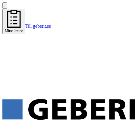
Till geberit.se
Mina listor