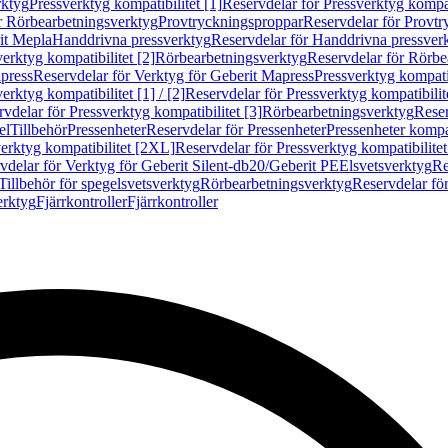
rktyg
Pressverktyg kompatibilitet [1]
Reservdelar för Pressverktyg kompati
r Rörbearbetningsverktyg
Provtryckningsproppar
Reservdelar för Provt
it Mepla
Handdrivna pressverktyg
Reservdelar för Handdrivna pressver
erktyg kompatibilitet [2]
Rörbearbetningsverktyg
Reservdelar för Rörbe
press
Reservdelar för Verktyg för Geberit Mapress
Pressverktyg kompatib
erktyg kompatibilitet [1] / [2]
Reservdelar för Pressverktyg kompatibilitet
vdelar för Pressverktyg kompatibilitet [3]
Rörbearbetningsverktyg
Reser
el
Tillbehör
Pressenheter
Reservdelar för Pressenheter
Pressenheter kompat
erktyg kompatibilitet [2XL]
Reservdelar för Pressverktyg kompatibilite
vdelar för Verktyg för Geberit Silent-db20/Geberit PE
Elsvetsverktyg
Re
Tillbehör för spegelsvetsverktyg
Rörbearbetningsverktyg
Reservdelar fö
erktyg
Fjärrkontroller
Fjärrkontroller