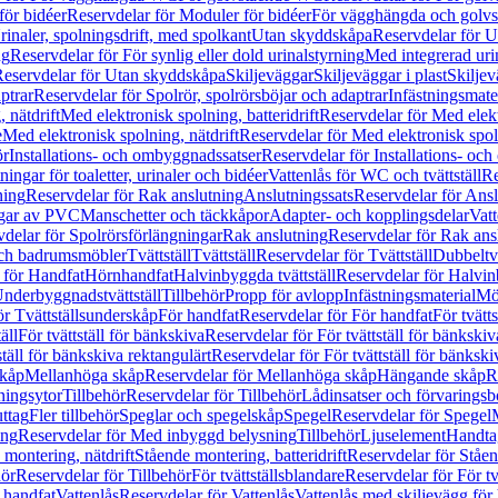
för bidéer
Reservdelar för Moduler för bidéer
För vägghängda och golvs
rinaler, spolningsdrift, med spolkant
Utan skyddskåpa
Reservdelar för 
ng
Reservdelar för För synlig eller dold urinalstyrning
Med integrerad uri
eservdelar för Utan skyddskåpa
Skiljeväggar
Skiljeväggar i plast
Skiljev
ptrar
Reservdelar för Spolrör, spolrörsböjar och adaptrar
Infästningsmate
 nätdrift
Med elektronisk spolning, batteridrift
Reservdelar för Med elektr
e
Med elektronisk spolning, nätdrift
Reservdelar för Med elektronisk spoln
ör
Installations- och ombyggnadssatser
Reservdelar för Installations- oc
ingar för toaletter, urinaler och bidéer
Vattenlås för WC och tvättställ
Re
ning
Reservdelar för Rak anslutning
Anslutningssats
Reservdelar för Ansl
ngar av PVC
Manschetter och täckkåpor
Adapter- och kopplingsdelar
Vatt
delar för Spolrörsförlängningar
Rak anslutning
Reservdelar för Rak ans
 och badrumsmöbler
Tvättställ
Tvättställ
Reservdelar för Tvättställ
Dubbeltvä
 för Handfat
Hörnhandfat
Halvinbyggda tvättställ
Reservdelar för Halvi
Underbyggnadstvättställ
Tillbehör
Propp för avlopp
Infästningsmaterial
Mö
ör Tvättställsunderskåp
För handfat
Reservdelar för För handfat
För tvätts
äll
För tvättställ för bänkskiva
Reservdelar för För tvättställ för bänkskiv
ställ för bänkskiva rektangulärt
Reservdelar för För tvättställ för bänkski
skåp
Mellanhöga skåp
Reservdelar för Mellanhöga skåp
Hängande skåp
R
ningsytor
Tillbehör
Reservdelar för Tillbehör
Lådinsatser och förvaringsb
uttag
Fler tillbehör
Speglar och spegelskåp
Spegel
Reservdelar för Spegel
ing
Reservdelar för Med inbyggd belysning
Tillbehör
Ljuselement
Handta
 montering, nätdrift
Stående montering, batteridrift
Reservdelar för Ståen
hör
Reservdelar för Tillbehör
För tvättställsblandare
Reservdelar för För tv
r handfat
Vattenlås
Reservdelar för Vattenlås
Vattenlås med skiljevägg för