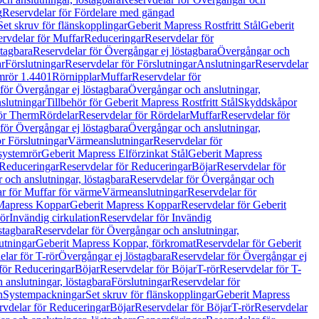
g
Reservdelar för Fördelare med gängad
Set skruv för flänskopplingar
Geberit Mapress Rostfritt Stål
Geberit
rvdelar för Muffar
Reduceringar
Reservdelar för
tagbara
Reservdelar för Övergångar ej löstagbara
Övergångar och
r
Förslutningar
Reservdelar för Förslutningar
Anslutningar
Reservdelar
mrör 1.4401
Rörnipplar
Muffar
Reservdelar för
för Övergångar ej löstagbara
Övergångar och anslutningar,
slutningar
Tillbehör för Geberit Mapress Rostfritt Stål
Skyddskåpor
ör Therm
Rördelar
Reservdelar för Rördelar
Muffar
Reservdelar för
för Övergångar ej löstagbara
Övergångar och anslutningar,
r Förslutningar
Värmeanslutningar
Reservdelar för
 systemrör
Geberit Mapress Elförzinkat Stål
Geberit Mapress
Reduceringar
Reservdelar för Reduceringar
Böjar
Reservdelar för
och anslutningar, löstagbara
Reservdelar för Övergångar och
r för Muffar för värme
Värmeanslutningar
Reservdelar för
Mapress Koppar
Geberit Mapress Koppar
Reservdelar för Geberit
rör
Invändig cirkulation
Reservdelar för Invändig
stagbara
Reservdelar för Övergångar och anslutningar,
utningar
Geberit Mapress Koppar, förkromat
Reservdelar för Geberit
lar för T-rör
Övergångar ej löstagbara
Reservdelar för Övergångar ej
för Reduceringar
Böjar
Reservdelar för Böjar
T-rör
Reservdelar för T-
 anslutningar, löstagbara
Förslutningar
Reservdelar för
n
Systempackningar
Set skruv för flänskopplingar
Geberit Mapress
rvdelar för Reduceringar
Böjar
Reservdelar för Böjar
T-rör
Reservdelar