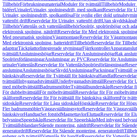
Tillbehör
Förbrukningsmaterial
Moduler för tvättställ
Tillbehör
Moduler 
bidéer
Urinaler
Urinaler, spolningsdrift, med spolkant
Reservdelar för U
Urinaler, spolningsdrift, spolkantlösa
För synlig eller dold urinalstyrni
vattenfri drift
Reservdelar för Urinaler, vattenfri drift
Utan skyddskåpa
R
Tillbehör
Vattenlås och vattenlåstillbehör
Spolrör, spolrörsböjar och ada
elektronisk spolning, nätdrift
Reservdelar för Med elektronisk spolning,
Med pneumatisk spolning
Väggmontage
Reservdelar för Väggmontag
Med elektronisk spolning, batteridrift
Tillbehör
Reservdelar för Tillbeh
adaptrar
Täckplattor
Integrerade styrningar
Fjärrkontroller
Apparatanslutn
tvättställ
Anslutningsböjar
Reservdelar för Anslutningsböjar
Rak anslut
Spolrörsförlängningar
Anslutningar av PVC
Reservdelar för Anslutni
urinaler
Vattenlås
Reservdelar för Vattenlås
Spolrörsförlängningar
Reserv
anslutning
Anslutningsböjar
Skydd
Anslutningar
Packningar
Tvättställ
bänkskiva
Reservdelar för Tvättställ för bänkskiva
Handfat
Reservdelar
tvättställ
Inbyggnadstvättställ
Underbyggnadstvättställ
Reservdelar för 
med möbeltvättställ
Badrumsmöbler
Tvättställsunderskåp
Reservdelar f
För dubbeltvättställ
För möbeltvättställ
Reservdelar för För möbeltvättst
skålform
Reservdelar för För tvättställ för bänkskiva skålform
För tvätt
sidoskåp
Reservdelar för Låga sidoskåp
Högskåp
Reservdelar för Hög
Fler badrumsmöbler
Väggavställningsytor
Reservdelar för Väggavställ
bänkskivor
Handtag
Set fotstöd
Magnettavlor
Eluttag
Reservdelar för El
belysning
Spegelskåp
Reservdelar för Spegelskåp
Med inbyggd belysn
Tvättställsblandare
Stående montering, nätdrift
Reservdelar för Stående
generatordrift
Reservdelar för Stående montering, generatordrift
Tillbe
enheter och tvättställ
Vattenlås för handfat
Reservdelar för Vattenlås fö