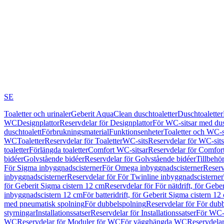
SE
Toaletter och urinaler
Geberit AquaClean duschtoaletter
Duschtoaletter
WC
Designplattor
Reservdelar för Designplattor
För WC-sitsar med du
duschtoalett
Förbrukningsmaterial
Funktionsenheter
Toaletter och WC-s
WC
Toaletter
Reservdelar för Toaletter
WC-sits
Reservdelar för WC-sits
toaletter
Förlängda toaletter
Comfort WC-sitsar
Reservdelar för Comfor
bidéer
Golvstående bidéer
Reservdelar för Golvstående bidéer
Tillbehö
För Sigma inbyggnadscisterner
För Omega inbyggnadscisterner
Reserv
inbyggnadscisterner
Reservdelar för För Twinline inbyggnadscisterner
för Geberit Sigma cistern 12 cm
Reservdelar för För nätdrift, för Gebe
inbyggnadscistern 12 cm
För batteridrift, för Geberit Sigma cistern 12
med pneumatisk spolning
För dubbelspolning
Reservdelar för För dub
styrningar
Installationssatser
Reservdelar för Installationssatser
För WC-s
WC
Reservdelar för Moduler för WC
För vägghängda WC
Reservdela