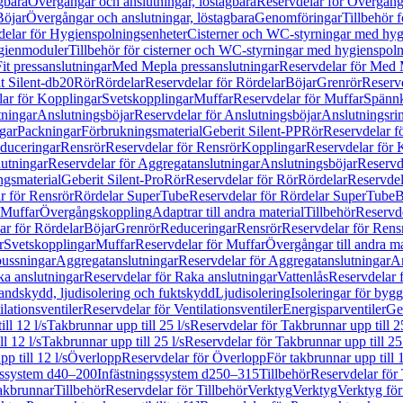
gbara
Övergångar och anslutningar, löstagbara
Reservdelar för Övergånga
Böjar
Övergångar och anslutningar, löstagbara
Genomföringar
Tillbehör 
delar för Hygienspolningsenheter
Cisterner och WC-styrningar med hyg
ygienmoduler
Tillbehör för cisterner och WC-styrningar med hygienspol
t pressanslutningar
Med Mepla pressanslutningar
Reservdelar för Med 
t Silent-db20
Rör
Rördelar
Reservdelar för Rördelar
Böjar
Grenrör
Reservd
ar för Kopplingar
Svetskopplingar
Muffar
Reservdelar för Muffar
Spännk
tningar
Anslutningsböjar
Reservdelar för Anslutningsböjar
Anslutningsri
gar
Packningar
Förbrukningsmaterial
Geberit Silent-PP
Rör
Reservdelar f
educeringar
Rensrör
Reservdelar för Rensrör
Kopplingar
Reservdelar för 
utningar
Reservdelar för Aggregatanslutningar
Anslutningsböjar
Reservd
ngsmaterial
Geberit Silent-Pro
Rör
Reservdelar för Rör
Rördelar
Reservdel
r för Rensrör
Rördelar SuperTube
Reservdelar för Rördelar SuperTube
B
 Muffar
Övergångskoppling
Adaptrar till andra material
Tillbehör
Reservde
ar för Rördelar
Böjar
Grenrör
Reduceringar
Rensrör
Reservdelar för Rens
r
Svetskopplingar
Muffar
Reservdelar för Muffar
Övergångar till andra ma
bussningar
Aggregatanslutningar
Reservdelar för Aggregatanslutningar
An
a anslutningar
Reservdelar för Raka anslutningar
Vattenlås
Reservdelar f
andskydd, ljudisolering och fuktskydd
Ljudisolering
Isoleringar för byg
ilationsventiler
Reservdelar för Ventilationsventiler
Energisparventiler
Ge
ll 12 l/s
Takbrunnar upp till 25 l/s
Reservdelar för Takbrunnar upp till 25
l 12 l/s
Takbrunnar upp till 25 l/s
Reservdelar för Takbrunnar upp till 25 
p till 12 l/s
Överlopp
Reservdelar för Överlopp
För takbrunnar upp till 1
gssystem d40–200
Infästningssystem d250–315
Tillbehör
Reservdelar för 
akbrunnar
Tillbehör
Reservdelar för Tillbehör
Verktyg
Verktyg
Verktyg för