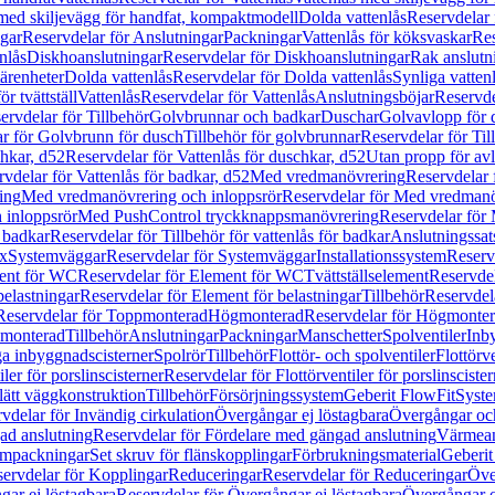
 med skiljevägg för handfat, kompaktmodell
Dolda vattenlås
Reservdelar 
gar
Reservdelar för Anslutningar
Packningar
Vattenlås för köksvaskar
Res
nlås
Diskhoanslutningar
Reservdelar för Diskhoanslutningar
Rak anslutn
tärenheter
Dolda vattenlås
Reservdelar för Dolda vattenlås
Synliga vatten
r tvättställ
Vattenlås
Reservdelar för Vattenlås
Anslutningsböjar
Reservde
ervdelar för Tillbehör
Golvbrunnar och badkar
Duschar
Golvavlopp för 
r för Golvbrunn för dusch
Tillbehör för golvbrunnar
Reservdelar för Til
chkar, d52
Reservdelar för Vattenlås för duschkar, d52
Utan propp för av
vdelar för Vattenlås för badkar, d52
Med vredmanövrering
Reservdelar
ing
Med vredmanövrering och inloppsrör
Reservdelar för Med vredmanö
 inloppsrör
Med PushControl tryckknappsmanövrering
Reservdelar för
r badkar
Reservdelar för Tillbehör för vattenlås för badkar
Anslutningssat
ix
Systemväggar
Reservdelar för Systemväggar
Installationssystem
Reservd
ent för WC
Reservdelar för Element för WC
Tvättställselement
Reservdel
belastningar
Reservdelar för Element för belastningar
Tillbehör
Reservdela
Reservdelar för Toppmonterad
Högmonterad
Reservdelar för Högmonte
 monterad
Tillbehör
Anslutningar
Packningar
Manschetter
Spolventiler
Inb
a inbyggnadscisterner
Spolrör
Tillbehör
Flottör- och spolventiler
Flottörve
iler för porslinscisterner
Reservdelar för Flottörventiler för porslinscister
lätt väggkonstruktion
Tillbehör
Försörjningssystem
Geberit FlowFit
Syst
vdelar för Invändig cirkulation
Övergångar ej löstagbara
Övergångar och
ad anslutning
Reservdelar för Fördelare med gängad anslutning
Värmean
empackningar
Set skruv för flänskopplingar
Förbrukningsmaterial
Geberit
ervdelar för Kopplingar
Reduceringar
Reservdelar för Reduceringar
Öve
ar ej löstagbara
Reservdelar för Övergångar ej löstagbara
Övergångar o