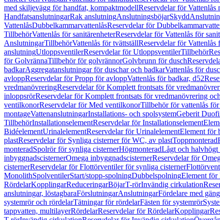
med skiljevägg för handfat, kompaktmodell
Reservdelar för Vattenlås
Handfatsanslutningar
Rak anslutning
Anslutningsböjar
Skydd
Anslutnin
Vattenlås
Dubbelkammarvattenlås
Reservdelar för Dubbelkammarvatte
Tillbehör
Vattenlås för sanitärenheter
Reservdelar för Vattenlås för sani
Anslutningar
Tillbehör
Vattenlås för tvättställ
Reservdelar för Vattenlås fö
anslutning
Utloppsventiler
Reservdelar för Utloppsventiler
Tillbehör
Res
för Golvränna
Tillbehör för golvrännor
Golvbrunn för dusch
Reservdela
badkar
Aggregatanslutningar för duschar och badkar
Vattenlås för dus
avlopp
Reservdelar för Propp för avlopp
Vattenlås för badkar, d52
Reser
vredmanövrering
Reservdelar för Komplett frontsats för vredmanövrer
inloppsrör
Reservdelar för Komplett frontsats för vredmanövrering och
ventilkonor
Reservdelar för Med ventilkonor
Tillbehör för vattenlås fö
montage
Vattenanslutningar
Installations- och spolsystem
Geberit Duof
Tillbehör
Installationselement
Reservdelar för Installationselement
Elem
Bidéelement
Urinalelement
Reservdelar för Urinalelement
Element för 
plast
Reservdelar för Synliga cisterner för WC, av plast
Toppmonterad
monterad
Spolrör för synliga cisterner
Högmonterad
Lågt och halvhögt
inbyggnadscisterner
Omega inbyggnadscisterner
Reservdelar för Omeg
cisterner
Reservdelar för Flottörventiler för synliga cisterner
Flottörvent
Monolith
Spolventiler
Start/stopp-spolning
Dubbelspolning
Element för 
Rördelar
Kopplingar
Reduceringar
Böjar
T-rör
Invändig cirkulation
Reser
anslutningar, löstagbara
Förslutningar
Anslutningar
Fördelare med gäng
systemrör och rördelar
Tätningar för rördelar
Fästen för systemrör
Syst
tappvatten, multilayer
Rördelar
Reservdelar för Rördelar
Kopplingar
Res
T-rör
Invändig cirkulation
Reservdelar för Invändig cirkulation
Övergång