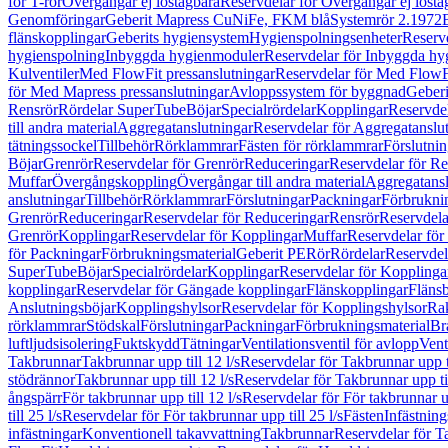
för T-rör
Övergångar ej löstagbara
Reservdelar för Övergångar ej lösta
Genomföringar
Geberit Mapress CuNiFe, FKM blå
Systemrör 2.1972
flänskopplingar
Geberits hygiensystem
Hygienspolningsenheter
Reserv
hygienspolning
Inbyggda hygienmoduler
Reservdelar för Inbyggda h
Kulventiler
Med FlowFit pressanslutningar
Reservdelar för Med FlowFi
för Med Mapress pressanslutningar
Avloppssystem för byggnad
Geberi
Rensrör
Rördelar SuperTube
Böjar
Specialrördelar
Kopplingar
Reservdel
till andra material
Aggregatanslutningar
Reservdelar för Aggregatanslu
tätningssockel
Tillbehör
Rörklammrar
Fästen för rörklammrar
Förslutnin
Böjar
Grenrör
Reservdelar för Grenrör
Reduceringar
Reservdelar för R
Muffar
Övergångskoppling
Övergångar till andra material
Aggregatansl
anslutningar
Tillbehör
Rörklammrar
Förslutningar
Packningar
Förbrukni
Grenrör
Reduceringar
Reservdelar för Reduceringar
Rensrör
Reservdela
Grenrör
Kopplingar
Reservdelar för Kopplingar
Muffar
Reservdelar för
för Packningar
Förbrukningsmaterial
Geberit PE
Rör
Rördelar
Reservdel
SuperTube
Böjar
Specialrördelar
Kopplingar
Reservdelar för Kopplinga
kopplingar
Reservdelar för Gängade kopplingar
Flänskopplingar
Fläns
Anslutningsböjar
Kopplingshylsor
Reservdelar för Kopplingshylsor
Rak
rörklammrar
Stödskal
Förslutningar
Packningar
Förbrukningsmaterial
Br
luftljudsisolering
Fuktskydd
Tätningar
Ventilationsventil för avlopp
Vent
Takbrunnar
Takbrunnar upp till 12 l/s
Reservdelar för Takbrunnar upp ti
stödrännor
Takbrunnar upp till 12 l/s
Reservdelar för Takbrunnar upp til
ångspärr
För takbrunnar upp till 12 l/s
Reservdelar för För takbrunnar up
till 25 l/s
Reservdelar för För takbrunnar upp till 25 l/s
Fästen
Infästnin
infästningar
Konventionell takavvattning
Takbrunnar
Reservdelar för T