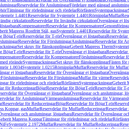
lutningar
Reservdelar för Anslutningar
Fördelare med gängad anslutnin
ehör
Tätningar för rörledningar och rördelar
Rörfästen
Systempackningar
stemrör 1.4401
Reservdelar för Systemrör 1.4401
Rörnipplar
Muffar
Rese
vändig cirkulation
Reservdelar för Invändig cirkulation
Övergångar ej lös
löstagbara
Kompensatorer
Reservdelar för Kompensatorer
Genomföringa
erit Mapress Rostfritt Stål, gas
Systemrör 1.4401
Reservdelar för Syste
ör Böjar
T-rör
Reservdelar för T-rör
Övergångar ej löstagbara
Reservdelar 
slutningar
Reservdelar för Förslutningar
Anslutningar
Reservdelar för An
ackningar
Set skruv för flänskopplingar
Geberit Mapress Therm
Systemr
ör Böjar
T-rör
Reservdelar för T-rör
Övergångar ej löstagbara
Reservdelar 
mpensatorer
Reservdelar för Kompensatorer
Förslutningar
Reservdelar fö
med rörände
Systempackningar
Set skruv för flänskopplingar
Fästen för
mrör 1.0034
Systemrör 1.0215
Rörnipplar
Muffar
Reservdelar för Muffar
ngar ej löstagbara
Reservdelar för Övergångar ej löstagbara
Övergångar 
r
Förslutningar
Reservdelar för Förslutningar
Muffar för värme
Reservdela
ingar för rörledningar och rördelar
Rörfästen
Systempackningar
Geberit 
ar för Reduceringar
Böjar
Reservdelar för Böjar
T-rör
Reservdelar för T-
servdelar för Övergångar ej löstagbara
Övergångar och anslutningar, lö
ervdelar för Anslutningar
Värmeanslutningar
Reservdelar för Värmeansl
ar
Reservdelar för Reduceringar
Böjar
Reservdelar för Böjar
T-rör
Reservde
ess Koppar, gas
Muffar
Reservdelar för Muffar
Reduceringar
Reservdelar 
Övergångar och anslutningar, löstagbara
Reservdelar för Övergångar och
 Geberit Mapress Koppar
Tätningar för rörledningar och rördelar
Rörfäste
uNiFe
Systemrör 2.1972
Muffar
Reservdelar för Muffar
Reduceringar
Rese