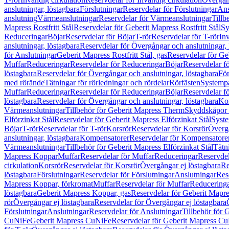
anslutningar, löstagbara
Förslutningar
Reservdelar för Förslutningar
Ans
anslutning
Värmeanslutningar
Reservdelar för Värmeanslutningar
Tillb
Mapress Rostfritt Stål
Reservdelar för Geberit Mapress Rostfritt Stål
Sy
Reduceringar
Böjar
Reservdelar för Böjar
T-rör
Reservdelar för T-rör
In
anslutningar, löstagbara
Reservdelar för Övergångar och anslutningar, 
för Anslutningar
Geberit Mapress Rostfritt Stål, gas
Reservdelar för Geb
Muffar
Reduceringar
Reservdelar för Reduceringar
Böjar
Reservdelar f
löstagbara
Reservdelar för Övergångar och anslutningar, löstagbara
För
med rörände
Tätningar för rörledningar och rördelar
Rörfästen
Systemp
Muffar
Reduceringar
Reservdelar för Reduceringar
Böjar
Reservdelar f
löstagbara
Reservdelar för Övergångar och anslutningar, löstagbara
Ko
Värmeanslutningar
Tillbehör för Geberit Mapress Therm
Skyddskåpor 
Elförzinkat Stål
Reservdelar för Geberit Mapress Elförzinkat Stål
Syste
Böjar
T-rör
Reservdelar för T-rör
Korsrör
Reservdelar för Korsrör
Övergå
anslutningar, löstagbara
Kompensatorer
Reservdelar för Kompensatore
Värmeanslutningar
Tillbehör för Geberit Mapress Elförzinkat Stål
Tätn
Mapress Koppar
Muffar
Reservdelar för Muffar
Reduceringar
Reservdel
cirkulation
Korsrör
Reservdelar för Korsrör
Övergångar ej löstagbara
Re
löstagbara
Förslutningar
Reservdelar för Förslutningar
Anslutningar
Res
Mapress Koppar, förkromat
Muffar
Reservdelar för Muffar
Reducering
löstagbara
Geberit Mapress Koppar, gas
Reservdelar för Geberit Mapr
rör
Övergångar ej löstagbara
Reservdelar för Övergångar ej löstagbara
Förslutningar
Anslutningar
Reservdelar för Anslutningar
Tillbehör för
CuNiFe
Geberit Mapress CuNiFe
Reservdelar för Geberit Mapress C