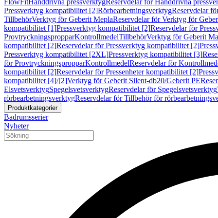
FlowFit
Handdrivna pressverktyg
Reservdelar för Handdrivna pressve
Pressverktyg kompatibilitet [2]
Rörbearbetningsverktyg
Reservdelar fö
Tillbehör
Verktyg för Geberit Mepla
Reservdelar för Verktyg för Geber
kompatibilitet [1]
Pressverktyg kompatibilitet [2]
Reservdelar för Pressv
Provtryckningsproppar
Kontrollmedel
Tillbehör
Verktyg för Geberit Ma
kompatibilitet [2]
Reservdelar för Pressverktyg kompatibilitet [2]
Pressv
Pressverktyg kompatibilitet [2XL]
Pressverktyg kompatibilitet [3]
Reser
för Provtryckningsproppar
Kontrollmedel
Reservdelar för Kontrollmed
kompatibilitet [2]
Reservdelar för Pressenheter kompatibilitet [2]
Pressv
kompatibilitet [4]/[2]
Verktyg för Geberit Silent-db20/Geberit PE
Reser
Elsvetsverktyg
Spegelsvetsverktyg
Reservdelar för Spegelsvetsverktyg
rörbearbetningsverktyg
Reservdelar för Tillbehör för rörbearbetningsv
Produktkategorier
Badrumsserier
Nyheter