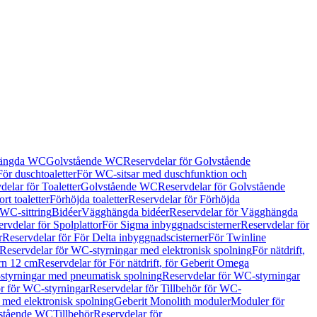
hängda WC
Golvstående WC
Reservdelar för Golvstående
För duschtoaletter
För WC-sitsar med duschfunktion och
delar för Toaletter
Golvstående WC
Reservdelar för Golvstående
rt toaletter
Förhöjda toaletter
Reservdelar för Förhöjda
 WC-sittring
Bidéer
Vägghängda bidéer
Reservdelar för Vägghängda
rvdelar för Spolplattor
För Sigma inbyggnadscisterner
Reservdelar för
r
Reservdelar för För Delta inbyggnadscisterner
För Twinline
Reservdelar för WC-styrningar med elektronisk spolning
För nätdrift,
ern 12 cm
Reservdelar för För nätdrift, för Geberit Omega
tyrningar med pneumatisk spolning
Reservdelar för WC-styrningar
ör för WC-styrningar
Reservdelar för Tillbehör för WC-
 med elektronisk spolning
Geberit Monolith moduler
Moduler för
vstående WC
Tillbehör
Reservdelar för