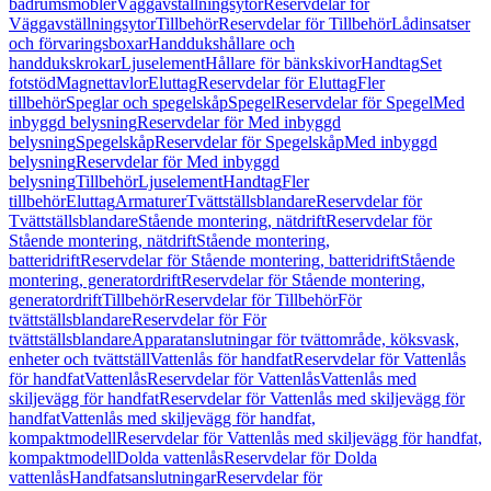
badrumsmöbler
Väggavställningsytor
Reservdelar för
Väggavställningsytor
Tillbehör
Reservdelar för Tillbehör
Lådinsatser
och förvaringsboxar
Handdukshållare och
handdukskrokar
Ljuselement
Hållare för bänkskivor
Handtag
Set
fotstöd
Magnettavlor
Eluttag
Reservdelar för Eluttag
Fler
tillbehör
Speglar och spegelskåp
Spegel
Reservdelar för Spegel
Med
inbyggd belysning
Reservdelar för Med inbyggd
belysning
Spegelskåp
Reservdelar för Spegelskåp
Med inbyggd
belysning
Reservdelar för Med inbyggd
belysning
Tillbehör
Ljuselement
Handtag
Fler
tillbehör
Eluttag
Armaturer
Tvättställsblandare
Reservdelar för
Tvättställsblandare
Stående montering, nätdrift
Reservdelar för
Stående montering, nätdrift
Stående montering,
batteridrift
Reservdelar för Stående montering, batteridrift
Stående
montering, generatordrift
Reservdelar för Stående montering,
generatordrift
Tillbehör
Reservdelar för Tillbehör
För
tvättställsblandare
Reservdelar för För
tvättställsblandare
Apparatanslutningar för tvättområde, köksvask,
enheter och tvättställ
Vattenlås för handfat
Reservdelar för Vattenlås
för handfat
Vattenlås
Reservdelar för Vattenlås
Vattenlås med
skiljevägg för handfat
Reservdelar för Vattenlås med skiljevägg för
handfat
Vattenlås med skiljevägg för handfat,
kompaktmodell
Reservdelar för Vattenlås med skiljevägg för handfat,
kompaktmodell
Dolda vattenlås
Reservdelar för Dolda
vattenlås
Handfatsanslutningar
Reservdelar för