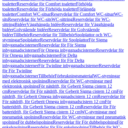
toaletter
Reservdelar för Comfort toaletter
Förhöjda
toaletter
Reservdelar för Förhöjda toaletter
Förlängda
toaletter
Comfort WC-sitsar
Reservdelar för Comfort WC-sitsar
WC-
sits
Reservdelar för WC-sits
WC-sittring
Reservdelar för WC-
sittring
Bidéer
Vägghängda bidéer
Reservdelar för Vägghängda
bidéer
Golvstående bidéer
Reservdelar för Golvstående
bidéer
Tillbehör
Reservdelar för Tillbehör
Spolplattor och WC-
styrningar
Spolplattor
Reservdelar för Spolplattor
För Sigma
inbyggnadscisterner
Reservdelar för För Sigma
inbyggnadscisterner
För Omega inbyggnadscisterner
Reservdelar för
För Omega inbyggnadscisterner
För Delta
inbyggnadscisterner
Reservdelar för För Delta
inbyggnadscisterner
För Twinline inbyggnadscisterner
Reservdelar
för För Twinline
inbyggnadscisterner
Tillbehör
Förbrukningsmaterial
WC-styrningar
med elektronisk spolning
Reservdelar för WC-styrningar med
elektronisk spolning
För nätdrift, för Geberit Sigma cistern 12
cm
Reservdelar för För nätdrift, för Geberit Sigma cistern 12 cm
För
nätdrift, för Geberit Omega inbyggnadscistern 12 cm
Reservdelar för
För nätdrift, för Geberit Omega inbyggnadscistern 12 cm
För
batteridrift, för Geberit Sigma cistern 12 cm
Reservdelar för För
batteridrift, för Geberit Sigma cistern 12 cm
WC-styrningar med
pneumatisk spolning
Reservdelar för WC-styrningar med pneumatisk
spolning
För dubbelspolning
Reservdelar för För dubbelspolning
För
enkelspolning
Reservdelar för För enkelspolning
Tillbehör för WC-