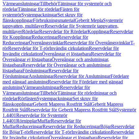
Värmeanslutningar
Tillbehör
Tätningar för systemrör och
rördelar
Tätningar för rördelar
Fästen för
systemrör
Systempackningar
Set skruv för
flänskopplingar
Förbrukningsmaterial
Geberit Mepla
Systemrör
tappvatten, multilayer
Reservdelar för Systemrör tappvatten,
multilayer
Rördelar
Reservdelar för Rördelar
Kopplingar
Reservdelar
för Kopplingar
Reduceringar
Reservdelar för
Reduceringar
Övergångsvinklar
Reservdelar för Övergångsvinklar
T-
rör
Reservdelar för T-rör
Invändig cirkulation
Reservdelar för
Invändig cirkulation
Övergångar ej löstagbara
Reservdelar för
Övergångar ej löstagbara
Övergångar och anslutningar,
löstagbara
Reservdelar för Övergångar och anslutningar,
löstagbara
Förslutningar
Reservdelar för
Förslutningar
Anslutningar
Reservdelar för Anslutningar
Fördelare
med gängad anslutning
Reservdelar för Fördelare med gängad
anslutning
Värmeanslutningar
Reservdelar för
Värmeanslutningar
Tillbehör
Tätningar för rörledningar och
rördelar
Rörfästen
Systempackningar
Set skruv för
flänskopplingar
Geberit Mapress Rostfritt Stål
Geberit Mapress
Rostfritt Stål
Reservdelar för Geberit Mapress Rostfritt Stål
Systemrör
1.4401
Reservdelar för Systemrör
1.4401
Rörnipplar
Muffar
Reservdelar för
Muffar
Reduceringar
Reservdelar för Reduceringar
Böjar
Reservdelar
för Böjar
T-rör
Reservdelar för T-rör
Invändig cirkulation
Reservdelar
för Invändig cirkulation
Övergångar ej löstagbara
Reservdelar för