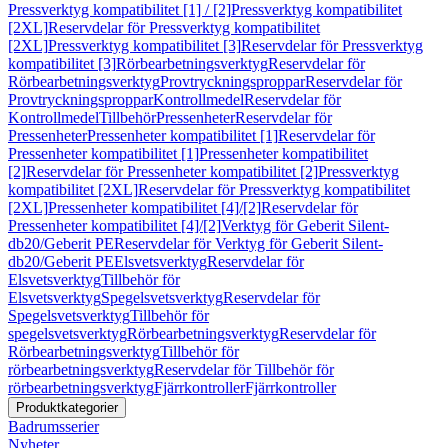
Pressverktyg kompatibilitet [1] / [2]
Pressverktyg kompatibilitet
[2XL]
Reservdelar för Pressverktyg kompatibilitet
[2XL]
Pressverktyg kompatibilitet [3]
Reservdelar för Pressverktyg
kompatibilitet [3]
Rörbearbetningsverktyg
Reservdelar för
Rörbearbetningsverktyg
Provtryckningsproppar
Reservdelar för
Provtryckningsproppar
Kontrollmedel
Reservdelar för
Kontrollmedel
Tillbehör
Pressenheter
Reservdelar för
Pressenheter
Pressenheter kompatibilitet [1]
Reservdelar för
Pressenheter kompatibilitet [1]
Pressenheter kompatibilitet
[2]
Reservdelar för Pressenheter kompatibilitet [2]
Pressverktyg
kompatibilitet [2XL]
Reservdelar för Pressverktyg kompatibilitet
[2XL]
Pressenheter kompatibilitet [4]/[2]
Reservdelar för
Pressenheter kompatibilitet [4]/[2]
Verktyg för Geberit Silent-
db20/Geberit PE
Reservdelar för Verktyg för Geberit Silent-
db20/Geberit PE
Elsvetsverktyg
Reservdelar för
Elsvetsverktyg
Tillbehör för
Elsvetsverktyg
Spegelsvetsverktyg
Reservdelar för
Spegelsvetsverktyg
Tillbehör för
spegelsvetsverktyg
Rörbearbetningsverktyg
Reservdelar för
Rörbearbetningsverktyg
Tillbehör för
rörbearbetningsverktyg
Reservdelar för Tillbehör för
rörbearbetningsverktyg
Fjärrkontroller
Fjärrkontroller
Produktkategorier
Badrumsserier
Nyheter