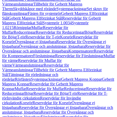
Värmeanslutningar
Tillbehör för Geberit Mapress
Therm
Skyddskåpor med rörände
Systempackningar
Set skruv för
flänskopplingar
Fästen för systemrör
Geberit Mapress Elförzinkat
Stål
Geberit Mapress Elförzinkat Stål
Reservdelar för Geberit
Mapress Elförzinkat Stål
Systemrör 1.0034
Systemrör
1.0215
Rörnipplar
Muffar
Reservdelar för
Muffar
Reduceringar
Reservdelar för Reduceringar
Böjar
Reservdelar
för Böjar
T-rör
Reservdelar för T-rör
Korsrör
Reservdelar för
Korsrör
Övergångar ej löstagbara
Reservdelar för Övergångar ej
löstagbara
Övergångar och anslutningar, löstagbara
Reservdelar för
Övergångar och anslutningar, löstagbara
Kompensatorer
Reservdelar
för Kompensatorer
Förslutningar
Reservdelar för Förslutningar
Muffar
för värme
Reservdelar för Muffar för
värme
Värmeanslutningar
Reservdelar för
Värmeanslutningar
Tillbehör för Geberit Mapress Elförzinkat
Stål
Tätningar för rörledningar och
rördelar
Rörfästen
Systempackningar
Geberit Mapress Koppar
Geberit
Mapress Koppar
Reservdelar för Geberit Mapress
Koppar
Muffar
Reservdelar för Muffar
Reduceringar
Reservdelar för
Reduceringar
Böjar
Reservdelar för Böjar
T-rör
Reservdelar för T-
rör
Invändig cirkulation
Reservdelar för Invändig
cirkulation
Korsrör
Reservdelar för Korsrör
Övergångar ej
löstagbara
Reservdelar för Övergångar ej löstagbara
Övergångar och
anslutningar, löstagbara
Reservdelar för Övergångar och
anslutningar, löstagbara
Förslutningar
Reservdelar för