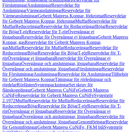
Förslutningar
Anslutningar
Reservdelar för
Anslutningar
Värmeanslutningar
Reservdelar för
Värmeanslutningar
Geberit Mapress Koppar, förkromat
Reservdelar
för Geberit Mapress Koppar, förkromat
Muffar
Reservdelar för
Muffar
Reduceringar
Reservdelar för Reduceringar
Böjar
Reservdelar
för Böjar
T-rör
Reservdelar för T-rör
Övergångar ej
löstagbara
Reservdelar för Övergångar ej löstagbara
Geberit Mapress
Koppar, gas
Reservdelar för Geberit Mapress Koppar,
gas
Muffar
Reservdelar för Muffar
Reduceringar
Reservdelar för
Reduceringar
Böjar
Reservdelar för Böjar
T-rör
Reservdelar för T-
rör
Övergångar ej löstagbara
Reservdelar för Övergångar ej
löstagbara
Övergångar och anslutningar, löstagbara
Reservdelar för
Övergångar och anslutningar, löstagbara
Förslutningar
Reservdelar
för Förslutningar
Anslutningar
Reservdelar för Anslutningar
Tillbehör
för Geberit Mapress Koppar
Tätningar för rörledningar och
rördelar
Rörfästen
Systempackningar
Set skruv för
flänskopplingar
Geberit Mapress CuNiFe
Geberit Mapress
CuNiFe
Reservdelar för Geberit Mapress CuNiFe
Systemrör
2.1972
Muffar
Reservdelar för Muffar
Reduceringar
Reservdelar för
Reduceringar
Böjar
Reservdelar för Böjar
T-rör
Reservdelar för T-
rör
Övergångar ej löstagbara
Reservdelar för Övergångar ej
löstagbara
Övergångar och anslutningar, löstagbara
Reservdelar för
Övergångar och anslutningar, löstagbara
Genomföringar
Reservdelar
för Genomföringar
Geberit Mapress CuNiFe, FKM blå
Systemrör