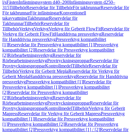
l/s
Fästen
Infästningssystem d40–200
Infästningssystem d250–
315
Tillbehör
Reservdelar för Tillbehör
För takbrunnar
Reservdelar för
För takbrunnar
För infästningar
Konventionell
takavvattning
Takbrunnar
Reservdelar för
Takbrunnar
Tillbehör
Reservdelar för
Tillbehör
Verktyg
Verktyg
Verktyg för Geberit FlowFit
Reservdelar för
Verktyg för Geberit FlowFit
Handdrivna pressverktyg
Reservdelar
för Handdrivna pressverktyg
Pressverktyg kompatibilitet
[1]
Reservdelar för Pressverktyg kompatibilitet [1]
Pressverktyg
kompatibilitet [2]
Reservdelar för Pressverktyg kompatibilitet
[2]
Rörbearbetningsverktyg
Reservdelar för
Rörbearbetningsverktyg
Provtryckningsproppar
Reservdelar för
Provtryckningsproppar
Kontrollmedel
Tillbehör
Reservdelar för
Tillbehör
Verktyg för Geberit Mepla
Reservdelar för Verktyg för
Geberit Mepla
Handdrivna pressverktyg
Reservdelar för Handdrivna
pressverktyg
Pressverktyg kompatibilitet [1]
Reservdelar för
Pressverktyg kompatibilitet [1]
Pressverktyg kompatibilitet
[2]
Reservdelar för Pressverktyg kompatibilitet
[2]
Rörbearbetningsverktyg
Reservdelar för
Rörbearbetningsverktyg
Provtryckningsproppar
Reservdelar för
Provtryckningsproppar
Kontrollmedel
Tillbehör
Verktyg för Geberit
Mapress
Reservdelar för Verktyg för Geberit Mapress
Pressverktyg
kompatibilitet [1]
Reservdelar för Pressverktyg kompatibilitet
[1]
Pressverktyg kompatibilitet [2]
Reservdelar för Pressverktyg
kompatibilitet [2]
Pressverktyg kompatibilitet [1] / [2]
Reservdelar för