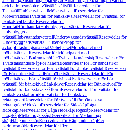
anslutning
Anslutningsböjar
Skydd
Anslutningar
Packningar
Tvättställ
och badrumsmöbler
Tvättställ
Tvättställ
Reservdelar för
Tvättställ
Dubbeltvättställ
Möbeltvättställ
Reservdelar för
Möbeltvättställ
Tvättställ för bänkskiva
Reservdelar för Tvättställ för
bänkskiva
Handfat
Reservdelar för
Handfat
Hörnhandfat
Halvinbyggda tvättställ
Reservdelar för
Halvinbyggda
tvättställ
Inbyggnadstvättställ
Underbyggnadstvättställ
Reservdelar för
Underbyggnadstvättställ
Tillbehör
Propp för
avlopp
Infästningsmaterial
Möbelpaket
Möbelpaket med
möbeltvättställ
Reservdelar för Möbelpaket med
möbeltvättställ
Badrumsmöbler
Tvättställsunderskåp
Reservdelar för
Tvättställsunderskåp
För handfat
Reservdelar för För handfat
För
tvättställ
Reservdelar för För tvättställ
För dubbeltvättställ
Reservdelar
för För dubbeltvättställ
För möbeltvättställ
Reservdelar för För
möbeltvättställ
För tvättställ för bänkskiva
Reservdelar för För
tvättställ för bänkskiva
Bänkskivor
Reservdelar för Bänkskivor
För
tvättställ för bänkskiva skålform
Reservdelar för För tvättställ för
bänkskiva skålform
För tvättställ för bänkskiva
rektangulärt
Reservdelar för För tvättställ för bänkskiva
rektangulärt
Sidoskåp
Reservdelar för Sidoskåp
Låga
sidoskåp
Reservdelar för Låga sidoskåp
Högskåp
Reservdelar för
Högskåp
Mellanhöga skåp
Reservdelar för Mellanhöga
skåp
Hängande skåp
Reservdelar för Hängande skåp
Fler
badrumsmöbler
Reservdelar för Fler