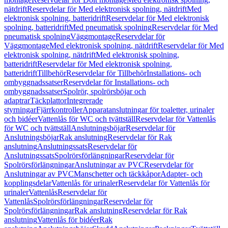
nätdrift
Reservdelar för Med elektronisk spolning, nätdrift
Med
elektronisk spolning, batteridrift
Reservdelar för Med elektronisk
spolning, batteridrift
Med pneumatisk spolning
Reservdelar för Med
pneumatisk spolning
Väggmontage
Reservdelar för
Väggmontage
Med elektronisk spolning, nätdrift
Reservdelar för Med
elektronisk spolning, nätdrift
Med elektronisk spolning,
batteridrift
Reservdelar för Med elektronisk spolning,
batteridrift
Tillbehör
Reservdelar för Tillbehör
Installations- och
ombyggnadssatser
Reservdelar för Installations- och
ombyggnadssatser
Spolrör, spolrörsböjar och
adaptrar
Täckplattor
Integrerade
styrningar
Fjärrkontroller
Apparatanslutningar för toaletter, urinaler
och bidéer
Vattenlås för WC och tvättställ
Reservdelar för Vattenlås
för WC och tvättställ
Anslutningsböjar
Reservdelar för
Anslutningsböjar
Rak anslutning
Reservdelar för Rak
anslutning
Anslutningssats
Reservdelar för
Anslutningssats
Spolrörsförlängningar
Reservdelar för
Spolrörsförlängningar
Anslutningar av PVC
Reservdelar för
Anslutningar av PVC
Manschetter och täckkåpor
Adapter- och
kopplingsdelar
Vattenlås för urinaler
Reservdelar för Vattenlås för
urinaler
Vattenlås
Reservdelar för
Vattenlås
Spolrörsförlängningar
Reservdelar för
Spolrörsförlängningar
Rak anslutning
Reservdelar för Rak
anslutning
Vattenlås för bidéer
Rak