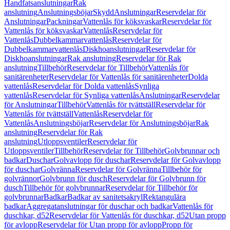
Handfatsanslutningar
Rak
anslutning
Anslutningsböjar
Skydd
Anslutningar
Reservdelar för
Anslutningar
Packningar
Vattenlås för köksvaskar
Reservdelar för
Vattenlås för köksvaskar
Vattenlås
Reservdelar för
Vattenlås
Dubbelkammarvattenlås
Reservdelar för
Dubbelkammarvattenlås
Diskhoanslutningar
Reservdelar för
Diskhoanslutningar
Rak anslutning
Reservdelar för Rak
anslutning
Tillbehör
Reservdelar för Tillbehör
Vattenlås för
sanitärenheter
Reservdelar för Vattenlås för sanitärenheter
Dolda
vattenlås
Reservdelar för Dolda vattenlås
Synliga
vattenlås
Reservdelar för Synliga vattenlås
Anslutningar
Reservdelar
för Anslutningar
Tillbehör
Vattenlås för tvättställ
Reservdelar för
Vattenlås för tvättställ
Vattenlås
Reservdelar för
Vattenlås
Anslutningsböjar
Reservdelar för Anslutningsböjar
Rak
anslutning
Reservdelar för Rak
anslutning
Utloppsventiler
Reservdelar för
Utloppsventiler
Tillbehör
Reservdelar för Tillbehör
Golvbrunnar och
badkar
Duschar
Golvavlopp för duschar
Reservdelar för Golvavlopp
för duschar
Golvränna
Reservdelar för Golvränna
Tillbehör för
golvrännor
Golvbrunn för dusch
Reservdelar för Golvbrunn för
dusch
Tillbehör för golvbrunnar
Reservdelar för Tillbehör för
golvbrunnar
Badkar
Badkar av sanitetsakryl
Rektangulära
badkar
Aggregatanslutningar för duschar och badkar
Vattenlås för
duschkar, d52
Reservdelar för Vattenlås för duschkar, d52
Utan propp
för avlopp
Reservdelar för Utan propp för avlopp
Propp för