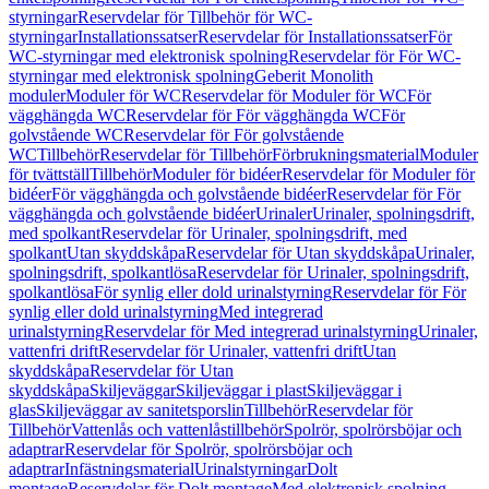
styrningar
Reservdelar för Tillbehör för WC-
styrningar
Installationssatser
Reservdelar för Installationssatser
För
WC-styrningar med elektronisk spolning
Reservdelar för För WC-
styrningar med elektronisk spolning
Geberit Monolith
moduler
Moduler för WC
Reservdelar för Moduler för WC
För
vägghängda WC
Reservdelar för För vägghängda WC
För
golvstående WC
Reservdelar för För golvstående
WC
Tillbehör
Reservdelar för Tillbehör
Förbrukningsmaterial
Moduler
för tvättställ
Tillbehör
Moduler för bidéer
Reservdelar för Moduler för
bidéer
För vägghängda och golvstående bidéer
Reservdelar för För
vägghängda och golvstående bidéer
Urinaler
Urinaler, spolningsdrift,
med spolkant
Reservdelar för Urinaler, spolningsdrift, med
spolkant
Utan skyddskåpa
Reservdelar för Utan skyddskåpa
Urinaler,
spolningsdrift, spolkantlösa
Reservdelar för Urinaler, spolningsdrift,
spolkantlösa
För synlig eller dold urinalstyrning
Reservdelar för För
synlig eller dold urinalstyrning
Med integrerad
urinalstyrning
Reservdelar för Med integrerad urinalstyrning
Urinaler,
vattenfri drift
Reservdelar för Urinaler, vattenfri drift
Utan
skyddskåpa
Reservdelar för Utan
skyddskåpa
Skiljeväggar
Skiljeväggar i plast
Skiljeväggar i
glas
Skiljeväggar av sanitetsporslin
Tillbehör
Reservdelar för
Tillbehör
Vattenlås och vattenlåstillbehör
Spolrör, spolrörsböjar och
adaptrar
Reservdelar för Spolrör, spolrörsböjar och
adaptrar
Infästningsmaterial
Urinalstyrningar
Dolt
montage
Reservdelar för Dolt montage
Med elektronisk spolning,