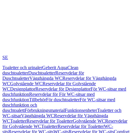
SE
Toaletter och urinaler
Geberit AquaClean
duschtoaletter
Duschtoaletter
Reservdelar för
Duschtoaletter
Vägghängda WC
Reservdelar för Vägghängda
WC
Golvstående WC
Reservdelar för Golvstående
WC
Designplattor
Reservdelar för Designplattor
För WC-sitsar med
duschfunktion
Reservdelar för För WC-sitsar med
duschfunktion
Tillbehör
För duschtoaletter
För WC-sitsar med
duschfunktion och
duschtoalett
Förbrukningsmaterial
Funktionsenheter
Toaletter och
WC-sitsar
Vägghängda WC
Reservdelar för Vägghängda
WC
Toaletter
Reservdelar för Toaletter
Golvstående WC
Reservdelar
för Golvstående WC
Toaletter
Reservdelar för Toaletter
WC-
sits
Reservdelar för WC-sits
WC-sits
Reservdelar för WC-sits
Comfort