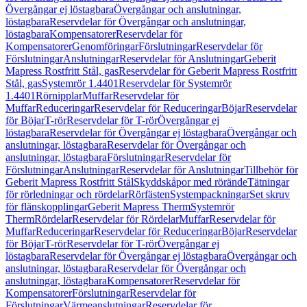
Övergångar ej löstagbara
Övergångar och anslutningar,
löstagbara
Reservdelar för Övergångar och anslutningar,
löstagbara
Kompensatorer
Reservdelar för
Kompensatorer
Genomföringar
Förslutningar
Reservdelar för
Förslutningar
Anslutningar
Reservdelar för Anslutningar
Geberit
Mapress Rostfritt Stål, gas
Reservdelar för Geberit Mapress Rostfritt
Stål, gas
Systemrör 1.4401
Reservdelar för Systemrör
1.4401
Rörnipplar
Muffar
Reservdelar för
Muffar
Reduceringar
Reservdelar för Reduceringar
Böjar
Reservdelar
för Böjar
T-rör
Reservdelar för T-rör
Övergångar ej
löstagbara
Reservdelar för Övergångar ej löstagbara
Övergångar och
anslutningar, löstagbara
Reservdelar för Övergångar och
anslutningar, löstagbara
Förslutningar
Reservdelar för
Förslutningar
Anslutningar
Reservdelar för Anslutningar
Tillbehör för
Geberit Mapress Rostfritt Stål
Skyddskåpor med rörände
Tätningar
för rörledningar och rördelar
Rörfästen
Systempackningar
Set skruv
för flänskopplingar
Geberit Mapress Therm
Systemrör
Therm
Rördelar
Reservdelar för Rördelar
Muffar
Reservdelar för
Muffar
Reduceringar
Reservdelar för Reduceringar
Böjar
Reservdelar
för Böjar
T-rör
Reservdelar för T-rör
Övergångar ej
löstagbara
Reservdelar för Övergångar ej löstagbara
Övergångar och
anslutningar, löstagbara
Reservdelar för Övergångar och
anslutningar, löstagbara
Kompensatorer
Reservdelar för
Kompensatorer
Förslutningar
Reservdelar för
Förslutningar
Värmeanslutningar
Reservdelar för