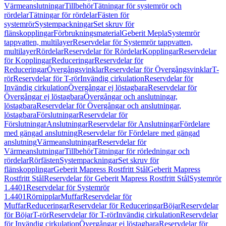
Värmeanslutningar
Tillbehör
Tätningar för systemrör och
rördelar
Tätningar för rördelar
Fästen för
systemrör
Systempackningar
Set skruv för
flänskopplingar
Förbrukningsmaterial
Geberit Mepla
Systemrör
tappvatten, multilayer
Reservdelar för Systemrör tappvatten,
multilayer
Rördelar
Reservdelar för Rördelar
Kopplingar
Reservdelar
för Kopplingar
Reduceringar
Reservdelar för
Reduceringar
Övergångsvinklar
Reservdelar för Övergångsvinklar
T-
rör
Reservdelar för T-rör
Invändig cirkulation
Reservdelar för
Invändig cirkulation
Övergångar ej löstagbara
Reservdelar för
Övergångar ej löstagbara
Övergångar och anslutningar,
löstagbara
Reservdelar för Övergångar och anslutningar,
löstagbara
Förslutningar
Reservdelar för
Förslutningar
Anslutningar
Reservdelar för Anslutningar
Fördelare
med gängad anslutning
Reservdelar för Fördelare med gängad
anslutning
Värmeanslutningar
Reservdelar för
Värmeanslutningar
Tillbehör
Tätningar för rörledningar och
rördelar
Rörfästen
Systempackningar
Set skruv för
flänskopplingar
Geberit Mapress Rostfritt Stål
Geberit Mapress
Rostfritt Stål
Reservdelar för Geberit Mapress Rostfritt Stål
Systemrör
1.4401
Reservdelar för Systemrör
1.4401
Rörnipplar
Muffar
Reservdelar för
Muffar
Reduceringar
Reservdelar för Reduceringar
Böjar
Reservdelar
för Böjar
T-rör
Reservdelar för T-rör
Invändig cirkulation
Reservdelar
för Invändig cirkulation
Övergångar ej löstagbara
Reservdelar för