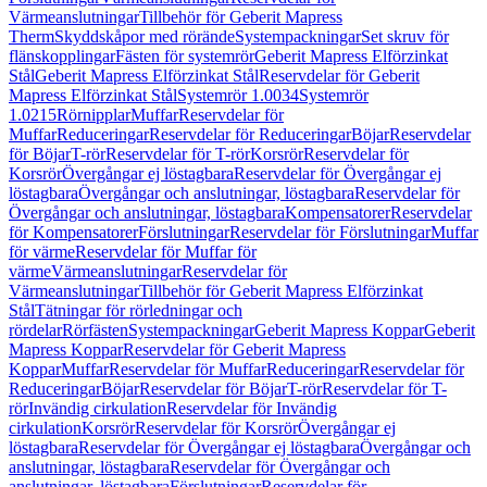
Värmeanslutningar
Tillbehör för Geberit Mapress
Therm
Skyddskåpor med rörände
Systempackningar
Set skruv för
flänskopplingar
Fästen för systemrör
Geberit Mapress Elförzinkat
Stål
Geberit Mapress Elförzinkat Stål
Reservdelar för Geberit
Mapress Elförzinkat Stål
Systemrör 1.0034
Systemrör
1.0215
Rörnipplar
Muffar
Reservdelar för
Muffar
Reduceringar
Reservdelar för Reduceringar
Böjar
Reservdelar
för Böjar
T-rör
Reservdelar för T-rör
Korsrör
Reservdelar för
Korsrör
Övergångar ej löstagbara
Reservdelar för Övergångar ej
löstagbara
Övergångar och anslutningar, löstagbara
Reservdelar för
Övergångar och anslutningar, löstagbara
Kompensatorer
Reservdelar
för Kompensatorer
Förslutningar
Reservdelar för Förslutningar
Muffar
för värme
Reservdelar för Muffar för
värme
Värmeanslutningar
Reservdelar för
Värmeanslutningar
Tillbehör för Geberit Mapress Elförzinkat
Stål
Tätningar för rörledningar och
rördelar
Rörfästen
Systempackningar
Geberit Mapress Koppar
Geberit
Mapress Koppar
Reservdelar för Geberit Mapress
Koppar
Muffar
Reservdelar för Muffar
Reduceringar
Reservdelar för
Reduceringar
Böjar
Reservdelar för Böjar
T-rör
Reservdelar för T-
rör
Invändig cirkulation
Reservdelar för Invändig
cirkulation
Korsrör
Reservdelar för Korsrör
Övergångar ej
löstagbara
Reservdelar för Övergångar ej löstagbara
Övergångar och
anslutningar, löstagbara
Reservdelar för Övergångar och
anslutningar, löstagbara
Förslutningar
Reservdelar för