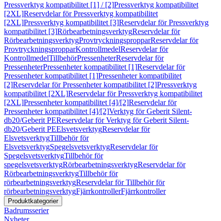
Pressverktyg kompatibilitet [1] / [2]
Pressverktyg kompatibilitet
[2XL]
Reservdelar för Pressverktyg kompatibilitet
[2XL]
Pressverktyg kompatibilitet [3]
Reservdelar för Pressverktyg
kompatibilitet [3]
Rörbearbetningsverktyg
Reservdelar för
Rörbearbetningsverktyg
Provtryckningsproppar
Reservdelar för
Provtryckningsproppar
Kontrollmedel
Reservdelar för
Kontrollmedel
Tillbehör
Pressenheter
Reservdelar för
Pressenheter
Pressenheter kompatibilitet [1]
Reservdelar för
Pressenheter kompatibilitet [1]
Pressenheter kompatibilitet
[2]
Reservdelar för Pressenheter kompatibilitet [2]
Pressverktyg
kompatibilitet [2XL]
Reservdelar för Pressverktyg kompatibilitet
[2XL]
Pressenheter kompatibilitet [4]/[2]
Reservdelar för
Pressenheter kompatibilitet [4]/[2]
Verktyg för Geberit Silent-
db20/Geberit PE
Reservdelar för Verktyg för Geberit Silent-
db20/Geberit PE
Elsvetsverktyg
Reservdelar för
Elsvetsverktyg
Tillbehör för
Elsvetsverktyg
Spegelsvetsverktyg
Reservdelar för
Spegelsvetsverktyg
Tillbehör för
spegelsvetsverktyg
Rörbearbetningsverktyg
Reservdelar för
Rörbearbetningsverktyg
Tillbehör för
rörbearbetningsverktyg
Reservdelar för Tillbehör för
rörbearbetningsverktyg
Fjärrkontroller
Fjärrkontroller
Produktkategorier
Badrumsserier
Nyheter