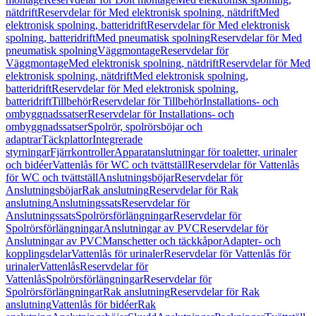
nätdrift
Reservdelar för Med elektronisk spolning, nätdrift
Med
elektronisk spolning, batteridrift
Reservdelar för Med elektronisk
spolning, batteridrift
Med pneumatisk spolning
Reservdelar för Med
pneumatisk spolning
Väggmontage
Reservdelar för
Väggmontage
Med elektronisk spolning, nätdrift
Reservdelar för Med
elektronisk spolning, nätdrift
Med elektronisk spolning,
batteridrift
Reservdelar för Med elektronisk spolning,
batteridrift
Tillbehör
Reservdelar för Tillbehör
Installations- och
ombyggnadssatser
Reservdelar för Installations- och
ombyggnadssatser
Spolrör, spolrörsböjar och
adaptrar
Täckplattor
Integrerade
styrningar
Fjärrkontroller
Apparatanslutningar för toaletter, urinaler
och bidéer
Vattenlås för WC och tvättställ
Reservdelar för Vattenlås
för WC och tvättställ
Anslutningsböjar
Reservdelar för
Anslutningsböjar
Rak anslutning
Reservdelar för Rak
anslutning
Anslutningssats
Reservdelar för
Anslutningssats
Spolrörsförlängningar
Reservdelar för
Spolrörsförlängningar
Anslutningar av PVC
Reservdelar för
Anslutningar av PVC
Manschetter och täckkåpor
Adapter- och
kopplingsdelar
Vattenlås för urinaler
Reservdelar för Vattenlås för
urinaler
Vattenlås
Reservdelar för
Vattenlås
Spolrörsförlängningar
Reservdelar för
Spolrörsförlängningar
Rak anslutning
Reservdelar för Rak
anslutning
Vattenlås för bidéer
Rak