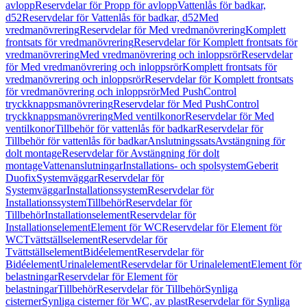
avlopp
Reservdelar för Propp för avlopp
Vattenlås för badkar,
d52
Reservdelar för Vattenlås för badkar, d52
Med
vredmanövrering
Reservdelar för Med vredmanövrering
Komplett
frontsats för vredmanövrering
Reservdelar för Komplett frontsats för
vredmanövrering
Med vredmanövrering och inloppsrör
Reservdelar
för Med vredmanövrering och inloppsrör
Komplett frontsats för
vredmanövrering och inloppsrör
Reservdelar för Komplett frontsats
för vredmanövrering och inloppsrör
Med PushControl
tryckknappsmanövrering
Reservdelar för Med PushControl
tryckknappsmanövrering
Med ventilkonor
Reservdelar för Med
ventilkonor
Tillbehör för vattenlås för badkar
Reservdelar för
Tillbehör för vattenlås för badkar
Anslutningssats
Avstängning för
dolt montage
Reservdelar för Avstängning för dolt
montage
Vattenanslutningar
Installations- och spolsystem
Geberit
Duofix
Systemväggar
Reservdelar för
Systemväggar
Installationssystem
Reservdelar för
Installationssystem
Tillbehör
Reservdelar för
Tillbehör
Installationselement
Reservdelar för
Installationselement
Element för WC
Reservdelar för Element för
WC
Tvättställselement
Reservdelar för
Tvättställselement
Bidéelement
Reservdelar för
Bidéelement
Urinalelement
Reservdelar för Urinalelement
Element för
belastningar
Reservdelar för Element för
belastningar
Tillbehör
Reservdelar för Tillbehör
Synliga
cisterner
Synliga cisterner för WC, av plast
Reservdelar för Synliga