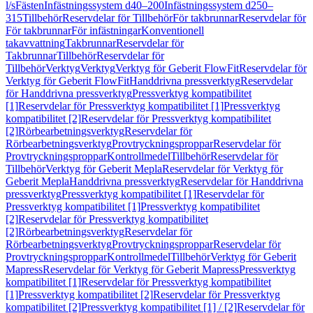
l/s
Fästen
Infästningssystem d40–200
Infästningssystem d250–
315
Tillbehör
Reservdelar för Tillbehör
För takbrunnar
Reservdelar för
För takbrunnar
För infästningar
Konventionell
takavvattning
Takbrunnar
Reservdelar för
Takbrunnar
Tillbehör
Reservdelar för
Tillbehör
Verktyg
Verktyg
Verktyg för Geberit FlowFit
Reservdelar för
Verktyg för Geberit FlowFit
Handdrivna pressverktyg
Reservdelar
för Handdrivna pressverktyg
Pressverktyg kompatibilitet
[1]
Reservdelar för Pressverktyg kompatibilitet [1]
Pressverktyg
kompatibilitet [2]
Reservdelar för Pressverktyg kompatibilitet
[2]
Rörbearbetningsverktyg
Reservdelar för
Rörbearbetningsverktyg
Provtryckningsproppar
Reservdelar för
Provtryckningsproppar
Kontrollmedel
Tillbehör
Reservdelar för
Tillbehör
Verktyg för Geberit Mepla
Reservdelar för Verktyg för
Geberit Mepla
Handdrivna pressverktyg
Reservdelar för Handdrivna
pressverktyg
Pressverktyg kompatibilitet [1]
Reservdelar för
Pressverktyg kompatibilitet [1]
Pressverktyg kompatibilitet
[2]
Reservdelar för Pressverktyg kompatibilitet
[2]
Rörbearbetningsverktyg
Reservdelar för
Rörbearbetningsverktyg
Provtryckningsproppar
Reservdelar för
Provtryckningsproppar
Kontrollmedel
Tillbehör
Verktyg för Geberit
Mapress
Reservdelar för Verktyg för Geberit Mapress
Pressverktyg
kompatibilitet [1]
Reservdelar för Pressverktyg kompatibilitet
[1]
Pressverktyg kompatibilitet [2]
Reservdelar för Pressverktyg
kompatibilitet [2]
Pressverktyg kompatibilitet [1] / [2]
Reservdelar för