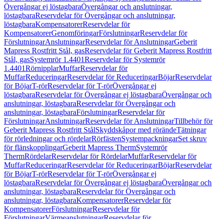
Övergångar ej löstagbara
Övergångar och anslutningar,
löstagbara
Reservdelar för Övergångar och anslutningar,
löstagbara
Kompensatorer
Reservdelar för
Kompensatorer
Genomföringar
Förslutningar
Reservdelar för
Förslutningar
Anslutningar
Reservdelar för Anslutningar
Geberit
Mapress Rostfritt Stål, gas
Reservdelar för Geberit Mapress Rostfritt
Stål, gas
Systemrör 1.4401
Reservdelar för Systemrör
1.4401
Rörnipplar
Muffar
Reservdelar för
Muffar
Reduceringar
Reservdelar för Reduceringar
Böjar
Reservdelar
för Böjar
T-rör
Reservdelar för T-rör
Övergångar ej
löstagbara
Reservdelar för Övergångar ej löstagbara
Övergångar och
anslutningar, löstagbara
Reservdelar för Övergångar och
anslutningar, löstagbara
Förslutningar
Reservdelar för
Förslutningar
Anslutningar
Reservdelar för Anslutningar
Tillbehör för
Geberit Mapress Rostfritt Stål
Skyddskåpor med rörände
Tätningar
för rörledningar och rördelar
Rörfästen
Systempackningar
Set skruv
för flänskopplingar
Geberit Mapress Therm
Systemrör
Therm
Rördelar
Reservdelar för Rördelar
Muffar
Reservdelar för
Muffar
Reduceringar
Reservdelar för Reduceringar
Böjar
Reservdelar
för Böjar
T-rör
Reservdelar för T-rör
Övergångar ej
löstagbara
Reservdelar för Övergångar ej löstagbara
Övergångar och
anslutningar, löstagbara
Reservdelar för Övergångar och
anslutningar, löstagbara
Kompensatorer
Reservdelar för
Kompensatorer
Förslutningar
Reservdelar för
Förslutningar
Värmeanslutningar
Reservdelar för