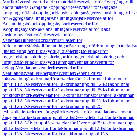
Muffar
Övergångar till andra material
Reservdelar för Övergångar till
andra material
Gängade kopplingar
Reservdelar för Gängade
kopplingar
Flänskopplingar
Flänsbussningar
Aggregatanslutningar
Rese
för Aggregatanslutningar
Anslutningsböjar
Reservdelar för
Anslutningsböjar
Kopplingshylsor
Reservdelar för
Kopplingshylsor
Raka anslutningar
Reservdelar för Raka
anslutningar
Vattenlås
Reservdelar för
Vattenlås
Tillbehör
Rörklammrar
Fästen för
rörklammrar
Stödskal
Förslutningar
Packningar
Förbrukningsmaterial
Br
ljudisolering och fuktskydd
Ljudisolering
Isoleringar för
byggnadsljudisolering
Isoleringar för byggnadsljudisolering och
luftljudsisolering
Fuktskydd
Tätningar
Ventilationsventil för
avlopp
Ventilationsventiler
Reservdelar för
Ventilationsventiler
Energisparventiler
Geberit Pluvia
takavvattning
Takbrunnar
Reservdelar för Takbrunnar
Takbrunnar
upp till 12 l/s
Reservdelar för Takbrunnar upp till 12 l/s
Takbrunnar
upp till 25 l/s
Reservdelar för Takbrunnar upp till 25 l/s
Takbrunnar
för stödrännor
Reservdelar för Takbrunnar för stödrännor
Takbrunnar
upp till 12 l/s
Reservdelar för Takbrunnar upp till 12 l/s
Takbrunnar
upp till 25 l/s
Reservdelar för Takbrunnar upp till 25
l/s
Installationselement ångspärr
Reservdelar för Installationselement
ångspärr
För takbrunnar upp till 12 l/s
Reservdelar för För takbrunnar
upp till 12 l/s
Överlopp
Reservdelar för Överlopp
För takbrunnar upp
till 12 l/s
Reservdelar för För takbrunnar upp till 12 l/s
För takbrunnar
upp till 25 l/s
Reservdelar för För takbrunnar upp till 25