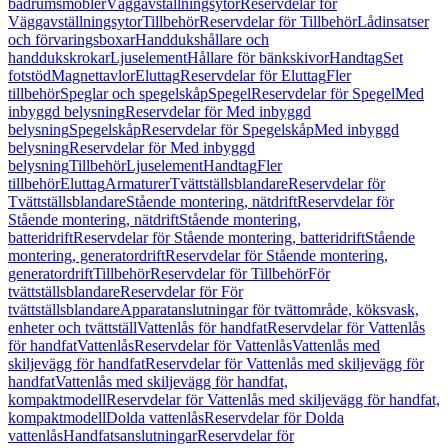
badrumsmöbler
Väggavställningsytor
Reservdelar för
Väggavställningsytor
Tillbehör
Reservdelar för Tillbehör
Lådinsatser
och förvaringsboxar
Handdukshållare och
handdukskrokar
Ljuselement
Hållare för bänkskivor
Handtag
Set
fotstöd
Magnettavlor
Eluttag
Reservdelar för Eluttag
Fler
tillbehör
Speglar och spegelskåp
Spegel
Reservdelar för Spegel
Med
inbyggd belysning
Reservdelar för Med inbyggd
belysning
Spegelskåp
Reservdelar för Spegelskåp
Med inbyggd
belysning
Reservdelar för Med inbyggd
belysning
Tillbehör
Ljuselement
Handtag
Fler
tillbehör
Eluttag
Armaturer
Tvättställsblandare
Reservdelar för
Tvättställsblandare
Stående montering, nätdrift
Reservdelar för
Stående montering, nätdrift
Stående montering,
batteridrift
Reservdelar för Stående montering, batteridrift
Stående
montering, generatordrift
Reservdelar för Stående montering,
generatordrift
Tillbehör
Reservdelar för Tillbehör
För
tvättställsblandare
Reservdelar för För
tvättställsblandare
Apparatanslutningar för tvättområde, köksvask,
enheter och tvättställ
Vattenlås för handfat
Reservdelar för Vattenlås
för handfat
Vattenlås
Reservdelar för Vattenlås
Vattenlås med
skiljevägg för handfat
Reservdelar för Vattenlås med skiljevägg för
handfat
Vattenlås med skiljevägg för handfat,
kompaktmodell
Reservdelar för Vattenlås med skiljevägg för handfat,
kompaktmodell
Dolda vattenlås
Reservdelar för Dolda
vattenlås
Handfatsanslutningar
Reservdelar för