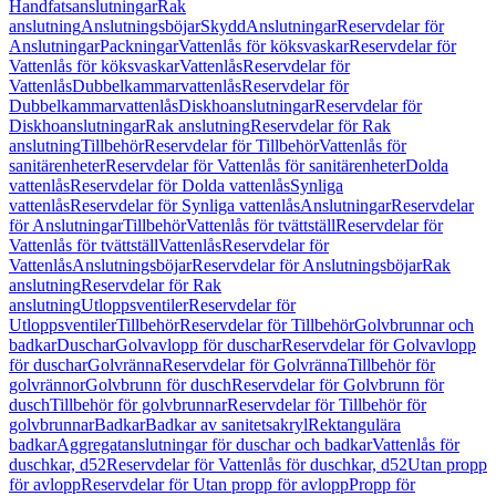
Handfatsanslutningar
Rak
anslutning
Anslutningsböjar
Skydd
Anslutningar
Reservdelar för
Anslutningar
Packningar
Vattenlås för köksvaskar
Reservdelar för
Vattenlås för köksvaskar
Vattenlås
Reservdelar för
Vattenlås
Dubbelkammarvattenlås
Reservdelar för
Dubbelkammarvattenlås
Diskhoanslutningar
Reservdelar för
Diskhoanslutningar
Rak anslutning
Reservdelar för Rak
anslutning
Tillbehör
Reservdelar för Tillbehör
Vattenlås för
sanitärenheter
Reservdelar för Vattenlås för sanitärenheter
Dolda
vattenlås
Reservdelar för Dolda vattenlås
Synliga
vattenlås
Reservdelar för Synliga vattenlås
Anslutningar
Reservdelar
för Anslutningar
Tillbehör
Vattenlås för tvättställ
Reservdelar för
Vattenlås för tvättställ
Vattenlås
Reservdelar för
Vattenlås
Anslutningsböjar
Reservdelar för Anslutningsböjar
Rak
anslutning
Reservdelar för Rak
anslutning
Utloppsventiler
Reservdelar för
Utloppsventiler
Tillbehör
Reservdelar för Tillbehör
Golvbrunnar och
badkar
Duschar
Golvavlopp för duschar
Reservdelar för Golvavlopp
för duschar
Golvränna
Reservdelar för Golvränna
Tillbehör för
golvrännor
Golvbrunn för dusch
Reservdelar för Golvbrunn för
dusch
Tillbehör för golvbrunnar
Reservdelar för Tillbehör för
golvbrunnar
Badkar
Badkar av sanitetsakryl
Rektangulära
badkar
Aggregatanslutningar för duschar och badkar
Vattenlås för
duschkar, d52
Reservdelar för Vattenlås för duschkar, d52
Utan propp
för avlopp
Reservdelar för Utan propp för avlopp
Propp för