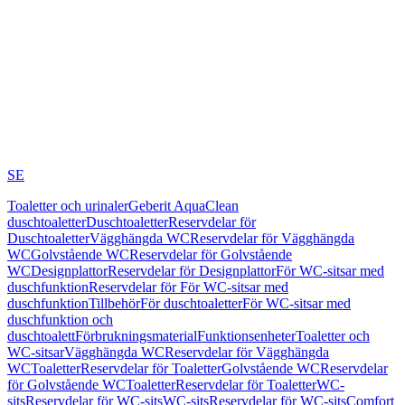
SE
Toaletter och urinaler
Geberit AquaClean
duschtoaletter
Duschtoaletter
Reservdelar för
Duschtoaletter
Vägghängda WC
Reservdelar för Vägghängda
WC
Golvstående WC
Reservdelar för Golvstående
WC
Designplattor
Reservdelar för Designplattor
För WC-sitsar med
duschfunktion
Reservdelar för För WC-sitsar med
duschfunktion
Tillbehör
För duschtoaletter
För WC-sitsar med
duschfunktion och
duschtoalett
Förbrukningsmaterial
Funktionsenheter
Toaletter och
WC-sitsar
Vägghängda WC
Reservdelar för Vägghängda
WC
Toaletter
Reservdelar för Toaletter
Golvstående WC
Reservdelar
för Golvstående WC
Toaletter
Reservdelar för Toaletter
WC-
sits
Reservdelar för WC-sits
WC-sits
Reservdelar för WC-sits
Comfort