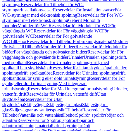
styrningar
Reservdelar för Tillbehör för WC-
styrningar
Installationssatser
Reservdelar för Installationssatser
För
WC-styrningar med elektronisk spolning
Reservdelar för För WC-
styrningar med elektronisk spolning
Geberit Monolith
moduler
Moduler för WC
Reservdelar för Moduler för WC
För
vägghängda WC
Reservdelar för För vägghängda WC
För
golvstående WC
Reservdelar för För golvstående
WC
Tillbehör
Reservdelar för Tillbehör
Förbrukningsmaterial
Moduler
för tvättställ
Tillbehör
Moduler för bidéer
Reservdelar för Moduler för
bidéer
För vägghängda och golvstående bidéer
Reservdelar för För
vägghängda och golvstående bidéer
Urinaler
Urinaler, spolningsdrift,
med spolkant
Reservdelar för Urinaler, spolningsdrift, med
spolkant
Utan skyddskåpa
Reservdelar för Utan skyddskåpa
Urinaler,
spolningsdrift, spolkantlösa
Reservdelar för Urinaler, spolningsdrift,
spolkantlösa
För synlig eller dold urinalstyrning
Reservdelar för För
synlig eller dold urinalstyrning
Med integrerad
urinalstyrning
Reservdelar för Med integrerad urinalstyrning
Urinaler,
vattenfri drift
Reservdelar för Urinaler, vattenfri drift
Utan
skyddskåpa
Reservdelar för Utan
skyddskåpa
Skiljeväggar
Skiljeväggar i plast
Skiljeväggar i
glas
Skiljeväggar av sanitetsporslin
Tillbehör
Reservdelar för
Tillbehör
Vattenlås och vattenlåstillbehör
Spolrör, spolrörsböjar och
adaptrar
Reservdelar för Spolrör, spolrörsböjar och
adaptrar
Infästningsmaterial
Urinalstyrningar
Dolt
montage
Reservdelar för Dolt montage
Med elektronisk spolning,