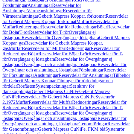
Förslutningar
Anslutningar
Reservdelar för
Anslutningar
Värmeanslutningar
Reservdelar för
Värmeanslutningar
Geberit Mapress Koppar, förkromat
Reservdelar
för Geberit Mapress Koppar, förkromat
Muffar
Reservdelar för
Muffar
Reduceringar
Reservdelar för Reduceringar
Böjar
Reservdelar
för Böjar
T-rör
Reservdelar för T-rör
Övergångar ej
löstagbara
Reservdelar för Övergångar ej löstagbara
Geberit Mapress
Koppar, gas
Reservdelar för Geberit Mapress Koppar,
gas
Muffar
Reservdelar för Muffar
Reduceringar
Reservdelar för
Reduceringar
Böjar
Reservdelar för Böjar
T-rör
Reservdelar för T-
rör
Övergångar ej löstagbara
Reservdelar för Övergångar ej
löstagbara
Övergångar och anslutningar, löstagbara
Reservdelar för
Övergångar och anslutningar, löstagbara
Förslutningar
Reservdelar
för Förslutningar
Anslutningar
Reservdelar för Anslutningar
Tillbehör
för Geberit Mapress Koppar
Tätningar för rörledningar och
rördelar
Rörfästen
Systempackningar
Set skruv för
flänskopplingar
Geberit Mapress CuNiFe
Geberit Mapress
CuNiFe
Reservdelar för Geberit Mapress CuNiFe
Systemrör
2.1972
Muffar
Reservdelar för Muffar
Reduceringar
Reservdelar för
Reduceringar
Böjar
Reservdelar för Böjar
T-rör
Reservdelar för T-
rör
Övergångar ej löstagbara
Reservdelar för Övergångar ej
löstagbara
Övergångar och anslutningar, löstagbara
Reservdelar för
Övergångar och anslutningar, löstagbara
Genomföringar
Reservdelar
för Genomföringar
Geberit Mapress CuNiFe, FKM blå
Systemrör