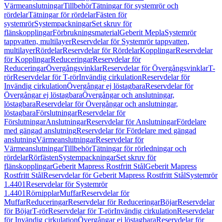
Värmeanslutningar
Tillbehör
Tätningar för systemrör och
rördelar
Tätningar för rördelar
Fästen för
systemrör
Systempackningar
Set skruv för
flänskopplingar
Förbrukningsmaterial
Geberit Mepla
Systemrör
tappvatten, multilayer
Reservdelar för Systemrör tappvatten,
multilayer
Rördelar
Reservdelar för Rördelar
Kopplingar
Reservdelar
för Kopplingar
Reduceringar
Reservdelar för
Reduceringar
Övergångsvinklar
Reservdelar för Övergångsvinklar
T-
rör
Reservdelar för T-rör
Invändig cirkulation
Reservdelar för
Invändig cirkulation
Övergångar ej löstagbara
Reservdelar för
Övergångar ej löstagbara
Övergångar och anslutningar,
löstagbara
Reservdelar för Övergångar och anslutningar,
löstagbara
Förslutningar
Reservdelar för
Förslutningar
Anslutningar
Reservdelar för Anslutningar
Fördelare
med gängad anslutning
Reservdelar för Fördelare med gängad
anslutning
Värmeanslutningar
Reservdelar för
Värmeanslutningar
Tillbehör
Tätningar för rörledningar och
rördelar
Rörfästen
Systempackningar
Set skruv för
flänskopplingar
Geberit Mapress Rostfritt Stål
Geberit Mapress
Rostfritt Stål
Reservdelar för Geberit Mapress Rostfritt Stål
Systemrör
1.4401
Reservdelar för Systemrör
1.4401
Rörnipplar
Muffar
Reservdelar för
Muffar
Reduceringar
Reservdelar för Reduceringar
Böjar
Reservdelar
för Böjar
T-rör
Reservdelar för T-rör
Invändig cirkulation
Reservdelar
för Invändig cirkulation
Övergångar ej löstagbara
Reservdelar för