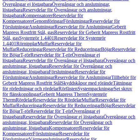
Övergångar ej löstagbara
Övergångar och anslutningar,
löstagbara
Reservdelar för Övergångar och anslutningar,
löstagbara
Kompensatorer
Reservdelar för
Kompensatorer
Genomföringar
Förslutningar
Reservdelar för
Förslutningar
Anslutningar
Reservdelar för Anslutningar
Geberit
Mapress Rostfritt Stål, gas
Reservdelar för Geberit Mapress Rostfritt
Stål, gas
Systemrör 1.4401
Reservdelar för Systemrör
1.4401
Rörnipplar
Muffar
Reservdelar för
Muffar
Reduceringar
Reservdelar för Reduceringar
Böjar
Reservdelar
för Böjar
T-rör
Reservdelar för T-rör
Övergångar ej
löstagbara
Reservdelar för Övergångar ej löstagbara
Övergångar och
anslutningar, löstagbara
Reservdelar för Övergångar och
anslutningar, löstagbara
Förslutningar
Reservdelar för
Förslutningar
Anslutningar
Reservdelar för Anslutningar
Tillbehör för
Geberit Mapress Rostfritt Stål
Skyddskåpor med rörände
Tätningar
för rörledningar och rördelar
Rörfästen
Systempackningar
Set skruv
för flänskopplingar
Geberit Mapress Therm
Systemrör
Therm
Rördelar
Reservdelar för Rördelar
Muffar
Reservdelar för
Muffar
Reduceringar
Reservdelar för Reduceringar
Böjar
Reservdelar
för Böjar
T-rör
Reservdelar för T-rör
Övergångar ej
löstagbara
Reservdelar för Övergångar ej löstagbara
Övergångar och
anslutningar, löstagbara
Reservdelar för Övergångar och
anslutningar, löstagbara
Kompensatorer
Reservdelar för
Kompensatorer
Förslutningar
Reservdelar för
Förslutningar
Värmeanslutningar
Reservdelar för