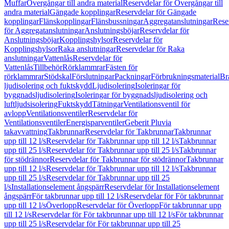
Muffar
Övergångar till andra material
Reservdelar för Övergångar till
andra material
Gängade kopplingar
Reservdelar för Gängade
kopplingar
Flänskopplingar
Flänsbussningar
Aggregatanslutningar
Rese
för Aggregatanslutningar
Anslutningsböjar
Reservdelar för
Anslutningsböjar
Kopplingshylsor
Reservdelar för
Kopplingshylsor
Raka anslutningar
Reservdelar för Raka
anslutningar
Vattenlås
Reservdelar för
Vattenlås
Tillbehör
Rörklammrar
Fästen för
rörklammrar
Stödskal
Förslutningar
Packningar
Förbrukningsmaterial
Br
ljudisolering och fuktskydd
Ljudisolering
Isoleringar för
byggnadsljudisolering
Isoleringar för byggnadsljudisolering och
luftljudsisolering
Fuktskydd
Tätningar
Ventilationsventil för
avlopp
Ventilationsventiler
Reservdelar för
Ventilationsventiler
Energisparventiler
Geberit Pluvia
takavvattning
Takbrunnar
Reservdelar för Takbrunnar
Takbrunnar
upp till 12 l/s
Reservdelar för Takbrunnar upp till 12 l/s
Takbrunnar
upp till 25 l/s
Reservdelar för Takbrunnar upp till 25 l/s
Takbrunnar
för stödrännor
Reservdelar för Takbrunnar för stödrännor
Takbrunnar
upp till 12 l/s
Reservdelar för Takbrunnar upp till 12 l/s
Takbrunnar
upp till 25 l/s
Reservdelar för Takbrunnar upp till 25
l/s
Installationselement ångspärr
Reservdelar för Installationselement
ångspärr
För takbrunnar upp till 12 l/s
Reservdelar för För takbrunnar
upp till 12 l/s
Överlopp
Reservdelar för Överlopp
För takbrunnar upp
till 12 l/s
Reservdelar för För takbrunnar upp till 12 l/s
För takbrunnar
upp till 25 l/s
Reservdelar för För takbrunnar upp till 25