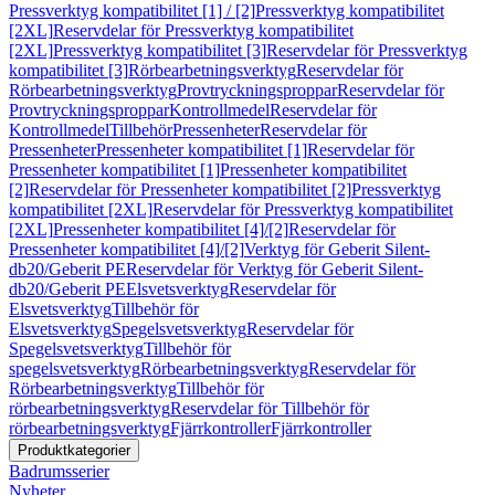
Pressverktyg kompatibilitet [1] / [2]
Pressverktyg kompatibilitet
[2XL]
Reservdelar för Pressverktyg kompatibilitet
[2XL]
Pressverktyg kompatibilitet [3]
Reservdelar för Pressverktyg
kompatibilitet [3]
Rörbearbetningsverktyg
Reservdelar för
Rörbearbetningsverktyg
Provtryckningsproppar
Reservdelar för
Provtryckningsproppar
Kontrollmedel
Reservdelar för
Kontrollmedel
Tillbehör
Pressenheter
Reservdelar för
Pressenheter
Pressenheter kompatibilitet [1]
Reservdelar för
Pressenheter kompatibilitet [1]
Pressenheter kompatibilitet
[2]
Reservdelar för Pressenheter kompatibilitet [2]
Pressverktyg
kompatibilitet [2XL]
Reservdelar för Pressverktyg kompatibilitet
[2XL]
Pressenheter kompatibilitet [4]/[2]
Reservdelar för
Pressenheter kompatibilitet [4]/[2]
Verktyg för Geberit Silent-
db20/Geberit PE
Reservdelar för Verktyg för Geberit Silent-
db20/Geberit PE
Elsvetsverktyg
Reservdelar för
Elsvetsverktyg
Tillbehör för
Elsvetsverktyg
Spegelsvetsverktyg
Reservdelar för
Spegelsvetsverktyg
Tillbehör för
spegelsvetsverktyg
Rörbearbetningsverktyg
Reservdelar för
Rörbearbetningsverktyg
Tillbehör för
rörbearbetningsverktyg
Reservdelar för Tillbehör för
rörbearbetningsverktyg
Fjärrkontroller
Fjärrkontroller
Produktkategorier
Badrumsserier
Nyheter