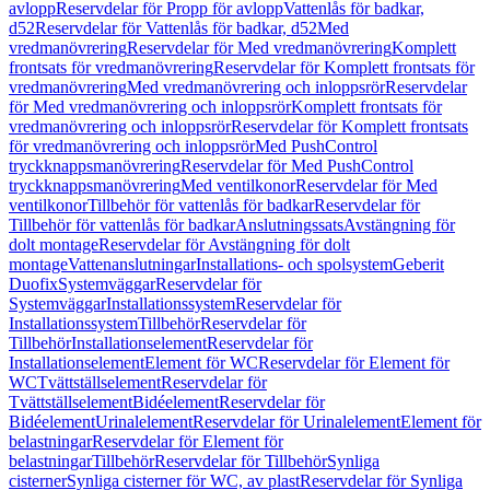
avlopp
Reservdelar för Propp för avlopp
Vattenlås för badkar,
d52
Reservdelar för Vattenlås för badkar, d52
Med
vredmanövrering
Reservdelar för Med vredmanövrering
Komplett
frontsats för vredmanövrering
Reservdelar för Komplett frontsats för
vredmanövrering
Med vredmanövrering och inloppsrör
Reservdelar
för Med vredmanövrering och inloppsrör
Komplett frontsats för
vredmanövrering och inloppsrör
Reservdelar för Komplett frontsats
för vredmanövrering och inloppsrör
Med PushControl
tryckknappsmanövrering
Reservdelar för Med PushControl
tryckknappsmanövrering
Med ventilkonor
Reservdelar för Med
ventilkonor
Tillbehör för vattenlås för badkar
Reservdelar för
Tillbehör för vattenlås för badkar
Anslutningssats
Avstängning för
dolt montage
Reservdelar för Avstängning för dolt
montage
Vattenanslutningar
Installations- och spolsystem
Geberit
Duofix
Systemväggar
Reservdelar för
Systemväggar
Installationssystem
Reservdelar för
Installationssystem
Tillbehör
Reservdelar för
Tillbehör
Installationselement
Reservdelar för
Installationselement
Element för WC
Reservdelar för Element för
WC
Tvättställselement
Reservdelar för
Tvättställselement
Bidéelement
Reservdelar för
Bidéelement
Urinalelement
Reservdelar för Urinalelement
Element för
belastningar
Reservdelar för Element för
belastningar
Tillbehör
Reservdelar för Tillbehör
Synliga
cisterner
Synliga cisterner för WC, av plast
Reservdelar för Synliga