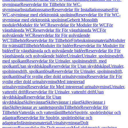
styrningar
Reservdelar för Tillbehör för WC-
styrningar
Installationssatser
Reservdelar för Installationssatser
För
WC-styrningar med elektronisk spolning
Reservdelar för För WC-
styrningar med elektronisk spolning
Geberit Monolith
moduler
Moduler för WC
Reservdelar för Moduler för WC
För
vägghängda WC
Reservdelar för För vägghängda WC
För
golvstående WC
Reservdelar för För golvstående
WC
Tillbehör
Reservdelar för Tillbehör
Förbrukningsmaterial
Moduler
för tvättställ
Tillbehör
Moduler för bidéer
Reservdelar för Moduler för
bidéer
För vägghängda och golvstående bidéer
Reservdelar för För
vägghängda och golvstående bidéer
Urinaler
Urinaler, spolningsdrift,
med spolkant
Reservdelar för Urinaler, spolningsdrift, med
spolkant
Utan skyddskåpa
Reservdelar för Utan skyddskåpa
Urinaler,
spolningsdrift, spolkantlösa
Reservdelar för Urinaler, spolningsdrift,
spolkantlösa
För synlig eller dold urinalstyrning
Reservdelar för För
synlig eller dold urinalstyrning
Med integrerad
urinalstyrning
Reservdelar för Med integrerad urinalstyrning
Urinaler,
vattenfri drift
Reservdelar för Urinaler, vattenfri drift
Utan
skyddskåpa
Reservdelar för Utan
skyddskåpa
Skiljeväggar
Skiljeväggar i plast
Skiljeväggar i
glas
Skiljeväggar av sanitetsporslin
Tillbehör
Reservdelar för
Tillbehör
Vattenlås och vattenlåstillbehör
Spolrör, spolrörsböjar och
adaptrar
Reservdelar för Spolrör, spolrörsböjar och
adaptrar
Infästningsmaterial
Urinalstyrningar
Dolt
montage
Reservdelar för Dolt montage
Med elektronisk spolning,