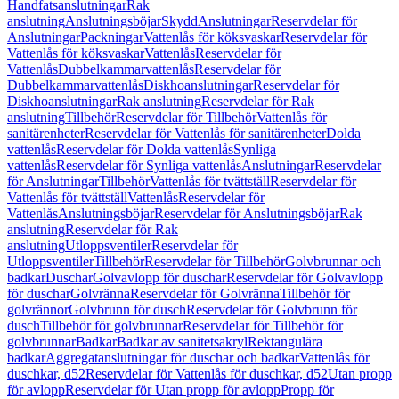
Handfatsanslutningar
Rak
anslutning
Anslutningsböjar
Skydd
Anslutningar
Reservdelar för
Anslutningar
Packningar
Vattenlås för köksvaskar
Reservdelar för
Vattenlås för köksvaskar
Vattenlås
Reservdelar för
Vattenlås
Dubbelkammarvattenlås
Reservdelar för
Dubbelkammarvattenlås
Diskhoanslutningar
Reservdelar för
Diskhoanslutningar
Rak anslutning
Reservdelar för Rak
anslutning
Tillbehör
Reservdelar för Tillbehör
Vattenlås för
sanitärenheter
Reservdelar för Vattenlås för sanitärenheter
Dolda
vattenlås
Reservdelar för Dolda vattenlås
Synliga
vattenlås
Reservdelar för Synliga vattenlås
Anslutningar
Reservdelar
för Anslutningar
Tillbehör
Vattenlås för tvättställ
Reservdelar för
Vattenlås för tvättställ
Vattenlås
Reservdelar för
Vattenlås
Anslutningsböjar
Reservdelar för Anslutningsböjar
Rak
anslutning
Reservdelar för Rak
anslutning
Utloppsventiler
Reservdelar för
Utloppsventiler
Tillbehör
Reservdelar för Tillbehör
Golvbrunnar och
badkar
Duschar
Golvavlopp för duschar
Reservdelar för Golvavlopp
för duschar
Golvränna
Reservdelar för Golvränna
Tillbehör för
golvrännor
Golvbrunn för dusch
Reservdelar för Golvbrunn för
dusch
Tillbehör för golvbrunnar
Reservdelar för Tillbehör för
golvbrunnar
Badkar
Badkar av sanitetsakryl
Rektangulära
badkar
Aggregatanslutningar för duschar och badkar
Vattenlås för
duschkar, d52
Reservdelar för Vattenlås för duschkar, d52
Utan propp
för avlopp
Reservdelar för Utan propp för avlopp
Propp för