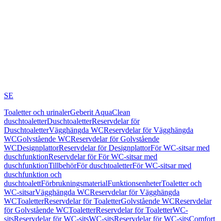
SE
Toaletter och urinaler
Geberit AquaClean
duschtoaletter
Duschtoaletter
Reservdelar för
Duschtoaletter
Vägghängda WC
Reservdelar för Vägghängda
WC
Golvstående WC
Reservdelar för Golvstående
WC
Designplattor
Reservdelar för Designplattor
För WC-sitsar med
duschfunktion
Reservdelar för För WC-sitsar med
duschfunktion
Tillbehör
För duschtoaletter
För WC-sitsar med
duschfunktion och
duschtoalett
Förbrukningsmaterial
Funktionsenheter
Toaletter och
WC-sitsar
Vägghängda WC
Reservdelar för Vägghängda
WC
Toaletter
Reservdelar för Toaletter
Golvstående WC
Reservdelar
för Golvstående WC
Toaletter
Reservdelar för Toaletter
WC-
sits
Reservdelar för WC-sits
WC-sits
Reservdelar för WC-sits
Comfort