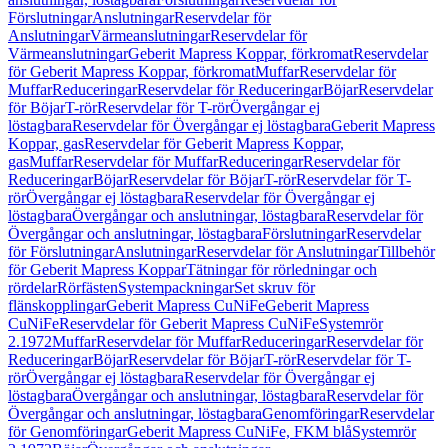
Förslutningar
Anslutningar
Reservdelar för
Anslutningar
Värmeanslutningar
Reservdelar för
Värmeanslutningar
Geberit Mapress Koppar, förkromat
Reservdelar
för Geberit Mapress Koppar, förkromat
Muffar
Reservdelar för
Muffar
Reduceringar
Reservdelar för Reduceringar
Böjar
Reservdelar
för Böjar
T-rör
Reservdelar för T-rör
Övergångar ej
löstagbara
Reservdelar för Övergångar ej löstagbara
Geberit Mapress
Koppar, gas
Reservdelar för Geberit Mapress Koppar,
gas
Muffar
Reservdelar för Muffar
Reduceringar
Reservdelar för
Reduceringar
Böjar
Reservdelar för Böjar
T-rör
Reservdelar för T-
rör
Övergångar ej löstagbara
Reservdelar för Övergångar ej
löstagbara
Övergångar och anslutningar, löstagbara
Reservdelar för
Övergångar och anslutningar, löstagbara
Förslutningar
Reservdelar
för Förslutningar
Anslutningar
Reservdelar för Anslutningar
Tillbehör
för Geberit Mapress Koppar
Tätningar för rörledningar och
rördelar
Rörfästen
Systempackningar
Set skruv för
flänskopplingar
Geberit Mapress CuNiFe
Geberit Mapress
CuNiFe
Reservdelar för Geberit Mapress CuNiFe
Systemrör
2.1972
Muffar
Reservdelar för Muffar
Reduceringar
Reservdelar för
Reduceringar
Böjar
Reservdelar för Böjar
T-rör
Reservdelar för T-
rör
Övergångar ej löstagbara
Reservdelar för Övergångar ej
löstagbara
Övergångar och anslutningar, löstagbara
Reservdelar för
Övergångar och anslutningar, löstagbara
Genomföringar
Reservdelar
för Genomföringar
Geberit Mapress CuNiFe, FKM blå
Systemrör