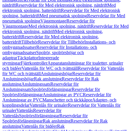
nätdrift
Reservdelar för Med elektronisk spolning, nätdrift
Med
elektronisk spolning, batteridrift
Reservdelar för Med elektronisk
spolning, batteridrift
Med pneumatisk spolning
Reservdelar för Med
pneumatisk spolning
Väggmontage
Reservdelar för
Väggmontage
Med elektronisk spolning, nätdrift
Reservdelar för Med
elektronisk spolning, nätdrift
Med elektronisk spolning,
batteridrift
Reservdelar för Med elektronisk spolning,
batteridrift
Tillbehör
Reservdelar för Tillbehör
Installations- och
ombyggnadssatser
Reservdelar för Installations- och
ombyggnadssatser
Spolrör, spolrörsböjar och
adaptrar
Täckplattor
Integrerade
styrningar
Fjärrkontroller
Apparatanslutningar för toaletter, urinaler
och bidéer
Vattenlås för WC och tvättställ
Reservdelar för Vattenlås
för WC och tvättställ
Anslutningsböjar
Reservdelar för
Anslutningsböjar
Rak anslutning
Reservdelar för Rak
anslutning
Anslutningssats
Reservdelar för
Anslutningssats
Spolrörsförlängningar
Reservdelar för
Spolrörsförlängningar
Anslutningar av PVC
Reservdelar för
Anslutningar av PVC
Manschetter och täckkåpor
Adapter- och
kopplingsdelar
Vattenlås för urinaler
Reservdelar för Vattenlås för
urinaler
Vattenlås
Reservdelar för
Vattenlås
Spolrörsförlängningar
Reservdelar för
Spolrörsförlängningar
Rak anslutning
Reservdelar för Rak
anslutning
Vattenlås för bidéer
Rak