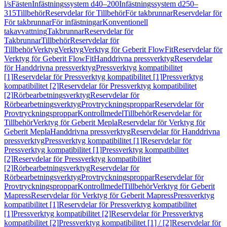
l/s
Fästen
Infästningssystem d40–200
Infästningssystem d250–
315
Tillbehör
Reservdelar för Tillbehör
För takbrunnar
Reservdelar för
För takbrunnar
För infästningar
Konventionell
takavvattning
Takbrunnar
Reservdelar för
Takbrunnar
Tillbehör
Reservdelar för
Tillbehör
Verktyg
Verktyg
Verktyg för Geberit FlowFit
Reservdelar för
Verktyg för Geberit FlowFit
Handdrivna pressverktyg
Reservdelar
för Handdrivna pressverktyg
Pressverktyg kompatibilitet
[1]
Reservdelar för Pressverktyg kompatibilitet [1]
Pressverktyg
kompatibilitet [2]
Reservdelar för Pressverktyg kompatibilitet
[2]
Rörbearbetningsverktyg
Reservdelar för
Rörbearbetningsverktyg
Provtryckningsproppar
Reservdelar för
Provtryckningsproppar
Kontrollmedel
Tillbehör
Reservdelar för
Tillbehör
Verktyg för Geberit Mepla
Reservdelar för Verktyg för
Geberit Mepla
Handdrivna pressverktyg
Reservdelar för Handdrivna
pressverktyg
Pressverktyg kompatibilitet [1]
Reservdelar för
Pressverktyg kompatibilitet [1]
Pressverktyg kompatibilitet
[2]
Reservdelar för Pressverktyg kompatibilitet
[2]
Rörbearbetningsverktyg
Reservdelar för
Rörbearbetningsverktyg
Provtryckningsproppar
Reservdelar för
Provtryckningsproppar
Kontrollmedel
Tillbehör
Verktyg för Geberit
Mapress
Reservdelar för Verktyg för Geberit Mapress
Pressverktyg
kompatibilitet [1]
Reservdelar för Pressverktyg kompatibilitet
[1]
Pressverktyg kompatibilitet [2]
Reservdelar för Pressverktyg
kompatibilitet [2]
Pressverktyg kompatibilitet [1] / [2]
Reservdelar för