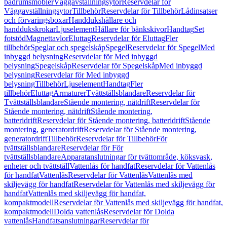
badrumsmöbler
Väggavställningsytor
Reservdelar för
Väggavställningsytor
Tillbehör
Reservdelar för Tillbehör
Lådinsatser
och förvaringsboxar
Handdukshållare och
handdukskrokar
Ljuselement
Hållare för bänkskivor
Handtag
Set
fotstöd
Magnettavlor
Eluttag
Reservdelar för Eluttag
Fler
tillbehör
Speglar och spegelskåp
Spegel
Reservdelar för Spegel
Med
inbyggd belysning
Reservdelar för Med inbyggd
belysning
Spegelskåp
Reservdelar för Spegelskåp
Med inbyggd
belysning
Reservdelar för Med inbyggd
belysning
Tillbehör
Ljuselement
Handtag
Fler
tillbehör
Eluttag
Armaturer
Tvättställsblandare
Reservdelar för
Tvättställsblandare
Stående montering, nätdrift
Reservdelar för
Stående montering, nätdrift
Stående montering,
batteridrift
Reservdelar för Stående montering, batteridrift
Stående
montering, generatordrift
Reservdelar för Stående montering,
generatordrift
Tillbehör
Reservdelar för Tillbehör
För
tvättställsblandare
Reservdelar för För
tvättställsblandare
Apparatanslutningar för tvättområde, köksvask,
enheter och tvättställ
Vattenlås för handfat
Reservdelar för Vattenlås
för handfat
Vattenlås
Reservdelar för Vattenlås
Vattenlås med
skiljevägg för handfat
Reservdelar för Vattenlås med skiljevägg för
handfat
Vattenlås med skiljevägg för handfat,
kompaktmodell
Reservdelar för Vattenlås med skiljevägg för handfat,
kompaktmodell
Dolda vattenlås
Reservdelar för Dolda
vattenlås
Handfatsanslutningar
Reservdelar för