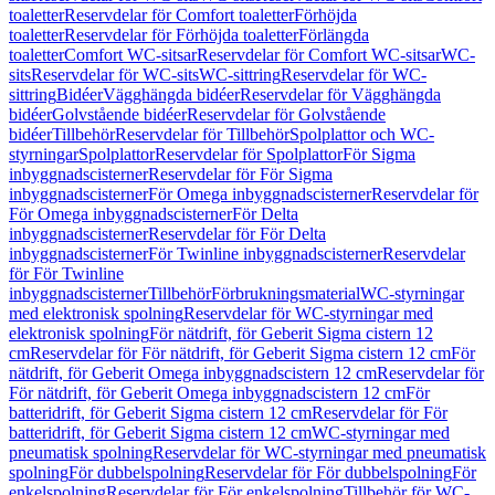
toaletter
Reservdelar för Comfort toaletter
Förhöjda
toaletter
Reservdelar för Förhöjda toaletter
Förlängda
toaletter
Comfort WC-sitsar
Reservdelar för Comfort WC-sitsar
WC-
sits
Reservdelar för WC-sits
WC-sittring
Reservdelar för WC-
sittring
Bidéer
Vägghängda bidéer
Reservdelar för Vägghängda
bidéer
Golvstående bidéer
Reservdelar för Golvstående
bidéer
Tillbehör
Reservdelar för Tillbehör
Spolplattor och WC-
styrningar
Spolplattor
Reservdelar för Spolplattor
För Sigma
inbyggnadscisterner
Reservdelar för För Sigma
inbyggnadscisterner
För Omega inbyggnadscisterner
Reservdelar för
För Omega inbyggnadscisterner
För Delta
inbyggnadscisterner
Reservdelar för För Delta
inbyggnadscisterner
För Twinline inbyggnadscisterner
Reservdelar
för För Twinline
inbyggnadscisterner
Tillbehör
Förbrukningsmaterial
WC-styrningar
med elektronisk spolning
Reservdelar för WC-styrningar med
elektronisk spolning
För nätdrift, för Geberit Sigma cistern 12
cm
Reservdelar för För nätdrift, för Geberit Sigma cistern 12 cm
För
nätdrift, för Geberit Omega inbyggnadscistern 12 cm
Reservdelar för
För nätdrift, för Geberit Omega inbyggnadscistern 12 cm
För
batteridrift, för Geberit Sigma cistern 12 cm
Reservdelar för För
batteridrift, för Geberit Sigma cistern 12 cm
WC-styrningar med
pneumatisk spolning
Reservdelar för WC-styrningar med pneumatisk
spolning
För dubbelspolning
Reservdelar för För dubbelspolning
För
enkelspolning
Reservdelar för För enkelspolning
Tillbehör för WC-