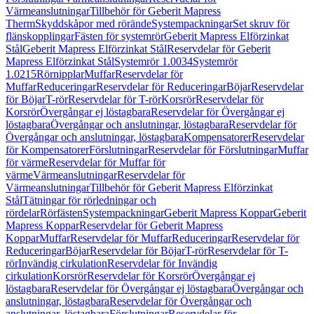
Värmeanslutningar
Tillbehör för Geberit Mapress
Therm
Skyddskåpor med rörände
Systempackningar
Set skruv för
flänskopplingar
Fästen för systemrör
Geberit Mapress Elförzinkat
Stål
Geberit Mapress Elförzinkat Stål
Reservdelar för Geberit
Mapress Elförzinkat Stål
Systemrör 1.0034
Systemrör
1.0215
Rörnipplar
Muffar
Reservdelar för
Muffar
Reduceringar
Reservdelar för Reduceringar
Böjar
Reservdelar
för Böjar
T-rör
Reservdelar för T-rör
Korsrör
Reservdelar för
Korsrör
Övergångar ej löstagbara
Reservdelar för Övergångar ej
löstagbara
Övergångar och anslutningar, löstagbara
Reservdelar för
Övergångar och anslutningar, löstagbara
Kompensatorer
Reservdelar
för Kompensatorer
Förslutningar
Reservdelar för Förslutningar
Muffar
för värme
Reservdelar för Muffar för
värme
Värmeanslutningar
Reservdelar för
Värmeanslutningar
Tillbehör för Geberit Mapress Elförzinkat
Stål
Tätningar för rörledningar och
rördelar
Rörfästen
Systempackningar
Geberit Mapress Koppar
Geberit
Mapress Koppar
Reservdelar för Geberit Mapress
Koppar
Muffar
Reservdelar för Muffar
Reduceringar
Reservdelar för
Reduceringar
Böjar
Reservdelar för Böjar
T-rör
Reservdelar för T-
rör
Invändig cirkulation
Reservdelar för Invändig
cirkulation
Korsrör
Reservdelar för Korsrör
Övergångar ej
löstagbara
Reservdelar för Övergångar ej löstagbara
Övergångar och
anslutningar, löstagbara
Reservdelar för Övergångar och
anslutningar, löstagbara
Förslutningar
Reservdelar för