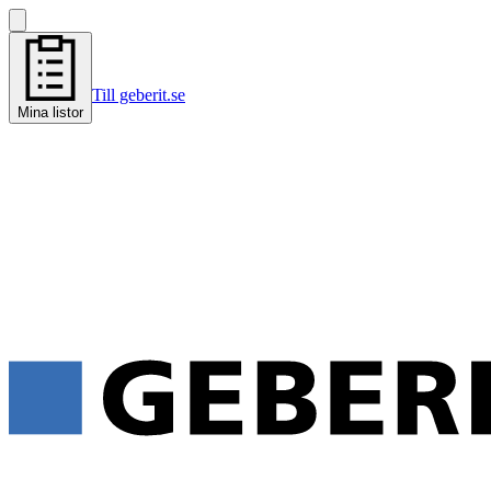
Till geberit.se
Mina listor