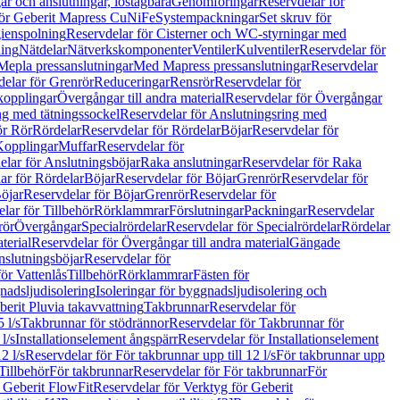
r och anslutningar, löstagbara
Genomföringar
Reservdelar för
för Geberit Mapress CuNiFe
Systempackningar
Set skruv för
ienspolning
Reservdelar för Cisterner och WC-styrningar med
ning
Nätdelar
Nätverkskomponenter
Ventiler
Kulventiler
Reservdelar för
Mepla pressanslutningar
Med Mapress pressanslutningar
Reservdelar
elar för Grenrör
Reduceringar
Rensrör
Reservdelar för
opplingar
Övergångar till andra material
Reservdelar för Övergångar
ng med tätningssockel
Reservdelar för Anslutningsring med
ör Rör
Rördelar
Reservdelar för Rördelar
Böjar
Reservdelar för
Kopplingar
Muffar
Reservdelar för
elar för Anslutningsböjar
Raka anslutningar
Reservdelar för Raka
ar för Rördelar
Böjar
Reservdelar för Böjar
Grenrör
Reservdelar för
öjar
Reservdelar för Böjar
Grenrör
Reservdelar för
lar för Tillbehör
Rörklammrar
Förslutningar
Packningar
Reservdelar
rör
Övergångar
Specialrördelar
Reservdelar för Specialrördelar
Rördelar
terial
Reservdelar för Övergångar till andra material
Gängade
slutningsböjar
Reservdelar för
ör Vattenlås
Tillbehör
Rörklammrar
Fästen för
gnadsljudisolering
Isoleringar för byggnadsljudisolering och
berit Pluvia takavvattning
Takbrunnar
Reservdelar för
 l/s
Takbrunnar för stödrännor
Reservdelar för Takbrunnar för
l/s
Installationselement ångspärr
Reservdelar för Installationselement
2 l/s
Reservdelar för För takbrunnar upp till 12 l/s
För takbrunnar upp
Tillbehör
För takbrunnar
Reservdelar för För takbrunnar
För
 Geberit FlowFit
Reservdelar för Verktyg för Geberit