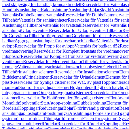
med skiljevägg för handfat, kompaktmodell
Reservdelar för Vattenlås
Handfatsanslutningar
Rak anslutning
Anslutningsböjar
Skydd
Anslutnin
Vattenlås
Dubbelkammarvattenlås
Reservdelar för Dubbelkammarvatte
Tillbehör
Vattenlås för sanitärenheter
Reservdelar för Vattenlås för sani
Anslutningar
Tillbehör
Vattenlås för tvättställ
Reservdelar för Vattenlås fö
anslutning
Utloppsventiler
Reservdelar för Utloppsventiler
Tillbehör
Res
för Golvränna
Tillbehör för golvrännor
Golvbrunn för dusch
Reservdela
badkar
Aggregatanslutningar för duschar och badkar
Vattenlås för dus
avlopp
Reservdelar för Propp för avlopp
Vattenlås för badkar, d52
Reser
vredmanövrering
Reservdelar för Komplett frontsats för vredmanövrer
inloppsrör
Reservdelar för Komplett frontsats för vredmanövrering och
ventilkonor
Reservdelar för Med ventilkonor
Tillbehör för vattenlås fö
montage
Vattenanslutningar
Installations- och spolsystem
Geberit Duof
Tillbehör
Installationselement
Reservdelar för Installationselement
Elem
Bidéelement
Urinalelement
Reservdelar för Urinalelement
Element för 
plast
Reservdelar för Synliga cisterner för WC, av plast
Toppmonterad
monterad
Spolrör för synliga cisterner
Högmonterad
Lågt och halvhögt
inbyggnadscisterner
Omega inbyggnadscisterner
Reservdelar för Omeg
cisterner
Reservdelar för Flottörventiler för synliga cisterner
Flottörvent
Monolith
Spolventiler
Start/stopp-spolning
Dubbelspolning
Element för 
Rördelar
Kopplingar
Reduceringar
Böjar
T-rör
Invändig cirkulation
Reser
anslutningar, löstagbara
Förslutningar
Anslutningar
Fördelare med gäng
systemrör och rördelar
Tätningar för rördelar
Fästen för systemrör
Syst
tappvatten, multilayer
Rördelar
Reservdelar för Rördelar
Kopplingar
Res
T-rör
Invändig cirkulation
Reservdelar för Invändig cirkulation
Övergång