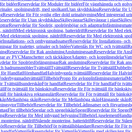
för bidéer
Reservdelar för Moduler för bidéer
För vägghängda och golvs
rinaler, spolningsdrift, med spolkant
Utan skyddskåpa
Reservdelar för 
ng
Reservdelar för För synlig eller dold urinalstyrning
Med integrerad uri
eservdelar för Utan skyddskåpa
Skiljeväggar
Skiljeväggar i plast
Skiljev
ptrar
Reservdelar för Spolrör, spolrörsböjar och adaptrar
Infästningsmate
 nätdrift
Med elektronisk spolning, batteridrift
Reservdelar för Med elektr
e
Med elektronisk spolning, nätdrift
Reservdelar för Med elektronisk spoln
ör
Installations- och ombyggnadssatser
Reservdelar för Installations- oc
ingar för toaletter, urinaler och bidéer
Vattenlås för WC och tvättställ
Re
ning
Reservdelar för Rak anslutning
Anslutningssats
Reservdelar för Ansl
ngar av PVC
Manschetter och täckkåpor
Adapter- och kopplingsdelar
Vatt
delar för Spolrörsförlängningar
Rak anslutning
Reservdelar för Rak ans
 och badrumsmöbler
Tvättställ
Tvättställ
Reservdelar för Tvättställ
Dubbeltvä
 för Handfat
Hörnhandfat
Halvinbyggda tvättställ
Reservdelar för Halvi
Underbyggnadstvättställ
Tillbehör
Propp för avlopp
Infästningsmaterial
Mö
ör Tvättställsunderskåp
För handfat
Reservdelar för För handfat
För tvätts
äll
För tvättställ för bänkskiva
Reservdelar för För tvättställ för bänkskiv
ställ för bänkskiva rektangulärt
Reservdelar för För tvättställ för bänkski
skåp
Mellanhöga skåp
Reservdelar för Mellanhöga skåp
Hängande skåp
R
ningsytor
Tillbehör
Reservdelar för Tillbehör
Lådinsatser och förvaringsb
uttag
Fler tillbehör
Speglar och spegelskåp
Spegel
Reservdelar för Spegel
ing
Reservdelar för Med inbyggd belysning
Tillbehör
Ljuselement
Handta
 montering, nätdrift
Stående montering, batteridrift
Reservdelar för Ståen
hör
Reservdelar för Tillbehör
För tvättställsblandare
Reservdelar för För tv
r handfat
Vattenlås
Reservdelar för Vattenlås
Vattenlås med skiljevägg för