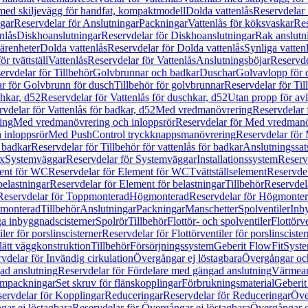
 med skiljevägg för handfat, kompaktmodell
Dolda vattenlås
Reservdelar 
gar
Reservdelar för Anslutningar
Packningar
Vattenlås för köksvaskar
Res
nlås
Diskhoanslutningar
Reservdelar för Diskhoanslutningar
Rak anslutn
tärenheter
Dolda vattenlås
Reservdelar för Dolda vattenlås
Synliga vatten
r tvättställ
Vattenlås
Reservdelar för Vattenlås
Anslutningsböjar
Reservde
ervdelar för Tillbehör
Golvbrunnar och badkar
Duschar
Golvavlopp för 
r för Golvbrunn för dusch
Tillbehör för golvbrunnar
Reservdelar för Til
chkar, d52
Reservdelar för Vattenlås för duschkar, d52
Utan propp för av
vdelar för Vattenlås för badkar, d52
Med vredmanövrering
Reservdelar
ing
Med vredmanövrering och inloppsrör
Reservdelar för Med vredmanö
 inloppsrör
Med PushControl tryckknappsmanövrering
Reservdelar för
r badkar
Reservdelar för Tillbehör för vattenlås för badkar
Anslutningssat
ix
Systemväggar
Reservdelar för Systemväggar
Installationssystem
Reservd
ent för WC
Reservdelar för Element för WC
Tvättställselement
Reservdel
belastningar
Reservdelar för Element för belastningar
Tillbehör
Reservdela
Reservdelar för Toppmonterad
Högmonterad
Reservdelar för Högmonte
 monterad
Tillbehör
Anslutningar
Packningar
Manschetter
Spolventiler
Inb
a inbyggnadscisterner
Spolrör
Tillbehör
Flottör- och spolventiler
Flottörve
iler för porslinscisterner
Reservdelar för Flottörventiler för porslinscister
lätt väggkonstruktion
Tillbehör
Försörjningssystem
Geberit FlowFit
Syst
vdelar för Invändig cirkulation
Övergångar ej löstagbara
Övergångar och
ad anslutning
Reservdelar för Fördelare med gängad anslutning
Värmean
empackningar
Set skruv för flänskopplingar
Förbrukningsmaterial
Geberit
ervdelar för Kopplingar
Reduceringar
Reservdelar för Reduceringar
Öve
ar ej löstagbara
Reservdelar för Övergångar ej löstagbara
Övergångar o