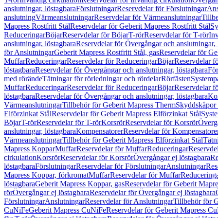
anslutningar, löstagbara
Förslutningar
Reservdelar för Förslutningar
Ans
anslutning
Värmeanslutningar
Reservdelar för Värmeanslutningar
Tillb
Mapress Rostfritt Stål
Reservdelar för Geberit Mapress Rostfritt Stål
Sy
Reduceringar
Böjar
Reservdelar för Böjar
T-rör
Reservdelar för T-rör
In
anslutningar, löstagbara
Reservdelar för Övergångar och anslutningar, 
för Anslutningar
Geberit Mapress Rostfritt Stål, gas
Reservdelar för Geb
Muffar
Reduceringar
Reservdelar för Reduceringar
Böjar
Reservdelar f
löstagbara
Reservdelar för Övergångar och anslutningar, löstagbara
För
med rörände
Tätningar för rörledningar och rördelar
Rörfästen
Systemp
Muffar
Reduceringar
Reservdelar för Reduceringar
Böjar
Reservdelar f
löstagbara
Reservdelar för Övergångar och anslutningar, löstagbara
Ko
Värmeanslutningar
Tillbehör för Geberit Mapress Therm
Skyddskåpor 
Elförzinkat Stål
Reservdelar för Geberit Mapress Elförzinkat Stål
Syste
Böjar
T-rör
Reservdelar för T-rör
Korsrör
Reservdelar för Korsrör
Övergå
anslutningar, löstagbara
Kompensatorer
Reservdelar för Kompensatore
Värmeanslutningar
Tillbehör för Geberit Mapress Elförzinkat Stål
Tätn
Mapress Koppar
Muffar
Reservdelar för Muffar
Reduceringar
Reservdel
cirkulation
Korsrör
Reservdelar för Korsrör
Övergångar ej löstagbara
Re
löstagbara
Förslutningar
Reservdelar för Förslutningar
Anslutningar
Res
Mapress Koppar, förkromat
Muffar
Reservdelar för Muffar
Reducering
löstagbara
Geberit Mapress Koppar, gas
Reservdelar för Geberit Mapr
rör
Övergångar ej löstagbara
Reservdelar för Övergångar ej löstagbara
Förslutningar
Anslutningar
Reservdelar för Anslutningar
Tillbehör för
CuNiFe
Geberit Mapress CuNiFe
Reservdelar för Geberit Mapress C