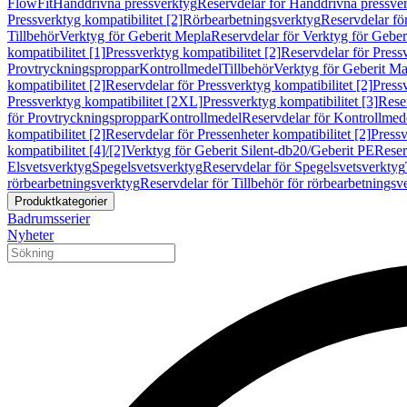
FlowFit
Handdrivna pressverktyg
Reservdelar för Handdrivna pressve
Pressverktyg kompatibilitet [2]
Rörbearbetningsverktyg
Reservdelar fö
Tillbehör
Verktyg för Geberit Mepla
Reservdelar för Verktyg för Geber
kompatibilitet [1]
Pressverktyg kompatibilitet [2]
Reservdelar för Pressv
Provtryckningsproppar
Kontrollmedel
Tillbehör
Verktyg för Geberit Ma
kompatibilitet [2]
Reservdelar för Pressverktyg kompatibilitet [2]
Pressv
Pressverktyg kompatibilitet [2XL]
Pressverktyg kompatibilitet [3]
Reser
för Provtryckningsproppar
Kontrollmedel
Reservdelar för Kontrollmed
kompatibilitet [2]
Reservdelar för Pressenheter kompatibilitet [2]
Pressv
kompatibilitet [4]/[2]
Verktyg för Geberit Silent-db20/Geberit PE
Reser
Elsvetsverktyg
Spegelsvetsverktyg
Reservdelar för Spegelsvetsverktyg
rörbearbetningsverktyg
Reservdelar för Tillbehör för rörbearbetningsv
Produktkategorier
Badrumsserier
Nyheter