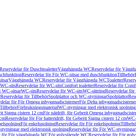
Reservdelar för Duschtoaletter
Vägghängda WC
Reservdelar för Vägg
schfunktion
Reservdelar för För WC-sitsar med duschfunktion
Tillbehör
itsar
Vägghängda WC
Reservdelar för Vägghängda WC
Toaletter
Reserv
WC-sits
Reservdelar för WC-sits
Comfort toaletter
Reservdelar för Comfo
t WC-sitsar
WC-sits
Reservdelar för WC-sits
WC-sittring
Reservdelar för
r
Reservdelar för Tillbehör
Spolplattor och WC-styrningar
Spolplattor
Rese
delar för För Omega inbyggnadscisterner
För Delta inbyggnadscisterne
Tillbehör
Förbrukningsmaterial
WC-styrningar med elektronisk spolning
rit Sigma cistern 12 cm
För nätdrift, för Geberit Omega inbyggnadscist
 cm
Reservdelar för För batteridrift, för Geberit Sigma cistern 12 cm
WC-s
belspolning
För enkelspolning
Reservdelar för För enkelspolning
Tillbeh
tyrningar med elektronisk spolning
Reservdelar för För WC-styrningar
r för För vägghängda WC
För golvstående WC
Reservdelar för För gol