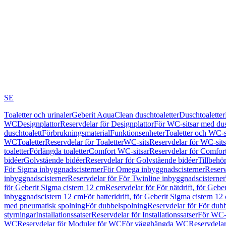
SE
Toaletter och urinaler
Geberit AquaClean duschtoaletter
Duschtoaletter
WC
Designplattor
Reservdelar för Designplattor
För WC-sitsar med du
duschtoalett
Förbrukningsmaterial
Funktionsenheter
Toaletter och WC-s
WC
Toaletter
Reservdelar för Toaletter
WC-sits
Reservdelar för WC-sits
toaletter
Förlängda toaletter
Comfort WC-sitsar
Reservdelar för Comfor
bidéer
Golvstående bidéer
Reservdelar för Golvstående bidéer
Tillbehö
För Sigma inbyggnadscisterner
För Omega inbyggnadscisterner
Reserv
inbyggnadscisterner
Reservdelar för För Twinline inbyggnadscisterner
för Geberit Sigma cistern 12 cm
Reservdelar för För nätdrift, för Gebe
inbyggnadscistern 12 cm
För batteridrift, för Geberit Sigma cistern 12
med pneumatisk spolning
För dubbelspolning
Reservdelar för För dub
styrningar
Installationssatser
Reservdelar för Installationssatser
För WC-s
WC
Reservdelar för Moduler för WC
För vägghängda WC
Reservdela