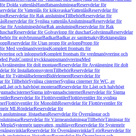
för Dolda vattenlås
Handfatsanslutningar
Reservdelar för
ervdelar för Vattenlås för köksvaskar
Vattenlås
Reservdelar för
ing
Reservdelar för Rak anslutning
Tillbehör
Reservdelar för
lås
Reservdelar för Synliga vattenlås
Anslutningar
Reservdelar för
lar för Anslutningsböjar
Rak anslutning
Reservdelar för Rak
duschar
Reservdelar för Golvavlopp för duschar
Golvränna
Reservdelar
lbehör för golvbrunnar
Badkar
Badkar av sanitetsakryl
Rektangulära
lopp
Reservdelar för Utan propp för avlopp
Propp för
 för Med vredmanövrering
Komplett frontsats för
vrering och inloppsrör
Komplett frontsats för vredmanövrering och
 Med PushControl tryckknappsmanövrering
Med
s
Avstängning för dolt montage
Reservdelar för Avstängning för dolt
elar för Installationssystem
Tillbehör
Reservdelar för
ar för Tvättställselement
Bidéelement
Reservdelar för
r för Tillbehör
Synliga cisterner
Synliga cisterner för WC, av
rad
Lågt och halvhögt monterad
Reservdelar för Lågt och halvhögt
yggnadscisterner
Sigma inbyggnadscisterner
Reservdelar för Sigma
ntiler
Reservdelar för Flottörventiler
Flottörventiler för synliga
ner
Flottörventiler för Monolith
Reservdelar för Flottörventiler för
emrör ML
Rördelar
Reservdelar för
 anslutningar, löstagbara
Reservdelar för Övergångar och
slutningar
Reservdelar för Värmeanslutningar
Tillbehör
Tätningar för
 Mepla
Systemrör tappvatten, multilayer
Reservdelar för Systemrör
rgångsvinklar
Reservdelar för Övergångsvinklar
T-rör
Reservdelar för
ch anslutningar, löstagbara
Reservdelar för Övergångar och