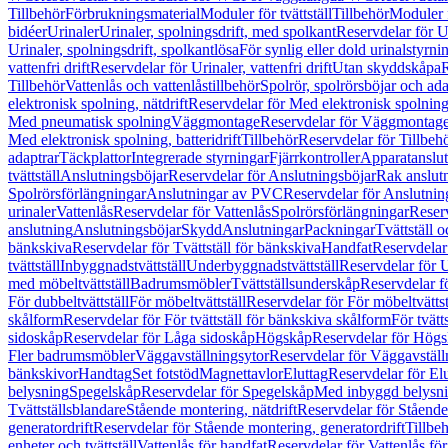
Tillbehör
Förbrukningsmaterial
Moduler för tvättställ
Tillbehör
Moduler 
bidéer
Urinaler
Urinaler, spolningsdrift, med spolkant
Reservdelar för U
Urinaler, spolningsdrift, spolkantlösa
För synlig eller dold urinalstyrni
vattenfri drift
Reservdelar för Urinaler, vattenfri drift
Utan skyddskåpa
R
Tillbehör
Vattenlås och vattenlåstillbehör
Spolrör, spolrörsböjar och ada
elektronisk spolning, nätdrift
Reservdelar för Med elektronisk spolning,
Med pneumatisk spolning
Väggmontage
Reservdelar för Väggmontag
Med elektronisk spolning, batteridrift
Tillbehör
Reservdelar för Tillbeh
adaptrar
Täckplattor
Integrerade styrningar
Fjärrkontroller
Apparatanslutn
tvättställ
Anslutningsböjar
Reservdelar för Anslutningsböjar
Rak anslut
Spolrörsförlängningar
Anslutningar av PVC
Reservdelar för Anslutni
urinaler
Vattenlås
Reservdelar för Vattenlås
Spolrörsförlängningar
Reserv
anslutning
Anslutningsböjar
Skydd
Anslutningar
Packningar
Tvättställ
bänkskiva
Reservdelar för Tvättställ för bänkskiva
Handfat
Reservdelar
tvättställ
Inbyggnadstvättställ
Underbyggnadstvättställ
Reservdelar för 
med möbeltvättställ
Badrumsmöbler
Tvättställsunderskåp
Reservdelar f
För dubbeltvättställ
För möbeltvättställ
Reservdelar för För möbeltvättst
skålform
Reservdelar för För tvättställ för bänkskiva skålform
För tvätt
sidoskåp
Reservdelar för Låga sidoskåp
Högskåp
Reservdelar för Hög
Fler badrumsmöbler
Väggavställningsytor
Reservdelar för Väggavställ
bänkskivor
Handtag
Set fotstöd
Magnettavlor
Eluttag
Reservdelar för El
belysning
Spegelskåp
Reservdelar för Spegelskåp
Med inbyggd belysn
Tvättställsblandare
Stående montering, nätdrift
Reservdelar för Stående
generatordrift
Reservdelar för Stående montering, generatordrift
Tillbe
enheter och tvättställ
Vattenlås för handfat
Reservdelar för Vattenlås fö