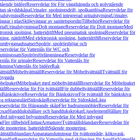
tående bidéer
Reservdelar för För vägghängda och golvstående
Utan skyddskåpa
Urinaler, spolningsdrift, spolkantlösa
Reservdelar för
nalstyrning
Reservdelar för Med integrerad urinalstyrning
Urinaler,
äggar i glas
Skiljeväggar av sanitetsporslin
Tillbehör
Reservdelar för
rial
Urinalstyrningar
Dolt montage
Reservdelar för Dolt montage
Med
onisk spolning, batteridrift
Med pneumatisk spolning
Reservdelar för
ing, nätdrift
Med elektronisk spolning, batteridrift
Reservdelar för
h ombyggnadssatser
Spolrör, spolrörsböjar och
servdelar för Vattenlås för WC och
utningssats
Spolrörsförlängningar
Reservdelar för
enlås för urinaler
Reservdelar för Vattenlås för
lutning
Vattenlås för bidéer
Rak
ttställ
Möbeltvättställ
Reservdelar för Möbeltvättställ
Tvättställ för
nbyggda
belpaket
Möbelpaket med möbeltvättställ
Reservdelar för Möbelpaket
täll
Reservdelar för För tvättställ
För dubbeltvättställ
Reservdelar för
a
Bänkskivor
Reservdelar för Bänkskivor
För tvättställ för bänkskiva
va rektangulärt
Sidoskåp
Reservdelar för Sidoskåp
Låga
eservdelar för Hängande skåp
Fler badrumsmöbler
Reservdelar för
oxar
Handdukshållare och handdukskrokar
Ljuselement
Hållare för
Med inbyggd belysning
Reservdelar för Med inbyggd
g
Fler tillbehör
Eluttag
Armaturer
Tvättställsblandare
Reservdelar för
de montering, batteridrift
Stående montering,
ättställsblandare
Apparatanslutningar för tvättområde, köksvask,
 handfat
Reservdelar för Vattenlås med skiljevägg för handfat
Vattenlås