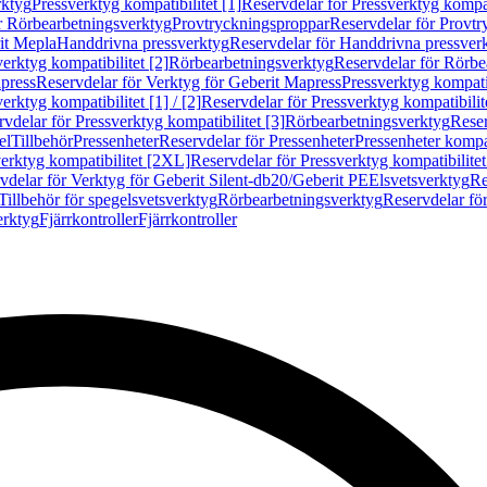
rktyg
Pressverktyg kompatibilitet [1]
Reservdelar för Pressverktyg kompati
r Rörbearbetningsverktyg
Provtryckningsproppar
Reservdelar för Provt
it Mepla
Handdrivna pressverktyg
Reservdelar för Handdrivna pressver
erktyg kompatibilitet [2]
Rörbearbetningsverktyg
Reservdelar för Rörbe
press
Reservdelar för Verktyg för Geberit Mapress
Pressverktyg kompatib
erktyg kompatibilitet [1] / [2]
Reservdelar för Pressverktyg kompatibilitet
vdelar för Pressverktyg kompatibilitet [3]
Rörbearbetningsverktyg
Reser
el
Tillbehör
Pressenheter
Reservdelar för Pressenheter
Pressenheter kompat
erktyg kompatibilitet [2XL]
Reservdelar för Pressverktyg kompatibilite
vdelar för Verktyg för Geberit Silent-db20/Geberit PE
Elsvetsverktyg
Re
Tillbehör för spegelsvetsverktyg
Rörbearbetningsverktyg
Reservdelar fö
erktyg
Fjärrkontroller
Fjärrkontroller