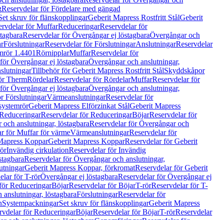
g
Reservdelar för Fördelare med gängad
Set skruv för flänskopplingar
Geberit Mapress Rostfritt Stål
Geberit
rvdelar för Muffar
Reduceringar
Reservdelar för
tagbara
Reservdelar för Övergångar ej löstagbara
Övergångar och
r
Förslutningar
Reservdelar för Förslutningar
Anslutningar
Reservdelar
mrör 1.4401
Rörnipplar
Muffar
Reservdelar för
för Övergångar ej löstagbara
Övergångar och anslutningar,
slutningar
Tillbehör för Geberit Mapress Rostfritt Stål
Skyddskåpor
ör Therm
Rördelar
Reservdelar för Rördelar
Muffar
Reservdelar för
för Övergångar ej löstagbara
Övergångar och anslutningar,
r Förslutningar
Värmeanslutningar
Reservdelar för
 systemrör
Geberit Mapress Elförzinkat Stål
Geberit Mapress
Reduceringar
Reservdelar för Reduceringar
Böjar
Reservdelar för
och anslutningar, löstagbara
Reservdelar för Övergångar och
r för Muffar för värme
Värmeanslutningar
Reservdelar för
Mapress Koppar
Geberit Mapress Koppar
Reservdelar för Geberit
rör
Invändig cirkulation
Reservdelar för Invändig
stagbara
Reservdelar för Övergångar och anslutningar,
utningar
Geberit Mapress Koppar, förkromat
Reservdelar för Geberit
lar för T-rör
Övergångar ej löstagbara
Reservdelar för Övergångar ej
för Reduceringar
Böjar
Reservdelar för Böjar
T-rör
Reservdelar för T-
 anslutningar, löstagbara
Förslutningar
Reservdelar för
n
Systempackningar
Set skruv för flänskopplingar
Geberit Mapress
rvdelar för Reduceringar
Böjar
Reservdelar för Böjar
T-rör
Reservdelar