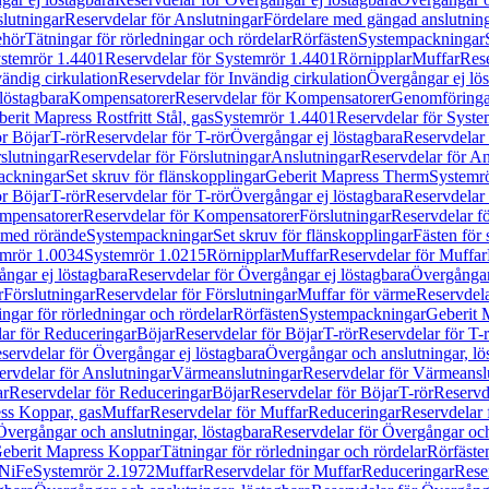
lutningar
Reservdelar för Anslutningar
Fördelare med gängad anslutnin
ehör
Tätningar för rörledningar och rördelar
Rörfästen
Systempackningar
stemrör 1.4401
Reservdelar för Systemrör 1.4401
Rörnipplar
Muffar
Rese
vändig cirkulation
Reservdelar för Invändig cirkulation
Övergångar ej lös
löstagbara
Kompensatorer
Reservdelar för Kompensatorer
Genomföringa
erit Mapress Rostfritt Stål, gas
Systemrör 1.4401
Reservdelar för Syste
ör Böjar
T-rör
Reservdelar för T-rör
Övergångar ej löstagbara
Reservdelar 
slutningar
Reservdelar för Förslutningar
Anslutningar
Reservdelar för An
ackningar
Set skruv för flänskopplingar
Geberit Mapress Therm
Systemr
ör Böjar
T-rör
Reservdelar för T-rör
Övergångar ej löstagbara
Reservdelar 
mpensatorer
Reservdelar för Kompensatorer
Förslutningar
Reservdelar fö
med rörände
Systempackningar
Set skruv för flänskopplingar
Fästen för
mrör 1.0034
Systemrör 1.0215
Rörnipplar
Muffar
Reservdelar för Muffar
ngar ej löstagbara
Reservdelar för Övergångar ej löstagbara
Övergångar 
r
Förslutningar
Reservdelar för Förslutningar
Muffar för värme
Reservdela
ingar för rörledningar och rördelar
Rörfästen
Systempackningar
Geberit 
ar för Reduceringar
Böjar
Reservdelar för Böjar
T-rör
Reservdelar för T-
servdelar för Övergångar ej löstagbara
Övergångar och anslutningar, lö
ervdelar för Anslutningar
Värmeanslutningar
Reservdelar för Värmeansl
ar
Reservdelar för Reduceringar
Böjar
Reservdelar för Böjar
T-rör
Reservde
ess Koppar, gas
Muffar
Reservdelar för Muffar
Reduceringar
Reservdelar 
Övergångar och anslutningar, löstagbara
Reservdelar för Övergångar och
 Geberit Mapress Koppar
Tätningar för rörledningar och rördelar
Rörfäste
uNiFe
Systemrör 2.1972
Muffar
Reservdelar för Muffar
Reduceringar
Rese