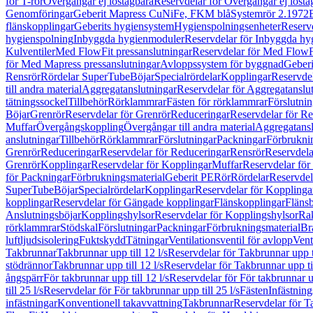
för T-rör
Övergångar ej löstagbara
Reservdelar för Övergångar ej lösta
Genomföringar
Geberit Mapress CuNiFe, FKM blå
Systemrör 2.1972
flänskopplingar
Geberits hygiensystem
Hygienspolningsenheter
Reserv
hygienspolning
Inbyggda hygienmoduler
Reservdelar för Inbyggda h
Kulventiler
Med FlowFit pressanslutningar
Reservdelar för Med FlowFi
för Med Mapress pressanslutningar
Avloppssystem för byggnad
Geberi
Rensrör
Rördelar SuperTube
Böjar
Specialrördelar
Kopplingar
Reservdel
till andra material
Aggregatanslutningar
Reservdelar för Aggregatanslu
tätningssockel
Tillbehör
Rörklammrar
Fästen för rörklammrar
Förslutnin
Böjar
Grenrör
Reservdelar för Grenrör
Reduceringar
Reservdelar för R
Muffar
Övergångskoppling
Övergångar till andra material
Aggregatansl
anslutningar
Tillbehör
Rörklammrar
Förslutningar
Packningar
Förbrukni
Grenrör
Reduceringar
Reservdelar för Reduceringar
Rensrör
Reservdela
Grenrör
Kopplingar
Reservdelar för Kopplingar
Muffar
Reservdelar för
för Packningar
Förbrukningsmaterial
Geberit PE
Rör
Rördelar
Reservdel
SuperTube
Böjar
Specialrördelar
Kopplingar
Reservdelar för Kopplinga
kopplingar
Reservdelar för Gängade kopplingar
Flänskopplingar
Fläns
Anslutningsböjar
Kopplingshylsor
Reservdelar för Kopplingshylsor
Rak
rörklammrar
Stödskal
Förslutningar
Packningar
Förbrukningsmaterial
Br
luftljudsisolering
Fuktskydd
Tätningar
Ventilationsventil för avlopp
Vent
Takbrunnar
Takbrunnar upp till 12 l/s
Reservdelar för Takbrunnar upp ti
stödrännor
Takbrunnar upp till 12 l/s
Reservdelar för Takbrunnar upp til
ångspärr
För takbrunnar upp till 12 l/s
Reservdelar för För takbrunnar up
till 25 l/s
Reservdelar för För takbrunnar upp till 25 l/s
Fästen
Infästnin
infästningar
Konventionell takavvattning
Takbrunnar
Reservdelar för T