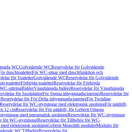
hängda WC
Golvstående WC
Reservdelar för Golvstående
För duschtoaletter
För WC-sitsar med duschfunktion och
delar för Toaletter
Golvstående WC
Reservdelar för Golvstående
rt toaletter
Förhöjda toaletter
Reservdelar för Förhöjda
 WC-sittring
Bidéer
Vägghängda bidéer
Reservdelar för Vägghängda
rvdelar för Spolplattor
För Sigma inbyggnadscisterner
Reservdelar för
r
Reservdelar för För Delta inbyggnadscisterner
För Twinline
Reservdelar för WC-styrningar med elektronisk spolning
För nätdrift,
ern 12 cm
Reservdelar för För nätdrift, för Geberit Omega
tyrningar med pneumatisk spolning
Reservdelar för WC-styrningar
ör för WC-styrningar
Reservdelar för Tillbehör för WC-
 med elektronisk spolning
Geberit Monolith moduler
Moduler för
vstående WC
Tillbehör
Reservdelar för