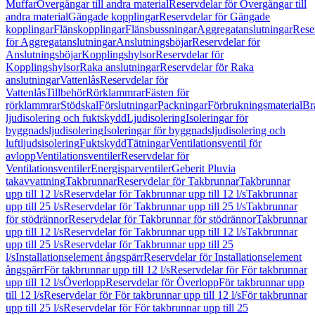
Muffar
Övergångar till andra material
Reservdelar för Övergångar till
andra material
Gängade kopplingar
Reservdelar för Gängade
kopplingar
Flänskopplingar
Flänsbussningar
Aggregatanslutningar
Rese
för Aggregatanslutningar
Anslutningsböjar
Reservdelar för
Anslutningsböjar
Kopplingshylsor
Reservdelar för
Kopplingshylsor
Raka anslutningar
Reservdelar för Raka
anslutningar
Vattenlås
Reservdelar för
Vattenlås
Tillbehör
Rörklammrar
Fästen för
rörklammrar
Stödskal
Förslutningar
Packningar
Förbrukningsmaterial
Br
ljudisolering och fuktskydd
Ljudisolering
Isoleringar för
byggnadsljudisolering
Isoleringar för byggnadsljudisolering och
luftljudsisolering
Fuktskydd
Tätningar
Ventilationsventil för
avlopp
Ventilationsventiler
Reservdelar för
Ventilationsventiler
Energisparventiler
Geberit Pluvia
takavvattning
Takbrunnar
Reservdelar för Takbrunnar
Takbrunnar
upp till 12 l/s
Reservdelar för Takbrunnar upp till 12 l/s
Takbrunnar
upp till 25 l/s
Reservdelar för Takbrunnar upp till 25 l/s
Takbrunnar
för stödrännor
Reservdelar för Takbrunnar för stödrännor
Takbrunnar
upp till 12 l/s
Reservdelar för Takbrunnar upp till 12 l/s
Takbrunnar
upp till 25 l/s
Reservdelar för Takbrunnar upp till 25
l/s
Installationselement ångspärr
Reservdelar för Installationselement
ångspärr
För takbrunnar upp till 12 l/s
Reservdelar för För takbrunnar
upp till 12 l/s
Överlopp
Reservdelar för Överlopp
För takbrunnar upp
till 12 l/s
Reservdelar för För takbrunnar upp till 12 l/s
För takbrunnar
upp till 25 l/s
Reservdelar för För takbrunnar upp till 25