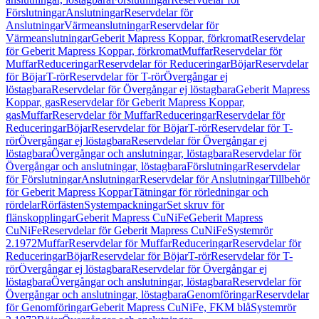
Förslutningar
Anslutningar
Reservdelar för
Anslutningar
Värmeanslutningar
Reservdelar för
Värmeanslutningar
Geberit Mapress Koppar, förkromat
Reservdelar
för Geberit Mapress Koppar, förkromat
Muffar
Reservdelar för
Muffar
Reduceringar
Reservdelar för Reduceringar
Böjar
Reservdelar
för Böjar
T-rör
Reservdelar för T-rör
Övergångar ej
löstagbara
Reservdelar för Övergångar ej löstagbara
Geberit Mapress
Koppar, gas
Reservdelar för Geberit Mapress Koppar,
gas
Muffar
Reservdelar för Muffar
Reduceringar
Reservdelar för
Reduceringar
Böjar
Reservdelar för Böjar
T-rör
Reservdelar för T-
rör
Övergångar ej löstagbara
Reservdelar för Övergångar ej
löstagbara
Övergångar och anslutningar, löstagbara
Reservdelar för
Övergångar och anslutningar, löstagbara
Förslutningar
Reservdelar
för Förslutningar
Anslutningar
Reservdelar för Anslutningar
Tillbehör
för Geberit Mapress Koppar
Tätningar för rörledningar och
rördelar
Rörfästen
Systempackningar
Set skruv för
flänskopplingar
Geberit Mapress CuNiFe
Geberit Mapress
CuNiFe
Reservdelar för Geberit Mapress CuNiFe
Systemrör
2.1972
Muffar
Reservdelar för Muffar
Reduceringar
Reservdelar för
Reduceringar
Böjar
Reservdelar för Böjar
T-rör
Reservdelar för T-
rör
Övergångar ej löstagbara
Reservdelar för Övergångar ej
löstagbara
Övergångar och anslutningar, löstagbara
Reservdelar för
Övergångar och anslutningar, löstagbara
Genomföringar
Reservdelar
för Genomföringar
Geberit Mapress CuNiFe, FKM blå
Systemrör