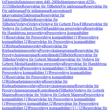
l/s
Fästen
Infästningssystem d40–200
Infästningssystem d250–
315
Tillbehör
Reservdelar för Tillbehör
För takbrunnar
Reservdelar för
För takbrunnar
För infästningar
Konventionell
takavvattning
Takbrunnar
Reservdelar för
Takbrunnar
Tillbehör
Reservdelar för
Tillbehör
Verktyg
Verktyg
Verktyg för Geberit FlowFit
Reservdelar för
Verktyg för Geberit FlowFit
Handdrivna pressverktyg
Reservdelar
för Handdrivna pressverktyg
Pressverktyg kompatibilitet
[1]
Reservdelar för Pressverktyg kompatibilitet [1]
Pressverktyg
kompatibilitet [2]
Reservdelar för Pressverktyg kompatibilitet
[2]
Rörbearbetningsverktyg
Reservdelar för
Rörbearbetningsverktyg
Provtryckningsproppar
Reservdelar för
Provtryckningsproppar
Kontrollmedel
Tillbehör
Reservdelar för
Tillbehör
Verktyg för Geberit Mepla
Reservdelar för Verktyg för
Geberit Mepla
Handdrivna pressverktyg
Reservdelar för Handdrivna
pressverktyg
Pressverktyg kompatibilitet [1]
Reservdelar för
Pressverktyg kompatibilitet [1]
Pressverktyg kompatibilitet
[2]
Reservdelar för Pressverktyg kompatibilitet
[2]
Rörbearbetningsverktyg
Reservdelar för
Rörbearbetningsverktyg
Provtryckningsproppar
Reservdelar för
Provtryckningsproppar
Kontrollmedel
Tillbehör
Verktyg för Geberit
Mapress
Reservdelar för Verktyg för Geberit Mapress
Pressverktyg
kompatibilitet [1]
Reservdelar för Pressverktyg kompatibilitet
[1]
Pressverktyg kompatibilitet [2]
Reservdelar för Pressverktyg
kompatibilitet [2]
Pressverktyg kompatibilitet [1] / [2]
Reservdelar för