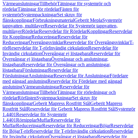
Värmeanslutningar
Tillbehör
Tätningar för systemrör och
rördelar
Tätningar för rördelar
Fästen för
systemrör
Systempackningar
Set skruv för
flänskopplingar
Förbrukningsmaterial
Geberit Mepla
Systemrör
tappvatten, multilayer
Reservdelar för Systemrör tappvatten,
multilayer
Rördelar
Reservdelar för Rördelar
Kopplingar
Reservdelar
för Kopplingar
Reduceringar
Reservdelar för
Reduceringar
Övergångsvinklar
Reservdelar för Övergångsvinklar
T-
rör
Reservdelar för T-rör
Invändig cirkulation
Reservdelar för
Invändig cirkulation
Övergångar ej löstagbara
Reservdelar för
Övergångar ej löstagbara
Övergångar och anslutningar,
löstagbara
Reservdelar för Övergångar och anslutningar,
löstagbara
Förslutningar
Reservdelar för
Förslutningar
Anslutningar
Reservdelar för Anslutningar
Fördelare
med gängad anslutning
Reservdelar för Fördelare med gängad
anslutning
Värmeanslutningar
Reservdelar för
Värmeanslutningar
Tillbehör
Tätningar för rörledningar och
rördelar
Rörfästen
Systempackningar
Set skruv för
flänskopplingar
Geberit Mapress Rostfritt Stål
Geberit Mapress
Rostfritt Stål
Reservdelar för Geberit Mapress Rostfritt Stål
Systemrör
1.4401
Reservdelar för Systemrör
1.4401
Rörnipplar
Muffar
Reservdelar för
Muffar
Reduceringar
Reservdelar för Reduceringar
Böjar
Reservdelar
för Böjar
T-rör
Reservdelar för T-rör
Invändig cirkulation
Reservdelar
för Invändig cirkulation
Övergångar ej löstagbara
Reservdelar för