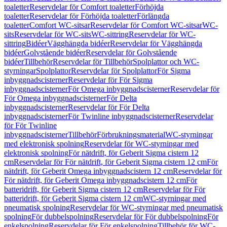
toaletter
Reservdelar för Comfort toaletter
Förhöjda
toaletter
Reservdelar för Förhöjda toaletter
Förlängda
toaletter
Comfort WC-sitsar
Reservdelar för Comfort WC-sitsar
WC-
sits
Reservdelar för WC-sits
WC-sittring
Reservdelar för WC-
sittring
Bidéer
Vägghängda bidéer
Reservdelar för Vägghängda
bidéer
Golvstående bidéer
Reservdelar för Golvstående
bidéer
Tillbehör
Reservdelar för Tillbehör
Spolplattor och WC-
styrningar
Spolplattor
Reservdelar för Spolplattor
För Sigma
inbyggnadscisterner
Reservdelar för För Sigma
inbyggnadscisterner
För Omega inbyggnadscisterner
Reservdelar för
För Omega inbyggnadscisterner
För Delta
inbyggnadscisterner
Reservdelar för För Delta
inbyggnadscisterner
För Twinline inbyggnadscisterner
Reservdelar
för För Twinline
inbyggnadscisterner
Tillbehör
Förbrukningsmaterial
WC-styrningar
med elektronisk spolning
Reservdelar för WC-styrningar med
elektronisk spolning
För nätdrift, för Geberit Sigma cistern 12
cm
Reservdelar för För nätdrift, för Geberit Sigma cistern 12 cm
För
nätdrift, för Geberit Omega inbyggnadscistern 12 cm
Reservdelar för
För nätdrift, för Geberit Omega inbyggnadscistern 12 cm
För
batteridrift, för Geberit Sigma cistern 12 cm
Reservdelar för För
batteridrift, för Geberit Sigma cistern 12 cm
WC-styrningar med
pneumatisk spolning
Reservdelar för WC-styrningar med pneumatisk
spolning
För dubbelspolning
Reservdelar för För dubbelspolning
För
enkelspolning
Reservdelar för För enkelspolning
Tillbehör för WC-