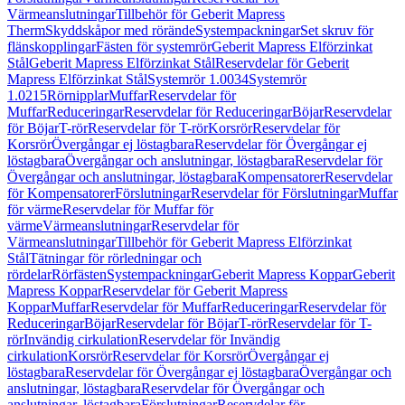
Värmeanslutningar
Tillbehör för Geberit Mapress
Therm
Skyddskåpor med rörände
Systempackningar
Set skruv för
flänskopplingar
Fästen för systemrör
Geberit Mapress Elförzinkat
Stål
Geberit Mapress Elförzinkat Stål
Reservdelar för Geberit
Mapress Elförzinkat Stål
Systemrör 1.0034
Systemrör
1.0215
Rörnipplar
Muffar
Reservdelar för
Muffar
Reduceringar
Reservdelar för Reduceringar
Böjar
Reservdelar
för Böjar
T-rör
Reservdelar för T-rör
Korsrör
Reservdelar för
Korsrör
Övergångar ej löstagbara
Reservdelar för Övergångar ej
löstagbara
Övergångar och anslutningar, löstagbara
Reservdelar för
Övergångar och anslutningar, löstagbara
Kompensatorer
Reservdelar
för Kompensatorer
Förslutningar
Reservdelar för Förslutningar
Muffar
för värme
Reservdelar för Muffar för
värme
Värmeanslutningar
Reservdelar för
Värmeanslutningar
Tillbehör för Geberit Mapress Elförzinkat
Stål
Tätningar för rörledningar och
rördelar
Rörfästen
Systempackningar
Geberit Mapress Koppar
Geberit
Mapress Koppar
Reservdelar för Geberit Mapress
Koppar
Muffar
Reservdelar för Muffar
Reduceringar
Reservdelar för
Reduceringar
Böjar
Reservdelar för Böjar
T-rör
Reservdelar för T-
rör
Invändig cirkulation
Reservdelar för Invändig
cirkulation
Korsrör
Reservdelar för Korsrör
Övergångar ej
löstagbara
Reservdelar för Övergångar ej löstagbara
Övergångar och
anslutningar, löstagbara
Reservdelar för Övergångar och
anslutningar, löstagbara
Förslutningar
Reservdelar för