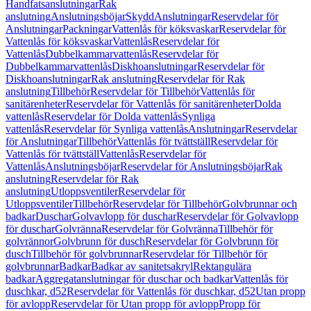
Handfatsanslutningar
Rak
anslutning
Anslutningsböjar
Skydd
Anslutningar
Reservdelar för
Anslutningar
Packningar
Vattenlås för köksvaskar
Reservdelar för
Vattenlås för köksvaskar
Vattenlås
Reservdelar för
Vattenlås
Dubbelkammarvattenlås
Reservdelar för
Dubbelkammarvattenlås
Diskhoanslutningar
Reservdelar för
Diskhoanslutningar
Rak anslutning
Reservdelar för Rak
anslutning
Tillbehör
Reservdelar för Tillbehör
Vattenlås för
sanitärenheter
Reservdelar för Vattenlås för sanitärenheter
Dolda
vattenlås
Reservdelar för Dolda vattenlås
Synliga
vattenlås
Reservdelar för Synliga vattenlås
Anslutningar
Reservdelar
för Anslutningar
Tillbehör
Vattenlås för tvättställ
Reservdelar för
Vattenlås för tvättställ
Vattenlås
Reservdelar för
Vattenlås
Anslutningsböjar
Reservdelar för Anslutningsböjar
Rak
anslutning
Reservdelar för Rak
anslutning
Utloppsventiler
Reservdelar för
Utloppsventiler
Tillbehör
Reservdelar för Tillbehör
Golvbrunnar och
badkar
Duschar
Golvavlopp för duschar
Reservdelar för Golvavlopp
för duschar
Golvränna
Reservdelar för Golvränna
Tillbehör för
golvrännor
Golvbrunn för dusch
Reservdelar för Golvbrunn för
dusch
Tillbehör för golvbrunnar
Reservdelar för Tillbehör för
golvbrunnar
Badkar
Badkar av sanitetsakryl
Rektangulära
badkar
Aggregatanslutningar för duschar och badkar
Vattenlås för
duschkar, d52
Reservdelar för Vattenlås för duschkar, d52
Utan propp
för avlopp
Reservdelar för Utan propp för avlopp
Propp för