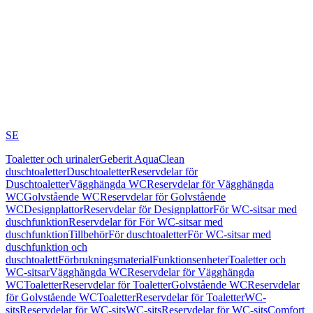
SE
Toaletter och urinaler
Geberit AquaClean
duschtoaletter
Duschtoaletter
Reservdelar för
Duschtoaletter
Vägghängda WC
Reservdelar för Vägghängda
WC
Golvstående WC
Reservdelar för Golvstående
WC
Designplattor
Reservdelar för Designplattor
För WC-sitsar med
duschfunktion
Reservdelar för För WC-sitsar med
duschfunktion
Tillbehör
För duschtoaletter
För WC-sitsar med
duschfunktion och
duschtoalett
Förbrukningsmaterial
Funktionsenheter
Toaletter och
WC-sitsar
Vägghängda WC
Reservdelar för Vägghängda
WC
Toaletter
Reservdelar för Toaletter
Golvstående WC
Reservdelar
för Golvstående WC
Toaletter
Reservdelar för Toaletter
WC-
sits
Reservdelar för WC-sits
WC-sits
Reservdelar för WC-sits
Comfort