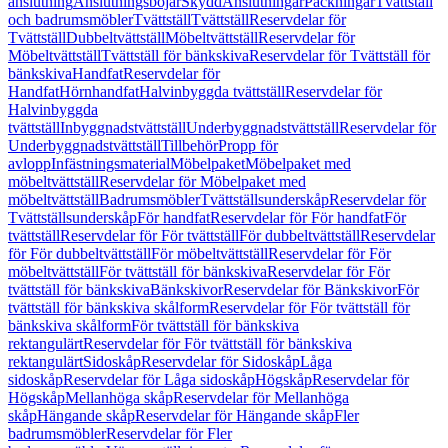
anslutning
Anslutningsböjar
Skydd
Anslutningar
Packningar
Tvättställ
och badrumsmöbler
Tvättställ
Tvättställ
Reservdelar för
Tvättställ
Dubbeltvättställ
Möbeltvättställ
Reservdelar för
Möbeltvättställ
Tvättställ för bänkskiva
Reservdelar för Tvättställ för
bänkskiva
Handfat
Reservdelar för
Handfat
Hörnhandfat
Halvinbyggda tvättställ
Reservdelar för
Halvinbyggda
tvättställ
Inbyggnadstvättställ
Underbyggnadstvättställ
Reservdelar för
Underbyggnadstvättställ
Tillbehör
Propp för
avlopp
Infästningsmaterial
Möbelpaket
Möbelpaket med
möbeltvättställ
Reservdelar för Möbelpaket med
möbeltvättställ
Badrumsmöbler
Tvättställsunderskåp
Reservdelar för
Tvättställsunderskåp
För handfat
Reservdelar för För handfat
För
tvättställ
Reservdelar för För tvättställ
För dubbeltvättställ
Reservdelar
för För dubbeltvättställ
För möbeltvättställ
Reservdelar för För
möbeltvättställ
För tvättställ för bänkskiva
Reservdelar för För
tvättställ för bänkskiva
Bänkskivor
Reservdelar för Bänkskivor
För
tvättställ för bänkskiva skålform
Reservdelar för För tvättställ för
bänkskiva skålform
För tvättställ för bänkskiva
rektangulärt
Reservdelar för För tvättställ för bänkskiva
rektangulärt
Sidoskåp
Reservdelar för Sidoskåp
Låga
sidoskåp
Reservdelar för Låga sidoskåp
Högskåp
Reservdelar för
Högskåp
Mellanhöga skåp
Reservdelar för Mellanhöga
skåp
Hängande skåp
Reservdelar för Hängande skåp
Fler
badrumsmöbler
Reservdelar för Fler