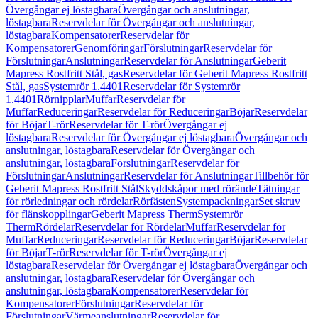
Övergångar ej löstagbara
Övergångar och anslutningar,
löstagbara
Reservdelar för Övergångar och anslutningar,
löstagbara
Kompensatorer
Reservdelar för
Kompensatorer
Genomföringar
Förslutningar
Reservdelar för
Förslutningar
Anslutningar
Reservdelar för Anslutningar
Geberit
Mapress Rostfritt Stål, gas
Reservdelar för Geberit Mapress Rostfritt
Stål, gas
Systemrör 1.4401
Reservdelar för Systemrör
1.4401
Rörnipplar
Muffar
Reservdelar för
Muffar
Reduceringar
Reservdelar för Reduceringar
Böjar
Reservdelar
för Böjar
T-rör
Reservdelar för T-rör
Övergångar ej
löstagbara
Reservdelar för Övergångar ej löstagbara
Övergångar och
anslutningar, löstagbara
Reservdelar för Övergångar och
anslutningar, löstagbara
Förslutningar
Reservdelar för
Förslutningar
Anslutningar
Reservdelar för Anslutningar
Tillbehör för
Geberit Mapress Rostfritt Stål
Skyddskåpor med rörände
Tätningar
för rörledningar och rördelar
Rörfästen
Systempackningar
Set skruv
för flänskopplingar
Geberit Mapress Therm
Systemrör
Therm
Rördelar
Reservdelar för Rördelar
Muffar
Reservdelar för
Muffar
Reduceringar
Reservdelar för Reduceringar
Böjar
Reservdelar
för Böjar
T-rör
Reservdelar för T-rör
Övergångar ej
löstagbara
Reservdelar för Övergångar ej löstagbara
Övergångar och
anslutningar, löstagbara
Reservdelar för Övergångar och
anslutningar, löstagbara
Kompensatorer
Reservdelar för
Kompensatorer
Förslutningar
Reservdelar för
Förslutningar
Värmeanslutningar
Reservdelar för