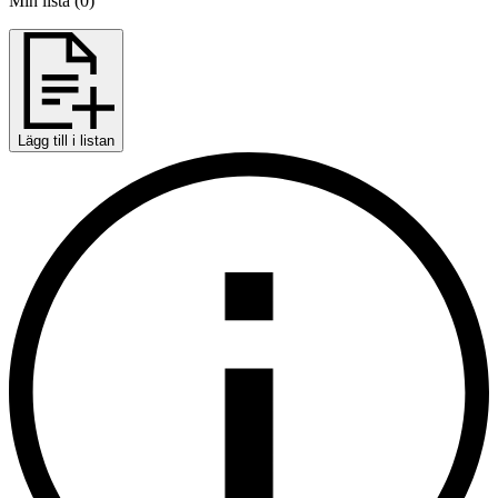
Min lista
(
0
)
Lägg till i listan