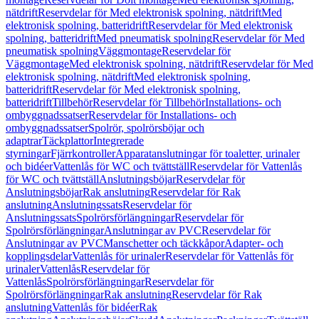
nätdrift
Reservdelar för Med elektronisk spolning, nätdrift
Med
elektronisk spolning, batteridrift
Reservdelar för Med elektronisk
spolning, batteridrift
Med pneumatisk spolning
Reservdelar för Med
pneumatisk spolning
Väggmontage
Reservdelar för
Väggmontage
Med elektronisk spolning, nätdrift
Reservdelar för Med
elektronisk spolning, nätdrift
Med elektronisk spolning,
batteridrift
Reservdelar för Med elektronisk spolning,
batteridrift
Tillbehör
Reservdelar för Tillbehör
Installations- och
ombyggnadssatser
Reservdelar för Installations- och
ombyggnadssatser
Spolrör, spolrörsböjar och
adaptrar
Täckplattor
Integrerade
styrningar
Fjärrkontroller
Apparatanslutningar för toaletter, urinaler
och bidéer
Vattenlås för WC och tvättställ
Reservdelar för Vattenlås
för WC och tvättställ
Anslutningsböjar
Reservdelar för
Anslutningsböjar
Rak anslutning
Reservdelar för Rak
anslutning
Anslutningssats
Reservdelar för
Anslutningssats
Spolrörsförlängningar
Reservdelar för
Spolrörsförlängningar
Anslutningar av PVC
Reservdelar för
Anslutningar av PVC
Manschetter och täckkåpor
Adapter- och
kopplingsdelar
Vattenlås för urinaler
Reservdelar för Vattenlås för
urinaler
Vattenlås
Reservdelar för
Vattenlås
Spolrörsförlängningar
Reservdelar för
Spolrörsförlängningar
Rak anslutning
Reservdelar för Rak
anslutning
Vattenlås för bidéer
Rak