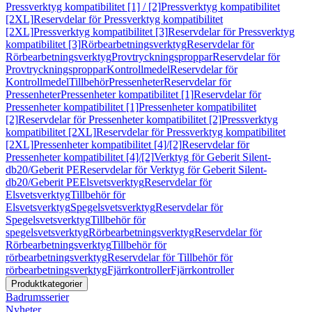
Pressverktyg kompatibilitet [1] / [2]
Pressverktyg kompatibilitet
[2XL]
Reservdelar för Pressverktyg kompatibilitet
[2XL]
Pressverktyg kompatibilitet [3]
Reservdelar för Pressverktyg
kompatibilitet [3]
Rörbearbetningsverktyg
Reservdelar för
Rörbearbetningsverktyg
Provtryckningsproppar
Reservdelar för
Provtryckningsproppar
Kontrollmedel
Reservdelar för
Kontrollmedel
Tillbehör
Pressenheter
Reservdelar för
Pressenheter
Pressenheter kompatibilitet [1]
Reservdelar för
Pressenheter kompatibilitet [1]
Pressenheter kompatibilitet
[2]
Reservdelar för Pressenheter kompatibilitet [2]
Pressverktyg
kompatibilitet [2XL]
Reservdelar för Pressverktyg kompatibilitet
[2XL]
Pressenheter kompatibilitet [4]/[2]
Reservdelar för
Pressenheter kompatibilitet [4]/[2]
Verktyg för Geberit Silent-
db20/Geberit PE
Reservdelar för Verktyg för Geberit Silent-
db20/Geberit PE
Elsvetsverktyg
Reservdelar för
Elsvetsverktyg
Tillbehör för
Elsvetsverktyg
Spegelsvetsverktyg
Reservdelar för
Spegelsvetsverktyg
Tillbehör för
spegelsvetsverktyg
Rörbearbetningsverktyg
Reservdelar för
Rörbearbetningsverktyg
Tillbehör för
rörbearbetningsverktyg
Reservdelar för Tillbehör för
rörbearbetningsverktyg
Fjärrkontroller
Fjärrkontroller
Produktkategorier
Badrumsserier
Nyheter