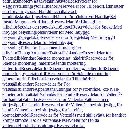
badrumsmöbler
Väggavställningsytor
Reservdelar för
Väggavställningsytor
Tillbehör
Reservdelar för Tillbehör
Lådinsatser
och förvaringsboxar
Handdukshållare och
handdukskrokar
Ljuselement
Hållare för bänkskivor
Handtag
Set
fotstöd
Magnettavlor
Eluttag
Reservdelar för Eluttag
Fler
tillbehör
Speglar och spegelskåp
Spegel
Reservdelar för Spegel
Med
inbyggd belysning
Reservdelar för Med inbyggd
belysning
Spegelskåp
Reservdelar för Spegelskåp
Med inbyggd
belysning
Reservdelar för Med inbyggd
belysning
Tillbehör
Ljuselement
Handtag
Fler
tillbehör
Eluttag
Armaturer
Tvättställsblandare
Reservdelar för
Tvättställsblandare
Stående montering, nätdrift
Reservdelar för
Stående montering, nätdrift
Stående montering,
batteridrift
Reservdelar för Stående montering, batteridrift
Stående
montering, generatordrift
Reservdelar för Stående montering,
generatordrift
Tillbehör
Reservdelar för Tillbehör
För
tvättställsblandare
Reservdelar för För
tvättställsblandare
Apparatanslutningar för tvättområde, köksvask,
enheter och tvättställ
Vattenlås för handfat
Reservdelar för Vattenlås
för handfat
Vattenlås
Reservdelar för Vattenlås
Vattenlås med
skiljevägg för handfat
Reservdelar för Vattenlås med skiljevägg för
handfat
Vattenlås med skiljevägg för handfat,
kompaktmodell
Reservdelar för Vattenlås med skiljevägg för handfat,
kompaktmodell
Dolda vattenlås
Reservdelar för Dolda
vattenlås
Handfatsanslutningar
Reservdelar för