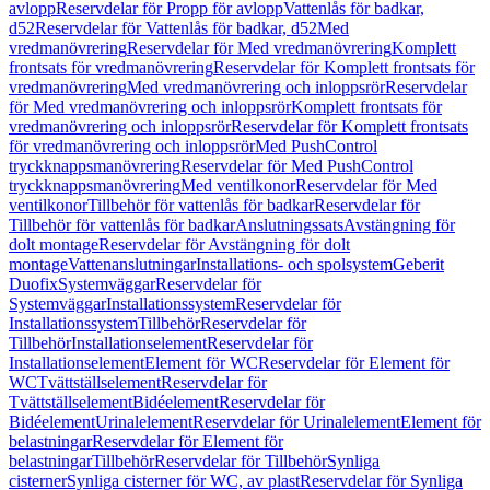
avlopp
Reservdelar för Propp för avlopp
Vattenlås för badkar,
d52
Reservdelar för Vattenlås för badkar, d52
Med
vredmanövrering
Reservdelar för Med vredmanövrering
Komplett
frontsats för vredmanövrering
Reservdelar för Komplett frontsats för
vredmanövrering
Med vredmanövrering och inloppsrör
Reservdelar
för Med vredmanövrering och inloppsrör
Komplett frontsats för
vredmanövrering och inloppsrör
Reservdelar för Komplett frontsats
för vredmanövrering och inloppsrör
Med PushControl
tryckknappsmanövrering
Reservdelar för Med PushControl
tryckknappsmanövrering
Med ventilkonor
Reservdelar för Med
ventilkonor
Tillbehör för vattenlås för badkar
Reservdelar för
Tillbehör för vattenlås för badkar
Anslutningssats
Avstängning för
dolt montage
Reservdelar för Avstängning för dolt
montage
Vattenanslutningar
Installations- och spolsystem
Geberit
Duofix
Systemväggar
Reservdelar för
Systemväggar
Installationssystem
Reservdelar för
Installationssystem
Tillbehör
Reservdelar för
Tillbehör
Installationselement
Reservdelar för
Installationselement
Element för WC
Reservdelar för Element för
WC
Tvättställselement
Reservdelar för
Tvättställselement
Bidéelement
Reservdelar för
Bidéelement
Urinalelement
Reservdelar för Urinalelement
Element för
belastningar
Reservdelar för Element för
belastningar
Tillbehör
Reservdelar för Tillbehör
Synliga
cisterner
Synliga cisterner för WC, av plast
Reservdelar för Synliga