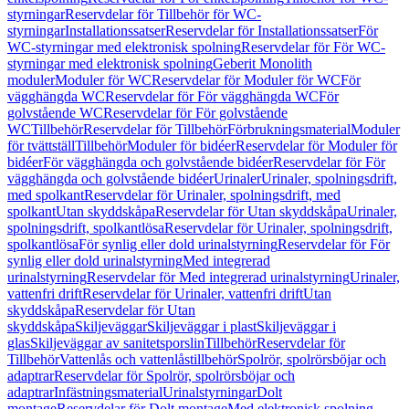
styrningar
Reservdelar för Tillbehör för WC-
styrningar
Installationssatser
Reservdelar för Installationssatser
För
WC-styrningar med elektronisk spolning
Reservdelar för För WC-
styrningar med elektronisk spolning
Geberit Monolith
moduler
Moduler för WC
Reservdelar för Moduler för WC
För
vägghängda WC
Reservdelar för För vägghängda WC
För
golvstående WC
Reservdelar för För golvstående
WC
Tillbehör
Reservdelar för Tillbehör
Förbrukningsmaterial
Moduler
för tvättställ
Tillbehör
Moduler för bidéer
Reservdelar för Moduler för
bidéer
För vägghängda och golvstående bidéer
Reservdelar för För
vägghängda och golvstående bidéer
Urinaler
Urinaler, spolningsdrift,
med spolkant
Reservdelar för Urinaler, spolningsdrift, med
spolkant
Utan skyddskåpa
Reservdelar för Utan skyddskåpa
Urinaler,
spolningsdrift, spolkantlösa
Reservdelar för Urinaler, spolningsdrift,
spolkantlösa
För synlig eller dold urinalstyrning
Reservdelar för För
synlig eller dold urinalstyrning
Med integrerad
urinalstyrning
Reservdelar för Med integrerad urinalstyrning
Urinaler,
vattenfri drift
Reservdelar för Urinaler, vattenfri drift
Utan
skyddskåpa
Reservdelar för Utan
skyddskåpa
Skiljeväggar
Skiljeväggar i plast
Skiljeväggar i
glas
Skiljeväggar av sanitetsporslin
Tillbehör
Reservdelar för
Tillbehör
Vattenlås och vattenlåstillbehör
Spolrör, spolrörsböjar och
adaptrar
Reservdelar för Spolrör, spolrörsböjar och
adaptrar
Infästningsmaterial
Urinalstyrningar
Dolt
montage
Reservdelar för Dolt montage
Med elektronisk spolning,