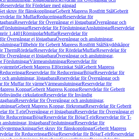
g
Reservdelar för Fördelare med gängad
Set skruv för flänskopplingar
Geberit Mapress Rostfritt Stål
Geberit
rvdelar för Muffar
Reduceringar
Reservdelar för
tagbara
Reservdelar för Övergångar ej löstagbara
Övergångar och
r
Förslutningar
Reservdelar för Förslutningar
Anslutningar
Reservdelar
mrör 1.4401
Rörnipplar
Muffar
Reservdelar för
för Övergångar ej löstagbara
Övergångar och anslutningar,
slutningar
Tillbehör för Geberit Mapress Rostfritt Stål
Skyddskåpor
ör Therm
Rördelar
Reservdelar för Rördelar
Muffar
Reservdelar för
för Övergångar ej löstagbara
Övergångar och anslutningar,
r Förslutningar
Värmeanslutningar
Reservdelar för
 systemrör
Geberit Mapress Elförzinkat Stål
Geberit Mapress
Reduceringar
Reservdelar för Reduceringar
Böjar
Reservdelar för
och anslutningar, löstagbara
Reservdelar för Övergångar och
r för Muffar för värme
Värmeanslutningar
Reservdelar för
Mapress Koppar
Geberit Mapress Koppar
Reservdelar för Geberit
rör
Invändig cirkulation
Reservdelar för Invändig
stagbara
Reservdelar för Övergångar och anslutningar,
utningar
Geberit Mapress Koppar, förkromat
Reservdelar för Geberit
lar för T-rör
Övergångar ej löstagbara
Reservdelar för Övergångar ej
för Reduceringar
Böjar
Reservdelar för Böjar
T-rör
Reservdelar för T-
 anslutningar, löstagbara
Förslutningar
Reservdelar för
n
Systempackningar
Set skruv för flänskopplingar
Geberit Mapress
rvdelar för Reduceringar
Böjar
Reservdelar för Böjar
T-rör
Reservdelar