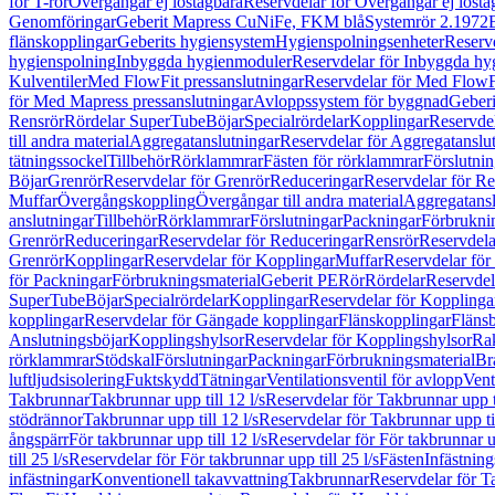
för T-rör
Övergångar ej löstagbara
Reservdelar för Övergångar ej lösta
Genomföringar
Geberit Mapress CuNiFe, FKM blå
Systemrör 2.1972
flänskopplingar
Geberits hygiensystem
Hygienspolningsenheter
Reserv
hygienspolning
Inbyggda hygienmoduler
Reservdelar för Inbyggda h
Kulventiler
Med FlowFit pressanslutningar
Reservdelar för Med FlowFi
för Med Mapress pressanslutningar
Avloppssystem för byggnad
Geberi
Rensrör
Rördelar SuperTube
Böjar
Specialrördelar
Kopplingar
Reservdel
till andra material
Aggregatanslutningar
Reservdelar för Aggregatanslu
tätningssockel
Tillbehör
Rörklammrar
Fästen för rörklammrar
Förslutnin
Böjar
Grenrör
Reservdelar för Grenrör
Reduceringar
Reservdelar för R
Muffar
Övergångskoppling
Övergångar till andra material
Aggregatansl
anslutningar
Tillbehör
Rörklammrar
Förslutningar
Packningar
Förbrukni
Grenrör
Reduceringar
Reservdelar för Reduceringar
Rensrör
Reservdela
Grenrör
Kopplingar
Reservdelar för Kopplingar
Muffar
Reservdelar för
för Packningar
Förbrukningsmaterial
Geberit PE
Rör
Rördelar
Reservdel
SuperTube
Böjar
Specialrördelar
Kopplingar
Reservdelar för Kopplinga
kopplingar
Reservdelar för Gängade kopplingar
Flänskopplingar
Fläns
Anslutningsböjar
Kopplingshylsor
Reservdelar för Kopplingshylsor
Rak
rörklammrar
Stödskal
Förslutningar
Packningar
Förbrukningsmaterial
Br
luftljudsisolering
Fuktskydd
Tätningar
Ventilationsventil för avlopp
Vent
Takbrunnar
Takbrunnar upp till 12 l/s
Reservdelar för Takbrunnar upp ti
stödrännor
Takbrunnar upp till 12 l/s
Reservdelar för Takbrunnar upp til
ångspärr
För takbrunnar upp till 12 l/s
Reservdelar för För takbrunnar up
till 25 l/s
Reservdelar för För takbrunnar upp till 25 l/s
Fästen
Infästnin
infästningar
Konventionell takavvattning
Takbrunnar
Reservdelar för T