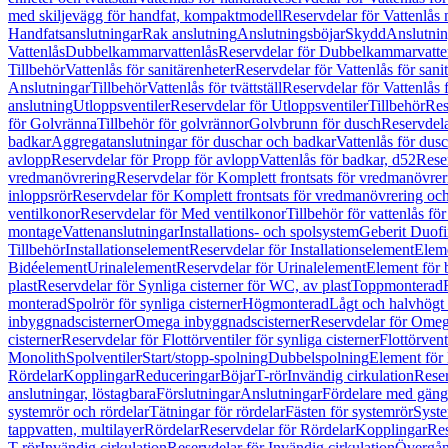
med skiljevägg för handfat, kompaktmodell
Reservdelar för Vattenlås
Handfatsanslutningar
Rak anslutning
Anslutningsböjar
Skydd
Anslutnin
Vattenlås
Dubbelkammarvattenlås
Reservdelar för Dubbelkammarvatte
Tillbehör
Vattenlås för sanitärenheter
Reservdelar för Vattenlås för sani
Anslutningar
Tillbehör
Vattenlås för tvättställ
Reservdelar för Vattenlås fö
anslutning
Utloppsventiler
Reservdelar för Utloppsventiler
Tillbehör
Res
för Golvränna
Tillbehör för golvrännor
Golvbrunn för dusch
Reservdela
badkar
Aggregatanslutningar för duschar och badkar
Vattenlås för dus
avlopp
Reservdelar för Propp för avlopp
Vattenlås för badkar, d52
Reser
vredmanövrering
Reservdelar för Komplett frontsats för vredmanövrer
inloppsrör
Reservdelar för Komplett frontsats för vredmanövrering och
ventilkonor
Reservdelar för Med ventilkonor
Tillbehör för vattenlås fö
montage
Vattenanslutningar
Installations- och spolsystem
Geberit Duof
Tillbehör
Installationselement
Reservdelar för Installationselement
Elem
Bidéelement
Urinalelement
Reservdelar för Urinalelement
Element för 
plast
Reservdelar för Synliga cisterner för WC, av plast
Toppmonterad
monterad
Spolrör för synliga cisterner
Högmonterad
Lågt och halvhögt
inbyggnadscisterner
Omega inbyggnadscisterner
Reservdelar för Omeg
cisterner
Reservdelar för Flottörventiler för synliga cisterner
Flottörvent
Monolith
Spolventiler
Start/stopp-spolning
Dubbelspolning
Element för 
Rördelar
Kopplingar
Reduceringar
Böjar
T-rör
Invändig cirkulation
Reser
anslutningar, löstagbara
Förslutningar
Anslutningar
Fördelare med gäng
systemrör och rördelar
Tätningar för rördelar
Fästen för systemrör
Syst
tappvatten, multilayer
Rördelar
Reservdelar för Rördelar
Kopplingar
Res
T-rör
Invändig cirkulation
Reservdelar för Invändig cirkulation
Övergång