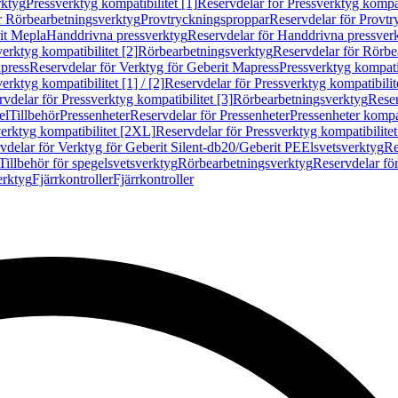
rktyg
Pressverktyg kompatibilitet [1]
Reservdelar för Pressverktyg kompati
r Rörbearbetningsverktyg
Provtryckningsproppar
Reservdelar för Provt
it Mepla
Handdrivna pressverktyg
Reservdelar för Handdrivna pressver
erktyg kompatibilitet [2]
Rörbearbetningsverktyg
Reservdelar för Rörbe
press
Reservdelar för Verktyg för Geberit Mapress
Pressverktyg kompatib
erktyg kompatibilitet [1] / [2]
Reservdelar för Pressverktyg kompatibilitet
vdelar för Pressverktyg kompatibilitet [3]
Rörbearbetningsverktyg
Reser
el
Tillbehör
Pressenheter
Reservdelar för Pressenheter
Pressenheter kompat
erktyg kompatibilitet [2XL]
Reservdelar för Pressverktyg kompatibilite
vdelar för Verktyg för Geberit Silent-db20/Geberit PE
Elsvetsverktyg
Re
Tillbehör för spegelsvetsverktyg
Rörbearbetningsverktyg
Reservdelar fö
erktyg
Fjärrkontroller
Fjärrkontroller