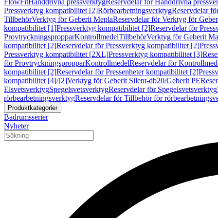
FlowFit
Handdrivna pressverktyg
Reservdelar för Handdrivna pressve
Pressverktyg kompatibilitet [2]
Rörbearbetningsverktyg
Reservdelar fö
Tillbehör
Verktyg för Geberit Mepla
Reservdelar för Verktyg för Geber
kompatibilitet [1]
Pressverktyg kompatibilitet [2]
Reservdelar för Pressv
Provtryckningsproppar
Kontrollmedel
Tillbehör
Verktyg för Geberit Ma
kompatibilitet [2]
Reservdelar för Pressverktyg kompatibilitet [2]
Pressv
Pressverktyg kompatibilitet [2XL]
Pressverktyg kompatibilitet [3]
Reser
för Provtryckningsproppar
Kontrollmedel
Reservdelar för Kontrollmed
kompatibilitet [2]
Reservdelar för Pressenheter kompatibilitet [2]
Pressv
kompatibilitet [4]/[2]
Verktyg för Geberit Silent-db20/Geberit PE
Reser
Elsvetsverktyg
Spegelsvetsverktyg
Reservdelar för Spegelsvetsverktyg
rörbearbetningsverktyg
Reservdelar för Tillbehör för rörbearbetningsv
Produktkategorier
Badrumsserier
Nyheter