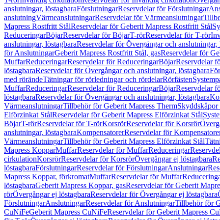
anslutningar, löstagbara
Förslutningar
Reservdelar för Förslutningar
Ans
anslutning
Värmeanslutningar
Reservdelar för Värmeanslutningar
Tillb
Mapress Rostfritt Stål
Reservdelar för Geberit Mapress Rostfritt Stål
Sy
Reduceringar
Böjar
Reservdelar för Böjar
T-rör
Reservdelar för T-rör
In
anslutningar, löstagbara
Reservdelar för Övergångar och anslutningar, 
för Anslutningar
Geberit Mapress Rostfritt Stål, gas
Reservdelar för Geb
Muffar
Reduceringar
Reservdelar för Reduceringar
Böjar
Reservdelar f
löstagbara
Reservdelar för Övergångar och anslutningar, löstagbara
För
med rörände
Tätningar för rörledningar och rördelar
Rörfästen
Systemp
Muffar
Reduceringar
Reservdelar för Reduceringar
Böjar
Reservdelar f
löstagbara
Reservdelar för Övergångar och anslutningar, löstagbara
Ko
Värmeanslutningar
Tillbehör för Geberit Mapress Therm
Skyddskåpor 
Elförzinkat Stål
Reservdelar för Geberit Mapress Elförzinkat Stål
Syste
Böjar
T-rör
Reservdelar för T-rör
Korsrör
Reservdelar för Korsrör
Övergå
anslutningar, löstagbara
Kompensatorer
Reservdelar för Kompensatore
Värmeanslutningar
Tillbehör för Geberit Mapress Elförzinkat Stål
Tätn
Mapress Koppar
Muffar
Reservdelar för Muffar
Reduceringar
Reservdel
cirkulation
Korsrör
Reservdelar för Korsrör
Övergångar ej löstagbara
Re
löstagbara
Förslutningar
Reservdelar för Förslutningar
Anslutningar
Res
Mapress Koppar, förkromat
Muffar
Reservdelar för Muffar
Reducering
löstagbara
Geberit Mapress Koppar, gas
Reservdelar för Geberit Mapr
rör
Övergångar ej löstagbara
Reservdelar för Övergångar ej löstagbara
Förslutningar
Anslutningar
Reservdelar för Anslutningar
Tillbehör för
CuNiFe
Geberit Mapress CuNiFe
Reservdelar för Geberit Mapress C