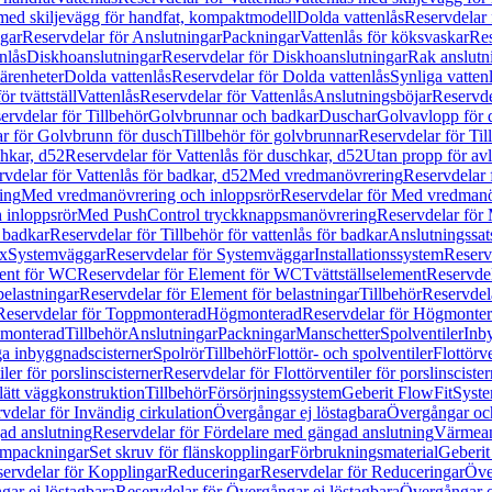
 med skiljevägg för handfat, kompaktmodell
Dolda vattenlås
Reservdelar 
gar
Reservdelar för Anslutningar
Packningar
Vattenlås för köksvaskar
Res
nlås
Diskhoanslutningar
Reservdelar för Diskhoanslutningar
Rak anslutn
tärenheter
Dolda vattenlås
Reservdelar för Dolda vattenlås
Synliga vatten
r tvättställ
Vattenlås
Reservdelar för Vattenlås
Anslutningsböjar
Reservde
ervdelar för Tillbehör
Golvbrunnar och badkar
Duschar
Golvavlopp för 
r för Golvbrunn för dusch
Tillbehör för golvbrunnar
Reservdelar för Til
chkar, d52
Reservdelar för Vattenlås för duschkar, d52
Utan propp för av
vdelar för Vattenlås för badkar, d52
Med vredmanövrering
Reservdelar
ing
Med vredmanövrering och inloppsrör
Reservdelar för Med vredmanö
 inloppsrör
Med PushControl tryckknappsmanövrering
Reservdelar för
r badkar
Reservdelar för Tillbehör för vattenlås för badkar
Anslutningssat
ix
Systemväggar
Reservdelar för Systemväggar
Installationssystem
Reservd
ent för WC
Reservdelar för Element för WC
Tvättställselement
Reservdel
belastningar
Reservdelar för Element för belastningar
Tillbehör
Reservdela
Reservdelar för Toppmonterad
Högmonterad
Reservdelar för Högmonte
 monterad
Tillbehör
Anslutningar
Packningar
Manschetter
Spolventiler
Inb
a inbyggnadscisterner
Spolrör
Tillbehör
Flottör- och spolventiler
Flottörve
iler för porslinscisterner
Reservdelar för Flottörventiler för porslinscister
lätt väggkonstruktion
Tillbehör
Försörjningssystem
Geberit FlowFit
Syst
vdelar för Invändig cirkulation
Övergångar ej löstagbara
Övergångar och
ad anslutning
Reservdelar för Fördelare med gängad anslutning
Värmean
empackningar
Set skruv för flänskopplingar
Förbrukningsmaterial
Geberit
ervdelar för Kopplingar
Reduceringar
Reservdelar för Reduceringar
Öve
ar ej löstagbara
Reservdelar för Övergångar ej löstagbara
Övergångar o