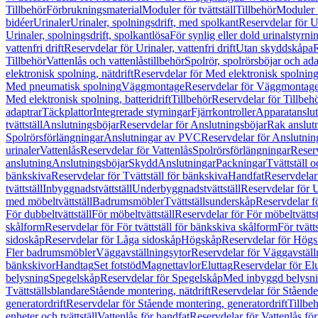
Tillbehör
Förbrukningsmaterial
Moduler för tvättställ
Tillbehör
Moduler 
bidéer
Urinaler
Urinaler, spolningsdrift, med spolkant
Reservdelar för U
Urinaler, spolningsdrift, spolkantlösa
För synlig eller dold urinalstyrni
vattenfri drift
Reservdelar för Urinaler, vattenfri drift
Utan skyddskåpa
R
Tillbehör
Vattenlås och vattenlåstillbehör
Spolrör, spolrörsböjar och ada
elektronisk spolning, nätdrift
Reservdelar för Med elektronisk spolning,
Med pneumatisk spolning
Väggmontage
Reservdelar för Väggmontag
Med elektronisk spolning, batteridrift
Tillbehör
Reservdelar för Tillbeh
adaptrar
Täckplattor
Integrerade styrningar
Fjärrkontroller
Apparatanslutn
tvättställ
Anslutningsböjar
Reservdelar för Anslutningsböjar
Rak anslut
Spolrörsförlängningar
Anslutningar av PVC
Reservdelar för Anslutni
urinaler
Vattenlås
Reservdelar för Vattenlås
Spolrörsförlängningar
Reserv
anslutning
Anslutningsböjar
Skydd
Anslutningar
Packningar
Tvättställ
bänkskiva
Reservdelar för Tvättställ för bänkskiva
Handfat
Reservdelar
tvättställ
Inbyggnadstvättställ
Underbyggnadstvättställ
Reservdelar för 
med möbeltvättställ
Badrumsmöbler
Tvättställsunderskåp
Reservdelar f
För dubbeltvättställ
För möbeltvättställ
Reservdelar för För möbeltvättst
skålform
Reservdelar för För tvättställ för bänkskiva skålform
För tvätt
sidoskåp
Reservdelar för Låga sidoskåp
Högskåp
Reservdelar för Hög
Fler badrumsmöbler
Väggavställningsytor
Reservdelar för Väggavställ
bänkskivor
Handtag
Set fotstöd
Magnettavlor
Eluttag
Reservdelar för El
belysning
Spegelskåp
Reservdelar för Spegelskåp
Med inbyggd belysn
Tvättställsblandare
Stående montering, nätdrift
Reservdelar för Stående
generatordrift
Reservdelar för Stående montering, generatordrift
Tillbe
enheter och tvättställ
Vattenlås för handfat
Reservdelar för Vattenlås fö