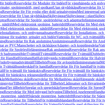
för bidéer
Reservdelar för Moduler för bidéer
För vägghängda och golvs
rinaler, spolningsdrift, med spolkant
Utan skyddskåpa
Reservdelar för 
ng
Reservdelar för För synlig eller dold urinalstyrning
Med integrerad uri
eservdelar för Utan skyddskåpa
Skiljeväggar
Skiljeväggar i plast
Skiljev
ptrar
Reservdelar för Spolrör, spolrörsböjar och adaptrar
Infästningsmate
 nätdrift
Med elektronisk spolning, batteridrift
Reservdelar för Med elektr
e
Med elektronisk spolning, nätdrift
Reservdelar för Med elektronisk spoln
ör
Installations- och ombyggnadssatser
Reservdelar för Installations- oc
ingar för toaletter, urinaler och bidéer
Vattenlås för WC och tvättställ
Re
ning
Reservdelar för Rak anslutning
Anslutningssats
Reservdelar för Ansl
ngar av PVC
Manschetter och täckkåpor
Adapter- och kopplingsdelar
Vatt
delar för Spolrörsförlängningar
Rak anslutning
Reservdelar för Rak ans
 och badrumsmöbler
Tvättställ
Tvättställ
Reservdelar för Tvättställ
Dubbeltvä
 för Handfat
Hörnhandfat
Halvinbyggda tvättställ
Reservdelar för Halvi
Underbyggnadstvättställ
Tillbehör
Propp för avlopp
Infästningsmaterial
Mö
ör Tvättställsunderskåp
För handfat
Reservdelar för För handfat
För tvätts
äll
För tvättställ för bänkskiva
Reservdelar för För tvättställ för bänkskiv
ställ för bänkskiva rektangulärt
Reservdelar för För tvättställ för bänkski
skåp
Mellanhöga skåp
Reservdelar för Mellanhöga skåp
Hängande skåp
R
ningsytor
Tillbehör
Reservdelar för Tillbehör
Lådinsatser och förvaringsb
uttag
Fler tillbehör
Speglar och spegelskåp
Spegel
Reservdelar för Spegel
ing
Reservdelar för Med inbyggd belysning
Tillbehör
Ljuselement
Handta
 montering, nätdrift
Stående montering, batteridrift
Reservdelar för Ståen
hör
Reservdelar för Tillbehör
För tvättställsblandare
Reservdelar för För tv
r handfat
Vattenlås
Reservdelar för Vattenlås
Vattenlås med skiljevägg för