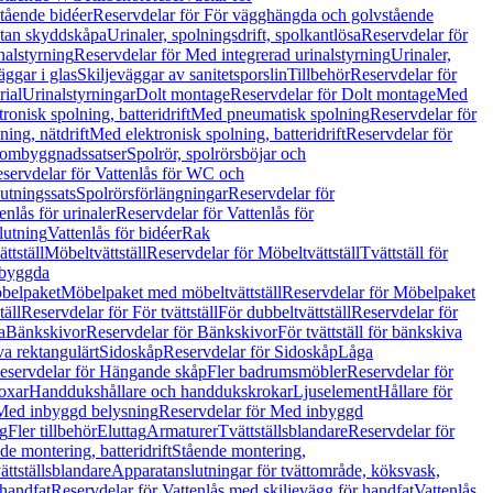
tående bidéer
Reservdelar för För vägghängda och golvstående
Utan skyddskåpa
Urinaler, spolningsdrift, spolkantlösa
Reservdelar för
nalstyrning
Reservdelar för Med integrerad urinalstyrning
Urinaler,
äggar i glas
Skiljeväggar av sanitetsporslin
Tillbehör
Reservdelar för
rial
Urinalstyrningar
Dolt montage
Reservdelar för Dolt montage
Med
onisk spolning, batteridrift
Med pneumatisk spolning
Reservdelar för
ing, nätdrift
Med elektronisk spolning, batteridrift
Reservdelar för
h ombyggnadssatser
Spolrör, spolrörsböjar och
servdelar för Vattenlås för WC och
utningssats
Spolrörsförlängningar
Reservdelar för
enlås för urinaler
Reservdelar för Vattenlås för
lutning
Vattenlås för bidéer
Rak
ttställ
Möbeltvättställ
Reservdelar för Möbeltvättställ
Tvättställ för
nbyggda
belpaket
Möbelpaket med möbeltvättställ
Reservdelar för Möbelpaket
täll
Reservdelar för För tvättställ
För dubbeltvättställ
Reservdelar för
a
Bänkskivor
Reservdelar för Bänkskivor
För tvättställ för bänkskiva
va rektangulärt
Sidoskåp
Reservdelar för Sidoskåp
Låga
eservdelar för Hängande skåp
Fler badrumsmöbler
Reservdelar för
oxar
Handdukshållare och handdukskrokar
Ljuselement
Hållare för
Med inbyggd belysning
Reservdelar för Med inbyggd
g
Fler tillbehör
Eluttag
Armaturer
Tvättställsblandare
Reservdelar för
de montering, batteridrift
Stående montering,
ättställsblandare
Apparatanslutningar för tvättområde, köksvask,
 handfat
Reservdelar för Vattenlås med skiljevägg för handfat
Vattenlås