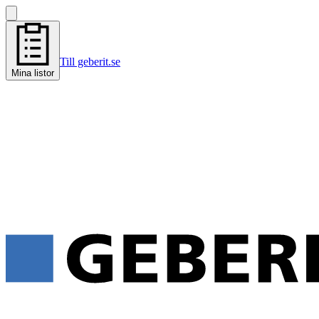
Till geberit.se
Mina listor