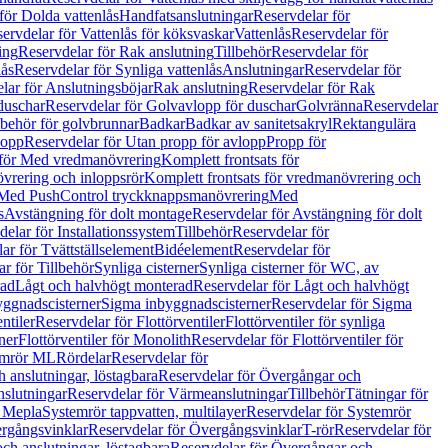
för Dolda vattenlås
Handfatsanslutningar
Reservdelar för
ervdelar för Vattenlås för köksvaskar
Vattenlås
Reservdelar för
ing
Reservdelar för Rak anslutning
Tillbehör
Reservdelar för
lås
Reservdelar för Synliga vattenlås
Anslutningar
Reservdelar för
lar för Anslutningsböjar
Rak anslutning
Reservdelar för Rak
duschar
Reservdelar för Golvavlopp för duschar
Golvränna
Reservdelar
lbehör för golvbrunnar
Badkar
Badkar av sanitetsakryl
Rektangulära
lopp
Reservdelar för Utan propp för avlopp
Propp för
 för Med vredmanövrering
Komplett frontsats för
vrering och inloppsrör
Komplett frontsats för vredmanövrering och
 Med PushControl tryckknappsmanövrering
Med
s
Avstängning för dolt montage
Reservdelar för Avstängning för dolt
elar för Installationssystem
Tillbehör
Reservdelar för
ar för Tvättställselement
Bidéelement
Reservdelar för
r för Tillbehör
Synliga cisterner
Synliga cisterner för WC, av
rad
Lågt och halvhögt monterad
Reservdelar för Lågt och halvhögt
yggnadscisterner
Sigma inbyggnadscisterner
Reservdelar för Sigma
ntiler
Reservdelar för Flottörventiler
Flottörventiler för synliga
ner
Flottörventiler för Monolith
Reservdelar för Flottörventiler för
emrör ML
Rördelar
Reservdelar för
 anslutningar, löstagbara
Reservdelar för Övergångar och
slutningar
Reservdelar för Värmeanslutningar
Tillbehör
Tätningar för
 Mepla
Systemrör tappvatten, multilayer
Reservdelar för Systemrör
rgångsvinklar
Reservdelar för Övergångsvinklar
T-rör
Reservdelar för
ch anslutningar, löstagbara
Reservdelar för Övergångar och