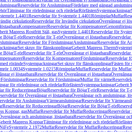
lutningar
Reservdelar för Anslutningar
Fördelare med gängad anslutnin
ehör
Tätningar för rörledningar och rördelar
Rörfästen
Systempackningar
stemrör 1.4401
Reservdelar för Systemrör 1.4401
Rörnipplar
Muffar
Rese
vändig cirkulation
Reservdelar för Invändig cirkulation
Övergångar ej lös
löstagbara
Kompensatorer
Reservdelar för Kompensatorer
Genomföringa
erit Mapress Rostfritt Stål, gas
Systemrör 1.4401
Reservdelar för Syste
ör Böjar
T-rör
Reservdelar för T-rör
Övergångar ej löstagbara
Reservdelar 
slutningar
Reservdelar för Förslutningar
Anslutningar
Reservdelar för An
ackningar
Set skruv för flänskopplingar
Geberit Mapress Therm
Systemr
ör Böjar
T-rör
Reservdelar för T-rör
Övergångar ej löstagbara
Reservdelar 
mpensatorer
Reservdelar för Kompensatorer
Förslutningar
Reservdelar fö
med rörände
Systempackningar
Set skruv för flänskopplingar
Fästen för
mrör 1.0034
Systemrör 1.0215
Rörnipplar
Muffar
Reservdelar för Muffar
ngar ej löstagbara
Reservdelar för Övergångar ej löstagbara
Övergångar 
r
Förslutningar
Reservdelar för Förslutningar
Muffar för värme
Reservdela
ingar för rörledningar och rördelar
Rörfästen
Systempackningar
Geberit 
ar för Reduceringar
Böjar
Reservdelar för Böjar
T-rör
Reservdelar för T-
servdelar för Övergångar ej löstagbara
Övergångar och anslutningar, lö
ervdelar för Anslutningar
Värmeanslutningar
Reservdelar för Värmeansl
ar
Reservdelar för Reduceringar
Böjar
Reservdelar för Böjar
T-rör
Reservde
ess Koppar, gas
Muffar
Reservdelar för Muffar
Reduceringar
Reservdelar 
Övergångar och anslutningar, löstagbara
Reservdelar för Övergångar och
 Geberit Mapress Koppar
Tätningar för rörledningar och rördelar
Rörfäste
uNiFe
Systemrör 2.1972
Muffar
Reservdelar för Muffar
Reduceringar
Rese