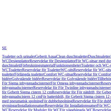
SE
Toaletter och urinaler
Geberit AquaClean duschtoaletter
Duschtoaletter
WC
Designplattor
Reservdelar för Designplattor
För WC-sitsar med du
duschtoalett
Förbrukningsmaterial
Funktionsenheter
Toaletter och WC-s
WC
Toaletter
Reservdelar för Toaletter
WC-sits
Reservdelar för WC-sits
toaletter
Förlängda toaletter
Comfort WC-sitsar
Reservdelar för Comfor
bidéer
Golvstående bidéer
Reservdelar för Golvstående bidéer
Tillbehö
För Sigma inbyggnadscisterner
För Omega inbyggnadscisterner
Reserv
inbyggnadscisterner
Reservdelar för För Twinline inbyggnadscisterner
för Geberit Sigma cistern 12 cm
Reservdelar för För nätdrift, för Gebe
inbyggnadscistern 12 cm
För batteridrift, för Geberit Sigma cistern 12
med pneumatisk spolning
För dubbelspolning
Reservdelar för För dub
styrningar
Installationssatser
Reservdelar för Installationssatser
För WC-s
WC
Reservdelar för Moduler för WC
För vägghängda WC
Reservdela