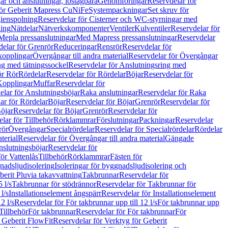
r och anslutningar, löstagbara
Genomföringar
Reservdelar för
för Geberit Mapress CuNiFe
Systempackningar
Set skruv för
ienspolning
Reservdelar för Cisterner och WC-styrningar med
ning
Nätdelar
Nätverkskomponenter
Ventiler
Kulventiler
Reservdelar för
Mepla pressanslutningar
Med Mapress pressanslutningar
Reservdelar
elar för Grenrör
Reduceringar
Rensrör
Reservdelar för
opplingar
Övergångar till andra material
Reservdelar för Övergångar
ng med tätningssockel
Reservdelar för Anslutningsring med
ör Rör
Rördelar
Reservdelar för Rördelar
Böjar
Reservdelar för
Kopplingar
Muffar
Reservdelar för
elar för Anslutningsböjar
Raka anslutningar
Reservdelar för Raka
ar för Rördelar
Böjar
Reservdelar för Böjar
Grenrör
Reservdelar för
öjar
Reservdelar för Böjar
Grenrör
Reservdelar för
lar för Tillbehör
Rörklammrar
Förslutningar
Packningar
Reservdelar
rör
Övergångar
Specialrördelar
Reservdelar för Specialrördelar
Rördelar
terial
Reservdelar för Övergångar till andra material
Gängade
slutningsböjar
Reservdelar för
ör Vattenlås
Tillbehör
Rörklammrar
Fästen för
gnadsljudisolering
Isoleringar för byggnadsljudisolering och
berit Pluvia takavvattning
Takbrunnar
Reservdelar för
 l/s
Takbrunnar för stödrännor
Reservdelar för Takbrunnar för
l/s
Installationselement ångspärr
Reservdelar för Installationselement
2 l/s
Reservdelar för För takbrunnar upp till 12 l/s
För takbrunnar upp
Tillbehör
För takbrunnar
Reservdelar för För takbrunnar
För
 Geberit FlowFit
Reservdelar för Verktyg för Geberit