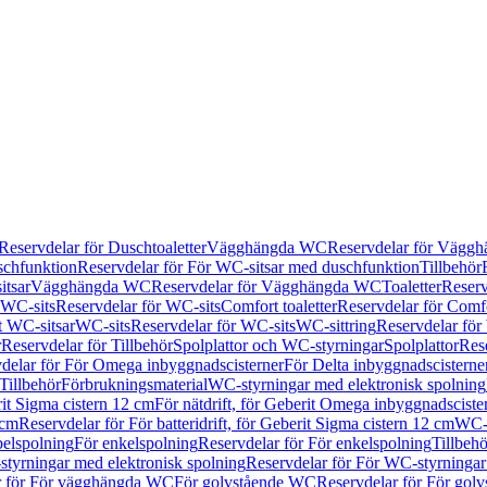
Reservdelar för Duschtoaletter
Vägghängda WC
Reservdelar för Vägg
schfunktion
Reservdelar för För WC-sitsar med duschfunktion
Tillbehör
itsar
Vägghängda WC
Reservdelar för Vägghängda WC
Toaletter
Reserv
WC-sits
Reservdelar för WC-sits
Comfort toaletter
Reservdelar för Comfo
t WC-sitsar
WC-sits
Reservdelar för WC-sits
WC-sittring
Reservdelar för
r
Reservdelar för Tillbehör
Spolplattor och WC-styrningar
Spolplattor
Rese
delar för För Omega inbyggnadscisterner
För Delta inbyggnadscisterne
Tillbehör
Förbrukningsmaterial
WC-styrningar med elektronisk spolning
rit Sigma cistern 12 cm
För nätdrift, för Geberit Omega inbyggnadscist
 cm
Reservdelar för För batteridrift, för Geberit Sigma cistern 12 cm
WC-s
belspolning
För enkelspolning
Reservdelar för För enkelspolning
Tillbeh
tyrningar med elektronisk spolning
Reservdelar för För WC-styrningar
r för För vägghängda WC
För golvstående WC
Reservdelar för För gol