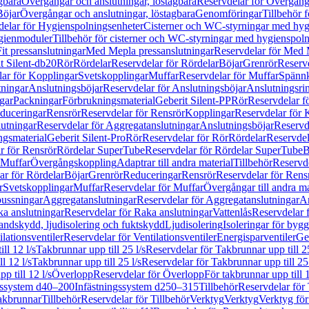
gbara
Övergångar och anslutningar, löstagbara
Reservdelar för Övergånga
Böjar
Övergångar och anslutningar, löstagbara
Genomföringar
Tillbehör 
delar för Hygienspolningsenheter
Cisterner och WC-styrningar med hyg
ygienmoduler
Tillbehör för cisterner och WC-styrningar med hygienspol
t pressanslutningar
Med Mepla pressanslutningar
Reservdelar för Med 
t Silent-db20
Rör
Rördelar
Reservdelar för Rördelar
Böjar
Grenrör
Reservd
ar för Kopplingar
Svetskopplingar
Muffar
Reservdelar för Muffar
Spännk
tningar
Anslutningsböjar
Reservdelar för Anslutningsböjar
Anslutningsri
gar
Packningar
Förbrukningsmaterial
Geberit Silent-PP
Rör
Reservdelar f
educeringar
Rensrör
Reservdelar för Rensrör
Kopplingar
Reservdelar för 
utningar
Reservdelar för Aggregatanslutningar
Anslutningsböjar
Reservd
ngsmaterial
Geberit Silent-Pro
Rör
Reservdelar för Rör
Rördelar
Reservdel
r för Rensrör
Rördelar SuperTube
Reservdelar för Rördelar SuperTube
B
 Muffar
Övergångskoppling
Adaptrar till andra material
Tillbehör
Reservde
ar för Rördelar
Böjar
Grenrör
Reduceringar
Rensrör
Reservdelar för Rens
r
Svetskopplingar
Muffar
Reservdelar för Muffar
Övergångar till andra ma
bussningar
Aggregatanslutningar
Reservdelar för Aggregatanslutningar
An
a anslutningar
Reservdelar för Raka anslutningar
Vattenlås
Reservdelar f
andskydd, ljudisolering och fuktskydd
Ljudisolering
Isoleringar för byg
ilationsventiler
Reservdelar för Ventilationsventiler
Energisparventiler
Ge
ll 12 l/s
Takbrunnar upp till 25 l/s
Reservdelar för Takbrunnar upp till 25
l 12 l/s
Takbrunnar upp till 25 l/s
Reservdelar för Takbrunnar upp till 25 
p till 12 l/s
Överlopp
Reservdelar för Överlopp
För takbrunnar upp till 1
gssystem d40–200
Infästningssystem d250–315
Tillbehör
Reservdelar för 
akbrunnar
Tillbehör
Reservdelar för Tillbehör
Verktyg
Verktyg
Verktyg för