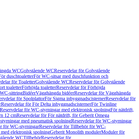
hängda WC
Golvstående WC
Reservdelar för Golvstående
För duschtoaletter
För WC-sitsar med duschfunktion och
delar för Toaletter
Golvstående WC
Reservdelar för Golvstående
rt toaletter
Förhöjda toaletter
Reservdelar för Förhöjda
 WC-sittring
Bidéer
Vägghängda bidéer
Reservdelar för Vägghängda
rvdelar för Spolplattor
För Sigma inbyggnadscisterner
Reservdelar för
r
Reservdelar för För Delta inbyggnadscisterner
För Twinline
Reservdelar för WC-styrningar med elektronisk spolning
För nätdrift,
ern 12 cm
Reservdelar för För nätdrift, för Geberit Omega
tyrningar med pneumatisk spolning
Reservdelar för WC-styrningar
ör för WC-styrningar
Reservdelar för Tillbehör för WC-
 med elektronisk spolning
Geberit Monolith moduler
Moduler för
vstående WC
Tillbehör
Reservdelar för