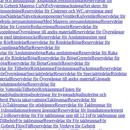
r och anslutningar, löstagbara
Genomföringar
Reservdelar för
för Geberit Mapress CuNiFe
Systempackningar
Set skruv för
ienspolning
Reservdelar för Cisterner och WC-styrningar med
ning
Nätdelar
Nätverkskomponenter
Ventiler
Kulventiler
Reservdelar för
Mepla pressanslutningar
Med Mapress pressanslutningar
Reservdelar
elar för Grenrör
Reduceringar
Rensrör
Reservdelar för
opplingar
Övergångar till andra material
Reservdelar för Övergångar
ng med tätningssockel
Reservdelar för Anslutningsring med
ör Rör
Rördelar
Reservdelar för Rördelar
Böjar
Reservdelar för
Kopplingar
Muffar
Reservdelar för
elar för Anslutningsböjar
Raka anslutningar
Reservdelar för Raka
ar för Rördelar
Böjar
Reservdelar för Böjar
Grenrör
Reservdelar för
öjar
Reservdelar för Böjar
Grenrör
Reservdelar för
lar för Tillbehör
Rörklammrar
Förslutningar
Packningar
Reservdelar
rör
Övergångar
Specialrördelar
Reservdelar för Specialrördelar
Rördelar
terial
Reservdelar för Övergångar till andra material
Gängade
slutningsböjar
Reservdelar för
ör Vattenlås
Tillbehör
Rörklammrar
Fästen för
gnadsljudisolering
Isoleringar för byggnadsljudisolering och
berit Pluvia takavvattning
Takbrunnar
Reservdelar för
 l/s
Takbrunnar för stödrännor
Reservdelar för Takbrunnar för
l/s
Installationselement ångspärr
Reservdelar för Installationselement
2 l/s
Reservdelar för För takbrunnar upp till 12 l/s
För takbrunnar upp
Tillbehör
För takbrunnar
Reservdelar för För takbrunnar
För
 Geberit FlowFit
Reservdelar för Verktyg för Geberit