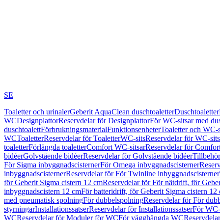
SE
Toaletter och urinaler
Geberit AquaClean duschtoaletter
Duschtoaletter
WC
Designplattor
Reservdelar för Designplattor
För WC-sitsar med du
duschtoalett
Förbrukningsmaterial
Funktionsenheter
Toaletter och WC-s
WC
Toaletter
Reservdelar för Toaletter
WC-sits
Reservdelar för WC-sits
toaletter
Förlängda toaletter
Comfort WC-sitsar
Reservdelar för Comfor
bidéer
Golvstående bidéer
Reservdelar för Golvstående bidéer
Tillbehö
För Sigma inbyggnadscisterner
För Omega inbyggnadscisterner
Reserv
inbyggnadscisterner
Reservdelar för För Twinline inbyggnadscisterner
för Geberit Sigma cistern 12 cm
Reservdelar för För nätdrift, för Gebe
inbyggnadscistern 12 cm
För batteridrift, för Geberit Sigma cistern 12
med pneumatisk spolning
För dubbelspolning
Reservdelar för För dub
styrningar
Installationssatser
Reservdelar för Installationssatser
För WC-s
WC
Reservdelar för Moduler för WC
För vägghängda WC
Reservdela