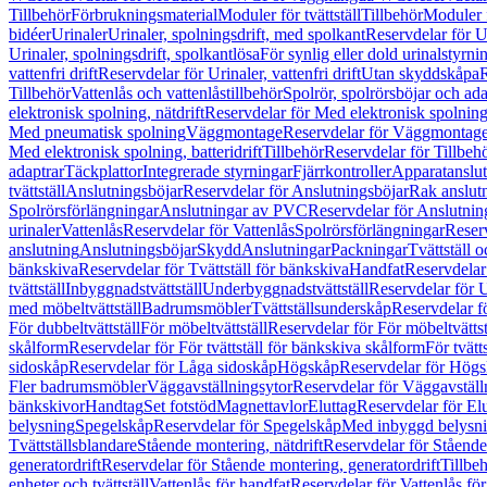
Tillbehör
Förbrukningsmaterial
Moduler för tvättställ
Tillbehör
Moduler 
bidéer
Urinaler
Urinaler, spolningsdrift, med spolkant
Reservdelar för U
Urinaler, spolningsdrift, spolkantlösa
För synlig eller dold urinalstyrni
vattenfri drift
Reservdelar för Urinaler, vattenfri drift
Utan skyddskåpa
R
Tillbehör
Vattenlås och vattenlåstillbehör
Spolrör, spolrörsböjar och ada
elektronisk spolning, nätdrift
Reservdelar för Med elektronisk spolning,
Med pneumatisk spolning
Väggmontage
Reservdelar för Väggmontag
Med elektronisk spolning, batteridrift
Tillbehör
Reservdelar för Tillbeh
adaptrar
Täckplattor
Integrerade styrningar
Fjärrkontroller
Apparatanslutn
tvättställ
Anslutningsböjar
Reservdelar för Anslutningsböjar
Rak anslut
Spolrörsförlängningar
Anslutningar av PVC
Reservdelar för Anslutni
urinaler
Vattenlås
Reservdelar för Vattenlås
Spolrörsförlängningar
Reserv
anslutning
Anslutningsböjar
Skydd
Anslutningar
Packningar
Tvättställ
bänkskiva
Reservdelar för Tvättställ för bänkskiva
Handfat
Reservdelar
tvättställ
Inbyggnadstvättställ
Underbyggnadstvättställ
Reservdelar för 
med möbeltvättställ
Badrumsmöbler
Tvättställsunderskåp
Reservdelar f
För dubbeltvättställ
För möbeltvättställ
Reservdelar för För möbeltvättst
skålform
Reservdelar för För tvättställ för bänkskiva skålform
För tvätt
sidoskåp
Reservdelar för Låga sidoskåp
Högskåp
Reservdelar för Hög
Fler badrumsmöbler
Väggavställningsytor
Reservdelar för Väggavställ
bänkskivor
Handtag
Set fotstöd
Magnettavlor
Eluttag
Reservdelar för El
belysning
Spegelskåp
Reservdelar för Spegelskåp
Med inbyggd belysn
Tvättställsblandare
Stående montering, nätdrift
Reservdelar för Stående
generatordrift
Reservdelar för Stående montering, generatordrift
Tillbe
enheter och tvättställ
Vattenlås för handfat
Reservdelar för Vattenlås fö