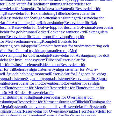
för Dolda vattenlås
Handfatsanslutningar
Reservdelar för
ervdelar för Vattenlås för köksvaskar
Vattenlås
Reservdelar för
ing
Reservdelar för Rak anslutning
Tillbehör
Reservdelar för
lås
Reservdelar för Synliga vattenlås
Anslutningar
Reservdelar för
lar för Anslutningsböjar
Rak anslutning
Reservdelar för Rak
duschar
Reservdelar för Golvavlopp för duschar
Golvränna
Reservdelar
lbehör för golvbrunnar
Badkar
Badkar av sanitetsakryl
Rektangulära
lopp
Reservdelar för Utan propp för avlopp
Propp för
 för Med vredmanövrering
Komplett frontsats för
vrering och inloppsrör
Komplett frontsats för vredmanövrering och
 Med PushControl tryckknappsmanövrering
Med
s
Avstängning för dolt montage
Reservdelar för Avstängning för dolt
elar för Installationssystem
Tillbehör
Reservdelar för
ar för Tvättställselement
Bidéelement
Reservdelar för
r för Tillbehör
Synliga cisterner
Synliga cisterner för WC, av
rad
Lågt och halvhögt monterad
Reservdelar för Lågt och halvhögt
yggnadscisterner
Sigma inbyggnadscisterner
Reservdelar för Sigma
ntiler
Reservdelar för Flottörventiler
Flottörventiler för synliga
ner
Flottörventiler för Monolith
Reservdelar för Flottörventiler för
emrör ML
Rördelar
Reservdelar för
 anslutningar, löstagbara
Reservdelar för Övergångar och
slutningar
Reservdelar för Värmeanslutningar
Tillbehör
Tätningar för
 Mepla
Systemrör tappvatten, multilayer
Reservdelar för Systemrör
rgångsvinklar
Reservdelar för Övergångsvinklar
T-rör
Reservdelar för
ch anslutningar, löstagbara
Reservdelar för Övergångar och