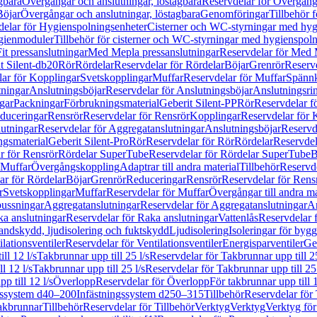
gbara
Övergångar och anslutningar, löstagbara
Reservdelar för Övergånga
Böjar
Övergångar och anslutningar, löstagbara
Genomföringar
Tillbehör 
delar för Hygienspolningsenheter
Cisterner och WC-styrningar med hyg
ygienmoduler
Tillbehör för cisterner och WC-styrningar med hygienspol
t pressanslutningar
Med Mepla pressanslutningar
Reservdelar för Med 
t Silent-db20
Rör
Rördelar
Reservdelar för Rördelar
Böjar
Grenrör
Reservd
ar för Kopplingar
Svetskopplingar
Muffar
Reservdelar för Muffar
Spännk
tningar
Anslutningsböjar
Reservdelar för Anslutningsböjar
Anslutningsri
gar
Packningar
Förbrukningsmaterial
Geberit Silent-PP
Rör
Reservdelar f
educeringar
Rensrör
Reservdelar för Rensrör
Kopplingar
Reservdelar för 
utningar
Reservdelar för Aggregatanslutningar
Anslutningsböjar
Reservd
ngsmaterial
Geberit Silent-Pro
Rör
Reservdelar för Rör
Rördelar
Reservdel
r för Rensrör
Rördelar SuperTube
Reservdelar för Rördelar SuperTube
B
 Muffar
Övergångskoppling
Adaptrar till andra material
Tillbehör
Reservde
ar för Rördelar
Böjar
Grenrör
Reduceringar
Rensrör
Reservdelar för Rens
r
Svetskopplingar
Muffar
Reservdelar för Muffar
Övergångar till andra ma
bussningar
Aggregatanslutningar
Reservdelar för Aggregatanslutningar
An
a anslutningar
Reservdelar för Raka anslutningar
Vattenlås
Reservdelar f
andskydd, ljudisolering och fuktskydd
Ljudisolering
Isoleringar för byg
ilationsventiler
Reservdelar för Ventilationsventiler
Energisparventiler
Ge
ll 12 l/s
Takbrunnar upp till 25 l/s
Reservdelar för Takbrunnar upp till 25
l 12 l/s
Takbrunnar upp till 25 l/s
Reservdelar för Takbrunnar upp till 25 
p till 12 l/s
Överlopp
Reservdelar för Överlopp
För takbrunnar upp till 1
gssystem d40–200
Infästningssystem d250–315
Tillbehör
Reservdelar för 
akbrunnar
Tillbehör
Reservdelar för Tillbehör
Verktyg
Verktyg
Verktyg för