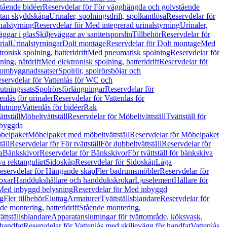
tående bidéer
Reservdelar för För vägghängda och golvstående
Utan skyddskåpa
Urinaler, spolningsdrift, spolkantlösa
Reservdelar för
nalstyrning
Reservdelar för Med integrerad urinalstyrning
Urinaler,
äggar i glas
Skiljeväggar av sanitetsporslin
Tillbehör
Reservdelar för
rial
Urinalstyrningar
Dolt montage
Reservdelar för Dolt montage
Med
onisk spolning, batteridrift
Med pneumatisk spolning
Reservdelar för
ing, nätdrift
Med elektronisk spolning, batteridrift
Reservdelar för
h ombyggnadssatser
Spolrör, spolrörsböjar och
servdelar för Vattenlås för WC och
utningssats
Spolrörsförlängningar
Reservdelar för
enlås för urinaler
Reservdelar för Vattenlås för
lutning
Vattenlås för bidéer
Rak
ttställ
Möbeltvättställ
Reservdelar för Möbeltvättställ
Tvättställ för
nbyggda
belpaket
Möbelpaket med möbeltvättställ
Reservdelar för Möbelpaket
täll
Reservdelar för För tvättställ
För dubbeltvättställ
Reservdelar för
a
Bänkskivor
Reservdelar för Bänkskivor
För tvättställ för bänkskiva
va rektangulärt
Sidoskåp
Reservdelar för Sidoskåp
Låga
eservdelar för Hängande skåp
Fler badrumsmöbler
Reservdelar för
oxar
Handdukshållare och handdukskrokar
Ljuselement
Hållare för
Med inbyggd belysning
Reservdelar för Med inbyggd
g
Fler tillbehör
Eluttag
Armaturer
Tvättställsblandare
Reservdelar för
de montering, batteridrift
Stående montering,
ättställsblandare
Apparatanslutningar för tvättområde, köksvask,
 handfat
Reservdelar för Vattenlås med skiljevägg för handfat
Vattenlås