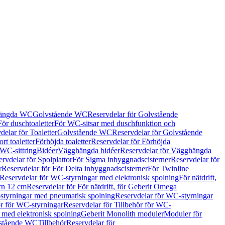
hängda WC
Golvstående WC
Reservdelar för Golvstående
För duschtoaletter
För WC-sitsar med duschfunktion och
delar för Toaletter
Golvstående WC
Reservdelar för Golvstående
rt toaletter
Förhöjda toaletter
Reservdelar för Förhöjda
 WC-sittring
Bidéer
Vägghängda bidéer
Reservdelar för Vägghängda
rvdelar för Spolplattor
För Sigma inbyggnadscisterner
Reservdelar för
r
Reservdelar för För Delta inbyggnadscisterner
För Twinline
Reservdelar för WC-styrningar med elektronisk spolning
För nätdrift,
ern 12 cm
Reservdelar för För nätdrift, för Geberit Omega
tyrningar med pneumatisk spolning
Reservdelar för WC-styrningar
ör för WC-styrningar
Reservdelar för Tillbehör för WC-
 med elektronisk spolning
Geberit Monolith moduler
Moduler för
vstående WC
Tillbehör
Reservdelar för