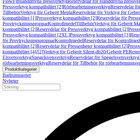
FlowFit
Handdrivna pressverktyg
Reservdelar för Handdrivna pressve
Pressverktyg kompatibilitet [2]
Rörbearbetningsverktyg
Reservdelar fö
Tillbehör
Verktyg för Geberit Mepla
Reservdelar för Verktyg för Geber
kompatibilitet [1]
Pressverktyg kompatibilitet [2]
Reservdelar för Pressv
Provtryckningsproppar
Kontrollmedel
Tillbehör
Verktyg för Geberit Ma
kompatibilitet [2]
Reservdelar för Pressverktyg kompatibilitet [2]
Pressv
Pressverktyg kompatibilitet [2XL]
Pressverktyg kompatibilitet [3]
Reser
för Provtryckningsproppar
Kontrollmedel
Reservdelar för Kontrollmed
kompatibilitet [2]
Reservdelar för Pressenheter kompatibilitet [2]
Pressv
kompatibilitet [4]/[2]
Verktyg för Geberit Silent-db20/Geberit PE
Reser
Elsvetsverktyg
Spegelsvetsverktyg
Reservdelar för Spegelsvetsverktyg
rörbearbetningsverktyg
Reservdelar för Tillbehör för rörbearbetningsv
Produktkategorier
Badrumsserier
Nyheter