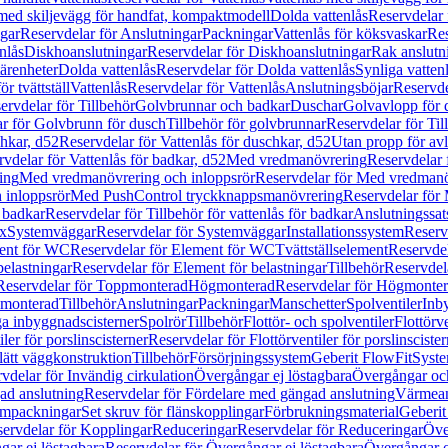
 med skiljevägg för handfat, kompaktmodell
Dolda vattenlås
Reservdelar 
gar
Reservdelar för Anslutningar
Packningar
Vattenlås för köksvaskar
Res
nlås
Diskhoanslutningar
Reservdelar för Diskhoanslutningar
Rak anslutn
tärenheter
Dolda vattenlås
Reservdelar för Dolda vattenlås
Synliga vatten
r tvättställ
Vattenlås
Reservdelar för Vattenlås
Anslutningsböjar
Reservde
ervdelar för Tillbehör
Golvbrunnar och badkar
Duschar
Golvavlopp för 
r för Golvbrunn för dusch
Tillbehör för golvbrunnar
Reservdelar för Til
chkar, d52
Reservdelar för Vattenlås för duschkar, d52
Utan propp för av
vdelar för Vattenlås för badkar, d52
Med vredmanövrering
Reservdelar
ing
Med vredmanövrering och inloppsrör
Reservdelar för Med vredmanö
 inloppsrör
Med PushControl tryckknappsmanövrering
Reservdelar för
r badkar
Reservdelar för Tillbehör för vattenlås för badkar
Anslutningssat
ix
Systemväggar
Reservdelar för Systemväggar
Installationssystem
Reservd
ent för WC
Reservdelar för Element för WC
Tvättställselement
Reservdel
belastningar
Reservdelar för Element för belastningar
Tillbehör
Reservdela
Reservdelar för Toppmonterad
Högmonterad
Reservdelar för Högmonte
 monterad
Tillbehör
Anslutningar
Packningar
Manschetter
Spolventiler
Inb
a inbyggnadscisterner
Spolrör
Tillbehör
Flottör- och spolventiler
Flottörve
iler för porslinscisterner
Reservdelar för Flottörventiler för porslinscister
lätt väggkonstruktion
Tillbehör
Försörjningssystem
Geberit FlowFit
Syst
vdelar för Invändig cirkulation
Övergångar ej löstagbara
Övergångar och
ad anslutning
Reservdelar för Fördelare med gängad anslutning
Värmean
empackningar
Set skruv för flänskopplingar
Förbrukningsmaterial
Geberit
ervdelar för Kopplingar
Reduceringar
Reservdelar för Reduceringar
Öve
ar ej löstagbara
Reservdelar för Övergångar ej löstagbara
Övergångar o