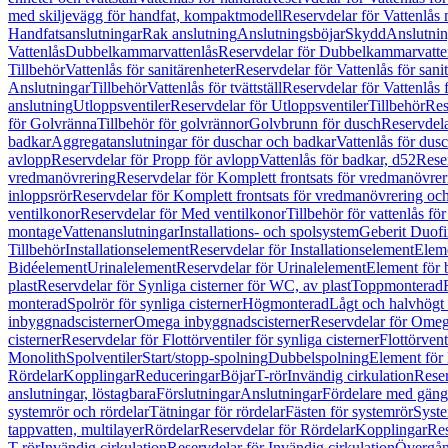
med skiljevägg för handfat, kompaktmodell
Reservdelar för Vattenlås
Handfatsanslutningar
Rak anslutning
Anslutningsböjar
Skydd
Anslutnin
Vattenlås
Dubbelkammarvattenlås
Reservdelar för Dubbelkammarvatte
Tillbehör
Vattenlås för sanitärenheter
Reservdelar för Vattenlås för sani
Anslutningar
Tillbehör
Vattenlås för tvättställ
Reservdelar för Vattenlås fö
anslutning
Utloppsventiler
Reservdelar för Utloppsventiler
Tillbehör
Res
för Golvränna
Tillbehör för golvrännor
Golvbrunn för dusch
Reservdela
badkar
Aggregatanslutningar för duschar och badkar
Vattenlås för dus
avlopp
Reservdelar för Propp för avlopp
Vattenlås för badkar, d52
Reser
vredmanövrering
Reservdelar för Komplett frontsats för vredmanövrer
inloppsrör
Reservdelar för Komplett frontsats för vredmanövrering och
ventilkonor
Reservdelar för Med ventilkonor
Tillbehör för vattenlås fö
montage
Vattenanslutningar
Installations- och spolsystem
Geberit Duof
Tillbehör
Installationselement
Reservdelar för Installationselement
Elem
Bidéelement
Urinalelement
Reservdelar för Urinalelement
Element för 
plast
Reservdelar för Synliga cisterner för WC, av plast
Toppmonterad
monterad
Spolrör för synliga cisterner
Högmonterad
Lågt och halvhögt
inbyggnadscisterner
Omega inbyggnadscisterner
Reservdelar för Omeg
cisterner
Reservdelar för Flottörventiler för synliga cisterner
Flottörvent
Monolith
Spolventiler
Start/stopp-spolning
Dubbelspolning
Element för 
Rördelar
Kopplingar
Reduceringar
Böjar
T-rör
Invändig cirkulation
Reser
anslutningar, löstagbara
Förslutningar
Anslutningar
Fördelare med gäng
systemrör och rördelar
Tätningar för rördelar
Fästen för systemrör
Syst
tappvatten, multilayer
Rördelar
Reservdelar för Rördelar
Kopplingar
Res
T-rör
Invändig cirkulation
Reservdelar för Invändig cirkulation
Övergång