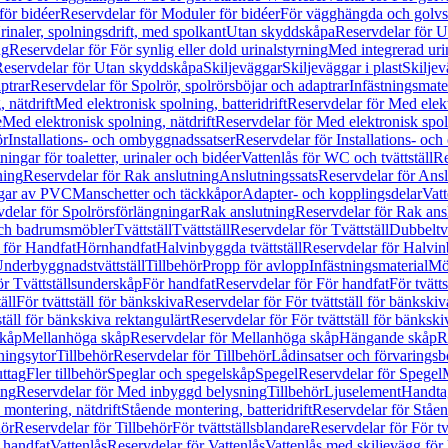
för bidéer
Reservdelar för Moduler för bidéer
För vägghängda och golvs
rinaler, spolningsdrift, med spolkant
Utan skyddskåpa
Reservdelar för 
ng
Reservdelar för För synlig eller dold urinalstyrning
Med integrerad uri
eservdelar för Utan skyddskåpa
Skiljeväggar
Skiljeväggar i plast
Skiljev
ptrar
Reservdelar för Spolrör, spolrörsböjar och adaptrar
Infästningsmate
 nätdrift
Med elektronisk spolning, batteridrift
Reservdelar för Med elektr
e
Med elektronisk spolning, nätdrift
Reservdelar för Med elektronisk spoln
ör
Installations- och ombyggnadssatser
Reservdelar för Installations- oc
ingar för toaletter, urinaler och bidéer
Vattenlås för WC och tvättställ
Re
ning
Reservdelar för Rak anslutning
Anslutningssats
Reservdelar för Ansl
ngar av PVC
Manschetter och täckkåpor
Adapter- och kopplingsdelar
Vatt
delar för Spolrörsförlängningar
Rak anslutning
Reservdelar för Rak ans
 och badrumsmöbler
Tvättställ
Tvättställ
Reservdelar för Tvättställ
Dubbeltvä
 för Handfat
Hörnhandfat
Halvinbyggda tvättställ
Reservdelar för Halvi
Underbyggnadstvättställ
Tillbehör
Propp för avlopp
Infästningsmaterial
Mö
ör Tvättställsunderskåp
För handfat
Reservdelar för För handfat
För tvätts
äll
För tvättställ för bänkskiva
Reservdelar för För tvättställ för bänkskiv
ställ för bänkskiva rektangulärt
Reservdelar för För tvättställ för bänkski
skåp
Mellanhöga skåp
Reservdelar för Mellanhöga skåp
Hängande skåp
R
ningsytor
Tillbehör
Reservdelar för Tillbehör
Lådinsatser och förvaringsb
uttag
Fler tillbehör
Speglar och spegelskåp
Spegel
Reservdelar för Spegel
ing
Reservdelar för Med inbyggd belysning
Tillbehör
Ljuselement
Handta
 montering, nätdrift
Stående montering, batteridrift
Reservdelar för Ståen
hör
Reservdelar för Tillbehör
För tvättställsblandare
Reservdelar för För tv
r handfat
Vattenlås
Reservdelar för Vattenlås
Vattenlås med skiljevägg för