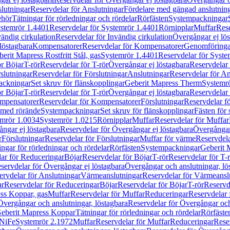
lutningar
Reservdelar för Anslutningar
Fördelare med gängad anslutnin
ehör
Tätningar för rörledningar och rördelar
Rörfästen
Systempackningar
stemrör 1.4401
Reservdelar för Systemrör 1.4401
Rörnipplar
Muffar
Rese
vändig cirkulation
Reservdelar för Invändig cirkulation
Övergångar ej lös
löstagbara
Kompensatorer
Reservdelar för Kompensatorer
Genomföringa
erit Mapress Rostfritt Stål, gas
Systemrör 1.4401
Reservdelar för Syste
ör Böjar
T-rör
Reservdelar för T-rör
Övergångar ej löstagbara
Reservdelar 
slutningar
Reservdelar för Förslutningar
Anslutningar
Reservdelar för An
ackningar
Set skruv för flänskopplingar
Geberit Mapress Therm
Systemr
ör Böjar
T-rör
Reservdelar för T-rör
Övergångar ej löstagbara
Reservdelar 
mpensatorer
Reservdelar för Kompensatorer
Förslutningar
Reservdelar fö
med rörände
Systempackningar
Set skruv för flänskopplingar
Fästen för
mrör 1.0034
Systemrör 1.0215
Rörnipplar
Muffar
Reservdelar för Muffar
ngar ej löstagbara
Reservdelar för Övergångar ej löstagbara
Övergångar 
r
Förslutningar
Reservdelar för Förslutningar
Muffar för värme
Reservdela
ingar för rörledningar och rördelar
Rörfästen
Systempackningar
Geberit 
ar för Reduceringar
Böjar
Reservdelar för Böjar
T-rör
Reservdelar för T-
servdelar för Övergångar ej löstagbara
Övergångar och anslutningar, lö
ervdelar för Anslutningar
Värmeanslutningar
Reservdelar för Värmeansl
ar
Reservdelar för Reduceringar
Böjar
Reservdelar för Böjar
T-rör
Reservde
ess Koppar, gas
Muffar
Reservdelar för Muffar
Reduceringar
Reservdelar 
Övergångar och anslutningar, löstagbara
Reservdelar för Övergångar och
 Geberit Mapress Koppar
Tätningar för rörledningar och rördelar
Rörfäste
uNiFe
Systemrör 2.1972
Muffar
Reservdelar för Muffar
Reduceringar
Rese