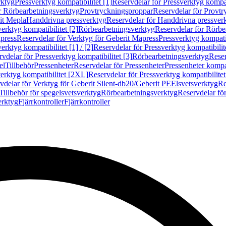
rktyg
Pressverktyg kompatibilitet [1]
Reservdelar för Pressverktyg kompati
r Rörbearbetningsverktyg
Provtryckningsproppar
Reservdelar för Provt
it Mepla
Handdrivna pressverktyg
Reservdelar för Handdrivna pressver
erktyg kompatibilitet [2]
Rörbearbetningsverktyg
Reservdelar för Rörbe
press
Reservdelar för Verktyg för Geberit Mapress
Pressverktyg kompatib
erktyg kompatibilitet [1] / [2]
Reservdelar för Pressverktyg kompatibilitet
vdelar för Pressverktyg kompatibilitet [3]
Rörbearbetningsverktyg
Reser
el
Tillbehör
Pressenheter
Reservdelar för Pressenheter
Pressenheter kompat
erktyg kompatibilitet [2XL]
Reservdelar för Pressverktyg kompatibilite
vdelar för Verktyg för Geberit Silent-db20/Geberit PE
Elsvetsverktyg
Re
Tillbehör för spegelsvetsverktyg
Rörbearbetningsverktyg
Reservdelar fö
erktyg
Fjärrkontroller
Fjärrkontroller