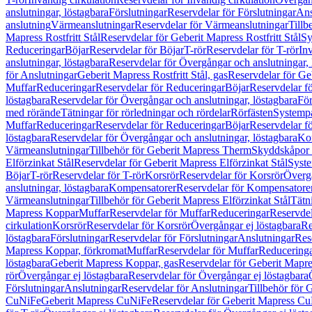
anslutningar, löstagbara
Förslutningar
Reservdelar för Förslutningar
Ans
anslutning
Värmeanslutningar
Reservdelar för Värmeanslutningar
Tillb
Mapress Rostfritt Stål
Reservdelar för Geberit Mapress Rostfritt Stål
Sy
Reduceringar
Böjar
Reservdelar för Böjar
T-rör
Reservdelar för T-rör
In
anslutningar, löstagbara
Reservdelar för Övergångar och anslutningar, 
för Anslutningar
Geberit Mapress Rostfritt Stål, gas
Reservdelar för Geb
Muffar
Reduceringar
Reservdelar för Reduceringar
Böjar
Reservdelar f
löstagbara
Reservdelar för Övergångar och anslutningar, löstagbara
För
med rörände
Tätningar för rörledningar och rördelar
Rörfästen
Systemp
Muffar
Reduceringar
Reservdelar för Reduceringar
Böjar
Reservdelar f
löstagbara
Reservdelar för Övergångar och anslutningar, löstagbara
Ko
Värmeanslutningar
Tillbehör för Geberit Mapress Therm
Skyddskåpor 
Elförzinkat Stål
Reservdelar för Geberit Mapress Elförzinkat Stål
Syste
Böjar
T-rör
Reservdelar för T-rör
Korsrör
Reservdelar för Korsrör
Övergå
anslutningar, löstagbara
Kompensatorer
Reservdelar för Kompensatore
Värmeanslutningar
Tillbehör för Geberit Mapress Elförzinkat Stål
Tätn
Mapress Koppar
Muffar
Reservdelar för Muffar
Reduceringar
Reservdel
cirkulation
Korsrör
Reservdelar för Korsrör
Övergångar ej löstagbara
Re
löstagbara
Förslutningar
Reservdelar för Förslutningar
Anslutningar
Res
Mapress Koppar, förkromat
Muffar
Reservdelar för Muffar
Reducering
löstagbara
Geberit Mapress Koppar, gas
Reservdelar för Geberit Mapr
rör
Övergångar ej löstagbara
Reservdelar för Övergångar ej löstagbara
Förslutningar
Anslutningar
Reservdelar för Anslutningar
Tillbehör för
CuNiFe
Geberit Mapress CuNiFe
Reservdelar för Geberit Mapress C