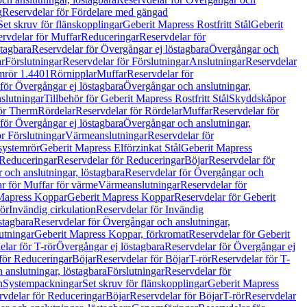
g
Reservdelar för Fördelare med gängad
Set skruv för flänskopplingar
Geberit Mapress Rostfritt Stål
Geberit
rvdelar för Muffar
Reduceringar
Reservdelar för
tagbara
Reservdelar för Övergångar ej löstagbara
Övergångar och
r
Förslutningar
Reservdelar för Förslutningar
Anslutningar
Reservdelar
mrör 1.4401
Rörnipplar
Muffar
Reservdelar för
för Övergångar ej löstagbara
Övergångar och anslutningar,
slutningar
Tillbehör för Geberit Mapress Rostfritt Stål
Skyddskåpor
ör Therm
Rördelar
Reservdelar för Rördelar
Muffar
Reservdelar för
för Övergångar ej löstagbara
Övergångar och anslutningar,
r Förslutningar
Värmeanslutningar
Reservdelar för
 systemrör
Geberit Mapress Elförzinkat Stål
Geberit Mapress
Reduceringar
Reservdelar för Reduceringar
Böjar
Reservdelar för
och anslutningar, löstagbara
Reservdelar för Övergångar och
r för Muffar för värme
Värmeanslutningar
Reservdelar för
Mapress Koppar
Geberit Mapress Koppar
Reservdelar för Geberit
rör
Invändig cirkulation
Reservdelar för Invändig
stagbara
Reservdelar för Övergångar och anslutningar,
utningar
Geberit Mapress Koppar, förkromat
Reservdelar för Geberit
lar för T-rör
Övergångar ej löstagbara
Reservdelar för Övergångar ej
för Reduceringar
Böjar
Reservdelar för Böjar
T-rör
Reservdelar för T-
 anslutningar, löstagbara
Förslutningar
Reservdelar för
n
Systempackningar
Set skruv för flänskopplingar
Geberit Mapress
rvdelar för Reduceringar
Böjar
Reservdelar för Böjar
T-rör
Reservdelar