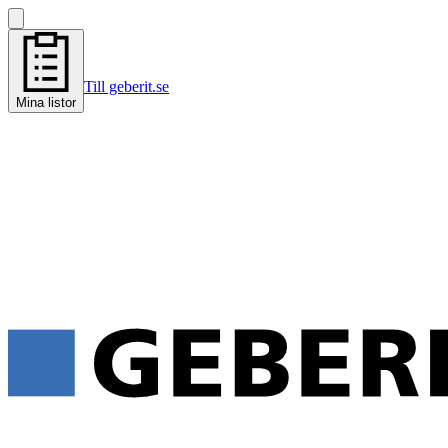
Till geberit.se
Mina listor