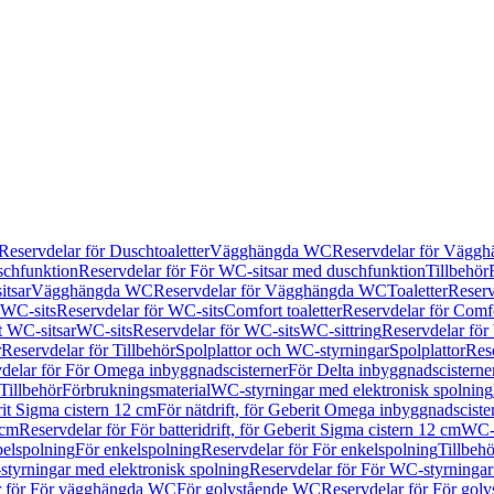
Reservdelar för Duschtoaletter
Vägghängda WC
Reservdelar för Vägg
schfunktion
Reservdelar för För WC-sitsar med duschfunktion
Tillbehör
itsar
Vägghängda WC
Reservdelar för Vägghängda WC
Toaletter
Reserv
WC-sits
Reservdelar för WC-sits
Comfort toaletter
Reservdelar för Comfo
t WC-sitsar
WC-sits
Reservdelar för WC-sits
WC-sittring
Reservdelar för
r
Reservdelar för Tillbehör
Spolplattor och WC-styrningar
Spolplattor
Rese
delar för För Omega inbyggnadscisterner
För Delta inbyggnadscisterne
Tillbehör
Förbrukningsmaterial
WC-styrningar med elektronisk spolning
rit Sigma cistern 12 cm
För nätdrift, för Geberit Omega inbyggnadscist
 cm
Reservdelar för För batteridrift, för Geberit Sigma cistern 12 cm
WC-s
belspolning
För enkelspolning
Reservdelar för För enkelspolning
Tillbeh
tyrningar med elektronisk spolning
Reservdelar för För WC-styrningar
r för För vägghängda WC
För golvstående WC
Reservdelar för För gol