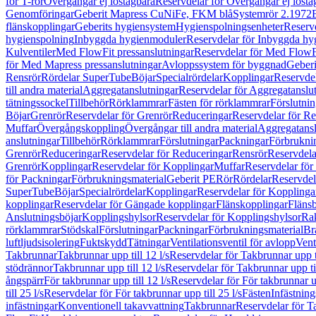
för T-rör
Övergångar ej löstagbara
Reservdelar för Övergångar ej lösta
Genomföringar
Geberit Mapress CuNiFe, FKM blå
Systemrör 2.1972
flänskopplingar
Geberits hygiensystem
Hygienspolningsenheter
Reserv
hygienspolning
Inbyggda hygienmoduler
Reservdelar för Inbyggda h
Kulventiler
Med FlowFit pressanslutningar
Reservdelar för Med FlowFi
för Med Mapress pressanslutningar
Avloppssystem för byggnad
Geberi
Rensrör
Rördelar SuperTube
Böjar
Specialrördelar
Kopplingar
Reservdel
till andra material
Aggregatanslutningar
Reservdelar för Aggregatanslu
tätningssockel
Tillbehör
Rörklammrar
Fästen för rörklammrar
Förslutnin
Böjar
Grenrör
Reservdelar för Grenrör
Reduceringar
Reservdelar för R
Muffar
Övergångskoppling
Övergångar till andra material
Aggregatansl
anslutningar
Tillbehör
Rörklammrar
Förslutningar
Packningar
Förbrukni
Grenrör
Reduceringar
Reservdelar för Reduceringar
Rensrör
Reservdela
Grenrör
Kopplingar
Reservdelar för Kopplingar
Muffar
Reservdelar för
för Packningar
Förbrukningsmaterial
Geberit PE
Rör
Rördelar
Reservdel
SuperTube
Böjar
Specialrördelar
Kopplingar
Reservdelar för Kopplinga
kopplingar
Reservdelar för Gängade kopplingar
Flänskopplingar
Fläns
Anslutningsböjar
Kopplingshylsor
Reservdelar för Kopplingshylsor
Rak
rörklammrar
Stödskal
Förslutningar
Packningar
Förbrukningsmaterial
Br
luftljudsisolering
Fuktskydd
Tätningar
Ventilationsventil för avlopp
Vent
Takbrunnar
Takbrunnar upp till 12 l/s
Reservdelar för Takbrunnar upp ti
stödrännor
Takbrunnar upp till 12 l/s
Reservdelar för Takbrunnar upp til
ångspärr
För takbrunnar upp till 12 l/s
Reservdelar för För takbrunnar up
till 25 l/s
Reservdelar för För takbrunnar upp till 25 l/s
Fästen
Infästnin
infästningar
Konventionell takavvattning
Takbrunnar
Reservdelar för T