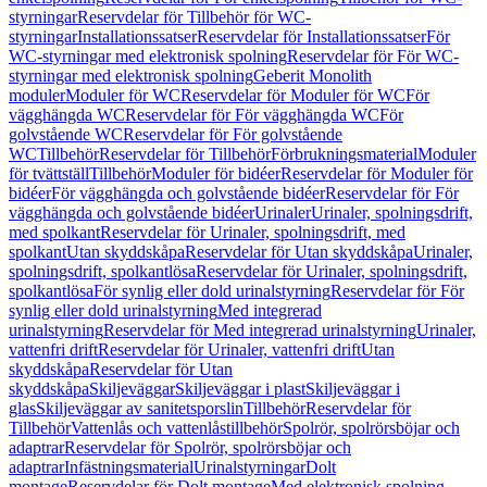
styrningar
Reservdelar för Tillbehör för WC-
styrningar
Installationssatser
Reservdelar för Installationssatser
För
WC-styrningar med elektronisk spolning
Reservdelar för För WC-
styrningar med elektronisk spolning
Geberit Monolith
moduler
Moduler för WC
Reservdelar för Moduler för WC
För
vägghängda WC
Reservdelar för För vägghängda WC
För
golvstående WC
Reservdelar för För golvstående
WC
Tillbehör
Reservdelar för Tillbehör
Förbrukningsmaterial
Moduler
för tvättställ
Tillbehör
Moduler för bidéer
Reservdelar för Moduler för
bidéer
För vägghängda och golvstående bidéer
Reservdelar för För
vägghängda och golvstående bidéer
Urinaler
Urinaler, spolningsdrift,
med spolkant
Reservdelar för Urinaler, spolningsdrift, med
spolkant
Utan skyddskåpa
Reservdelar för Utan skyddskåpa
Urinaler,
spolningsdrift, spolkantlösa
Reservdelar för Urinaler, spolningsdrift,
spolkantlösa
För synlig eller dold urinalstyrning
Reservdelar för För
synlig eller dold urinalstyrning
Med integrerad
urinalstyrning
Reservdelar för Med integrerad urinalstyrning
Urinaler,
vattenfri drift
Reservdelar för Urinaler, vattenfri drift
Utan
skyddskåpa
Reservdelar för Utan
skyddskåpa
Skiljeväggar
Skiljeväggar i plast
Skiljeväggar i
glas
Skiljeväggar av sanitetsporslin
Tillbehör
Reservdelar för
Tillbehör
Vattenlås och vattenlåstillbehör
Spolrör, spolrörsböjar och
adaptrar
Reservdelar för Spolrör, spolrörsböjar och
adaptrar
Infästningsmaterial
Urinalstyrningar
Dolt
montage
Reservdelar för Dolt montage
Med elektronisk spolning,