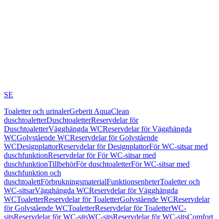
SE
Toaletter och urinaler
Geberit AquaClean
duschtoaletter
Duschtoaletter
Reservdelar för
Duschtoaletter
Vägghängda WC
Reservdelar för Vägghängda
WC
Golvstående WC
Reservdelar för Golvstående
WC
Designplattor
Reservdelar för Designplattor
För WC-sitsar med
duschfunktion
Reservdelar för För WC-sitsar med
duschfunktion
Tillbehör
För duschtoaletter
För WC-sitsar med
duschfunktion och
duschtoalett
Förbrukningsmaterial
Funktionsenheter
Toaletter och
WC-sitsar
Vägghängda WC
Reservdelar för Vägghängda
WC
Toaletter
Reservdelar för Toaletter
Golvstående WC
Reservdelar
för Golvstående WC
Toaletter
Reservdelar för Toaletter
WC-
sits
Reservdelar för WC-sits
WC-sits
Reservdelar för WC-sits
Comfort