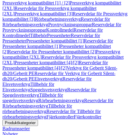
Pressverktyg kompatibilitet [1] / [2]
Pressverktyg kompatibilitet
[2XL]
Reservdelar för Pressverktyg kompatibilitet
[2XL]
Pressverktyg kompatibilitet [3]
Reservdelar för Pressverktyg
kompatibilitet [3]
Rörbearbetningsverktyg
Reservdelar för
Rörbearbetningsverktyg
Provtryckningsproppar
Reservdelar för
Provtryckningsproppar
Kontrollmedel
Reservdelar för
Kontrollmedel
Tillbehör
Pressenheter
Reservdelar för
Pressenheter
Pressenheter kompatibilitet [1]
Reservdelar för
Pressenheter kompatibilitet [1]
Pressenheter kompatibilitet
[2]
Reservdelar för Pressenheter kompatibilitet [2]
Pressverktyg
kompatibilitet [2XL]
Reservdelar för Pressverktyg kompatibilitet
[2XL]
Pressenheter kompatibilitet [4]/[2]
Reservdelar för
Pressenheter kompatibilitet [4]/[2]
Verktyg för Geberit Silent-
db20/Geberit PE
Reservdelar för Verktyg för Geberit Silent-
db20/Geberit PE
Elsvetsverktyg
Reservdelar för
Elsvetsverktyg
Tillbehör för
Elsvetsverktyg
Spegelsvetsverktyg
Reservdelar för
Spegelsvetsverktyg
Tillbehör för
spegelsvetsverktyg
Rörbearbetningsverktyg
Reservdelar för
Rörbearbetningsverktyg
Tillbehör för
rörbearbetningsverktyg
Reservdelar för Tillbehör för
rörbearbetningsverktyg
Fjärrkontroller
Fjärrkontroller
Produktkategorier
Badrumsserier
Nyheter