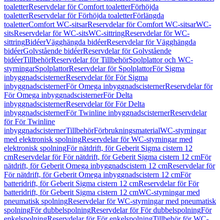
toaletter
Reservdelar för Comfort toaletter
Förhöjda
toaletter
Reservdelar för Förhöjda toaletter
Förlängda
toaletter
Comfort WC-sitsar
Reservdelar för Comfort WC-sitsar
WC-
sits
Reservdelar för WC-sits
WC-sittring
Reservdelar för WC-
sittring
Bidéer
Vägghängda bidéer
Reservdelar för Vägghängda
bidéer
Golvstående bidéer
Reservdelar för Golvstående
bidéer
Tillbehör
Reservdelar för Tillbehör
Spolplattor och WC-
styrningar
Spolplattor
Reservdelar för Spolplattor
För Sigma
inbyggnadscisterner
Reservdelar för För Sigma
inbyggnadscisterner
För Omega inbyggnadscisterner
Reservdelar för
För Omega inbyggnadscisterner
För Delta
inbyggnadscisterner
Reservdelar för För Delta
inbyggnadscisterner
För Twinline inbyggnadscisterner
Reservdelar
för För Twinline
inbyggnadscisterner
Tillbehör
Förbrukningsmaterial
WC-styrningar
med elektronisk spolning
Reservdelar för WC-styrningar med
elektronisk spolning
För nätdrift, för Geberit Sigma cistern 12
cm
Reservdelar för För nätdrift, för Geberit Sigma cistern 12 cm
För
nätdrift, för Geberit Omega inbyggnadscistern 12 cm
Reservdelar för
För nätdrift, för Geberit Omega inbyggnadscistern 12 cm
För
batteridrift, för Geberit Sigma cistern 12 cm
Reservdelar för För
batteridrift, för Geberit Sigma cistern 12 cm
WC-styrningar med
pneumatisk spolning
Reservdelar för WC-styrningar med pneumatisk
spolning
För dubbelspolning
Reservdelar för För dubbelspolning
För
enkelspolning
Reservdelar för För enkelspolning
Tillbehör för WC-