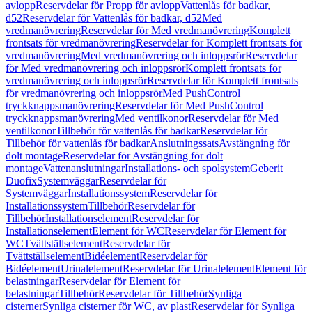
avlopp
Reservdelar för Propp för avlopp
Vattenlås för badkar,
d52
Reservdelar för Vattenlås för badkar, d52
Med
vredmanövrering
Reservdelar för Med vredmanövrering
Komplett
frontsats för vredmanövrering
Reservdelar för Komplett frontsats för
vredmanövrering
Med vredmanövrering och inloppsrör
Reservdelar
för Med vredmanövrering och inloppsrör
Komplett frontsats för
vredmanövrering och inloppsrör
Reservdelar för Komplett frontsats
för vredmanövrering och inloppsrör
Med PushControl
tryckknappsmanövrering
Reservdelar för Med PushControl
tryckknappsmanövrering
Med ventilkonor
Reservdelar för Med
ventilkonor
Tillbehör för vattenlås för badkar
Reservdelar för
Tillbehör för vattenlås för badkar
Anslutningssats
Avstängning för
dolt montage
Reservdelar för Avstängning för dolt
montage
Vattenanslutningar
Installations- och spolsystem
Geberit
Duofix
Systemväggar
Reservdelar för
Systemväggar
Installationssystem
Reservdelar för
Installationssystem
Tillbehör
Reservdelar för
Tillbehör
Installationselement
Reservdelar för
Installationselement
Element för WC
Reservdelar för Element för
WC
Tvättställselement
Reservdelar för
Tvättställselement
Bidéelement
Reservdelar för
Bidéelement
Urinalelement
Reservdelar för Urinalelement
Element för
belastningar
Reservdelar för Element för
belastningar
Tillbehör
Reservdelar för Tillbehör
Synliga
cisterner
Synliga cisterner för WC, av plast
Reservdelar för Synliga