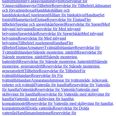
badrumsmöbler
Väggavställningsytor
Reservdelar för
Väggavställningsytor
Tillbehör
Reservdelar för Tillbehör
Lådinsatser
och förvaringsboxar
Handdukshållare och
handdukskrokar
Ljuselement
Hållare för bänkskivor
Handtag
Set
fotstöd
Magnettavlor
Eluttag
Reservdelar för Eluttag
Fler
tillbehör
Speglar och spegelskåp
Spegel
Reservdelar för Spegel
Med
inbyggd belysning
Reservdelar för Med inbyggd
belysning
Spegelskåp
Reservdelar för Spegelskåp
Med inbyggd
belysning
Reservdelar för Med inbyggd
belysning
Tillbehör
Ljuselement
Handtag
Fler
tillbehör
Eluttag
Armaturer
Tvättställsblandare
Reservdelar för
Tvättställsblandare
Stående montering, nätdrift
Reservdelar för
Stående montering, nätdrift
Stående montering,
batteridrift
Reservdelar för Stående montering, batteridrift
Stående
montering, generatordrift
Reservdelar för Stående montering,
generatordrift
Tillbehör
Reservdelar för Tillbehör
För
tvättställsblandare
Reservdelar för För
tvättställsblandare
Apparatanslutningar för tvättområde, köksvask,
enheter och tvättställ
Vattenlås för handfat
Reservdelar för Vattenlås
för handfat
Vattenlås
Reservdelar för Vattenlås
Vattenlås med
skiljevägg för handfat
Reservdelar för Vattenlås med skiljevägg för
handfat
Vattenlås med skiljevägg för handfat,
kompaktmodell
Reservdelar för Vattenlås med skiljevägg för handfat,
kompaktmodell
Dolda vattenlås
Reservdelar för Dolda
vattenlås
Handfatsanslutningar
Reservdelar för