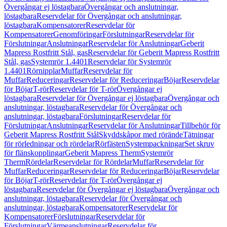
Övergångar ej löstagbara
Övergångar och anslutningar,
löstagbara
Reservdelar för Övergångar och anslutningar,
löstagbara
Kompensatorer
Reservdelar för
Kompensatorer
Genomföringar
Förslutningar
Reservdelar för
Förslutningar
Anslutningar
Reservdelar för Anslutningar
Geberit
Mapress Rostfritt Stål, gas
Reservdelar för Geberit Mapress Rostfritt
Stål, gas
Systemrör 1.4401
Reservdelar för Systemrör
1.4401
Rörnipplar
Muffar
Reservdelar för
Muffar
Reduceringar
Reservdelar för Reduceringar
Böjar
Reservdelar
för Böjar
T-rör
Reservdelar för T-rör
Övergångar ej
löstagbara
Reservdelar för Övergångar ej löstagbara
Övergångar och
anslutningar, löstagbara
Reservdelar för Övergångar och
anslutningar, löstagbara
Förslutningar
Reservdelar för
Förslutningar
Anslutningar
Reservdelar för Anslutningar
Tillbehör för
Geberit Mapress Rostfritt Stål
Skyddskåpor med rörände
Tätningar
för rörledningar och rördelar
Rörfästen
Systempackningar
Set skruv
för flänskopplingar
Geberit Mapress Therm
Systemrör
Therm
Rördelar
Reservdelar för Rördelar
Muffar
Reservdelar för
Muffar
Reduceringar
Reservdelar för Reduceringar
Böjar
Reservdelar
för Böjar
T-rör
Reservdelar för T-rör
Övergångar ej
löstagbara
Reservdelar för Övergångar ej löstagbara
Övergångar och
anslutningar, löstagbara
Reservdelar för Övergångar och
anslutningar, löstagbara
Kompensatorer
Reservdelar för
Kompensatorer
Förslutningar
Reservdelar för
Förslutningar
Värmeanslutningar
Reservdelar för