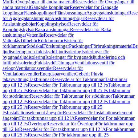
Muffar
Övergångar till andra material
Reservdelar för Övergångar till
andra material
Gängade kopplingar
Reservdelar för Gängade
kopplingar
Flänskopplingar
Flänsbussningar
Aggregatanslutningar
Rese
för Aggregatanslutningar
Anslutningsböjar
Reservdelar för
Anslutningsböjar
Kopplingshylsor
Reservdelar för
Kopplingshylsor
Raka anslutningar
Reservdelar för Raka
anslutningar
Vattenlås
Reservdelar för
Vattenlås
Tillbehör
Rörklammrar
Fästen för
rörklammrar
Stödskal
Förslutningar
Packningar
Förbrukningsmaterial
Br
ljudisolering och fuktskydd
Ljudisolering
Isoleringar för
byggnadsljudisolering
Isoleringar för byggnadsljudisolering och
luftljudsisolering
Fuktskydd
Tätningar
Ventilationsventil för
avlopp
Ventilationsventiler
Reservdelar för
Ventilationsventiler
Energisparventiler
Geberit Pluvia
takavvattning
Takbrunnar
Reservdelar för Takbrunnar
Takbrunnar
upp till 12 l/s
Reservdelar för Takbrunnar upp till 12 l/s
Takbrunnar
upp till 25 l/s
Reservdelar för Takbrunnar upp till 25 l/s
Takbrunnar
för stödrännor
Reservdelar för Takbrunnar för stödrännor
Takbrunnar
upp till 12 l/s
Reservdelar för Takbrunnar upp till 12 l/s
Takbrunnar
upp till 25 l/s
Reservdelar för Takbrunnar upp till 25
l/s
Installationselement ångspärr
Reservdelar för Installationselement
ångspärr
För takbrunnar upp till 12 l/s
Reservdelar för För takbrunnar
upp till 12 l/s
Överlopp
Reservdelar för Överlopp
För takbrunnar upp
till 12 l/s
Reservdelar för För takbrunnar upp till 12 l/s
För takbrunnar
upp till 25 l/s
Reservdelar för För takbrunnar upp till 25