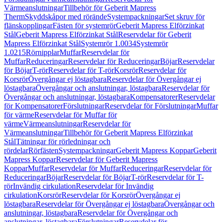
Värmeanslutningar
Tillbehör för Geberit Mapress
Therm
Skyddskåpor med rörände
Systempackningar
Set skruv för
flänskopplingar
Fästen för systemrör
Geberit Mapress Elförzinkat
Stål
Geberit Mapress Elförzinkat Stål
Reservdelar för Geberit
Mapress Elförzinkat Stål
Systemrör 1.0034
Systemrör
1.0215
Rörnipplar
Muffar
Reservdelar för
Muffar
Reduceringar
Reservdelar för Reduceringar
Böjar
Reservdelar
för Böjar
T-rör
Reservdelar för T-rör
Korsrör
Reservdelar för
Korsrör
Övergångar ej löstagbara
Reservdelar för Övergångar ej
löstagbara
Övergångar och anslutningar, löstagbara
Reservdelar för
Övergångar och anslutningar, löstagbara
Kompensatorer
Reservdelar
för Kompensatorer
Förslutningar
Reservdelar för Förslutningar
Muffar
för värme
Reservdelar för Muffar för
värme
Värmeanslutningar
Reservdelar för
Värmeanslutningar
Tillbehör för Geberit Mapress Elförzinkat
Stål
Tätningar för rörledningar och
rördelar
Rörfästen
Systempackningar
Geberit Mapress Koppar
Geberit
Mapress Koppar
Reservdelar för Geberit Mapress
Koppar
Muffar
Reservdelar för Muffar
Reduceringar
Reservdelar för
Reduceringar
Böjar
Reservdelar för Böjar
T-rör
Reservdelar för T-
rör
Invändig cirkulation
Reservdelar för Invändig
cirkulation
Korsrör
Reservdelar för Korsrör
Övergångar ej
löstagbara
Reservdelar för Övergångar ej löstagbara
Övergångar och
anslutningar, löstagbara
Reservdelar för Övergångar och
anslutningar, löstagbara
Förslutningar
Reservdelar för