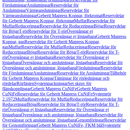
Förslutningar
Anslutningar
Reservdelar för
Anslutningar
Värmeanslutningar
Reservdelar för
Värmeanslutningar
Geberit Mapress Koppar, förkromat
Reservdelar
för Geberit Mapress Koppar, förkromat
Muffar
Reservdelar för
Muffar
Reduceringar
Reservdelar för Reduceringar
Böjar
Reservdelar
för Böjar
T-rör
Reservdelar för T-rör
Övergångar ej
löstagbara
Reservdelar för Övergångar ej löstagbara
Geberit Mapress
Koppar, gas
Reservdelar för Geberit Mapress Koppar,
gas
Muffar
Reservdelar för Muffar
Reduceringar
Reservdelar för
Reduceringar
Böjar
Reservdelar för Böjar
T-rör
Reservdelar för T-
rör
Övergångar ej löstagbara
Reservdelar för Övergångar ej
löstagbara
Övergångar och anslutningar, löstagbara
Reservdelar för
Övergångar och anslutningar, löstagbara
Förslutningar
Reservdelar
för Förslutningar
Anslutningar
Reservdelar för Anslutningar
Tillbehör
för Geberit Mapress Koppar
Tätningar för rörledningar och
rördelar
Rörfästen
Systempackningar
Set skruv för
flänskopplingar
Geberit Mapress CuNiFe
Geberit Mapress
CuNiFe
Reservdelar för Geberit Mapress CuNiFe
Systemrör
2.1972
Muffar
Reservdelar för Muffar
Reduceringar
Reservdelar för
Reduceringar
Böjar
Reservdelar för Böjar
T-rör
Reservdelar för T-
rör
Övergångar ej löstagbara
Reservdelar för Övergångar ej
löstagbara
Övergångar och anslutningar, löstagbara
Reservdelar för
Övergångar och anslutningar, löstagbara
Genomföringar
Reservdelar
för Genomföringar
Geberit Mapress CuNiFe, FKM blå
Systemrör