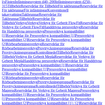
l/s
Fästen
Infästningssystem d40–200
Infästningssystem d250–
315
Tillbehör
Reservdelar för Tillbehör
För takbrunnar
Reservdelar för
För takbrunnar
För infästningar
Konventionell
takavvattning
Takbrunnar
Reservdelar för
Takbrunnar
Tillbehör
Reservdelar för
Tillbehör
Verktyg
Verktyg
Verktyg för Geberit FlowFit
Reservdelar för
Verktyg för Geberit FlowFit
Handdrivna pressverktyg
Reservdelar
för Handdrivna pressverktyg
Pressverktyg kompatibilitet
[1]
Reservdelar för Pressverktyg kompatibilitet [1]
Pressverktyg
kompatibilitet [2]
Reservdelar för Pressverktyg kompatibilitet
[2]
Rörbearbetningsverktyg
Reservdelar för
Rörbearbetningsverktyg
Provtryckningsproppar
Reservdelar för
Provtryckningsproppar
Kontrollmedel
Tillbehör
Reservdelar för
Tillbehör
Verktyg för Geberit Mepla
Reservdelar för Verktyg för
Geberit Mepla
Handdrivna pressverktyg
Reservdelar för Handdrivna
pressverktyg
Pressverktyg kompatibilitet [1]
Reservdelar för
Pressverktyg kompatibilitet [1]
Pressverktyg kompatibilitet
[2]
Reservdelar för Pressverktyg kompatibilitet
[2]
Rörbearbetningsverktyg
Reservdelar för
Rörbearbetningsverktyg
Provtryckningsproppar
Reservdelar för
Provtryckningsproppar
Kontrollmedel
Tillbehör
Verktyg för Geberit
Mapress
Reservdelar för Verktyg för Geberit Mapress
Pressverktyg
kompatibilitet [1]
Reservdelar för Pressverktyg kompatibilitet
[1]
Pressverktyg kompatibilitet [2]
Reservdelar för Pressverktyg
kompatibilitet [2]
Pressverktyg kompatibilitet [1] / [2]
Reservdelar för