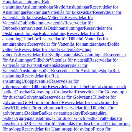
Handfatsanslutningar
Rak
anslutning
Anslutningsböjar
Skydd
Anslutningar
Reservdelar för
Anslutningar
Packningar
Vattenlås för köksvaskar
Reservdelar för
Vattenlås för köksvaskar
Vattenlås
Reservdelar för
Vattenlås
Dubbelkammarvattenlås
Reservdelar för
Dubbelkammarvattenlås
Diskhoanslutningar
Reservdelar för
Diskhoanslutningar
Rak anslutning
Reservdelar för Rak
anslutning
Tillbehör
Reservdelar för Tillbehör
Vattenlås för
sanitärenheter
Reservdelar för Vattenlås för sanitärenheter
Dolda
vattenlås
Reservdelar för Dolda vattenlås
Synliga
vattenlås
Reservdelar för Synliga vattenlås
Anslutningar
Reservdelar
för Anslutningar
Tillbehör
Vattenlås för tvättställ
Reservdelar för
Vattenlås för tvättställ
Vattenlås
Reservdelar för
Vattenlås
Anslutningsböjar
Reservdelar för Anslutningsböjar
Rak
anslutning
Reservdelar för Rak
anslutning
Utloppsventiler
Reservdelar för
Utloppsventiler
Tillbehör
Reservdelar för Tillbehör
Golvbrunnar och
badkar
Duschar
Golvavlopp för duschar
Reservdelar för Golvavlopp
för duschar
Golvränna
Reservdelar för Golvränna
Tillbehör för
golvrännor
Golvbrunn för dusch
Reservdelar för Golvbrunn för
dusch
Tillbehör för golvbrunnar
Reservdelar för Tillbehör för
golvbrunnar
Badkar
Badkar av sanitetsakryl
Rektangulära
badkar
Aggregatanslutningar för duschar och badkar
Vattenlås för
duschkar, d52
Reservdelar för Vattenlås för duschkar, d52
Utan propp
för avlopp
Reservdelar för Utan propp för avlopp
Propp för