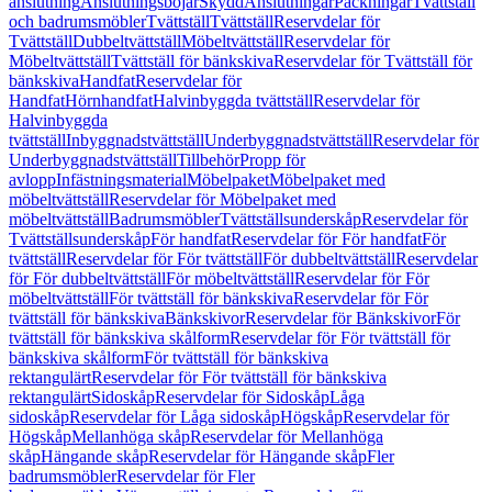
anslutning
Anslutningsböjar
Skydd
Anslutningar
Packningar
Tvättställ
och badrumsmöbler
Tvättställ
Tvättställ
Reservdelar för
Tvättställ
Dubbeltvättställ
Möbeltvättställ
Reservdelar för
Möbeltvättställ
Tvättställ för bänkskiva
Reservdelar för Tvättställ för
bänkskiva
Handfat
Reservdelar för
Handfat
Hörnhandfat
Halvinbyggda tvättställ
Reservdelar för
Halvinbyggda
tvättställ
Inbyggnadstvättställ
Underbyggnadstvättställ
Reservdelar för
Underbyggnadstvättställ
Tillbehör
Propp för
avlopp
Infästningsmaterial
Möbelpaket
Möbelpaket med
möbeltvättställ
Reservdelar för Möbelpaket med
möbeltvättställ
Badrumsmöbler
Tvättställsunderskåp
Reservdelar för
Tvättställsunderskåp
För handfat
Reservdelar för För handfat
För
tvättställ
Reservdelar för För tvättställ
För dubbeltvättställ
Reservdelar
för För dubbeltvättställ
För möbeltvättställ
Reservdelar för För
möbeltvättställ
För tvättställ för bänkskiva
Reservdelar för För
tvättställ för bänkskiva
Bänkskivor
Reservdelar för Bänkskivor
För
tvättställ för bänkskiva skålform
Reservdelar för För tvättställ för
bänkskiva skålform
För tvättställ för bänkskiva
rektangulärt
Reservdelar för För tvättställ för bänkskiva
rektangulärt
Sidoskåp
Reservdelar för Sidoskåp
Låga
sidoskåp
Reservdelar för Låga sidoskåp
Högskåp
Reservdelar för
Högskåp
Mellanhöga skåp
Reservdelar för Mellanhöga
skåp
Hängande skåp
Reservdelar för Hängande skåp
Fler
badrumsmöbler
Reservdelar för Fler