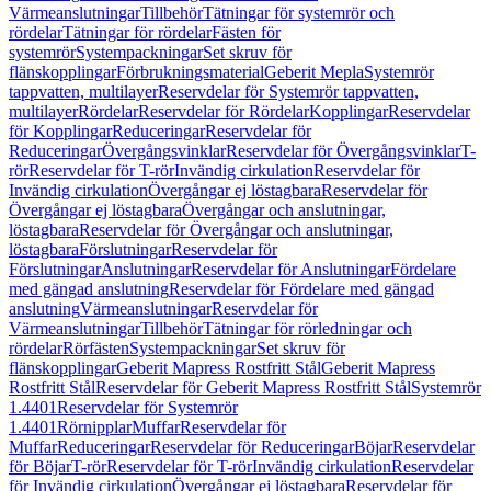
Värmeanslutningar
Tillbehör
Tätningar för systemrör och
rördelar
Tätningar för rördelar
Fästen för
systemrör
Systempackningar
Set skruv för
flänskopplingar
Förbrukningsmaterial
Geberit Mepla
Systemrör
tappvatten, multilayer
Reservdelar för Systemrör tappvatten,
multilayer
Rördelar
Reservdelar för Rördelar
Kopplingar
Reservdelar
för Kopplingar
Reduceringar
Reservdelar för
Reduceringar
Övergångsvinklar
Reservdelar för Övergångsvinklar
T-
rör
Reservdelar för T-rör
Invändig cirkulation
Reservdelar för
Invändig cirkulation
Övergångar ej löstagbara
Reservdelar för
Övergångar ej löstagbara
Övergångar och anslutningar,
löstagbara
Reservdelar för Övergångar och anslutningar,
löstagbara
Förslutningar
Reservdelar för
Förslutningar
Anslutningar
Reservdelar för Anslutningar
Fördelare
med gängad anslutning
Reservdelar för Fördelare med gängad
anslutning
Värmeanslutningar
Reservdelar för
Värmeanslutningar
Tillbehör
Tätningar för rörledningar och
rördelar
Rörfästen
Systempackningar
Set skruv för
flänskopplingar
Geberit Mapress Rostfritt Stål
Geberit Mapress
Rostfritt Stål
Reservdelar för Geberit Mapress Rostfritt Stål
Systemrör
1.4401
Reservdelar för Systemrör
1.4401
Rörnipplar
Muffar
Reservdelar för
Muffar
Reduceringar
Reservdelar för Reduceringar
Böjar
Reservdelar
för Böjar
T-rör
Reservdelar för T-rör
Invändig cirkulation
Reservdelar
för Invändig cirkulation
Övergångar ej löstagbara
Reservdelar för