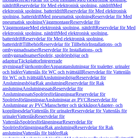
nätdrift
Reservdelar för Med elektronisk spolning, nätdrift
Med
elektronisk spolning, batteridrift
Reservdelar för Med elektronisk
spolning, batteridrift
Med pneumatisk spolning
Reservdelar för Med
pneumatisk spolning
Väggmontage
Reservdelar för
Väggmontage
Med elektronisk spolning, nätdrift
Reservdelar för Med
elektronisk spolning, nätdrift
Med elektronisk spolning,
batteridrift
Reservdelar för Med elektronisk spolning,
batteridrift
Tillbehör
Reservdelar för Tillbehör
Installations- och
ombyggnadssatser
Reservdelar för Installations- och
ombyggnadssatser
Spolrör, spolrörsböjar och
adaptrar
Täckplattor
Integrerade
styrningar
Fjärrkontroller
Apparatanslutningar för toaletter, urinaler
och bidéer
Vattenlås för WC och tvättställ
Reservdelar för Vattenlås
för WC och tvättställ
Anslutningsböjar
Reservdelar för
Anslutningsböjar
Rak anslutning
Reservdelar för Rak
anslutning
Anslutningssats
Reservdelar för
Anslutningssats
Spolrörsförlängningar
Reservdelar för
Spolrörsförlängningar
Anslutningar av PVC
Reservdelar för
Anslutningar av PVC
Manschetter och täckkåpor
Adapter- och
kopplingsdelar
Vattenlås för urinaler
Reservdelar för Vattenlås för
urinaler
Vattenlås
Reservdelar för
Vattenlås
Spolrörsförlängningar
Reservdelar för
Spolrörsförlängningar
Rak anslutning
Reservdelar för Rak
anslutning
Vattenlås för bidéer
Rak