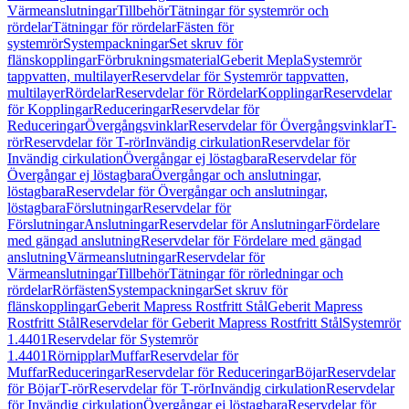
Värmeanslutningar
Tillbehör
Tätningar för systemrör och
rördelar
Tätningar för rördelar
Fästen för
systemrör
Systempackningar
Set skruv för
flänskopplingar
Förbrukningsmaterial
Geberit Mepla
Systemrör
tappvatten, multilayer
Reservdelar för Systemrör tappvatten,
multilayer
Rördelar
Reservdelar för Rördelar
Kopplingar
Reservdelar
för Kopplingar
Reduceringar
Reservdelar för
Reduceringar
Övergångsvinklar
Reservdelar för Övergångsvinklar
T-
rör
Reservdelar för T-rör
Invändig cirkulation
Reservdelar för
Invändig cirkulation
Övergångar ej löstagbara
Reservdelar för
Övergångar ej löstagbara
Övergångar och anslutningar,
löstagbara
Reservdelar för Övergångar och anslutningar,
löstagbara
Förslutningar
Reservdelar för
Förslutningar
Anslutningar
Reservdelar för Anslutningar
Fördelare
med gängad anslutning
Reservdelar för Fördelare med gängad
anslutning
Värmeanslutningar
Reservdelar för
Värmeanslutningar
Tillbehör
Tätningar för rörledningar och
rördelar
Rörfästen
Systempackningar
Set skruv för
flänskopplingar
Geberit Mapress Rostfritt Stål
Geberit Mapress
Rostfritt Stål
Reservdelar för Geberit Mapress Rostfritt Stål
Systemrör
1.4401
Reservdelar för Systemrör
1.4401
Rörnipplar
Muffar
Reservdelar för
Muffar
Reduceringar
Reservdelar för Reduceringar
Böjar
Reservdelar
för Böjar
T-rör
Reservdelar för T-rör
Invändig cirkulation
Reservdelar
för Invändig cirkulation
Övergångar ej löstagbara
Reservdelar för