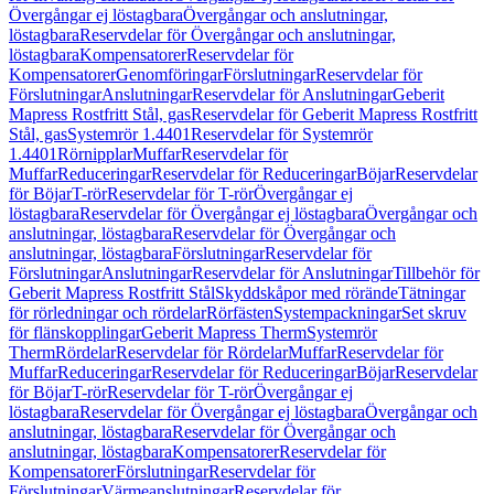
Övergångar ej löstagbara
Övergångar och anslutningar,
löstagbara
Reservdelar för Övergångar och anslutningar,
löstagbara
Kompensatorer
Reservdelar för
Kompensatorer
Genomföringar
Förslutningar
Reservdelar för
Förslutningar
Anslutningar
Reservdelar för Anslutningar
Geberit
Mapress Rostfritt Stål, gas
Reservdelar för Geberit Mapress Rostfritt
Stål, gas
Systemrör 1.4401
Reservdelar för Systemrör
1.4401
Rörnipplar
Muffar
Reservdelar för
Muffar
Reduceringar
Reservdelar för Reduceringar
Böjar
Reservdelar
för Böjar
T-rör
Reservdelar för T-rör
Övergångar ej
löstagbara
Reservdelar för Övergångar ej löstagbara
Övergångar och
anslutningar, löstagbara
Reservdelar för Övergångar och
anslutningar, löstagbara
Förslutningar
Reservdelar för
Förslutningar
Anslutningar
Reservdelar för Anslutningar
Tillbehör för
Geberit Mapress Rostfritt Stål
Skyddskåpor med rörände
Tätningar
för rörledningar och rördelar
Rörfästen
Systempackningar
Set skruv
för flänskopplingar
Geberit Mapress Therm
Systemrör
Therm
Rördelar
Reservdelar för Rördelar
Muffar
Reservdelar för
Muffar
Reduceringar
Reservdelar för Reduceringar
Böjar
Reservdelar
för Böjar
T-rör
Reservdelar för T-rör
Övergångar ej
löstagbara
Reservdelar för Övergångar ej löstagbara
Övergångar och
anslutningar, löstagbara
Reservdelar för Övergångar och
anslutningar, löstagbara
Kompensatorer
Reservdelar för
Kompensatorer
Förslutningar
Reservdelar för
Förslutningar
Värmeanslutningar
Reservdelar för