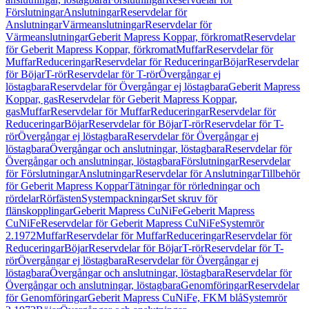
Förslutningar
Anslutningar
Reservdelar för
Anslutningar
Värmeanslutningar
Reservdelar för
Värmeanslutningar
Geberit Mapress Koppar, förkromat
Reservdelar
för Geberit Mapress Koppar, förkromat
Muffar
Reservdelar för
Muffar
Reduceringar
Reservdelar för Reduceringar
Böjar
Reservdelar
för Böjar
T-rör
Reservdelar för T-rör
Övergångar ej
löstagbara
Reservdelar för Övergångar ej löstagbara
Geberit Mapress
Koppar, gas
Reservdelar för Geberit Mapress Koppar,
gas
Muffar
Reservdelar för Muffar
Reduceringar
Reservdelar för
Reduceringar
Böjar
Reservdelar för Böjar
T-rör
Reservdelar för T-
rör
Övergångar ej löstagbara
Reservdelar för Övergångar ej
löstagbara
Övergångar och anslutningar, löstagbara
Reservdelar för
Övergångar och anslutningar, löstagbara
Förslutningar
Reservdelar
för Förslutningar
Anslutningar
Reservdelar för Anslutningar
Tillbehör
för Geberit Mapress Koppar
Tätningar för rörledningar och
rördelar
Rörfästen
Systempackningar
Set skruv för
flänskopplingar
Geberit Mapress CuNiFe
Geberit Mapress
CuNiFe
Reservdelar för Geberit Mapress CuNiFe
Systemrör
2.1972
Muffar
Reservdelar för Muffar
Reduceringar
Reservdelar för
Reduceringar
Böjar
Reservdelar för Böjar
T-rör
Reservdelar för T-
rör
Övergångar ej löstagbara
Reservdelar för Övergångar ej
löstagbara
Övergångar och anslutningar, löstagbara
Reservdelar för
Övergångar och anslutningar, löstagbara
Genomföringar
Reservdelar
för Genomföringar
Geberit Mapress CuNiFe, FKM blå
Systemrör