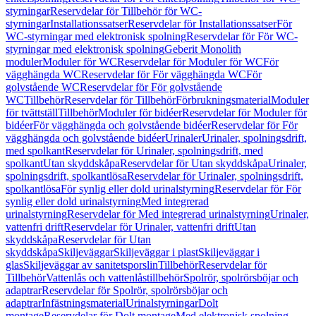
styrningar
Reservdelar för Tillbehör för WC-
styrningar
Installationssatser
Reservdelar för Installationssatser
För
WC-styrningar med elektronisk spolning
Reservdelar för För WC-
styrningar med elektronisk spolning
Geberit Monolith
moduler
Moduler för WC
Reservdelar för Moduler för WC
För
vägghängda WC
Reservdelar för För vägghängda WC
För
golvstående WC
Reservdelar för För golvstående
WC
Tillbehör
Reservdelar för Tillbehör
Förbrukningsmaterial
Moduler
för tvättställ
Tillbehör
Moduler för bidéer
Reservdelar för Moduler för
bidéer
För vägghängda och golvstående bidéer
Reservdelar för För
vägghängda och golvstående bidéer
Urinaler
Urinaler, spolningsdrift,
med spolkant
Reservdelar för Urinaler, spolningsdrift, med
spolkant
Utan skyddskåpa
Reservdelar för Utan skyddskåpa
Urinaler,
spolningsdrift, spolkantlösa
Reservdelar för Urinaler, spolningsdrift,
spolkantlösa
För synlig eller dold urinalstyrning
Reservdelar för För
synlig eller dold urinalstyrning
Med integrerad
urinalstyrning
Reservdelar för Med integrerad urinalstyrning
Urinaler,
vattenfri drift
Reservdelar för Urinaler, vattenfri drift
Utan
skyddskåpa
Reservdelar för Utan
skyddskåpa
Skiljeväggar
Skiljeväggar i plast
Skiljeväggar i
glas
Skiljeväggar av sanitetsporslin
Tillbehör
Reservdelar för
Tillbehör
Vattenlås och vattenlåstillbehör
Spolrör, spolrörsböjar och
adaptrar
Reservdelar för Spolrör, spolrörsböjar och
adaptrar
Infästningsmaterial
Urinalstyrningar
Dolt
montage
Reservdelar för Dolt montage
Med elektronisk spolning,