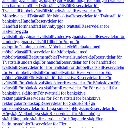
anslutning
Anslutningsböjar
Skydd
Anslutningar
Packningar
Tvättställ
och badrumsmöbler
Tvättställ
Tvättställ
Reservdelar för
Tvättställ
Dubbeltvättställ
Möbeltvättställ
Reservdelar för
Möbeltvättställ
Tvättställ för bänkskiva
Reservdelar för Tvättställ för
bänkskiva
Handfat
Reservdelar för
Handfat
Hörnhandfat
Halvinbyggda tvättställ
Reservdelar för
Halvinbyggda
tvättställ
Inbyggnadstvättställ
Underbyggnadstvättställ
Reservdelar för
Underbyggnadstvättställ
Tillbehör
Propp för
avlopp
Infästningsmaterial
Möbelpaket
Möbelpaket med
möbeltvättställ
Reservdelar för Möbelpaket med
möbeltvättställ
Badrumsmöbler
Tvättställsunderskåp
Reservdelar för
Tvättställsunderskåp
För handfat
Reservdelar för För handfat
För
tvättställ
Reservdelar för För tvättställ
För dubbeltvättställ
Reservdelar
för För dubbeltvättställ
För möbeltvättställ
Reservdelar för För
möbeltvättställ
För tvättställ för bänkskiva
Reservdelar för För
tvättställ för bänkskiva
Bänkskivor
Reservdelar för Bänkskivor
För
tvättställ för bänkskiva skålform
Reservdelar för För tvättställ för
bänkskiva skålform
För tvättställ för bänkskiva
rektangulärt
Reservdelar för För tvättställ för bänkskiva
rektangulärt
Sidoskåp
Reservdelar för Sidoskåp
Låga
sidoskåp
Reservdelar för Låga sidoskåp
Högskåp
Reservdelar för
Högskåp
Mellanhöga skåp
Reservdelar för Mellanhöga
skåp
Hängande skåp
Reservdelar för Hängande skåp
Fler
badrumsmöbler
Reservdelar för Fler