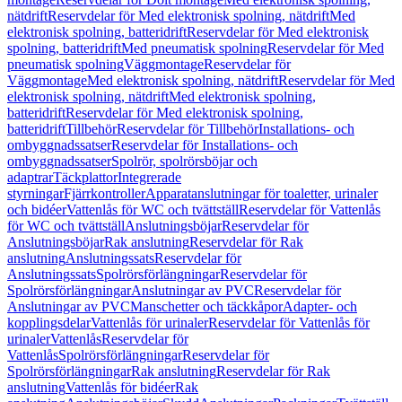
nätdrift
Reservdelar för Med elektronisk spolning, nätdrift
Med
elektronisk spolning, batteridrift
Reservdelar för Med elektronisk
spolning, batteridrift
Med pneumatisk spolning
Reservdelar för Med
pneumatisk spolning
Väggmontage
Reservdelar för
Väggmontage
Med elektronisk spolning, nätdrift
Reservdelar för Med
elektronisk spolning, nätdrift
Med elektronisk spolning,
batteridrift
Reservdelar för Med elektronisk spolning,
batteridrift
Tillbehör
Reservdelar för Tillbehör
Installations- och
ombyggnadssatser
Reservdelar för Installations- och
ombyggnadssatser
Spolrör, spolrörsböjar och
adaptrar
Täckplattor
Integrerade
styrningar
Fjärrkontroller
Apparatanslutningar för toaletter, urinaler
och bidéer
Vattenlås för WC och tvättställ
Reservdelar för Vattenlås
för WC och tvättställ
Anslutningsböjar
Reservdelar för
Anslutningsböjar
Rak anslutning
Reservdelar för Rak
anslutning
Anslutningssats
Reservdelar för
Anslutningssats
Spolrörsförlängningar
Reservdelar för
Spolrörsförlängningar
Anslutningar av PVC
Reservdelar för
Anslutningar av PVC
Manschetter och täckkåpor
Adapter- och
kopplingsdelar
Vattenlås för urinaler
Reservdelar för Vattenlås för
urinaler
Vattenlås
Reservdelar för
Vattenlås
Spolrörsförlängningar
Reservdelar för
Spolrörsförlängningar
Rak anslutning
Reservdelar för Rak
anslutning
Vattenlås för bidéer
Rak