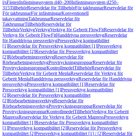
l/s
Fästen
Infästningssystem d40–200
Infästningssystem d250–
315
Tillbehör
Reservdelar för Tillbehör
För takbrunnar
Reservdelar för
För takbrunnar
För infästningar
Konventionell
takavvattning
Takbrunnar
Reservdelar för
Takbrunnar
Tillbehör
Reservdelar för
Tillbehör
Verktyg
Verktyg
Verktyg för Geberit FlowFit
Reservdelar för
Verktyg för Geberit FlowFit
Handdrivna pressverktyg
Reservdelar
för Handdrivna pressverktyg
Pressverktyg kompatibilitet
[1]
Reservdelar för Pressverktyg kompatibilitet [1]
Pressverktyg
kompatibilitet [2]
Reservdelar för Pressverktyg kompatibilitet
[2]
Rörbearbetningsverktyg
Reservdelar för
Rörbearbetningsverktyg
Provtryckningsproppar
Reservdelar för
Provtryckningsproppar
Kontrollmedel
Tillbehör
Reservdelar för
Tillbehör
Verktyg för Geberit Mepla
Reservdelar för Verktyg för
Geberit Mepla
Handdrivna pressverktyg
Reservdelar för Handdrivna
pressverktyg
Pressverktyg kompatibilitet [1]
Reservdelar för
Pressverktyg kompatibilitet [1]
Pressverktyg kompatibilitet
[2]
Reservdelar för Pressverktyg kompatibilitet
[2]
Rörbearbetningsverktyg
Reservdelar för
Rörbearbetningsverktyg
Provtryckningsproppar
Reservdelar för
Provtryckningsproppar
Kontrollmedel
Tillbehör
Verktyg för Geberit
Mapress
Reservdelar för Verktyg för Geberit Mapress
Pressverktyg
kompatibilitet [1]
Reservdelar för Pressverktyg kompatibilitet
[1]
Pressverktyg kompatibilitet [2]
Reservdelar för Pressverktyg
kompatibilitet [2]
Pressverktyg kompatibilitet [1] / [2]
Reservdelar för