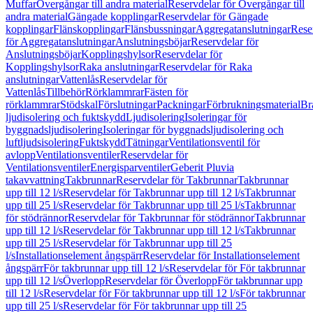
Muffar
Övergångar till andra material
Reservdelar för Övergångar till
andra material
Gängade kopplingar
Reservdelar för Gängade
kopplingar
Flänskopplingar
Flänsbussningar
Aggregatanslutningar
Rese
för Aggregatanslutningar
Anslutningsböjar
Reservdelar för
Anslutningsböjar
Kopplingshylsor
Reservdelar för
Kopplingshylsor
Raka anslutningar
Reservdelar för Raka
anslutningar
Vattenlås
Reservdelar för
Vattenlås
Tillbehör
Rörklammrar
Fästen för
rörklammrar
Stödskal
Förslutningar
Packningar
Förbrukningsmaterial
Br
ljudisolering och fuktskydd
Ljudisolering
Isoleringar för
byggnadsljudisolering
Isoleringar för byggnadsljudisolering och
luftljudsisolering
Fuktskydd
Tätningar
Ventilationsventil för
avlopp
Ventilationsventiler
Reservdelar för
Ventilationsventiler
Energisparventiler
Geberit Pluvia
takavvattning
Takbrunnar
Reservdelar för Takbrunnar
Takbrunnar
upp till 12 l/s
Reservdelar för Takbrunnar upp till 12 l/s
Takbrunnar
upp till 25 l/s
Reservdelar för Takbrunnar upp till 25 l/s
Takbrunnar
för stödrännor
Reservdelar för Takbrunnar för stödrännor
Takbrunnar
upp till 12 l/s
Reservdelar för Takbrunnar upp till 12 l/s
Takbrunnar
upp till 25 l/s
Reservdelar för Takbrunnar upp till 25
l/s
Installationselement ångspärr
Reservdelar för Installationselement
ångspärr
För takbrunnar upp till 12 l/s
Reservdelar för För takbrunnar
upp till 12 l/s
Överlopp
Reservdelar för Överlopp
För takbrunnar upp
till 12 l/s
Reservdelar för För takbrunnar upp till 12 l/s
För takbrunnar
upp till 25 l/s
Reservdelar för För takbrunnar upp till 25