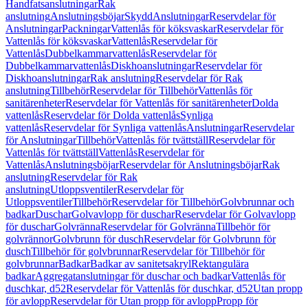
Handfatsanslutningar
Rak
anslutning
Anslutningsböjar
Skydd
Anslutningar
Reservdelar för
Anslutningar
Packningar
Vattenlås för köksvaskar
Reservdelar för
Vattenlås för köksvaskar
Vattenlås
Reservdelar för
Vattenlås
Dubbelkammarvattenlås
Reservdelar för
Dubbelkammarvattenlås
Diskhoanslutningar
Reservdelar för
Diskhoanslutningar
Rak anslutning
Reservdelar för Rak
anslutning
Tillbehör
Reservdelar för Tillbehör
Vattenlås för
sanitärenheter
Reservdelar för Vattenlås för sanitärenheter
Dolda
vattenlås
Reservdelar för Dolda vattenlås
Synliga
vattenlås
Reservdelar för Synliga vattenlås
Anslutningar
Reservdelar
för Anslutningar
Tillbehör
Vattenlås för tvättställ
Reservdelar för
Vattenlås för tvättställ
Vattenlås
Reservdelar för
Vattenlås
Anslutningsböjar
Reservdelar för Anslutningsböjar
Rak
anslutning
Reservdelar för Rak
anslutning
Utloppsventiler
Reservdelar för
Utloppsventiler
Tillbehör
Reservdelar för Tillbehör
Golvbrunnar och
badkar
Duschar
Golvavlopp för duschar
Reservdelar för Golvavlopp
för duschar
Golvränna
Reservdelar för Golvränna
Tillbehör för
golvrännor
Golvbrunn för dusch
Reservdelar för Golvbrunn för
dusch
Tillbehör för golvbrunnar
Reservdelar för Tillbehör för
golvbrunnar
Badkar
Badkar av sanitetsakryl
Rektangulära
badkar
Aggregatanslutningar för duschar och badkar
Vattenlås för
duschkar, d52
Reservdelar för Vattenlås för duschkar, d52
Utan propp
för avlopp
Reservdelar för Utan propp för avlopp
Propp för