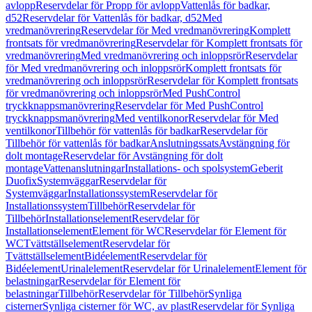
avlopp
Reservdelar för Propp för avlopp
Vattenlås för badkar,
d52
Reservdelar för Vattenlås för badkar, d52
Med
vredmanövrering
Reservdelar för Med vredmanövrering
Komplett
frontsats för vredmanövrering
Reservdelar för Komplett frontsats för
vredmanövrering
Med vredmanövrering och inloppsrör
Reservdelar
för Med vredmanövrering och inloppsrör
Komplett frontsats för
vredmanövrering och inloppsrör
Reservdelar för Komplett frontsats
för vredmanövrering och inloppsrör
Med PushControl
tryckknappsmanövrering
Reservdelar för Med PushControl
tryckknappsmanövrering
Med ventilkonor
Reservdelar för Med
ventilkonor
Tillbehör för vattenlås för badkar
Reservdelar för
Tillbehör för vattenlås för badkar
Anslutningssats
Avstängning för
dolt montage
Reservdelar för Avstängning för dolt
montage
Vattenanslutningar
Installations- och spolsystem
Geberit
Duofix
Systemväggar
Reservdelar för
Systemväggar
Installationssystem
Reservdelar för
Installationssystem
Tillbehör
Reservdelar för
Tillbehör
Installationselement
Reservdelar för
Installationselement
Element för WC
Reservdelar för Element för
WC
Tvättställselement
Reservdelar för
Tvättställselement
Bidéelement
Reservdelar för
Bidéelement
Urinalelement
Reservdelar för Urinalelement
Element för
belastningar
Reservdelar för Element för
belastningar
Tillbehör
Reservdelar för Tillbehör
Synliga
cisterner
Synliga cisterner för WC, av plast
Reservdelar för Synliga