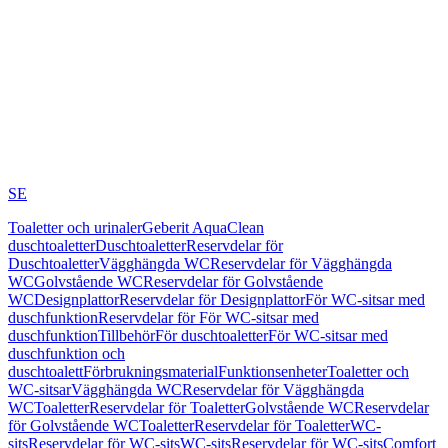
SE
Toaletter och urinaler
Geberit AquaClean
duschtoaletter
Duschtoaletter
Reservdelar för
Duschtoaletter
Vägghängda WC
Reservdelar för Vägghängda
WC
Golvstående WC
Reservdelar för Golvstående
WC
Designplattor
Reservdelar för Designplattor
För WC-sitsar med
duschfunktion
Reservdelar för För WC-sitsar med
duschfunktion
Tillbehör
För duschtoaletter
För WC-sitsar med
duschfunktion och
duschtoalett
Förbrukningsmaterial
Funktionsenheter
Toaletter och
WC-sitsar
Vägghängda WC
Reservdelar för Vägghängda
WC
Toaletter
Reservdelar för Toaletter
Golvstående WC
Reservdelar
för Golvstående WC
Toaletter
Reservdelar för Toaletter
WC-
sits
Reservdelar för WC-sits
WC-sits
Reservdelar för WC-sits
Comfort