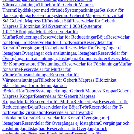
Värmeanslutningar
Tillbehör för Geberit Mapress
Therm
Skyddskåpor med rörände
Systempackningar
Set skruv för
flänskopplingar
Fästen för systemrör
Geberit Mapress Elförzinkat
Stål
Geberit Mapress Elförzinkat Stål
Reservdelar för Geberit
Mapress Elförzinkat Stål
Systemrör 1.0034
Systemrör
1.0215
Rörnipplar
Muffar
Reservdelar för
Muffar
Reduceringar
Reservdelar för Reduceringar
Böjar
Reservdelar
för Böjar
T-rör
Reservdelar för T-rör
Korsrör
Reservdelar för
Korsrör
Övergångar ej löstagbara
Reservdelar för Övergångar ej
löstagbara
Övergångar och anslutningar, löstagbara
Reservdelar för
Övergångar och anslutningar, löstagbara
Kompensatorer
Reservdelar
för Kompensatorer
Förslutningar
Reservdelar för Förslutningar
Muffar
för värme
Reservdelar för Muffar för
värme
Värmeanslutningar
Reservdelar för
Värmeanslutningar
Tillbehör för Geberit Mapress Elförzinkat
Stål
Tätningar för rörledningar och
rördelar
Rörfästen
Systempackningar
Geberit Mapress Koppar
Geberit
Mapress Koppar
Reservdelar för Geberit Mapress
Koppar
Muffar
Reservdelar för Muffar
Reduceringar
Reservdelar för
Reduceringar
Böjar
Reservdelar för Böjar
T-rör
Reservdelar för T-
rör
Invändig cirkulation
Reservdelar för Invändig
cirkulation
Korsrör
Reservdelar för Korsrör
Övergångar ej
löstagbara
Reservdelar för Övergångar ej löstagbara
Övergångar och
anslutningar, löstagbara
Reservdelar för Övergångar och
anslutningar, löstagbara
Förslutningar
Reservdelar för