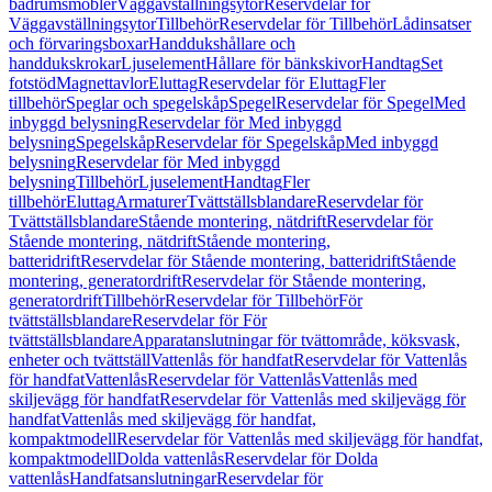
badrumsmöbler
Väggavställningsytor
Reservdelar för
Väggavställningsytor
Tillbehör
Reservdelar för Tillbehör
Lådinsatser
och förvaringsboxar
Handdukshållare och
handdukskrokar
Ljuselement
Hållare för bänkskivor
Handtag
Set
fotstöd
Magnettavlor
Eluttag
Reservdelar för Eluttag
Fler
tillbehör
Speglar och spegelskåp
Spegel
Reservdelar för Spegel
Med
inbyggd belysning
Reservdelar för Med inbyggd
belysning
Spegelskåp
Reservdelar för Spegelskåp
Med inbyggd
belysning
Reservdelar för Med inbyggd
belysning
Tillbehör
Ljuselement
Handtag
Fler
tillbehör
Eluttag
Armaturer
Tvättställsblandare
Reservdelar för
Tvättställsblandare
Stående montering, nätdrift
Reservdelar för
Stående montering, nätdrift
Stående montering,
batteridrift
Reservdelar för Stående montering, batteridrift
Stående
montering, generatordrift
Reservdelar för Stående montering,
generatordrift
Tillbehör
Reservdelar för Tillbehör
För
tvättställsblandare
Reservdelar för För
tvättställsblandare
Apparatanslutningar för tvättområde, köksvask,
enheter och tvättställ
Vattenlås för handfat
Reservdelar för Vattenlås
för handfat
Vattenlås
Reservdelar för Vattenlås
Vattenlås med
skiljevägg för handfat
Reservdelar för Vattenlås med skiljevägg för
handfat
Vattenlås med skiljevägg för handfat,
kompaktmodell
Reservdelar för Vattenlås med skiljevägg för handfat,
kompaktmodell
Dolda vattenlås
Reservdelar för Dolda
vattenlås
Handfatsanslutningar
Reservdelar för