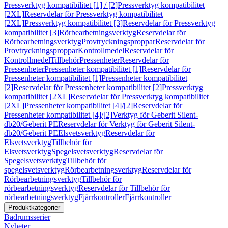
Pressverktyg kompatibilitet [1] / [2]
Pressverktyg kompatibilitet
[2XL]
Reservdelar för Pressverktyg kompatibilitet
[2XL]
Pressverktyg kompatibilitet [3]
Reservdelar för Pressverktyg
kompatibilitet [3]
Rörbearbetningsverktyg
Reservdelar för
Rörbearbetningsverktyg
Provtryckningsproppar
Reservdelar för
Provtryckningsproppar
Kontrollmedel
Reservdelar för
Kontrollmedel
Tillbehör
Pressenheter
Reservdelar för
Pressenheter
Pressenheter kompatibilitet [1]
Reservdelar för
Pressenheter kompatibilitet [1]
Pressenheter kompatibilitet
[2]
Reservdelar för Pressenheter kompatibilitet [2]
Pressverktyg
kompatibilitet [2XL]
Reservdelar för Pressverktyg kompatibilitet
[2XL]
Pressenheter kompatibilitet [4]/[2]
Reservdelar för
Pressenheter kompatibilitet [4]/[2]
Verktyg för Geberit Silent-
db20/Geberit PE
Reservdelar för Verktyg för Geberit Silent-
db20/Geberit PE
Elsvetsverktyg
Reservdelar för
Elsvetsverktyg
Tillbehör för
Elsvetsverktyg
Spegelsvetsverktyg
Reservdelar för
Spegelsvetsverktyg
Tillbehör för
spegelsvetsverktyg
Rörbearbetningsverktyg
Reservdelar för
Rörbearbetningsverktyg
Tillbehör för
rörbearbetningsverktyg
Reservdelar för Tillbehör för
rörbearbetningsverktyg
Fjärrkontroller
Fjärrkontroller
Produktkategorier
Badrumsserier
Nyheter