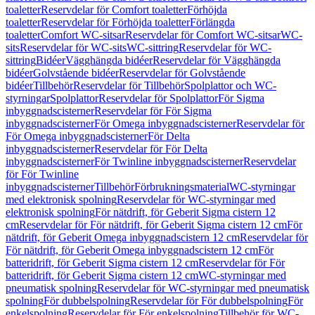
toaletter
Reservdelar för Comfort toaletter
Förhöjda
toaletter
Reservdelar för Förhöjda toaletter
Förlängda
toaletter
Comfort WC-sitsar
Reservdelar för Comfort WC-sitsar
WC-
sits
Reservdelar för WC-sits
WC-sittring
Reservdelar för WC-
sittring
Bidéer
Vägghängda bidéer
Reservdelar för Vägghängda
bidéer
Golvstående bidéer
Reservdelar för Golvstående
bidéer
Tillbehör
Reservdelar för Tillbehör
Spolplattor och WC-
styrningar
Spolplattor
Reservdelar för Spolplattor
För Sigma
inbyggnadscisterner
Reservdelar för För Sigma
inbyggnadscisterner
För Omega inbyggnadscisterner
Reservdelar för
För Omega inbyggnadscisterner
För Delta
inbyggnadscisterner
Reservdelar för För Delta
inbyggnadscisterner
För Twinline inbyggnadscisterner
Reservdelar
för För Twinline
inbyggnadscisterner
Tillbehör
Förbrukningsmaterial
WC-styrningar
med elektronisk spolning
Reservdelar för WC-styrningar med
elektronisk spolning
För nätdrift, för Geberit Sigma cistern 12
cm
Reservdelar för För nätdrift, för Geberit Sigma cistern 12 cm
För
nätdrift, för Geberit Omega inbyggnadscistern 12 cm
Reservdelar för
För nätdrift, för Geberit Omega inbyggnadscistern 12 cm
För
batteridrift, för Geberit Sigma cistern 12 cm
Reservdelar för För
batteridrift, för Geberit Sigma cistern 12 cm
WC-styrningar med
pneumatisk spolning
Reservdelar för WC-styrningar med pneumatisk
spolning
För dubbelspolning
Reservdelar för För dubbelspolning
För
enkelspolning
Reservdelar för För enkelspolning
Tillbehör för WC-