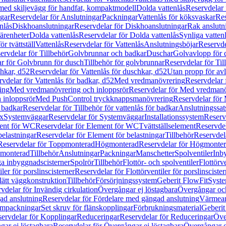
 med skiljevägg för handfat, kompaktmodell
Dolda vattenlås
Reservdelar 
gar
Reservdelar för Anslutningar
Packningar
Vattenlås för köksvaskar
Res
nlås
Diskhoanslutningar
Reservdelar för Diskhoanslutningar
Rak anslutn
tärenheter
Dolda vattenlås
Reservdelar för Dolda vattenlås
Synliga vatten
r tvättställ
Vattenlås
Reservdelar för Vattenlås
Anslutningsböjar
Reservde
ervdelar för Tillbehör
Golvbrunnar och badkar
Duschar
Golvavlopp för 
r för Golvbrunn för dusch
Tillbehör för golvbrunnar
Reservdelar för Til
chkar, d52
Reservdelar för Vattenlås för duschkar, d52
Utan propp för av
vdelar för Vattenlås för badkar, d52
Med vredmanövrering
Reservdelar
ing
Med vredmanövrering och inloppsrör
Reservdelar för Med vredmanö
 inloppsrör
Med PushControl tryckknappsmanövrering
Reservdelar för
r badkar
Reservdelar för Tillbehör för vattenlås för badkar
Anslutningssat
ix
Systemväggar
Reservdelar för Systemväggar
Installationssystem
Reservd
ent för WC
Reservdelar för Element för WC
Tvättställselement
Reservdel
belastningar
Reservdelar för Element för belastningar
Tillbehör
Reservdela
Reservdelar för Toppmonterad
Högmonterad
Reservdelar för Högmonte
 monterad
Tillbehör
Anslutningar
Packningar
Manschetter
Spolventiler
Inb
a inbyggnadscisterner
Spolrör
Tillbehör
Flottör- och spolventiler
Flottörve
iler för porslinscisterner
Reservdelar för Flottörventiler för porslinscister
lätt väggkonstruktion
Tillbehör
Försörjningssystem
Geberit FlowFit
Syst
vdelar för Invändig cirkulation
Övergångar ej löstagbara
Övergångar och
ad anslutning
Reservdelar för Fördelare med gängad anslutning
Värmean
empackningar
Set skruv för flänskopplingar
Förbrukningsmaterial
Geberit
ervdelar för Kopplingar
Reduceringar
Reservdelar för Reduceringar
Öve
ar ej löstagbara
Reservdelar för Övergångar ej löstagbara
Övergångar o