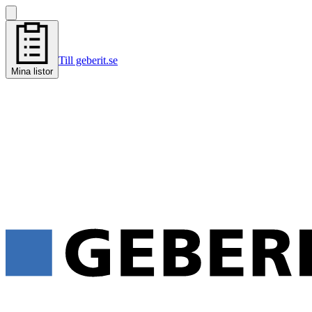
Till geberit.se
Mina listor