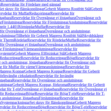
g
Reservdelar för Fördelare med gängad
Set skruv för flänskopplingar
Geberit Mapress Rostfritt Stål
Geberit
rvdelar för Muffar
Reduceringar
Reservdelar för
tagbara
Reservdelar för Övergångar ej löstagbara
Övergångar och
r
Förslutningar
Reservdelar för Förslutningar
Anslutningar
Reservdelar
mrör 1.4401
Rörnipplar
Muffar
Reservdelar för
för Övergångar ej löstagbara
Övergångar och anslutningar,
slutningar
Tillbehör för Geberit Mapress Rostfritt Stål
Skyddskåpor
ör Therm
Rördelar
Reservdelar för Rördelar
Muffar
Reservdelar för
för Övergångar ej löstagbara
Övergångar och anslutningar,
r Förslutningar
Värmeanslutningar
Reservdelar för
 systemrör
Geberit Mapress Elförzinkat Stål
Geberit Mapress
Reduceringar
Reservdelar för Reduceringar
Böjar
Reservdelar för
och anslutningar, löstagbara
Reservdelar för Övergångar och
r för Muffar för värme
Värmeanslutningar
Reservdelar för
Mapress Koppar
Geberit Mapress Koppar
Reservdelar för Geberit
rör
Invändig cirkulation
Reservdelar för Invändig
stagbara
Reservdelar för Övergångar och anslutningar,
utningar
Geberit Mapress Koppar, förkromat
Reservdelar för Geberit
lar för T-rör
Övergångar ej löstagbara
Reservdelar för Övergångar ej
för Reduceringar
Böjar
Reservdelar för Böjar
T-rör
Reservdelar för T-
 anslutningar, löstagbara
Förslutningar
Reservdelar för
n
Systempackningar
Set skruv för flänskopplingar
Geberit Mapress
rvdelar för Reduceringar
Böjar
Reservdelar för Böjar
T-rör
Reservdelar