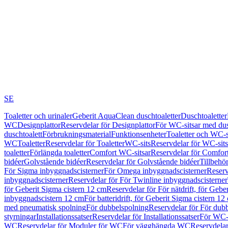
SE
Toaletter och urinaler
Geberit AquaClean duschtoaletter
Duschtoaletter
WC
Designplattor
Reservdelar för Designplattor
För WC-sitsar med du
duschtoalett
Förbrukningsmaterial
Funktionsenheter
Toaletter och WC-s
WC
Toaletter
Reservdelar för Toaletter
WC-sits
Reservdelar för WC-sits
toaletter
Förlängda toaletter
Comfort WC-sitsar
Reservdelar för Comfor
bidéer
Golvstående bidéer
Reservdelar för Golvstående bidéer
Tillbehö
För Sigma inbyggnadscisterner
För Omega inbyggnadscisterner
Reserv
inbyggnadscisterner
Reservdelar för För Twinline inbyggnadscisterner
för Geberit Sigma cistern 12 cm
Reservdelar för För nätdrift, för Gebe
inbyggnadscistern 12 cm
För batteridrift, för Geberit Sigma cistern 12
med pneumatisk spolning
För dubbelspolning
Reservdelar för För dub
styrningar
Installationssatser
Reservdelar för Installationssatser
För WC-s
WC
Reservdelar för Moduler för WC
För vägghängda WC
Reservdela