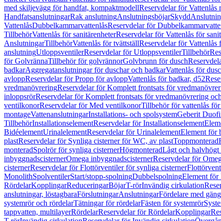
med skiljevägg för handfat, kompaktmodell
Reservdelar för Vattenlås
Handfatsanslutningar
Rak anslutning
Anslutningsböjar
Skydd
Anslutnin
Vattenlås
Dubbelkammarvattenlås
Reservdelar för Dubbelkammarvatte
Tillbehör
Vattenlås för sanitärenheter
Reservdelar för Vattenlås för sani
Anslutningar
Tillbehör
Vattenlås för tvättställ
Reservdelar för Vattenlås fö
anslutning
Utloppsventiler
Reservdelar för Utloppsventiler
Tillbehör
Res
för Golvränna
Tillbehör för golvrännor
Golvbrunn för dusch
Reservdela
badkar
Aggregatanslutningar för duschar och badkar
Vattenlås för dus
avlopp
Reservdelar för Propp för avlopp
Vattenlås för badkar, d52
Reser
vredmanövrering
Reservdelar för Komplett frontsats för vredmanövrer
inloppsrör
Reservdelar för Komplett frontsats för vredmanövrering och
ventilkonor
Reservdelar för Med ventilkonor
Tillbehör för vattenlås fö
montage
Vattenanslutningar
Installations- och spolsystem
Geberit Duof
Tillbehör
Installationselement
Reservdelar för Installationselement
Elem
Bidéelement
Urinalelement
Reservdelar för Urinalelement
Element för 
plast
Reservdelar för Synliga cisterner för WC, av plast
Toppmonterad
monterad
Spolrör för synliga cisterner
Högmonterad
Lågt och halvhögt
inbyggnadscisterner
Omega inbyggnadscisterner
Reservdelar för Omeg
cisterner
Reservdelar för Flottörventiler för synliga cisterner
Flottörvent
Monolith
Spolventiler
Start/stopp-spolning
Dubbelspolning
Element för 
Rördelar
Kopplingar
Reduceringar
Böjar
T-rör
Invändig cirkulation
Reser
anslutningar, löstagbara
Förslutningar
Anslutningar
Fördelare med gäng
systemrör och rördelar
Tätningar för rördelar
Fästen för systemrör
Syst
tappvatten, multilayer
Rördelar
Reservdelar för Rördelar
Kopplingar
Res
T-rör
Invändig cirkulation
Reservdelar för Invändig cirkulation
Övergång