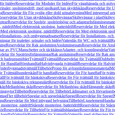
för bidéer
Reservdelar för Moduler för bidéer
För vägghängda och golvs
rinaler, spolningsdrift, med spolkant
Utan skyddskåpa
Reservdelar för 
ng
Reservdelar för För synlig eller dold urinalstyrning
Med integrerad uri
eservdelar för Utan skyddskåpa
Skiljeväggar
Skiljeväggar i plast
Skiljev
ptrar
Reservdelar för Spolrör, spolrörsböjar och adaptrar
Infästningsmate
 nätdrift
Med elektronisk spolning, batteridrift
Reservdelar för Med elektr
e
Med elektronisk spolning, nätdrift
Reservdelar för Med elektronisk spoln
ör
Installations- och ombyggnadssatser
Reservdelar för Installations- oc
ingar för toaletter, urinaler och bidéer
Vattenlås för WC och tvättställ
Re
ning
Reservdelar för Rak anslutning
Anslutningssats
Reservdelar för Ansl
ngar av PVC
Manschetter och täckkåpor
Adapter- och kopplingsdelar
Vatt
delar för Spolrörsförlängningar
Rak anslutning
Reservdelar för Rak ans
 och badrumsmöbler
Tvättställ
Tvättställ
Reservdelar för Tvättställ
Dubbeltvä
 för Handfat
Hörnhandfat
Halvinbyggda tvättställ
Reservdelar för Halvi
Underbyggnadstvättställ
Tillbehör
Propp för avlopp
Infästningsmaterial
Mö
ör Tvättställsunderskåp
För handfat
Reservdelar för För handfat
För tvätts
äll
För tvättställ för bänkskiva
Reservdelar för För tvättställ för bänkskiv
ställ för bänkskiva rektangulärt
Reservdelar för För tvättställ för bänkski
skåp
Mellanhöga skåp
Reservdelar för Mellanhöga skåp
Hängande skåp
R
ningsytor
Tillbehör
Reservdelar för Tillbehör
Lådinsatser och förvaringsb
uttag
Fler tillbehör
Speglar och spegelskåp
Spegel
Reservdelar för Spegel
ing
Reservdelar för Med inbyggd belysning
Tillbehör
Ljuselement
Handta
 montering, nätdrift
Stående montering, batteridrift
Reservdelar för Ståen
hör
Reservdelar för Tillbehör
För tvättställsblandare
Reservdelar för För tv
r handfat
Vattenlås
Reservdelar för Vattenlås
Vattenlås med skiljevägg för