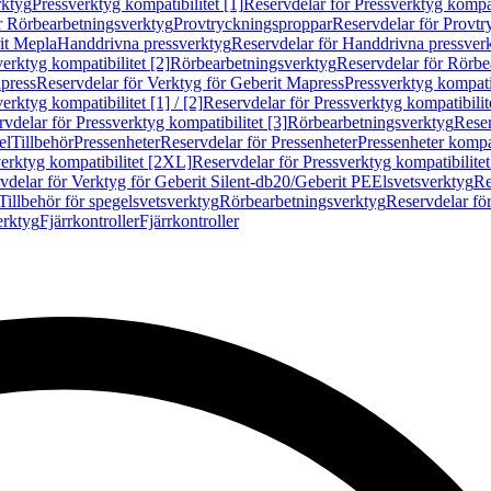
rktyg
Pressverktyg kompatibilitet [1]
Reservdelar för Pressverktyg kompati
r Rörbearbetningsverktyg
Provtryckningsproppar
Reservdelar för Provt
it Mepla
Handdrivna pressverktyg
Reservdelar för Handdrivna pressver
erktyg kompatibilitet [2]
Rörbearbetningsverktyg
Reservdelar för Rörbe
press
Reservdelar för Verktyg för Geberit Mapress
Pressverktyg kompatib
erktyg kompatibilitet [1] / [2]
Reservdelar för Pressverktyg kompatibilitet
vdelar för Pressverktyg kompatibilitet [3]
Rörbearbetningsverktyg
Reser
el
Tillbehör
Pressenheter
Reservdelar för Pressenheter
Pressenheter kompat
erktyg kompatibilitet [2XL]
Reservdelar för Pressverktyg kompatibilite
vdelar för Verktyg för Geberit Silent-db20/Geberit PE
Elsvetsverktyg
Re
Tillbehör för spegelsvetsverktyg
Rörbearbetningsverktyg
Reservdelar fö
erktyg
Fjärrkontroller
Fjärrkontroller