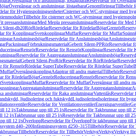
gbara
Övergångar och anslutningar, löstagbara
Reservdelar för Övergånga
Böjar
Övergångar och anslutningar, löstagbara
Genomföringar
Tillbehör 
delar för Hygienspolningsenheter
Cisterner och WC-styrningar med hyg
ygienmoduler
Tillbehör för cisterner och WC-styrningar med hygienspol
t pressanslutningar
Med Mepla pressanslutningar
Reservdelar för Med 
t Silent-db20
Rör
Rördelar
Reservdelar för Rördelar
Böjar
Grenrör
Reservd
ar för Kopplingar
Svetskopplingar
Muffar
Reservdelar för Muffar
Spännk
tningar
Anslutningsböjar
Reservdelar för Anslutningsböjar
Anslutningsri
gar
Packningar
Förbrukningsmaterial
Geberit Silent-PP
Rör
Reservdelar f
educeringar
Rensrör
Reservdelar för Rensrör
Kopplingar
Reservdelar för 
utningar
Reservdelar för Aggregatanslutningar
Anslutningsböjar
Reservd
ngsmaterial
Geberit Silent-Pro
Rör
Reservdelar för Rör
Rördelar
Reservdel
r för Rensrör
Rördelar SuperTube
Reservdelar för Rördelar SuperTube
B
 Muffar
Övergångskoppling
Adaptrar till andra material
Tillbehör
Reservde
ar för Rördelar
Böjar
Grenrör
Reduceringar
Rensrör
Reservdelar för Rens
r
Svetskopplingar
Muffar
Reservdelar för Muffar
Övergångar till andra ma
bussningar
Aggregatanslutningar
Reservdelar för Aggregatanslutningar
An
a anslutningar
Reservdelar för Raka anslutningar
Vattenlås
Reservdelar f
andskydd, ljudisolering och fuktskydd
Ljudisolering
Isoleringar för byg
ilationsventiler
Reservdelar för Ventilationsventiler
Energisparventiler
Ge
ll 12 l/s
Takbrunnar upp till 25 l/s
Reservdelar för Takbrunnar upp till 25
l 12 l/s
Takbrunnar upp till 25 l/s
Reservdelar för Takbrunnar upp till 25 
p till 12 l/s
Överlopp
Reservdelar för Överlopp
För takbrunnar upp till 1
gssystem d40–200
Infästningssystem d250–315
Tillbehör
Reservdelar för 
akbrunnar
Tillbehör
Reservdelar för Tillbehör
Verktyg
Verktyg
Verktyg för