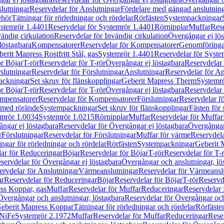
lutningar
Reservdelar för Anslutningar
Fördelare med gängad anslutnin
ehör
Tätningar för rörledningar och rördelar
Rörfästen
Systempackningar
stemrör 1.4401
Reservdelar för Systemrör 1.4401
Rörnipplar
Muffar
Rese
vändig cirkulation
Reservdelar för Invändig cirkulation
Övergångar ej lös
löstagbara
Kompensatorer
Reservdelar för Kompensatorer
Genomföringa
erit Mapress Rostfritt Stål, gas
Systemrör 1.4401
Reservdelar för Syste
ör Böjar
T-rör
Reservdelar för T-rör
Övergångar ej löstagbara
Reservdelar 
slutningar
Reservdelar för Förslutningar
Anslutningar
Reservdelar för An
ackningar
Set skruv för flänskopplingar
Geberit Mapress Therm
Systemr
ör Böjar
T-rör
Reservdelar för T-rör
Övergångar ej löstagbara
Reservdelar 
mpensatorer
Reservdelar för Kompensatorer
Förslutningar
Reservdelar fö
med rörände
Systempackningar
Set skruv för flänskopplingar
Fästen för
mrör 1.0034
Systemrör 1.0215
Rörnipplar
Muffar
Reservdelar för Muffar
ngar ej löstagbara
Reservdelar för Övergångar ej löstagbara
Övergångar 
r
Förslutningar
Reservdelar för Förslutningar
Muffar för värme
Reservdela
ingar för rörledningar och rördelar
Rörfästen
Systempackningar
Geberit 
ar för Reduceringar
Böjar
Reservdelar för Böjar
T-rör
Reservdelar för T-
servdelar för Övergångar ej löstagbara
Övergångar och anslutningar, lö
ervdelar för Anslutningar
Värmeanslutningar
Reservdelar för Värmeansl
ar
Reservdelar för Reduceringar
Böjar
Reservdelar för Böjar
T-rör
Reservde
ess Koppar, gas
Muffar
Reservdelar för Muffar
Reduceringar
Reservdelar 
Övergångar och anslutningar, löstagbara
Reservdelar för Övergångar och
 Geberit Mapress Koppar
Tätningar för rörledningar och rördelar
Rörfäste
uNiFe
Systemrör 2.1972
Muffar
Reservdelar för Muffar
Reduceringar
Rese