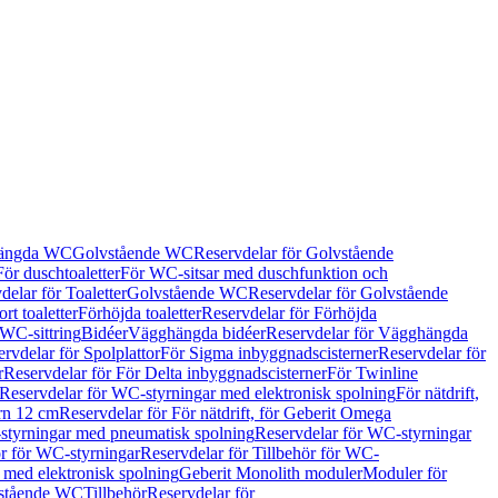
hängda WC
Golvstående WC
Reservdelar för Golvstående
För duschtoaletter
För WC-sitsar med duschfunktion och
delar för Toaletter
Golvstående WC
Reservdelar för Golvstående
rt toaletter
Förhöjda toaletter
Reservdelar för Förhöjda
 WC-sittring
Bidéer
Vägghängda bidéer
Reservdelar för Vägghängda
rvdelar för Spolplattor
För Sigma inbyggnadscisterner
Reservdelar för
r
Reservdelar för För Delta inbyggnadscisterner
För Twinline
Reservdelar för WC-styrningar med elektronisk spolning
För nätdrift,
ern 12 cm
Reservdelar för För nätdrift, för Geberit Omega
tyrningar med pneumatisk spolning
Reservdelar för WC-styrningar
ör för WC-styrningar
Reservdelar för Tillbehör för WC-
 med elektronisk spolning
Geberit Monolith moduler
Moduler för
vstående WC
Tillbehör
Reservdelar för