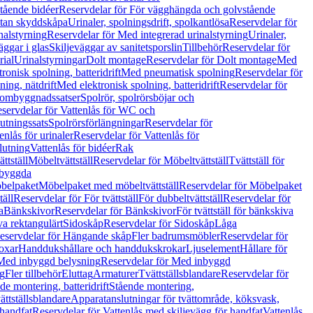
tående bidéer
Reservdelar för För vägghängda och golvstående
Utan skyddskåpa
Urinaler, spolningsdrift, spolkantlösa
Reservdelar för
nalstyrning
Reservdelar för Med integrerad urinalstyrning
Urinaler,
äggar i glas
Skiljeväggar av sanitetsporslin
Tillbehör
Reservdelar för
rial
Urinalstyrningar
Dolt montage
Reservdelar för Dolt montage
Med
onisk spolning, batteridrift
Med pneumatisk spolning
Reservdelar för
ing, nätdrift
Med elektronisk spolning, batteridrift
Reservdelar för
h ombyggnadssatser
Spolrör, spolrörsböjar och
servdelar för Vattenlås för WC och
utningssats
Spolrörsförlängningar
Reservdelar för
enlås för urinaler
Reservdelar för Vattenlås för
lutning
Vattenlås för bidéer
Rak
ttställ
Möbeltvättställ
Reservdelar för Möbeltvättställ
Tvättställ för
nbyggda
belpaket
Möbelpaket med möbeltvättställ
Reservdelar för Möbelpaket
täll
Reservdelar för För tvättställ
För dubbeltvättställ
Reservdelar för
a
Bänkskivor
Reservdelar för Bänkskivor
För tvättställ för bänkskiva
va rektangulärt
Sidoskåp
Reservdelar för Sidoskåp
Låga
eservdelar för Hängande skåp
Fler badrumsmöbler
Reservdelar för
oxar
Handdukshållare och handdukskrokar
Ljuselement
Hållare för
Med inbyggd belysning
Reservdelar för Med inbyggd
g
Fler tillbehör
Eluttag
Armaturer
Tvättställsblandare
Reservdelar för
de montering, batteridrift
Stående montering,
ättställsblandare
Apparatanslutningar för tvättområde, köksvask,
 handfat
Reservdelar för Vattenlås med skiljevägg för handfat
Vattenlås