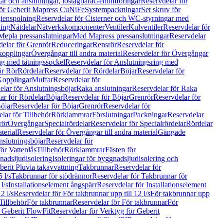
r och anslutningar, löstagbara
Genomföringar
Reservdelar för
för Geberit Mapress CuNiFe
Systempackningar
Set skruv för
ienspolning
Reservdelar för Cisterner och WC-styrningar med
ning
Nätdelar
Nätverkskomponenter
Ventiler
Kulventiler
Reservdelar för
Mepla pressanslutningar
Med Mapress pressanslutningar
Reservdelar
elar för Grenrör
Reduceringar
Rensrör
Reservdelar för
opplingar
Övergångar till andra material
Reservdelar för Övergångar
ng med tätningssockel
Reservdelar för Anslutningsring med
ör Rör
Rördelar
Reservdelar för Rördelar
Böjar
Reservdelar för
Kopplingar
Muffar
Reservdelar för
elar för Anslutningsböjar
Raka anslutningar
Reservdelar för Raka
ar för Rördelar
Böjar
Reservdelar för Böjar
Grenrör
Reservdelar för
öjar
Reservdelar för Böjar
Grenrör
Reservdelar för
lar för Tillbehör
Rörklammrar
Förslutningar
Packningar
Reservdelar
rör
Övergångar
Specialrördelar
Reservdelar för Specialrördelar
Rördelar
terial
Reservdelar för Övergångar till andra material
Gängade
slutningsböjar
Reservdelar för
ör Vattenlås
Tillbehör
Rörklammrar
Fästen för
gnadsljudisolering
Isoleringar för byggnadsljudisolering och
berit Pluvia takavvattning
Takbrunnar
Reservdelar för
 l/s
Takbrunnar för stödrännor
Reservdelar för Takbrunnar för
l/s
Installationselement ångspärr
Reservdelar för Installationselement
2 l/s
Reservdelar för För takbrunnar upp till 12 l/s
För takbrunnar upp
Tillbehör
För takbrunnar
Reservdelar för För takbrunnar
För
 Geberit FlowFit
Reservdelar för Verktyg för Geberit