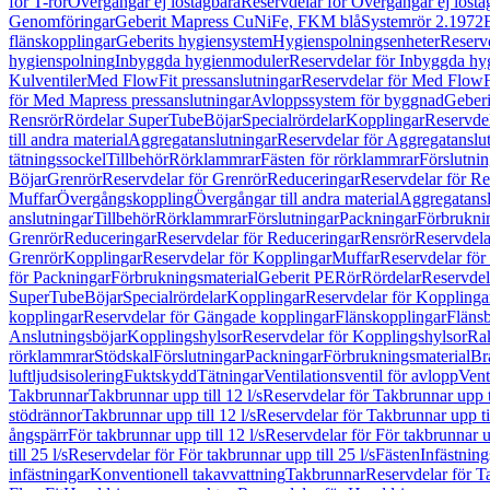
för T-rör
Övergångar ej löstagbara
Reservdelar för Övergångar ej lösta
Genomföringar
Geberit Mapress CuNiFe, FKM blå
Systemrör 2.1972
flänskopplingar
Geberits hygiensystem
Hygienspolningsenheter
Reserv
hygienspolning
Inbyggda hygienmoduler
Reservdelar för Inbyggda h
Kulventiler
Med FlowFit pressanslutningar
Reservdelar för Med FlowFi
för Med Mapress pressanslutningar
Avloppssystem för byggnad
Geberi
Rensrör
Rördelar SuperTube
Böjar
Specialrördelar
Kopplingar
Reservdel
till andra material
Aggregatanslutningar
Reservdelar för Aggregatanslu
tätningssockel
Tillbehör
Rörklammrar
Fästen för rörklammrar
Förslutnin
Böjar
Grenrör
Reservdelar för Grenrör
Reduceringar
Reservdelar för R
Muffar
Övergångskoppling
Övergångar till andra material
Aggregatansl
anslutningar
Tillbehör
Rörklammrar
Förslutningar
Packningar
Förbrukni
Grenrör
Reduceringar
Reservdelar för Reduceringar
Rensrör
Reservdela
Grenrör
Kopplingar
Reservdelar för Kopplingar
Muffar
Reservdelar för
för Packningar
Förbrukningsmaterial
Geberit PE
Rör
Rördelar
Reservdel
SuperTube
Böjar
Specialrördelar
Kopplingar
Reservdelar för Kopplinga
kopplingar
Reservdelar för Gängade kopplingar
Flänskopplingar
Fläns
Anslutningsböjar
Kopplingshylsor
Reservdelar för Kopplingshylsor
Rak
rörklammrar
Stödskal
Förslutningar
Packningar
Förbrukningsmaterial
Br
luftljudsisolering
Fuktskydd
Tätningar
Ventilationsventil för avlopp
Vent
Takbrunnar
Takbrunnar upp till 12 l/s
Reservdelar för Takbrunnar upp ti
stödrännor
Takbrunnar upp till 12 l/s
Reservdelar för Takbrunnar upp til
ångspärr
För takbrunnar upp till 12 l/s
Reservdelar för För takbrunnar up
till 25 l/s
Reservdelar för För takbrunnar upp till 25 l/s
Fästen
Infästnin
infästningar
Konventionell takavvattning
Takbrunnar
Reservdelar för T