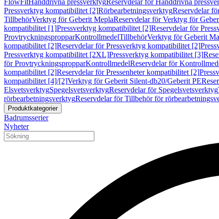
FlowFit
Handdrivna pressverktyg
Reservdelar för Handdrivna pressve
Pressverktyg kompatibilitet [2]
Rörbearbetningsverktyg
Reservdelar fö
Tillbehör
Verktyg för Geberit Mepla
Reservdelar för Verktyg för Geber
kompatibilitet [1]
Pressverktyg kompatibilitet [2]
Reservdelar för Pressv
Provtryckningsproppar
Kontrollmedel
Tillbehör
Verktyg för Geberit Ma
kompatibilitet [2]
Reservdelar för Pressverktyg kompatibilitet [2]
Pressv
Pressverktyg kompatibilitet [2XL]
Pressverktyg kompatibilitet [3]
Reser
för Provtryckningsproppar
Kontrollmedel
Reservdelar för Kontrollmed
kompatibilitet [2]
Reservdelar för Pressenheter kompatibilitet [2]
Pressv
kompatibilitet [4]/[2]
Verktyg för Geberit Silent-db20/Geberit PE
Reser
Elsvetsverktyg
Spegelsvetsverktyg
Reservdelar för Spegelsvetsverktyg
rörbearbetningsverktyg
Reservdelar för Tillbehör för rörbearbetningsv
Produktkategorier
Badrumsserier
Nyheter