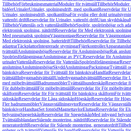
Tillbehör
Förbrukningsmaterial
Moduler för tvättställ
Tillbehör
Moduler 
bidéer
Urinaler
Urinaler, spolningsdrift, med spolkant
Reservdelar för U
Urinaler, spolningsdrift, spolkantlösa
För synlig eller dold urinalstyrni
vattenfri drift
Reservdelar för Urinaler, vattenfri drift
Utan skyddskåpa
R
Tillbehör
Vattenlås och vattenlåstillbehör
Spolrör, spolrörsböjar och ada
elektronisk spolning, nätdrift
Reservdelar för Med elektronisk spolning,
Med pneumatisk spolning
Väggmontage
Reservdelar för Väggmontag
Med elektronisk spolning, batteridrift
Tillbehör
Reservdelar för Tillbeh
adaptrar
Täckplattor
Integrerade styrningar
Fjärrkontroller
Apparatanslutn
tvättställ
Anslutningsböjar
Reservdelar för Anslutningsböjar
Rak anslut
Spolrörsförlängningar
Anslutningar av PVC
Reservdelar för Anslutni
urinaler
Vattenlås
Reservdelar för Vattenlås
Spolrörsförlängningar
Reserv
anslutning
Anslutningsböjar
Skydd
Anslutningar
Packningar
Tvättställ
bänkskiva
Reservdelar för Tvättställ för bänkskiva
Handfat
Reservdelar
tvättställ
Inbyggnadstvättställ
Underbyggnadstvättställ
Reservdelar för 
med möbeltvättställ
Badrumsmöbler
Tvättställsunderskåp
Reservdelar f
För dubbeltvättställ
För möbeltvättställ
Reservdelar för För möbeltvättst
skålform
Reservdelar för För tvättställ för bänkskiva skålform
För tvätt
sidoskåp
Reservdelar för Låga sidoskåp
Högskåp
Reservdelar för Hög
Fler badrumsmöbler
Väggavställningsytor
Reservdelar för Väggavställ
bänkskivor
Handtag
Set fotstöd
Magnettavlor
Eluttag
Reservdelar för El
belysning
Spegelskåp
Reservdelar för Spegelskåp
Med inbyggd belysn
Tvättställsblandare
Stående montering, nätdrift
Reservdelar för Stående
generatordrift
Reservdelar för Stående montering, generatordrift
Tillbe
enheter och tvättställ
Vattenlås för handfat
Reservdelar för Vattenlås fö