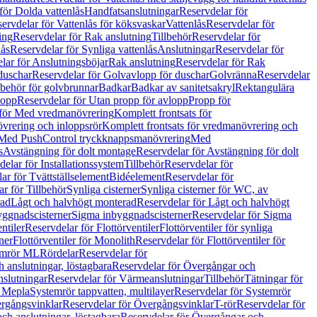
för Dolda vattenlås
Handfatsanslutningar
Reservdelar för
ervdelar för Vattenlås för köksvaskar
Vattenlås
Reservdelar för
ing
Reservdelar för Rak anslutning
Tillbehör
Reservdelar för
lås
Reservdelar för Synliga vattenlås
Anslutningar
Reservdelar för
lar för Anslutningsböjar
Rak anslutning
Reservdelar för Rak
duschar
Reservdelar för Golvavlopp för duschar
Golvränna
Reservdelar
lbehör för golvbrunnar
Badkar
Badkar av sanitetsakryl
Rektangulära
lopp
Reservdelar för Utan propp för avlopp
Propp för
 för Med vredmanövrering
Komplett frontsats för
vrering och inloppsrör
Komplett frontsats för vredmanövrering och
 Med PushControl tryckknappsmanövrering
Med
s
Avstängning för dolt montage
Reservdelar för Avstängning för dolt
elar för Installationssystem
Tillbehör
Reservdelar för
ar för Tvättställselement
Bidéelement
Reservdelar för
r för Tillbehör
Synliga cisterner
Synliga cisterner för WC, av
rad
Lågt och halvhögt monterad
Reservdelar för Lågt och halvhögt
yggnadscisterner
Sigma inbyggnadscisterner
Reservdelar för Sigma
ntiler
Reservdelar för Flottörventiler
Flottörventiler för synliga
ner
Flottörventiler för Monolith
Reservdelar för Flottörventiler för
emrör ML
Rördelar
Reservdelar för
 anslutningar, löstagbara
Reservdelar för Övergångar och
slutningar
Reservdelar för Värmeanslutningar
Tillbehör
Tätningar för
 Mepla
Systemrör tappvatten, multilayer
Reservdelar för Systemrör
rgångsvinklar
Reservdelar för Övergångsvinklar
T-rör
Reservdelar för
ch anslutningar, löstagbara
Reservdelar för Övergångar och