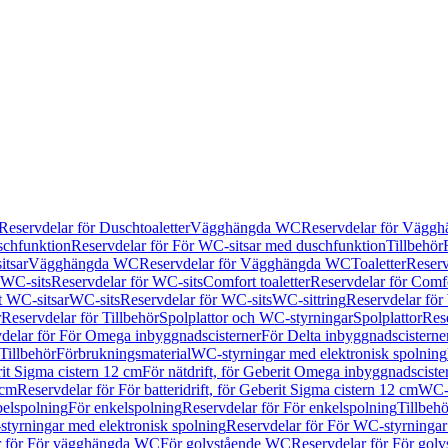
Reservdelar för Duschtoaletter
Vägghängda WC
Reservdelar för Vägg
schfunktion
Reservdelar för För WC-sitsar med duschfunktion
Tillbehör
itsar
Vägghängda WC
Reservdelar för Vägghängda WC
Toaletter
Reserv
WC-sits
Reservdelar för WC-sits
Comfort toaletter
Reservdelar för Comfo
t WC-sitsar
WC-sits
Reservdelar för WC-sits
WC-sittring
Reservdelar för
r
Reservdelar för Tillbehör
Spolplattor och WC-styrningar
Spolplattor
Rese
delar för För Omega inbyggnadscisterner
För Delta inbyggnadscisterne
Tillbehör
Förbrukningsmaterial
WC-styrningar med elektronisk spolning
rit Sigma cistern 12 cm
För nätdrift, för Geberit Omega inbyggnadscist
 cm
Reservdelar för För batteridrift, för Geberit Sigma cistern 12 cm
WC-s
belspolning
För enkelspolning
Reservdelar för För enkelspolning
Tillbeh
tyrningar med elektronisk spolning
Reservdelar för För WC-styrningar
r för För vägghängda WC
För golvstående WC
Reservdelar för För gol