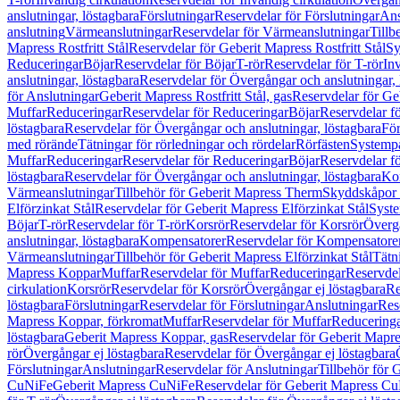
anslutningar, löstagbara
Förslutningar
Reservdelar för Förslutningar
Ans
anslutning
Värmeanslutningar
Reservdelar för Värmeanslutningar
Tillb
Mapress Rostfritt Stål
Reservdelar för Geberit Mapress Rostfritt Stål
Sy
Reduceringar
Böjar
Reservdelar för Böjar
T-rör
Reservdelar för T-rör
In
anslutningar, löstagbara
Reservdelar för Övergångar och anslutningar, 
för Anslutningar
Geberit Mapress Rostfritt Stål, gas
Reservdelar för Geb
Muffar
Reduceringar
Reservdelar för Reduceringar
Böjar
Reservdelar f
löstagbara
Reservdelar för Övergångar och anslutningar, löstagbara
För
med rörände
Tätningar för rörledningar och rördelar
Rörfästen
Systemp
Muffar
Reduceringar
Reservdelar för Reduceringar
Böjar
Reservdelar f
löstagbara
Reservdelar för Övergångar och anslutningar, löstagbara
Ko
Värmeanslutningar
Tillbehör för Geberit Mapress Therm
Skyddskåpor 
Elförzinkat Stål
Reservdelar för Geberit Mapress Elförzinkat Stål
Syste
Böjar
T-rör
Reservdelar för T-rör
Korsrör
Reservdelar för Korsrör
Övergå
anslutningar, löstagbara
Kompensatorer
Reservdelar för Kompensatore
Värmeanslutningar
Tillbehör för Geberit Mapress Elförzinkat Stål
Tätn
Mapress Koppar
Muffar
Reservdelar för Muffar
Reduceringar
Reservdel
cirkulation
Korsrör
Reservdelar för Korsrör
Övergångar ej löstagbara
Re
löstagbara
Förslutningar
Reservdelar för Förslutningar
Anslutningar
Res
Mapress Koppar, förkromat
Muffar
Reservdelar för Muffar
Reducering
löstagbara
Geberit Mapress Koppar, gas
Reservdelar för Geberit Mapr
rör
Övergångar ej löstagbara
Reservdelar för Övergångar ej löstagbara
Förslutningar
Anslutningar
Reservdelar för Anslutningar
Tillbehör för
CuNiFe
Geberit Mapress CuNiFe
Reservdelar för Geberit Mapress C