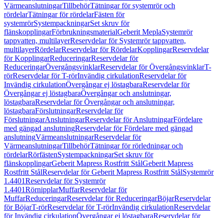
Värmeanslutningar
Tillbehör
Tätningar för systemrör och
rördelar
Tätningar för rördelar
Fästen för
systemrör
Systempackningar
Set skruv för
flänskopplingar
Förbrukningsmaterial
Geberit Mepla
Systemrör
tappvatten, multilayer
Reservdelar för Systemrör tappvatten,
multilayer
Rördelar
Reservdelar för Rördelar
Kopplingar
Reservdelar
för Kopplingar
Reduceringar
Reservdelar för
Reduceringar
Övergångsvinklar
Reservdelar för Övergångsvinklar
T-
rör
Reservdelar för T-rör
Invändig cirkulation
Reservdelar för
Invändig cirkulation
Övergångar ej löstagbara
Reservdelar för
Övergångar ej löstagbara
Övergångar och anslutningar,
löstagbara
Reservdelar för Övergångar och anslutningar,
löstagbara
Förslutningar
Reservdelar för
Förslutningar
Anslutningar
Reservdelar för Anslutningar
Fördelare
med gängad anslutning
Reservdelar för Fördelare med gängad
anslutning
Värmeanslutningar
Reservdelar för
Värmeanslutningar
Tillbehör
Tätningar för rörledningar och
rördelar
Rörfästen
Systempackningar
Set skruv för
flänskopplingar
Geberit Mapress Rostfritt Stål
Geberit Mapress
Rostfritt Stål
Reservdelar för Geberit Mapress Rostfritt Stål
Systemrör
1.4401
Reservdelar för Systemrör
1.4401
Rörnipplar
Muffar
Reservdelar för
Muffar
Reduceringar
Reservdelar för Reduceringar
Böjar
Reservdelar
för Böjar
T-rör
Reservdelar för T-rör
Invändig cirkulation
Reservdelar
för Invändig cirkulation
Övergångar ej löstagbara
Reservdelar för