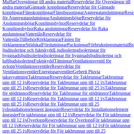
Muffar
Övergångar till andra material
Reservdelar för Övergångar till
andra material
Gängade kopplingar
Reservdelar för Gängade
kopplingar
Flänskopplingar
Flänsbussningar
Aggregatanslutningar
Rese
för Aggregatanslutningar
Anslutningsböjar
Reservdelar för
Anslutningsböjar
Kopplingshylsor
Reservdelar för
Kopplingshylsor
Raka anslutningar
Reservdelar för Raka
anslutningar
Vattenlås
Reservdelar för
Vattenlås
Tillbehör
Rörklammrar
Fästen för
rörklammrar
Stödskal
Förslutningar
Packningar
Förbrukningsmaterial
Br
ljudisolering och fuktskydd
Ljudisolering
Isoleringar för
byggnadsljudisolering
Isoleringar för byggnadsljudisolering och
luftljudsisolering
Fuktskydd
Tätningar
Ventilationsventil för
avlopp
Ventilationsventiler
Reservdelar för
Ventilationsventiler
Energisparventiler
Geberit Pluvia
takavvattning
Takbrunnar
Reservdelar för Takbrunnar
Takbrunnar
upp till 12 l/s
Reservdelar för Takbrunnar upp till 12 l/s
Takbrunnar
upp till 25 l/s
Reservdelar för Takbrunnar upp till 25 l/s
Takbrunnar
för stödrännor
Reservdelar för Takbrunnar för stödrännor
Takbrunnar
upp till 12 l/s
Reservdelar för Takbrunnar upp till 12 l/s
Takbrunnar
upp till 25 l/s
Reservdelar för Takbrunnar upp till 25
l/s
Installationselement ångspärr
Reservdelar för Installationselement
ångspärr
För takbrunnar upp till 12 l/s
Reservdelar för För takbrunnar
upp till 12 l/s
Överlopp
Reservdelar för Överlopp
För takbrunnar upp
till 12 l/s
Reservdelar för För takbrunnar upp till 12 l/s
För takbrunnar
upp till 25 l/s
Reservdelar för För takbrunnar upp till 25