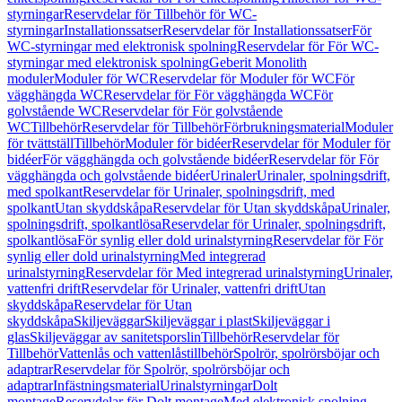
styrningar
Reservdelar för Tillbehör för WC-
styrningar
Installationssatser
Reservdelar för Installationssatser
För
WC-styrningar med elektronisk spolning
Reservdelar för För WC-
styrningar med elektronisk spolning
Geberit Monolith
moduler
Moduler för WC
Reservdelar för Moduler för WC
För
vägghängda WC
Reservdelar för För vägghängda WC
För
golvstående WC
Reservdelar för För golvstående
WC
Tillbehör
Reservdelar för Tillbehör
Förbrukningsmaterial
Moduler
för tvättställ
Tillbehör
Moduler för bidéer
Reservdelar för Moduler för
bidéer
För vägghängda och golvstående bidéer
Reservdelar för För
vägghängda och golvstående bidéer
Urinaler
Urinaler, spolningsdrift,
med spolkant
Reservdelar för Urinaler, spolningsdrift, med
spolkant
Utan skyddskåpa
Reservdelar för Utan skyddskåpa
Urinaler,
spolningsdrift, spolkantlösa
Reservdelar för Urinaler, spolningsdrift,
spolkantlösa
För synlig eller dold urinalstyrning
Reservdelar för För
synlig eller dold urinalstyrning
Med integrerad
urinalstyrning
Reservdelar för Med integrerad urinalstyrning
Urinaler,
vattenfri drift
Reservdelar för Urinaler, vattenfri drift
Utan
skyddskåpa
Reservdelar för Utan
skyddskåpa
Skiljeväggar
Skiljeväggar i plast
Skiljeväggar i
glas
Skiljeväggar av sanitetsporslin
Tillbehör
Reservdelar för
Tillbehör
Vattenlås och vattenlåstillbehör
Spolrör, spolrörsböjar och
adaptrar
Reservdelar för Spolrör, spolrörsböjar och
adaptrar
Infästningsmaterial
Urinalstyrningar
Dolt
montage
Reservdelar för Dolt montage
Med elektronisk spolning,