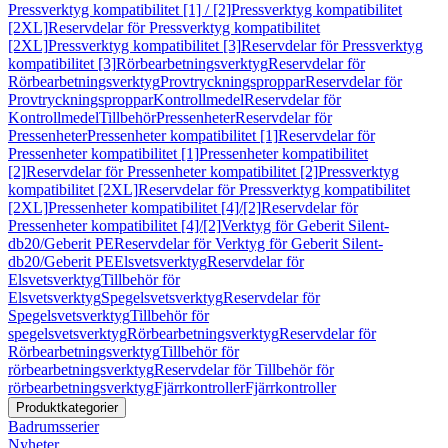
Pressverktyg kompatibilitet [1] / [2]
Pressverktyg kompatibilitet
[2XL]
Reservdelar för Pressverktyg kompatibilitet
[2XL]
Pressverktyg kompatibilitet [3]
Reservdelar för Pressverktyg
kompatibilitet [3]
Rörbearbetningsverktyg
Reservdelar för
Rörbearbetningsverktyg
Provtryckningsproppar
Reservdelar för
Provtryckningsproppar
Kontrollmedel
Reservdelar för
Kontrollmedel
Tillbehör
Pressenheter
Reservdelar för
Pressenheter
Pressenheter kompatibilitet [1]
Reservdelar för
Pressenheter kompatibilitet [1]
Pressenheter kompatibilitet
[2]
Reservdelar för Pressenheter kompatibilitet [2]
Pressverktyg
kompatibilitet [2XL]
Reservdelar för Pressverktyg kompatibilitet
[2XL]
Pressenheter kompatibilitet [4]/[2]
Reservdelar för
Pressenheter kompatibilitet [4]/[2]
Verktyg för Geberit Silent-
db20/Geberit PE
Reservdelar för Verktyg för Geberit Silent-
db20/Geberit PE
Elsvetsverktyg
Reservdelar för
Elsvetsverktyg
Tillbehör för
Elsvetsverktyg
Spegelsvetsverktyg
Reservdelar för
Spegelsvetsverktyg
Tillbehör för
spegelsvetsverktyg
Rörbearbetningsverktyg
Reservdelar för
Rörbearbetningsverktyg
Tillbehör för
rörbearbetningsverktyg
Reservdelar för Tillbehör för
rörbearbetningsverktyg
Fjärrkontroller
Fjärrkontroller
Produktkategorier
Badrumsserier
Nyheter