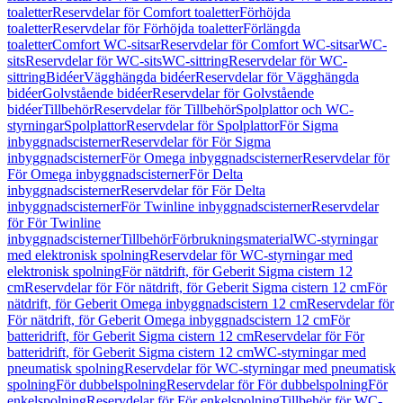
toaletter
Reservdelar för Comfort toaletter
Förhöjda
toaletter
Reservdelar för Förhöjda toaletter
Förlängda
toaletter
Comfort WC-sitsar
Reservdelar för Comfort WC-sitsar
WC-
sits
Reservdelar för WC-sits
WC-sittring
Reservdelar för WC-
sittring
Bidéer
Vägghängda bidéer
Reservdelar för Vägghängda
bidéer
Golvstående bidéer
Reservdelar för Golvstående
bidéer
Tillbehör
Reservdelar för Tillbehör
Spolplattor och WC-
styrningar
Spolplattor
Reservdelar för Spolplattor
För Sigma
inbyggnadscisterner
Reservdelar för För Sigma
inbyggnadscisterner
För Omega inbyggnadscisterner
Reservdelar för
För Omega inbyggnadscisterner
För Delta
inbyggnadscisterner
Reservdelar för För Delta
inbyggnadscisterner
För Twinline inbyggnadscisterner
Reservdelar
för För Twinline
inbyggnadscisterner
Tillbehör
Förbrukningsmaterial
WC-styrningar
med elektronisk spolning
Reservdelar för WC-styrningar med
elektronisk spolning
För nätdrift, för Geberit Sigma cistern 12
cm
Reservdelar för För nätdrift, för Geberit Sigma cistern 12 cm
För
nätdrift, för Geberit Omega inbyggnadscistern 12 cm
Reservdelar för
För nätdrift, för Geberit Omega inbyggnadscistern 12 cm
För
batteridrift, för Geberit Sigma cistern 12 cm
Reservdelar för För
batteridrift, för Geberit Sigma cistern 12 cm
WC-styrningar med
pneumatisk spolning
Reservdelar för WC-styrningar med pneumatisk
spolning
För dubbelspolning
Reservdelar för För dubbelspolning
För
enkelspolning
Reservdelar för För enkelspolning
Tillbehör för WC-