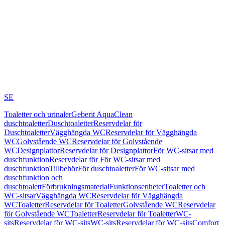
SE
Toaletter och urinaler
Geberit AquaClean
duschtoaletter
Duschtoaletter
Reservdelar för
Duschtoaletter
Vägghängda WC
Reservdelar för Vägghängda
WC
Golvstående WC
Reservdelar för Golvstående
WC
Designplattor
Reservdelar för Designplattor
För WC-sitsar med
duschfunktion
Reservdelar för För WC-sitsar med
duschfunktion
Tillbehör
För duschtoaletter
För WC-sitsar med
duschfunktion och
duschtoalett
Förbrukningsmaterial
Funktionsenheter
Toaletter och
WC-sitsar
Vägghängda WC
Reservdelar för Vägghängda
WC
Toaletter
Reservdelar för Toaletter
Golvstående WC
Reservdelar
för Golvstående WC
Toaletter
Reservdelar för Toaletter
WC-
sits
Reservdelar för WC-sits
WC-sits
Reservdelar för WC-sits
Comfort