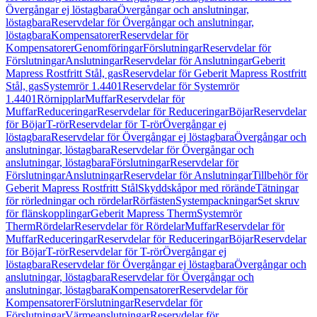
Övergångar ej löstagbara
Övergångar och anslutningar,
löstagbara
Reservdelar för Övergångar och anslutningar,
löstagbara
Kompensatorer
Reservdelar för
Kompensatorer
Genomföringar
Förslutningar
Reservdelar för
Förslutningar
Anslutningar
Reservdelar för Anslutningar
Geberit
Mapress Rostfritt Stål, gas
Reservdelar för Geberit Mapress Rostfritt
Stål, gas
Systemrör 1.4401
Reservdelar för Systemrör
1.4401
Rörnipplar
Muffar
Reservdelar för
Muffar
Reduceringar
Reservdelar för Reduceringar
Böjar
Reservdelar
för Böjar
T-rör
Reservdelar för T-rör
Övergångar ej
löstagbara
Reservdelar för Övergångar ej löstagbara
Övergångar och
anslutningar, löstagbara
Reservdelar för Övergångar och
anslutningar, löstagbara
Förslutningar
Reservdelar för
Förslutningar
Anslutningar
Reservdelar för Anslutningar
Tillbehör för
Geberit Mapress Rostfritt Stål
Skyddskåpor med rörände
Tätningar
för rörledningar och rördelar
Rörfästen
Systempackningar
Set skruv
för flänskopplingar
Geberit Mapress Therm
Systemrör
Therm
Rördelar
Reservdelar för Rördelar
Muffar
Reservdelar för
Muffar
Reduceringar
Reservdelar för Reduceringar
Böjar
Reservdelar
för Böjar
T-rör
Reservdelar för T-rör
Övergångar ej
löstagbara
Reservdelar för Övergångar ej löstagbara
Övergångar och
anslutningar, löstagbara
Reservdelar för Övergångar och
anslutningar, löstagbara
Kompensatorer
Reservdelar för
Kompensatorer
Förslutningar
Reservdelar för
Förslutningar
Värmeanslutningar
Reservdelar för