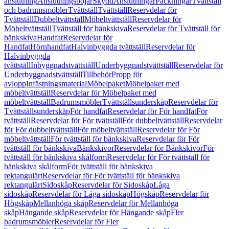
anslutning
Anslutningsböjar
Skydd
Anslutningar
Packningar
Tvättställ
och badrumsmöbler
Tvättställ
Tvättställ
Reservdelar för
Tvättställ
Dubbeltvättställ
Möbeltvättställ
Reservdelar för
Möbeltvättställ
Tvättställ för bänkskiva
Reservdelar för Tvättställ för
bänkskiva
Handfat
Reservdelar för
Handfat
Hörnhandfat
Halvinbyggda tvättställ
Reservdelar för
Halvinbyggda
tvättställ
Inbyggnadstvättställ
Underbyggnadstvättställ
Reservdelar för
Underbyggnadstvättställ
Tillbehör
Propp för
avlopp
Infästningsmaterial
Möbelpaket
Möbelpaket med
möbeltvättställ
Reservdelar för Möbelpaket med
möbeltvättställ
Badrumsmöbler
Tvättställsunderskåp
Reservdelar för
Tvättställsunderskåp
För handfat
Reservdelar för För handfat
För
tvättställ
Reservdelar för För tvättställ
För dubbeltvättställ
Reservdelar
för För dubbeltvättställ
För möbeltvättställ
Reservdelar för För
möbeltvättställ
För tvättställ för bänkskiva
Reservdelar för För
tvättställ för bänkskiva
Bänkskivor
Reservdelar för Bänkskivor
För
tvättställ för bänkskiva skålform
Reservdelar för För tvättställ för
bänkskiva skålform
För tvättställ för bänkskiva
rektangulärt
Reservdelar för För tvättställ för bänkskiva
rektangulärt
Sidoskåp
Reservdelar för Sidoskåp
Låga
sidoskåp
Reservdelar för Låga sidoskåp
Högskåp
Reservdelar för
Högskåp
Mellanhöga skåp
Reservdelar för Mellanhöga
skåp
Hängande skåp
Reservdelar för Hängande skåp
Fler
badrumsmöbler
Reservdelar för Fler