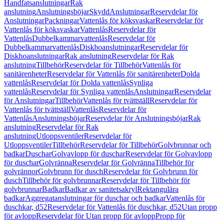
Handfatsanslutningar
Rak
anslutning
Anslutningsböjar
Skydd
Anslutningar
Reservdelar för
Anslutningar
Packningar
Vattenlås för köksvaskar
Reservdelar för
Vattenlås för köksvaskar
Vattenlås
Reservdelar för
Vattenlås
Dubbelkammarvattenlås
Reservdelar för
Dubbelkammarvattenlås
Diskhoanslutningar
Reservdelar för
Diskhoanslutningar
Rak anslutning
Reservdelar för Rak
anslutning
Tillbehör
Reservdelar för Tillbehör
Vattenlås för
sanitärenheter
Reservdelar för Vattenlås för sanitärenheter
Dolda
vattenlås
Reservdelar för Dolda vattenlås
Synliga
vattenlås
Reservdelar för Synliga vattenlås
Anslutningar
Reservdelar
för Anslutningar
Tillbehör
Vattenlås för tvättställ
Reservdelar för
Vattenlås för tvättställ
Vattenlås
Reservdelar för
Vattenlås
Anslutningsböjar
Reservdelar för Anslutningsböjar
Rak
anslutning
Reservdelar för Rak
anslutning
Utloppsventiler
Reservdelar för
Utloppsventiler
Tillbehör
Reservdelar för Tillbehör
Golvbrunnar och
badkar
Duschar
Golvavlopp för duschar
Reservdelar för Golvavlopp
för duschar
Golvränna
Reservdelar för Golvränna
Tillbehör för
golvrännor
Golvbrunn för dusch
Reservdelar för Golvbrunn för
dusch
Tillbehör för golvbrunnar
Reservdelar för Tillbehör för
golvbrunnar
Badkar
Badkar av sanitetsakryl
Rektangulära
badkar
Aggregatanslutningar för duschar och badkar
Vattenlås för
duschkar, d52
Reservdelar för Vattenlås för duschkar, d52
Utan propp
för avlopp
Reservdelar för Utan propp för avlopp
Propp för