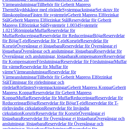
Värmeanslutningar
Tillbehör för Geberit Mapress
Therm
Skyddskåpor med rörände
Systempackningar
Set skruv för
flänskopplingar
Fästen för systemrör
Geberit Mapress Elförzinkat
Stål
Geberit Mapress Elförzinkat Stål
Reservdelar för Geberit
Mapress Elförzinkat Stål
Systemrör 1.0034
Systemrör
1.0215
Rörnipplar
Muffar
Reservdelar för
Muffar
Reduceringar
Reservdelar för Reduceringar
Böjar
Reservdelar
för Böjar
T-rör
Reservdelar för T-rör
Korsrör
Reservdelar för
Korsrör
Övergångar ej löstagbara
Reservdelar för Övergångar ej
löstagbara
Övergångar och anslutningar, löstagbara
Reservdelar för
Övergångar och anslutningar, löstagbara
Kompensatorer
Reservdelar
för Kompensatorer
Förslutningar
Reservdelar för Förslutningar
Muffar
för värme
Reservdelar för Muffar för
värme
Värmeanslutningar
Reservdelar för
Värmeanslutningar
Tillbehör för Geberit Mapress Elförzinkat
Stål
Tätningar för rörledningar och
rördelar
Rörfästen
Systempackningar
Geberit Mapress Koppar
Geberit
Mapress Koppar
Reservdelar för Geberit Mapress
Koppar
Muffar
Reservdelar för Muffar
Reduceringar
Reservdelar för
Reduceringar
Böjar
Reservdelar för Böjar
T-rör
Reservdelar för T-
rör
Invändig cirkulation
Reservdelar för Invändig
cirkulation
Korsrör
Reservdelar för Korsrör
Övergångar ej
löstagbara
Reservdelar för Övergångar ej löstagbara
Övergångar och
anslutningar, löstagbara
Reservdelar för Övergångar och
anslutningar, löstagbara
Förslutningar
Reservdelar för