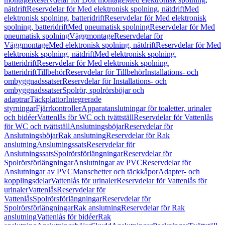
nätdrift
Reservdelar för Med elektronisk spolning, nätdrift
Med
elektronisk spolning, batteridrift
Reservdelar för Med elektronisk
spolning, batteridrift
Med pneumatisk spolning
Reservdelar för Med
pneumatisk spolning
Väggmontage
Reservdelar för
Väggmontage
Med elektronisk spolning, nätdrift
Reservdelar för Med
elektronisk spolning, nätdrift
Med elektronisk spolning,
batteridrift
Reservdelar för Med elektronisk spolning,
batteridrift
Tillbehör
Reservdelar för Tillbehör
Installations- och
ombyggnadssatser
Reservdelar för Installations- och
ombyggnadssatser
Spolrör, spolrörsböjar och
adaptrar
Täckplattor
Integrerade
styrningar
Fjärrkontroller
Apparatanslutningar för toaletter, urinaler
och bidéer
Vattenlås för WC och tvättställ
Reservdelar för Vattenlås
för WC och tvättställ
Anslutningsböjar
Reservdelar för
Anslutningsböjar
Rak anslutning
Reservdelar för Rak
anslutning
Anslutningssats
Reservdelar för
Anslutningssats
Spolrörsförlängningar
Reservdelar för
Spolrörsförlängningar
Anslutningar av PVC
Reservdelar för
Anslutningar av PVC
Manschetter och täckkåpor
Adapter- och
kopplingsdelar
Vattenlås för urinaler
Reservdelar för Vattenlås för
urinaler
Vattenlås
Reservdelar för
Vattenlås
Spolrörsförlängningar
Reservdelar för
Spolrörsförlängningar
Rak anslutning
Reservdelar för Rak
anslutning
Vattenlås för bidéer
Rak