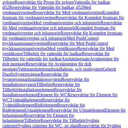
avlopp
Reservdelar för Propp för avlopp
Vattenlås för badkar,
d52
Reservdelar för Vattenlås för badkar, d52
Med
vredmanövrering
Reservdelar för Med vredmanövrering
Komplett
frontsats för vredmanövrering
Reservdelar för Komplett frontsats för
vredmanövrering
Med vredmanövrering och inloppsrör
Reservdelar
för Med vredmanövrering och inloppsrör
Komplett frontsats för
vredmanövrering och inloppsrör
Reservdelar för Komplett frontsats
för vredmanövrering och inloppsrör
Med PushControl
tryckknappsmanövrering
Reservdelar för Med PushControl
tryckknappsmanövrering
Med ventilkonor
Reservdelar för Med
ventilkonor
Tillbehör för vattenlås för badkar
Reservdelar för
Tillbehör för vattenlås för badkar
Anslutningssats
Avstängning för
dolt montage
Reservdelar för Avstängning för dolt
montage
Vattenanslutningar
Installations- och spolsystem
Geberit
Duofix
Systemväggar
Reservdelar för
Systemväggar
Installationssystem
Reservdelar för
Installationssystem
Tillbehör
Reservdelar för
Tillbehör
Installationselement
Reservdelar för
Installationselement
Element för WC
Reservdelar för Element för
WC
Tvättställselement
Reservdelar för
Tvättställselement
Bidéelement
Reservdelar för
Bidéelement
Urinalelement
Reservdelar för Urinalelement
Element för
belastningar
Reservdelar för Element för
belastningar
Tillbehör
Reservdelar för Tillbehör
Synliga
cisterner
Synliga cisterner för WC, av plast
Reservdelar för Synliga