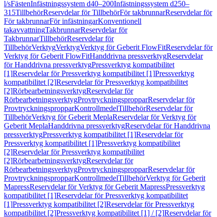
l/s
Fästen
Infästningssystem d40–200
Infästningssystem d250–
315
Tillbehör
Reservdelar för Tillbehör
För takbrunnar
Reservdelar för
För takbrunnar
För infästningar
Konventionell
takavvattning
Takbrunnar
Reservdelar för
Takbrunnar
Tillbehör
Reservdelar för
Tillbehör
Verktyg
Verktyg
Verktyg för Geberit FlowFit
Reservdelar för
Verktyg för Geberit FlowFit
Handdrivna pressverktyg
Reservdelar
för Handdrivna pressverktyg
Pressverktyg kompatibilitet
[1]
Reservdelar för Pressverktyg kompatibilitet [1]
Pressverktyg
kompatibilitet [2]
Reservdelar för Pressverktyg kompatibilitet
[2]
Rörbearbetningsverktyg
Reservdelar för
Rörbearbetningsverktyg
Provtryckningsproppar
Reservdelar för
Provtryckningsproppar
Kontrollmedel
Tillbehör
Reservdelar för
Tillbehör
Verktyg för Geberit Mepla
Reservdelar för Verktyg för
Geberit Mepla
Handdrivna pressverktyg
Reservdelar för Handdrivna
pressverktyg
Pressverktyg kompatibilitet [1]
Reservdelar för
Pressverktyg kompatibilitet [1]
Pressverktyg kompatibilitet
[2]
Reservdelar för Pressverktyg kompatibilitet
[2]
Rörbearbetningsverktyg
Reservdelar för
Rörbearbetningsverktyg
Provtryckningsproppar
Reservdelar för
Provtryckningsproppar
Kontrollmedel
Tillbehör
Verktyg för Geberit
Mapress
Reservdelar för Verktyg för Geberit Mapress
Pressverktyg
kompatibilitet [1]
Reservdelar för Pressverktyg kompatibilitet
[1]
Pressverktyg kompatibilitet [2]
Reservdelar för Pressverktyg
kompatibilitet [2]
Pressverktyg kompatibilitet [1] / [2]
Reservdelar för