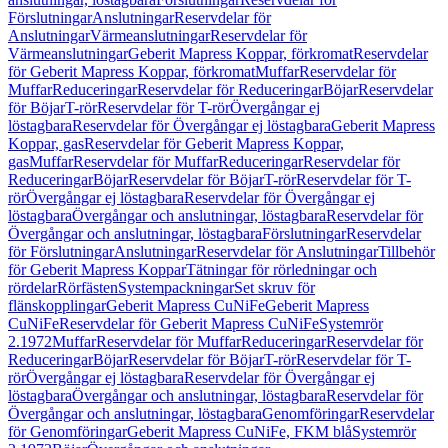
Förslutningar
Anslutningar
Reservdelar för
Anslutningar
Värmeanslutningar
Reservdelar för
Värmeanslutningar
Geberit Mapress Koppar, förkromat
Reservdelar
för Geberit Mapress Koppar, förkromat
Muffar
Reservdelar för
Muffar
Reduceringar
Reservdelar för Reduceringar
Böjar
Reservdelar
för Böjar
T-rör
Reservdelar för T-rör
Övergångar ej
löstagbara
Reservdelar för Övergångar ej löstagbara
Geberit Mapress
Koppar, gas
Reservdelar för Geberit Mapress Koppar,
gas
Muffar
Reservdelar för Muffar
Reduceringar
Reservdelar för
Reduceringar
Böjar
Reservdelar för Böjar
T-rör
Reservdelar för T-
rör
Övergångar ej löstagbara
Reservdelar för Övergångar ej
löstagbara
Övergångar och anslutningar, löstagbara
Reservdelar för
Övergångar och anslutningar, löstagbara
Förslutningar
Reservdelar
för Förslutningar
Anslutningar
Reservdelar för Anslutningar
Tillbehör
för Geberit Mapress Koppar
Tätningar för rörledningar och
rördelar
Rörfästen
Systempackningar
Set skruv för
flänskopplingar
Geberit Mapress CuNiFe
Geberit Mapress
CuNiFe
Reservdelar för Geberit Mapress CuNiFe
Systemrör
2.1972
Muffar
Reservdelar för Muffar
Reduceringar
Reservdelar för
Reduceringar
Böjar
Reservdelar för Böjar
T-rör
Reservdelar för T-
rör
Övergångar ej löstagbara
Reservdelar för Övergångar ej
löstagbara
Övergångar och anslutningar, löstagbara
Reservdelar för
Övergångar och anslutningar, löstagbara
Genomföringar
Reservdelar
för Genomföringar
Geberit Mapress CuNiFe, FKM blå
Systemrör