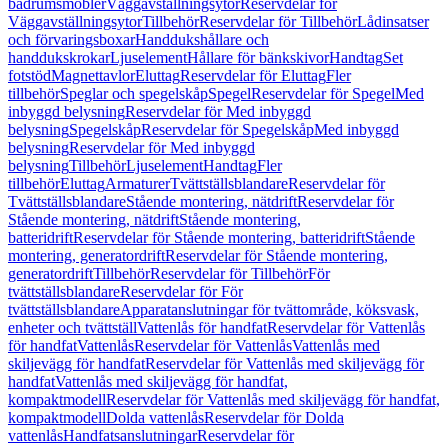
badrumsmöbler
Väggavställningsytor
Reservdelar för
Väggavställningsytor
Tillbehör
Reservdelar för Tillbehör
Lådinsatser
och förvaringsboxar
Handdukshållare och
handdukskrokar
Ljuselement
Hållare för bänkskivor
Handtag
Set
fotstöd
Magnettavlor
Eluttag
Reservdelar för Eluttag
Fler
tillbehör
Speglar och spegelskåp
Spegel
Reservdelar för Spegel
Med
inbyggd belysning
Reservdelar för Med inbyggd
belysning
Spegelskåp
Reservdelar för Spegelskåp
Med inbyggd
belysning
Reservdelar för Med inbyggd
belysning
Tillbehör
Ljuselement
Handtag
Fler
tillbehör
Eluttag
Armaturer
Tvättställsblandare
Reservdelar för
Tvättställsblandare
Stående montering, nätdrift
Reservdelar för
Stående montering, nätdrift
Stående montering,
batteridrift
Reservdelar för Stående montering, batteridrift
Stående
montering, generatordrift
Reservdelar för Stående montering,
generatordrift
Tillbehör
Reservdelar för Tillbehör
För
tvättställsblandare
Reservdelar för För
tvättställsblandare
Apparatanslutningar för tvättområde, köksvask,
enheter och tvättställ
Vattenlås för handfat
Reservdelar för Vattenlås
för handfat
Vattenlås
Reservdelar för Vattenlås
Vattenlås med
skiljevägg för handfat
Reservdelar för Vattenlås med skiljevägg för
handfat
Vattenlås med skiljevägg för handfat,
kompaktmodell
Reservdelar för Vattenlås med skiljevägg för handfat,
kompaktmodell
Dolda vattenlås
Reservdelar för Dolda
vattenlås
Handfatsanslutningar
Reservdelar för