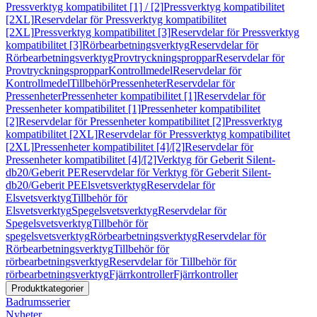
Pressverktyg kompatibilitet [1] / [2]
Pressverktyg kompatibilitet
[2XL]
Reservdelar för Pressverktyg kompatibilitet
[2XL]
Pressverktyg kompatibilitet [3]
Reservdelar för Pressverktyg
kompatibilitet [3]
Rörbearbetningsverktyg
Reservdelar för
Rörbearbetningsverktyg
Provtryckningsproppar
Reservdelar för
Provtryckningsproppar
Kontrollmedel
Reservdelar för
Kontrollmedel
Tillbehör
Pressenheter
Reservdelar för
Pressenheter
Pressenheter kompatibilitet [1]
Reservdelar för
Pressenheter kompatibilitet [1]
Pressenheter kompatibilitet
[2]
Reservdelar för Pressenheter kompatibilitet [2]
Pressverktyg
kompatibilitet [2XL]
Reservdelar för Pressverktyg kompatibilitet
[2XL]
Pressenheter kompatibilitet [4]/[2]
Reservdelar för
Pressenheter kompatibilitet [4]/[2]
Verktyg för Geberit Silent-
db20/Geberit PE
Reservdelar för Verktyg för Geberit Silent-
db20/Geberit PE
Elsvetsverktyg
Reservdelar för
Elsvetsverktyg
Tillbehör för
Elsvetsverktyg
Spegelsvetsverktyg
Reservdelar för
Spegelsvetsverktyg
Tillbehör för
spegelsvetsverktyg
Rörbearbetningsverktyg
Reservdelar för
Rörbearbetningsverktyg
Tillbehör för
rörbearbetningsverktyg
Reservdelar för Tillbehör för
rörbearbetningsverktyg
Fjärrkontroller
Fjärrkontroller
Produktkategorier
Badrumsserier
Nyheter