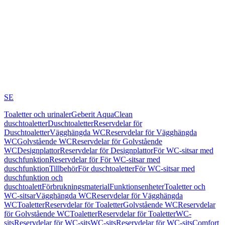
SE
Toaletter och urinaler
Geberit AquaClean
duschtoaletter
Duschtoaletter
Reservdelar för
Duschtoaletter
Vägghängda WC
Reservdelar för Vägghängda
WC
Golvstående WC
Reservdelar för Golvstående
WC
Designplattor
Reservdelar för Designplattor
För WC-sitsar med
duschfunktion
Reservdelar för För WC-sitsar med
duschfunktion
Tillbehör
För duschtoaletter
För WC-sitsar med
duschfunktion och
duschtoalett
Förbrukningsmaterial
Funktionsenheter
Toaletter och
WC-sitsar
Vägghängda WC
Reservdelar för Vägghängda
WC
Toaletter
Reservdelar för Toaletter
Golvstående WC
Reservdelar
för Golvstående WC
Toaletter
Reservdelar för Toaletter
WC-
sits
Reservdelar för WC-sits
WC-sits
Reservdelar för WC-sits
Comfort