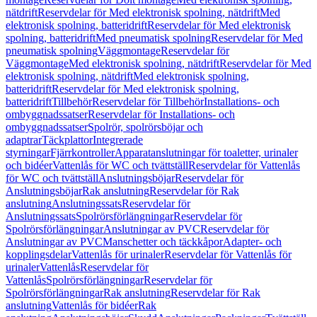
nätdrift
Reservdelar för Med elektronisk spolning, nätdrift
Med
elektronisk spolning, batteridrift
Reservdelar för Med elektronisk
spolning, batteridrift
Med pneumatisk spolning
Reservdelar för Med
pneumatisk spolning
Väggmontage
Reservdelar för
Väggmontage
Med elektronisk spolning, nätdrift
Reservdelar för Med
elektronisk spolning, nätdrift
Med elektronisk spolning,
batteridrift
Reservdelar för Med elektronisk spolning,
batteridrift
Tillbehör
Reservdelar för Tillbehör
Installations- och
ombyggnadssatser
Reservdelar för Installations- och
ombyggnadssatser
Spolrör, spolrörsböjar och
adaptrar
Täckplattor
Integrerade
styrningar
Fjärrkontroller
Apparatanslutningar för toaletter, urinaler
och bidéer
Vattenlås för WC och tvättställ
Reservdelar för Vattenlås
för WC och tvättställ
Anslutningsböjar
Reservdelar för
Anslutningsböjar
Rak anslutning
Reservdelar för Rak
anslutning
Anslutningssats
Reservdelar för
Anslutningssats
Spolrörsförlängningar
Reservdelar för
Spolrörsförlängningar
Anslutningar av PVC
Reservdelar för
Anslutningar av PVC
Manschetter och täckkåpor
Adapter- och
kopplingsdelar
Vattenlås för urinaler
Reservdelar för Vattenlås för
urinaler
Vattenlås
Reservdelar för
Vattenlås
Spolrörsförlängningar
Reservdelar för
Spolrörsförlängningar
Rak anslutning
Reservdelar för Rak
anslutning
Vattenlås för bidéer
Rak