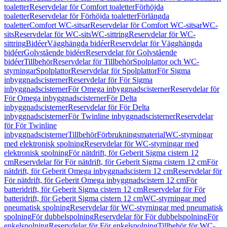
toaletter
Reservdelar för Comfort toaletter
Förhöjda
toaletter
Reservdelar för Förhöjda toaletter
Förlängda
toaletter
Comfort WC-sitsar
Reservdelar för Comfort WC-sitsar
WC-
sits
Reservdelar för WC-sits
WC-sittring
Reservdelar för WC-
sittring
Bidéer
Vägghängda bidéer
Reservdelar för Vägghängda
bidéer
Golvstående bidéer
Reservdelar för Golvstående
bidéer
Tillbehör
Reservdelar för Tillbehör
Spolplattor och WC-
styrningar
Spolplattor
Reservdelar för Spolplattor
För Sigma
inbyggnadscisterner
Reservdelar för För Sigma
inbyggnadscisterner
För Omega inbyggnadscisterner
Reservdelar för
För Omega inbyggnadscisterner
För Delta
inbyggnadscisterner
Reservdelar för För Delta
inbyggnadscisterner
För Twinline inbyggnadscisterner
Reservdelar
för För Twinline
inbyggnadscisterner
Tillbehör
Förbrukningsmaterial
WC-styrningar
med elektronisk spolning
Reservdelar för WC-styrningar med
elektronisk spolning
För nätdrift, för Geberit Sigma cistern 12
cm
Reservdelar för För nätdrift, för Geberit Sigma cistern 12 cm
För
nätdrift, för Geberit Omega inbyggnadscistern 12 cm
Reservdelar för
För nätdrift, för Geberit Omega inbyggnadscistern 12 cm
För
batteridrift, för Geberit Sigma cistern 12 cm
Reservdelar för För
batteridrift, för Geberit Sigma cistern 12 cm
WC-styrningar med
pneumatisk spolning
Reservdelar för WC-styrningar med pneumatisk
spolning
För dubbelspolning
Reservdelar för För dubbelspolning
För
enkelspolning
Reservdelar för För enkelspolning
Tillbehör för WC-