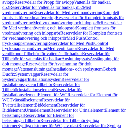
avlopp
Reservdelar för Propp för avlopp
Vattenlås för badkar,
d52
Reservdelar för Vattenlås för badkar, d52
Med
vredmanövrering
Reservdelar för Med vredmanövrering
Komplett
frontsats för vredmanövrering
Reservdelar för Komplett frontsats för
vredmanövrering
Med vredmanövrering och inloppsrör
Reservdelar
för Med vredmanövrering och inloppsrör
Komplett frontsats för
vredmanövrering och inloppsrör
Reservdelar för Komplett frontsats
för vredmanövrering och inloppsrör
Med PushControl
tryckknappsmanövrering
Reservdelar för Med PushControl
tryckknappsmanövrering
Med ventilkonor
Reservdelar för Med
ventilkonor
Tillbehör för vattenlås för badkar
Reservdelar för
Tillbehör för vattenlås för badkar
Anslutningssats
Avstängning för
dolt montage
Reservdelar för Avstängning för dolt
montage
Vattenanslutningar
Installations- och spolsystem
Geberit
Duofix
Systemväggar
Reservdelar för
Systemväggar
Installationssystem
Reservdelar för
Installationssystem
Tillbehör
Reservdelar för
Tillbehör
Installationselement
Reservdelar för
Installationselement
Element för WC
Reservdelar för Element för
WC
Tvättställselement
Reservdelar för
Tvättställselement
Bidéelement
Reservdelar för
Bidéelement
Urinalelement
Reservdelar för Urinalelement
Element för
belastningar
Reservdelar för Element för
belastningar
Tillbehör
Reservdelar för Tillbehör
Synliga
cisterner
Synliga cisterner för WC, av plast
Reservdelar för Synliga