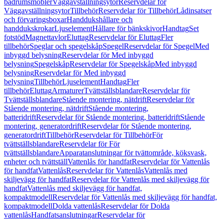
badrumsmöbler
Väggavställningsytor
Reservdelar för
Väggavställningsytor
Tillbehör
Reservdelar för Tillbehör
Lådinsatser
och förvaringsboxar
Handdukshållare och
handdukskrokar
Ljuselement
Hållare för bänkskivor
Handtag
Set
fotstöd
Magnettavlor
Eluttag
Reservdelar för Eluttag
Fler
tillbehör
Speglar och spegelskåp
Spegel
Reservdelar för Spegel
Med
inbyggd belysning
Reservdelar för Med inbyggd
belysning
Spegelskåp
Reservdelar för Spegelskåp
Med inbyggd
belysning
Reservdelar för Med inbyggd
belysning
Tillbehör
Ljuselement
Handtag
Fler
tillbehör
Eluttag
Armaturer
Tvättställsblandare
Reservdelar för
Tvättställsblandare
Stående montering, nätdrift
Reservdelar för
Stående montering, nätdrift
Stående montering,
batteridrift
Reservdelar för Stående montering, batteridrift
Stående
montering, generatordrift
Reservdelar för Stående montering,
generatordrift
Tillbehör
Reservdelar för Tillbehör
För
tvättställsblandare
Reservdelar för För
tvättställsblandare
Apparatanslutningar för tvättområde, köksvask,
enheter och tvättställ
Vattenlås för handfat
Reservdelar för Vattenlås
för handfat
Vattenlås
Reservdelar för Vattenlås
Vattenlås med
skiljevägg för handfat
Reservdelar för Vattenlås med skiljevägg för
handfat
Vattenlås med skiljevägg för handfat,
kompaktmodell
Reservdelar för Vattenlås med skiljevägg för handfat,
kompaktmodell
Dolda vattenlås
Reservdelar för Dolda
vattenlås
Handfatsanslutningar
Reservdelar för