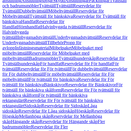
anslutning
Anslutningsböjar
Skydd
Anslutningar
Packningar
Tvättställ
och badrumsmöbler
Tvättställ
Tvättställ
Reservdelar för
Tvättställ
Dubbeltvättställ
Möbeltvättställ
Reservdelar för
Möbeltvättställ
Tvättställ för bänkskiva
Reservdelar för Tvättställ för
bänkskiva
Handfat
Reservdelar för
Handfat
Hörnhandfat
Halvinbyggda tvättställ
Reservdelar för
Halvinbyggda
tvättställ
Inbyggnadstvättställ
Underbyggnadstvättställ
Reservdelar för
Underbyggnadstvättställ
Tillbehör
Propp för
avlopp
Infästningsmaterial
Möbelpaket
Möbelpaket med
möbeltvättställ
Reservdelar för Möbelpaket med
möbeltvättställ
Badrumsmöbler
Tvättställsunderskåp
Reservdelar för
Tvättställsunderskåp
För handfat
Reservdelar för För handfat
För
tvättställ
Reservdelar för För tvättställ
För dubbeltvättställ
Reservdelar
för För dubbeltvättställ
För möbeltvättställ
Reservdelar för För
möbeltvättställ
För tvättställ för bänkskiva
Reservdelar för För
tvättställ för bänkskiva
Bänkskivor
Reservdelar för Bänkskivor
För
tvättställ för bänkskiva skålform
Reservdelar för För tvättställ för
bänkskiva skålform
För tvättställ för bänkskiva
rektangulärt
Reservdelar för För tvättställ för bänkskiva
rektangulärt
Sidoskåp
Reservdelar för Sidoskåp
Låga
sidoskåp
Reservdelar för Låga sidoskåp
Högskåp
Reservdelar för
Högskåp
Mellanhöga skåp
Reservdelar för Mellanhöga
skåp
Hängande skåp
Reservdelar för Hängande skåp
Fler
badrumsmöbler
Reservdelar för Fler