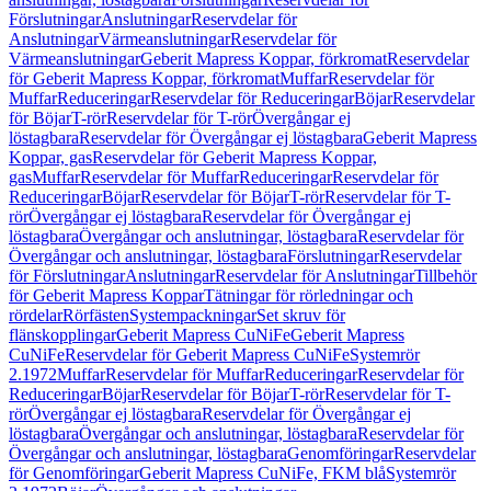
Förslutningar
Anslutningar
Reservdelar för
Anslutningar
Värmeanslutningar
Reservdelar för
Värmeanslutningar
Geberit Mapress Koppar, förkromat
Reservdelar
för Geberit Mapress Koppar, förkromat
Muffar
Reservdelar för
Muffar
Reduceringar
Reservdelar för Reduceringar
Böjar
Reservdelar
för Böjar
T-rör
Reservdelar för T-rör
Övergångar ej
löstagbara
Reservdelar för Övergångar ej löstagbara
Geberit Mapress
Koppar, gas
Reservdelar för Geberit Mapress Koppar,
gas
Muffar
Reservdelar för Muffar
Reduceringar
Reservdelar för
Reduceringar
Böjar
Reservdelar för Böjar
T-rör
Reservdelar för T-
rör
Övergångar ej löstagbara
Reservdelar för Övergångar ej
löstagbara
Övergångar och anslutningar, löstagbara
Reservdelar för
Övergångar och anslutningar, löstagbara
Förslutningar
Reservdelar
för Förslutningar
Anslutningar
Reservdelar för Anslutningar
Tillbehör
för Geberit Mapress Koppar
Tätningar för rörledningar och
rördelar
Rörfästen
Systempackningar
Set skruv för
flänskopplingar
Geberit Mapress CuNiFe
Geberit Mapress
CuNiFe
Reservdelar för Geberit Mapress CuNiFe
Systemrör
2.1972
Muffar
Reservdelar för Muffar
Reduceringar
Reservdelar för
Reduceringar
Böjar
Reservdelar för Böjar
T-rör
Reservdelar för T-
rör
Övergångar ej löstagbara
Reservdelar för Övergångar ej
löstagbara
Övergångar och anslutningar, löstagbara
Reservdelar för
Övergångar och anslutningar, löstagbara
Genomföringar
Reservdelar
för Genomföringar
Geberit Mapress CuNiFe, FKM blå
Systemrör