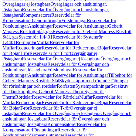
Övergångar ej löstagbara
Övergångar och anslutningar,
löstagbara
Reservdelar för Övergångar och anslutningar,
löstagbara
Kompensatorer
Reservdelar för
Kompensatorer
Genomföringar
Förslutningar
Reservdelar för
Förslutningar
Anslutningar
Reservdelar för Anslutningar
Geberit
Mapress Rostfritt Stål, gas
Reservdelar för Geberit Mapress Rostfritt
Stål, gas
Systemrör 1.4401
Reservdelar för Systemrör
1.4401
Rörnipplar
Muffar
Reservdelar för
Muffar
Reduceringar
Reservdelar för Reduceringar
Böjar
Reservdelar
för Böjar
T-rör
Reservdelar för T-rör
Övergångar ej
löstagbara
Reservdelar för Övergångar ej löstagbara
Övergångar och
anslutningar, löstagbara
Reservdelar för Övergångar och
anslutningar, löstagbara
Förslutningar
Reservdelar för
Förslutningar
Anslutningar
Reservdelar för Anslutningar
Tillbehör för
Geberit Mapress Rostfritt Stål
Skyddskåpor med rörände
Tätningar
för rörledningar och rördelar
Rörfästen
Systempackningar
Set skruv
för flänskopplingar
Geberit Mapress Therm
Systemrör
Therm
Rördelar
Reservdelar för Rördelar
Muffar
Reservdelar för
Muffar
Reduceringar
Reservdelar för Reduceringar
Böjar
Reservdelar
för Böjar
T-rör
Reservdelar för T-rör
Övergångar ej
löstagbara
Reservdelar för Övergångar ej löstagbara
Övergångar och
anslutningar, löstagbara
Reservdelar för Övergångar och
anslutningar, löstagbara
Kompensatorer
Reservdelar för
Kompensatorer
Förslutningar
Reservdelar för
Förslutningar
Värmeanslutningar
Reservdelar för