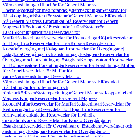
Värmeanslutningar
Tillbehör för Geberit Mapress
Therm
Skyddskåpor med rörände
Systempackningar
Set skruv för
flänskopplingar
Fästen för systemrör
Geberit Mapress Elförzinkat
Stål
Geberit Mapress Elförzinkat Stål
Reservdelar för Geberit
Mapress Elförzinkat Stål
Systemrör 1.0034
Systemrör
1.0215
Rörnipplar
Muffar
Reservdelar för
Muffar
Reduceringar
Reservdelar för Reduceringar
Böjar
Reservdelar
för Böjar
T-rör
Reservdelar för T-rör
Korsrör
Reservdelar för
Korsrör
Övergångar ej löstagbara
Reservdelar för Övergångar ej
löstagbara
Övergångar och anslutningar, löstagbara
Reservdelar för
Övergångar och anslutningar, löstagbara
Kompensatorer
Reservdelar
för Kompensatorer
Förslutningar
Reservdelar för Förslutningar
Muffar
för värme
Reservdelar för Muffar för
värme
Värmeanslutningar
Reservdelar för
Värmeanslutningar
Tillbehör för Geberit Mapress Elförzinkat
Stål
Tätningar för rörledningar och
rördelar
Rörfästen
Systempackningar
Geberit Mapress Koppar
Geberit
Mapress Koppar
Reservdelar för Geberit Mapress
Koppar
Muffar
Reservdelar för Muffar
Reduceringar
Reservdelar för
Reduceringar
Böjar
Reservdelar för Böjar
T-rör
Reservdelar för T-
rör
Invändig cirkulation
Reservdelar för Invändig
cirkulation
Korsrör
Reservdelar för Korsrör
Övergångar ej
löstagbara
Reservdelar för Övergångar ej löstagbara
Övergångar och
anslutningar, löstagbara
Reservdelar för Övergångar och
anslutningar, löstagbara
Förslutningar
Reservdelar för