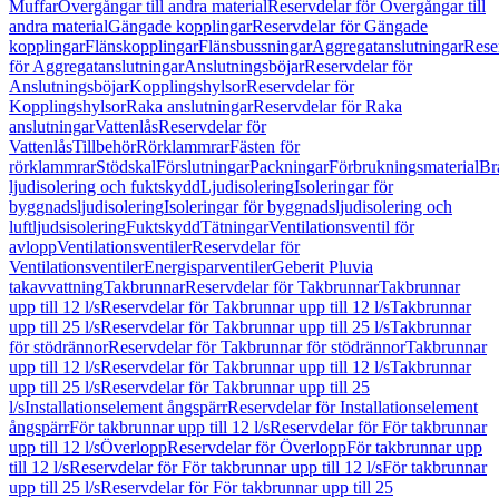
Muffar
Övergångar till andra material
Reservdelar för Övergångar till
andra material
Gängade kopplingar
Reservdelar för Gängade
kopplingar
Flänskopplingar
Flänsbussningar
Aggregatanslutningar
Rese
för Aggregatanslutningar
Anslutningsböjar
Reservdelar för
Anslutningsböjar
Kopplingshylsor
Reservdelar för
Kopplingshylsor
Raka anslutningar
Reservdelar för Raka
anslutningar
Vattenlås
Reservdelar för
Vattenlås
Tillbehör
Rörklammrar
Fästen för
rörklammrar
Stödskal
Förslutningar
Packningar
Förbrukningsmaterial
Br
ljudisolering och fuktskydd
Ljudisolering
Isoleringar för
byggnadsljudisolering
Isoleringar för byggnadsljudisolering och
luftljudsisolering
Fuktskydd
Tätningar
Ventilationsventil för
avlopp
Ventilationsventiler
Reservdelar för
Ventilationsventiler
Energisparventiler
Geberit Pluvia
takavvattning
Takbrunnar
Reservdelar för Takbrunnar
Takbrunnar
upp till 12 l/s
Reservdelar för Takbrunnar upp till 12 l/s
Takbrunnar
upp till 25 l/s
Reservdelar för Takbrunnar upp till 25 l/s
Takbrunnar
för stödrännor
Reservdelar för Takbrunnar för stödrännor
Takbrunnar
upp till 12 l/s
Reservdelar för Takbrunnar upp till 12 l/s
Takbrunnar
upp till 25 l/s
Reservdelar för Takbrunnar upp till 25
l/s
Installationselement ångspärr
Reservdelar för Installationselement
ångspärr
För takbrunnar upp till 12 l/s
Reservdelar för För takbrunnar
upp till 12 l/s
Överlopp
Reservdelar för Överlopp
För takbrunnar upp
till 12 l/s
Reservdelar för För takbrunnar upp till 12 l/s
För takbrunnar
upp till 25 l/s
Reservdelar för För takbrunnar upp till 25