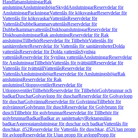
Handfatsanslutningar
Rak
anslutning
Anslutningsböjar
Skydd
Anslutningar
Reservdelar för
Anslutningar
Packningar
Vattenlås för köksvaskar
Reservdelar för
Vattenlås för köksvaskar
Vattenlås
Reservdelar för
Vattenlås
Dubbelkammarvattenlås
Reservdelar för
Dubbelkammarvattenlås
Diskhoanslutningar
Reservdelar för
Diskhoanslutningar
Rak anslutning
Reservdelar för Rak
anslutning
Tillbehör
Reservdelar för Tillbehör
Vattenlås för
sanitärenheter
Reservdelar för Vattenlås för sanitärenheter
Dolda
vattenlås
Reservdelar för Dolda vattenlås
Synliga
vattenlås
Reservdelar för Synliga vattenlås
Anslutningar
Reservdelar
för Anslutningar
Tillbehör
Vattenlås för tvättställ
Reservdelar för
Vattenlås för tvättställ
Vattenlås
Reservdelar för
Vattenlås
Anslutningsböjar
Reservdelar för Anslutningsböjar
Rak
anslutning
Reservdelar för Rak
anslutning
Utloppsventiler
Reservdelar för
Utloppsventiler
Tillbehör
Reservdelar för Tillbehör
Golvbrunnar och
badkar
Duschar
Golvavlopp för duschar
Reservdelar för Golvavlopp
för duschar
Golvränna
Reservdelar för Golvränna
Tillbehör för
golvrännor
Golvbrunn för dusch
Reservdelar för Golvbrunn för
dusch
Tillbehör för golvbrunnar
Reservdelar för Tillbehör för
golvbrunnar
Badkar
Badkar av sanitetsakryl
Rektangulära
badkar
Aggregatanslutningar för duschar och badkar
Vattenlås för
duschkar, d52
Reservdelar för Vattenlås för duschkar, d52
Utan propp
för avlopp
Reservdelar för Utan propp för avlopp
Propp för