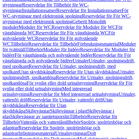
styrningar
Reservdelar för Tillbehör för WC-
styrningar
Installationssatser
Reservdelar för Installationssatser
För
WC-styrningar med elektronisk spolning
Reservdelar för För WC-
styrningar med elektronisk spolning
Geberit Monolith
moduler
Moduler för WC
Reservdelar för Moduler för WC
För
vägghängda WC
Reservdelar för För vägghängda WC
För
golvstående WC
Reservdelar för För golvstående
WC
Tillbehör
Reservdelar för Tillbehör
Förbrukningsmaterial
Moduler
för tvättställ
Tillbehör
Moduler för bidéer
Reservdelar för Moduler för
bidéer
För vägghängda och golvstående bidéer
Reservdelar för För
vägghängda och golvstående bidéer
Urinaler
Urinaler, spolningsdrift,
med spolkant
Reservdelar för Urinaler, spolningsdrift, med
spolkant
Utan skyddskåpa
Reservdelar för Utan skyddskåpa
Urinaler,
spolningsdrift, spolkantlösa
Reservdelar för Urinaler, spolningsdrift,
spolkantlösa
För synlig eller dold urinalstyrning
Reservdelar för För
synlig eller dold urinalstyrning
Med integrerad
urinalstyrning
Reservdelar för Med integrerad urinalstyrning
Urinaler,
vattenfri drift
Reservdelar för Urinaler, vattenfri drift
Utan
skyddskåpa
Reservdelar för Utan
skyddskåpa
Skiljeväggar
Skiljeväggar i plast
Skiljeväggar i
glas
Skiljeväggar av sanitetsporslin
Tillbehör
Reservdelar för
Tillbehör
Vattenlås och vattenlåstillbehör
Spolrör, spolrörsböjar och
adaptrar
Reservdelar för Spolrör, spolrörsböjar och
adaptrar
Infästningsmaterial
Urinalstyrningar
Dolt
montage
Reservdelar för Dolt montage
Med elektronisk spolning,