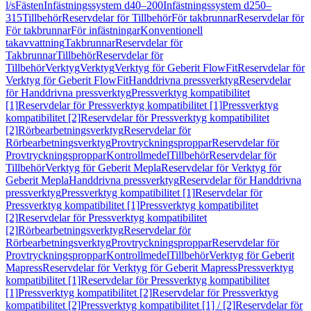
l/s
Fästen
Infästningssystem d40–200
Infästningssystem d250–
315
Tillbehör
Reservdelar för Tillbehör
För takbrunnar
Reservdelar för
För takbrunnar
För infästningar
Konventionell
takavvattning
Takbrunnar
Reservdelar för
Takbrunnar
Tillbehör
Reservdelar för
Tillbehör
Verktyg
Verktyg
Verktyg för Geberit FlowFit
Reservdelar för
Verktyg för Geberit FlowFit
Handdrivna pressverktyg
Reservdelar
för Handdrivna pressverktyg
Pressverktyg kompatibilitet
[1]
Reservdelar för Pressverktyg kompatibilitet [1]
Pressverktyg
kompatibilitet [2]
Reservdelar för Pressverktyg kompatibilitet
[2]
Rörbearbetningsverktyg
Reservdelar för
Rörbearbetningsverktyg
Provtryckningsproppar
Reservdelar för
Provtryckningsproppar
Kontrollmedel
Tillbehör
Reservdelar för
Tillbehör
Verktyg för Geberit Mepla
Reservdelar för Verktyg för
Geberit Mepla
Handdrivna pressverktyg
Reservdelar för Handdrivna
pressverktyg
Pressverktyg kompatibilitet [1]
Reservdelar för
Pressverktyg kompatibilitet [1]
Pressverktyg kompatibilitet
[2]
Reservdelar för Pressverktyg kompatibilitet
[2]
Rörbearbetningsverktyg
Reservdelar för
Rörbearbetningsverktyg
Provtryckningsproppar
Reservdelar för
Provtryckningsproppar
Kontrollmedel
Tillbehör
Verktyg för Geberit
Mapress
Reservdelar för Verktyg för Geberit Mapress
Pressverktyg
kompatibilitet [1]
Reservdelar för Pressverktyg kompatibilitet
[1]
Pressverktyg kompatibilitet [2]
Reservdelar för Pressverktyg
kompatibilitet [2]
Pressverktyg kompatibilitet [1] / [2]
Reservdelar för