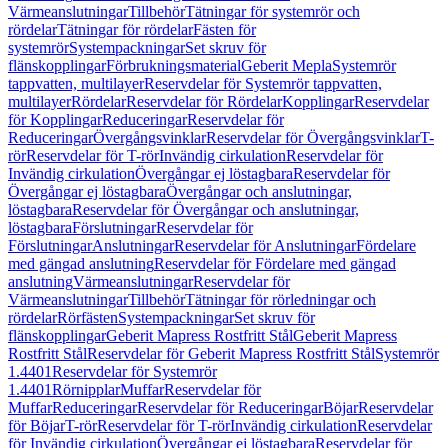
Värmeanslutningar
Tillbehör
Tätningar för systemrör och
rördelar
Tätningar för rördelar
Fästen för
systemrör
Systempackningar
Set skruv för
flänskopplingar
Förbrukningsmaterial
Geberit Mepla
Systemrör
tappvatten, multilayer
Reservdelar för Systemrör tappvatten,
multilayer
Rördelar
Reservdelar för Rördelar
Kopplingar
Reservdelar
för Kopplingar
Reduceringar
Reservdelar för
Reduceringar
Övergångsvinklar
Reservdelar för Övergångsvinklar
T-
rör
Reservdelar för T-rör
Invändig cirkulation
Reservdelar för
Invändig cirkulation
Övergångar ej löstagbara
Reservdelar för
Övergångar ej löstagbara
Övergångar och anslutningar,
löstagbara
Reservdelar för Övergångar och anslutningar,
löstagbara
Förslutningar
Reservdelar för
Förslutningar
Anslutningar
Reservdelar för Anslutningar
Fördelare
med gängad anslutning
Reservdelar för Fördelare med gängad
anslutning
Värmeanslutningar
Reservdelar för
Värmeanslutningar
Tillbehör
Tätningar för rörledningar och
rördelar
Rörfästen
Systempackningar
Set skruv för
flänskopplingar
Geberit Mapress Rostfritt Stål
Geberit Mapress
Rostfritt Stål
Reservdelar för Geberit Mapress Rostfritt Stål
Systemrör
1.4401
Reservdelar för Systemrör
1.4401
Rörnipplar
Muffar
Reservdelar för
Muffar
Reduceringar
Reservdelar för Reduceringar
Böjar
Reservdelar
för Böjar
T-rör
Reservdelar för T-rör
Invändig cirkulation
Reservdelar
för Invändig cirkulation
Övergångar ej löstagbara
Reservdelar för