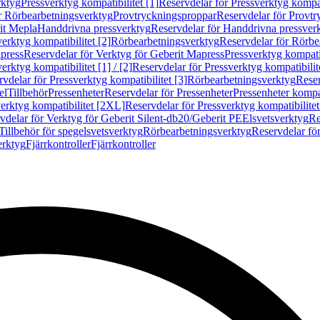
rktyg
Pressverktyg kompatibilitet [1]
Reservdelar för Pressverktyg kompati
r Rörbearbetningsverktyg
Provtryckningsproppar
Reservdelar för Provt
it Mepla
Handdrivna pressverktyg
Reservdelar för Handdrivna pressver
erktyg kompatibilitet [2]
Rörbearbetningsverktyg
Reservdelar för Rörbe
press
Reservdelar för Verktyg för Geberit Mapress
Pressverktyg kompatib
erktyg kompatibilitet [1] / [2]
Reservdelar för Pressverktyg kompatibilitet
vdelar för Pressverktyg kompatibilitet [3]
Rörbearbetningsverktyg
Reser
el
Tillbehör
Pressenheter
Reservdelar för Pressenheter
Pressenheter kompat
erktyg kompatibilitet [2XL]
Reservdelar för Pressverktyg kompatibilite
vdelar för Verktyg för Geberit Silent-db20/Geberit PE
Elsvetsverktyg
Re
Tillbehör för spegelsvetsverktyg
Rörbearbetningsverktyg
Reservdelar fö
erktyg
Fjärrkontroller
Fjärrkontroller