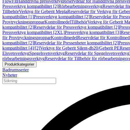
FlowFit
Handdrivna pressverktyg
Reservdelar för Handdrivna pressve
Pressverktyg kompatibilitet [2]
Rörbearbetningsverktyg
Reservdelar fö
Tillbehör
Verktyg för Geberit Mepla
Reservdelar för Verktyg för Geber
kompatibilitet [1]
Pressverktyg kompatibilitet [2]
Reservdelar för Pressv
Provtryckningsproppar
Kontrollmedel
Tillbehör
Verktyg för Geberit Ma
kompatibilitet [2]
Reservdelar för Pressverktyg kompatibilitet [2]
Pressv
Pressverktyg kompatibilitet [2XL]
Pressverktyg kompatibilitet [3]
Reser
för Provtryckningsproppar
Kontrollmedel
Reservdelar för Kontrollmed
kompatibilitet [2]
Reservdelar för Pressenheter kompatibilitet [2]
Pressv
kompatibilitet [4]/[2]
Verktyg för Geberit Silent-db20/Geberit PE
Reser
Elsvetsverktyg
Spegelsvetsverktyg
Reservdelar för Spegelsvetsverktyg
rörbearbetningsverktyg
Reservdelar för Tillbehör för rörbearbetningsv
Produktkategorier
Badrumsserier
Nyheter