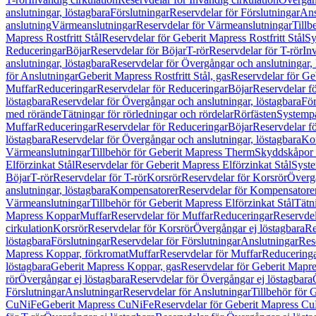
anslutningar, löstagbara
Förslutningar
Reservdelar för Förslutningar
Ans
anslutning
Värmeanslutningar
Reservdelar för Värmeanslutningar
Tillb
Mapress Rostfritt Stål
Reservdelar för Geberit Mapress Rostfritt Stål
Sy
Reduceringar
Böjar
Reservdelar för Böjar
T-rör
Reservdelar för T-rör
In
anslutningar, löstagbara
Reservdelar för Övergångar och anslutningar, 
för Anslutningar
Geberit Mapress Rostfritt Stål, gas
Reservdelar för Geb
Muffar
Reduceringar
Reservdelar för Reduceringar
Böjar
Reservdelar f
löstagbara
Reservdelar för Övergångar och anslutningar, löstagbara
För
med rörände
Tätningar för rörledningar och rördelar
Rörfästen
Systemp
Muffar
Reduceringar
Reservdelar för Reduceringar
Böjar
Reservdelar f
löstagbara
Reservdelar för Övergångar och anslutningar, löstagbara
Ko
Värmeanslutningar
Tillbehör för Geberit Mapress Therm
Skyddskåpor 
Elförzinkat Stål
Reservdelar för Geberit Mapress Elförzinkat Stål
Syste
Böjar
T-rör
Reservdelar för T-rör
Korsrör
Reservdelar för Korsrör
Övergå
anslutningar, löstagbara
Kompensatorer
Reservdelar för Kompensatore
Värmeanslutningar
Tillbehör för Geberit Mapress Elförzinkat Stål
Tätn
Mapress Koppar
Muffar
Reservdelar för Muffar
Reduceringar
Reservdel
cirkulation
Korsrör
Reservdelar för Korsrör
Övergångar ej löstagbara
Re
löstagbara
Förslutningar
Reservdelar för Förslutningar
Anslutningar
Res
Mapress Koppar, förkromat
Muffar
Reservdelar för Muffar
Reducering
löstagbara
Geberit Mapress Koppar, gas
Reservdelar för Geberit Mapr
rör
Övergångar ej löstagbara
Reservdelar för Övergångar ej löstagbara
Förslutningar
Anslutningar
Reservdelar för Anslutningar
Tillbehör för
CuNiFe
Geberit Mapress CuNiFe
Reservdelar för Geberit Mapress C