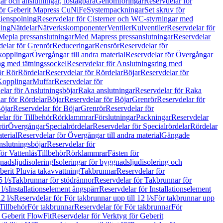
r och anslutningar, löstagbara
Genomföringar
Reservdelar för
för Geberit Mapress CuNiFe
Systempackningar
Set skruv för
ienspolning
Reservdelar för Cisterner och WC-styrningar med
ning
Nätdelar
Nätverkskomponenter
Ventiler
Kulventiler
Reservdelar för
Mepla pressanslutningar
Med Mapress pressanslutningar
Reservdelar
elar för Grenrör
Reduceringar
Rensrör
Reservdelar för
opplingar
Övergångar till andra material
Reservdelar för Övergångar
ng med tätningssockel
Reservdelar för Anslutningsring med
ör Rör
Rördelar
Reservdelar för Rördelar
Böjar
Reservdelar för
Kopplingar
Muffar
Reservdelar för
elar för Anslutningsböjar
Raka anslutningar
Reservdelar för Raka
ar för Rördelar
Böjar
Reservdelar för Böjar
Grenrör
Reservdelar för
öjar
Reservdelar för Böjar
Grenrör
Reservdelar för
lar för Tillbehör
Rörklammrar
Förslutningar
Packningar
Reservdelar
rör
Övergångar
Specialrördelar
Reservdelar för Specialrördelar
Rördelar
terial
Reservdelar för Övergångar till andra material
Gängade
slutningsböjar
Reservdelar för
ör Vattenlås
Tillbehör
Rörklammrar
Fästen för
gnadsljudisolering
Isoleringar för byggnadsljudisolering och
berit Pluvia takavvattning
Takbrunnar
Reservdelar för
 l/s
Takbrunnar för stödrännor
Reservdelar för Takbrunnar för
l/s
Installationselement ångspärr
Reservdelar för Installationselement
2 l/s
Reservdelar för För takbrunnar upp till 12 l/s
För takbrunnar upp
Tillbehör
För takbrunnar
Reservdelar för För takbrunnar
För
 Geberit FlowFit
Reservdelar för Verktyg för Geberit