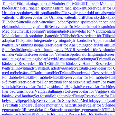
Tillbehör
Förbrukningsmaterial
Moduler för tvättställ
Tillbehör
Moduler 
bidéer
Urinaler
Urinaler, spolningsdrift, med spolkant
Reservdelar för U
Urinaler, spolningsdrift, spolkantlösa
För synlig eller dold urinalstyrni
vattenfri drift
Reservdelar för Urinaler, vattenfri drift
Utan skyddskåpa
R
Tillbehör
Vattenlås och vattenlåstillbehör
Spolrör, spolrörsböjar och ada
elektronisk spolning, nätdrift
Reservdelar för Med elektronisk spolning,
Med pneumatisk spolning
Väggmontage
Reservdelar för Väggmontag
Med elektronisk spolning, batteridrift
Tillbehör
Reservdelar för Tillbeh
adaptrar
Täckplattor
Integrerade styrningar
Fjärrkontroller
Apparatanslutn
tvättställ
Anslutningsböjar
Reservdelar för Anslutningsböjar
Rak anslut
Spolrörsförlängningar
Anslutningar av PVC
Reservdelar för Anslutni
urinaler
Vattenlås
Reservdelar för Vattenlås
Spolrörsförlängningar
Reserv
anslutning
Anslutningsböjar
Skydd
Anslutningar
Packningar
Tvättställ
bänkskiva
Reservdelar för Tvättställ för bänkskiva
Handfat
Reservdelar
tvättställ
Inbyggnadstvättställ
Underbyggnadstvättställ
Reservdelar för 
med möbeltvättställ
Badrumsmöbler
Tvättställsunderskåp
Reservdelar f
För dubbeltvättställ
För möbeltvättställ
Reservdelar för För möbeltvättst
skålform
Reservdelar för För tvättställ för bänkskiva skålform
För tvätt
sidoskåp
Reservdelar för Låga sidoskåp
Högskåp
Reservdelar för Hög
Fler badrumsmöbler
Väggavställningsytor
Reservdelar för Väggavställ
bänkskivor
Handtag
Set fotstöd
Magnettavlor
Eluttag
Reservdelar för El
belysning
Spegelskåp
Reservdelar för Spegelskåp
Med inbyggd belysn
Tvättställsblandare
Stående montering, nätdrift
Reservdelar för Stående
generatordrift
Reservdelar för Stående montering, generatordrift
Tillbe
enheter och tvättställ
Vattenlås för handfat
Reservdelar för Vattenlås fö