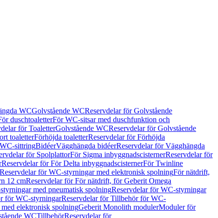
hängda WC
Golvstående WC
Reservdelar för Golvstående
För duschtoaletter
För WC-sitsar med duschfunktion och
delar för Toaletter
Golvstående WC
Reservdelar för Golvstående
rt toaletter
Förhöjda toaletter
Reservdelar för Förhöjda
 WC-sittring
Bidéer
Vägghängda bidéer
Reservdelar för Vägghängda
rvdelar för Spolplattor
För Sigma inbyggnadscisterner
Reservdelar för
r
Reservdelar för För Delta inbyggnadscisterner
För Twinline
Reservdelar för WC-styrningar med elektronisk spolning
För nätdrift,
ern 12 cm
Reservdelar för För nätdrift, för Geberit Omega
tyrningar med pneumatisk spolning
Reservdelar för WC-styrningar
ör för WC-styrningar
Reservdelar för Tillbehör för WC-
 med elektronisk spolning
Geberit Monolith moduler
Moduler för
vstående WC
Tillbehör
Reservdelar för