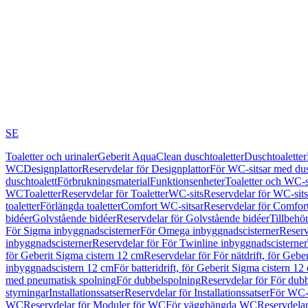
SE
Toaletter och urinaler
Geberit AquaClean duschtoaletter
Duschtoaletter
WC
Designplattor
Reservdelar för Designplattor
För WC-sitsar med du
duschtoalett
Förbrukningsmaterial
Funktionsenheter
Toaletter och WC-s
WC
Toaletter
Reservdelar för Toaletter
WC-sits
Reservdelar för WC-sits
toaletter
Förlängda toaletter
Comfort WC-sitsar
Reservdelar för Comfor
bidéer
Golvstående bidéer
Reservdelar för Golvstående bidéer
Tillbehö
För Sigma inbyggnadscisterner
För Omega inbyggnadscisterner
Reserv
inbyggnadscisterner
Reservdelar för För Twinline inbyggnadscisterner
för Geberit Sigma cistern 12 cm
Reservdelar för För nätdrift, för Gebe
inbyggnadscistern 12 cm
För batteridrift, för Geberit Sigma cistern 12
med pneumatisk spolning
För dubbelspolning
Reservdelar för För dub
styrningar
Installationssatser
Reservdelar för Installationssatser
För WC-s
WC
Reservdelar för Moduler för WC
För vägghängda WC
Reservdela