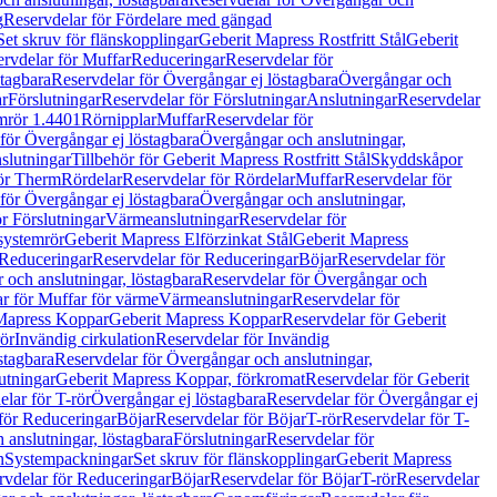
g
Reservdelar för Fördelare med gängad
Set skruv för flänskopplingar
Geberit Mapress Rostfritt Stål
Geberit
rvdelar för Muffar
Reduceringar
Reservdelar för
tagbara
Reservdelar för Övergångar ej löstagbara
Övergångar och
r
Förslutningar
Reservdelar för Förslutningar
Anslutningar
Reservdelar
mrör 1.4401
Rörnipplar
Muffar
Reservdelar för
för Övergångar ej löstagbara
Övergångar och anslutningar,
slutningar
Tillbehör för Geberit Mapress Rostfritt Stål
Skyddskåpor
ör Therm
Rördelar
Reservdelar för Rördelar
Muffar
Reservdelar för
för Övergångar ej löstagbara
Övergångar och anslutningar,
r Förslutningar
Värmeanslutningar
Reservdelar för
 systemrör
Geberit Mapress Elförzinkat Stål
Geberit Mapress
Reduceringar
Reservdelar för Reduceringar
Böjar
Reservdelar för
och anslutningar, löstagbara
Reservdelar för Övergångar och
r för Muffar för värme
Värmeanslutningar
Reservdelar för
Mapress Koppar
Geberit Mapress Koppar
Reservdelar för Geberit
rör
Invändig cirkulation
Reservdelar för Invändig
stagbara
Reservdelar för Övergångar och anslutningar,
utningar
Geberit Mapress Koppar, förkromat
Reservdelar för Geberit
lar för T-rör
Övergångar ej löstagbara
Reservdelar för Övergångar ej
för Reduceringar
Böjar
Reservdelar för Böjar
T-rör
Reservdelar för T-
 anslutningar, löstagbara
Förslutningar
Reservdelar för
n
Systempackningar
Set skruv för flänskopplingar
Geberit Mapress
rvdelar för Reduceringar
Böjar
Reservdelar för Böjar
T-rör
Reservdelar