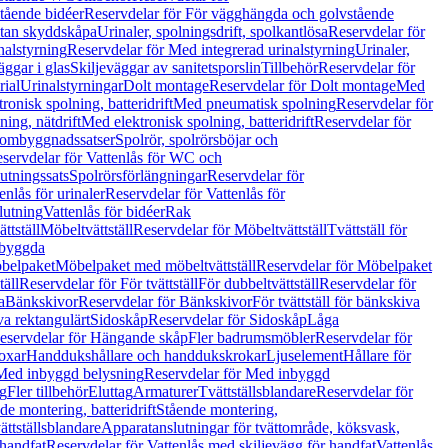
tående bidéer
Reservdelar för För vägghängda och golvstående
Utan skyddskåpa
Urinaler, spolningsdrift, spolkantlösa
Reservdelar för
nalstyrning
Reservdelar för Med integrerad urinalstyrning
Urinaler,
äggar i glas
Skiljeväggar av sanitetsporslin
Tillbehör
Reservdelar för
rial
Urinalstyrningar
Dolt montage
Reservdelar för Dolt montage
Med
onisk spolning, batteridrift
Med pneumatisk spolning
Reservdelar för
ing, nätdrift
Med elektronisk spolning, batteridrift
Reservdelar för
h ombyggnadssatser
Spolrör, spolrörsböjar och
servdelar för Vattenlås för WC och
utningssats
Spolrörsförlängningar
Reservdelar för
enlås för urinaler
Reservdelar för Vattenlås för
lutning
Vattenlås för bidéer
Rak
ttställ
Möbeltvättställ
Reservdelar för Möbeltvättställ
Tvättställ för
nbyggda
belpaket
Möbelpaket med möbeltvättställ
Reservdelar för Möbelpaket
täll
Reservdelar för För tvättställ
För dubbeltvättställ
Reservdelar för
a
Bänkskivor
Reservdelar för Bänkskivor
För tvättställ för bänkskiva
va rektangulärt
Sidoskåp
Reservdelar för Sidoskåp
Låga
eservdelar för Hängande skåp
Fler badrumsmöbler
Reservdelar för
oxar
Handdukshållare och handdukskrokar
Ljuselement
Hållare för
Med inbyggd belysning
Reservdelar för Med inbyggd
g
Fler tillbehör
Eluttag
Armaturer
Tvättställsblandare
Reservdelar för
de montering, batteridrift
Stående montering,
ättställsblandare
Apparatanslutningar för tvättområde, köksvask,
 handfat
Reservdelar för Vattenlås med skiljevägg för handfat
Vattenlås