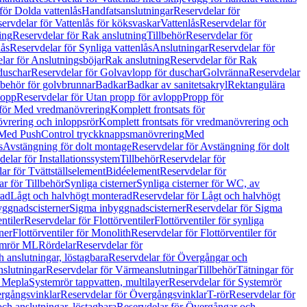
för Dolda vattenlås
Handfatsanslutningar
Reservdelar för
ervdelar för Vattenlås för köksvaskar
Vattenlås
Reservdelar för
ing
Reservdelar för Rak anslutning
Tillbehör
Reservdelar för
lås
Reservdelar för Synliga vattenlås
Anslutningar
Reservdelar för
lar för Anslutningsböjar
Rak anslutning
Reservdelar för Rak
duschar
Reservdelar för Golvavlopp för duschar
Golvränna
Reservdelar
lbehör för golvbrunnar
Badkar
Badkar av sanitetsakryl
Rektangulära
lopp
Reservdelar för Utan propp för avlopp
Propp för
 för Med vredmanövrering
Komplett frontsats för
vrering och inloppsrör
Komplett frontsats för vredmanövrering och
 Med PushControl tryckknappsmanövrering
Med
s
Avstängning för dolt montage
Reservdelar för Avstängning för dolt
elar för Installationssystem
Tillbehör
Reservdelar för
ar för Tvättställselement
Bidéelement
Reservdelar för
r för Tillbehör
Synliga cisterner
Synliga cisterner för WC, av
rad
Lågt och halvhögt monterad
Reservdelar för Lågt och halvhögt
yggnadscisterner
Sigma inbyggnadscisterner
Reservdelar för Sigma
ntiler
Reservdelar för Flottörventiler
Flottörventiler för synliga
ner
Flottörventiler för Monolith
Reservdelar för Flottörventiler för
emrör ML
Rördelar
Reservdelar för
 anslutningar, löstagbara
Reservdelar för Övergångar och
slutningar
Reservdelar för Värmeanslutningar
Tillbehör
Tätningar för
 Mepla
Systemrör tappvatten, multilayer
Reservdelar för Systemrör
rgångsvinklar
Reservdelar för Övergångsvinklar
T-rör
Reservdelar för
ch anslutningar, löstagbara
Reservdelar för Övergångar och