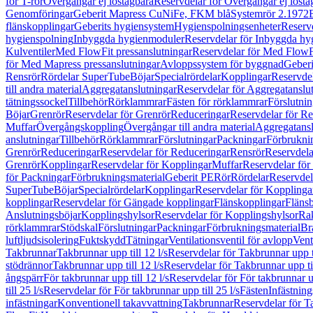
för T-rör
Övergångar ej löstagbara
Reservdelar för Övergångar ej lösta
Genomföringar
Geberit Mapress CuNiFe, FKM blå
Systemrör 2.1972
flänskopplingar
Geberits hygiensystem
Hygienspolningsenheter
Reserv
hygienspolning
Inbyggda hygienmoduler
Reservdelar för Inbyggda h
Kulventiler
Med FlowFit pressanslutningar
Reservdelar för Med FlowFi
för Med Mapress pressanslutningar
Avloppssystem för byggnad
Geberi
Rensrör
Rördelar SuperTube
Böjar
Specialrördelar
Kopplingar
Reservdel
till andra material
Aggregatanslutningar
Reservdelar för Aggregatanslu
tätningssockel
Tillbehör
Rörklammrar
Fästen för rörklammrar
Förslutnin
Böjar
Grenrör
Reservdelar för Grenrör
Reduceringar
Reservdelar för R
Muffar
Övergångskoppling
Övergångar till andra material
Aggregatansl
anslutningar
Tillbehör
Rörklammrar
Förslutningar
Packningar
Förbrukni
Grenrör
Reduceringar
Reservdelar för Reduceringar
Rensrör
Reservdela
Grenrör
Kopplingar
Reservdelar för Kopplingar
Muffar
Reservdelar för
för Packningar
Förbrukningsmaterial
Geberit PE
Rör
Rördelar
Reservdel
SuperTube
Böjar
Specialrördelar
Kopplingar
Reservdelar för Kopplinga
kopplingar
Reservdelar för Gängade kopplingar
Flänskopplingar
Fläns
Anslutningsböjar
Kopplingshylsor
Reservdelar för Kopplingshylsor
Rak
rörklammrar
Stödskal
Förslutningar
Packningar
Förbrukningsmaterial
Br
luftljudsisolering
Fuktskydd
Tätningar
Ventilationsventil för avlopp
Vent
Takbrunnar
Takbrunnar upp till 12 l/s
Reservdelar för Takbrunnar upp ti
stödrännor
Takbrunnar upp till 12 l/s
Reservdelar för Takbrunnar upp til
ångspärr
För takbrunnar upp till 12 l/s
Reservdelar för För takbrunnar up
till 25 l/s
Reservdelar för För takbrunnar upp till 25 l/s
Fästen
Infästnin
infästningar
Konventionell takavvattning
Takbrunnar
Reservdelar för T