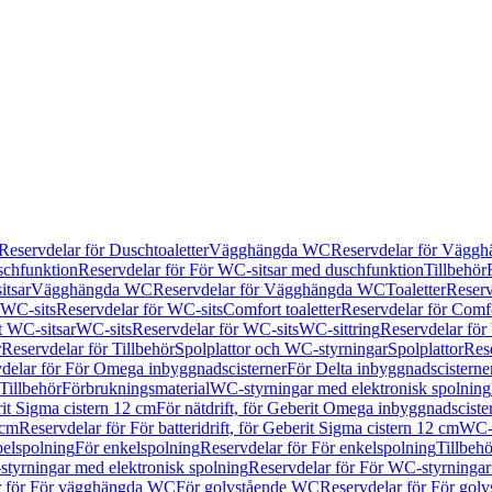
Reservdelar för Duschtoaletter
Vägghängda WC
Reservdelar för Vägg
schfunktion
Reservdelar för För WC-sitsar med duschfunktion
Tillbehör
itsar
Vägghängda WC
Reservdelar för Vägghängda WC
Toaletter
Reserv
WC-sits
Reservdelar för WC-sits
Comfort toaletter
Reservdelar för Comfo
t WC-sitsar
WC-sits
Reservdelar för WC-sits
WC-sittring
Reservdelar för
r
Reservdelar för Tillbehör
Spolplattor och WC-styrningar
Spolplattor
Rese
delar för För Omega inbyggnadscisterner
För Delta inbyggnadscisterne
Tillbehör
Förbrukningsmaterial
WC-styrningar med elektronisk spolning
rit Sigma cistern 12 cm
För nätdrift, för Geberit Omega inbyggnadscist
 cm
Reservdelar för För batteridrift, för Geberit Sigma cistern 12 cm
WC-s
belspolning
För enkelspolning
Reservdelar för För enkelspolning
Tillbeh
tyrningar med elektronisk spolning
Reservdelar för För WC-styrningar
r för För vägghängda WC
För golvstående WC
Reservdelar för För gol