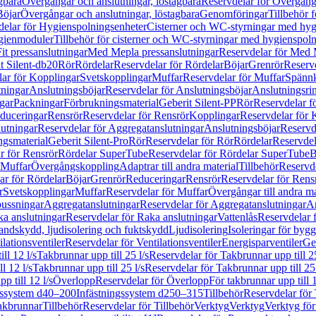
gbara
Övergångar och anslutningar, löstagbara
Reservdelar för Övergånga
Böjar
Övergångar och anslutningar, löstagbara
Genomföringar
Tillbehör 
delar för Hygienspolningsenheter
Cisterner och WC-styrningar med hyg
ygienmoduler
Tillbehör för cisterner och WC-styrningar med hygienspol
t pressanslutningar
Med Mepla pressanslutningar
Reservdelar för Med 
t Silent-db20
Rör
Rördelar
Reservdelar för Rördelar
Böjar
Grenrör
Reservd
ar för Kopplingar
Svetskopplingar
Muffar
Reservdelar för Muffar
Spännk
tningar
Anslutningsböjar
Reservdelar för Anslutningsböjar
Anslutningsri
gar
Packningar
Förbrukningsmaterial
Geberit Silent-PP
Rör
Reservdelar f
educeringar
Rensrör
Reservdelar för Rensrör
Kopplingar
Reservdelar för 
utningar
Reservdelar för Aggregatanslutningar
Anslutningsböjar
Reservd
ngsmaterial
Geberit Silent-Pro
Rör
Reservdelar för Rör
Rördelar
Reservdel
r för Rensrör
Rördelar SuperTube
Reservdelar för Rördelar SuperTube
B
 Muffar
Övergångskoppling
Adaptrar till andra material
Tillbehör
Reservde
ar för Rördelar
Böjar
Grenrör
Reduceringar
Rensrör
Reservdelar för Rens
r
Svetskopplingar
Muffar
Reservdelar för Muffar
Övergångar till andra ma
bussningar
Aggregatanslutningar
Reservdelar för Aggregatanslutningar
An
a anslutningar
Reservdelar för Raka anslutningar
Vattenlås
Reservdelar f
andskydd, ljudisolering och fuktskydd
Ljudisolering
Isoleringar för byg
ilationsventiler
Reservdelar för Ventilationsventiler
Energisparventiler
Ge
ll 12 l/s
Takbrunnar upp till 25 l/s
Reservdelar för Takbrunnar upp till 25
l 12 l/s
Takbrunnar upp till 25 l/s
Reservdelar för Takbrunnar upp till 25 
p till 12 l/s
Överlopp
Reservdelar för Överlopp
För takbrunnar upp till 1
gssystem d40–200
Infästningssystem d250–315
Tillbehör
Reservdelar för 
akbrunnar
Tillbehör
Reservdelar för Tillbehör
Verktyg
Verktyg
Verktyg för