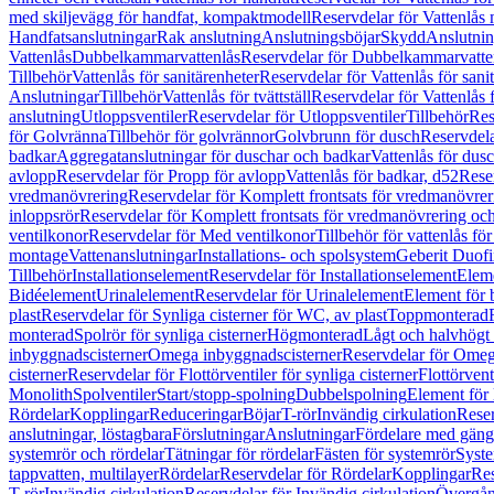
med skiljevägg för handfat, kompaktmodell
Reservdelar för Vattenlås
Handfatsanslutningar
Rak anslutning
Anslutningsböjar
Skydd
Anslutnin
Vattenlås
Dubbelkammarvattenlås
Reservdelar för Dubbelkammarvatte
Tillbehör
Vattenlås för sanitärenheter
Reservdelar för Vattenlås för sani
Anslutningar
Tillbehör
Vattenlås för tvättställ
Reservdelar för Vattenlås fö
anslutning
Utloppsventiler
Reservdelar för Utloppsventiler
Tillbehör
Res
för Golvränna
Tillbehör för golvrännor
Golvbrunn för dusch
Reservdela
badkar
Aggregatanslutningar för duschar och badkar
Vattenlås för dus
avlopp
Reservdelar för Propp för avlopp
Vattenlås för badkar, d52
Reser
vredmanövrering
Reservdelar för Komplett frontsats för vredmanövrer
inloppsrör
Reservdelar för Komplett frontsats för vredmanövrering och
ventilkonor
Reservdelar för Med ventilkonor
Tillbehör för vattenlås fö
montage
Vattenanslutningar
Installations- och spolsystem
Geberit Duof
Tillbehör
Installationselement
Reservdelar för Installationselement
Elem
Bidéelement
Urinalelement
Reservdelar för Urinalelement
Element för 
plast
Reservdelar för Synliga cisterner för WC, av plast
Toppmonterad
monterad
Spolrör för synliga cisterner
Högmonterad
Lågt och halvhögt
inbyggnadscisterner
Omega inbyggnadscisterner
Reservdelar för Omeg
cisterner
Reservdelar för Flottörventiler för synliga cisterner
Flottörvent
Monolith
Spolventiler
Start/stopp-spolning
Dubbelspolning
Element för 
Rördelar
Kopplingar
Reduceringar
Böjar
T-rör
Invändig cirkulation
Reser
anslutningar, löstagbara
Förslutningar
Anslutningar
Fördelare med gäng
systemrör och rördelar
Tätningar för rördelar
Fästen för systemrör
Syst
tappvatten, multilayer
Rördelar
Reservdelar för Rördelar
Kopplingar
Res
T-rör
Invändig cirkulation
Reservdelar för Invändig cirkulation
Övergång