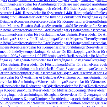
lutningar
Reservdelar för Anslutningar
Fördelare med gängad anslutnin
ehör
Tätningar för rörledningar och rördelar
Rörfästen
Systempackningar
stemrör 1.4401
Reservdelar för Systemrör 1.4401
Rörnipplar
Muffar
Rese
vändig cirkulation
Reservdelar för Invändig cirkulation
Övergångar ej lös
löstagbara
Kompensatorer
Reservdelar för Kompensatorer
Genomföringa
erit Mapress Rostfritt Stål, gas
Systemrör 1.4401
Reservdelar för Syste
ör Böjar
T-rör
Reservdelar för T-rör
Övergångar ej löstagbara
Reservdelar 
slutningar
Reservdelar för Förslutningar
Anslutningar
Reservdelar för An
ackningar
Set skruv för flänskopplingar
Geberit Mapress Therm
Systemr
ör Böjar
T-rör
Reservdelar för T-rör
Övergångar ej löstagbara
Reservdelar 
mpensatorer
Reservdelar för Kompensatorer
Förslutningar
Reservdelar fö
med rörände
Systempackningar
Set skruv för flänskopplingar
Fästen för
mrör 1.0034
Systemrör 1.0215
Rörnipplar
Muffar
Reservdelar för Muffar
ngar ej löstagbara
Reservdelar för Övergångar ej löstagbara
Övergångar 
r
Förslutningar
Reservdelar för Förslutningar
Muffar för värme
Reservdela
ingar för rörledningar och rördelar
Rörfästen
Systempackningar
Geberit 
ar för Reduceringar
Böjar
Reservdelar för Böjar
T-rör
Reservdelar för T-
servdelar för Övergångar ej löstagbara
Övergångar och anslutningar, lö
ervdelar för Anslutningar
Värmeanslutningar
Reservdelar för Värmeansl
ar
Reservdelar för Reduceringar
Böjar
Reservdelar för Böjar
T-rör
Reservde
ess Koppar, gas
Muffar
Reservdelar för Muffar
Reduceringar
Reservdelar 
Övergångar och anslutningar, löstagbara
Reservdelar för Övergångar och
 Geberit Mapress Koppar
Tätningar för rörledningar och rördelar
Rörfäste
uNiFe
Systemrör 2.1972
Muffar
Reservdelar för Muffar
Reduceringar
Rese