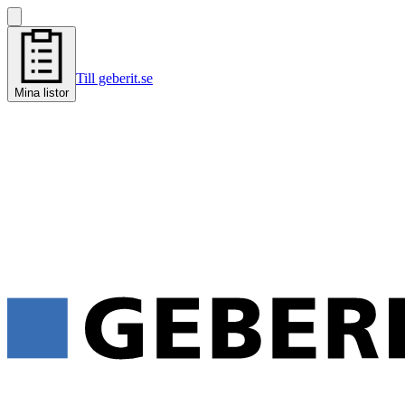
Till geberit.se
Mina listor