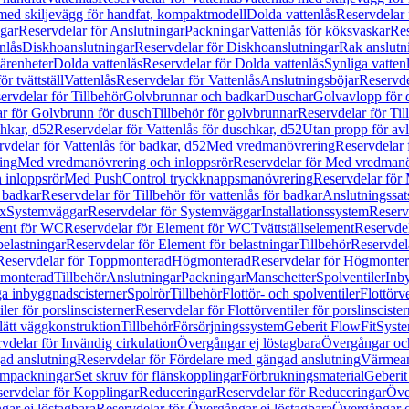
 med skiljevägg för handfat, kompaktmodell
Dolda vattenlås
Reservdelar 
gar
Reservdelar för Anslutningar
Packningar
Vattenlås för köksvaskar
Res
nlås
Diskhoanslutningar
Reservdelar för Diskhoanslutningar
Rak anslutn
tärenheter
Dolda vattenlås
Reservdelar för Dolda vattenlås
Synliga vatten
r tvättställ
Vattenlås
Reservdelar för Vattenlås
Anslutningsböjar
Reservde
ervdelar för Tillbehör
Golvbrunnar och badkar
Duschar
Golvavlopp för 
r för Golvbrunn för dusch
Tillbehör för golvbrunnar
Reservdelar för Til
chkar, d52
Reservdelar för Vattenlås för duschkar, d52
Utan propp för av
vdelar för Vattenlås för badkar, d52
Med vredmanövrering
Reservdelar
ing
Med vredmanövrering och inloppsrör
Reservdelar för Med vredmanö
 inloppsrör
Med PushControl tryckknappsmanövrering
Reservdelar för
r badkar
Reservdelar för Tillbehör för vattenlås för badkar
Anslutningssat
ix
Systemväggar
Reservdelar för Systemväggar
Installationssystem
Reservd
ent för WC
Reservdelar för Element för WC
Tvättställselement
Reservdel
belastningar
Reservdelar för Element för belastningar
Tillbehör
Reservdela
Reservdelar för Toppmonterad
Högmonterad
Reservdelar för Högmonte
 monterad
Tillbehör
Anslutningar
Packningar
Manschetter
Spolventiler
Inb
a inbyggnadscisterner
Spolrör
Tillbehör
Flottör- och spolventiler
Flottörve
iler för porslinscisterner
Reservdelar för Flottörventiler för porslinscister
lätt väggkonstruktion
Tillbehör
Försörjningssystem
Geberit FlowFit
Syst
vdelar för Invändig cirkulation
Övergångar ej löstagbara
Övergångar och
ad anslutning
Reservdelar för Fördelare med gängad anslutning
Värmean
empackningar
Set skruv för flänskopplingar
Förbrukningsmaterial
Geberit
ervdelar för Kopplingar
Reduceringar
Reservdelar för Reduceringar
Öve
ar ej löstagbara
Reservdelar för Övergångar ej löstagbara
Övergångar o