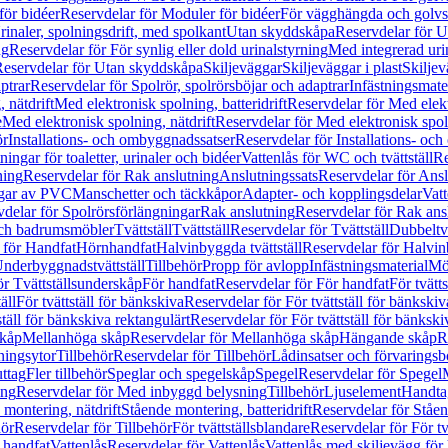
för bidéer
Reservdelar för Moduler för bidéer
För vägghängda och golvs
rinaler, spolningsdrift, med spolkant
Utan skyddskåpa
Reservdelar för 
ng
Reservdelar för För synlig eller dold urinalstyrning
Med integrerad uri
eservdelar för Utan skyddskåpa
Skiljeväggar
Skiljeväggar i plast
Skiljev
ptrar
Reservdelar för Spolrör, spolrörsböjar och adaptrar
Infästningsmate
 nätdrift
Med elektronisk spolning, batteridrift
Reservdelar för Med elektr
e
Med elektronisk spolning, nätdrift
Reservdelar för Med elektronisk spoln
ör
Installations- och ombyggnadssatser
Reservdelar för Installations- oc
ingar för toaletter, urinaler och bidéer
Vattenlås för WC och tvättställ
Re
ning
Reservdelar för Rak anslutning
Anslutningssats
Reservdelar för Ansl
ngar av PVC
Manschetter och täckkåpor
Adapter- och kopplingsdelar
Vatt
delar för Spolrörsförlängningar
Rak anslutning
Reservdelar för Rak ans
 och badrumsmöbler
Tvättställ
Tvättställ
Reservdelar för Tvättställ
Dubbeltvä
 för Handfat
Hörnhandfat
Halvinbyggda tvättställ
Reservdelar för Halvi
Underbyggnadstvättställ
Tillbehör
Propp för avlopp
Infästningsmaterial
Mö
ör Tvättställsunderskåp
För handfat
Reservdelar för För handfat
För tvätts
äll
För tvättställ för bänkskiva
Reservdelar för För tvättställ för bänkskiv
ställ för bänkskiva rektangulärt
Reservdelar för För tvättställ för bänkski
skåp
Mellanhöga skåp
Reservdelar för Mellanhöga skåp
Hängande skåp
R
ningsytor
Tillbehör
Reservdelar för Tillbehör
Lådinsatser och förvaringsb
uttag
Fler tillbehör
Speglar och spegelskåp
Spegel
Reservdelar för Spegel
ing
Reservdelar för Med inbyggd belysning
Tillbehör
Ljuselement
Handta
 montering, nätdrift
Stående montering, batteridrift
Reservdelar för Ståen
hör
Reservdelar för Tillbehör
För tvättställsblandare
Reservdelar för För tv
r handfat
Vattenlås
Reservdelar för Vattenlås
Vattenlås med skiljevägg för