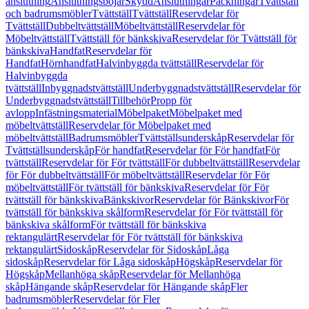
anslutning
Anslutningsböjar
Skydd
Anslutningar
Packningar
Tvättställ
och badrumsmöbler
Tvättställ
Tvättställ
Reservdelar för
Tvättställ
Dubbeltvättställ
Möbeltvättställ
Reservdelar för
Möbeltvättställ
Tvättställ för bänkskiva
Reservdelar för Tvättställ för
bänkskiva
Handfat
Reservdelar för
Handfat
Hörnhandfat
Halvinbyggda tvättställ
Reservdelar för
Halvinbyggda
tvättställ
Inbyggnadstvättställ
Underbyggnadstvättställ
Reservdelar för
Underbyggnadstvättställ
Tillbehör
Propp för
avlopp
Infästningsmaterial
Möbelpaket
Möbelpaket med
möbeltvättställ
Reservdelar för Möbelpaket med
möbeltvättställ
Badrumsmöbler
Tvättställsunderskåp
Reservdelar för
Tvättställsunderskåp
För handfat
Reservdelar för För handfat
För
tvättställ
Reservdelar för För tvättställ
För dubbeltvättställ
Reservdelar
för För dubbeltvättställ
För möbeltvättställ
Reservdelar för För
möbeltvättställ
För tvättställ för bänkskiva
Reservdelar för För
tvättställ för bänkskiva
Bänkskivor
Reservdelar för Bänkskivor
För
tvättställ för bänkskiva skålform
Reservdelar för För tvättställ för
bänkskiva skålform
För tvättställ för bänkskiva
rektangulärt
Reservdelar för För tvättställ för bänkskiva
rektangulärt
Sidoskåp
Reservdelar för Sidoskåp
Låga
sidoskåp
Reservdelar för Låga sidoskåp
Högskåp
Reservdelar för
Högskåp
Mellanhöga skåp
Reservdelar för Mellanhöga
skåp
Hängande skåp
Reservdelar för Hängande skåp
Fler
badrumsmöbler
Reservdelar för Fler