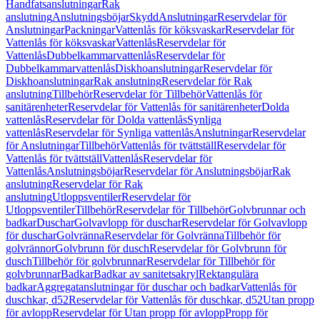
Handfatsanslutningar
Rak
anslutning
Anslutningsböjar
Skydd
Anslutningar
Reservdelar för
Anslutningar
Packningar
Vattenlås för köksvaskar
Reservdelar för
Vattenlås för köksvaskar
Vattenlås
Reservdelar för
Vattenlås
Dubbelkammarvattenlås
Reservdelar för
Dubbelkammarvattenlås
Diskhoanslutningar
Reservdelar för
Diskhoanslutningar
Rak anslutning
Reservdelar för Rak
anslutning
Tillbehör
Reservdelar för Tillbehör
Vattenlås för
sanitärenheter
Reservdelar för Vattenlås för sanitärenheter
Dolda
vattenlås
Reservdelar för Dolda vattenlås
Synliga
vattenlås
Reservdelar för Synliga vattenlås
Anslutningar
Reservdelar
för Anslutningar
Tillbehör
Vattenlås för tvättställ
Reservdelar för
Vattenlås för tvättställ
Vattenlås
Reservdelar för
Vattenlås
Anslutningsböjar
Reservdelar för Anslutningsböjar
Rak
anslutning
Reservdelar för Rak
anslutning
Utloppsventiler
Reservdelar för
Utloppsventiler
Tillbehör
Reservdelar för Tillbehör
Golvbrunnar och
badkar
Duschar
Golvavlopp för duschar
Reservdelar för Golvavlopp
för duschar
Golvränna
Reservdelar för Golvränna
Tillbehör för
golvrännor
Golvbrunn för dusch
Reservdelar för Golvbrunn för
dusch
Tillbehör för golvbrunnar
Reservdelar för Tillbehör för
golvbrunnar
Badkar
Badkar av sanitetsakryl
Rektangulära
badkar
Aggregatanslutningar för duschar och badkar
Vattenlås för
duschkar, d52
Reservdelar för Vattenlås för duschkar, d52
Utan propp
för avlopp
Reservdelar för Utan propp för avlopp
Propp för