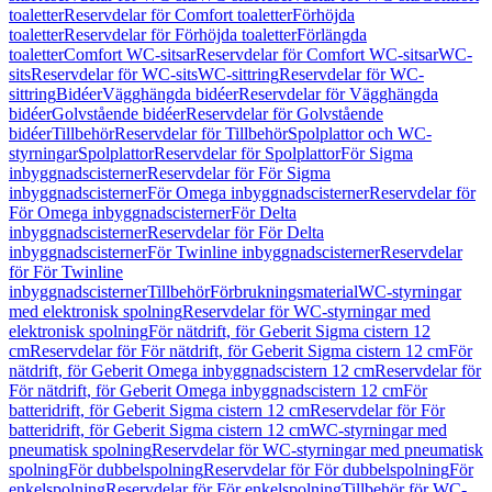
toaletter
Reservdelar för Comfort toaletter
Förhöjda
toaletter
Reservdelar för Förhöjda toaletter
Förlängda
toaletter
Comfort WC-sitsar
Reservdelar för Comfort WC-sitsar
WC-
sits
Reservdelar för WC-sits
WC-sittring
Reservdelar för WC-
sittring
Bidéer
Vägghängda bidéer
Reservdelar för Vägghängda
bidéer
Golvstående bidéer
Reservdelar för Golvstående
bidéer
Tillbehör
Reservdelar för Tillbehör
Spolplattor och WC-
styrningar
Spolplattor
Reservdelar för Spolplattor
För Sigma
inbyggnadscisterner
Reservdelar för För Sigma
inbyggnadscisterner
För Omega inbyggnadscisterner
Reservdelar för
För Omega inbyggnadscisterner
För Delta
inbyggnadscisterner
Reservdelar för För Delta
inbyggnadscisterner
För Twinline inbyggnadscisterner
Reservdelar
för För Twinline
inbyggnadscisterner
Tillbehör
Förbrukningsmaterial
WC-styrningar
med elektronisk spolning
Reservdelar för WC-styrningar med
elektronisk spolning
För nätdrift, för Geberit Sigma cistern 12
cm
Reservdelar för För nätdrift, för Geberit Sigma cistern 12 cm
För
nätdrift, för Geberit Omega inbyggnadscistern 12 cm
Reservdelar för
För nätdrift, för Geberit Omega inbyggnadscistern 12 cm
För
batteridrift, för Geberit Sigma cistern 12 cm
Reservdelar för För
batteridrift, för Geberit Sigma cistern 12 cm
WC-styrningar med
pneumatisk spolning
Reservdelar för WC-styrningar med pneumatisk
spolning
För dubbelspolning
Reservdelar för För dubbelspolning
För
enkelspolning
Reservdelar för För enkelspolning
Tillbehör för WC-