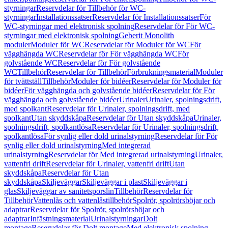
styrningar
Reservdelar för Tillbehör för WC-
styrningar
Installationssatser
Reservdelar för Installationssatser
För
WC-styrningar med elektronisk spolning
Reservdelar för För WC-
styrningar med elektronisk spolning
Geberit Monolith
moduler
Moduler för WC
Reservdelar för Moduler för WC
För
vägghängda WC
Reservdelar för För vägghängda WC
För
golvstående WC
Reservdelar för För golvstående
WC
Tillbehör
Reservdelar för Tillbehör
Förbrukningsmaterial
Moduler
för tvättställ
Tillbehör
Moduler för bidéer
Reservdelar för Moduler för
bidéer
För vägghängda och golvstående bidéer
Reservdelar för För
vägghängda och golvstående bidéer
Urinaler
Urinaler, spolningsdrift,
med spolkant
Reservdelar för Urinaler, spolningsdrift, med
spolkant
Utan skyddskåpa
Reservdelar för Utan skyddskåpa
Urinaler,
spolningsdrift, spolkantlösa
Reservdelar för Urinaler, spolningsdrift,
spolkantlösa
För synlig eller dold urinalstyrning
Reservdelar för För
synlig eller dold urinalstyrning
Med integrerad
urinalstyrning
Reservdelar för Med integrerad urinalstyrning
Urinaler,
vattenfri drift
Reservdelar för Urinaler, vattenfri drift
Utan
skyddskåpa
Reservdelar för Utan
skyddskåpa
Skiljeväggar
Skiljeväggar i plast
Skiljeväggar i
glas
Skiljeväggar av sanitetsporslin
Tillbehör
Reservdelar för
Tillbehör
Vattenlås och vattenlåstillbehör
Spolrör, spolrörsböjar och
adaptrar
Reservdelar för Spolrör, spolrörsböjar och
adaptrar
Infästningsmaterial
Urinalstyrningar
Dolt
montage
Reservdelar för Dolt montage
Med elektronisk spolning,