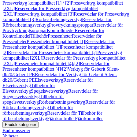
Pressverktyg kompatibilitet [1] / [2]
Pressverktyg kompatibilitet
[2XL]
Reservdelar för Pressverktyg kompatibilitet
[2XL]
Pressverktyg kompatibilitet [3]
Reservdelar för Pressverktyg
kompatibilitet [3]
Rörbearbetningsverktyg
Reservdelar för
Rörbearbetningsverktyg
Provtryckningsproppar
Reservdelar för
Provtryckningsproppar
Kontrollmedel
Reservdelar för
Kontrollmedel
Tillbehör
Pressenheter
Reservdelar för
Pressenheter
Pressenheter kompatibilitet [1]
Reservdelar för
Pressenheter kompatibilitet [1]
Pressenheter kompatibilitet
[2]
Reservdelar för Pressenheter kompatibilitet [2]
Pressverktyg
kompatibilitet [2XL]
Reservdelar för Pressverktyg kompatibilitet
[2XL]
Pressenheter kompatibilitet [4]/[2]
Reservdelar för
Pressenheter kompatibilitet [4]/[2]
Verktyg för Geberit Silent-
db20/Geberit PE
Reservdelar för Verktyg för Geberit Silent-
db20/Geberit PE
Elsvetsverktyg
Reservdelar för
Elsvetsverktyg
Tillbehör för
Elsvetsverktyg
Spegelsvetsverktyg
Reservdelar för
Spegelsvetsverktyg
Tillbehör för
spegelsvetsverktyg
Rörbearbetningsverktyg
Reservdelar för
Rörbearbetningsverktyg
Tillbehör för
rörbearbetningsverktyg
Reservdelar för Tillbehör för
rörbearbetningsverktyg
Fjärrkontroller
Fjärrkontroller
Produktkategorier
Badrumsserier
Nyheter