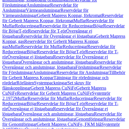
Förslutningar
Anslutningar
Reservdelar för
Anslutningar
Värmeanslutningar
Reservdelar för
Värmeanslutningar
Geberit Mapress Koppar, förkromat
Reservdelar
för Geberit Mapress Koppar, förkromat
Muffar
Reservdelar för
Muffar
Reduceringar
Reservdelar för Reduceringar
Böjar
Reservdelar
för Böjar
T-rör
Reservdelar för T-rör
Övergångar ej
löstagbara
Reservdelar för Övergångar ej löstagbara
Geberit Mapress
Koppar, gas
Reservdelar för Geberit Mapress Koppar,
gas
Muffar
Reservdelar för Muffar
Reduceringar
Reservdelar för
Reduceringar
Böjar
Reservdelar för Böjar
T-rör
Reservdelar för T-
rör
Övergångar ej löstagbara
Reservdelar för Övergångar ej
löstagbara
Övergångar och anslutningar, löstagbara
Reservdelar för
Övergångar och anslutningar, löstagbara
Förslutningar
Reservdelar
för Förslutningar
Anslutningar
Reservdelar för Anslutningar
Tillbehör
för Geberit Mapress Koppar
Tätningar för rörledningar och
rördelar
Rörfästen
Systempackningar
Set skruv för
flänskopplingar
Geberit Mapress CuNiFe
Geberit Mapress
CuNiFe
Reservdelar för Geberit Mapress CuNiFe
Systemrör
2.1972
Muffar
Reservdelar för Muffar
Reduceringar
Reservdelar för
Reduceringar
Böjar
Reservdelar för Böjar
T-rör
Reservdelar för T-
rör
Övergångar ej löstagbara
Reservdelar för Övergångar ej
löstagbara
Övergångar och anslutningar, löstagbara
Reservdelar för
Övergångar och anslutningar, löstagbara
Genomföringar
Reservdelar
för Genomföringar
Geberit Mapress CuNiFe, FKM blå
Systemrör