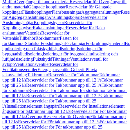
Muffar
Övergångar till andra material
Reservdelar för Övergångar till
andra material
Gängade kopplingar
Reservdelar för Gängade
kopplingar
Flänskopplingar
Flänsbussningar
Aggregatanslutningar
Rese
för Aggregatanslutningar
Anslutningsböjar
Reservdelar för
Anslutningsböjar
Kopplingshylsor
Reservdelar för
Kopplingshylsor
Raka anslutningar
Reservdelar för Raka
anslutningar
Vattenlås
Reservdelar för
Vattenlås
Tillbehör
Rörklammrar
Fästen för
rörklammrar
Stödskal
Förslutningar
Packningar
Förbrukningsmaterial
Br
ljudisolering och fuktskydd
Ljudisolering
Isoleringar för
byggnadsljudisolering
Isoleringar för byggnadsljudisolering och
luftljudsisolering
Fuktskydd
Tätningar
Ventilationsventil för
avlopp
Ventilationsventiler
Reservdelar för
Ventilationsventiler
Energisparventiler
Geberit Pluvia
takavvattning
Takbrunnar
Reservdelar för Takbrunnar
Takbrunnar
upp till 12 l/s
Reservdelar för Takbrunnar upp till 12 l/s
Takbrunnar
upp till 25 l/s
Reservdelar för Takbrunnar upp till 25 l/s
Takbrunnar
för stödrännor
Reservdelar för Takbrunnar för stödrännor
Takbrunnar
upp till 12 l/s
Reservdelar för Takbrunnar upp till 12 l/s
Takbrunnar
upp till 25 l/s
Reservdelar för Takbrunnar upp till 25
l/s
Installationselement ångspärr
Reservdelar för Installationselement
ångspärr
För takbrunnar upp till 12 l/s
Reservdelar för För takbrunnar
upp till 12 l/s
Överlopp
Reservdelar för Överlopp
För takbrunnar upp
till 12 l/s
Reservdelar för För takbrunnar upp till 12 l/s
För takbrunnar
upp till 25 l/s
Reservdelar för För takbrunnar upp till 25