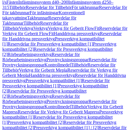
l/s
Fästen
Infästningssystem d40–200
Infästningssystem d250–
315
Tillbehör
Reservdelar för Tillbehör
För takbrunnar
Reservdelar för
För takbrunnar
För infästningar
Konventionell
takavvattning
Takbrunnar
Reservdelar för
Takbrunnar
Tillbehör
Reservdelar för
Tillbehör
Verktyg
Verktyg
Verktyg för Geberit FlowFit
Reservdelar för
Verktyg för Geberit FlowFit
Handdrivna pressverktyg
Reservdelar
för Handdrivna pressverktyg
Pressverktyg kompatibilitet
[1]
Reservdelar för Pressverktyg kompatibilitet [1]
Pressverktyg
kompatibilitet [2]
Reservdelar för Pressverktyg kompatibilitet
[2]
Rörbearbetningsverktyg
Reservdelar för
Rörbearbetningsverktyg
Provtryckningsproppar
Reservdelar för
Provtryckningsproppar
Kontrollmedel
Tillbehör
Reservdelar för
Tillbehör
Verktyg för Geberit Mepla
Reservdelar för Verktyg för
Geberit Mepla
Handdrivna pressverktyg
Reservdelar för Handdrivna
pressverktyg
Pressverktyg kompatibilitet [1]
Reservdelar för
Pressverktyg kompatibilitet [1]
Pressverktyg kompatibilitet
[2]
Reservdelar för Pressverktyg kompatibilitet
[2]
Rörbearbetningsverktyg
Reservdelar för
Rörbearbetningsverktyg
Provtryckningsproppar
Reservdelar för
Provtryckningsproppar
Kontrollmedel
Tillbehör
Verktyg för Geberit
Mapress
Reservdelar för Verktyg för Geberit Mapress
Pressverktyg
kompatibilitet [1]
Reservdelar för Pressverktyg kompatibilitet
[1]
Pressverktyg kompatibilitet [2]
Reservdelar för Pressverktyg
kompatibilitet [2]
Pressverktyg kompatibilitet [1] / [2]
Reservdelar för