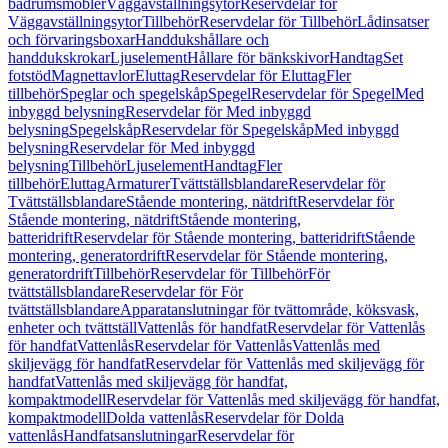
badrumsmöbler
Väggavställningsytor
Reservdelar för
Väggavställningsytor
Tillbehör
Reservdelar för Tillbehör
Lådinsatser
och förvaringsboxar
Handdukshållare och
handdukskrokar
Ljuselement
Hållare för bänkskivor
Handtag
Set
fotstöd
Magnettavlor
Eluttag
Reservdelar för Eluttag
Fler
tillbehör
Speglar och spegelskåp
Spegel
Reservdelar för Spegel
Med
inbyggd belysning
Reservdelar för Med inbyggd
belysning
Spegelskåp
Reservdelar för Spegelskåp
Med inbyggd
belysning
Reservdelar för Med inbyggd
belysning
Tillbehör
Ljuselement
Handtag
Fler
tillbehör
Eluttag
Armaturer
Tvättställsblandare
Reservdelar för
Tvättställsblandare
Stående montering, nätdrift
Reservdelar för
Stående montering, nätdrift
Stående montering,
batteridrift
Reservdelar för Stående montering, batteridrift
Stående
montering, generatordrift
Reservdelar för Stående montering,
generatordrift
Tillbehör
Reservdelar för Tillbehör
För
tvättställsblandare
Reservdelar för För
tvättställsblandare
Apparatanslutningar för tvättområde, köksvask,
enheter och tvättställ
Vattenlås för handfat
Reservdelar för Vattenlås
för handfat
Vattenlås
Reservdelar för Vattenlås
Vattenlås med
skiljevägg för handfat
Reservdelar för Vattenlås med skiljevägg för
handfat
Vattenlås med skiljevägg för handfat,
kompaktmodell
Reservdelar för Vattenlås med skiljevägg för handfat,
kompaktmodell
Dolda vattenlås
Reservdelar för Dolda
vattenlås
Handfatsanslutningar
Reservdelar för