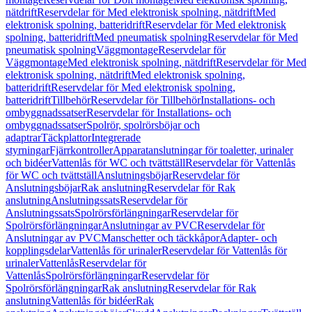
nätdrift
Reservdelar för Med elektronisk spolning, nätdrift
Med
elektronisk spolning, batteridrift
Reservdelar för Med elektronisk
spolning, batteridrift
Med pneumatisk spolning
Reservdelar för Med
pneumatisk spolning
Väggmontage
Reservdelar för
Väggmontage
Med elektronisk spolning, nätdrift
Reservdelar för Med
elektronisk spolning, nätdrift
Med elektronisk spolning,
batteridrift
Reservdelar för Med elektronisk spolning,
batteridrift
Tillbehör
Reservdelar för Tillbehör
Installations- och
ombyggnadssatser
Reservdelar för Installations- och
ombyggnadssatser
Spolrör, spolrörsböjar och
adaptrar
Täckplattor
Integrerade
styrningar
Fjärrkontroller
Apparatanslutningar för toaletter, urinaler
och bidéer
Vattenlås för WC och tvättställ
Reservdelar för Vattenlås
för WC och tvättställ
Anslutningsböjar
Reservdelar för
Anslutningsböjar
Rak anslutning
Reservdelar för Rak
anslutning
Anslutningssats
Reservdelar för
Anslutningssats
Spolrörsförlängningar
Reservdelar för
Spolrörsförlängningar
Anslutningar av PVC
Reservdelar för
Anslutningar av PVC
Manschetter och täckkåpor
Adapter- och
kopplingsdelar
Vattenlås för urinaler
Reservdelar för Vattenlås för
urinaler
Vattenlås
Reservdelar för
Vattenlås
Spolrörsförlängningar
Reservdelar för
Spolrörsförlängningar
Rak anslutning
Reservdelar för Rak
anslutning
Vattenlås för bidéer
Rak