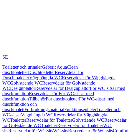
SE
Toaletter och urinaler
Geberit AquaClean
duschtoaletter
Duschtoaletter
Reservdelar för
Duschtoaletter
Vägghängda WC
Reservdelar för Vägghängda
WC
Golvstående WC
Reservdelar för Golvstående
WC
Designplattor
Reservdelar för Designplattor
För WC-sitsar med
duschfunktion
Reservdelar för För WC-sitsar med
duschfunktion
Tillbehör
För duschtoaletter
För WC-sitsar med
duschfunktion och
duschtoalett
Förbrukningsmaterial
Funktionsenheter
Toaletter och
WC-sitsar
Vägghängda WC
Reservdelar för Vägghängda
WC
Toaletter
Reservdelar för Toaletter
Golvstående WC
Reservdelar
för Golvstående WC
Toaletter
Reservdelar för Toaletter
WC-
sits
Reservdelar för WC-sits
WC-sits
Reservdelar för WC-sits
Comfort