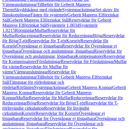
Värmeanslutningar
Tillbehör för Geberit Mapress
Therm
Skyddskåpor med rörände
Systempackningar
Set skruv för
flänskopplingar
Fästen för systemrör
Geberit Mapress Elförzinkat
Stål
Geberit Mapress Elförzinkat Stål
Reservdelar för Geberit
Mapress Elförzinkat Stål
Systemrör 1.0034
Systemrör
1.0215
Rörnipplar
Muffar
Reservdelar för
Muffar
Reduceringar
Reservdelar för Reduceringar
Böjar
Reservdelar
för Böjar
T-rör
Reservdelar för T-rör
Korsrör
Reservdelar för
Korsrör
Övergångar ej löstagbara
Reservdelar för Övergångar ej
löstagbara
Övergångar och anslutningar, löstagbara
Reservdelar för
Övergångar och anslutningar, löstagbara
Kompensatorer
Reservdelar
för Kompensatorer
Förslutningar
Reservdelar för Förslutningar
Muffar
för värme
Reservdelar för Muffar för
värme
Värmeanslutningar
Reservdelar för
Värmeanslutningar
Tillbehör för Geberit Mapress Elförzinkat
Stål
Tätningar för rörledningar och
rördelar
Rörfästen
Systempackningar
Geberit Mapress Koppar
Geberit
Mapress Koppar
Reservdelar för Geberit Mapress
Koppar
Muffar
Reservdelar för Muffar
Reduceringar
Reservdelar för
Reduceringar
Böjar
Reservdelar för Böjar
T-rör
Reservdelar för T-
rör
Invändig cirkulation
Reservdelar för Invändig
cirkulation
Korsrör
Reservdelar för Korsrör
Övergångar ej
löstagbara
Reservdelar för Övergångar ej löstagbara
Övergångar och
anslutningar, löstagbara
Reservdelar för Övergångar och
anslutningar, löstagbara
Förslutningar
Reservdelar för