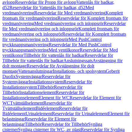
avlopp
Reservdelar för Propp för avlopp
Vattenlås för badkar,
d52
Reservdelar för Vattenlås för badkar, d52
Med
vredmanövrering
Reservdelar för Med vredmanövrering
Komplett
frontsats för vredmanövrering
Reservdelar för Komplett frontsats för
vredmanövrering
Med vredmanövrering och inloppsrör
Reservdelar
för Med vredmanövrering och inloppsrör
Komplett frontsats för
vredmanövrering och inloppsrör
Reservdelar för Komplett frontsats
för vredmanövrering och inloppsrör
Med PushControl
tryckknappsmanövrering
Reservdelar för Med PushControl
tryckknappsmanövrering
Med ventilkonor
Reservdelar för Med
ventilkonor
Tillbehör för vattenlås för badkar
Reservdelar för
Tillbehör för vattenlås för badkar
Anslutningssats
Avstängning för
dolt montage
Reservdelar för Avstängning för dolt
montage
Vattenanslutningar
Installations- och spolsystem
Geberit
Duofix
Systemväggar
Reservdelar för
Systemväggar
Installationssystem
Reservdelar för
Installationssystem
Tillbehör
Reservdelar för
Tillbehör
Installationselement
Reservdelar för
Installationselement
Element för WC
Reservdelar för Element för
WC
Tvättställselement
Reservdelar för
Tvättställselement
Bidéelement
Reservdelar för
Bidéelement
Urinalelement
Reservdelar för Urinalelement
Element för
belastningar
Reservdelar för Element för
belastningar
Tillbehör
Reservdelar för Tillbehör
Synliga
cisterner
Synliga cisterner för WC, av plast
Reservdelar för Synliga