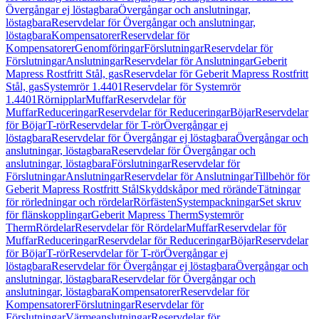
Övergångar ej löstagbara
Övergångar och anslutningar,
löstagbara
Reservdelar för Övergångar och anslutningar,
löstagbara
Kompensatorer
Reservdelar för
Kompensatorer
Genomföringar
Förslutningar
Reservdelar för
Förslutningar
Anslutningar
Reservdelar för Anslutningar
Geberit
Mapress Rostfritt Stål, gas
Reservdelar för Geberit Mapress Rostfritt
Stål, gas
Systemrör 1.4401
Reservdelar för Systemrör
1.4401
Rörnipplar
Muffar
Reservdelar för
Muffar
Reduceringar
Reservdelar för Reduceringar
Böjar
Reservdelar
för Böjar
T-rör
Reservdelar för T-rör
Övergångar ej
löstagbara
Reservdelar för Övergångar ej löstagbara
Övergångar och
anslutningar, löstagbara
Reservdelar för Övergångar och
anslutningar, löstagbara
Förslutningar
Reservdelar för
Förslutningar
Anslutningar
Reservdelar för Anslutningar
Tillbehör för
Geberit Mapress Rostfritt Stål
Skyddskåpor med rörände
Tätningar
för rörledningar och rördelar
Rörfästen
Systempackningar
Set skruv
för flänskopplingar
Geberit Mapress Therm
Systemrör
Therm
Rördelar
Reservdelar för Rördelar
Muffar
Reservdelar för
Muffar
Reduceringar
Reservdelar för Reduceringar
Böjar
Reservdelar
för Böjar
T-rör
Reservdelar för T-rör
Övergångar ej
löstagbara
Reservdelar för Övergångar ej löstagbara
Övergångar och
anslutningar, löstagbara
Reservdelar för Övergångar och
anslutningar, löstagbara
Kompensatorer
Reservdelar för
Kompensatorer
Förslutningar
Reservdelar för
Förslutningar
Värmeanslutningar
Reservdelar för