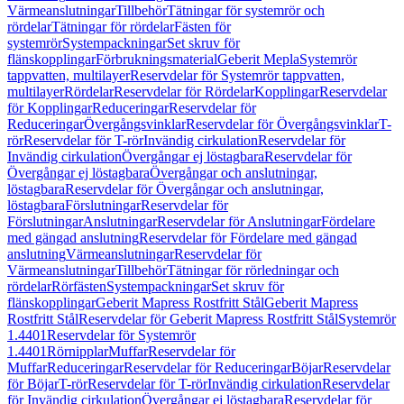
Värmeanslutningar
Tillbehör
Tätningar för systemrör och
rördelar
Tätningar för rördelar
Fästen för
systemrör
Systempackningar
Set skruv för
flänskopplingar
Förbrukningsmaterial
Geberit Mepla
Systemrör
tappvatten, multilayer
Reservdelar för Systemrör tappvatten,
multilayer
Rördelar
Reservdelar för Rördelar
Kopplingar
Reservdelar
för Kopplingar
Reduceringar
Reservdelar för
Reduceringar
Övergångsvinklar
Reservdelar för Övergångsvinklar
T-
rör
Reservdelar för T-rör
Invändig cirkulation
Reservdelar för
Invändig cirkulation
Övergångar ej löstagbara
Reservdelar för
Övergångar ej löstagbara
Övergångar och anslutningar,
löstagbara
Reservdelar för Övergångar och anslutningar,
löstagbara
Förslutningar
Reservdelar för
Förslutningar
Anslutningar
Reservdelar för Anslutningar
Fördelare
med gängad anslutning
Reservdelar för Fördelare med gängad
anslutning
Värmeanslutningar
Reservdelar för
Värmeanslutningar
Tillbehör
Tätningar för rörledningar och
rördelar
Rörfästen
Systempackningar
Set skruv för
flänskopplingar
Geberit Mapress Rostfritt Stål
Geberit Mapress
Rostfritt Stål
Reservdelar för Geberit Mapress Rostfritt Stål
Systemrör
1.4401
Reservdelar för Systemrör
1.4401
Rörnipplar
Muffar
Reservdelar för
Muffar
Reduceringar
Reservdelar för Reduceringar
Böjar
Reservdelar
för Böjar
T-rör
Reservdelar för T-rör
Invändig cirkulation
Reservdelar
för Invändig cirkulation
Övergångar ej löstagbara
Reservdelar för