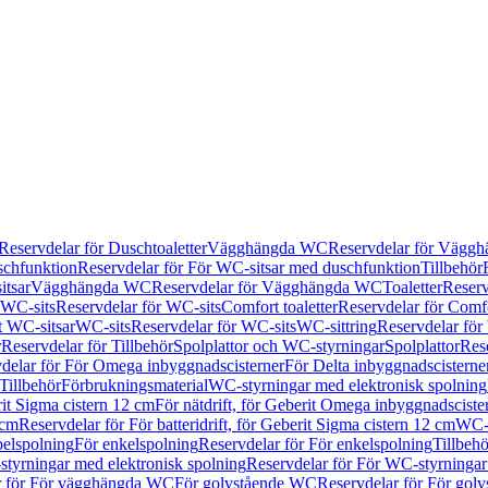
Reservdelar för Duschtoaletter
Vägghängda WC
Reservdelar för Vägg
schfunktion
Reservdelar för För WC-sitsar med duschfunktion
Tillbehör
itsar
Vägghängda WC
Reservdelar för Vägghängda WC
Toaletter
Reserv
WC-sits
Reservdelar för WC-sits
Comfort toaletter
Reservdelar för Comfo
t WC-sitsar
WC-sits
Reservdelar för WC-sits
WC-sittring
Reservdelar för
r
Reservdelar för Tillbehör
Spolplattor och WC-styrningar
Spolplattor
Rese
delar för För Omega inbyggnadscisterner
För Delta inbyggnadscisterne
Tillbehör
Förbrukningsmaterial
WC-styrningar med elektronisk spolning
rit Sigma cistern 12 cm
För nätdrift, för Geberit Omega inbyggnadscist
 cm
Reservdelar för För batteridrift, för Geberit Sigma cistern 12 cm
WC-s
belspolning
För enkelspolning
Reservdelar för För enkelspolning
Tillbeh
tyrningar med elektronisk spolning
Reservdelar för För WC-styrningar
r för För vägghängda WC
För golvstående WC
Reservdelar för För gol