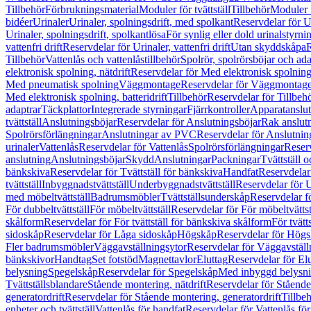
Tillbehör
Förbrukningsmaterial
Moduler för tvättställ
Tillbehör
Moduler 
bidéer
Urinaler
Urinaler, spolningsdrift, med spolkant
Reservdelar för U
Urinaler, spolningsdrift, spolkantlösa
För synlig eller dold urinalstyrni
vattenfri drift
Reservdelar för Urinaler, vattenfri drift
Utan skyddskåpa
R
Tillbehör
Vattenlås och vattenlåstillbehör
Spolrör, spolrörsböjar och ada
elektronisk spolning, nätdrift
Reservdelar för Med elektronisk spolning,
Med pneumatisk spolning
Väggmontage
Reservdelar för Väggmontag
Med elektronisk spolning, batteridrift
Tillbehör
Reservdelar för Tillbeh
adaptrar
Täckplattor
Integrerade styrningar
Fjärrkontroller
Apparatanslutn
tvättställ
Anslutningsböjar
Reservdelar för Anslutningsböjar
Rak anslut
Spolrörsförlängningar
Anslutningar av PVC
Reservdelar för Anslutni
urinaler
Vattenlås
Reservdelar för Vattenlås
Spolrörsförlängningar
Reserv
anslutning
Anslutningsböjar
Skydd
Anslutningar
Packningar
Tvättställ
bänkskiva
Reservdelar för Tvättställ för bänkskiva
Handfat
Reservdelar
tvättställ
Inbyggnadstvättställ
Underbyggnadstvättställ
Reservdelar för 
med möbeltvättställ
Badrumsmöbler
Tvättställsunderskåp
Reservdelar f
För dubbeltvättställ
För möbeltvättställ
Reservdelar för För möbeltvättst
skålform
Reservdelar för För tvättställ för bänkskiva skålform
För tvätt
sidoskåp
Reservdelar för Låga sidoskåp
Högskåp
Reservdelar för Hög
Fler badrumsmöbler
Väggavställningsytor
Reservdelar för Väggavställ
bänkskivor
Handtag
Set fotstöd
Magnettavlor
Eluttag
Reservdelar för El
belysning
Spegelskåp
Reservdelar för Spegelskåp
Med inbyggd belysn
Tvättställsblandare
Stående montering, nätdrift
Reservdelar för Stående
generatordrift
Reservdelar för Stående montering, generatordrift
Tillbe
enheter och tvättställ
Vattenlås för handfat
Reservdelar för Vattenlås fö