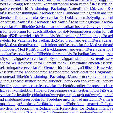
 med skiljevägg för handfat, kompaktmodell
Dolda vattenlås
Reservdelar 
gar
Reservdelar för Anslutningar
Packningar
Vattenlås för köksvaskar
Res
nlås
Diskhoanslutningar
Reservdelar för Diskhoanslutningar
Rak anslutn
tärenheter
Dolda vattenlås
Reservdelar för Dolda vattenlås
Synliga vatten
r tvättställ
Vattenlås
Reservdelar för Vattenlås
Anslutningsböjar
Reservde
ervdelar för Tillbehör
Golvbrunnar och badkar
Duschar
Golvavlopp för 
r för Golvbrunn för dusch
Tillbehör för golvbrunnar
Reservdelar för Til
chkar, d52
Reservdelar för Vattenlås för duschkar, d52
Utan propp för av
vdelar för Vattenlås för badkar, d52
Med vredmanövrering
Reservdelar
ing
Med vredmanövrering och inloppsrör
Reservdelar för Med vredmanö
 inloppsrör
Med PushControl tryckknappsmanövrering
Reservdelar för
r badkar
Reservdelar för Tillbehör för vattenlås för badkar
Anslutningssat
ix
Systemväggar
Reservdelar för Systemväggar
Installationssystem
Reservd
ent för WC
Reservdelar för Element för WC
Tvättställselement
Reservdel
belastningar
Reservdelar för Element för belastningar
Tillbehör
Reservdela
Reservdelar för Toppmonterad
Högmonterad
Reservdelar för Högmonte
 monterad
Tillbehör
Anslutningar
Packningar
Manschetter
Spolventiler
Inb
a inbyggnadscisterner
Spolrör
Tillbehör
Flottör- och spolventiler
Flottörve
iler för porslinscisterner
Reservdelar för Flottörventiler för porslinscister
lätt väggkonstruktion
Tillbehör
Försörjningssystem
Geberit FlowFit
Syst
vdelar för Invändig cirkulation
Övergångar ej löstagbara
Övergångar och
ad anslutning
Reservdelar för Fördelare med gängad anslutning
Värmean
empackningar
Set skruv för flänskopplingar
Förbrukningsmaterial
Geberit
ervdelar för Kopplingar
Reduceringar
Reservdelar för Reduceringar
Öve
ar ej löstagbara
Reservdelar för Övergångar ej löstagbara
Övergångar o