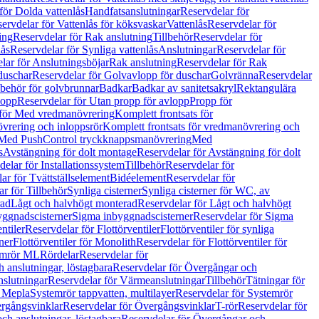
för Dolda vattenlås
Handfatsanslutningar
Reservdelar för
ervdelar för Vattenlås för köksvaskar
Vattenlås
Reservdelar för
ing
Reservdelar för Rak anslutning
Tillbehör
Reservdelar för
lås
Reservdelar för Synliga vattenlås
Anslutningar
Reservdelar för
lar för Anslutningsböjar
Rak anslutning
Reservdelar för Rak
duschar
Reservdelar för Golvavlopp för duschar
Golvränna
Reservdelar
lbehör för golvbrunnar
Badkar
Badkar av sanitetsakryl
Rektangulära
lopp
Reservdelar för Utan propp för avlopp
Propp för
 för Med vredmanövrering
Komplett frontsats för
vrering och inloppsrör
Komplett frontsats för vredmanövrering och
 Med PushControl tryckknappsmanövrering
Med
s
Avstängning för dolt montage
Reservdelar för Avstängning för dolt
elar för Installationssystem
Tillbehör
Reservdelar för
ar för Tvättställselement
Bidéelement
Reservdelar för
r för Tillbehör
Synliga cisterner
Synliga cisterner för WC, av
rad
Lågt och halvhögt monterad
Reservdelar för Lågt och halvhögt
yggnadscisterner
Sigma inbyggnadscisterner
Reservdelar för Sigma
ntiler
Reservdelar för Flottörventiler
Flottörventiler för synliga
ner
Flottörventiler för Monolith
Reservdelar för Flottörventiler för
emrör ML
Rördelar
Reservdelar för
 anslutningar, löstagbara
Reservdelar för Övergångar och
slutningar
Reservdelar för Värmeanslutningar
Tillbehör
Tätningar för
 Mepla
Systemrör tappvatten, multilayer
Reservdelar för Systemrör
rgångsvinklar
Reservdelar för Övergångsvinklar
T-rör
Reservdelar för
ch anslutningar, löstagbara
Reservdelar för Övergångar och