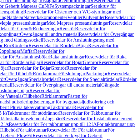
r och anslutningar, löstagbara
Genomföringar
Reservdelar för
för Geberit Mapress CuNiFe
Systempackningar
Set skruv för
ienspolning
Reservdelar för Cisterner och WC-styrningar med
ning
Nätdelar
Nätverkskomponenter
Ventiler
Kulventiler
Reservdelar för
Mepla pressanslutningar
Med Mapress pressanslutningar
Reservdelar
elar för Grenrör
Reduceringar
Rensrör
Reservdelar för
opplingar
Övergångar till andra material
Reservdelar för Övergångar
ng med tätningssockel
Reservdelar för Anslutningsring med
ör Rör
Rördelar
Reservdelar för Rördelar
Böjar
Reservdelar för
Kopplingar
Muffar
Reservdelar för
elar för Anslutningsböjar
Raka anslutningar
Reservdelar för Raka
ar för Rördelar
Böjar
Reservdelar för Böjar
Grenrör
Reservdelar för
öjar
Reservdelar för Böjar
Grenrör
Reservdelar för
lar för Tillbehör
Rörklammrar
Förslutningar
Packningar
Reservdelar
rör
Övergångar
Specialrördelar
Reservdelar för Specialrördelar
Rördelar
terial
Reservdelar för Övergångar till andra material
Gängade
slutningsböjar
Reservdelar för
ör Vattenlås
Tillbehör
Rörklammrar
Fästen för
gnadsljudisolering
Isoleringar för byggnadsljudisolering och
berit Pluvia takavvattning
Takbrunnar
Reservdelar för
 l/s
Takbrunnar för stödrännor
Reservdelar för Takbrunnar för
l/s
Installationselement ångspärr
Reservdelar för Installationselement
2 l/s
Reservdelar för För takbrunnar upp till 12 l/s
För takbrunnar upp
Tillbehör
För takbrunnar
Reservdelar för För takbrunnar
För
 Geberit FlowFit
Reservdelar för Verktyg för Geberit