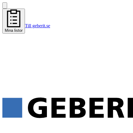
Till geberit.se
Mina listor