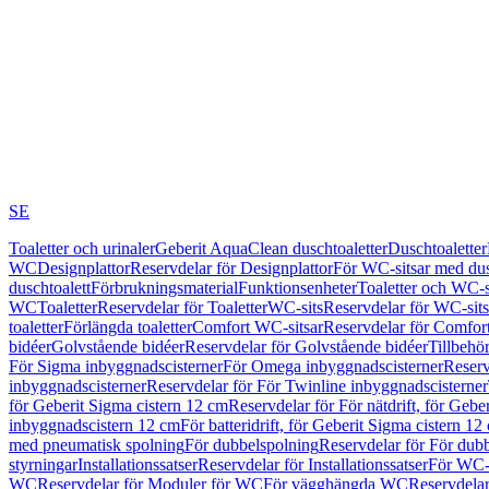
SE
Toaletter och urinaler
Geberit AquaClean duschtoaletter
Duschtoaletter
WC
Designplattor
Reservdelar för Designplattor
För WC-sitsar med du
duschtoalett
Förbrukningsmaterial
Funktionsenheter
Toaletter och WC-s
WC
Toaletter
Reservdelar för Toaletter
WC-sits
Reservdelar för WC-sits
toaletter
Förlängda toaletter
Comfort WC-sitsar
Reservdelar för Comfor
bidéer
Golvstående bidéer
Reservdelar för Golvstående bidéer
Tillbehö
För Sigma inbyggnadscisterner
För Omega inbyggnadscisterner
Reserv
inbyggnadscisterner
Reservdelar för För Twinline inbyggnadscisterner
för Geberit Sigma cistern 12 cm
Reservdelar för För nätdrift, för Gebe
inbyggnadscistern 12 cm
För batteridrift, för Geberit Sigma cistern 12
med pneumatisk spolning
För dubbelspolning
Reservdelar för För dub
styrningar
Installationssatser
Reservdelar för Installationssatser
För WC-s
WC
Reservdelar för Moduler för WC
För vägghängda WC
Reservdela