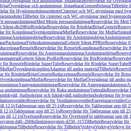
gbara
Övergångar och anslutningar, löstagbara
Reservdelar för Övergånga
Böjar
Övergångar och anslutningar, löstagbara
Genomföringar
Tillbehör 
delar för Hygienspolningsenheter
Cisterner och WC-styrningar med hyg
ygienmoduler
Tillbehör för cisterner och WC-styrningar med hygienspol
t pressanslutningar
Med Mepla pressanslutningar
Reservdelar för Med 
t Silent-db20
Rör
Rördelar
Reservdelar för Rördelar
Böjar
Grenrör
Reservd
ar för Kopplingar
Svetskopplingar
Muffar
Reservdelar för Muffar
Spännk
tningar
Anslutningsböjar
Reservdelar för Anslutningsböjar
Anslutningsri
gar
Packningar
Förbrukningsmaterial
Geberit Silent-PP
Rör
Reservdelar f
educeringar
Rensrör
Reservdelar för Rensrör
Kopplingar
Reservdelar för 
utningar
Reservdelar för Aggregatanslutningar
Anslutningsböjar
Reservd
ngsmaterial
Geberit Silent-Pro
Rör
Reservdelar för Rör
Rördelar
Reservdel
r för Rensrör
Rördelar SuperTube
Reservdelar för Rördelar SuperTube
B
 Muffar
Övergångskoppling
Adaptrar till andra material
Tillbehör
Reservde
ar för Rördelar
Böjar
Grenrör
Reduceringar
Rensrör
Reservdelar för Rens
r
Svetskopplingar
Muffar
Reservdelar för Muffar
Övergångar till andra ma
bussningar
Aggregatanslutningar
Reservdelar för Aggregatanslutningar
An
a anslutningar
Reservdelar för Raka anslutningar
Vattenlås
Reservdelar f
andskydd, ljudisolering och fuktskydd
Ljudisolering
Isoleringar för byg
ilationsventiler
Reservdelar för Ventilationsventiler
Energisparventiler
Ge
ll 12 l/s
Takbrunnar upp till 25 l/s
Reservdelar för Takbrunnar upp till 25
l 12 l/s
Takbrunnar upp till 25 l/s
Reservdelar för Takbrunnar upp till 25 
p till 12 l/s
Överlopp
Reservdelar för Överlopp
För takbrunnar upp till 1
gssystem d40–200
Infästningssystem d250–315
Tillbehör
Reservdelar för 
akbrunnar
Tillbehör
Reservdelar för Tillbehör
Verktyg
Verktyg
Verktyg för