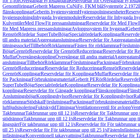
för T-rör
Övergångar ej löstagbara
Reservdelar för Övergångar ej lösta
Genomföringar
Geberit Mapress CuNiFe, FKM blå
Systemrör 2.1972
flänskopplingar
Geberits hygiensystem
Hygienspolningsenheter
Reserv
hygienspolning
Inbyggda hygienmoduler
Reservdelar för Inbyggda h
Kulventiler
Med FlowFit pressanslutningar
Reservdelar för Med FlowFi
för Med Mapress pressanslutningar
Avloppssystem för byggnad
Geberi
Rensrör
Rördelar SuperTube
Böjar
Specialrördelar
Kopplingar
Reservdel
till andra material
Aggregatanslutningar
Reservdelar för Aggregatanslu
tätningssockel
Tillbehör
Rörklammrar
Fästen för rörklammrar
Förslutnin
Böjar
Grenrör
Reservdelar för Grenrör
Reduceringar
Reservdelar för R
Muffar
Övergångskoppling
Övergångar till andra material
Aggregatansl
anslutningar
Tillbehör
Rörklammrar
Förslutningar
Packningar
Förbrukni
Grenrör
Reduceringar
Reservdelar för Reduceringar
Rensrör
Reservdela
Grenrör
Kopplingar
Reservdelar för Kopplingar
Muffar
Reservdelar för
för Packningar
Förbrukningsmaterial
Geberit PE
Rör
Rördelar
Reservdel
SuperTube
Böjar
Specialrördelar
Kopplingar
Reservdelar för Kopplinga
kopplingar
Reservdelar för Gängade kopplingar
Flänskopplingar
Fläns
Anslutningsböjar
Kopplingshylsor
Reservdelar för Kopplingshylsor
Rak
rörklammrar
Stödskal
Förslutningar
Packningar
Förbrukningsmaterial
Br
luftljudsisolering
Fuktskydd
Tätningar
Ventilationsventil för avlopp
Vent
Takbrunnar
Takbrunnar upp till 12 l/s
Reservdelar för Takbrunnar upp ti
stödrännor
Takbrunnar upp till 12 l/s
Reservdelar för Takbrunnar upp til
ångspärr
För takbrunnar upp till 12 l/s
Reservdelar för För takbrunnar up
till 25 l/s
Reservdelar för För takbrunnar upp till 25 l/s
Fästen
Infästnin
infästningar
Konventionell takavvattning
Takbrunnar
Reservdelar för T