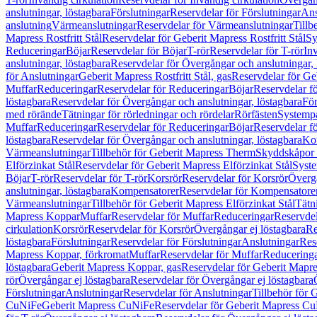
anslutningar, löstagbara
Förslutningar
Reservdelar för Förslutningar
Ans
anslutning
Värmeanslutningar
Reservdelar för Värmeanslutningar
Tillb
Mapress Rostfritt Stål
Reservdelar för Geberit Mapress Rostfritt Stål
Sy
Reduceringar
Böjar
Reservdelar för Böjar
T-rör
Reservdelar för T-rör
In
anslutningar, löstagbara
Reservdelar för Övergångar och anslutningar, 
för Anslutningar
Geberit Mapress Rostfritt Stål, gas
Reservdelar för Geb
Muffar
Reduceringar
Reservdelar för Reduceringar
Böjar
Reservdelar f
löstagbara
Reservdelar för Övergångar och anslutningar, löstagbara
För
med rörände
Tätningar för rörledningar och rördelar
Rörfästen
Systemp
Muffar
Reduceringar
Reservdelar för Reduceringar
Böjar
Reservdelar f
löstagbara
Reservdelar för Övergångar och anslutningar, löstagbara
Ko
Värmeanslutningar
Tillbehör för Geberit Mapress Therm
Skyddskåpor 
Elförzinkat Stål
Reservdelar för Geberit Mapress Elförzinkat Stål
Syste
Böjar
T-rör
Reservdelar för T-rör
Korsrör
Reservdelar för Korsrör
Övergå
anslutningar, löstagbara
Kompensatorer
Reservdelar för Kompensatore
Värmeanslutningar
Tillbehör för Geberit Mapress Elförzinkat Stål
Tätn
Mapress Koppar
Muffar
Reservdelar för Muffar
Reduceringar
Reservdel
cirkulation
Korsrör
Reservdelar för Korsrör
Övergångar ej löstagbara
Re
löstagbara
Förslutningar
Reservdelar för Förslutningar
Anslutningar
Res
Mapress Koppar, förkromat
Muffar
Reservdelar för Muffar
Reducering
löstagbara
Geberit Mapress Koppar, gas
Reservdelar för Geberit Mapr
rör
Övergångar ej löstagbara
Reservdelar för Övergångar ej löstagbara
Förslutningar
Anslutningar
Reservdelar för Anslutningar
Tillbehör för
CuNiFe
Geberit Mapress CuNiFe
Reservdelar för Geberit Mapress C