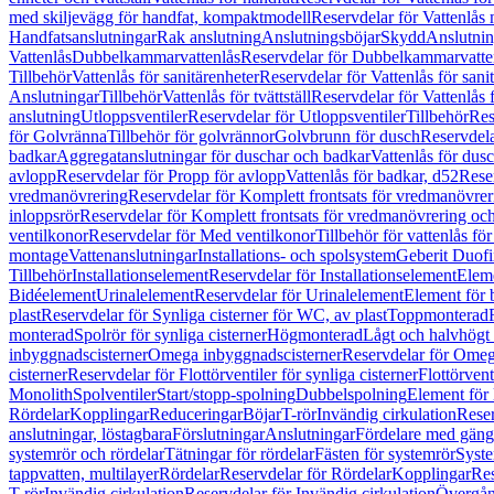
med skiljevägg för handfat, kompaktmodell
Reservdelar för Vattenlås
Handfatsanslutningar
Rak anslutning
Anslutningsböjar
Skydd
Anslutnin
Vattenlås
Dubbelkammarvattenlås
Reservdelar för Dubbelkammarvatte
Tillbehör
Vattenlås för sanitärenheter
Reservdelar för Vattenlås för sani
Anslutningar
Tillbehör
Vattenlås för tvättställ
Reservdelar för Vattenlås fö
anslutning
Utloppsventiler
Reservdelar för Utloppsventiler
Tillbehör
Res
för Golvränna
Tillbehör för golvrännor
Golvbrunn för dusch
Reservdela
badkar
Aggregatanslutningar för duschar och badkar
Vattenlås för dus
avlopp
Reservdelar för Propp för avlopp
Vattenlås för badkar, d52
Reser
vredmanövrering
Reservdelar för Komplett frontsats för vredmanövrer
inloppsrör
Reservdelar för Komplett frontsats för vredmanövrering och
ventilkonor
Reservdelar för Med ventilkonor
Tillbehör för vattenlås fö
montage
Vattenanslutningar
Installations- och spolsystem
Geberit Duof
Tillbehör
Installationselement
Reservdelar för Installationselement
Elem
Bidéelement
Urinalelement
Reservdelar för Urinalelement
Element för 
plast
Reservdelar för Synliga cisterner för WC, av plast
Toppmonterad
monterad
Spolrör för synliga cisterner
Högmonterad
Lågt och halvhögt
inbyggnadscisterner
Omega inbyggnadscisterner
Reservdelar för Omeg
cisterner
Reservdelar för Flottörventiler för synliga cisterner
Flottörvent
Monolith
Spolventiler
Start/stopp-spolning
Dubbelspolning
Element för 
Rördelar
Kopplingar
Reduceringar
Böjar
T-rör
Invändig cirkulation
Reser
anslutningar, löstagbara
Förslutningar
Anslutningar
Fördelare med gäng
systemrör och rördelar
Tätningar för rördelar
Fästen för systemrör
Syst
tappvatten, multilayer
Rördelar
Reservdelar för Rördelar
Kopplingar
Res
T-rör
Invändig cirkulation
Reservdelar för Invändig cirkulation
Övergång