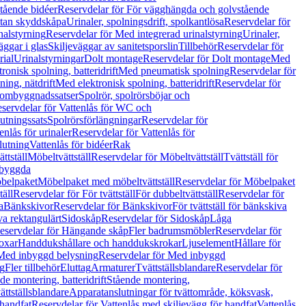
tående bidéer
Reservdelar för För vägghängda och golvstående
Utan skyddskåpa
Urinaler, spolningsdrift, spolkantlösa
Reservdelar för
nalstyrning
Reservdelar för Med integrerad urinalstyrning
Urinaler,
äggar i glas
Skiljeväggar av sanitetsporslin
Tillbehör
Reservdelar för
rial
Urinalstyrningar
Dolt montage
Reservdelar för Dolt montage
Med
onisk spolning, batteridrift
Med pneumatisk spolning
Reservdelar för
ing, nätdrift
Med elektronisk spolning, batteridrift
Reservdelar för
h ombyggnadssatser
Spolrör, spolrörsböjar och
servdelar för Vattenlås för WC och
utningssats
Spolrörsförlängningar
Reservdelar för
enlås för urinaler
Reservdelar för Vattenlås för
lutning
Vattenlås för bidéer
Rak
ttställ
Möbeltvättställ
Reservdelar för Möbeltvättställ
Tvättställ för
nbyggda
belpaket
Möbelpaket med möbeltvättställ
Reservdelar för Möbelpaket
täll
Reservdelar för För tvättställ
För dubbeltvättställ
Reservdelar för
a
Bänkskivor
Reservdelar för Bänkskivor
För tvättställ för bänkskiva
va rektangulärt
Sidoskåp
Reservdelar för Sidoskåp
Låga
eservdelar för Hängande skåp
Fler badrumsmöbler
Reservdelar för
oxar
Handdukshållare och handdukskrokar
Ljuselement
Hållare för
Med inbyggd belysning
Reservdelar för Med inbyggd
g
Fler tillbehör
Eluttag
Armaturer
Tvättställsblandare
Reservdelar för
de montering, batteridrift
Stående montering,
ättställsblandare
Apparatanslutningar för tvättområde, köksvask,
 handfat
Reservdelar för Vattenlås med skiljevägg för handfat
Vattenlås