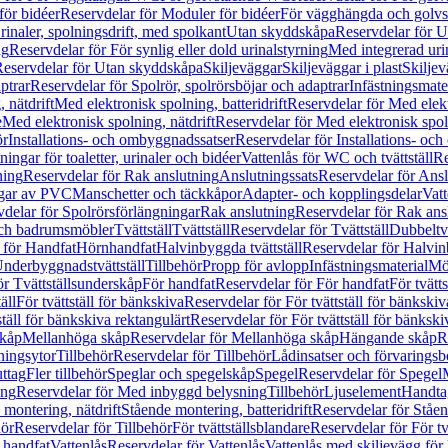
för bidéer
Reservdelar för Moduler för bidéer
För vägghängda och golvs
rinaler, spolningsdrift, med spolkant
Utan skyddskåpa
Reservdelar för 
ng
Reservdelar för För synlig eller dold urinalstyrning
Med integrerad uri
eservdelar för Utan skyddskåpa
Skiljeväggar
Skiljeväggar i plast
Skiljev
ptrar
Reservdelar för Spolrör, spolrörsböjar och adaptrar
Infästningsmate
 nätdrift
Med elektronisk spolning, batteridrift
Reservdelar för Med elektr
e
Med elektronisk spolning, nätdrift
Reservdelar för Med elektronisk spoln
ör
Installations- och ombyggnadssatser
Reservdelar för Installations- oc
ingar för toaletter, urinaler och bidéer
Vattenlås för WC och tvättställ
Re
ning
Reservdelar för Rak anslutning
Anslutningssats
Reservdelar för Ansl
ngar av PVC
Manschetter och täckkåpor
Adapter- och kopplingsdelar
Vatt
delar för Spolrörsförlängningar
Rak anslutning
Reservdelar för Rak ans
 och badrumsmöbler
Tvättställ
Tvättställ
Reservdelar för Tvättställ
Dubbeltvä
 för Handfat
Hörnhandfat
Halvinbyggda tvättställ
Reservdelar för Halvi
Underbyggnadstvättställ
Tillbehör
Propp för avlopp
Infästningsmaterial
Mö
ör Tvättställsunderskåp
För handfat
Reservdelar för För handfat
För tvätts
äll
För tvättställ för bänkskiva
Reservdelar för För tvättställ för bänkskiv
ställ för bänkskiva rektangulärt
Reservdelar för För tvättställ för bänkski
skåp
Mellanhöga skåp
Reservdelar för Mellanhöga skåp
Hängande skåp
R
ningsytor
Tillbehör
Reservdelar för Tillbehör
Lådinsatser och förvaringsb
uttag
Fler tillbehör
Speglar och spegelskåp
Spegel
Reservdelar för Spegel
ing
Reservdelar för Med inbyggd belysning
Tillbehör
Ljuselement
Handta
 montering, nätdrift
Stående montering, batteridrift
Reservdelar för Ståen
hör
Reservdelar för Tillbehör
För tvättställsblandare
Reservdelar för För tv
r handfat
Vattenlås
Reservdelar för Vattenlås
Vattenlås med skiljevägg för