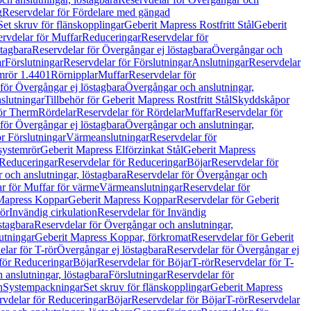
g
Reservdelar för Fördelare med gängad
Set skruv för flänskopplingar
Geberit Mapress Rostfritt Stål
Geberit
rvdelar för Muffar
Reduceringar
Reservdelar för
tagbara
Reservdelar för Övergångar ej löstagbara
Övergångar och
r
Förslutningar
Reservdelar för Förslutningar
Anslutningar
Reservdelar
mrör 1.4401
Rörnipplar
Muffar
Reservdelar för
för Övergångar ej löstagbara
Övergångar och anslutningar,
slutningar
Tillbehör för Geberit Mapress Rostfritt Stål
Skyddskåpor
ör Therm
Rördelar
Reservdelar för Rördelar
Muffar
Reservdelar för
för Övergångar ej löstagbara
Övergångar och anslutningar,
r Förslutningar
Värmeanslutningar
Reservdelar för
 systemrör
Geberit Mapress Elförzinkat Stål
Geberit Mapress
Reduceringar
Reservdelar för Reduceringar
Böjar
Reservdelar för
och anslutningar, löstagbara
Reservdelar för Övergångar och
r för Muffar för värme
Värmeanslutningar
Reservdelar för
Mapress Koppar
Geberit Mapress Koppar
Reservdelar för Geberit
rör
Invändig cirkulation
Reservdelar för Invändig
stagbara
Reservdelar för Övergångar och anslutningar,
utningar
Geberit Mapress Koppar, förkromat
Reservdelar för Geberit
lar för T-rör
Övergångar ej löstagbara
Reservdelar för Övergångar ej
för Reduceringar
Böjar
Reservdelar för Böjar
T-rör
Reservdelar för T-
 anslutningar, löstagbara
Förslutningar
Reservdelar för
n
Systempackningar
Set skruv för flänskopplingar
Geberit Mapress
rvdelar för Reduceringar
Böjar
Reservdelar för Böjar
T-rör
Reservdelar