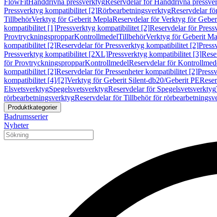
FlowFit
Handdrivna pressverktyg
Reservdelar för Handdrivna pressve
Pressverktyg kompatibilitet [2]
Rörbearbetningsverktyg
Reservdelar fö
Tillbehör
Verktyg för Geberit Mepla
Reservdelar för Verktyg för Geber
kompatibilitet [1]
Pressverktyg kompatibilitet [2]
Reservdelar för Pressv
Provtryckningsproppar
Kontrollmedel
Tillbehör
Verktyg för Geberit Ma
kompatibilitet [2]
Reservdelar för Pressverktyg kompatibilitet [2]
Pressv
Pressverktyg kompatibilitet [2XL]
Pressverktyg kompatibilitet [3]
Reser
för Provtryckningsproppar
Kontrollmedel
Reservdelar för Kontrollmed
kompatibilitet [2]
Reservdelar för Pressenheter kompatibilitet [2]
Pressv
kompatibilitet [4]/[2]
Verktyg för Geberit Silent-db20/Geberit PE
Reser
Elsvetsverktyg
Spegelsvetsverktyg
Reservdelar för Spegelsvetsverktyg
rörbearbetningsverktyg
Reservdelar för Tillbehör för rörbearbetningsv
Produktkategorier
Badrumsserier
Nyheter