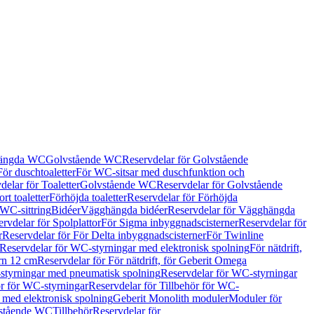
hängda WC
Golvstående WC
Reservdelar för Golvstående
För duschtoaletter
För WC-sitsar med duschfunktion och
delar för Toaletter
Golvstående WC
Reservdelar för Golvstående
rt toaletter
Förhöjda toaletter
Reservdelar för Förhöjda
 WC-sittring
Bidéer
Vägghängda bidéer
Reservdelar för Vägghängda
rvdelar för Spolplattor
För Sigma inbyggnadscisterner
Reservdelar för
r
Reservdelar för För Delta inbyggnadscisterner
För Twinline
Reservdelar för WC-styrningar med elektronisk spolning
För nätdrift,
ern 12 cm
Reservdelar för För nätdrift, för Geberit Omega
tyrningar med pneumatisk spolning
Reservdelar för WC-styrningar
ör för WC-styrningar
Reservdelar för Tillbehör för WC-
 med elektronisk spolning
Geberit Monolith moduler
Moduler för
vstående WC
Tillbehör
Reservdelar för