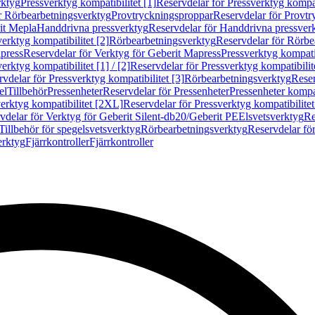
rktyg
Pressverktyg kompatibilitet [1]
Reservdelar för Pressverktyg kompati
r Rörbearbetningsverktyg
Provtryckningsproppar
Reservdelar för Provt
it Mepla
Handdrivna pressverktyg
Reservdelar för Handdrivna pressver
erktyg kompatibilitet [2]
Rörbearbetningsverktyg
Reservdelar för Rörbe
press
Reservdelar för Verktyg för Geberit Mapress
Pressverktyg kompatib
erktyg kompatibilitet [1] / [2]
Reservdelar för Pressverktyg kompatibilitet
vdelar för Pressverktyg kompatibilitet [3]
Rörbearbetningsverktyg
Reser
el
Tillbehör
Pressenheter
Reservdelar för Pressenheter
Pressenheter kompat
erktyg kompatibilitet [2XL]
Reservdelar för Pressverktyg kompatibilite
vdelar för Verktyg för Geberit Silent-db20/Geberit PE
Elsvetsverktyg
Re
Tillbehör för spegelsvetsverktyg
Rörbearbetningsverktyg
Reservdelar fö
erktyg
Fjärrkontroller
Fjärrkontroller