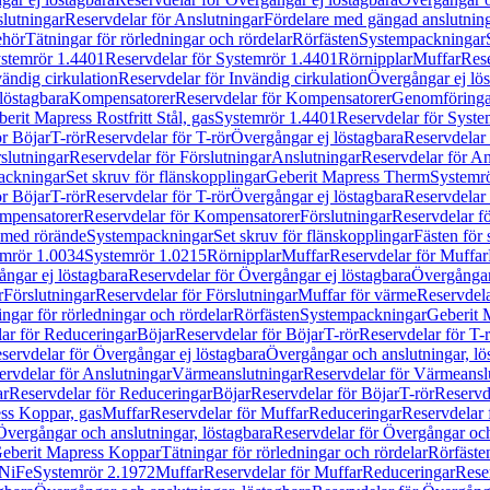
lutningar
Reservdelar för Anslutningar
Fördelare med gängad anslutnin
ehör
Tätningar för rörledningar och rördelar
Rörfästen
Systempackningar
stemrör 1.4401
Reservdelar för Systemrör 1.4401
Rörnipplar
Muffar
Rese
vändig cirkulation
Reservdelar för Invändig cirkulation
Övergångar ej lös
löstagbara
Kompensatorer
Reservdelar för Kompensatorer
Genomföringa
erit Mapress Rostfritt Stål, gas
Systemrör 1.4401
Reservdelar för Syste
ör Böjar
T-rör
Reservdelar för T-rör
Övergångar ej löstagbara
Reservdelar 
slutningar
Reservdelar för Förslutningar
Anslutningar
Reservdelar för An
ackningar
Set skruv för flänskopplingar
Geberit Mapress Therm
Systemr
ör Böjar
T-rör
Reservdelar för T-rör
Övergångar ej löstagbara
Reservdelar 
mpensatorer
Reservdelar för Kompensatorer
Förslutningar
Reservdelar fö
med rörände
Systempackningar
Set skruv för flänskopplingar
Fästen för
mrör 1.0034
Systemrör 1.0215
Rörnipplar
Muffar
Reservdelar för Muffar
ngar ej löstagbara
Reservdelar för Övergångar ej löstagbara
Övergångar 
r
Förslutningar
Reservdelar för Förslutningar
Muffar för värme
Reservdela
ingar för rörledningar och rördelar
Rörfästen
Systempackningar
Geberit 
ar för Reduceringar
Böjar
Reservdelar för Böjar
T-rör
Reservdelar för T-
servdelar för Övergångar ej löstagbara
Övergångar och anslutningar, lö
ervdelar för Anslutningar
Värmeanslutningar
Reservdelar för Värmeansl
ar
Reservdelar för Reduceringar
Böjar
Reservdelar för Böjar
T-rör
Reservde
ess Koppar, gas
Muffar
Reservdelar för Muffar
Reduceringar
Reservdelar 
Övergångar och anslutningar, löstagbara
Reservdelar för Övergångar och
 Geberit Mapress Koppar
Tätningar för rörledningar och rördelar
Rörfäste
uNiFe
Systemrör 2.1972
Muffar
Reservdelar för Muffar
Reduceringar
Rese