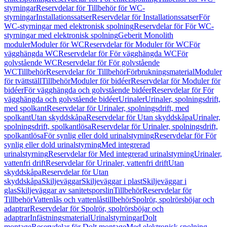
styrningar
Reservdelar för Tillbehör för WC-
styrningar
Installationssatser
Reservdelar för Installationssatser
För
WC-styrningar med elektronisk spolning
Reservdelar för För WC-
styrningar med elektronisk spolning
Geberit Monolith
moduler
Moduler för WC
Reservdelar för Moduler för WC
För
vägghängda WC
Reservdelar för För vägghängda WC
För
golvstående WC
Reservdelar för För golvstående
WC
Tillbehör
Reservdelar för Tillbehör
Förbrukningsmaterial
Moduler
för tvättställ
Tillbehör
Moduler för bidéer
Reservdelar för Moduler för
bidéer
För vägghängda och golvstående bidéer
Reservdelar för För
vägghängda och golvstående bidéer
Urinaler
Urinaler, spolningsdrift,
med spolkant
Reservdelar för Urinaler, spolningsdrift, med
spolkant
Utan skyddskåpa
Reservdelar för Utan skyddskåpa
Urinaler,
spolningsdrift, spolkantlösa
Reservdelar för Urinaler, spolningsdrift,
spolkantlösa
För synlig eller dold urinalstyrning
Reservdelar för För
synlig eller dold urinalstyrning
Med integrerad
urinalstyrning
Reservdelar för Med integrerad urinalstyrning
Urinaler,
vattenfri drift
Reservdelar för Urinaler, vattenfri drift
Utan
skyddskåpa
Reservdelar för Utan
skyddskåpa
Skiljeväggar
Skiljeväggar i plast
Skiljeväggar i
glas
Skiljeväggar av sanitetsporslin
Tillbehör
Reservdelar för
Tillbehör
Vattenlås och vattenlåstillbehör
Spolrör, spolrörsböjar och
adaptrar
Reservdelar för Spolrör, spolrörsböjar och
adaptrar
Infästningsmaterial
Urinalstyrningar
Dolt
montage
Reservdelar för Dolt montage
Med elektronisk spolning,