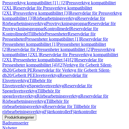
Pressverktyg kompatibilitet [1] / [2]
Pressverktyg kompatibilitet
[2XL]
Reservdelar för Pressverktyg kompatibilitet
[2XL]
Pressverktyg kompatibilitet [3]
Reservdelar för Pressverktyg
kompatibilitet [3]
Rörbearbetningsverktyg
Reservdelar för
Rörbearbetningsverktyg
Provtryckningsproppar
Reservdelar för
Provtryckningsproppar
Kontrollmedel
Reservdelar för
Kontrollmedel
Tillbehör
Pressenheter
Reservdelar för
Pressenheter
Pressenheter kompatibilitet [1]
Reservdelar för
Pressenheter kompatibilitet [1]
Pressenheter kompatibilitet
[2]
Reservdelar för Pressenheter kompatibilitet [2]
Pressverktyg
kompatibilitet [2XL]
Reservdelar för Pressverktyg kompatibilitet
[2XL]
Pressenheter kompatibilitet [4]/[2]
Reservdelar för
Pressenheter kompatibilitet [4]/[2]
Verktyg för Geberit Silent-
db20/Geberit PE
Reservdelar för Verktyg för Geberit Silent-
db20/Geberit PE
Elsvetsverktyg
Reservdelar för
Elsvetsverktyg
Tillbehör för
Elsvetsverktyg
Spegelsvetsverktyg
Reservdelar för
Spegelsvetsverktyg
Tillbehör för
spegelsvetsverktyg
Rörbearbetningsverktyg
Reservdelar för
Rörbearbetningsverktyg
Tillbehör för
rörbearbetningsverktyg
Reservdelar för Tillbehör för
rörbearbetningsverktyg
Fjärrkontroller
Fjärrkontroller
Produktkategorier
Badrumsserier
Nyheter