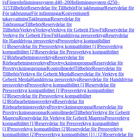
l/s
Fästen
Infästningssystem d40–200
Infästningssystem d250–
315
Tillbehör
Reservdelar för Tillbehör
För takbrunnar
Reservdelar för
För takbrunnar
För infästningar
Konventionell
takavvattning
Takbrunnar
Reservdelar för
Takbrunnar
Tillbehör
Reservdelar för
Tillbehör
Verktyg
Verktyg
Verktyg för Geberit FlowFit
Reservdelar för
Verktyg för Geberit FlowFit
Handdrivna pressverktyg
Reservdelar
för Handdrivna pressverktyg
Pressverktyg kompatibilitet
[1]
Reservdelar för Pressverktyg kompatibilitet [1]
Pressverktyg
kompatibilitet [2]
Reservdelar för Pressverktyg kompatibilitet
[2]
Rörbearbetningsverktyg
Reservdelar för
Rörbearbetningsverktyg
Provtryckningsproppar
Reservdelar för
Provtryckningsproppar
Kontrollmedel
Tillbehör
Reservdelar för
Tillbehör
Verktyg för Geberit Mepla
Reservdelar för Verktyg för
Geberit Mepla
Handdrivna pressverktyg
Reservdelar för Handdrivna
pressverktyg
Pressverktyg kompatibilitet [1]
Reservdelar för
Pressverktyg kompatibilitet [1]
Pressverktyg kompatibilitet
[2]
Reservdelar för Pressverktyg kompatibilitet
[2]
Rörbearbetningsverktyg
Reservdelar för
Rörbearbetningsverktyg
Provtryckningsproppar
Reservdelar för
Provtryckningsproppar
Kontrollmedel
Tillbehör
Verktyg för Geberit
Mapress
Reservdelar för Verktyg för Geberit Mapress
Pressverktyg
kompatibilitet [1]
Reservdelar för Pressverktyg kompatibilitet
[1]
Pressverktyg kompatibilitet [2]
Reservdelar för Pressverktyg
kompatibilitet [2]
Pressverktyg kompatibilitet [1] / [2]
Reservdelar för