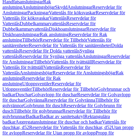
Handfatsanslutningar
Rak
anslutning
Anslutningsböjar
Skydd
Anslutningar
Reservdelar för
Anslutningar
Packningar
Vattenlås för köksvaskar
Reservdelar för
Vattenlås för köksvaskar
Vattenlås
Reservdelar för
Vattenlås
Dubbelkammarvattenlås
Reservdelar för
Dubbelkammarvattenlås
Diskhoanslutningar
Reservdelar för
Diskhoanslutningar
Rak anslutning
Reservdelar för Rak
anslutning
Tillbehör
Reservdelar för Tillbehör
Vattenlås för
sanitärenheter
Reservdelar för Vattenlås för sanitärenheter
Dolda
vattenlås
Reservdelar för Dolda vattenlås
Synliga
vattenlås
Reservdelar för Synliga vattenlås
Anslutningar
Reservdelar
för Anslutningar
Tillbehör
Vattenlås för tvättställ
Reservdelar för
Vattenlås för tvättställ
Vattenlås
Reservdelar för
Vattenlås
Anslutningsböjar
Reservdelar för Anslutningsböjar
Rak
anslutning
Reservdelar för Rak
anslutning
Utloppsventiler
Reservdelar för
Utloppsventiler
Tillbehör
Reservdelar för Tillbehör
Golvbrunnar och
badkar
Duschar
Golvavlopp för duschar
Reservdelar för Golvavlopp
för duschar
Golvränna
Reservdelar för Golvränna
Tillbehör för
golvrännor
Golvbrunn för dusch
Reservdelar för Golvbrunn för
dusch
Tillbehör för golvbrunnar
Reservdelar för Tillbehör för
golvbrunnar
Badkar
Badkar av sanitetsakryl
Rektangulära
badkar
Aggregatanslutningar för duschar och badkar
Vattenlås för
duschkar, d52
Reservdelar för Vattenlås för duschkar, d52
Utan propp
för avlopp
Reservdelar för Utan propp för avlopp
Propp för