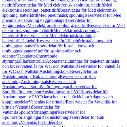
nätdrift
Reservdelar för Med elektronisk spolning, nätdrift
Med
elektronisk spolning, batteridrift
Reservdelar för Med elektronisk
spolning, batteridrift
Med pneumatisk spolning
Reservdelar för Med
pneumatisk spolning
Väggmontage
Reservdelar för
Väggmontage
Med elektronisk spolning, nätdrift
Reservdelar för Med
elektronisk spolning, nätdrift
Med elektronisk spolning,
batteridrift
Reservdelar för Med elektronisk spolning,
batteridrift
Tillbehör
Reservdelar för Tillbehör
Installations- och
ombyggnadssatser
Reservdelar för Installations- och
ombyggnadssatser
Spolrör, spolrörsböjar och
adaptrar
Täckplattor
Integrerade
styrningar
Fjärrkontroller
Apparatanslutningar för toaletter, urinaler
och bidéer
Vattenlås för WC och tvättställ
Reservdelar för Vattenlås
för WC och tvättställ
Anslutningsböjar
Reservdelar för
Anslutningsböjar
Rak anslutning
Reservdelar för Rak
anslutning
Anslutningssats
Reservdelar för
Anslutningssats
Spolrörsförlängningar
Reservdelar för
Spolrörsförlängningar
Anslutningar av PVC
Reservdelar för
Anslutningar av PVC
Manschetter och täckkåpor
Adapter- och
kopplingsdelar
Vattenlås för urinaler
Reservdelar för Vattenlås för
urinaler
Vattenlås
Reservdelar för
Vattenlås
Spolrörsförlängningar
Reservdelar för
Spolrörsförlängningar
Rak anslutning
Reservdelar för Rak
anslutning
Vattenlås för bidéer
Rak