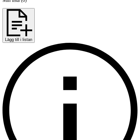
Min lista
(
0
)
Lägg till i listan