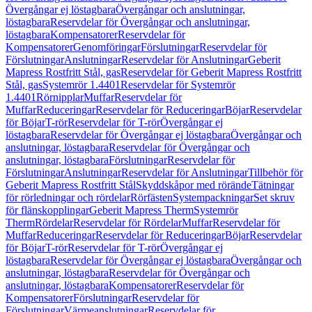
Övergångar ej löstagbara
Övergångar och anslutningar,
löstagbara
Reservdelar för Övergångar och anslutningar,
löstagbara
Kompensatorer
Reservdelar för
Kompensatorer
Genomföringar
Förslutningar
Reservdelar för
Förslutningar
Anslutningar
Reservdelar för Anslutningar
Geberit
Mapress Rostfritt Stål, gas
Reservdelar för Geberit Mapress Rostfritt
Stål, gas
Systemrör 1.4401
Reservdelar för Systemrör
1.4401
Rörnipplar
Muffar
Reservdelar för
Muffar
Reduceringar
Reservdelar för Reduceringar
Böjar
Reservdelar
för Böjar
T-rör
Reservdelar för T-rör
Övergångar ej
löstagbara
Reservdelar för Övergångar ej löstagbara
Övergångar och
anslutningar, löstagbara
Reservdelar för Övergångar och
anslutningar, löstagbara
Förslutningar
Reservdelar för
Förslutningar
Anslutningar
Reservdelar för Anslutningar
Tillbehör för
Geberit Mapress Rostfritt Stål
Skyddskåpor med rörände
Tätningar
för rörledningar och rördelar
Rörfästen
Systempackningar
Set skruv
för flänskopplingar
Geberit Mapress Therm
Systemrör
Therm
Rördelar
Reservdelar för Rördelar
Muffar
Reservdelar för
Muffar
Reduceringar
Reservdelar för Reduceringar
Böjar
Reservdelar
för Böjar
T-rör
Reservdelar för T-rör
Övergångar ej
löstagbara
Reservdelar för Övergångar ej löstagbara
Övergångar och
anslutningar, löstagbara
Reservdelar för Övergångar och
anslutningar, löstagbara
Kompensatorer
Reservdelar för
Kompensatorer
Förslutningar
Reservdelar för
Förslutningar
Värmeanslutningar
Reservdelar för