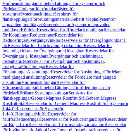
Värmeanslutningar
Tillbehör
Tätningar för systemrör och
rördelar
Tätningar för rördelar
Fästen för
systemrör
Systempackningar
Set skruv för
flänskopplingar
Förbrukningsmaterial
Geberit Mepla
Systemrör
tappvatten, multilayer
Reservdelar för Systemrör tappvatten,
multilayer
Rördelar
Reservdelar för Rördelar
Kopplingar
Reservdelar
för Kopplingar
Reduceringar
Reservdelar för
Reduceringar
Övergångsvinklar
Reservdelar för Övergångsvinklar
T-
rör
Reservdelar för T-rör
Invändig cirkulation
Reservdelar för
Invändig cirkulation
Övergångar ej löstagbara
Reservdelar för
Övergångar ej löstagbara
Övergångar och anslutningar,
löstagbara
Reservdelar för Övergångar och anslutningar,
löstagbara
Förslutningar
Reservdelar för
Förslutningar
Anslutningar
Reservdelar för Anslutningar
Fördelare
med gängad anslutning
Reservdelar för Fördelare med gängad
anslutning
Värmeanslutningar
Reservdelar för
Värmeanslutningar
Tillbehör
Tätningar för rörledningar och
rördelar
Rörfästen
Systempackningar
Set skruv för
flänskopplingar
Geberit Mapress Rostfritt Stål
Geberit Mapress
Rostfritt Stål
Reservdelar för Geberit Mapress Rostfritt Stål
Systemrör
1.4401
Reservdelar för Systemrör
1.4401
Rörnipplar
Muffar
Reservdelar för
Muffar
Reduceringar
Reservdelar för Reduceringar
Böjar
Reservdelar
för Böjar
T-rör
Reservdelar för T-rör
Invändig cirkulation
Reservdelar
för Invändig cirkulation
Övergångar ej löstagbara
Reservdelar för