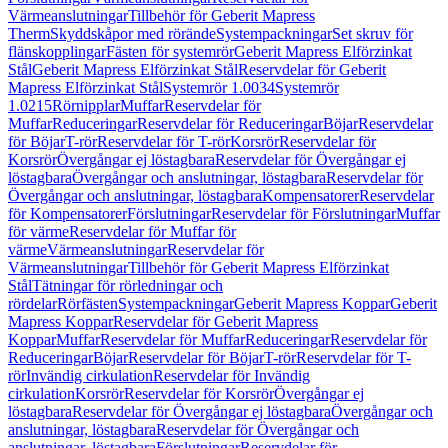
Värmeanslutningar
Tillbehör för Geberit Mapress
Therm
Skyddskåpor med rörände
Systempackningar
Set skruv för
flänskopplingar
Fästen för systemrör
Geberit Mapress Elförzinkat
Stål
Geberit Mapress Elförzinkat Stål
Reservdelar för Geberit
Mapress Elförzinkat Stål
Systemrör 1.0034
Systemrör
1.0215
Rörnipplar
Muffar
Reservdelar för
Muffar
Reduceringar
Reservdelar för Reduceringar
Böjar
Reservdelar
för Böjar
T-rör
Reservdelar för T-rör
Korsrör
Reservdelar för
Korsrör
Övergångar ej löstagbara
Reservdelar för Övergångar ej
löstagbara
Övergångar och anslutningar, löstagbara
Reservdelar för
Övergångar och anslutningar, löstagbara
Kompensatorer
Reservdelar
för Kompensatorer
Förslutningar
Reservdelar för Förslutningar
Muffar
för värme
Reservdelar för Muffar för
värme
Värmeanslutningar
Reservdelar för
Värmeanslutningar
Tillbehör för Geberit Mapress Elförzinkat
Stål
Tätningar för rörledningar och
rördelar
Rörfästen
Systempackningar
Geberit Mapress Koppar
Geberit
Mapress Koppar
Reservdelar för Geberit Mapress
Koppar
Muffar
Reservdelar för Muffar
Reduceringar
Reservdelar för
Reduceringar
Böjar
Reservdelar för Böjar
T-rör
Reservdelar för T-
rör
Invändig cirkulation
Reservdelar för Invändig
cirkulation
Korsrör
Reservdelar för Korsrör
Övergångar ej
löstagbara
Reservdelar för Övergångar ej löstagbara
Övergångar och
anslutningar, löstagbara
Reservdelar för Övergångar och
anslutningar, löstagbara
Förslutningar
Reservdelar för