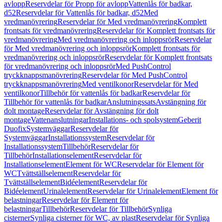
avlopp
Reservdelar för Propp för avlopp
Vattenlås för badkar,
d52
Reservdelar för Vattenlås för badkar, d52
Med
vredmanövrering
Reservdelar för Med vredmanövrering
Komplett
frontsats för vredmanövrering
Reservdelar för Komplett frontsats för
vredmanövrering
Med vredmanövrering och inloppsrör
Reservdelar
för Med vredmanövrering och inloppsrör
Komplett frontsats för
vredmanövrering och inloppsrör
Reservdelar för Komplett frontsats
för vredmanövrering och inloppsrör
Med PushControl
tryckknappsmanövrering
Reservdelar för Med PushControl
tryckknappsmanövrering
Med ventilkonor
Reservdelar för Med
ventilkonor
Tillbehör för vattenlås för badkar
Reservdelar för
Tillbehör för vattenlås för badkar
Anslutningssats
Avstängning för
dolt montage
Reservdelar för Avstängning för dolt
montage
Vattenanslutningar
Installations- och spolsystem
Geberit
Duofix
Systemväggar
Reservdelar för
Systemväggar
Installationssystem
Reservdelar för
Installationssystem
Tillbehör
Reservdelar för
Tillbehör
Installationselement
Reservdelar för
Installationselement
Element för WC
Reservdelar för Element för
WC
Tvättställselement
Reservdelar för
Tvättställselement
Bidéelement
Reservdelar för
Bidéelement
Urinalelement
Reservdelar för Urinalelement
Element för
belastningar
Reservdelar för Element för
belastningar
Tillbehör
Reservdelar för Tillbehör
Synliga
cisterner
Synliga cisterner för WC, av plast
Reservdelar för Synliga