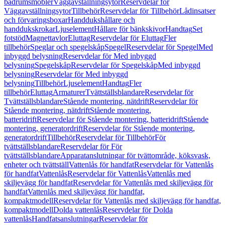
badrumsmöbler
Väggavställningsytor
Reservdelar för
Väggavställningsytor
Tillbehör
Reservdelar för Tillbehör
Lådinsatser
och förvaringsboxar
Handdukshållare och
handdukskrokar
Ljuselement
Hållare för bänkskivor
Handtag
Set
fotstöd
Magnettavlor
Eluttag
Reservdelar för Eluttag
Fler
tillbehör
Speglar och spegelskåp
Spegel
Reservdelar för Spegel
Med
inbyggd belysning
Reservdelar för Med inbyggd
belysning
Spegelskåp
Reservdelar för Spegelskåp
Med inbyggd
belysning
Reservdelar för Med inbyggd
belysning
Tillbehör
Ljuselement
Handtag
Fler
tillbehör
Eluttag
Armaturer
Tvättställsblandare
Reservdelar för
Tvättställsblandare
Stående montering, nätdrift
Reservdelar för
Stående montering, nätdrift
Stående montering,
batteridrift
Reservdelar för Stående montering, batteridrift
Stående
montering, generatordrift
Reservdelar för Stående montering,
generatordrift
Tillbehör
Reservdelar för Tillbehör
För
tvättställsblandare
Reservdelar för För
tvättställsblandare
Apparatanslutningar för tvättområde, köksvask,
enheter och tvättställ
Vattenlås för handfat
Reservdelar för Vattenlås
för handfat
Vattenlås
Reservdelar för Vattenlås
Vattenlås med
skiljevägg för handfat
Reservdelar för Vattenlås med skiljevägg för
handfat
Vattenlås med skiljevägg för handfat,
kompaktmodell
Reservdelar för Vattenlås med skiljevägg för handfat,
kompaktmodell
Dolda vattenlås
Reservdelar för Dolda
vattenlås
Handfatsanslutningar
Reservdelar för