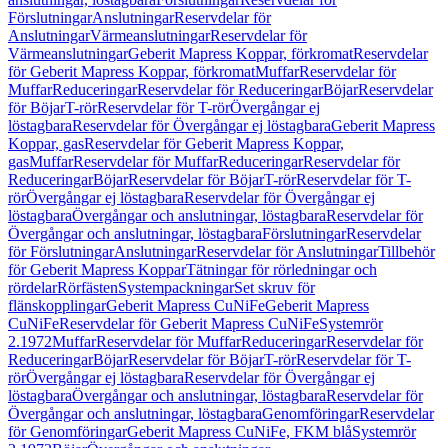
Förslutningar
Anslutningar
Reservdelar för
Anslutningar
Värmeanslutningar
Reservdelar för
Värmeanslutningar
Geberit Mapress Koppar, förkromat
Reservdelar
för Geberit Mapress Koppar, förkromat
Muffar
Reservdelar för
Muffar
Reduceringar
Reservdelar för Reduceringar
Böjar
Reservdelar
för Böjar
T-rör
Reservdelar för T-rör
Övergångar ej
löstagbara
Reservdelar för Övergångar ej löstagbara
Geberit Mapress
Koppar, gas
Reservdelar för Geberit Mapress Koppar,
gas
Muffar
Reservdelar för Muffar
Reduceringar
Reservdelar för
Reduceringar
Böjar
Reservdelar för Böjar
T-rör
Reservdelar för T-
rör
Övergångar ej löstagbara
Reservdelar för Övergångar ej
löstagbara
Övergångar och anslutningar, löstagbara
Reservdelar för
Övergångar och anslutningar, löstagbara
Förslutningar
Reservdelar
för Förslutningar
Anslutningar
Reservdelar för Anslutningar
Tillbehör
för Geberit Mapress Koppar
Tätningar för rörledningar och
rördelar
Rörfästen
Systempackningar
Set skruv för
flänskopplingar
Geberit Mapress CuNiFe
Geberit Mapress
CuNiFe
Reservdelar för Geberit Mapress CuNiFe
Systemrör
2.1972
Muffar
Reservdelar för Muffar
Reduceringar
Reservdelar för
Reduceringar
Böjar
Reservdelar för Böjar
T-rör
Reservdelar för T-
rör
Övergångar ej löstagbara
Reservdelar för Övergångar ej
löstagbara
Övergångar och anslutningar, löstagbara
Reservdelar för
Övergångar och anslutningar, löstagbara
Genomföringar
Reservdelar
för Genomföringar
Geberit Mapress CuNiFe, FKM blå
Systemrör