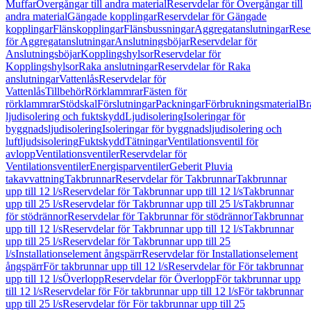
Muffar
Övergångar till andra material
Reservdelar för Övergångar till
andra material
Gängade kopplingar
Reservdelar för Gängade
kopplingar
Flänskopplingar
Flänsbussningar
Aggregatanslutningar
Rese
för Aggregatanslutningar
Anslutningsböjar
Reservdelar för
Anslutningsböjar
Kopplingshylsor
Reservdelar för
Kopplingshylsor
Raka anslutningar
Reservdelar för Raka
anslutningar
Vattenlås
Reservdelar för
Vattenlås
Tillbehör
Rörklammrar
Fästen för
rörklammrar
Stödskal
Förslutningar
Packningar
Förbrukningsmaterial
Br
ljudisolering och fuktskydd
Ljudisolering
Isoleringar för
byggnadsljudisolering
Isoleringar för byggnadsljudisolering och
luftljudsisolering
Fuktskydd
Tätningar
Ventilationsventil för
avlopp
Ventilationsventiler
Reservdelar för
Ventilationsventiler
Energisparventiler
Geberit Pluvia
takavvattning
Takbrunnar
Reservdelar för Takbrunnar
Takbrunnar
upp till 12 l/s
Reservdelar för Takbrunnar upp till 12 l/s
Takbrunnar
upp till 25 l/s
Reservdelar för Takbrunnar upp till 25 l/s
Takbrunnar
för stödrännor
Reservdelar för Takbrunnar för stödrännor
Takbrunnar
upp till 12 l/s
Reservdelar för Takbrunnar upp till 12 l/s
Takbrunnar
upp till 25 l/s
Reservdelar för Takbrunnar upp till 25
l/s
Installationselement ångspärr
Reservdelar för Installationselement
ångspärr
För takbrunnar upp till 12 l/s
Reservdelar för För takbrunnar
upp till 12 l/s
Överlopp
Reservdelar för Överlopp
För takbrunnar upp
till 12 l/s
Reservdelar för För takbrunnar upp till 12 l/s
För takbrunnar
upp till 25 l/s
Reservdelar för För takbrunnar upp till 25