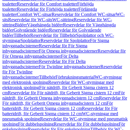
toaletter
Reservdelar för Comfort toaletter
Förhöjda
toaletter
Reservdelar för Förhöjda toaletter
Förlängda
toaletter
Comfort WC-sitsar
Reservdelar för Comfort WC-sitsar
WC-
sits
Reservdelar för WC-sits
WC-sittring
Reservdelar för WC-
sittring
Bidéer
Vägghängda bidéer
Reservdelar för Vägghängda
bidéer
Golvstående bidéer
Reservdelar för Golvstående
bidéer
Tillbehör
Reservdelar för Tillbehör
Spolplattor och WC-
styrningar
Spolplattor
Reservdelar för Spolplattor
För Sigma
inbyggnadscisterner
Reservdelar för För Sigma
inbyggnadscisterner
För Omega inbyggnadscisterner
Reservdelar för
För Omega inbyggnadscisterner
För Delta
inbyggnadscisterner
Reservdelar för För Delta
inbyggnadscisterner
För Twinline inbyggnadscisterner
Reservdelar
för För Twinline
inbyggnadscisterner
Tillbehör
Förbrukningsmaterial
WC-styrningar
med elektronisk spolning
Reservdelar för WC-styrningar med
elektronisk spolning
För nätdrift, för Geberit Sigma cistern 12
cm
Reservdelar för För nätdrift, för Geberit Sigma cistern 12 cm
För
nätdrift, för Geberit Omega inbyggnadscistern 12 cm
Reservdelar för
För nätdrift, för Geberit Omega inbyggnadscistern 12 cm
För
batteridrift, för Geberit Sigma cistern 12 cm
Reservdelar för För
batteridrift, för Geberit Sigma cistern 12 cm
WC-styrningar med
pneumatisk spolning
Reservdelar för WC-styrningar med pneumatisk
spolning
För dubbelspolning
Reservdelar för För dubbelspolning
För
enkelspolning
Reservdelar för För enkelspolning
Tillbehör för WC-