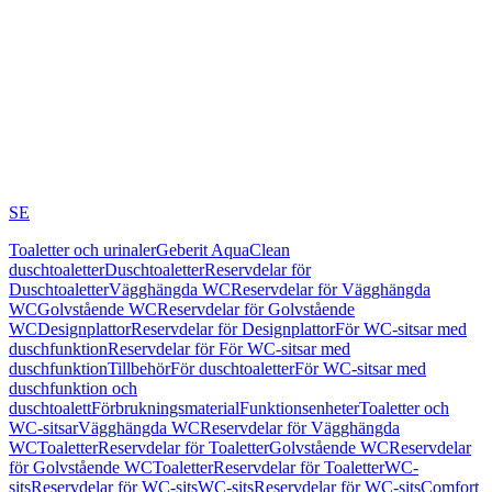
SE
Toaletter och urinaler
Geberit AquaClean
duschtoaletter
Duschtoaletter
Reservdelar för
Duschtoaletter
Vägghängda WC
Reservdelar för Vägghängda
WC
Golvstående WC
Reservdelar för Golvstående
WC
Designplattor
Reservdelar för Designplattor
För WC-sitsar med
duschfunktion
Reservdelar för För WC-sitsar med
duschfunktion
Tillbehör
För duschtoaletter
För WC-sitsar med
duschfunktion och
duschtoalett
Förbrukningsmaterial
Funktionsenheter
Toaletter och
WC-sitsar
Vägghängda WC
Reservdelar för Vägghängda
WC
Toaletter
Reservdelar för Toaletter
Golvstående WC
Reservdelar
för Golvstående WC
Toaletter
Reservdelar för Toaletter
WC-
sits
Reservdelar för WC-sits
WC-sits
Reservdelar för WC-sits
Comfort