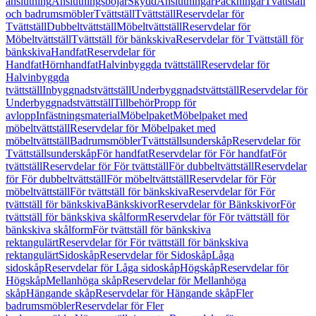
anslutning
Anslutningsböjar
Skydd
Anslutningar
Packningar
Tvättställ
och badrumsmöbler
Tvättställ
Tvättställ
Reservdelar för
Tvättställ
Dubbeltvättställ
Möbeltvättställ
Reservdelar för
Möbeltvättställ
Tvättställ för bänkskiva
Reservdelar för Tvättställ för
bänkskiva
Handfat
Reservdelar för
Handfat
Hörnhandfat
Halvinbyggda tvättställ
Reservdelar för
Halvinbyggda
tvättställ
Inbyggnadstvättställ
Underbyggnadstvättställ
Reservdelar för
Underbyggnadstvättställ
Tillbehör
Propp för
avlopp
Infästningsmaterial
Möbelpaket
Möbelpaket med
möbeltvättställ
Reservdelar för Möbelpaket med
möbeltvättställ
Badrumsmöbler
Tvättställsunderskåp
Reservdelar för
Tvättställsunderskåp
För handfat
Reservdelar för För handfat
För
tvättställ
Reservdelar för För tvättställ
För dubbeltvättställ
Reservdelar
för För dubbeltvättställ
För möbeltvättställ
Reservdelar för För
möbeltvättställ
För tvättställ för bänkskiva
Reservdelar för För
tvättställ för bänkskiva
Bänkskivor
Reservdelar för Bänkskivor
För
tvättställ för bänkskiva skålform
Reservdelar för För tvättställ för
bänkskiva skålform
För tvättställ för bänkskiva
rektangulärt
Reservdelar för För tvättställ för bänkskiva
rektangulärt
Sidoskåp
Reservdelar för Sidoskåp
Låga
sidoskåp
Reservdelar för Låga sidoskåp
Högskåp
Reservdelar för
Högskåp
Mellanhöga skåp
Reservdelar för Mellanhöga
skåp
Hängande skåp
Reservdelar för Hängande skåp
Fler
badrumsmöbler
Reservdelar för Fler