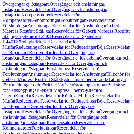
Övergångar ej löstagbara
Övergångar och anslutningar,
löstagbara
Reservdelar för Övergångar och anslutningar,
löstagbara
Kompensatorer
Reservdelar för
Kompensatorer
Genomföringar
Förslutningar
Reservdelar för
Förslutningar
Anslutningar
Reservdelar för Anslutningar
Geberit
Mapress Rostfritt Stål, gas
Reservdelar för Geberit Mapress Rostfritt
Stål, gas
Systemrör 1.4401
Reservdelar för Systemrör
1.4401
Rörnipplar
Muffar
Reservdelar för
Muffar
Reduceringar
Reservdelar för Reduceringar
Böjar
Reservdelar
för Böjar
T-rör
Reservdelar för T-rör
Övergångar ej
löstagbara
Reservdelar för Övergångar ej löstagbara
Övergångar och
anslutningar, löstagbara
Reservdelar för Övergångar och
anslutningar, löstagbara
Förslutningar
Reservdelar för
Förslutningar
Anslutningar
Reservdelar för Anslutningar
Tillbehör för
Geberit Mapress Rostfritt Stål
Skyddskåpor med rörände
Tätningar
för rörledningar och rördelar
Rörfästen
Systempackningar
Set skruv
för flänskopplingar
Geberit Mapress Therm
Systemrör
Therm
Rördelar
Reservdelar för Rördelar
Muffar
Reservdelar för
Muffar
Reduceringar
Reservdelar för Reduceringar
Böjar
Reservdelar
för Böjar
T-rör
Reservdelar för T-rör
Övergångar ej
löstagbara
Reservdelar för Övergångar ej löstagbara
Övergångar och
anslutningar, löstagbara
Reservdelar för Övergångar och
anslutningar, löstagbara
Kompensatorer
Reservdelar för
Kompensatorer
Förslutningar
Reservdelar för
Förslutningar
Värmeanslutningar
Reservdelar för