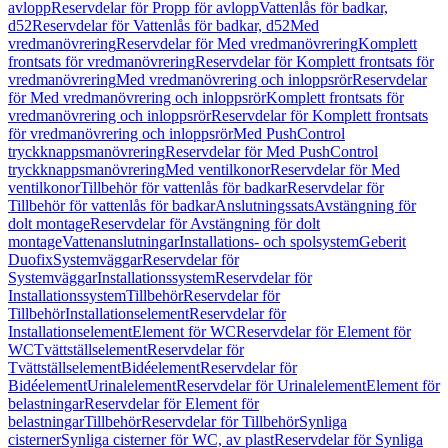
avlopp
Reservdelar för Propp för avlopp
Vattenlås för badkar,
d52
Reservdelar för Vattenlås för badkar, d52
Med
vredmanövrering
Reservdelar för Med vredmanövrering
Komplett
frontsats för vredmanövrering
Reservdelar för Komplett frontsats för
vredmanövrering
Med vredmanövrering och inloppsrör
Reservdelar
för Med vredmanövrering och inloppsrör
Komplett frontsats för
vredmanövrering och inloppsrör
Reservdelar för Komplett frontsats
för vredmanövrering och inloppsrör
Med PushControl
tryckknappsmanövrering
Reservdelar för Med PushControl
tryckknappsmanövrering
Med ventilkonor
Reservdelar för Med
ventilkonor
Tillbehör för vattenlås för badkar
Reservdelar för
Tillbehör för vattenlås för badkar
Anslutningssats
Avstängning för
dolt montage
Reservdelar för Avstängning för dolt
montage
Vattenanslutningar
Installations- och spolsystem
Geberit
Duofix
Systemväggar
Reservdelar för
Systemväggar
Installationssystem
Reservdelar för
Installationssystem
Tillbehör
Reservdelar för
Tillbehör
Installationselement
Reservdelar för
Installationselement
Element för WC
Reservdelar för Element för
WC
Tvättställselement
Reservdelar för
Tvättställselement
Bidéelement
Reservdelar för
Bidéelement
Urinalelement
Reservdelar för Urinalelement
Element för
belastningar
Reservdelar för Element för
belastningar
Tillbehör
Reservdelar för Tillbehör
Synliga
cisterner
Synliga cisterner för WC, av plast
Reservdelar för Synliga