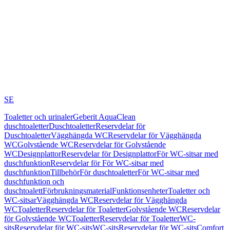
SE
Toaletter och urinaler
Geberit AquaClean
duschtoaletter
Duschtoaletter
Reservdelar för
Duschtoaletter
Vägghängda WC
Reservdelar för Vägghängda
WC
Golvstående WC
Reservdelar för Golvstående
WC
Designplattor
Reservdelar för Designplattor
För WC-sitsar med
duschfunktion
Reservdelar för För WC-sitsar med
duschfunktion
Tillbehör
För duschtoaletter
För WC-sitsar med
duschfunktion och
duschtoalett
Förbrukningsmaterial
Funktionsenheter
Toaletter och
WC-sitsar
Vägghängda WC
Reservdelar för Vägghängda
WC
Toaletter
Reservdelar för Toaletter
Golvstående WC
Reservdelar
för Golvstående WC
Toaletter
Reservdelar för Toaletter
WC-
sits
Reservdelar för WC-sits
WC-sits
Reservdelar för WC-sits
Comfort