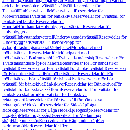
anslutning
Anslutningsböjar
Skydd
Anslutningar
Packningar
Tvättställ
och badrumsmöbler
Tvättställ
Tvättställ
Reservdelar för
Tvättställ
Dubbeltvättställ
Möbeltvättställ
Reservdelar för
Möbeltvättställ
Tvättställ för bänkskiva
Reservdelar för Tvättställ för
bänkskiva
Handfat
Reservdelar för
Handfat
Hörnhandfat
Halvinbyggda tvättställ
Reservdelar för
Halvinbyggda
tvättställ
Inbyggnadstvättställ
Underbyggnadstvättställ
Reservdelar för
Underbyggnadstvättställ
Tillbehör
Propp för
avlopp
Infästningsmaterial
Möbelpaket
Möbelpaket med
möbeltvättställ
Reservdelar för Möbelpaket med
möbeltvättställ
Badrumsmöbler
Tvättställsunderskåp
Reservdelar för
Tvättställsunderskåp
För handfat
Reservdelar för För handfat
För
tvättställ
Reservdelar för För tvättställ
För dubbeltvättställ
Reservdelar
för För dubbeltvättställ
För möbeltvättställ
Reservdelar för För
möbeltvättställ
För tvättställ för bänkskiva
Reservdelar för För
tvättställ för bänkskiva
Bänkskivor
Reservdelar för Bänkskivor
För
tvättställ för bänkskiva skålform
Reservdelar för För tvättställ för
bänkskiva skålform
För tvättställ för bänkskiva
rektangulärt
Reservdelar för För tvättställ för bänkskiva
rektangulärt
Sidoskåp
Reservdelar för Sidoskåp
Låga
sidoskåp
Reservdelar för Låga sidoskåp
Högskåp
Reservdelar för
Högskåp
Mellanhöga skåp
Reservdelar för Mellanhöga
skåp
Hängande skåp
Reservdelar för Hängande skåp
Fler
badrumsmöbler
Reservdelar för Fler