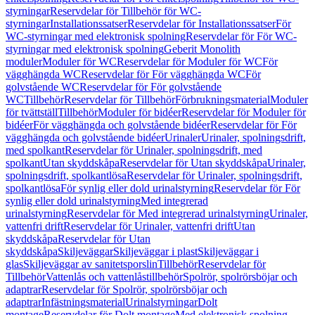
styrningar
Reservdelar för Tillbehör för WC-
styrningar
Installationssatser
Reservdelar för Installationssatser
För
WC-styrningar med elektronisk spolning
Reservdelar för För WC-
styrningar med elektronisk spolning
Geberit Monolith
moduler
Moduler för WC
Reservdelar för Moduler för WC
För
vägghängda WC
Reservdelar för För vägghängda WC
För
golvstående WC
Reservdelar för För golvstående
WC
Tillbehör
Reservdelar för Tillbehör
Förbrukningsmaterial
Moduler
för tvättställ
Tillbehör
Moduler för bidéer
Reservdelar för Moduler för
bidéer
För vägghängda och golvstående bidéer
Reservdelar för För
vägghängda och golvstående bidéer
Urinaler
Urinaler, spolningsdrift,
med spolkant
Reservdelar för Urinaler, spolningsdrift, med
spolkant
Utan skyddskåpa
Reservdelar för Utan skyddskåpa
Urinaler,
spolningsdrift, spolkantlösa
Reservdelar för Urinaler, spolningsdrift,
spolkantlösa
För synlig eller dold urinalstyrning
Reservdelar för För
synlig eller dold urinalstyrning
Med integrerad
urinalstyrning
Reservdelar för Med integrerad urinalstyrning
Urinaler,
vattenfri drift
Reservdelar för Urinaler, vattenfri drift
Utan
skyddskåpa
Reservdelar för Utan
skyddskåpa
Skiljeväggar
Skiljeväggar i plast
Skiljeväggar i
glas
Skiljeväggar av sanitetsporslin
Tillbehör
Reservdelar för
Tillbehör
Vattenlås och vattenlåstillbehör
Spolrör, spolrörsböjar och
adaptrar
Reservdelar för Spolrör, spolrörsböjar och
adaptrar
Infästningsmaterial
Urinalstyrningar
Dolt
montage
Reservdelar för Dolt montage
Med elektronisk spolning,