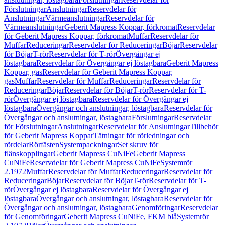
Förslutningar
Anslutningar
Reservdelar för
Anslutningar
Värmeanslutningar
Reservdelar för
Värmeanslutningar
Geberit Mapress Koppar, förkromat
Reservdelar
för Geberit Mapress Koppar, förkromat
Muffar
Reservdelar för
Muffar
Reduceringar
Reservdelar för Reduceringar
Böjar
Reservdelar
för Böjar
T-rör
Reservdelar för T-rör
Övergångar ej
löstagbara
Reservdelar för Övergångar ej löstagbara
Geberit Mapress
Koppar, gas
Reservdelar för Geberit Mapress Koppar,
gas
Muffar
Reservdelar för Muffar
Reduceringar
Reservdelar för
Reduceringar
Böjar
Reservdelar för Böjar
T-rör
Reservdelar för T-
rör
Övergångar ej löstagbara
Reservdelar för Övergångar ej
löstagbara
Övergångar och anslutningar, löstagbara
Reservdelar för
Övergångar och anslutningar, löstagbara
Förslutningar
Reservdelar
för Förslutningar
Anslutningar
Reservdelar för Anslutningar
Tillbehör
för Geberit Mapress Koppar
Tätningar för rörledningar och
rördelar
Rörfästen
Systempackningar
Set skruv för
flänskopplingar
Geberit Mapress CuNiFe
Geberit Mapress
CuNiFe
Reservdelar för Geberit Mapress CuNiFe
Systemrör
2.1972
Muffar
Reservdelar för Muffar
Reduceringar
Reservdelar för
Reduceringar
Böjar
Reservdelar för Böjar
T-rör
Reservdelar för T-
rör
Övergångar ej löstagbara
Reservdelar för Övergångar ej
löstagbara
Övergångar och anslutningar, löstagbara
Reservdelar för
Övergångar och anslutningar, löstagbara
Genomföringar
Reservdelar
för Genomföringar
Geberit Mapress CuNiFe, FKM blå
Systemrör