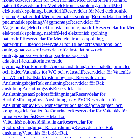
nätdrift
Reservdelar för Med elektronisk spolning, nätdrift
Med
elektronisk spolning, batteridrift
Reservdelar för Med elektronisk
spolning, batteridrift
Med pneumatisk spolning
Reservdelar för Med
pneumatisk spolning
Väggmontage
Reservdelar för
Väggmontage
Med elektronisk spolning, nätdrift
Reservdelar för Med
elektronisk spolning, nätdrift
Med elektronisk spolning,
batteridrift
Reservdelar för Med elektronisk spolning,
batteridrift
Tillbehör
Reservdelar för Tillbehör
Installations- och
ombyggnadssatser
Reservdelar för Installations- och
ombyggnadssatser
Spolrör, spolrörsböjar och
adaptrar
Täckplattor
Integrerade
styrningar
Fjärrkontroller
Apparatanslutningar för toaletter, urinaler
och bidéer
Vattenlås för WC och tvättställ
Reservdelar för Vattenlås
för WC och tvättställ
Anslutningsböjar
Reservdelar för
Anslutningsböjar
Rak anslutning
Reservdelar för Rak
anslutning
Anslutningssats
Reservdelar för
Anslutningssats
Spolrörsförlängningar
Reservdelar för
Spolrörsförlängningar
Anslutningar av PVC
Reservdelar för
Anslutningar av PVC
Manschetter och täckkåpor
Adapter- och
kopplingsdelar
Vattenlås för urinaler
Reservdelar för Vattenlås för
urinaler
Vattenlås
Reservdelar för
Vattenlås
Spolrörsförlängningar
Reservdelar för
Spolrörsförlängningar
Rak anslutning
Reservdelar för Rak
anslutning
Vattenlås för bidéer
Rak