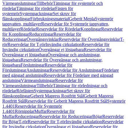
Värmeanslutningar
Tillbehör
Tätningar för systemrör och
rördelar
Tätningar för rördelar
Fästen för
systemrör
Systempackningar
Set skruv för
flänskopplingar
Förbrukningsmaterial
Geberit Mepla
Systemrör
tappvatten, multilayer
Reservdelar för Systemrör tappvatten,
multilayer
Rördelar
Reservdelar för Rördelar
Kopplingar
Reservdelar
för Kopplingar
Reduceringar
Reservdelar för
Reduceringar
Övergångsvinklar
Reservdelar för Övergångsvinklar
T-
rör
Reservdelar för T-rör
Invändig cirkulation
Reservdelar för
Invändig cirkulation
Övergångar ej löstagbara
Reservdelar för
Övergångar ej löstagbara
Övergångar och anslutningar,
löstagbara
Reservdelar för Övergångar och anslutningar,
löstagbara
Förslutningar
Reservdelar för
Förslutningar
Anslutningar
Reservdelar för Anslutningar
Fördelare
med gängad anslutning
Reservdelar för Fördelare med gängad
anslutning
Värmeanslutningar
Reservdelar för
Värmeanslutningar
Tillbehör
Tätningar för rörledningar och
rördelar
Rörfästen
Systempackningar
Set skruv för
flänskopplingar
Geberit Mapress Rostfritt Stål
Geberit Mapress
Rostfritt Stål
Reservdelar för Geberit Mapress Rostfritt Stål
Systemrör
1.4401
Reservdelar för Systemrör
1.4401
Rörnipplar
Muffar
Reservdelar för
Muffar
Reduceringar
Reservdelar för Reduceringar
Böjar
Reservdelar
för Böjar
T-rör
Reservdelar för T-rör
Invändig cirkulation
Reservdelar
för Invändig cirkulation
Övergångar ej löstagbara
Reservdelar för