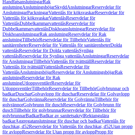
Handfatsanslutningar
Rak
anslutning
Anslutningsböjar
Skydd
Anslutningar
Reservdelar för
Anslutningar
Packningar
Vattenlås för köksvaskar
Reservdelar för
Vattenlås för köksvaskar
Vattenlås
Reservdelar för
Vattenlås
Dubbelkammarvattenlås
Reservdelar för
Dubbelkammarvattenlås
Diskhoanslutningar
Reservdelar för
Diskhoanslutningar
Rak anslutning
Reservdelar för Rak
anslutning
Tillbehör
Reservdelar för Tillbehör
Vattenlås för
sanitärenheter
Reservdelar för Vattenlås för sanitärenheter
Dolda
vattenlås
Reservdelar för Dolda vattenlås
Synliga
vattenlås
Reservdelar för Synliga vattenlås
Anslutningar
Reservdelar
för Anslutningar
Tillbehör
Vattenlås för tvättställ
Reservdelar för
Vattenlås för tvättställ
Vattenlås
Reservdelar för
Vattenlås
Anslutningsböjar
Reservdelar för Anslutningsböjar
Rak
anslutning
Reservdelar för Rak
anslutning
Utloppsventiler
Reservdelar för
Utloppsventiler
Tillbehör
Reservdelar för Tillbehör
Golvbrunnar och
badkar
Duschar
Golvavlopp för duschar
Reservdelar för Golvavlopp
för duschar
Golvränna
Reservdelar för Golvränna
Tillbehör för
golvrännor
Golvbrunn för dusch
Reservdelar för Golvbrunn för
dusch
Tillbehör för golvbrunnar
Reservdelar för Tillbehör för
golvbrunnar
Badkar
Badkar av sanitetsakryl
Rektangulära
badkar
Aggregatanslutningar för duschar och badkar
Vattenlås för
duschkar, d52
Reservdelar för Vattenlås för duschkar, d52
Utan propp
för avlopp
Reservdelar för Utan propp för avlopp
Propp för