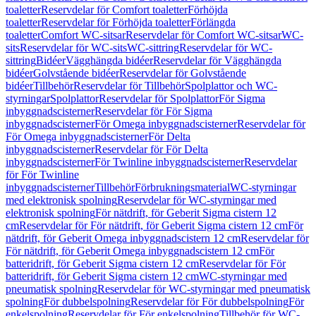
toaletter
Reservdelar för Comfort toaletter
Förhöjda
toaletter
Reservdelar för Förhöjda toaletter
Förlängda
toaletter
Comfort WC-sitsar
Reservdelar för Comfort WC-sitsar
WC-
sits
Reservdelar för WC-sits
WC-sittring
Reservdelar för WC-
sittring
Bidéer
Vägghängda bidéer
Reservdelar för Vägghängda
bidéer
Golvstående bidéer
Reservdelar för Golvstående
bidéer
Tillbehör
Reservdelar för Tillbehör
Spolplattor och WC-
styrningar
Spolplattor
Reservdelar för Spolplattor
För Sigma
inbyggnadscisterner
Reservdelar för För Sigma
inbyggnadscisterner
För Omega inbyggnadscisterner
Reservdelar för
För Omega inbyggnadscisterner
För Delta
inbyggnadscisterner
Reservdelar för För Delta
inbyggnadscisterner
För Twinline inbyggnadscisterner
Reservdelar
för För Twinline
inbyggnadscisterner
Tillbehör
Förbrukningsmaterial
WC-styrningar
med elektronisk spolning
Reservdelar för WC-styrningar med
elektronisk spolning
För nätdrift, för Geberit Sigma cistern 12
cm
Reservdelar för För nätdrift, för Geberit Sigma cistern 12 cm
För
nätdrift, för Geberit Omega inbyggnadscistern 12 cm
Reservdelar för
För nätdrift, för Geberit Omega inbyggnadscistern 12 cm
För
batteridrift, för Geberit Sigma cistern 12 cm
Reservdelar för För
batteridrift, för Geberit Sigma cistern 12 cm
WC-styrningar med
pneumatisk spolning
Reservdelar för WC-styrningar med pneumatisk
spolning
För dubbelspolning
Reservdelar för För dubbelspolning
För
enkelspolning
Reservdelar för För enkelspolning
Tillbehör för WC-