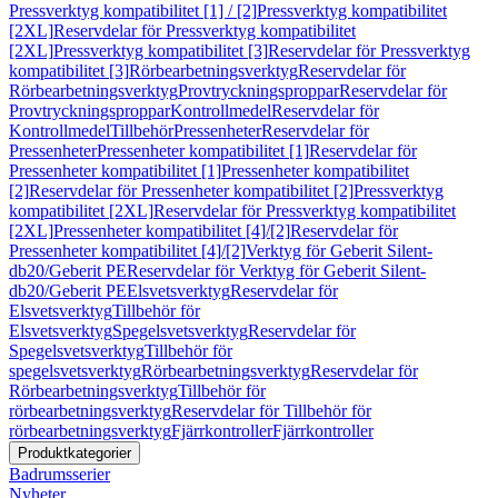
Pressverktyg kompatibilitet [1] / [2]
Pressverktyg kompatibilitet
[2XL]
Reservdelar för Pressverktyg kompatibilitet
[2XL]
Pressverktyg kompatibilitet [3]
Reservdelar för Pressverktyg
kompatibilitet [3]
Rörbearbetningsverktyg
Reservdelar för
Rörbearbetningsverktyg
Provtryckningsproppar
Reservdelar för
Provtryckningsproppar
Kontrollmedel
Reservdelar för
Kontrollmedel
Tillbehör
Pressenheter
Reservdelar för
Pressenheter
Pressenheter kompatibilitet [1]
Reservdelar för
Pressenheter kompatibilitet [1]
Pressenheter kompatibilitet
[2]
Reservdelar för Pressenheter kompatibilitet [2]
Pressverktyg
kompatibilitet [2XL]
Reservdelar för Pressverktyg kompatibilitet
[2XL]
Pressenheter kompatibilitet [4]/[2]
Reservdelar för
Pressenheter kompatibilitet [4]/[2]
Verktyg för Geberit Silent-
db20/Geberit PE
Reservdelar för Verktyg för Geberit Silent-
db20/Geberit PE
Elsvetsverktyg
Reservdelar för
Elsvetsverktyg
Tillbehör för
Elsvetsverktyg
Spegelsvetsverktyg
Reservdelar för
Spegelsvetsverktyg
Tillbehör för
spegelsvetsverktyg
Rörbearbetningsverktyg
Reservdelar för
Rörbearbetningsverktyg
Tillbehör för
rörbearbetningsverktyg
Reservdelar för Tillbehör för
rörbearbetningsverktyg
Fjärrkontroller
Fjärrkontroller
Produktkategorier
Badrumsserier
Nyheter