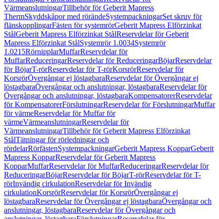
Värmeanslutningar
Tillbehör för Geberit Mapress
Therm
Skyddskåpor med rörände
Systempackningar
Set skruv för
flänskopplingar
Fästen för systemrör
Geberit Mapress Elförzinkat
Stål
Geberit Mapress Elförzinkat Stål
Reservdelar för Geberit
Mapress Elförzinkat Stål
Systemrör 1.0034
Systemrör
1.0215
Rörnipplar
Muffar
Reservdelar för
Muffar
Reduceringar
Reservdelar för Reduceringar
Böjar
Reservdelar
för Böjar
T-rör
Reservdelar för T-rör
Korsrör
Reservdelar för
Korsrör
Övergångar ej löstagbara
Reservdelar för Övergångar ej
löstagbara
Övergångar och anslutningar, löstagbara
Reservdelar för
Övergångar och anslutningar, löstagbara
Kompensatorer
Reservdelar
för Kompensatorer
Förslutningar
Reservdelar för Förslutningar
Muffar
för värme
Reservdelar för Muffar för
värme
Värmeanslutningar
Reservdelar för
Värmeanslutningar
Tillbehör för Geberit Mapress Elförzinkat
Stål
Tätningar för rörledningar och
rördelar
Rörfästen
Systempackningar
Geberit Mapress Koppar
Geberit
Mapress Koppar
Reservdelar för Geberit Mapress
Koppar
Muffar
Reservdelar för Muffar
Reduceringar
Reservdelar för
Reduceringar
Böjar
Reservdelar för Böjar
T-rör
Reservdelar för T-
rör
Invändig cirkulation
Reservdelar för Invändig
cirkulation
Korsrör
Reservdelar för Korsrör
Övergångar ej
löstagbara
Reservdelar för Övergångar ej löstagbara
Övergångar och
anslutningar, löstagbara
Reservdelar för Övergångar och
anslutningar, löstagbara
Förslutningar
Reservdelar för