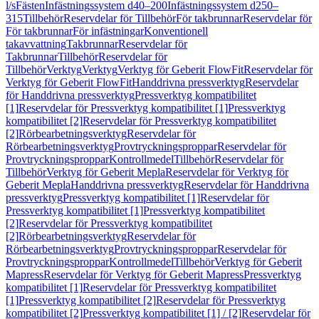
l/s
Fästen
Infästningssystem d40–200
Infästningssystem d250–
315
Tillbehör
Reservdelar för Tillbehör
För takbrunnar
Reservdelar för
För takbrunnar
För infästningar
Konventionell
takavvattning
Takbrunnar
Reservdelar för
Takbrunnar
Tillbehör
Reservdelar för
Tillbehör
Verktyg
Verktyg
Verktyg för Geberit FlowFit
Reservdelar för
Verktyg för Geberit FlowFit
Handdrivna pressverktyg
Reservdelar
för Handdrivna pressverktyg
Pressverktyg kompatibilitet
[1]
Reservdelar för Pressverktyg kompatibilitet [1]
Pressverktyg
kompatibilitet [2]
Reservdelar för Pressverktyg kompatibilitet
[2]
Rörbearbetningsverktyg
Reservdelar för
Rörbearbetningsverktyg
Provtryckningsproppar
Reservdelar för
Provtryckningsproppar
Kontrollmedel
Tillbehör
Reservdelar för
Tillbehör
Verktyg för Geberit Mepla
Reservdelar för Verktyg för
Geberit Mepla
Handdrivna pressverktyg
Reservdelar för Handdrivna
pressverktyg
Pressverktyg kompatibilitet [1]
Reservdelar för
Pressverktyg kompatibilitet [1]
Pressverktyg kompatibilitet
[2]
Reservdelar för Pressverktyg kompatibilitet
[2]
Rörbearbetningsverktyg
Reservdelar för
Rörbearbetningsverktyg
Provtryckningsproppar
Reservdelar för
Provtryckningsproppar
Kontrollmedel
Tillbehör
Verktyg för Geberit
Mapress
Reservdelar för Verktyg för Geberit Mapress
Pressverktyg
kompatibilitet [1]
Reservdelar för Pressverktyg kompatibilitet
[1]
Pressverktyg kompatibilitet [2]
Reservdelar för Pressverktyg
kompatibilitet [2]
Pressverktyg kompatibilitet [1] / [2]
Reservdelar för