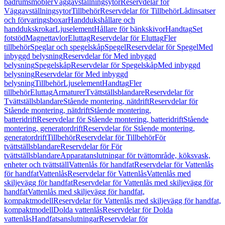
badrumsmöbler
Väggavställningsytor
Reservdelar för
Väggavställningsytor
Tillbehör
Reservdelar för Tillbehör
Lådinsatser
och förvaringsboxar
Handdukshållare och
handdukskrokar
Ljuselement
Hållare för bänkskivor
Handtag
Set
fotstöd
Magnettavlor
Eluttag
Reservdelar för Eluttag
Fler
tillbehör
Speglar och spegelskåp
Spegel
Reservdelar för Spegel
Med
inbyggd belysning
Reservdelar för Med inbyggd
belysning
Spegelskåp
Reservdelar för Spegelskåp
Med inbyggd
belysning
Reservdelar för Med inbyggd
belysning
Tillbehör
Ljuselement
Handtag
Fler
tillbehör
Eluttag
Armaturer
Tvättställsblandare
Reservdelar för
Tvättställsblandare
Stående montering, nätdrift
Reservdelar för
Stående montering, nätdrift
Stående montering,
batteridrift
Reservdelar för Stående montering, batteridrift
Stående
montering, generatordrift
Reservdelar för Stående montering,
generatordrift
Tillbehör
Reservdelar för Tillbehör
För
tvättställsblandare
Reservdelar för För
tvättställsblandare
Apparatanslutningar för tvättområde, köksvask,
enheter och tvättställ
Vattenlås för handfat
Reservdelar för Vattenlås
för handfat
Vattenlås
Reservdelar för Vattenlås
Vattenlås med
skiljevägg för handfat
Reservdelar för Vattenlås med skiljevägg för
handfat
Vattenlås med skiljevägg för handfat,
kompaktmodell
Reservdelar för Vattenlås med skiljevägg för handfat,
kompaktmodell
Dolda vattenlås
Reservdelar för Dolda
vattenlås
Handfatsanslutningar
Reservdelar för