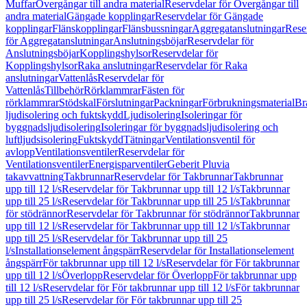
Muffar
Övergångar till andra material
Reservdelar för Övergångar till
andra material
Gängade kopplingar
Reservdelar för Gängade
kopplingar
Flänskopplingar
Flänsbussningar
Aggregatanslutningar
Rese
för Aggregatanslutningar
Anslutningsböjar
Reservdelar för
Anslutningsböjar
Kopplingshylsor
Reservdelar för
Kopplingshylsor
Raka anslutningar
Reservdelar för Raka
anslutningar
Vattenlås
Reservdelar för
Vattenlås
Tillbehör
Rörklammrar
Fästen för
rörklammrar
Stödskal
Förslutningar
Packningar
Förbrukningsmaterial
Br
ljudisolering och fuktskydd
Ljudisolering
Isoleringar för
byggnadsljudisolering
Isoleringar för byggnadsljudisolering och
luftljudsisolering
Fuktskydd
Tätningar
Ventilationsventil för
avlopp
Ventilationsventiler
Reservdelar för
Ventilationsventiler
Energisparventiler
Geberit Pluvia
takavvattning
Takbrunnar
Reservdelar för Takbrunnar
Takbrunnar
upp till 12 l/s
Reservdelar för Takbrunnar upp till 12 l/s
Takbrunnar
upp till 25 l/s
Reservdelar för Takbrunnar upp till 25 l/s
Takbrunnar
för stödrännor
Reservdelar för Takbrunnar för stödrännor
Takbrunnar
upp till 12 l/s
Reservdelar för Takbrunnar upp till 12 l/s
Takbrunnar
upp till 25 l/s
Reservdelar för Takbrunnar upp till 25
l/s
Installationselement ångspärr
Reservdelar för Installationselement
ångspärr
För takbrunnar upp till 12 l/s
Reservdelar för För takbrunnar
upp till 12 l/s
Överlopp
Reservdelar för Överlopp
För takbrunnar upp
till 12 l/s
Reservdelar för För takbrunnar upp till 12 l/s
För takbrunnar
upp till 25 l/s
Reservdelar för För takbrunnar upp till 25