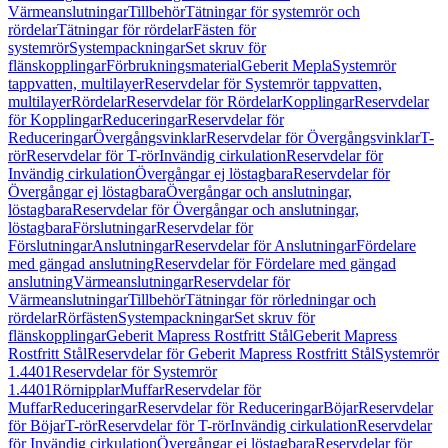
Värmeanslutningar
Tillbehör
Tätningar för systemrör och
rördelar
Tätningar för rördelar
Fästen för
systemrör
Systempackningar
Set skruv för
flänskopplingar
Förbrukningsmaterial
Geberit Mepla
Systemrör
tappvatten, multilayer
Reservdelar för Systemrör tappvatten,
multilayer
Rördelar
Reservdelar för Rördelar
Kopplingar
Reservdelar
för Kopplingar
Reduceringar
Reservdelar för
Reduceringar
Övergångsvinklar
Reservdelar för Övergångsvinklar
T-
rör
Reservdelar för T-rör
Invändig cirkulation
Reservdelar för
Invändig cirkulation
Övergångar ej löstagbara
Reservdelar för
Övergångar ej löstagbara
Övergångar och anslutningar,
löstagbara
Reservdelar för Övergångar och anslutningar,
löstagbara
Förslutningar
Reservdelar för
Förslutningar
Anslutningar
Reservdelar för Anslutningar
Fördelare
med gängad anslutning
Reservdelar för Fördelare med gängad
anslutning
Värmeanslutningar
Reservdelar för
Värmeanslutningar
Tillbehör
Tätningar för rörledningar och
rördelar
Rörfästen
Systempackningar
Set skruv för
flänskopplingar
Geberit Mapress Rostfritt Stål
Geberit Mapress
Rostfritt Stål
Reservdelar för Geberit Mapress Rostfritt Stål
Systemrör
1.4401
Reservdelar för Systemrör
1.4401
Rörnipplar
Muffar
Reservdelar för
Muffar
Reduceringar
Reservdelar för Reduceringar
Böjar
Reservdelar
för Böjar
T-rör
Reservdelar för T-rör
Invändig cirkulation
Reservdelar
för Invändig cirkulation
Övergångar ej löstagbara
Reservdelar för