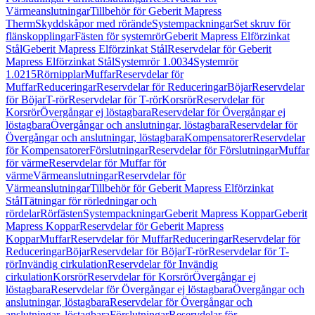
Värmeanslutningar
Tillbehör för Geberit Mapress
Therm
Skyddskåpor med rörände
Systempackningar
Set skruv för
flänskopplingar
Fästen för systemrör
Geberit Mapress Elförzinkat
Stål
Geberit Mapress Elförzinkat Stål
Reservdelar för Geberit
Mapress Elförzinkat Stål
Systemrör 1.0034
Systemrör
1.0215
Rörnipplar
Muffar
Reservdelar för
Muffar
Reduceringar
Reservdelar för Reduceringar
Böjar
Reservdelar
för Böjar
T-rör
Reservdelar för T-rör
Korsrör
Reservdelar för
Korsrör
Övergångar ej löstagbara
Reservdelar för Övergångar ej
löstagbara
Övergångar och anslutningar, löstagbara
Reservdelar för
Övergångar och anslutningar, löstagbara
Kompensatorer
Reservdelar
för Kompensatorer
Förslutningar
Reservdelar för Förslutningar
Muffar
för värme
Reservdelar för Muffar för
värme
Värmeanslutningar
Reservdelar för
Värmeanslutningar
Tillbehör för Geberit Mapress Elförzinkat
Stål
Tätningar för rörledningar och
rördelar
Rörfästen
Systempackningar
Geberit Mapress Koppar
Geberit
Mapress Koppar
Reservdelar för Geberit Mapress
Koppar
Muffar
Reservdelar för Muffar
Reduceringar
Reservdelar för
Reduceringar
Böjar
Reservdelar för Böjar
T-rör
Reservdelar för T-
rör
Invändig cirkulation
Reservdelar för Invändig
cirkulation
Korsrör
Reservdelar för Korsrör
Övergångar ej
löstagbara
Reservdelar för Övergångar ej löstagbara
Övergångar och
anslutningar, löstagbara
Reservdelar för Övergångar och
anslutningar, löstagbara
Förslutningar
Reservdelar för