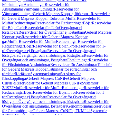
Förslutningar
Anslutningar
Reservdelar för
Anslutningar
Värmeanslutningar
Reservdelar för
Värmeanslutningar
Geberit Mapress Koppar, förkromat
Reservdelar
för Geberit Mapress Koppar, förkromat
Muffar
Reservdelar för
Muffar
Reduceringar
Reservdelar för Reduceringar
Böjar
Reservdelar
för Böjar
T-rör
Reservdelar för T-rör
Övergångar ej
löstagbara
Reservdelar för Övergångar ej löstagbara
Geberit Mapress
Koppar, gas
Reservdelar för Geberit Mapress Koppar,
gas
Muffar
Reservdelar för Muffar
Reduceringar
Reservdelar för
Reduceringar
Böjar
Reservdelar för Böjar
T-rör
Reservdelar för T-
rör
Övergångar ej löstagbara
Reservdelar för Övergångar ej
löstagbara
Övergångar och anslutningar, löstagbara
Reservdelar för
Övergångar och anslutningar, löstagbara
Förslutningar
Reservdelar
för Förslutningar
Anslutningar
Reservdelar för Anslutningar
Tillbehör
för Geberit Mapress Koppar
Tätningar för rörledningar och
rördelar
Rörfästen
Systempackningar
Set skruv för
flänskopplingar
Geberit Mapress CuNiFe
Geberit Mapress
CuNiFe
Reservdelar för Geberit Mapress CuNiFe
Systemrör
2.1972
Muffar
Reservdelar för Muffar
Reduceringar
Reservdelar för
Reduceringar
Böjar
Reservdelar för Böjar
T-rör
Reservdelar för T-
rör
Övergångar ej löstagbara
Reservdelar för Övergångar ej
löstagbara
Övergångar och anslutningar, löstagbara
Reservdelar för
Övergångar och anslutningar, löstagbara
Genomföringar
Reservdelar
för Genomföringar
Geberit Mapress CuNiFe, FKM blå
Systemrör