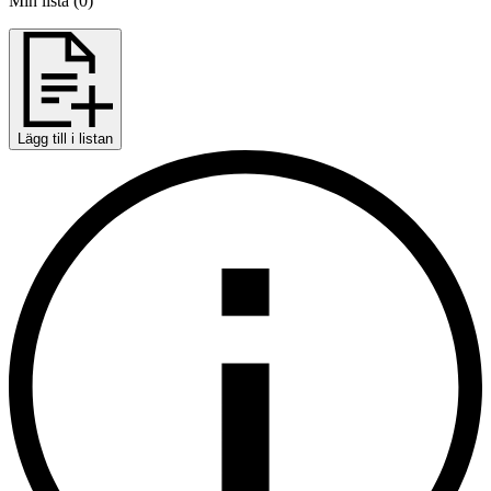
Min lista
(
0
)
Lägg till i listan