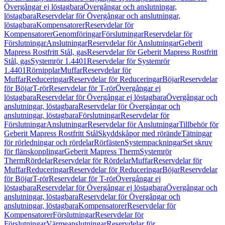
Övergångar ej löstagbara
Övergångar och anslutningar,
löstagbara
Reservdelar för Övergångar och anslutningar,
löstagbara
Kompensatorer
Reservdelar för
Kompensatorer
Genomföringar
Förslutningar
Reservdelar för
Förslutningar
Anslutningar
Reservdelar för Anslutningar
Geberit
Mapress Rostfritt Stål, gas
Reservdelar för Geberit Mapress Rostfritt
Stål, gas
Systemrör 1.4401
Reservdelar för Systemrör
1.4401
Rörnipplar
Muffar
Reservdelar för
Muffar
Reduceringar
Reservdelar för Reduceringar
Böjar
Reservdelar
för Böjar
T-rör
Reservdelar för T-rör
Övergångar ej
löstagbara
Reservdelar för Övergångar ej löstagbara
Övergångar och
anslutningar, löstagbara
Reservdelar för Övergångar och
anslutningar, löstagbara
Förslutningar
Reservdelar för
Förslutningar
Anslutningar
Reservdelar för Anslutningar
Tillbehör för
Geberit Mapress Rostfritt Stål
Skyddskåpor med rörände
Tätningar
för rörledningar och rördelar
Rörfästen
Systempackningar
Set skruv
för flänskopplingar
Geberit Mapress Therm
Systemrör
Therm
Rördelar
Reservdelar för Rördelar
Muffar
Reservdelar för
Muffar
Reduceringar
Reservdelar för Reduceringar
Böjar
Reservdelar
för Böjar
T-rör
Reservdelar för T-rör
Övergångar ej
löstagbara
Reservdelar för Övergångar ej löstagbara
Övergångar och
anslutningar, löstagbara
Reservdelar för Övergångar och
anslutningar, löstagbara
Kompensatorer
Reservdelar för
Kompensatorer
Förslutningar
Reservdelar för
Förslutningar
Värmeanslutningar
Reservdelar för