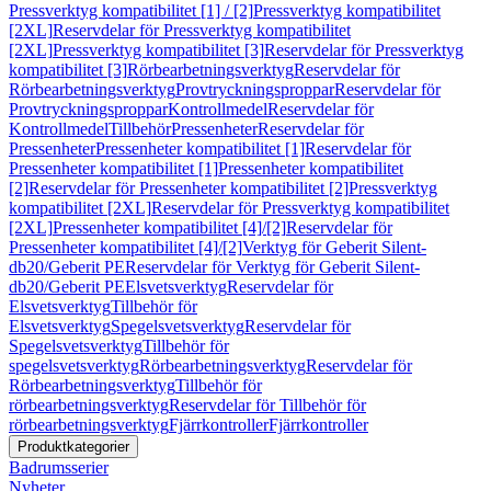
Pressverktyg kompatibilitet [1] / [2]
Pressverktyg kompatibilitet
[2XL]
Reservdelar för Pressverktyg kompatibilitet
[2XL]
Pressverktyg kompatibilitet [3]
Reservdelar för Pressverktyg
kompatibilitet [3]
Rörbearbetningsverktyg
Reservdelar för
Rörbearbetningsverktyg
Provtryckningsproppar
Reservdelar för
Provtryckningsproppar
Kontrollmedel
Reservdelar för
Kontrollmedel
Tillbehör
Pressenheter
Reservdelar för
Pressenheter
Pressenheter kompatibilitet [1]
Reservdelar för
Pressenheter kompatibilitet [1]
Pressenheter kompatibilitet
[2]
Reservdelar för Pressenheter kompatibilitet [2]
Pressverktyg
kompatibilitet [2XL]
Reservdelar för Pressverktyg kompatibilitet
[2XL]
Pressenheter kompatibilitet [4]/[2]
Reservdelar för
Pressenheter kompatibilitet [4]/[2]
Verktyg för Geberit Silent-
db20/Geberit PE
Reservdelar för Verktyg för Geberit Silent-
db20/Geberit PE
Elsvetsverktyg
Reservdelar för
Elsvetsverktyg
Tillbehör för
Elsvetsverktyg
Spegelsvetsverktyg
Reservdelar för
Spegelsvetsverktyg
Tillbehör för
spegelsvetsverktyg
Rörbearbetningsverktyg
Reservdelar för
Rörbearbetningsverktyg
Tillbehör för
rörbearbetningsverktyg
Reservdelar för Tillbehör för
rörbearbetningsverktyg
Fjärrkontroller
Fjärrkontroller
Produktkategorier
Badrumsserier
Nyheter