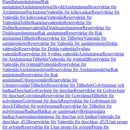
Handfatsanslutningar
Rak
anslutning
Anslutningsböjar
Skydd
Anslutningar
Reservdelar för
Anslutningar
Packningar
Vattenlås för köksvaskar
Reservdelar för
Vattenlås för köksvaskar
Vattenlås
Reservdelar för
Vattenlås
Dubbelkammarvattenlås
Reservdelar för
Dubbelkammarvattenlås
Diskhoanslutningar
Reservdelar för
Diskhoanslutningar
Rak anslutning
Reservdelar för Rak
anslutning
Tillbehör
Reservdelar för Tillbehör
Vattenlås för
sanitärenheter
Reservdelar för Vattenlås för sanitärenheter
Dolda
vattenlås
Reservdelar för Dolda vattenlås
Synliga
vattenlås
Reservdelar för Synliga vattenlås
Anslutningar
Reservdelar
för Anslutningar
Tillbehör
Vattenlås för tvättställ
Reservdelar för
Vattenlås för tvättställ
Vattenlås
Reservdelar för
Vattenlås
Anslutningsböjar
Reservdelar för Anslutningsböjar
Rak
anslutning
Reservdelar för Rak
anslutning
Utloppsventiler
Reservdelar för
Utloppsventiler
Tillbehör
Reservdelar för Tillbehör
Golvbrunnar och
badkar
Duschar
Golvavlopp för duschar
Reservdelar för Golvavlopp
för duschar
Golvränna
Reservdelar för Golvränna
Tillbehör för
golvrännor
Golvbrunn för dusch
Reservdelar för Golvbrunn för
dusch
Tillbehör för golvbrunnar
Reservdelar för Tillbehör för
golvbrunnar
Badkar
Badkar av sanitetsakryl
Rektangulära
badkar
Aggregatanslutningar för duschar och badkar
Vattenlås för
duschkar, d52
Reservdelar för Vattenlås för duschkar, d52
Utan propp
för avlopp
Reservdelar för Utan propp för avlopp
Propp för