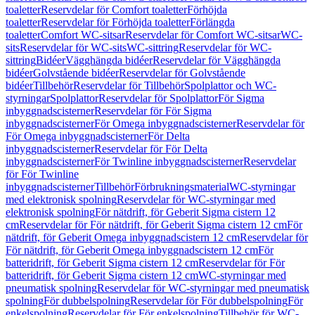
toaletter
Reservdelar för Comfort toaletter
Förhöjda
toaletter
Reservdelar för Förhöjda toaletter
Förlängda
toaletter
Comfort WC-sitsar
Reservdelar för Comfort WC-sitsar
WC-
sits
Reservdelar för WC-sits
WC-sittring
Reservdelar för WC-
sittring
Bidéer
Vägghängda bidéer
Reservdelar för Vägghängda
bidéer
Golvstående bidéer
Reservdelar för Golvstående
bidéer
Tillbehör
Reservdelar för Tillbehör
Spolplattor och WC-
styrningar
Spolplattor
Reservdelar för Spolplattor
För Sigma
inbyggnadscisterner
Reservdelar för För Sigma
inbyggnadscisterner
För Omega inbyggnadscisterner
Reservdelar för
För Omega inbyggnadscisterner
För Delta
inbyggnadscisterner
Reservdelar för För Delta
inbyggnadscisterner
För Twinline inbyggnadscisterner
Reservdelar
för För Twinline
inbyggnadscisterner
Tillbehör
Förbrukningsmaterial
WC-styrningar
med elektronisk spolning
Reservdelar för WC-styrningar med
elektronisk spolning
För nätdrift, för Geberit Sigma cistern 12
cm
Reservdelar för För nätdrift, för Geberit Sigma cistern 12 cm
För
nätdrift, för Geberit Omega inbyggnadscistern 12 cm
Reservdelar för
För nätdrift, för Geberit Omega inbyggnadscistern 12 cm
För
batteridrift, för Geberit Sigma cistern 12 cm
Reservdelar för För
batteridrift, för Geberit Sigma cistern 12 cm
WC-styrningar med
pneumatisk spolning
Reservdelar för WC-styrningar med pneumatisk
spolning
För dubbelspolning
Reservdelar för För dubbelspolning
För
enkelspolning
Reservdelar för För enkelspolning
Tillbehör för WC-