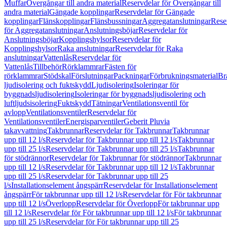
Muffar
Övergångar till andra material
Reservdelar för Övergångar till
andra material
Gängade kopplingar
Reservdelar för Gängade
kopplingar
Flänskopplingar
Flänsbussningar
Aggregatanslutningar
Rese
för Aggregatanslutningar
Anslutningsböjar
Reservdelar för
Anslutningsböjar
Kopplingshylsor
Reservdelar för
Kopplingshylsor
Raka anslutningar
Reservdelar för Raka
anslutningar
Vattenlås
Reservdelar för
Vattenlås
Tillbehör
Rörklammrar
Fästen för
rörklammrar
Stödskal
Förslutningar
Packningar
Förbrukningsmaterial
Br
ljudisolering och fuktskydd
Ljudisolering
Isoleringar för
byggnadsljudisolering
Isoleringar för byggnadsljudisolering och
luftljudsisolering
Fuktskydd
Tätningar
Ventilationsventil för
avlopp
Ventilationsventiler
Reservdelar för
Ventilationsventiler
Energisparventiler
Geberit Pluvia
takavvattning
Takbrunnar
Reservdelar för Takbrunnar
Takbrunnar
upp till 12 l/s
Reservdelar för Takbrunnar upp till 12 l/s
Takbrunnar
upp till 25 l/s
Reservdelar för Takbrunnar upp till 25 l/s
Takbrunnar
för stödrännor
Reservdelar för Takbrunnar för stödrännor
Takbrunnar
upp till 12 l/s
Reservdelar för Takbrunnar upp till 12 l/s
Takbrunnar
upp till 25 l/s
Reservdelar för Takbrunnar upp till 25
l/s
Installationselement ångspärr
Reservdelar för Installationselement
ångspärr
För takbrunnar upp till 12 l/s
Reservdelar för För takbrunnar
upp till 12 l/s
Överlopp
Reservdelar för Överlopp
För takbrunnar upp
till 12 l/s
Reservdelar för För takbrunnar upp till 12 l/s
För takbrunnar
upp till 25 l/s
Reservdelar för För takbrunnar upp till 25