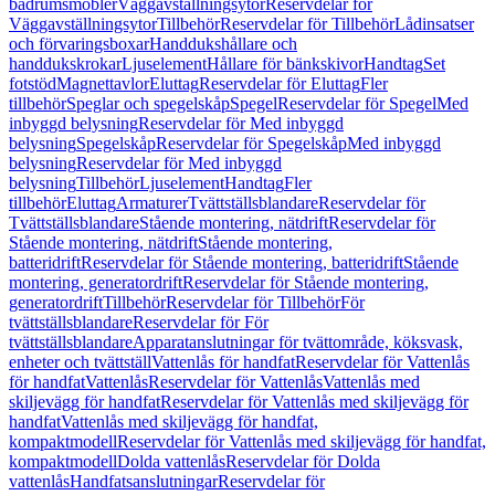
badrumsmöbler
Väggavställningsytor
Reservdelar för
Väggavställningsytor
Tillbehör
Reservdelar för Tillbehör
Lådinsatser
och förvaringsboxar
Handdukshållare och
handdukskrokar
Ljuselement
Hållare för bänkskivor
Handtag
Set
fotstöd
Magnettavlor
Eluttag
Reservdelar för Eluttag
Fler
tillbehör
Speglar och spegelskåp
Spegel
Reservdelar för Spegel
Med
inbyggd belysning
Reservdelar för Med inbyggd
belysning
Spegelskåp
Reservdelar för Spegelskåp
Med inbyggd
belysning
Reservdelar för Med inbyggd
belysning
Tillbehör
Ljuselement
Handtag
Fler
tillbehör
Eluttag
Armaturer
Tvättställsblandare
Reservdelar för
Tvättställsblandare
Stående montering, nätdrift
Reservdelar för
Stående montering, nätdrift
Stående montering,
batteridrift
Reservdelar för Stående montering, batteridrift
Stående
montering, generatordrift
Reservdelar för Stående montering,
generatordrift
Tillbehör
Reservdelar för Tillbehör
För
tvättställsblandare
Reservdelar för För
tvättställsblandare
Apparatanslutningar för tvättområde, köksvask,
enheter och tvättställ
Vattenlås för handfat
Reservdelar för Vattenlås
för handfat
Vattenlås
Reservdelar för Vattenlås
Vattenlås med
skiljevägg för handfat
Reservdelar för Vattenlås med skiljevägg för
handfat
Vattenlås med skiljevägg för handfat,
kompaktmodell
Reservdelar för Vattenlås med skiljevägg för handfat,
kompaktmodell
Dolda vattenlås
Reservdelar för Dolda
vattenlås
Handfatsanslutningar
Reservdelar för