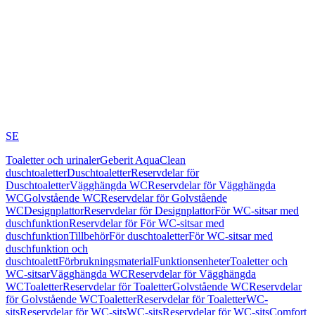
SE
Toaletter och urinaler
Geberit AquaClean
duschtoaletter
Duschtoaletter
Reservdelar för
Duschtoaletter
Vägghängda WC
Reservdelar för Vägghängda
WC
Golvstående WC
Reservdelar för Golvstående
WC
Designplattor
Reservdelar för Designplattor
För WC-sitsar med
duschfunktion
Reservdelar för För WC-sitsar med
duschfunktion
Tillbehör
För duschtoaletter
För WC-sitsar med
duschfunktion och
duschtoalett
Förbrukningsmaterial
Funktionsenheter
Toaletter och
WC-sitsar
Vägghängda WC
Reservdelar för Vägghängda
WC
Toaletter
Reservdelar för Toaletter
Golvstående WC
Reservdelar
för Golvstående WC
Toaletter
Reservdelar för Toaletter
WC-
sits
Reservdelar för WC-sits
WC-sits
Reservdelar för WC-sits
Comfort