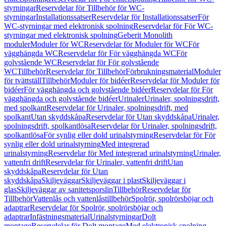
styrningar
Reservdelar för Tillbehör för WC-
styrningar
Installationssatser
Reservdelar för Installationssatser
För
WC-styrningar med elektronisk spolning
Reservdelar för För WC-
styrningar med elektronisk spolning
Geberit Monolith
moduler
Moduler för WC
Reservdelar för Moduler för WC
För
vägghängda WC
Reservdelar för För vägghängda WC
För
golvstående WC
Reservdelar för För golvstående
WC
Tillbehör
Reservdelar för Tillbehör
Förbrukningsmaterial
Moduler
för tvättställ
Tillbehör
Moduler för bidéer
Reservdelar för Moduler för
bidéer
För vägghängda och golvstående bidéer
Reservdelar för För
vägghängda och golvstående bidéer
Urinaler
Urinaler, spolningsdrift,
med spolkant
Reservdelar för Urinaler, spolningsdrift, med
spolkant
Utan skyddskåpa
Reservdelar för Utan skyddskåpa
Urinaler,
spolningsdrift, spolkantlösa
Reservdelar för Urinaler, spolningsdrift,
spolkantlösa
För synlig eller dold urinalstyrning
Reservdelar för För
synlig eller dold urinalstyrning
Med integrerad
urinalstyrning
Reservdelar för Med integrerad urinalstyrning
Urinaler,
vattenfri drift
Reservdelar för Urinaler, vattenfri drift
Utan
skyddskåpa
Reservdelar för Utan
skyddskåpa
Skiljeväggar
Skiljeväggar i plast
Skiljeväggar i
glas
Skiljeväggar av sanitetsporslin
Tillbehör
Reservdelar för
Tillbehör
Vattenlås och vattenlåstillbehör
Spolrör, spolrörsböjar och
adaptrar
Reservdelar för Spolrör, spolrörsböjar och
adaptrar
Infästningsmaterial
Urinalstyrningar
Dolt
montage
Reservdelar för Dolt montage
Med elektronisk spolning,