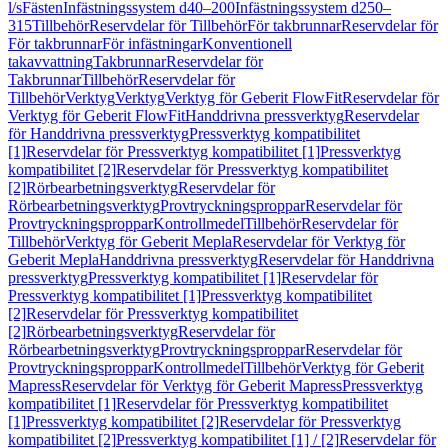
l/s
Fästen
Infästningssystem d40–200
Infästningssystem d250–
315
Tillbehör
Reservdelar för Tillbehör
För takbrunnar
Reservdelar för
För takbrunnar
För infästningar
Konventionell
takavvattning
Takbrunnar
Reservdelar för
Takbrunnar
Tillbehör
Reservdelar för
Tillbehör
Verktyg
Verktyg
Verktyg för Geberit FlowFit
Reservdelar för
Verktyg för Geberit FlowFit
Handdrivna pressverktyg
Reservdelar
för Handdrivna pressverktyg
Pressverktyg kompatibilitet
[1]
Reservdelar för Pressverktyg kompatibilitet [1]
Pressverktyg
kompatibilitet [2]
Reservdelar för Pressverktyg kompatibilitet
[2]
Rörbearbetningsverktyg
Reservdelar för
Rörbearbetningsverktyg
Provtryckningsproppar
Reservdelar för
Provtryckningsproppar
Kontrollmedel
Tillbehör
Reservdelar för
Tillbehör
Verktyg för Geberit Mepla
Reservdelar för Verktyg för
Geberit Mepla
Handdrivna pressverktyg
Reservdelar för Handdrivna
pressverktyg
Pressverktyg kompatibilitet [1]
Reservdelar för
Pressverktyg kompatibilitet [1]
Pressverktyg kompatibilitet
[2]
Reservdelar för Pressverktyg kompatibilitet
[2]
Rörbearbetningsverktyg
Reservdelar för
Rörbearbetningsverktyg
Provtryckningsproppar
Reservdelar för
Provtryckningsproppar
Kontrollmedel
Tillbehör
Verktyg för Geberit
Mapress
Reservdelar för Verktyg för Geberit Mapress
Pressverktyg
kompatibilitet [1]
Reservdelar för Pressverktyg kompatibilitet
[1]
Pressverktyg kompatibilitet [2]
Reservdelar för Pressverktyg
kompatibilitet [2]
Pressverktyg kompatibilitet [1] / [2]
Reservdelar för