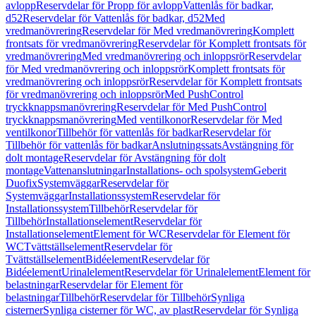
avlopp
Reservdelar för Propp för avlopp
Vattenlås för badkar,
d52
Reservdelar för Vattenlås för badkar, d52
Med
vredmanövrering
Reservdelar för Med vredmanövrering
Komplett
frontsats för vredmanövrering
Reservdelar för Komplett frontsats för
vredmanövrering
Med vredmanövrering och inloppsrör
Reservdelar
för Med vredmanövrering och inloppsrör
Komplett frontsats för
vredmanövrering och inloppsrör
Reservdelar för Komplett frontsats
för vredmanövrering och inloppsrör
Med PushControl
tryckknappsmanövrering
Reservdelar för Med PushControl
tryckknappsmanövrering
Med ventilkonor
Reservdelar för Med
ventilkonor
Tillbehör för vattenlås för badkar
Reservdelar för
Tillbehör för vattenlås för badkar
Anslutningssats
Avstängning för
dolt montage
Reservdelar för Avstängning för dolt
montage
Vattenanslutningar
Installations- och spolsystem
Geberit
Duofix
Systemväggar
Reservdelar för
Systemväggar
Installationssystem
Reservdelar för
Installationssystem
Tillbehör
Reservdelar för
Tillbehör
Installationselement
Reservdelar för
Installationselement
Element för WC
Reservdelar för Element för
WC
Tvättställselement
Reservdelar för
Tvättställselement
Bidéelement
Reservdelar för
Bidéelement
Urinalelement
Reservdelar för Urinalelement
Element för
belastningar
Reservdelar för Element för
belastningar
Tillbehör
Reservdelar för Tillbehör
Synliga
cisterner
Synliga cisterner för WC, av plast
Reservdelar för Synliga