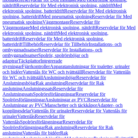
nätdrift
Reservdelar för Med elektronisk spolning, nätdrift
Med
elektronisk spolning, batteridrift
Reservdelar för Med elektronisk
spolning, batteridrift
Med pneumatisk spolning
Reservdelar för Med
pneumatisk spolning
Väggmontage
Reservdelar för
Väggmontage
Med elektronisk spolning, nätdrift
Reservdelar för Med
elektronisk spolning, nätdrift
Med elektronisk spolning,
batteridrift
Reservdelar för Med elektronisk spolning,
batteridrift
Tillbehör
Reservdelar för Tillbehör
Installations- och
ombyggnadssatser
Reservdelar för Installations- och
ombyggnadssatser
Spolrör, spolrörsböjar och
adaptrar
Täckplattor
Integrerade
styrningar
Fjärrkontroller
Apparatanslutningar för toaletter, urinaler
och bidéer
Vattenlås för WC och tvättställ
Reservdelar för Vattenlås
för WC och tvättställ
Anslutningsböjar
Reservdelar för
Anslutningsböjar
Rak anslutning
Reservdelar för Rak
anslutning
Anslutningssats
Reservdelar för
Anslutningssats
Spolrörsförlängningar
Reservdelar för
Spolrörsförlängningar
Anslutningar av PVC
Reservdelar för
Anslutningar av PVC
Manschetter och täckkåpor
Adapter- och
kopplingsdelar
Vattenlås för urinaler
Reservdelar för Vattenlås för
urinaler
Vattenlås
Reservdelar för
Vattenlås
Spolrörsförlängningar
Reservdelar för
Spolrörsförlängningar
Rak anslutning
Reservdelar för Rak
anslutning
Vattenlås för bidéer
Rak