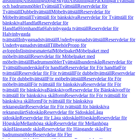
anslutning
Anslutningsböjar
Skydd
Anslutningar
Packningar
Tvättställ
och badrumsmöbler
Tvättställ
Tvättställ
Reservdelar för
Tvättställ
Dubbeltvättställ
Möbeltvättställ
Reservdelar för
Möbeltvättställ
Tvättställ för bänkskiva
Reservdelar för Tvättställ för
bänkskiva
Handfat
Reservdelar för
Handfat
Hörnhandfat
Halvinbyggda tvättställ
Reservdelar för
Halvinbyggda
tvättställ
Inbyggnadstvättställ
Underbyggnadstvättställ
Reservdelar för
Underbyggnadstvättställ
Tillbehör
Propp för
avlopp
Infästningsmaterial
Möbelpaket
Möbelpaket med
möbeltvättställ
Reservdelar för Möbelpaket med
möbeltvättställ
Badrumsmöbler
Tvättställsunderskåp
Reservdelar för
Tvättställsunderskåp
För handfat
Reservdelar för För handfat
För
tvättställ
Reservdelar för För tvättställ
För dubbeltvättställ
Reservdelar
för För dubbeltvättställ
För möbeltvättställ
Reservdelar för För
möbeltvättställ
För tvättställ för bänkskiva
Reservdelar för För
tvättställ för bänkskiva
Bänkskivor
Reservdelar för Bänkskivor
För
tvättställ för bänkskiva skålform
Reservdelar för För tvättställ för
bänkskiva skålform
För tvättställ för bänkskiva
rektangulärt
Reservdelar för För tvättställ för bänkskiva
rektangulärt
Sidoskåp
Reservdelar för Sidoskåp
Låga
sidoskåp
Reservdelar för Låga sidoskåp
Högskåp
Reservdelar för
Högskåp
Mellanhöga skåp
Reservdelar för Mellanhöga
skåp
Hängande skåp
Reservdelar för Hängande skåp
Fler
badrumsmöbler
Reservdelar för Fler