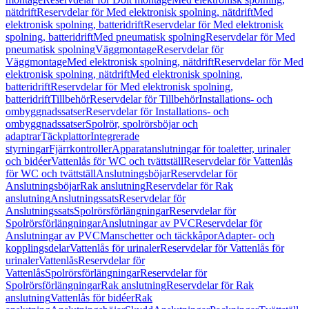
nätdrift
Reservdelar för Med elektronisk spolning, nätdrift
Med
elektronisk spolning, batteridrift
Reservdelar för Med elektronisk
spolning, batteridrift
Med pneumatisk spolning
Reservdelar för Med
pneumatisk spolning
Väggmontage
Reservdelar för
Väggmontage
Med elektronisk spolning, nätdrift
Reservdelar för Med
elektronisk spolning, nätdrift
Med elektronisk spolning,
batteridrift
Reservdelar för Med elektronisk spolning,
batteridrift
Tillbehör
Reservdelar för Tillbehör
Installations- och
ombyggnadssatser
Reservdelar för Installations- och
ombyggnadssatser
Spolrör, spolrörsböjar och
adaptrar
Täckplattor
Integrerade
styrningar
Fjärrkontroller
Apparatanslutningar för toaletter, urinaler
och bidéer
Vattenlås för WC och tvättställ
Reservdelar för Vattenlås
för WC och tvättställ
Anslutningsböjar
Reservdelar för
Anslutningsböjar
Rak anslutning
Reservdelar för Rak
anslutning
Anslutningssats
Reservdelar för
Anslutningssats
Spolrörsförlängningar
Reservdelar för
Spolrörsförlängningar
Anslutningar av PVC
Reservdelar för
Anslutningar av PVC
Manschetter och täckkåpor
Adapter- och
kopplingsdelar
Vattenlås för urinaler
Reservdelar för Vattenlås för
urinaler
Vattenlås
Reservdelar för
Vattenlås
Spolrörsförlängningar
Reservdelar för
Spolrörsförlängningar
Rak anslutning
Reservdelar för Rak
anslutning
Vattenlås för bidéer
Rak