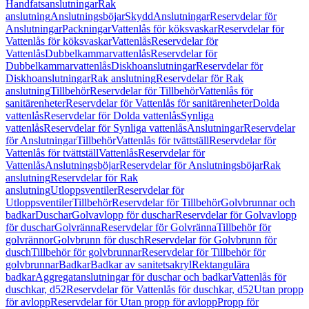
Handfatsanslutningar
Rak
anslutning
Anslutningsböjar
Skydd
Anslutningar
Reservdelar för
Anslutningar
Packningar
Vattenlås för köksvaskar
Reservdelar för
Vattenlås för köksvaskar
Vattenlås
Reservdelar för
Vattenlås
Dubbelkammarvattenlås
Reservdelar för
Dubbelkammarvattenlås
Diskhoanslutningar
Reservdelar för
Diskhoanslutningar
Rak anslutning
Reservdelar för Rak
anslutning
Tillbehör
Reservdelar för Tillbehör
Vattenlås för
sanitärenheter
Reservdelar för Vattenlås för sanitärenheter
Dolda
vattenlås
Reservdelar för Dolda vattenlås
Synliga
vattenlås
Reservdelar för Synliga vattenlås
Anslutningar
Reservdelar
för Anslutningar
Tillbehör
Vattenlås för tvättställ
Reservdelar för
Vattenlås för tvättställ
Vattenlås
Reservdelar för
Vattenlås
Anslutningsböjar
Reservdelar för Anslutningsböjar
Rak
anslutning
Reservdelar för Rak
anslutning
Utloppsventiler
Reservdelar för
Utloppsventiler
Tillbehör
Reservdelar för Tillbehör
Golvbrunnar och
badkar
Duschar
Golvavlopp för duschar
Reservdelar för Golvavlopp
för duschar
Golvränna
Reservdelar för Golvränna
Tillbehör för
golvrännor
Golvbrunn för dusch
Reservdelar för Golvbrunn för
dusch
Tillbehör för golvbrunnar
Reservdelar för Tillbehör för
golvbrunnar
Badkar
Badkar av sanitetsakryl
Rektangulära
badkar
Aggregatanslutningar för duschar och badkar
Vattenlås för
duschkar, d52
Reservdelar för Vattenlås för duschkar, d52
Utan propp
för avlopp
Reservdelar för Utan propp för avlopp
Propp för