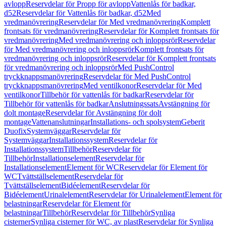
avlopp
Reservdelar för Propp för avlopp
Vattenlås för badkar,
d52
Reservdelar för Vattenlås för badkar, d52
Med
vredmanövrering
Reservdelar för Med vredmanövrering
Komplett
frontsats för vredmanövrering
Reservdelar för Komplett frontsats för
vredmanövrering
Med vredmanövrering och inloppsrör
Reservdelar
för Med vredmanövrering och inloppsrör
Komplett frontsats för
vredmanövrering och inloppsrör
Reservdelar för Komplett frontsats
för vredmanövrering och inloppsrör
Med PushControl
tryckknappsmanövrering
Reservdelar för Med PushControl
tryckknappsmanövrering
Med ventilkonor
Reservdelar för Med
ventilkonor
Tillbehör för vattenlås för badkar
Reservdelar för
Tillbehör för vattenlås för badkar
Anslutningssats
Avstängning för
dolt montage
Reservdelar för Avstängning för dolt
montage
Vattenanslutningar
Installations- och spolsystem
Geberit
Duofix
Systemväggar
Reservdelar för
Systemväggar
Installationssystem
Reservdelar för
Installationssystem
Tillbehör
Reservdelar för
Tillbehör
Installationselement
Reservdelar för
Installationselement
Element för WC
Reservdelar för Element för
WC
Tvättställselement
Reservdelar för
Tvättställselement
Bidéelement
Reservdelar för
Bidéelement
Urinalelement
Reservdelar för Urinalelement
Element för
belastningar
Reservdelar för Element för
belastningar
Tillbehör
Reservdelar för Tillbehör
Synliga
cisterner
Synliga cisterner för WC, av plast
Reservdelar för Synliga