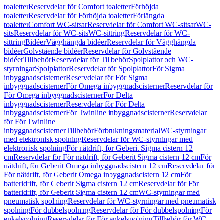
toaletter
Reservdelar för Comfort toaletter
Förhöjda
toaletter
Reservdelar för Förhöjda toaletter
Förlängda
toaletter
Comfort WC-sitsar
Reservdelar för Comfort WC-sitsar
WC-
sits
Reservdelar för WC-sits
WC-sittring
Reservdelar för WC-
sittring
Bidéer
Vägghängda bidéer
Reservdelar för Vägghängda
bidéer
Golvstående bidéer
Reservdelar för Golvstående
bidéer
Tillbehör
Reservdelar för Tillbehör
Spolplattor och WC-
styrningar
Spolplattor
Reservdelar för Spolplattor
För Sigma
inbyggnadscisterner
Reservdelar för För Sigma
inbyggnadscisterner
För Omega inbyggnadscisterner
Reservdelar för
För Omega inbyggnadscisterner
För Delta
inbyggnadscisterner
Reservdelar för För Delta
inbyggnadscisterner
För Twinline inbyggnadscisterner
Reservdelar
för För Twinline
inbyggnadscisterner
Tillbehör
Förbrukningsmaterial
WC-styrningar
med elektronisk spolning
Reservdelar för WC-styrningar med
elektronisk spolning
För nätdrift, för Geberit Sigma cistern 12
cm
Reservdelar för För nätdrift, för Geberit Sigma cistern 12 cm
För
nätdrift, för Geberit Omega inbyggnadscistern 12 cm
Reservdelar för
För nätdrift, för Geberit Omega inbyggnadscistern 12 cm
För
batteridrift, för Geberit Sigma cistern 12 cm
Reservdelar för För
batteridrift, för Geberit Sigma cistern 12 cm
WC-styrningar med
pneumatisk spolning
Reservdelar för WC-styrningar med pneumatisk
spolning
För dubbelspolning
Reservdelar för För dubbelspolning
För
enkelspolning
Reservdelar för För enkelspolning
Tillbehör för WC-