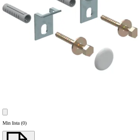
Min lista
(
0
)