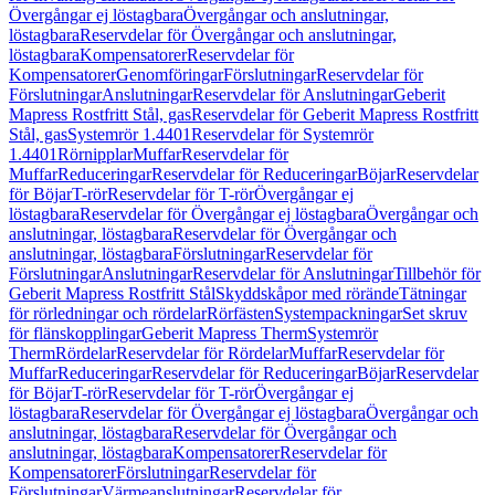
Övergångar ej löstagbara
Övergångar och anslutningar,
löstagbara
Reservdelar för Övergångar och anslutningar,
löstagbara
Kompensatorer
Reservdelar för
Kompensatorer
Genomföringar
Förslutningar
Reservdelar för
Förslutningar
Anslutningar
Reservdelar för Anslutningar
Geberit
Mapress Rostfritt Stål, gas
Reservdelar för Geberit Mapress Rostfritt
Stål, gas
Systemrör 1.4401
Reservdelar för Systemrör
1.4401
Rörnipplar
Muffar
Reservdelar för
Muffar
Reduceringar
Reservdelar för Reduceringar
Böjar
Reservdelar
för Böjar
T-rör
Reservdelar för T-rör
Övergångar ej
löstagbara
Reservdelar för Övergångar ej löstagbara
Övergångar och
anslutningar, löstagbara
Reservdelar för Övergångar och
anslutningar, löstagbara
Förslutningar
Reservdelar för
Förslutningar
Anslutningar
Reservdelar för Anslutningar
Tillbehör för
Geberit Mapress Rostfritt Stål
Skyddskåpor med rörände
Tätningar
för rörledningar och rördelar
Rörfästen
Systempackningar
Set skruv
för flänskopplingar
Geberit Mapress Therm
Systemrör
Therm
Rördelar
Reservdelar för Rördelar
Muffar
Reservdelar för
Muffar
Reduceringar
Reservdelar för Reduceringar
Böjar
Reservdelar
för Böjar
T-rör
Reservdelar för T-rör
Övergångar ej
löstagbara
Reservdelar för Övergångar ej löstagbara
Övergångar och
anslutningar, löstagbara
Reservdelar för Övergångar och
anslutningar, löstagbara
Kompensatorer
Reservdelar för
Kompensatorer
Förslutningar
Reservdelar för
Förslutningar
Värmeanslutningar
Reservdelar för