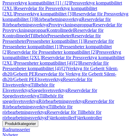
Pressverktyg kompatibilitet [1] / [2]
Pressverktyg kompatibilitet
[2XL]
Reservdelar för Pressverktyg kompatibilitet
[2XL]
Pressverktyg kompatibilitet [3]
Reservdelar för Pressverktyg
kompatibilitet [3]
Rörbearbetningsverktyg
Reservdelar för
Rörbearbetningsverktyg
Provtryckningsproppar
Reservdelar för
Provtryckningsproppar
Kontrollmedel
Reservdelar för
Kontrollmedel
Tillbehör
Pressenheter
Reservdelar för
Pressenheter
Pressenheter kompatibilitet [1]
Reservdelar för
Pressenheter kompatibilitet [1]
Pressenheter kompatibilitet
[2]
Reservdelar för Pressenheter kompatibilitet [2]
Pressverktyg
kompatibilitet [2XL]
Reservdelar för Pressverktyg kompatibilitet
[2XL]
Pressenheter kompatibilitet [4]/[2]
Reservdelar för
Pressenheter kompatibilitet [4]/[2]
Verktyg för Geberit Silent-
db20/Geberit PE
Reservdelar för Verktyg för Geberit Silent-
db20/Geberit PE
Elsvetsverktyg
Reservdelar för
Elsvetsverktyg
Tillbehör för
Elsvetsverktyg
Spegelsvetsverktyg
Reservdelar för
Spegelsvetsverktyg
Tillbehör för
spegelsvetsverktyg
Rörbearbetningsverktyg
Reservdelar för
Rörbearbetningsverktyg
Tillbehör för
rörbearbetningsverktyg
Reservdelar för Tillbehör för
rörbearbetningsverktyg
Fjärrkontroller
Fjärrkontroller
Produktkategorier
Badrumsserier
Nyheter