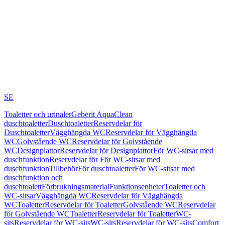
SE
Toaletter och urinaler
Geberit AquaClean
duschtoaletter
Duschtoaletter
Reservdelar för
Duschtoaletter
Vägghängda WC
Reservdelar för Vägghängda
WC
Golvstående WC
Reservdelar för Golvstående
WC
Designplattor
Reservdelar för Designplattor
För WC-sitsar med
duschfunktion
Reservdelar för För WC-sitsar med
duschfunktion
Tillbehör
För duschtoaletter
För WC-sitsar med
duschfunktion och
duschtoalett
Förbrukningsmaterial
Funktionsenheter
Toaletter och
WC-sitsar
Vägghängda WC
Reservdelar för Vägghängda
WC
Toaletter
Reservdelar för Toaletter
Golvstående WC
Reservdelar
för Golvstående WC
Toaletter
Reservdelar för Toaletter
WC-
sits
Reservdelar för WC-sits
WC-sits
Reservdelar för WC-sits
Comfort