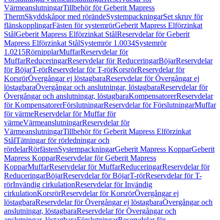
Värmeanslutningar
Tillbehör för Geberit Mapress
Therm
Skyddskåpor med rörände
Systempackningar
Set skruv för
flänskopplingar
Fästen för systemrör
Geberit Mapress Elförzinkat
Stål
Geberit Mapress Elförzinkat Stål
Reservdelar för Geberit
Mapress Elförzinkat Stål
Systemrör 1.0034
Systemrör
1.0215
Rörnipplar
Muffar
Reservdelar för
Muffar
Reduceringar
Reservdelar för Reduceringar
Böjar
Reservdelar
för Böjar
T-rör
Reservdelar för T-rör
Korsrör
Reservdelar för
Korsrör
Övergångar ej löstagbara
Reservdelar för Övergångar ej
löstagbara
Övergångar och anslutningar, löstagbara
Reservdelar för
Övergångar och anslutningar, löstagbara
Kompensatorer
Reservdelar
för Kompensatorer
Förslutningar
Reservdelar för Förslutningar
Muffar
för värme
Reservdelar för Muffar för
värme
Värmeanslutningar
Reservdelar för
Värmeanslutningar
Tillbehör för Geberit Mapress Elförzinkat
Stål
Tätningar för rörledningar och
rördelar
Rörfästen
Systempackningar
Geberit Mapress Koppar
Geberit
Mapress Koppar
Reservdelar för Geberit Mapress
Koppar
Muffar
Reservdelar för Muffar
Reduceringar
Reservdelar för
Reduceringar
Böjar
Reservdelar för Böjar
T-rör
Reservdelar för T-
rör
Invändig cirkulation
Reservdelar för Invändig
cirkulation
Korsrör
Reservdelar för Korsrör
Övergångar ej
löstagbara
Reservdelar för Övergångar ej löstagbara
Övergångar och
anslutningar, löstagbara
Reservdelar för Övergångar och
anslutningar, löstagbara
Förslutningar
Reservdelar för