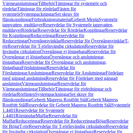
Värmeanslutningar
Tillbehör
Tätningar för systemrör och
rördelar
Tätningar för rördelar
Fästen för
systemrör
Systempackningar
Set skruv för
flänskopplingar
Förbrukningsmaterial
Geberit Mepla
Systemrör
tappvatten, multilayer
Reservdelar för Systemrör tappvatten,
multilayer
Rördelar
Reservdelar för Rördelar
Kopplingar
Reservdelar
för Kopplingar
Reduceringar
Reservdelar för
Reduceringar
Övergångsvinklar
Reservdelar för Övergångsvinklar
T-
rör
Reservdelar för T-rör
Invändig cirkulation
Reservdelar för
Invändig cirkulation
Övergångar ej löstagbara
Reservdelar för
Övergångar ej löstagbara
Övergångar och anslutningar,
löstagbara
Reservdelar för Övergångar och anslutningar,
löstagbara
Förslutningar
Reservdelar för
Förslutningar
Anslutningar
Reservdelar för Anslutningar
Fördelare
med gängad anslutning
Reservdelar för Fördelare med gängad
anslutning
Värmeanslutningar
Reservdelar för
Värmeanslutningar
Tillbehör
Tätningar för rörledningar och
rördelar
Rörfästen
Systempackningar
Set skruv för
flänskopplingar
Geberit Mapress Rostfritt Stål
Geberit Mapress
Rostfritt Stål
Reservdelar för Geberit Mapress Rostfritt Stål
Systemrör
1.4401
Reservdelar för Systemrör
1.4401
Rörnipplar
Muffar
Reservdelar för
Muffar
Reduceringar
Reservdelar för Reduceringar
Böjar
Reservdelar
för Böjar
T-rör
Reservdelar för T-rör
Invändig cirkulation
Reservdelar
för Invändig cirkulation
Övergångar ej löstagbara
Reservdelar för