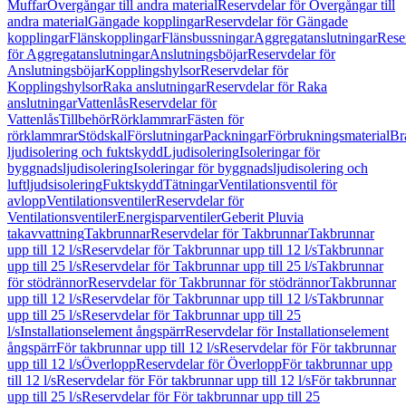
Muffar
Övergångar till andra material
Reservdelar för Övergångar till
andra material
Gängade kopplingar
Reservdelar för Gängade
kopplingar
Flänskopplingar
Flänsbussningar
Aggregatanslutningar
Rese
för Aggregatanslutningar
Anslutningsböjar
Reservdelar för
Anslutningsböjar
Kopplingshylsor
Reservdelar för
Kopplingshylsor
Raka anslutningar
Reservdelar för Raka
anslutningar
Vattenlås
Reservdelar för
Vattenlås
Tillbehör
Rörklammrar
Fästen för
rörklammrar
Stödskal
Förslutningar
Packningar
Förbrukningsmaterial
Br
ljudisolering och fuktskydd
Ljudisolering
Isoleringar för
byggnadsljudisolering
Isoleringar för byggnadsljudisolering och
luftljudsisolering
Fuktskydd
Tätningar
Ventilationsventil för
avlopp
Ventilationsventiler
Reservdelar för
Ventilationsventiler
Energisparventiler
Geberit Pluvia
takavvattning
Takbrunnar
Reservdelar för Takbrunnar
Takbrunnar
upp till 12 l/s
Reservdelar för Takbrunnar upp till 12 l/s
Takbrunnar
upp till 25 l/s
Reservdelar för Takbrunnar upp till 25 l/s
Takbrunnar
för stödrännor
Reservdelar för Takbrunnar för stödrännor
Takbrunnar
upp till 12 l/s
Reservdelar för Takbrunnar upp till 12 l/s
Takbrunnar
upp till 25 l/s
Reservdelar för Takbrunnar upp till 25
l/s
Installationselement ångspärr
Reservdelar för Installationselement
ångspärr
För takbrunnar upp till 12 l/s
Reservdelar för För takbrunnar
upp till 12 l/s
Överlopp
Reservdelar för Överlopp
För takbrunnar upp
till 12 l/s
Reservdelar för För takbrunnar upp till 12 l/s
För takbrunnar
upp till 25 l/s
Reservdelar för För takbrunnar upp till 25