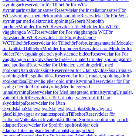
styrningar
Reservdelar för Tillbehör för WC-
styrningar
Installationssatser
Reservdelar för Installationssatser
För
WC-styrningar med elektronisk spolning
Reservdelar för För WC-
styrningar med elektronisk spolning
Geberit Monolith
moduler
Moduler för WC
Reservdelar för Moduler för WC
För
vägghängda WC
Reservdelar för För vägghängda WC
För
golvstående WC
Reservdelar för För golvstående
WC
Tillbehör
Reservdelar för Tillbehör
Förbrukningsmaterial
Moduler
för tvättställ
Tillbehör
Moduler för bidéer
Reservdelar för Moduler för
bidéer
För vägghängda och golvstående bidéer
Reservdelar för För
vägghängda och golvstående bidéer
Urinaler
Urinaler, spolningsdrift,
med spolkant
Reservdelar för Urinaler, spolningsdrift, med
spolkant
Utan skyddskåpa
Reservdelar för Utan skyddskåpa
Urinaler,
spolningsdrift, spolkantlösa
Reservdelar för Urinaler, spolningsdrift,
spolkantlösa
För synlig eller dold urinalstyrning
Reservdelar för För
synlig eller dold urinalstyrning
Med integrerad
urinalstyrning
Reservdelar för Med integrerad urinalstyrning
Urinaler,
vattenfri drift
Reservdelar för Urinaler, vattenfri drift
Utan
skyddskåpa
Reservdelar för Utan
skyddskåpa
Skiljeväggar
Skiljeväggar i plast
Skiljeväggar i
glas
Skiljeväggar av sanitetsporslin
Tillbehör
Reservdelar för
Tillbehör
Vattenlås och vattenlåstillbehör
Spolrör, spolrörsböjar och
adaptrar
Reservdelar för Spolrör, spolrörsböjar och
adaptrar
Infästningsmaterial
Urinalstyrningar
Dolt
montage
Reservdelar för Dolt montage
Med elektronisk spolning,