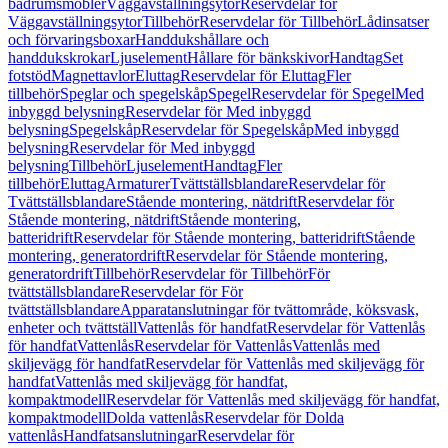
badrumsmöbler
Väggavställningsytor
Reservdelar för
Väggavställningsytor
Tillbehör
Reservdelar för Tillbehör
Lådinsatser
och förvaringsboxar
Handdukshållare och
handdukskrokar
Ljuselement
Hållare för bänkskivor
Handtag
Set
fotstöd
Magnettavlor
Eluttag
Reservdelar för Eluttag
Fler
tillbehör
Speglar och spegelskåp
Spegel
Reservdelar för Spegel
Med
inbyggd belysning
Reservdelar för Med inbyggd
belysning
Spegelskåp
Reservdelar för Spegelskåp
Med inbyggd
belysning
Reservdelar för Med inbyggd
belysning
Tillbehör
Ljuselement
Handtag
Fler
tillbehör
Eluttag
Armaturer
Tvättställsblandare
Reservdelar för
Tvättställsblandare
Stående montering, nätdrift
Reservdelar för
Stående montering, nätdrift
Stående montering,
batteridrift
Reservdelar för Stående montering, batteridrift
Stående
montering, generatordrift
Reservdelar för Stående montering,
generatordrift
Tillbehör
Reservdelar för Tillbehör
För
tvättställsblandare
Reservdelar för För
tvättställsblandare
Apparatanslutningar för tvättområde, köksvask,
enheter och tvättställ
Vattenlås för handfat
Reservdelar för Vattenlås
för handfat
Vattenlås
Reservdelar för Vattenlås
Vattenlås med
skiljevägg för handfat
Reservdelar för Vattenlås med skiljevägg för
handfat
Vattenlås med skiljevägg för handfat,
kompaktmodell
Reservdelar för Vattenlås med skiljevägg för handfat,
kompaktmodell
Dolda vattenlås
Reservdelar för Dolda
vattenlås
Handfatsanslutningar
Reservdelar för