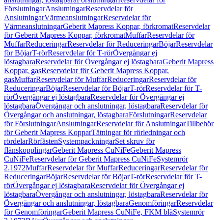
Förslutningar
Anslutningar
Reservdelar för
Anslutningar
Värmeanslutningar
Reservdelar för
Värmeanslutningar
Geberit Mapress Koppar, förkromat
Reservdelar
för Geberit Mapress Koppar, förkromat
Muffar
Reservdelar för
Muffar
Reduceringar
Reservdelar för Reduceringar
Böjar
Reservdelar
för Böjar
T-rör
Reservdelar för T-rör
Övergångar ej
löstagbara
Reservdelar för Övergångar ej löstagbara
Geberit Mapress
Koppar, gas
Reservdelar för Geberit Mapress Koppar,
gas
Muffar
Reservdelar för Muffar
Reduceringar
Reservdelar för
Reduceringar
Böjar
Reservdelar för Böjar
T-rör
Reservdelar för T-
rör
Övergångar ej löstagbara
Reservdelar för Övergångar ej
löstagbara
Övergångar och anslutningar, löstagbara
Reservdelar för
Övergångar och anslutningar, löstagbara
Förslutningar
Reservdelar
för Förslutningar
Anslutningar
Reservdelar för Anslutningar
Tillbehör
för Geberit Mapress Koppar
Tätningar för rörledningar och
rördelar
Rörfästen
Systempackningar
Set skruv för
flänskopplingar
Geberit Mapress CuNiFe
Geberit Mapress
CuNiFe
Reservdelar för Geberit Mapress CuNiFe
Systemrör
2.1972
Muffar
Reservdelar för Muffar
Reduceringar
Reservdelar för
Reduceringar
Böjar
Reservdelar för Böjar
T-rör
Reservdelar för T-
rör
Övergångar ej löstagbara
Reservdelar för Övergångar ej
löstagbara
Övergångar och anslutningar, löstagbara
Reservdelar för
Övergångar och anslutningar, löstagbara
Genomföringar
Reservdelar
för Genomföringar
Geberit Mapress CuNiFe, FKM blå
Systemrör