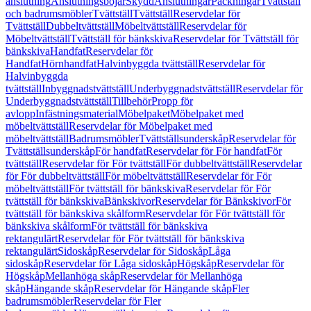
anslutning
Anslutningsböjar
Skydd
Anslutningar
Packningar
Tvättställ
och badrumsmöbler
Tvättställ
Tvättställ
Reservdelar för
Tvättställ
Dubbeltvättställ
Möbeltvättställ
Reservdelar för
Möbeltvättställ
Tvättställ för bänkskiva
Reservdelar för Tvättställ för
bänkskiva
Handfat
Reservdelar för
Handfat
Hörnhandfat
Halvinbyggda tvättställ
Reservdelar för
Halvinbyggda
tvättställ
Inbyggnadstvättställ
Underbyggnadstvättställ
Reservdelar för
Underbyggnadstvättställ
Tillbehör
Propp för
avlopp
Infästningsmaterial
Möbelpaket
Möbelpaket med
möbeltvättställ
Reservdelar för Möbelpaket med
möbeltvättställ
Badrumsmöbler
Tvättställsunderskåp
Reservdelar för
Tvättställsunderskåp
För handfat
Reservdelar för För handfat
För
tvättställ
Reservdelar för För tvättställ
För dubbeltvättställ
Reservdelar
för För dubbeltvättställ
För möbeltvättställ
Reservdelar för För
möbeltvättställ
För tvättställ för bänkskiva
Reservdelar för För
tvättställ för bänkskiva
Bänkskivor
Reservdelar för Bänkskivor
För
tvättställ för bänkskiva skålform
Reservdelar för För tvättställ för
bänkskiva skålform
För tvättställ för bänkskiva
rektangulärt
Reservdelar för För tvättställ för bänkskiva
rektangulärt
Sidoskåp
Reservdelar för Sidoskåp
Låga
sidoskåp
Reservdelar för Låga sidoskåp
Högskåp
Reservdelar för
Högskåp
Mellanhöga skåp
Reservdelar för Mellanhöga
skåp
Hängande skåp
Reservdelar för Hängande skåp
Fler
badrumsmöbler
Reservdelar för Fler