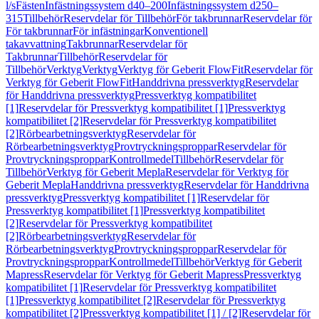
l/s
Fästen
Infästningssystem d40–200
Infästningssystem d250–
315
Tillbehör
Reservdelar för Tillbehör
För takbrunnar
Reservdelar för
För takbrunnar
För infästningar
Konventionell
takavvattning
Takbrunnar
Reservdelar för
Takbrunnar
Tillbehör
Reservdelar för
Tillbehör
Verktyg
Verktyg
Verktyg för Geberit FlowFit
Reservdelar för
Verktyg för Geberit FlowFit
Handdrivna pressverktyg
Reservdelar
för Handdrivna pressverktyg
Pressverktyg kompatibilitet
[1]
Reservdelar för Pressverktyg kompatibilitet [1]
Pressverktyg
kompatibilitet [2]
Reservdelar för Pressverktyg kompatibilitet
[2]
Rörbearbetningsverktyg
Reservdelar för
Rörbearbetningsverktyg
Provtryckningsproppar
Reservdelar för
Provtryckningsproppar
Kontrollmedel
Tillbehör
Reservdelar för
Tillbehör
Verktyg för Geberit Mepla
Reservdelar för Verktyg för
Geberit Mepla
Handdrivna pressverktyg
Reservdelar för Handdrivna
pressverktyg
Pressverktyg kompatibilitet [1]
Reservdelar för
Pressverktyg kompatibilitet [1]
Pressverktyg kompatibilitet
[2]
Reservdelar för Pressverktyg kompatibilitet
[2]
Rörbearbetningsverktyg
Reservdelar för
Rörbearbetningsverktyg
Provtryckningsproppar
Reservdelar för
Provtryckningsproppar
Kontrollmedel
Tillbehör
Verktyg för Geberit
Mapress
Reservdelar för Verktyg för Geberit Mapress
Pressverktyg
kompatibilitet [1]
Reservdelar för Pressverktyg kompatibilitet
[1]
Pressverktyg kompatibilitet [2]
Reservdelar för Pressverktyg
kompatibilitet [2]
Pressverktyg kompatibilitet [1] / [2]
Reservdelar för