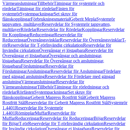
Värmeanslutningar
Tillbehör
Tätningar för systemrör och
rördelar
Tätningar för rördelar
Fästen för
systemrör
Systempackningar
Set skruv för
flänskopplingar
Förbrukningsmaterial
Geberit Mepla
Systemrör
tappvatten, multilayer
Reservdelar för Systemrör tappvatten,
multilayer
Rördelar
Reservdelar för Rördelar
Kopplingar
Reservdelar
för Kopplingar
Reduceringar
Reservdelar för
Reduceringar
Övergångsvinklar
Reservdelar för Övergångsvinklar
T-
rör
Reservdelar för T-rör
Invändig cirkulation
Reservdelar för
Invändig cirkulation
Övergångar ej löstagbara
Reservdelar för
Övergångar ej löstagbara
Övergångar och anslutningar,
löstagbara
Reservdelar för Övergångar och anslutningar,
löstagbara
Förslutningar
Reservdelar för
Förslutningar
Anslutningar
Reservdelar för Anslutningar
Fördelare
med gängad anslutning
Reservdelar för Fördelare med gängad
anslutning
Värmeanslutningar
Reservdelar för
Värmeanslutningar
Tillbehör
Tätningar för rörledningar och
rördelar
Rörfästen
Systempackningar
Set skruv för
flänskopplingar
Geberit Mapress Rostfritt Stål
Geberit Mapress
Rostfritt Stål
Reservdelar för Geberit Mapress Rostfritt Stål
Systemrör
1.4401
Reservdelar för Systemrör
1.4401
Rörnipplar
Muffar
Reservdelar för
Muffar
Reduceringar
Reservdelar för Reduceringar
Böjar
Reservdelar
för Böjar
T-rör
Reservdelar för T-rör
Invändig cirkulation
Reservdelar
för Invändig cirkulation
Övergångar ej löstagbara
Reservdelar för