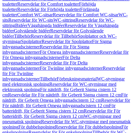
toaletter
Reservdelar för Comfort toaletter
Förhöjda
toaletter
Reservdelar för Förhöjda toaletter
Förlängda
toaletter
Comfort WC-sitsar
Reservdelar för Comfort WC-sitsar
WC-
sits
Reservdelar för WC-sits
WC-sittring
Reservdelar för WC-
sittring
Bidéer
Vägghängda bidéer
Reservdelar för Vägghängda
bidéer
Golvstående bidéer
Reservdelar för Golvstående
bidéer
Tillbehör
Reservdelar för Tillbehör
Spolplattor och WC-
styrningar
Spolplattor
Reservdelar för Spolplattor
För Sigma
inbyggnadscisterner
Reservdelar för För Sigma
inbyggnadscisterner
För Omega inbyggnadscisterner
Reservdelar för
För Omega inbyggnadscisterner
För Delta
inbyggnadscisterner
Reservdelar för För Delta
inbyggnadscisterner
För Twinline inbyggnadscisterner
Reservdelar
för För Twinline
inbyggnadscisterner
Tillbehör
Förbrukningsmaterial
WC-styrningar
med elektronisk spolning
Reservdelar för WC-styrningar med
elektronisk spolning
För nätdrift, för Geberit Sigma cistern 12
cm
Reservdelar för För nätdrift, för Geberit Sigma cistern 12 cm
För
nätdrift, för Geberit Omega inbyggnadscistern 12 cm
Reservdelar för
För nätdrift, för Geberit Omega inbyggnadscistern 12 cm
För
batteridrift, för Geberit Sigma cistern 12 cm
Reservdelar för För
batteridrift, för Geberit Sigma cistern 12 cm
WC-styrningar med
pneumatisk spolning
Reservdelar för WC-styrningar med pneumatisk
spolning
För dubbelspolning
Reservdelar för För dubbelspolning
För
enkelspolning
Reservdelar för För enkelspolning
Tillbehör för WC-