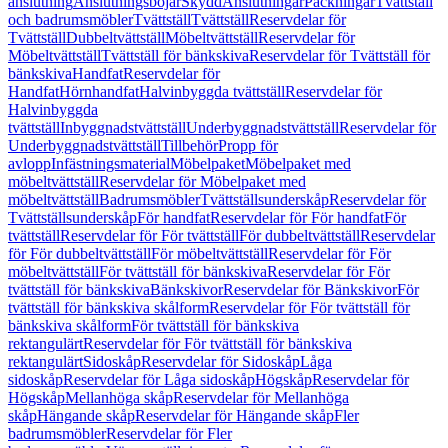
anslutning
Anslutningsböjar
Skydd
Anslutningar
Packningar
Tvättställ
och badrumsmöbler
Tvättställ
Tvättställ
Reservdelar för
Tvättställ
Dubbeltvättställ
Möbeltvättställ
Reservdelar för
Möbeltvättställ
Tvättställ för bänkskiva
Reservdelar för Tvättställ för
bänkskiva
Handfat
Reservdelar för
Handfat
Hörnhandfat
Halvinbyggda tvättställ
Reservdelar för
Halvinbyggda
tvättställ
Inbyggnadstvättställ
Underbyggnadstvättställ
Reservdelar för
Underbyggnadstvättställ
Tillbehör
Propp för
avlopp
Infästningsmaterial
Möbelpaket
Möbelpaket med
möbeltvättställ
Reservdelar för Möbelpaket med
möbeltvättställ
Badrumsmöbler
Tvättställsunderskåp
Reservdelar för
Tvättställsunderskåp
För handfat
Reservdelar för För handfat
För
tvättställ
Reservdelar för För tvättställ
För dubbeltvättställ
Reservdelar
för För dubbeltvättställ
För möbeltvättställ
Reservdelar för För
möbeltvättställ
För tvättställ för bänkskiva
Reservdelar för För
tvättställ för bänkskiva
Bänkskivor
Reservdelar för Bänkskivor
För
tvättställ för bänkskiva skålform
Reservdelar för För tvättställ för
bänkskiva skålform
För tvättställ för bänkskiva
rektangulärt
Reservdelar för För tvättställ för bänkskiva
rektangulärt
Sidoskåp
Reservdelar för Sidoskåp
Låga
sidoskåp
Reservdelar för Låga sidoskåp
Högskåp
Reservdelar för
Högskåp
Mellanhöga skåp
Reservdelar för Mellanhöga
skåp
Hängande skåp
Reservdelar för Hängande skåp
Fler
badrumsmöbler
Reservdelar för Fler