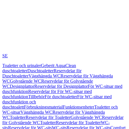
SE
Toaletter och urinaler
Geberit AquaClean
duschtoaletter
Duschtoaletter
Reservdelar för
Duschtoaletter
Vägghängda WC
Reservdelar för Vägghängda
WC
Golvstående WC
Reservdelar för Golvstående
WC
Designplattor
Reservdelar för Designplattor
För WC-sitsar med
duschfunktion
Reservdelar för För WC-sitsar med
duschfunktion
Tillbehör
För duschtoaletter
För WC-sitsar med
duschfunktion och
duschtoalett
Förbrukningsmaterial
Funktionsenheter
Toaletter och
WC-sitsar
Vägghängda WC
Reservdelar för Vägghängda
WC
Toaletter
Reservdelar för Toaletter
Golvstående WC
Reservdelar
för Golvstående WC
Toaletter
Reservdelar för Toaletter
WC-
sits
Reservdelar för WC-sits
WC-sits
Reservdelar för WC-sits
Comfort