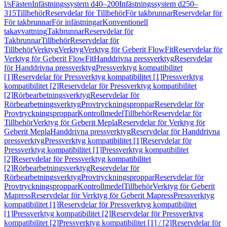
l/s
Fästen
Infästningssystem d40–200
Infästningssystem d250–
315
Tillbehör
Reservdelar för Tillbehör
För takbrunnar
Reservdelar för
För takbrunnar
För infästningar
Konventionell
takavvattning
Takbrunnar
Reservdelar för
Takbrunnar
Tillbehör
Reservdelar för
Tillbehör
Verktyg
Verktyg
Verktyg för Geberit FlowFit
Reservdelar för
Verktyg för Geberit FlowFit
Handdrivna pressverktyg
Reservdelar
för Handdrivna pressverktyg
Pressverktyg kompatibilitet
[1]
Reservdelar för Pressverktyg kompatibilitet [1]
Pressverktyg
kompatibilitet [2]
Reservdelar för Pressverktyg kompatibilitet
[2]
Rörbearbetningsverktyg
Reservdelar för
Rörbearbetningsverktyg
Provtryckningsproppar
Reservdelar för
Provtryckningsproppar
Kontrollmedel
Tillbehör
Reservdelar för
Tillbehör
Verktyg för Geberit Mepla
Reservdelar för Verktyg för
Geberit Mepla
Handdrivna pressverktyg
Reservdelar för Handdrivna
pressverktyg
Pressverktyg kompatibilitet [1]
Reservdelar för
Pressverktyg kompatibilitet [1]
Pressverktyg kompatibilitet
[2]
Reservdelar för Pressverktyg kompatibilitet
[2]
Rörbearbetningsverktyg
Reservdelar för
Rörbearbetningsverktyg
Provtryckningsproppar
Reservdelar för
Provtryckningsproppar
Kontrollmedel
Tillbehör
Verktyg för Geberit
Mapress
Reservdelar för Verktyg för Geberit Mapress
Pressverktyg
kompatibilitet [1]
Reservdelar för Pressverktyg kompatibilitet
[1]
Pressverktyg kompatibilitet [2]
Reservdelar för Pressverktyg
kompatibilitet [2]
Pressverktyg kompatibilitet [1] / [2]
Reservdelar för