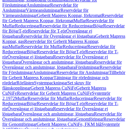
Förslutningar
Anslutningar
Reservdelar för
Anslutningar
Värmeanslutningar
Reservdelar för
Värmeanslutningar
Geberit Mapress Koppar, förkromat
Reservdelar
för Geberit Mapress Koppar, förkromat
Muffar
Reservdelar för
Muffar
Reduceringar
Reservdelar för Reduceringar
Böjar
Reservdelar
för Böjar
T-rör
Reservdelar för T-rör
Övergångar ej
löstagbara
Reservdelar för Övergångar ej löstagbara
Geberit Mapress
Koppar, gas
Reservdelar för Geberit Mapress Koppar,
gas
Muffar
Reservdelar för Muffar
Reduceringar
Reservdelar för
Reduceringar
Böjar
Reservdelar för Böjar
T-rör
Reservdelar för T-
rör
Övergångar ej löstagbara
Reservdelar för Övergångar ej
löstagbara
Övergångar och anslutningar, löstagbara
Reservdelar för
Övergångar och anslutningar, löstagbara
Förslutningar
Reservdelar
för Förslutningar
Anslutningar
Reservdelar för Anslutningar
Tillbehör
för Geberit Mapress Koppar
Tätningar för rörledningar och
rördelar
Rörfästen
Systempackningar
Set skruv för
flänskopplingar
Geberit Mapress CuNiFe
Geberit Mapress
CuNiFe
Reservdelar för Geberit Mapress CuNiFe
Systemrör
2.1972
Muffar
Reservdelar för Muffar
Reduceringar
Reservdelar för
Reduceringar
Böjar
Reservdelar för Böjar
T-rör
Reservdelar för T-
rör
Övergångar ej löstagbara
Reservdelar för Övergångar ej
löstagbara
Övergångar och anslutningar, löstagbara
Reservdelar för
Övergångar och anslutningar, löstagbara
Genomföringar
Reservdelar
för Genomföringar
Geberit Mapress CuNiFe, FKM blå
Systemrör