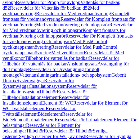
avlopp
Reservdelar för Propp för avlopp
Vattenlås för badkar,
d52
Reservdelar för Vattenlås för badkar, d52
Med
vredmanövrering
Reservdelar för Med vredmanövrering
Komplett
frontsats för vredmanövrering
Reservdelar för Komplett frontsats för
vredmanövrering
Med vredmanövrering och inloppsrör
Reservdelar
för Med vredmanövrering och inloppsrör
Komplett frontsats för
vredmanövrering och inloppsrör
Reservdelar för Komplett frontsats
för vredmanövrering och inloppsrör
Med PushControl
tryckknappsmanövrering
Reservdelar för Med PushControl
tryckknappsmanövrering
Med ventilkonor
Reservdelar för Med
ventilkonor
Tillbehör för vattenlås för badkar
Reservdelar för
Tillbehör för vattenlås för badkar
Anslutningssats
Avstängning för
dolt montage
Reservdelar för Avstängning för dolt
montage
Vattenanslutningar
Installations- och spolsystem
Geberit
Duofix
Systemväggar
Reservdelar för
Systemväggar
Installationssystem
Reservdelar för
Installationssystem
Tillbehör
Reservdelar för
Tillbehör
Installationselement
Reservdelar för
Installationselement
Element för WC
Reservdelar för Element för
WC
Tvättställselement
Reservdelar för
Tvättställselement
Bidéelement
Reservdelar för
Bidéelement
Urinalelement
Reservdelar för Urinalelement
Element för
belastningar
Reservdelar för Element för
belastningar
Tillbehör
Reservdelar för Tillbehör
Synliga
cisterner
Synliga cisterner för WC, av plast
Reservdelar för Synliga