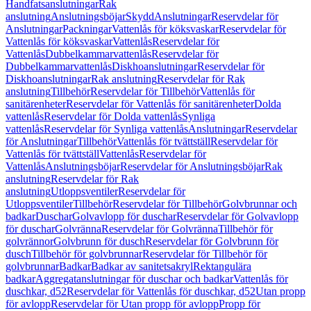
Handfatsanslutningar
Rak
anslutning
Anslutningsböjar
Skydd
Anslutningar
Reservdelar för
Anslutningar
Packningar
Vattenlås för köksvaskar
Reservdelar för
Vattenlås för köksvaskar
Vattenlås
Reservdelar för
Vattenlås
Dubbelkammarvattenlås
Reservdelar för
Dubbelkammarvattenlås
Diskhoanslutningar
Reservdelar för
Diskhoanslutningar
Rak anslutning
Reservdelar för Rak
anslutning
Tillbehör
Reservdelar för Tillbehör
Vattenlås för
sanitärenheter
Reservdelar för Vattenlås för sanitärenheter
Dolda
vattenlås
Reservdelar för Dolda vattenlås
Synliga
vattenlås
Reservdelar för Synliga vattenlås
Anslutningar
Reservdelar
för Anslutningar
Tillbehör
Vattenlås för tvättställ
Reservdelar för
Vattenlås för tvättställ
Vattenlås
Reservdelar för
Vattenlås
Anslutningsböjar
Reservdelar för Anslutningsböjar
Rak
anslutning
Reservdelar för Rak
anslutning
Utloppsventiler
Reservdelar för
Utloppsventiler
Tillbehör
Reservdelar för Tillbehör
Golvbrunnar och
badkar
Duschar
Golvavlopp för duschar
Reservdelar för Golvavlopp
för duschar
Golvränna
Reservdelar för Golvränna
Tillbehör för
golvrännor
Golvbrunn för dusch
Reservdelar för Golvbrunn för
dusch
Tillbehör för golvbrunnar
Reservdelar för Tillbehör för
golvbrunnar
Badkar
Badkar av sanitetsakryl
Rektangulära
badkar
Aggregatanslutningar för duschar och badkar
Vattenlås för
duschkar, d52
Reservdelar för Vattenlås för duschkar, d52
Utan propp
för avlopp
Reservdelar för Utan propp för avlopp
Propp för