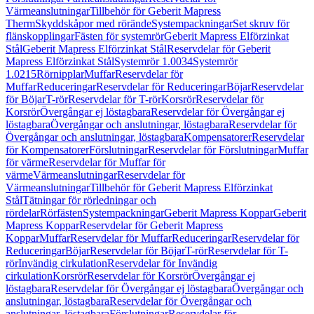
Värmeanslutningar
Tillbehör för Geberit Mapress
Therm
Skyddskåpor med rörände
Systempackningar
Set skruv för
flänskopplingar
Fästen för systemrör
Geberit Mapress Elförzinkat
Stål
Geberit Mapress Elförzinkat Stål
Reservdelar för Geberit
Mapress Elförzinkat Stål
Systemrör 1.0034
Systemrör
1.0215
Rörnipplar
Muffar
Reservdelar för
Muffar
Reduceringar
Reservdelar för Reduceringar
Böjar
Reservdelar
för Böjar
T-rör
Reservdelar för T-rör
Korsrör
Reservdelar för
Korsrör
Övergångar ej löstagbara
Reservdelar för Övergångar ej
löstagbara
Övergångar och anslutningar, löstagbara
Reservdelar för
Övergångar och anslutningar, löstagbara
Kompensatorer
Reservdelar
för Kompensatorer
Förslutningar
Reservdelar för Förslutningar
Muffar
för värme
Reservdelar för Muffar för
värme
Värmeanslutningar
Reservdelar för
Värmeanslutningar
Tillbehör för Geberit Mapress Elförzinkat
Stål
Tätningar för rörledningar och
rördelar
Rörfästen
Systempackningar
Geberit Mapress Koppar
Geberit
Mapress Koppar
Reservdelar för Geberit Mapress
Koppar
Muffar
Reservdelar för Muffar
Reduceringar
Reservdelar för
Reduceringar
Böjar
Reservdelar för Böjar
T-rör
Reservdelar för T-
rör
Invändig cirkulation
Reservdelar för Invändig
cirkulation
Korsrör
Reservdelar för Korsrör
Övergångar ej
löstagbara
Reservdelar för Övergångar ej löstagbara
Övergångar och
anslutningar, löstagbara
Reservdelar för Övergångar och
anslutningar, löstagbara
Förslutningar
Reservdelar för