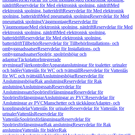
nätdrift
Reservdelar för Med elektronisk spolning, nätdrift
Med
elektronisk spolning, batteridrift
Reservdelar för Med elektronisk
spolning, batteridrift
Med pneumatisk spolning
Reservdelar för Med
pneumatisk spolning
Väggmontage
Reservdelar för
Väggmontage
Med elektronisk spolning, nätdrift
Reservdelar för Med
elektronisk spolning, nätdrift
Med elektronisk spolning,
batteridrift
Reservdelar för Med elektronisk spolning,
batteridrift
Tillbehör
Reservdelar för Tillbehör
Installations- och
ombyggnadssatser
Reservdelar för Installations- och
ombyggnadssatser
Spolrör, spolrörsböjar och
adaptrar
Täckplattor
Integrerade
styrningar
Fjärrkontroller
Apparatanslutningar för toaletter, urinaler
och bidéer
Vattenlås för WC och tvättställ
Reservdelar för Vattenlås
för WC och tvättställ
Anslutningsböjar
Reservdelar för
Anslutningsböjar
Rak anslutning
Reservdelar för Rak
anslutning
Anslutningssats
Reservdelar för
Anslutningssats
Spolrörsförlängningar
Reservdelar för
Spolrörsförlängningar
Anslutningar av PVC
Reservdelar för
Anslutningar av PVC
Manschetter och täckkåpor
Adapter- och
kopplingsdelar
Vattenlås för urinaler
Reservdelar för Vattenlås för
urinaler
Vattenlås
Reservdelar för
Vattenlås
Spolrörsförlängningar
Reservdelar för
Spolrörsförlängningar
Rak anslutning
Reservdelar för Rak
anslutning
Vattenlås för bidéer
Rak