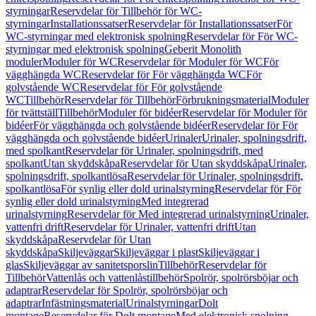
styrningar
Reservdelar för Tillbehör för WC-
styrningar
Installationssatser
Reservdelar för Installationssatser
För
WC-styrningar med elektronisk spolning
Reservdelar för För WC-
styrningar med elektronisk spolning
Geberit Monolith
moduler
Moduler för WC
Reservdelar för Moduler för WC
För
vägghängda WC
Reservdelar för För vägghängda WC
För
golvstående WC
Reservdelar för För golvstående
WC
Tillbehör
Reservdelar för Tillbehör
Förbrukningsmaterial
Moduler
för tvättställ
Tillbehör
Moduler för bidéer
Reservdelar för Moduler för
bidéer
För vägghängda och golvstående bidéer
Reservdelar för För
vägghängda och golvstående bidéer
Urinaler
Urinaler, spolningsdrift,
med spolkant
Reservdelar för Urinaler, spolningsdrift, med
spolkant
Utan skyddskåpa
Reservdelar för Utan skyddskåpa
Urinaler,
spolningsdrift, spolkantlösa
Reservdelar för Urinaler, spolningsdrift,
spolkantlösa
För synlig eller dold urinalstyrning
Reservdelar för För
synlig eller dold urinalstyrning
Med integrerad
urinalstyrning
Reservdelar för Med integrerad urinalstyrning
Urinaler,
vattenfri drift
Reservdelar för Urinaler, vattenfri drift
Utan
skyddskåpa
Reservdelar för Utan
skyddskåpa
Skiljeväggar
Skiljeväggar i plast
Skiljeväggar i
glas
Skiljeväggar av sanitetsporslin
Tillbehör
Reservdelar för
Tillbehör
Vattenlås och vattenlåstillbehör
Spolrör, spolrörsböjar och
adaptrar
Reservdelar för Spolrör, spolrörsböjar och
adaptrar
Infästningsmaterial
Urinalstyrningar
Dolt
montage
Reservdelar för Dolt montage
Med elektronisk spolning,