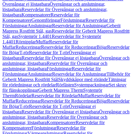
Övergångar ej löstagbara
Övergångar och anslutningar,
löstagbara
Reservdelar för Övergångar och anslutningar,
löstagbara
Kompensatorer
Reservdelar för
Kompensatorer
Genomföringar
Förslutningar
Reservdelar för
Förslutningar
Anslutningar
Reservdelar för Anslutningar
Geberit
Mapress Rostfritt Stål, gas
Reservdelar för Geberit Mapress Rostfritt
Stål, gas
Systemrör 1.4401
Reservdelar för Systemrör
1.4401
Rörnipplar
Muffar
Reservdelar för
Muffar
Reduceringar
Reservdelar för Reduceringar
Böjar
Reservdelar
för Böjar
T-rör
Reservdelar för T-rör
Övergångar ej
löstagbara
Reservdelar för Övergångar ej löstagbara
Övergångar och
anslutningar, löstagbara
Reservdelar för Övergångar och
anslutningar, löstagbara
Förslutningar
Reservdelar för
Förslutningar
Anslutningar
Reservdelar för Anslutningar
Tillbehör för
Geberit Mapress Rostfritt Stål
Skyddskåpor med rörände
Tätningar
för rörledningar och rördelar
Rörfästen
Systempackningar
Set skruv
för flänskopplingar
Geberit Mapress Therm
Systemrör
Therm
Rördelar
Reservdelar för Rördelar
Muffar
Reservdelar för
Muffar
Reduceringar
Reservdelar för Reduceringar
Böjar
Reservdelar
för Böjar
T-rör
Reservdelar för T-rör
Övergångar ej
löstagbara
Reservdelar för Övergångar ej löstagbara
Övergångar och
anslutningar, löstagbara
Reservdelar för Övergångar och
anslutningar, löstagbara
Kompensatorer
Reservdelar för
Kompensatorer
Förslutningar
Reservdelar för
Förslutningar
Värmeanslutningar
Reservdelar för