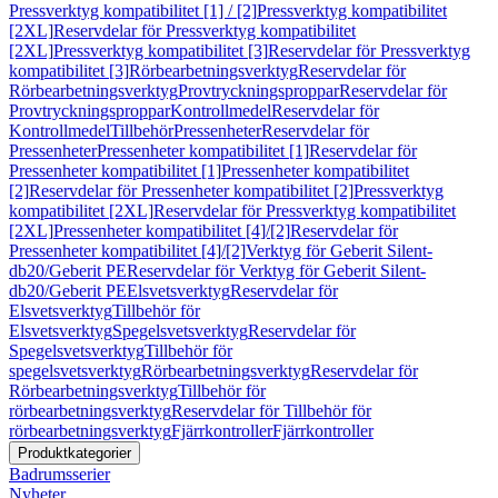
Pressverktyg kompatibilitet [1] / [2]
Pressverktyg kompatibilitet
[2XL]
Reservdelar för Pressverktyg kompatibilitet
[2XL]
Pressverktyg kompatibilitet [3]
Reservdelar för Pressverktyg
kompatibilitet [3]
Rörbearbetningsverktyg
Reservdelar för
Rörbearbetningsverktyg
Provtryckningsproppar
Reservdelar för
Provtryckningsproppar
Kontrollmedel
Reservdelar för
Kontrollmedel
Tillbehör
Pressenheter
Reservdelar för
Pressenheter
Pressenheter kompatibilitet [1]
Reservdelar för
Pressenheter kompatibilitet [1]
Pressenheter kompatibilitet
[2]
Reservdelar för Pressenheter kompatibilitet [2]
Pressverktyg
kompatibilitet [2XL]
Reservdelar för Pressverktyg kompatibilitet
[2XL]
Pressenheter kompatibilitet [4]/[2]
Reservdelar för
Pressenheter kompatibilitet [4]/[2]
Verktyg för Geberit Silent-
db20/Geberit PE
Reservdelar för Verktyg för Geberit Silent-
db20/Geberit PE
Elsvetsverktyg
Reservdelar för
Elsvetsverktyg
Tillbehör för
Elsvetsverktyg
Spegelsvetsverktyg
Reservdelar för
Spegelsvetsverktyg
Tillbehör för
spegelsvetsverktyg
Rörbearbetningsverktyg
Reservdelar för
Rörbearbetningsverktyg
Tillbehör för
rörbearbetningsverktyg
Reservdelar för Tillbehör för
rörbearbetningsverktyg
Fjärrkontroller
Fjärrkontroller
Produktkategorier
Badrumsserier
Nyheter