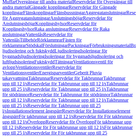
Muffar
Övergångar till andra material
Reservdelar för Övergångar till
andra material
Gängade kopplingar
Reservdelar för Gängade
kopplingar
Flänskopplingar
Flänsbussningar
Aggregatanslutningar
Rese
för Aggregatanslutningar
Anslutningsböjar
Reservdelar för
Anslutningsböjar
Kopplingshylsor
Reservdelar för
Kopplingshylsor
Raka anslutningar
Reservdelar för Raka
anslutningar
Vattenlås
Reservdelar för
Vattenlås
Tillbehör
Rörklammrar
Fästen för
rörklammrar
Stödskal
Förslutningar
Packningar
Förbrukningsmaterial
Br
ljudisolering och fuktskydd
Ljudisolering
Isoleringar för
byggnadsljudisolering
Isoleringar för byggnadsljudisolering och
luftljudsisolering
Fuktskydd
Tätningar
Ventilationsventil för
avlopp
Ventilationsventiler
Reservdelar för
Ventilationsventiler
Energisparventiler
Geberit Pluvia
takavvattning
Takbrunnar
Reservdelar för Takbrunnar
Takbrunnar
upp till 12 l/s
Reservdelar för Takbrunnar upp till 12 l/s
Takbrunnar
upp till 25 l/s
Reservdelar för Takbrunnar upp till 25 l/s
Takbrunnar
för stödrännor
Reservdelar för Takbrunnar för stödrännor
Takbrunnar
upp till 12 l/s
Reservdelar för Takbrunnar upp till 12 l/s
Takbrunnar
upp till 25 l/s
Reservdelar för Takbrunnar upp till 25
l/s
Installationselement ångspärr
Reservdelar för Installationselement
ångspärr
För takbrunnar upp till 12 l/s
Reservdelar för För takbrunnar
upp till 12 l/s
Överlopp
Reservdelar för Överlopp
För takbrunnar upp
till 12 l/s
Reservdelar för För takbrunnar upp till 12 l/s
För takbrunnar
upp till 25 l/s
Reservdelar för För takbrunnar upp till 25