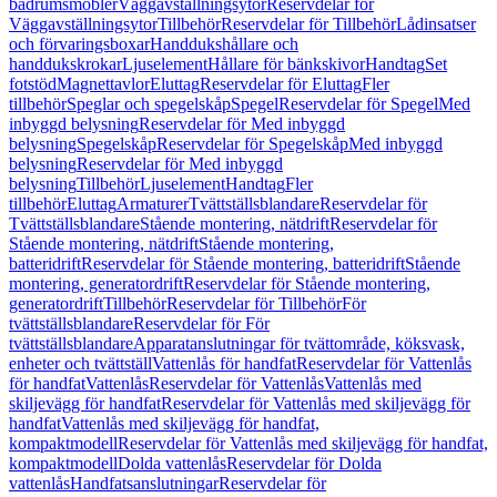
badrumsmöbler
Väggavställningsytor
Reservdelar för
Väggavställningsytor
Tillbehör
Reservdelar för Tillbehör
Lådinsatser
och förvaringsboxar
Handdukshållare och
handdukskrokar
Ljuselement
Hållare för bänkskivor
Handtag
Set
fotstöd
Magnettavlor
Eluttag
Reservdelar för Eluttag
Fler
tillbehör
Speglar och spegelskåp
Spegel
Reservdelar för Spegel
Med
inbyggd belysning
Reservdelar för Med inbyggd
belysning
Spegelskåp
Reservdelar för Spegelskåp
Med inbyggd
belysning
Reservdelar för Med inbyggd
belysning
Tillbehör
Ljuselement
Handtag
Fler
tillbehör
Eluttag
Armaturer
Tvättställsblandare
Reservdelar för
Tvättställsblandare
Stående montering, nätdrift
Reservdelar för
Stående montering, nätdrift
Stående montering,
batteridrift
Reservdelar för Stående montering, batteridrift
Stående
montering, generatordrift
Reservdelar för Stående montering,
generatordrift
Tillbehör
Reservdelar för Tillbehör
För
tvättställsblandare
Reservdelar för För
tvättställsblandare
Apparatanslutningar för tvättområde, köksvask,
enheter och tvättställ
Vattenlås för handfat
Reservdelar för Vattenlås
för handfat
Vattenlås
Reservdelar för Vattenlås
Vattenlås med
skiljevägg för handfat
Reservdelar för Vattenlås med skiljevägg för
handfat
Vattenlås med skiljevägg för handfat,
kompaktmodell
Reservdelar för Vattenlås med skiljevägg för handfat,
kompaktmodell
Dolda vattenlås
Reservdelar för Dolda
vattenlås
Handfatsanslutningar
Reservdelar för