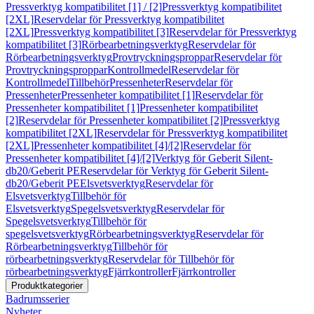
Pressverktyg kompatibilitet [1] / [2]
Pressverktyg kompatibilitet
[2XL]
Reservdelar för Pressverktyg kompatibilitet
[2XL]
Pressverktyg kompatibilitet [3]
Reservdelar för Pressverktyg
kompatibilitet [3]
Rörbearbetningsverktyg
Reservdelar för
Rörbearbetningsverktyg
Provtryckningsproppar
Reservdelar för
Provtryckningsproppar
Kontrollmedel
Reservdelar för
Kontrollmedel
Tillbehör
Pressenheter
Reservdelar för
Pressenheter
Pressenheter kompatibilitet [1]
Reservdelar för
Pressenheter kompatibilitet [1]
Pressenheter kompatibilitet
[2]
Reservdelar för Pressenheter kompatibilitet [2]
Pressverktyg
kompatibilitet [2XL]
Reservdelar för Pressverktyg kompatibilitet
[2XL]
Pressenheter kompatibilitet [4]/[2]
Reservdelar för
Pressenheter kompatibilitet [4]/[2]
Verktyg för Geberit Silent-
db20/Geberit PE
Reservdelar för Verktyg för Geberit Silent-
db20/Geberit PE
Elsvetsverktyg
Reservdelar för
Elsvetsverktyg
Tillbehör för
Elsvetsverktyg
Spegelsvetsverktyg
Reservdelar för
Spegelsvetsverktyg
Tillbehör för
spegelsvetsverktyg
Rörbearbetningsverktyg
Reservdelar för
Rörbearbetningsverktyg
Tillbehör för
rörbearbetningsverktyg
Reservdelar för Tillbehör för
rörbearbetningsverktyg
Fjärrkontroller
Fjärrkontroller
Produktkategorier
Badrumsserier
Nyheter