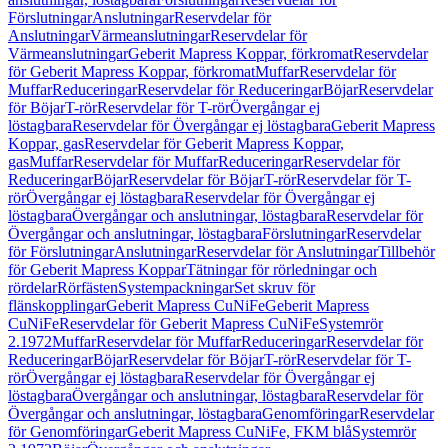
Förslutningar
Anslutningar
Reservdelar för
Anslutningar
Värmeanslutningar
Reservdelar för
Värmeanslutningar
Geberit Mapress Koppar, förkromat
Reservdelar
för Geberit Mapress Koppar, förkromat
Muffar
Reservdelar för
Muffar
Reduceringar
Reservdelar för Reduceringar
Böjar
Reservdelar
för Böjar
T-rör
Reservdelar för T-rör
Övergångar ej
löstagbara
Reservdelar för Övergångar ej löstagbara
Geberit Mapress
Koppar, gas
Reservdelar för Geberit Mapress Koppar,
gas
Muffar
Reservdelar för Muffar
Reduceringar
Reservdelar för
Reduceringar
Böjar
Reservdelar för Böjar
T-rör
Reservdelar för T-
rör
Övergångar ej löstagbara
Reservdelar för Övergångar ej
löstagbara
Övergångar och anslutningar, löstagbara
Reservdelar för
Övergångar och anslutningar, löstagbara
Förslutningar
Reservdelar
för Förslutningar
Anslutningar
Reservdelar för Anslutningar
Tillbehör
för Geberit Mapress Koppar
Tätningar för rörledningar och
rördelar
Rörfästen
Systempackningar
Set skruv för
flänskopplingar
Geberit Mapress CuNiFe
Geberit Mapress
CuNiFe
Reservdelar för Geberit Mapress CuNiFe
Systemrör
2.1972
Muffar
Reservdelar för Muffar
Reduceringar
Reservdelar för
Reduceringar
Böjar
Reservdelar för Böjar
T-rör
Reservdelar för T-
rör
Övergångar ej löstagbara
Reservdelar för Övergångar ej
löstagbara
Övergångar och anslutningar, löstagbara
Reservdelar för
Övergångar och anslutningar, löstagbara
Genomföringar
Reservdelar
för Genomföringar
Geberit Mapress CuNiFe, FKM blå
Systemrör