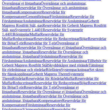
Övergångar ej löstagbara
Övergångar och anslutningar,
löstagbara
Reservdelar för Övergångar och anslutningar,
löstagbara
Kompensatorer
Reservdelar för
Kompensatorer
Genomföringar
Förslutningar
Reservdelar för
Förslutningar
Anslutningar
Reservdelar för Anslutningar
Geberit
Mapress Rostfritt Stål, gas
Reservdelar för Geberit Mapress Rostfritt
Stål, gas
Systemrör 1.4401
Reservdelar för Systemrör
1.4401
Rörnipplar
Muffar
Reservdelar för
Muffar
Reduceringar
Reservdelar för Reduceringar
Böjar
Reservdelar
för Böjar
T-rör
Reservdelar för T-rör
Övergångar ej
löstagbara
Reservdelar för Övergångar ej löstagbara
Övergångar och
anslutningar, löstagbara
Reservdelar för Övergångar och
anslutningar, löstagbara
Förslutningar
Reservdelar för
Förslutningar
Anslutningar
Reservdelar för Anslutningar
Tillbehör för
Geberit Mapress Rostfritt Stål
Skyddskåpor med rörände
Tätningar
för rörledningar och rördelar
Rörfästen
Systempackningar
Set skruv
för flänskopplingar
Geberit Mapress Therm
Systemrör
Therm
Rördelar
Reservdelar för Rördelar
Muffar
Reservdelar för
Muffar
Reduceringar
Reservdelar för Reduceringar
Böjar
Reservdelar
för Böjar
T-rör
Reservdelar för T-rör
Övergångar ej
löstagbara
Reservdelar för Övergångar ej löstagbara
Övergångar och
anslutningar, löstagbara
Reservdelar för Övergångar och
anslutningar, löstagbara
Kompensatorer
Reservdelar för
Kompensatorer
Förslutningar
Reservdelar för
Förslutningar
Värmeanslutningar
Reservdelar för