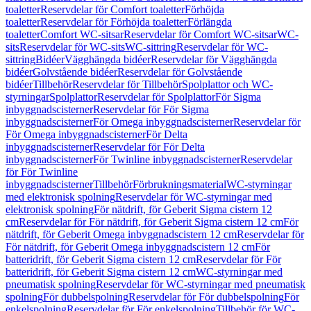
toaletter
Reservdelar för Comfort toaletter
Förhöjda
toaletter
Reservdelar för Förhöjda toaletter
Förlängda
toaletter
Comfort WC-sitsar
Reservdelar för Comfort WC-sitsar
WC-
sits
Reservdelar för WC-sits
WC-sittring
Reservdelar för WC-
sittring
Bidéer
Vägghängda bidéer
Reservdelar för Vägghängda
bidéer
Golvstående bidéer
Reservdelar för Golvstående
bidéer
Tillbehör
Reservdelar för Tillbehör
Spolplattor och WC-
styrningar
Spolplattor
Reservdelar för Spolplattor
För Sigma
inbyggnadscisterner
Reservdelar för För Sigma
inbyggnadscisterner
För Omega inbyggnadscisterner
Reservdelar för
För Omega inbyggnadscisterner
För Delta
inbyggnadscisterner
Reservdelar för För Delta
inbyggnadscisterner
För Twinline inbyggnadscisterner
Reservdelar
för För Twinline
inbyggnadscisterner
Tillbehör
Förbrukningsmaterial
WC-styrningar
med elektronisk spolning
Reservdelar för WC-styrningar med
elektronisk spolning
För nätdrift, för Geberit Sigma cistern 12
cm
Reservdelar för För nätdrift, för Geberit Sigma cistern 12 cm
För
nätdrift, för Geberit Omega inbyggnadscistern 12 cm
Reservdelar för
För nätdrift, för Geberit Omega inbyggnadscistern 12 cm
För
batteridrift, för Geberit Sigma cistern 12 cm
Reservdelar för För
batteridrift, för Geberit Sigma cistern 12 cm
WC-styrningar med
pneumatisk spolning
Reservdelar för WC-styrningar med pneumatisk
spolning
För dubbelspolning
Reservdelar för För dubbelspolning
För
enkelspolning
Reservdelar för För enkelspolning
Tillbehör för WC-