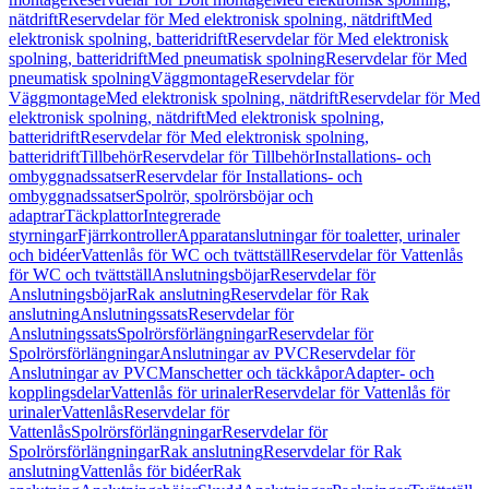
nätdrift
Reservdelar för Med elektronisk spolning, nätdrift
Med
elektronisk spolning, batteridrift
Reservdelar för Med elektronisk
spolning, batteridrift
Med pneumatisk spolning
Reservdelar för Med
pneumatisk spolning
Väggmontage
Reservdelar för
Väggmontage
Med elektronisk spolning, nätdrift
Reservdelar för Med
elektronisk spolning, nätdrift
Med elektronisk spolning,
batteridrift
Reservdelar för Med elektronisk spolning,
batteridrift
Tillbehör
Reservdelar för Tillbehör
Installations- och
ombyggnadssatser
Reservdelar för Installations- och
ombyggnadssatser
Spolrör, spolrörsböjar och
adaptrar
Täckplattor
Integrerade
styrningar
Fjärrkontroller
Apparatanslutningar för toaletter, urinaler
och bidéer
Vattenlås för WC och tvättställ
Reservdelar för Vattenlås
för WC och tvättställ
Anslutningsböjar
Reservdelar för
Anslutningsböjar
Rak anslutning
Reservdelar för Rak
anslutning
Anslutningssats
Reservdelar för
Anslutningssats
Spolrörsförlängningar
Reservdelar för
Spolrörsförlängningar
Anslutningar av PVC
Reservdelar för
Anslutningar av PVC
Manschetter och täckkåpor
Adapter- och
kopplingsdelar
Vattenlås för urinaler
Reservdelar för Vattenlås för
urinaler
Vattenlås
Reservdelar för
Vattenlås
Spolrörsförlängningar
Reservdelar för
Spolrörsförlängningar
Rak anslutning
Reservdelar för Rak
anslutning
Vattenlås för bidéer
Rak