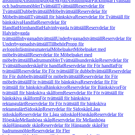
anslutning
Anslutningsböjar
Skydd
Anslutningar
Packningar
Tvättställ
och badrumsmöbler
Tvättställ
Tvättställ
Reservdelar för
Tvättställ
Dubbeltvättställ
Möbeltvättställ
Reservdelar för
Möbeltvättställ
Tvättställ för bänkskiva
Reservdelar för Tvättställ för
bänkskiva
Handfat
Reservdelar för
Handfat
Hörnhandfat
Halvinbyggda tvättställ
Reservdelar för
Halvinbyggda
tvättställ
Inbyggnadstvättställ
Underbyggnadstvättställ
Reservdelar för
Underbyggnadstvättställ
Tillbehör
Propp för
avlopp
Infästningsmaterial
Möbelpaket
Möbelpaket med
möbeltvättställ
Reservdelar för Möbelpaket med
möbeltvättställ
Badrumsmöbler
Tvättställsunderskåp
Reservdelar för
Tvättställsunderskåp
För handfat
Reservdelar för För handfat
För
tvättställ
Reservdelar för För tvättställ
För dubbeltvättställ
Reservdelar
för För dubbeltvättställ
För möbeltvättställ
Reservdelar för För
möbeltvättställ
För tvättställ för bänkskiva
Reservdelar för För
tvättställ för bänkskiva
Bänkskivor
Reservdelar för Bänkskivor
För
tvättställ för bänkskiva skålform
Reservdelar för För tvättställ för
bänkskiva skålform
För tvättställ för bänkskiva
rektangulärt
Reservdelar för För tvättställ för bänkskiva
rektangulärt
Sidoskåp
Reservdelar för Sidoskåp
Låga
sidoskåp
Reservdelar för Låga sidoskåp
Högskåp
Reservdelar för
Högskåp
Mellanhöga skåp
Reservdelar för Mellanhöga
skåp
Hängande skåp
Reservdelar för Hängande skåp
Fler
badrumsmöbler
Reservdelar för Fler