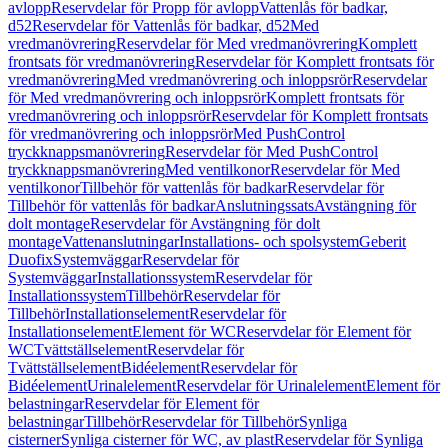
avlopp
Reservdelar för Propp för avlopp
Vattenlås för badkar,
d52
Reservdelar för Vattenlås för badkar, d52
Med
vredmanövrering
Reservdelar för Med vredmanövrering
Komplett
frontsats för vredmanövrering
Reservdelar för Komplett frontsats för
vredmanövrering
Med vredmanövrering och inloppsrör
Reservdelar
för Med vredmanövrering och inloppsrör
Komplett frontsats för
vredmanövrering och inloppsrör
Reservdelar för Komplett frontsats
för vredmanövrering och inloppsrör
Med PushControl
tryckknappsmanövrering
Reservdelar för Med PushControl
tryckknappsmanövrering
Med ventilkonor
Reservdelar för Med
ventilkonor
Tillbehör för vattenlås för badkar
Reservdelar för
Tillbehör för vattenlås för badkar
Anslutningssats
Avstängning för
dolt montage
Reservdelar för Avstängning för dolt
montage
Vattenanslutningar
Installations- och spolsystem
Geberit
Duofix
Systemväggar
Reservdelar för
Systemväggar
Installationssystem
Reservdelar för
Installationssystem
Tillbehör
Reservdelar för
Tillbehör
Installationselement
Reservdelar för
Installationselement
Element för WC
Reservdelar för Element för
WC
Tvättställselement
Reservdelar för
Tvättställselement
Bidéelement
Reservdelar för
Bidéelement
Urinalelement
Reservdelar för Urinalelement
Element för
belastningar
Reservdelar för Element för
belastningar
Tillbehör
Reservdelar för Tillbehör
Synliga
cisterner
Synliga cisterner för WC, av plast
Reservdelar för Synliga