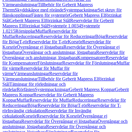
Värmeanslutningar
Tillbehör för Geberit Mapress
Therm
Skyddskåpor med rörände
Systempackningar
Set skruv för
flänskopplingar
Fästen för systemrör
Geberit Mapress Elförzinkat
Stål
Geberit Mapress Elförzinkat Stål
Reservdelar för Geberit
Mapress Elförzinkat Stål
Systemrör 1.0034
Systemrör
1.0215
Rörnipplar
Muffar
Reservdelar för
Muffar
Reduceringar
Reservdelar för Reduceringar
Böjar
Reservdelar
för Böjar
T-rör
Reservdelar för T-rör
Korsrör
Reservdelar för
Korsrör
Övergångar ej löstagbara
Reservdelar för Övergångar ej
löstagbara
Övergångar och anslutningar, löstagbara
Reservdelar för
Övergångar och anslutningar, löstagbara
Kompensatorer
Reservdelar
för Kompensatorer
Förslutningar
Reservdelar för Förslutningar
Muffar
för värme
Reservdelar för Muffar för
värme
Värmeanslutningar
Reservdelar för
Värmeanslutningar
Tillbehör för Geberit Mapress Elförzinkat
Stål
Tätningar för rörledningar och
rördelar
Rörfästen
Systempackningar
Geberit Mapress Koppar
Geberit
Mapress Koppar
Reservdelar för Geberit Mapress
Koppar
Muffar
Reservdelar för Muffar
Reduceringar
Reservdelar för
Reduceringar
Böjar
Reservdelar för Böjar
T-rör
Reservdelar för T-
rör
Invändig cirkulation
Reservdelar för Invändig
cirkulation
Korsrör
Reservdelar för Korsrör
Övergångar ej
löstagbara
Reservdelar för Övergångar ej löstagbara
Övergångar och
anslutningar, löstagbara
Reservdelar för Övergångar och
anslutningar, löstagbara
Förslutningar
Reservdelar för