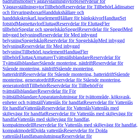
badrumsmöbler
Väggavställningsytor
Reservdelar för
Väggavställningsytor
Tillbehör
Reservdelar för Tillbehör
Lådinsatser
och förvaringsboxar
Handdukshållare och
handdukskrokar
Ljuselement
Hållare för bänkskivor
Handtag
Set
fotstöd
Magnettavlor
Eluttag
Reservdelar för Eluttag
Fler
tillbehör
Speglar och spegelskåp
Spegel
Reservdelar för Spegel
Med
inbyggd belysning
Reservdelar för Med inbyggd
belysning
Spegelskåp
Reservdelar för Spegelskåp
Med inbyggd
belysning
Reservdelar för Med inbyggd
belysning
Tillbehör
Ljuselement
Handtag
Fler
tillbehör
Eluttag
Armaturer
Tvättställsblandare
Reservdelar för
Tvättställsblandare
Stående montering, nätdrift
Reservdelar för
Stående montering, nätdrift
Stående montering,
batteridrift
Reservdelar för Stående montering, batteridrift
Stående
montering, generatordrift
Reservdelar för Stående montering,
generatordrift
Tillbehör
Reservdelar för Tillbehör
För
tvättställsblandare
Reservdelar för För
tvättställsblandare
Apparatanslutningar för tvättområde, köksvask,
enheter och tvättställ
Vattenlås för handfat
Reservdelar för Vattenlås
för handfat
Vattenlås
Reservdelar för Vattenlås
Vattenlås med
skiljevägg för handfat
Reservdelar för Vattenlås med skiljevägg för
handfat
Vattenlås med skiljevägg för handfat,
kompaktmodell
Reservdelar för Vattenlås med skiljevägg för handfat,
kompaktmodell
Dolda vattenlås
Reservdelar för Dolda
vattenlås
Handfatsanslutningar
Reservdelar för