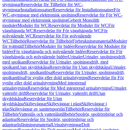
styrningar
Reservdelar för Tillbehör för WC-
styrningar
Installationssatser
Reservdelar för Installationssatser
För
WC-styrningar med elektronisk spolning
Reservdelar för För WC-
styrningar med elektronisk spolning
Geberit Monolith
moduler
Moduler för WC
Reservdelar för Moduler för WC
För
vägghängda WC
Reservdelar för För vägghängda WC
För
golvstående WC
Reservdelar för För golvstående
WC
Tillbehör
Reservdelar för Tillbehör
Förbrukningsmaterial
Moduler
för tvättställ
Tillbehör
Moduler för bidéer
Reservdelar för Moduler för
bidéer
För vägghängda och golvstående bidéer
Reservdelar för För
vägghängda och golvstående bidéer
Urinaler
Urinaler, spolningsdrift,
med spolkant
Reservdelar för Urinaler, spolningsdrift, med
spolkant
Utan skyddskåpa
Reservdelar för Utan skyddskåpa
Urinaler,
spolningsdrift, spolkantlösa
Reservdelar för Urinaler, spolningsdrift,
spolkantlösa
För synlig eller dold urinalstyrning
Reservdelar för För
synlig eller dold urinalstyrning
Med integrerad
urinalstyrning
Reservdelar för Med integrerad urinalstyrning
Urinaler,
vattenfri drift
Reservdelar för Urinaler, vattenfri drift
Utan
skyddskåpa
Reservdelar för Utan
skyddskåpa
Skiljeväggar
Skiljeväggar i plast
Skiljeväggar i
glas
Skiljeväggar av sanitetsporslin
Tillbehör
Reservdelar för
Tillbehör
Vattenlås och vattenlåstillbehör
Spolrör, spolrörsböjar och
adaptrar
Reservdelar för Spolrör, spolrörsböjar och
adaptrar
Infästningsmaterial
Urinalstyrningar
Dolt
montage
Reservdelar för Dolt montage
Med elektronisk spolning,