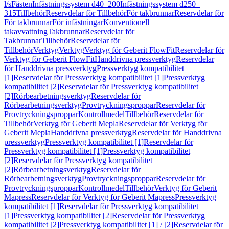
l/s
Fästen
Infästningssystem d40–200
Infästningssystem d250–
315
Tillbehör
Reservdelar för Tillbehör
För takbrunnar
Reservdelar för
För takbrunnar
För infästningar
Konventionell
takavvattning
Takbrunnar
Reservdelar för
Takbrunnar
Tillbehör
Reservdelar för
Tillbehör
Verktyg
Verktyg
Verktyg för Geberit FlowFit
Reservdelar för
Verktyg för Geberit FlowFit
Handdrivna pressverktyg
Reservdelar
för Handdrivna pressverktyg
Pressverktyg kompatibilitet
[1]
Reservdelar för Pressverktyg kompatibilitet [1]
Pressverktyg
kompatibilitet [2]
Reservdelar för Pressverktyg kompatibilitet
[2]
Rörbearbetningsverktyg
Reservdelar för
Rörbearbetningsverktyg
Provtryckningsproppar
Reservdelar för
Provtryckningsproppar
Kontrollmedel
Tillbehör
Reservdelar för
Tillbehör
Verktyg för Geberit Mepla
Reservdelar för Verktyg för
Geberit Mepla
Handdrivna pressverktyg
Reservdelar för Handdrivna
pressverktyg
Pressverktyg kompatibilitet [1]
Reservdelar för
Pressverktyg kompatibilitet [1]
Pressverktyg kompatibilitet
[2]
Reservdelar för Pressverktyg kompatibilitet
[2]
Rörbearbetningsverktyg
Reservdelar för
Rörbearbetningsverktyg
Provtryckningsproppar
Reservdelar för
Provtryckningsproppar
Kontrollmedel
Tillbehör
Verktyg för Geberit
Mapress
Reservdelar för Verktyg för Geberit Mapress
Pressverktyg
kompatibilitet [1]
Reservdelar för Pressverktyg kompatibilitet
[1]
Pressverktyg kompatibilitet [2]
Reservdelar för Pressverktyg
kompatibilitet [2]
Pressverktyg kompatibilitet [1] / [2]
Reservdelar för