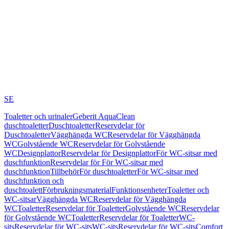
SE
Toaletter och urinaler
Geberit AquaClean
duschtoaletter
Duschtoaletter
Reservdelar för
Duschtoaletter
Vägghängda WC
Reservdelar för Vägghängda
WC
Golvstående WC
Reservdelar för Golvstående
WC
Designplattor
Reservdelar för Designplattor
För WC-sitsar med
duschfunktion
Reservdelar för För WC-sitsar med
duschfunktion
Tillbehör
För duschtoaletter
För WC-sitsar med
duschfunktion och
duschtoalett
Förbrukningsmaterial
Funktionsenheter
Toaletter och
WC-sitsar
Vägghängda WC
Reservdelar för Vägghängda
WC
Toaletter
Reservdelar för Toaletter
Golvstående WC
Reservdelar
för Golvstående WC
Toaletter
Reservdelar för Toaletter
WC-
sits
Reservdelar för WC-sits
WC-sits
Reservdelar för WC-sits
Comfort