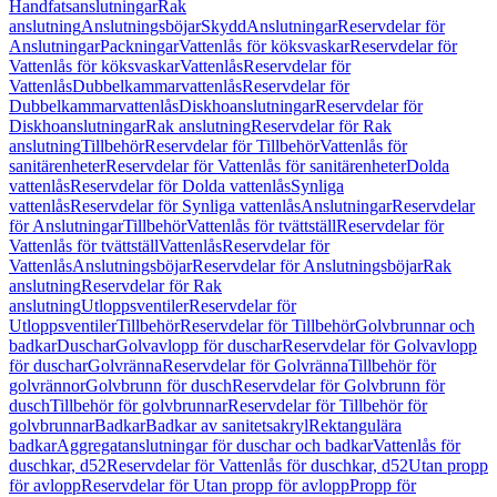
Handfatsanslutningar
Rak
anslutning
Anslutningsböjar
Skydd
Anslutningar
Reservdelar för
Anslutningar
Packningar
Vattenlås för köksvaskar
Reservdelar för
Vattenlås för köksvaskar
Vattenlås
Reservdelar för
Vattenlås
Dubbelkammarvattenlås
Reservdelar för
Dubbelkammarvattenlås
Diskhoanslutningar
Reservdelar för
Diskhoanslutningar
Rak anslutning
Reservdelar för Rak
anslutning
Tillbehör
Reservdelar för Tillbehör
Vattenlås för
sanitärenheter
Reservdelar för Vattenlås för sanitärenheter
Dolda
vattenlås
Reservdelar för Dolda vattenlås
Synliga
vattenlås
Reservdelar för Synliga vattenlås
Anslutningar
Reservdelar
för Anslutningar
Tillbehör
Vattenlås för tvättställ
Reservdelar för
Vattenlås för tvättställ
Vattenlås
Reservdelar för
Vattenlås
Anslutningsböjar
Reservdelar för Anslutningsböjar
Rak
anslutning
Reservdelar för Rak
anslutning
Utloppsventiler
Reservdelar för
Utloppsventiler
Tillbehör
Reservdelar för Tillbehör
Golvbrunnar och
badkar
Duschar
Golvavlopp för duschar
Reservdelar för Golvavlopp
för duschar
Golvränna
Reservdelar för Golvränna
Tillbehör för
golvrännor
Golvbrunn för dusch
Reservdelar för Golvbrunn för
dusch
Tillbehör för golvbrunnar
Reservdelar för Tillbehör för
golvbrunnar
Badkar
Badkar av sanitetsakryl
Rektangulära
badkar
Aggregatanslutningar för duschar och badkar
Vattenlås för
duschkar, d52
Reservdelar för Vattenlås för duschkar, d52
Utan propp
för avlopp
Reservdelar för Utan propp för avlopp
Propp för