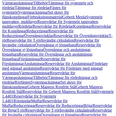
Värmeanslutningar
Tillbehör
Tätningar för systemrör och
rördelar
Tätningar för rördelar
Fästen för
systemrör
Systempackningar
Set skruv för
flänskopplingar
Förbrukningsmaterial
Geberit Mepla
Systemrör
tappvatten, multilayer
Reservdelar för Systemrör tappvatten,
multilayer
Rördelar
Reservdelar för Rördelar
Kopplingar
Reservdelar
för Kopplingar
Reduceringar
Reservdelar för
Reduceringar
Övergångsvinklar
Reservdelar för Övergångsvinklar
T-
rör
Reservdelar för T-rör
Invändig cirkulation
Reservdelar för
Invändig cirkulation
Övergångar ej löstagbara
Reservdelar för
Övergångar ej löstagbara
Övergångar och anslutningar,
löstagbara
Reservdelar för Övergångar och anslutningar,
löstagbara
Förslutningar
Reservdelar för
Förslutningar
Anslutningar
Reservdelar för Anslutningar
Fördelare
med gängad anslutning
Reservdelar för Fördelare med gängad
anslutning
Värmeanslutningar
Reservdelar för
Värmeanslutningar
Tillbehör
Tätningar för rörledningar och
rördelar
Rörfästen
Systempackningar
Set skruv för
flänskopplingar
Geberit Mapress Rostfritt Stål
Geberit Mapress
Rostfritt Stål
Reservdelar för Geberit Mapress Rostfritt Stål
Systemrör
1.4401
Reservdelar för Systemrör
1.4401
Rörnipplar
Muffar
Reservdelar för
Muffar
Reduceringar
Reservdelar för Reduceringar
Böjar
Reservdelar
för Böjar
T-rör
Reservdelar för T-rör
Invändig cirkulation
Reservdelar
för Invändig cirkulation
Övergångar ej löstagbara
Reservdelar för