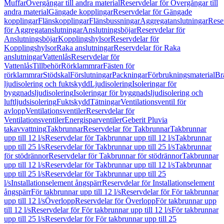
Muffar
Övergångar till andra material
Reservdelar för Övergångar till
andra material
Gängade kopplingar
Reservdelar för Gängade
kopplingar
Flänskopplingar
Flänsbussningar
Aggregatanslutningar
Rese
för Aggregatanslutningar
Anslutningsböjar
Reservdelar för
Anslutningsböjar
Kopplingshylsor
Reservdelar för
Kopplingshylsor
Raka anslutningar
Reservdelar för Raka
anslutningar
Vattenlås
Reservdelar för
Vattenlås
Tillbehör
Rörklammrar
Fästen för
rörklammrar
Stödskal
Förslutningar
Packningar
Förbrukningsmaterial
Br
ljudisolering och fuktskydd
Ljudisolering
Isoleringar för
byggnadsljudisolering
Isoleringar för byggnadsljudisolering och
luftljudsisolering
Fuktskydd
Tätningar
Ventilationsventil för
avlopp
Ventilationsventiler
Reservdelar för
Ventilationsventiler
Energisparventiler
Geberit Pluvia
takavvattning
Takbrunnar
Reservdelar för Takbrunnar
Takbrunnar
upp till 12 l/s
Reservdelar för Takbrunnar upp till 12 l/s
Takbrunnar
upp till 25 l/s
Reservdelar för Takbrunnar upp till 25 l/s
Takbrunnar
för stödrännor
Reservdelar för Takbrunnar för stödrännor
Takbrunnar
upp till 12 l/s
Reservdelar för Takbrunnar upp till 12 l/s
Takbrunnar
upp till 25 l/s
Reservdelar för Takbrunnar upp till 25
l/s
Installationselement ångspärr
Reservdelar för Installationselement
ångspärr
För takbrunnar upp till 12 l/s
Reservdelar för För takbrunnar
upp till 12 l/s
Överlopp
Reservdelar för Överlopp
För takbrunnar upp
till 12 l/s
Reservdelar för För takbrunnar upp till 12 l/s
För takbrunnar
upp till 25 l/s
Reservdelar för För takbrunnar upp till 25