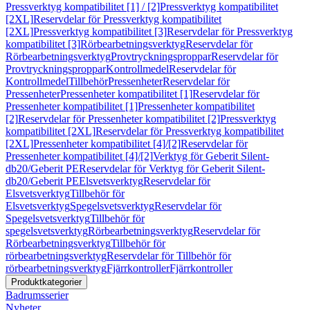
Pressverktyg kompatibilitet [1] / [2]
Pressverktyg kompatibilitet
[2XL]
Reservdelar för Pressverktyg kompatibilitet
[2XL]
Pressverktyg kompatibilitet [3]
Reservdelar för Pressverktyg
kompatibilitet [3]
Rörbearbetningsverktyg
Reservdelar för
Rörbearbetningsverktyg
Provtryckningsproppar
Reservdelar för
Provtryckningsproppar
Kontrollmedel
Reservdelar för
Kontrollmedel
Tillbehör
Pressenheter
Reservdelar för
Pressenheter
Pressenheter kompatibilitet [1]
Reservdelar för
Pressenheter kompatibilitet [1]
Pressenheter kompatibilitet
[2]
Reservdelar för Pressenheter kompatibilitet [2]
Pressverktyg
kompatibilitet [2XL]
Reservdelar för Pressverktyg kompatibilitet
[2XL]
Pressenheter kompatibilitet [4]/[2]
Reservdelar för
Pressenheter kompatibilitet [4]/[2]
Verktyg för Geberit Silent-
db20/Geberit PE
Reservdelar för Verktyg för Geberit Silent-
db20/Geberit PE
Elsvetsverktyg
Reservdelar för
Elsvetsverktyg
Tillbehör för
Elsvetsverktyg
Spegelsvetsverktyg
Reservdelar för
Spegelsvetsverktyg
Tillbehör för
spegelsvetsverktyg
Rörbearbetningsverktyg
Reservdelar för
Rörbearbetningsverktyg
Tillbehör för
rörbearbetningsverktyg
Reservdelar för Tillbehör för
rörbearbetningsverktyg
Fjärrkontroller
Fjärrkontroller
Produktkategorier
Badrumsserier
Nyheter