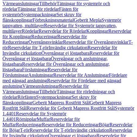
Värmeanslutningar
Tillbehör
Tätningar för systemrör och
rördelar
Tätningar för rördelar
Fästen för
systemrör
Systempackningar
Set skruv för
flänskopplingar
Förbrukningsmaterial
Geberit Mepla
Systemrör
tappvatten, multilayer
Reservdelar för Systemrör tappvatten,
multilayer
Rördelar
Reservdelar för Rördelar
Kopplingar
Reservdelar
för Kopplingar
Reduceringar
Reservdelar för
Reduceringar
Övergångsvinklar
Reservdelar för Övergångsvinklar
T-
rör
Reservdelar för T-rör
Invändig cirkulation
Reservdelar för
Invändig cirkulation
Övergångar ej löstagbara
Reservdelar för
Övergångar ej löstagbara
Övergångar och anslutningar,
löstagbara
Reservdelar för Övergångar och anslutningar,
löstagbara
Förslutningar
Reservdelar för
Förslutningar
Anslutningar
Reservdelar för Anslutningar
Fördelare
med gängad anslutning
Reservdelar för Fördelare med gängad
anslutning
Värmeanslutningar
Reservdelar för
Värmeanslutningar
Tillbehör
Tätningar för rörledningar och
rördelar
Rörfästen
Systempackningar
Set skruv för
flänskopplingar
Geberit Mapress Rostfritt Stål
Geberit Mapress
Rostfritt Stål
Reservdelar för Geberit Mapress Rostfritt Stål
Systemrör
1.4401
Reservdelar för Systemrör
1.4401
Rörnipplar
Muffar
Reservdelar för
Muffar
Reduceringar
Reservdelar för Reduceringar
Böjar
Reservdelar
för Böjar
T-rör
Reservdelar för T-rör
Invändig cirkulation
Reservdelar
för Invändig cirkulation
Övergångar ej löstagbara
Reservdelar för