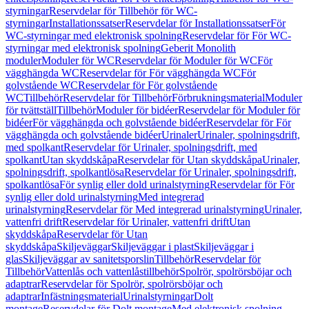
styrningar
Reservdelar för Tillbehör för WC-
styrningar
Installationssatser
Reservdelar för Installationssatser
För
WC-styrningar med elektronisk spolning
Reservdelar för För WC-
styrningar med elektronisk spolning
Geberit Monolith
moduler
Moduler för WC
Reservdelar för Moduler för WC
För
vägghängda WC
Reservdelar för För vägghängda WC
För
golvstående WC
Reservdelar för För golvstående
WC
Tillbehör
Reservdelar för Tillbehör
Förbrukningsmaterial
Moduler
för tvättställ
Tillbehör
Moduler för bidéer
Reservdelar för Moduler för
bidéer
För vägghängda och golvstående bidéer
Reservdelar för För
vägghängda och golvstående bidéer
Urinaler
Urinaler, spolningsdrift,
med spolkant
Reservdelar för Urinaler, spolningsdrift, med
spolkant
Utan skyddskåpa
Reservdelar för Utan skyddskåpa
Urinaler,
spolningsdrift, spolkantlösa
Reservdelar för Urinaler, spolningsdrift,
spolkantlösa
För synlig eller dold urinalstyrning
Reservdelar för För
synlig eller dold urinalstyrning
Med integrerad
urinalstyrning
Reservdelar för Med integrerad urinalstyrning
Urinaler,
vattenfri drift
Reservdelar för Urinaler, vattenfri drift
Utan
skyddskåpa
Reservdelar för Utan
skyddskåpa
Skiljeväggar
Skiljeväggar i plast
Skiljeväggar i
glas
Skiljeväggar av sanitetsporslin
Tillbehör
Reservdelar för
Tillbehör
Vattenlås och vattenlåstillbehör
Spolrör, spolrörsböjar och
adaptrar
Reservdelar för Spolrör, spolrörsböjar och
adaptrar
Infästningsmaterial
Urinalstyrningar
Dolt
montage
Reservdelar för Dolt montage
Med elektronisk spolning,