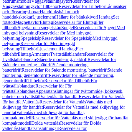
badrumsmöbler
Väggavställningsytor
Reservdelar för
Väggavställningsytor
Tillbehör
Reservdelar för Tillbehör
Lådinsatser
och förvaringsboxar
Handdukshållare och
handdukskrokar
Ljuselement
Hållare för bänkskivor
Handtag
Set
fotstöd
Magnettavlor
Eluttag
Reservdelar för Eluttag
Fler
tillbehör
Speglar och spegelskåp
Spegel
Reservdelar för Spegel
Med
inbyggd belysning
Reservdelar för Med inbyggd
belysning
Spegelskåp
Reservdelar för Spegelskåp
Med inbyggd
belysning
Reservdelar för Med inbyggd
belysning
Tillbehör
Ljuselement
Handtag
Fler
tillbehör
Eluttag
Armaturer
Tvättställsblandare
Reservdelar för
Tvättställsblandare
Stående montering, nätdrift
Reservdelar för
Stående montering, nätdrift
Stående montering,
batteridrift
Reservdelar för Stående montering, batteridrift
Stående
montering, generatordrift
Reservdelar för Stående montering,
generatordrift
Tillbehör
Reservdelar för Tillbehör
För
tvättställsblandare
Reservdelar för För
tvättställsblandare
Apparatanslutningar för tvättområde, köksvask,
enheter och tvättställ
Vattenlås för handfat
Reservdelar för Vattenlås
för handfat
Vattenlås
Reservdelar för Vattenlås
Vattenlås med
skiljevägg för handfat
Reservdelar för Vattenlås med skiljevägg för
handfat
Vattenlås med skiljevägg för handfat,
kompaktmodell
Reservdelar för Vattenlås med skiljevägg för handfat,
kompaktmodell
Dolda vattenlås
Reservdelar för Dolda
vattenlås
Handfatsanslutningar
Reservdelar för