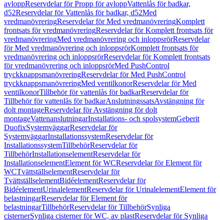
avlopp
Reservdelar för Propp för avlopp
Vattenlås för badkar,
d52
Reservdelar för Vattenlås för badkar, d52
Med
vredmanövrering
Reservdelar för Med vredmanövrering
Komplett
frontsats för vredmanövrering
Reservdelar för Komplett frontsats för
vredmanövrering
Med vredmanövrering och inloppsrör
Reservdelar
för Med vredmanövrering och inloppsrör
Komplett frontsats för
vredmanövrering och inloppsrör
Reservdelar för Komplett frontsats
för vredmanövrering och inloppsrör
Med PushControl
tryckknappsmanövrering
Reservdelar för Med PushControl
tryckknappsmanövrering
Med ventilkonor
Reservdelar för Med
ventilkonor
Tillbehör för vattenlås för badkar
Reservdelar för
Tillbehör för vattenlås för badkar
Anslutningssats
Avstängning för
dolt montage
Reservdelar för Avstängning för dolt
montage
Vattenanslutningar
Installations- och spolsystem
Geberit
Duofix
Systemväggar
Reservdelar för
Systemväggar
Installationssystem
Reservdelar för
Installationssystem
Tillbehör
Reservdelar för
Tillbehör
Installationselement
Reservdelar för
Installationselement
Element för WC
Reservdelar för Element för
WC
Tvättställselement
Reservdelar för
Tvättställselement
Bidéelement
Reservdelar för
Bidéelement
Urinalelement
Reservdelar för Urinalelement
Element för
belastningar
Reservdelar för Element för
belastningar
Tillbehör
Reservdelar för Tillbehör
Synliga
cisterner
Synliga cisterner för WC, av plast
Reservdelar för Synliga