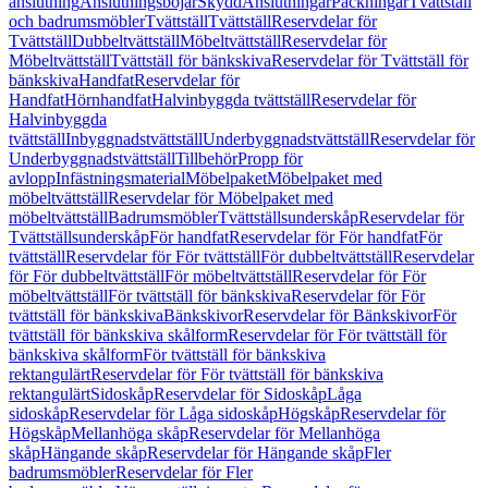
anslutning
Anslutningsböjar
Skydd
Anslutningar
Packningar
Tvättställ
och badrumsmöbler
Tvättställ
Tvättställ
Reservdelar för
Tvättställ
Dubbeltvättställ
Möbeltvättställ
Reservdelar för
Möbeltvättställ
Tvättställ för bänkskiva
Reservdelar för Tvättställ för
bänkskiva
Handfat
Reservdelar för
Handfat
Hörnhandfat
Halvinbyggda tvättställ
Reservdelar för
Halvinbyggda
tvättställ
Inbyggnadstvättställ
Underbyggnadstvättställ
Reservdelar för
Underbyggnadstvättställ
Tillbehör
Propp för
avlopp
Infästningsmaterial
Möbelpaket
Möbelpaket med
möbeltvättställ
Reservdelar för Möbelpaket med
möbeltvättställ
Badrumsmöbler
Tvättställsunderskåp
Reservdelar för
Tvättställsunderskåp
För handfat
Reservdelar för För handfat
För
tvättställ
Reservdelar för För tvättställ
För dubbeltvättställ
Reservdelar
för För dubbeltvättställ
För möbeltvättställ
Reservdelar för För
möbeltvättställ
För tvättställ för bänkskiva
Reservdelar för För
tvättställ för bänkskiva
Bänkskivor
Reservdelar för Bänkskivor
För
tvättställ för bänkskiva skålform
Reservdelar för För tvättställ för
bänkskiva skålform
För tvättställ för bänkskiva
rektangulärt
Reservdelar för För tvättställ för bänkskiva
rektangulärt
Sidoskåp
Reservdelar för Sidoskåp
Låga
sidoskåp
Reservdelar för Låga sidoskåp
Högskåp
Reservdelar för
Högskåp
Mellanhöga skåp
Reservdelar för Mellanhöga
skåp
Hängande skåp
Reservdelar för Hängande skåp
Fler
badrumsmöbler
Reservdelar för Fler