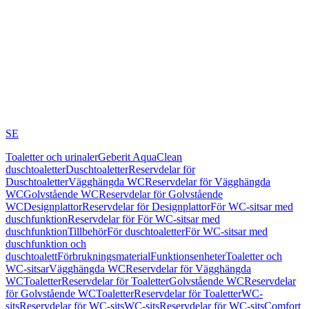
SE
Toaletter och urinaler
Geberit AquaClean
duschtoaletter
Duschtoaletter
Reservdelar för
Duschtoaletter
Vägghängda WC
Reservdelar för Vägghängda
WC
Golvstående WC
Reservdelar för Golvstående
WC
Designplattor
Reservdelar för Designplattor
För WC-sitsar med
duschfunktion
Reservdelar för För WC-sitsar med
duschfunktion
Tillbehör
För duschtoaletter
För WC-sitsar med
duschfunktion och
duschtoalett
Förbrukningsmaterial
Funktionsenheter
Toaletter och
WC-sitsar
Vägghängda WC
Reservdelar för Vägghängda
WC
Toaletter
Reservdelar för Toaletter
Golvstående WC
Reservdelar
för Golvstående WC
Toaletter
Reservdelar för Toaletter
WC-
sits
Reservdelar för WC-sits
WC-sits
Reservdelar för WC-sits
Comfort