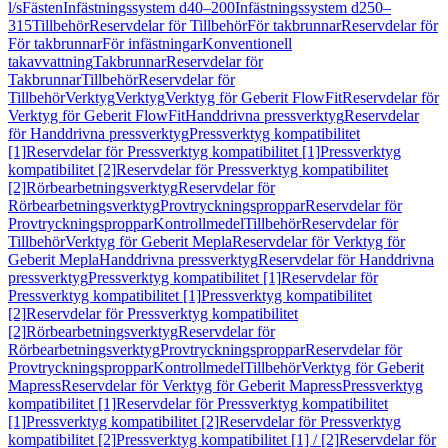
l/s
Fästen
Infästningssystem d40–200
Infästningssystem d250–
315
Tillbehör
Reservdelar för Tillbehör
För takbrunnar
Reservdelar för
För takbrunnar
För infästningar
Konventionell
takavvattning
Takbrunnar
Reservdelar för
Takbrunnar
Tillbehör
Reservdelar för
Tillbehör
Verktyg
Verktyg
Verktyg för Geberit FlowFit
Reservdelar för
Verktyg för Geberit FlowFit
Handdrivna pressverktyg
Reservdelar
för Handdrivna pressverktyg
Pressverktyg kompatibilitet
[1]
Reservdelar för Pressverktyg kompatibilitet [1]
Pressverktyg
kompatibilitet [2]
Reservdelar för Pressverktyg kompatibilitet
[2]
Rörbearbetningsverktyg
Reservdelar för
Rörbearbetningsverktyg
Provtryckningsproppar
Reservdelar för
Provtryckningsproppar
Kontrollmedel
Tillbehör
Reservdelar för
Tillbehör
Verktyg för Geberit Mepla
Reservdelar för Verktyg för
Geberit Mepla
Handdrivna pressverktyg
Reservdelar för Handdrivna
pressverktyg
Pressverktyg kompatibilitet [1]
Reservdelar för
Pressverktyg kompatibilitet [1]
Pressverktyg kompatibilitet
[2]
Reservdelar för Pressverktyg kompatibilitet
[2]
Rörbearbetningsverktyg
Reservdelar för
Rörbearbetningsverktyg
Provtryckningsproppar
Reservdelar för
Provtryckningsproppar
Kontrollmedel
Tillbehör
Verktyg för Geberit
Mapress
Reservdelar för Verktyg för Geberit Mapress
Pressverktyg
kompatibilitet [1]
Reservdelar för Pressverktyg kompatibilitet
[1]
Pressverktyg kompatibilitet [2]
Reservdelar för Pressverktyg
kompatibilitet [2]
Pressverktyg kompatibilitet [1] / [2]
Reservdelar för