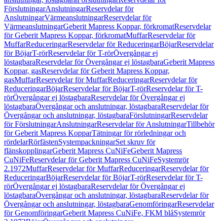
Förslutningar
Anslutningar
Reservdelar för
Anslutningar
Värmeanslutningar
Reservdelar för
Värmeanslutningar
Geberit Mapress Koppar, förkromat
Reservdelar
för Geberit Mapress Koppar, förkromat
Muffar
Reservdelar för
Muffar
Reduceringar
Reservdelar för Reduceringar
Böjar
Reservdelar
för Böjar
T-rör
Reservdelar för T-rör
Övergångar ej
löstagbara
Reservdelar för Övergångar ej löstagbara
Geberit Mapress
Koppar, gas
Reservdelar för Geberit Mapress Koppar,
gas
Muffar
Reservdelar för Muffar
Reduceringar
Reservdelar för
Reduceringar
Böjar
Reservdelar för Böjar
T-rör
Reservdelar för T-
rör
Övergångar ej löstagbara
Reservdelar för Övergångar ej
löstagbara
Övergångar och anslutningar, löstagbara
Reservdelar för
Övergångar och anslutningar, löstagbara
Förslutningar
Reservdelar
för Förslutningar
Anslutningar
Reservdelar för Anslutningar
Tillbehör
för Geberit Mapress Koppar
Tätningar för rörledningar och
rördelar
Rörfästen
Systempackningar
Set skruv för
flänskopplingar
Geberit Mapress CuNiFe
Geberit Mapress
CuNiFe
Reservdelar för Geberit Mapress CuNiFe
Systemrör
2.1972
Muffar
Reservdelar för Muffar
Reduceringar
Reservdelar för
Reduceringar
Böjar
Reservdelar för Böjar
T-rör
Reservdelar för T-
rör
Övergångar ej löstagbara
Reservdelar för Övergångar ej
löstagbara
Övergångar och anslutningar, löstagbara
Reservdelar för
Övergångar och anslutningar, löstagbara
Genomföringar
Reservdelar
för Genomföringar
Geberit Mapress CuNiFe, FKM blå
Systemrör