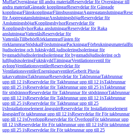
Muffar
Övergångar till andra material
Reservdelar för Övergångar till
andra material
Gängade kopplingar
Reservdelar för Gängade
kopplingar
Flänskopplingar
Flänsbussningar
Aggregatanslutningar
Rese
för Aggregatanslutningar
Anslutningsböjar
Reservdelar för
Anslutningsböjar
Kopplingshylsor
Reservdelar för
Kopplingshylsor
Raka anslutningar
Reservdelar för Raka
anslutningar
Vattenlås
Reservdelar för
Vattenlås
Tillbehör
Rörklammrar
Fästen för
rörklammrar
Stödskal
Förslutningar
Packningar
Förbrukningsmaterial
Br
ljudisolering och fuktskydd
Ljudisolering
Isoleringar för
byggnadsljudisolering
Isoleringar för byggnadsljudisolering och
luftljudsisolering
Fuktskydd
Tätningar
Ventilationsventil för
avlopp
Ventilationsventiler
Reservdelar för
Ventilationsventiler
Energisparventiler
Geberit Pluvia
takavvattning
Takbrunnar
Reservdelar för Takbrunnar
Takbrunnar
upp till 12 l/s
Reservdelar för Takbrunnar upp till 12 l/s
Takbrunnar
upp till 25 l/s
Reservdelar för Takbrunnar upp till 25 l/s
Takbrunnar
för stödrännor
Reservdelar för Takbrunnar för stödrännor
Takbrunnar
upp till 12 l/s
Reservdelar för Takbrunnar upp till 12 l/s
Takbrunnar
upp till 25 l/s
Reservdelar för Takbrunnar upp till 25
l/s
Installationselement ångspärr
Reservdelar för Installationselement
ångspärr
För takbrunnar upp till 12 l/s
Reservdelar för För takbrunnar
upp till 12 l/s
Överlopp
Reservdelar för Överlopp
För takbrunnar upp
till 12 l/s
Reservdelar för För takbrunnar upp till 12 l/s
För takbrunnar
upp till 25 l/s
Reservdelar för För takbrunnar upp till 25