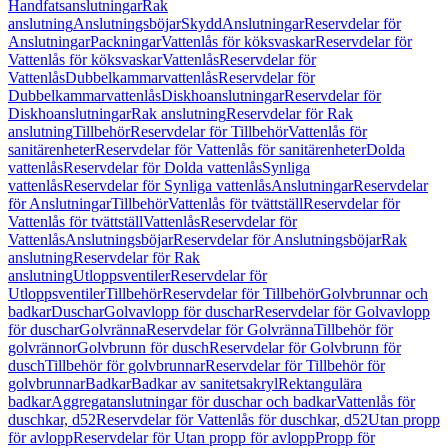
Handfatsanslutningar
Rak
anslutning
Anslutningsböjar
Skydd
Anslutningar
Reservdelar för
Anslutningar
Packningar
Vattenlås för köksvaskar
Reservdelar för
Vattenlås för köksvaskar
Vattenlås
Reservdelar för
Vattenlås
Dubbelkammarvattenlås
Reservdelar för
Dubbelkammarvattenlås
Diskhoanslutningar
Reservdelar för
Diskhoanslutningar
Rak anslutning
Reservdelar för Rak
anslutning
Tillbehör
Reservdelar för Tillbehör
Vattenlås för
sanitärenheter
Reservdelar för Vattenlås för sanitärenheter
Dolda
vattenlås
Reservdelar för Dolda vattenlås
Synliga
vattenlås
Reservdelar för Synliga vattenlås
Anslutningar
Reservdelar
för Anslutningar
Tillbehör
Vattenlås för tvättställ
Reservdelar för
Vattenlås för tvättställ
Vattenlås
Reservdelar för
Vattenlås
Anslutningsböjar
Reservdelar för Anslutningsböjar
Rak
anslutning
Reservdelar för Rak
anslutning
Utloppsventiler
Reservdelar för
Utloppsventiler
Tillbehör
Reservdelar för Tillbehör
Golvbrunnar och
badkar
Duschar
Golvavlopp för duschar
Reservdelar för Golvavlopp
för duschar
Golvränna
Reservdelar för Golvränna
Tillbehör för
golvrännor
Golvbrunn för dusch
Reservdelar för Golvbrunn för
dusch
Tillbehör för golvbrunnar
Reservdelar för Tillbehör för
golvbrunnar
Badkar
Badkar av sanitetsakryl
Rektangulära
badkar
Aggregatanslutningar för duschar och badkar
Vattenlås för
duschkar, d52
Reservdelar för Vattenlås för duschkar, d52
Utan propp
för avlopp
Reservdelar för Utan propp för avlopp
Propp för