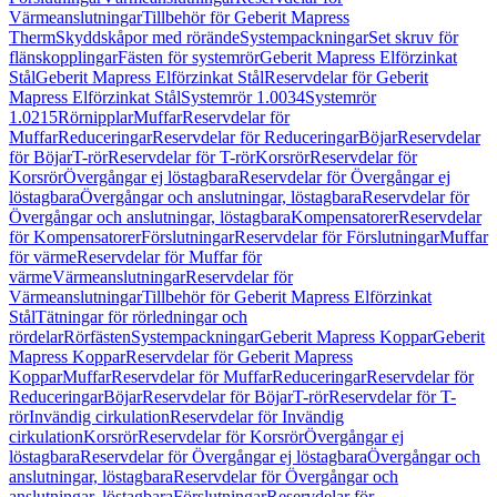
Värmeanslutningar
Tillbehör för Geberit Mapress
Therm
Skyddskåpor med rörände
Systempackningar
Set skruv för
flänskopplingar
Fästen för systemrör
Geberit Mapress Elförzinkat
Stål
Geberit Mapress Elförzinkat Stål
Reservdelar för Geberit
Mapress Elförzinkat Stål
Systemrör 1.0034
Systemrör
1.0215
Rörnipplar
Muffar
Reservdelar för
Muffar
Reduceringar
Reservdelar för Reduceringar
Böjar
Reservdelar
för Böjar
T-rör
Reservdelar för T-rör
Korsrör
Reservdelar för
Korsrör
Övergångar ej löstagbara
Reservdelar för Övergångar ej
löstagbara
Övergångar och anslutningar, löstagbara
Reservdelar för
Övergångar och anslutningar, löstagbara
Kompensatorer
Reservdelar
för Kompensatorer
Förslutningar
Reservdelar för Förslutningar
Muffar
för värme
Reservdelar för Muffar för
värme
Värmeanslutningar
Reservdelar för
Värmeanslutningar
Tillbehör för Geberit Mapress Elförzinkat
Stål
Tätningar för rörledningar och
rördelar
Rörfästen
Systempackningar
Geberit Mapress Koppar
Geberit
Mapress Koppar
Reservdelar för Geberit Mapress
Koppar
Muffar
Reservdelar för Muffar
Reduceringar
Reservdelar för
Reduceringar
Böjar
Reservdelar för Böjar
T-rör
Reservdelar för T-
rör
Invändig cirkulation
Reservdelar för Invändig
cirkulation
Korsrör
Reservdelar för Korsrör
Övergångar ej
löstagbara
Reservdelar för Övergångar ej löstagbara
Övergångar och
anslutningar, löstagbara
Reservdelar för Övergångar och
anslutningar, löstagbara
Förslutningar
Reservdelar för