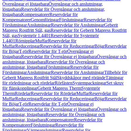
Övergångar ej löstagbara
Övergångar och anslutningar,
löstagbara
Reservdelar för Övergångar och anslutningar,
löstagbara
Kompensatorer
Reservdelar för
Kompensatorer
Genomföringar
Förslutningar
Reservdelar för
Förslutningar
Anslutningar
Reservdelar för Anslutningar
Geberit
Mapress Rostfritt Stål, gas
Reservdelar för Geberit Mapress Rostfritt
Stål, gas
Systemrör 1.4401
Reservdelar för Systemrör
1.4401
Rörnipplar
Muffar
Reservdelar för
Muffar
Reduceringar
Reservdelar för Reduceringar
Böjar
Reservdelar
för Böjar
T-rör
Reservdelar för T-rör
Övergångar ej
löstagbara
Reservdelar för Övergångar ej löstagbara
Övergångar och
anslutningar, löstagbara
Reservdelar för Övergångar och
anslutningar, löstagbara
Förslutningar
Reservdelar för
Förslutningar
Anslutningar
Reservdelar för Anslutningar
Tillbehör för
Geberit Mapress Rostfritt Stål
Skyddskåpor med rörände
Tätningar
för rörledningar och rördelar
Rörfästen
Systempackningar
Set skruv
för flänskopplingar
Geberit Mapress Therm
Systemrör
Therm
Rördelar
Reservdelar för Rördelar
Muffar
Reservdelar för
Muffar
Reduceringar
Reservdelar för Reduceringar
Böjar
Reservdelar
för Böjar
T-rör
Reservdelar för T-rör
Övergångar ej
löstagbara
Reservdelar för Övergångar ej löstagbara
Övergångar och
anslutningar, löstagbara
Reservdelar för Övergångar och
anslutningar, löstagbara
Kompensatorer
Reservdelar för
Kompensatorer
Förslutningar
Reservdelar för
Förslutningar
Värmeanslutningar
Reservdelar för