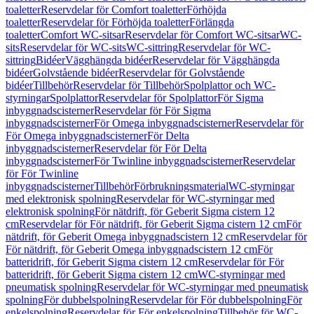
toaletter
Reservdelar för Comfort toaletter
Förhöjda
toaletter
Reservdelar för Förhöjda toaletter
Förlängda
toaletter
Comfort WC-sitsar
Reservdelar för Comfort WC-sitsar
WC-
sits
Reservdelar för WC-sits
WC-sittring
Reservdelar för WC-
sittring
Bidéer
Vägghängda bidéer
Reservdelar för Vägghängda
bidéer
Golvstående bidéer
Reservdelar för Golvstående
bidéer
Tillbehör
Reservdelar för Tillbehör
Spolplattor och WC-
styrningar
Spolplattor
Reservdelar för Spolplattor
För Sigma
inbyggnadscisterner
Reservdelar för För Sigma
inbyggnadscisterner
För Omega inbyggnadscisterner
Reservdelar för
För Omega inbyggnadscisterner
För Delta
inbyggnadscisterner
Reservdelar för För Delta
inbyggnadscisterner
För Twinline inbyggnadscisterner
Reservdelar
för För Twinline
inbyggnadscisterner
Tillbehör
Förbrukningsmaterial
WC-styrningar
med elektronisk spolning
Reservdelar för WC-styrningar med
elektronisk spolning
För nätdrift, för Geberit Sigma cistern 12
cm
Reservdelar för För nätdrift, för Geberit Sigma cistern 12 cm
För
nätdrift, för Geberit Omega inbyggnadscistern 12 cm
Reservdelar för
För nätdrift, för Geberit Omega inbyggnadscistern 12 cm
För
batteridrift, för Geberit Sigma cistern 12 cm
Reservdelar för För
batteridrift, för Geberit Sigma cistern 12 cm
WC-styrningar med
pneumatisk spolning
Reservdelar för WC-styrningar med pneumatisk
spolning
För dubbelspolning
Reservdelar för För dubbelspolning
För
enkelspolning
Reservdelar för För enkelspolning
Tillbehör för WC-