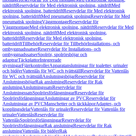
nätdrift
Reservdelar för Med elektronisk spolning, nätdrift
Med
elektronisk spolning, batteridrift
Reservdelar för Med elektronisk
spolning, batteridrift
Med pneumatisk spolning
Reservdelar för Med
pneumatisk spolning
Väggmontage
Reservdelar för
Väggmontage
Med elektronisk spolning, nätdrift
Reservdelar för Med
elektronisk spolning, nätdrift
Med elektronisk spolning,
batteridrift
Reservdelar för Med elektronisk spolning,
batteridrift
Tillbehör
Reservdelar för Tillbehör
Installations- och
ombyggnadssatser
Reservdelar för Installations- och
ombyggnadssatser
Spolrör, spolrörsböjar och
adaptrar
Täckplattor
Integrerade
styrningar
Fjärrkontroller
Apparatanslutningar för toaletter, urinaler
och bidéer
Vattenlås för WC och tvättställ
Reservdelar för Vattenlås
för WC och tvättställ
Anslutningsböjar
Reservdelar för
Anslutningsböjar
Rak anslutning
Reservdelar för Rak
anslutning
Anslutningssats
Reservdelar för
Anslutningssats
Spolrörsförlängningar
Reservdelar för
Spolrörsförlängningar
Anslutningar av PVC
Reservdelar för
Anslutningar av PVC
Manschetter och täckkåpor
Adapter- och
kopplingsdelar
Vattenlås för urinaler
Reservdelar för Vattenlås för
urinaler
Vattenlås
Reservdelar för
Vattenlås
Spolrörsförlängningar
Reservdelar för
Spolrörsförlängningar
Rak anslutning
Reservdelar för Rak
anslutning
Vattenlås för bidéer
Rak