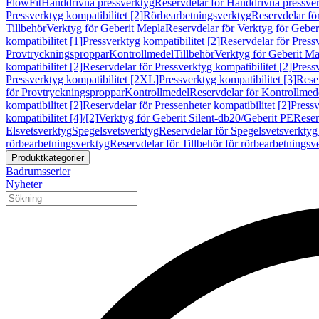
FlowFit
Handdrivna pressverktyg
Reservdelar för Handdrivna pressve
Pressverktyg kompatibilitet [2]
Rörbearbetningsverktyg
Reservdelar fö
Tillbehör
Verktyg för Geberit Mepla
Reservdelar för Verktyg för Geber
kompatibilitet [1]
Pressverktyg kompatibilitet [2]
Reservdelar för Pressv
Provtryckningsproppar
Kontrollmedel
Tillbehör
Verktyg för Geberit Ma
kompatibilitet [2]
Reservdelar för Pressverktyg kompatibilitet [2]
Pressv
Pressverktyg kompatibilitet [2XL]
Pressverktyg kompatibilitet [3]
Reser
för Provtryckningsproppar
Kontrollmedel
Reservdelar för Kontrollmed
kompatibilitet [2]
Reservdelar för Pressenheter kompatibilitet [2]
Pressv
kompatibilitet [4]/[2]
Verktyg för Geberit Silent-db20/Geberit PE
Reser
Elsvetsverktyg
Spegelsvetsverktyg
Reservdelar för Spegelsvetsverktyg
rörbearbetningsverktyg
Reservdelar för Tillbehör för rörbearbetningsv
Produktkategorier
Badrumsserier
Nyheter