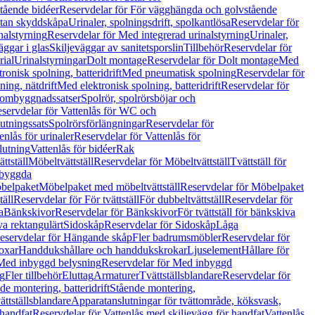
tående bidéer
Reservdelar för För vägghängda och golvstående
Utan skyddskåpa
Urinaler, spolningsdrift, spolkantlösa
Reservdelar för
nalstyrning
Reservdelar för Med integrerad urinalstyrning
Urinaler,
äggar i glas
Skiljeväggar av sanitetsporslin
Tillbehör
Reservdelar för
rial
Urinalstyrningar
Dolt montage
Reservdelar för Dolt montage
Med
onisk spolning, batteridrift
Med pneumatisk spolning
Reservdelar för
ing, nätdrift
Med elektronisk spolning, batteridrift
Reservdelar för
h ombyggnadssatser
Spolrör, spolrörsböjar och
servdelar för Vattenlås för WC och
utningssats
Spolrörsförlängningar
Reservdelar för
enlås för urinaler
Reservdelar för Vattenlås för
lutning
Vattenlås för bidéer
Rak
ttställ
Möbeltvättställ
Reservdelar för Möbeltvättställ
Tvättställ för
nbyggda
belpaket
Möbelpaket med möbeltvättställ
Reservdelar för Möbelpaket
täll
Reservdelar för För tvättställ
För dubbeltvättställ
Reservdelar för
a
Bänkskivor
Reservdelar för Bänkskivor
För tvättställ för bänkskiva
va rektangulärt
Sidoskåp
Reservdelar för Sidoskåp
Låga
eservdelar för Hängande skåp
Fler badrumsmöbler
Reservdelar för
oxar
Handdukshållare och handdukskrokar
Ljuselement
Hållare för
Med inbyggd belysning
Reservdelar för Med inbyggd
g
Fler tillbehör
Eluttag
Armaturer
Tvättställsblandare
Reservdelar för
de montering, batteridrift
Stående montering,
ättställsblandare
Apparatanslutningar för tvättområde, köksvask,
 handfat
Reservdelar för Vattenlås med skiljevägg för handfat
Vattenlås