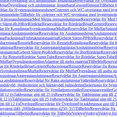
gbara
Övergångar och anslutningar, löstagbara
Reservdelar för Övergånga
Böjar
Övergångar och anslutningar, löstagbara
Genomföringar
Tillbehör 
delar för Hygienspolningsenheter
Cisterner och WC-styrningar med hyg
ygienmoduler
Tillbehör för cisterner och WC-styrningar med hygienspol
t pressanslutningar
Med Mepla pressanslutningar
Reservdelar för Med 
t Silent-db20
Rör
Rördelar
Reservdelar för Rördelar
Böjar
Grenrör
Reservd
ar för Kopplingar
Svetskopplingar
Muffar
Reservdelar för Muffar
Spännk
tningar
Anslutningsböjar
Reservdelar för Anslutningsböjar
Anslutningsri
gar
Packningar
Förbrukningsmaterial
Geberit Silent-PP
Rör
Reservdelar f
educeringar
Rensrör
Reservdelar för Rensrör
Kopplingar
Reservdelar för 
utningar
Reservdelar för Aggregatanslutningar
Anslutningsböjar
Reservd
ngsmaterial
Geberit Silent-Pro
Rör
Reservdelar för Rör
Rördelar
Reservdel
r för Rensrör
Rördelar SuperTube
Reservdelar för Rördelar SuperTube
B
 Muffar
Övergångskoppling
Adaptrar till andra material
Tillbehör
Reservde
ar för Rördelar
Böjar
Grenrör
Reduceringar
Rensrör
Reservdelar för Rens
r
Svetskopplingar
Muffar
Reservdelar för Muffar
Övergångar till andra ma
bussningar
Aggregatanslutningar
Reservdelar för Aggregatanslutningar
An
a anslutningar
Reservdelar för Raka anslutningar
Vattenlås
Reservdelar f
andskydd, ljudisolering och fuktskydd
Ljudisolering
Isoleringar för byg
ilationsventiler
Reservdelar för Ventilationsventiler
Energisparventiler
Ge
ll 12 l/s
Takbrunnar upp till 25 l/s
Reservdelar för Takbrunnar upp till 25
l 12 l/s
Takbrunnar upp till 25 l/s
Reservdelar för Takbrunnar upp till 25 
p till 12 l/s
Överlopp
Reservdelar för Överlopp
För takbrunnar upp till 1
gssystem d40–200
Infästningssystem d250–315
Tillbehör
Reservdelar för 
akbrunnar
Tillbehör
Reservdelar för Tillbehör
Verktyg
Verktyg
Verktyg för