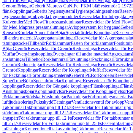
för T-rör
Övergångar ej löstagbara
Reservdelar för Övergångar ej lösta
Genomföringar
Geberit Mapress CuNiFe, FKM blå
Systemrör 2.1972
flänskopplingar
Geberits hygiensystem
Hygienspolningsenheter
Reserv
hygienspolning
Inbyggda hygienmoduler
Reservdelar för Inbyggda h
Kulventiler
Med FlowFit pressanslutningar
Reservdelar för Med FlowFi
för Med Mapress pressanslutningar
Avloppssystem för byggnad
Geberi
Rensrör
Rördelar SuperTube
Böjar
Specialrördelar
Kopplingar
Reservdel
till andra material
Aggregatanslutningar
Reservdelar för Aggregatanslu
tätningssockel
Tillbehör
Rörklammrar
Fästen för rörklammrar
Förslutnin
Böjar
Grenrör
Reservdelar för Grenrör
Reduceringar
Reservdelar för R
Muffar
Övergångskoppling
Övergångar till andra material
Aggregatansl
anslutningar
Tillbehör
Rörklammrar
Förslutningar
Packningar
Förbrukni
Grenrör
Reduceringar
Reservdelar för Reduceringar
Rensrör
Reservdela
Grenrör
Kopplingar
Reservdelar för Kopplingar
Muffar
Reservdelar för
för Packningar
Förbrukningsmaterial
Geberit PE
Rör
Rördelar
Reservdel
SuperTube
Böjar
Specialrördelar
Kopplingar
Reservdelar för Kopplinga
kopplingar
Reservdelar för Gängade kopplingar
Flänskopplingar
Fläns
Anslutningsböjar
Kopplingshylsor
Reservdelar för Kopplingshylsor
Rak
rörklammrar
Stödskal
Förslutningar
Packningar
Förbrukningsmaterial
Br
luftljudsisolering
Fuktskydd
Tätningar
Ventilationsventil för avlopp
Vent
Takbrunnar
Takbrunnar upp till 12 l/s
Reservdelar för Takbrunnar upp ti
stödrännor
Takbrunnar upp till 12 l/s
Reservdelar för Takbrunnar upp til
ångspärr
För takbrunnar upp till 12 l/s
Reservdelar för För takbrunnar up
till 25 l/s
Reservdelar för För takbrunnar upp till 25 l/s
Fästen
Infästnin
infästningar
Konventionell takavvattning
Takbrunnar
Reservdelar för T