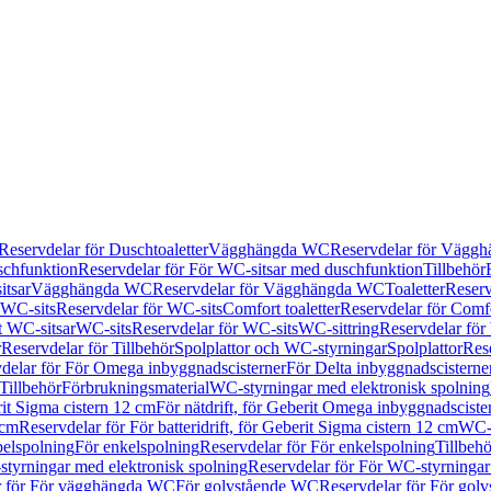
Reservdelar för Duschtoaletter
Vägghängda WC
Reservdelar för Vägg
schfunktion
Reservdelar för För WC-sitsar med duschfunktion
Tillbehör
itsar
Vägghängda WC
Reservdelar för Vägghängda WC
Toaletter
Reserv
WC-sits
Reservdelar för WC-sits
Comfort toaletter
Reservdelar för Comfo
t WC-sitsar
WC-sits
Reservdelar för WC-sits
WC-sittring
Reservdelar för
r
Reservdelar för Tillbehör
Spolplattor och WC-styrningar
Spolplattor
Rese
delar för För Omega inbyggnadscisterner
För Delta inbyggnadscisterne
Tillbehör
Förbrukningsmaterial
WC-styrningar med elektronisk spolning
rit Sigma cistern 12 cm
För nätdrift, för Geberit Omega inbyggnadscist
 cm
Reservdelar för För batteridrift, för Geberit Sigma cistern 12 cm
WC-s
belspolning
För enkelspolning
Reservdelar för För enkelspolning
Tillbeh
tyrningar med elektronisk spolning
Reservdelar för För WC-styrningar
r för För vägghängda WC
För golvstående WC
Reservdelar för För gol