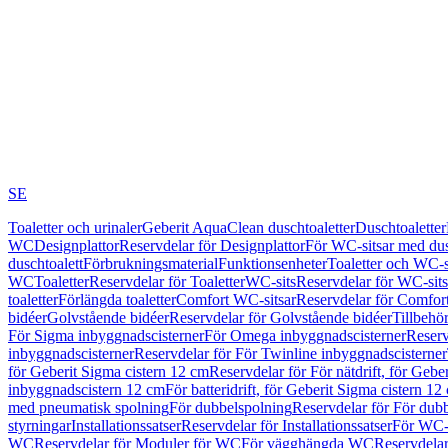
SE
Toaletter och urinaler
Geberit AquaClean duschtoaletter
Duschtoaletter
WC
Designplattor
Reservdelar för Designplattor
För WC-sitsar med du
duschtoalett
Förbrukningsmaterial
Funktionsenheter
Toaletter och WC-s
WC
Toaletter
Reservdelar för Toaletter
WC-sits
Reservdelar för WC-sits
toaletter
Förlängda toaletter
Comfort WC-sitsar
Reservdelar för Comfor
bidéer
Golvstående bidéer
Reservdelar för Golvstående bidéer
Tillbehö
För Sigma inbyggnadscisterner
För Omega inbyggnadscisterner
Reserv
inbyggnadscisterner
Reservdelar för För Twinline inbyggnadscisterner
för Geberit Sigma cistern 12 cm
Reservdelar för För nätdrift, för Gebe
inbyggnadscistern 12 cm
För batteridrift, för Geberit Sigma cistern 12
med pneumatisk spolning
För dubbelspolning
Reservdelar för För dub
styrningar
Installationssatser
Reservdelar för Installationssatser
För WC-s
WC
Reservdelar för Moduler för WC
För vägghängda WC
Reservdela