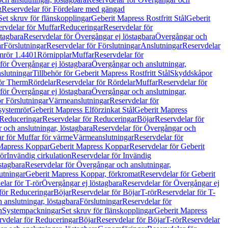
g
Reservdelar för Fördelare med gängad
Set skruv för flänskopplingar
Geberit Mapress Rostfritt Stål
Geberit
rvdelar för Muffar
Reduceringar
Reservdelar för
tagbara
Reservdelar för Övergångar ej löstagbara
Övergångar och
r
Förslutningar
Reservdelar för Förslutningar
Anslutningar
Reservdelar
mrör 1.4401
Rörnipplar
Muffar
Reservdelar för
för Övergångar ej löstagbara
Övergångar och anslutningar,
slutningar
Tillbehör för Geberit Mapress Rostfritt Stål
Skyddskåpor
ör Therm
Rördelar
Reservdelar för Rördelar
Muffar
Reservdelar för
för Övergångar ej löstagbara
Övergångar och anslutningar,
r Förslutningar
Värmeanslutningar
Reservdelar för
 systemrör
Geberit Mapress Elförzinkat Stål
Geberit Mapress
Reduceringar
Reservdelar för Reduceringar
Böjar
Reservdelar för
och anslutningar, löstagbara
Reservdelar för Övergångar och
r för Muffar för värme
Värmeanslutningar
Reservdelar för
Mapress Koppar
Geberit Mapress Koppar
Reservdelar för Geberit
rör
Invändig cirkulation
Reservdelar för Invändig
stagbara
Reservdelar för Övergångar och anslutningar,
utningar
Geberit Mapress Koppar, förkromat
Reservdelar för Geberit
lar för T-rör
Övergångar ej löstagbara
Reservdelar för Övergångar ej
för Reduceringar
Böjar
Reservdelar för Böjar
T-rör
Reservdelar för T-
 anslutningar, löstagbara
Förslutningar
Reservdelar för
n
Systempackningar
Set skruv för flänskopplingar
Geberit Mapress
rvdelar för Reduceringar
Böjar
Reservdelar för Böjar
T-rör
Reservdelar