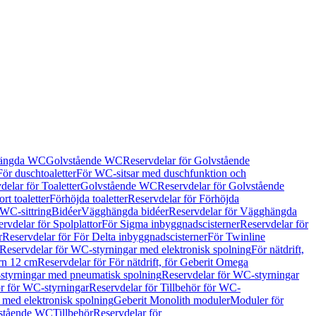
hängda WC
Golvstående WC
Reservdelar för Golvstående
För duschtoaletter
För WC-sitsar med duschfunktion och
delar för Toaletter
Golvstående WC
Reservdelar för Golvstående
rt toaletter
Förhöjda toaletter
Reservdelar för Förhöjda
 WC-sittring
Bidéer
Vägghängda bidéer
Reservdelar för Vägghängda
rvdelar för Spolplattor
För Sigma inbyggnadscisterner
Reservdelar för
r
Reservdelar för För Delta inbyggnadscisterner
För Twinline
Reservdelar för WC-styrningar med elektronisk spolning
För nätdrift,
ern 12 cm
Reservdelar för För nätdrift, för Geberit Omega
tyrningar med pneumatisk spolning
Reservdelar för WC-styrningar
ör för WC-styrningar
Reservdelar för Tillbehör för WC-
 med elektronisk spolning
Geberit Monolith moduler
Moduler för
vstående WC
Tillbehör
Reservdelar för