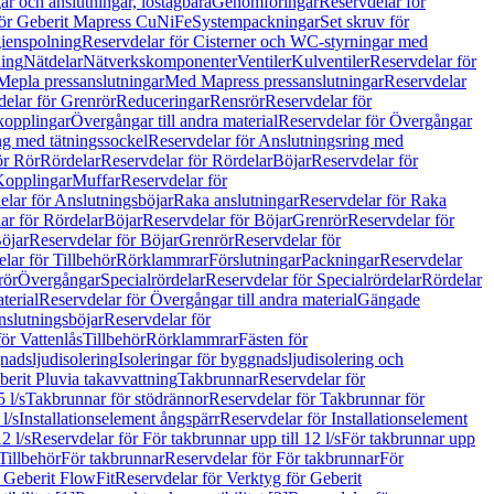
r och anslutningar, löstagbara
Genomföringar
Reservdelar för
för Geberit Mapress CuNiFe
Systempackningar
Set skruv för
ienspolning
Reservdelar för Cisterner och WC-styrningar med
ning
Nätdelar
Nätverkskomponenter
Ventiler
Kulventiler
Reservdelar för
Mepla pressanslutningar
Med Mapress pressanslutningar
Reservdelar
elar för Grenrör
Reduceringar
Rensrör
Reservdelar för
opplingar
Övergångar till andra material
Reservdelar för Övergångar
ng med tätningssockel
Reservdelar för Anslutningsring med
ör Rör
Rördelar
Reservdelar för Rördelar
Böjar
Reservdelar för
Kopplingar
Muffar
Reservdelar för
elar för Anslutningsböjar
Raka anslutningar
Reservdelar för Raka
ar för Rördelar
Böjar
Reservdelar för Böjar
Grenrör
Reservdelar för
öjar
Reservdelar för Böjar
Grenrör
Reservdelar för
lar för Tillbehör
Rörklammrar
Förslutningar
Packningar
Reservdelar
rör
Övergångar
Specialrördelar
Reservdelar för Specialrördelar
Rördelar
terial
Reservdelar för Övergångar till andra material
Gängade
slutningsböjar
Reservdelar för
ör Vattenlås
Tillbehör
Rörklammrar
Fästen för
gnadsljudisolering
Isoleringar för byggnadsljudisolering och
berit Pluvia takavvattning
Takbrunnar
Reservdelar för
 l/s
Takbrunnar för stödrännor
Reservdelar för Takbrunnar för
l/s
Installationselement ångspärr
Reservdelar för Installationselement
2 l/s
Reservdelar för För takbrunnar upp till 12 l/s
För takbrunnar upp
Tillbehör
För takbrunnar
Reservdelar för För takbrunnar
För
 Geberit FlowFit
Reservdelar för Verktyg för Geberit