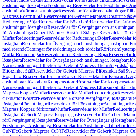
anslutningar, löstagbara
Förslutningar
Reservdelar för Förslutningar
Ans
anslutning
Värmeanslutningar
Reservdelar för Värmeanslutningar
Tillb
Mapress Rostfritt Stål
Reservdelar för Geberit Mapress Rostfritt Stål
Sy
Reduceringar
Böjar
Reservdelar för Böjar
T-rör
Reservdelar för T-rör
In
anslutningar, löstagbara
Reservdelar för Övergångar och anslutningar, 
för Anslutningar
Geberit Mapress Rostfritt Stål, gas
Reservdelar för Geb
Muffar
Reduceringar
Reservdelar för Reduceringar
Böjar
Reservdelar f
löstagbara
Reservdelar för Övergångar och anslutningar, löstagbara
För
med rörände
Tätningar för rörledningar och rördelar
Rörfästen
Systemp
Muffar
Reduceringar
Reservdelar för Reduceringar
Böjar
Reservdelar f
löstagbara
Reservdelar för Övergångar och anslutningar, löstagbara
Ko
Värmeanslutningar
Tillbehör för Geberit Mapress Therm
Skyddskåpor 
Elförzinkat Stål
Reservdelar för Geberit Mapress Elförzinkat Stål
Syste
Böjar
T-rör
Reservdelar för T-rör
Korsrör
Reservdelar för Korsrör
Övergå
anslutningar, löstagbara
Kompensatorer
Reservdelar för Kompensatore
Värmeanslutningar
Tillbehör för Geberit Mapress Elförzinkat Stål
Tätn
Mapress Koppar
Muffar
Reservdelar för Muffar
Reduceringar
Reservdel
cirkulation
Korsrör
Reservdelar för Korsrör
Övergångar ej löstagbara
Re
löstagbara
Förslutningar
Reservdelar för Förslutningar
Anslutningar
Res
Mapress Koppar, förkromat
Muffar
Reservdelar för Muffar
Reducering
löstagbara
Geberit Mapress Koppar, gas
Reservdelar för Geberit Mapr
rör
Övergångar ej löstagbara
Reservdelar för Övergångar ej löstagbara
Förslutningar
Anslutningar
Reservdelar för Anslutningar
Tillbehör för
CuNiFe
Geberit Mapress CuNiFe
Reservdelar för Geberit Mapress C