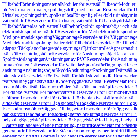
Tillbehör
Förbrukningsmaterial
Moduler för tvättställ
Tillbehör
Moduler 
bidéer
Urinaler
Urinaler, spolningsdrift, med spolkant
Reservdelar för U
Urinaler, spolningsdrift, spolkantlösa
För synlig eller dold urinalstyrni
vattenfri drift
Reservdelar för Urinaler, vattenfri drift
Utan skyddskåpa
R
Tillbehör
Vattenlås och vattenlåstillbehör
Spolrör, spolrörsböjar och ada
elektronisk spolning, nätdrift
Reservdelar för Med elektronisk spolning,
Med pneumatisk spolning
Väggmontage
Reservdelar för Väggmontag
Med elektronisk spolning, batteridrift
Tillbehör
Reservdelar för Tillbeh
adaptrar
Täckplattor
Integrerade styrningar
Fjärrkontroller
Apparatanslutn
tvättställ
Anslutningsböjar
Reservdelar för Anslutningsböjar
Rak anslut
Spolrörsförlängningar
Anslutningar av PVC
Reservdelar för Anslutni
urinaler
Vattenlås
Reservdelar för Vattenlås
Spolrörsförlängningar
Reserv
anslutning
Anslutningsböjar
Skydd
Anslutningar
Packningar
Tvättställ
bänkskiva
Reservdelar för Tvättställ för bänkskiva
Handfat
Reservdelar
tvättställ
Inbyggnadstvättställ
Underbyggnadstvättställ
Reservdelar för 
med möbeltvättställ
Badrumsmöbler
Tvättställsunderskåp
Reservdelar f
För dubbeltvättställ
För möbeltvättställ
Reservdelar för För möbeltvättst
skålform
Reservdelar för För tvättställ för bänkskiva skålform
För tvätt
sidoskåp
Reservdelar för Låga sidoskåp
Högskåp
Reservdelar för Hög
Fler badrumsmöbler
Väggavställningsytor
Reservdelar för Väggavställ
bänkskivor
Handtag
Set fotstöd
Magnettavlor
Eluttag
Reservdelar för El
belysning
Spegelskåp
Reservdelar för Spegelskåp
Med inbyggd belysn
Tvättställsblandare
Stående montering, nätdrift
Reservdelar för Stående
generatordrift
Reservdelar för Stående montering, generatordrift
Tillbe
enheter och tvättställ
Vattenlås för handfat
Reservdelar för Vattenlås fö