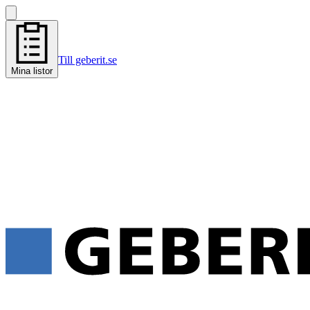
Till geberit.se
Mina listor