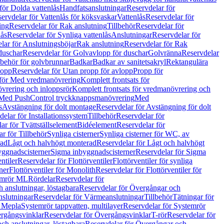
för Dolda vattenlås
Handfatsanslutningar
Reservdelar för
ervdelar för Vattenlås för köksvaskar
Vattenlås
Reservdelar för
ing
Reservdelar för Rak anslutning
Tillbehör
Reservdelar för
lås
Reservdelar för Synliga vattenlås
Anslutningar
Reservdelar för
lar för Anslutningsböjar
Rak anslutning
Reservdelar för Rak
duschar
Reservdelar för Golvavlopp för duschar
Golvränna
Reservdelar
lbehör för golvbrunnar
Badkar
Badkar av sanitetsakryl
Rektangulära
lopp
Reservdelar för Utan propp för avlopp
Propp för
 för Med vredmanövrering
Komplett frontsats för
vrering och inloppsrör
Komplett frontsats för vredmanövrering och
 Med PushControl tryckknappsmanövrering
Med
s
Avstängning för dolt montage
Reservdelar för Avstängning för dolt
elar för Installationssystem
Tillbehör
Reservdelar för
ar för Tvättställselement
Bidéelement
Reservdelar för
r för Tillbehör
Synliga cisterner
Synliga cisterner för WC, av
rad
Lågt och halvhögt monterad
Reservdelar för Lågt och halvhögt
yggnadscisterner
Sigma inbyggnadscisterner
Reservdelar för Sigma
ntiler
Reservdelar för Flottörventiler
Flottörventiler för synliga
ner
Flottörventiler för Monolith
Reservdelar för Flottörventiler för
emrör ML
Rördelar
Reservdelar för
 anslutningar, löstagbara
Reservdelar för Övergångar och
slutningar
Reservdelar för Värmeanslutningar
Tillbehör
Tätningar för
 Mepla
Systemrör tappvatten, multilayer
Reservdelar för Systemrör
rgångsvinklar
Reservdelar för Övergångsvinklar
T-rör
Reservdelar för
ch anslutningar, löstagbara
Reservdelar för Övergångar och