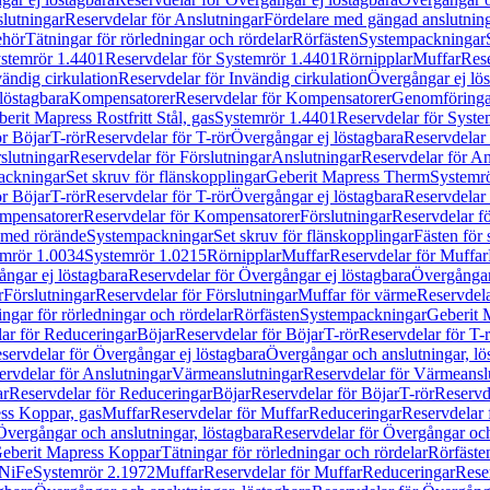
lutningar
Reservdelar för Anslutningar
Fördelare med gängad anslutnin
ehör
Tätningar för rörledningar och rördelar
Rörfästen
Systempackningar
stemrör 1.4401
Reservdelar för Systemrör 1.4401
Rörnipplar
Muffar
Rese
vändig cirkulation
Reservdelar för Invändig cirkulation
Övergångar ej lös
löstagbara
Kompensatorer
Reservdelar för Kompensatorer
Genomföringa
erit Mapress Rostfritt Stål, gas
Systemrör 1.4401
Reservdelar för Syste
ör Böjar
T-rör
Reservdelar för T-rör
Övergångar ej löstagbara
Reservdelar 
slutningar
Reservdelar för Förslutningar
Anslutningar
Reservdelar för An
ackningar
Set skruv för flänskopplingar
Geberit Mapress Therm
Systemr
ör Böjar
T-rör
Reservdelar för T-rör
Övergångar ej löstagbara
Reservdelar 
mpensatorer
Reservdelar för Kompensatorer
Förslutningar
Reservdelar fö
med rörände
Systempackningar
Set skruv för flänskopplingar
Fästen för
mrör 1.0034
Systemrör 1.0215
Rörnipplar
Muffar
Reservdelar för Muffar
ngar ej löstagbara
Reservdelar för Övergångar ej löstagbara
Övergångar 
r
Förslutningar
Reservdelar för Förslutningar
Muffar för värme
Reservdela
ingar för rörledningar och rördelar
Rörfästen
Systempackningar
Geberit 
ar för Reduceringar
Böjar
Reservdelar för Böjar
T-rör
Reservdelar för T-
servdelar för Övergångar ej löstagbara
Övergångar och anslutningar, lö
ervdelar för Anslutningar
Värmeanslutningar
Reservdelar för Värmeansl
ar
Reservdelar för Reduceringar
Böjar
Reservdelar för Böjar
T-rör
Reservde
ess Koppar, gas
Muffar
Reservdelar för Muffar
Reduceringar
Reservdelar 
Övergångar och anslutningar, löstagbara
Reservdelar för Övergångar och
 Geberit Mapress Koppar
Tätningar för rörledningar och rördelar
Rörfäste
uNiFe
Systemrör 2.1972
Muffar
Reservdelar för Muffar
Reduceringar
Rese