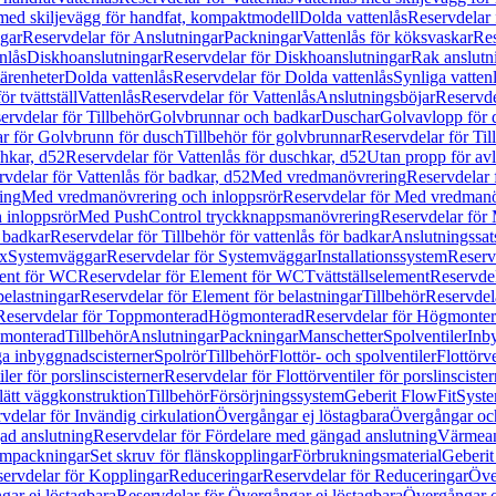
 med skiljevägg för handfat, kompaktmodell
Dolda vattenlås
Reservdelar 
gar
Reservdelar för Anslutningar
Packningar
Vattenlås för köksvaskar
Res
nlås
Diskhoanslutningar
Reservdelar för Diskhoanslutningar
Rak anslutn
tärenheter
Dolda vattenlås
Reservdelar för Dolda vattenlås
Synliga vatten
r tvättställ
Vattenlås
Reservdelar för Vattenlås
Anslutningsböjar
Reservde
ervdelar för Tillbehör
Golvbrunnar och badkar
Duschar
Golvavlopp för 
r för Golvbrunn för dusch
Tillbehör för golvbrunnar
Reservdelar för Til
chkar, d52
Reservdelar för Vattenlås för duschkar, d52
Utan propp för av
vdelar för Vattenlås för badkar, d52
Med vredmanövrering
Reservdelar
ing
Med vredmanövrering och inloppsrör
Reservdelar för Med vredmanö
 inloppsrör
Med PushControl tryckknappsmanövrering
Reservdelar för
r badkar
Reservdelar för Tillbehör för vattenlås för badkar
Anslutningssat
ix
Systemväggar
Reservdelar för Systemväggar
Installationssystem
Reservd
ent för WC
Reservdelar för Element för WC
Tvättställselement
Reservdel
belastningar
Reservdelar för Element för belastningar
Tillbehör
Reservdela
Reservdelar för Toppmonterad
Högmonterad
Reservdelar för Högmonte
 monterad
Tillbehör
Anslutningar
Packningar
Manschetter
Spolventiler
Inb
a inbyggnadscisterner
Spolrör
Tillbehör
Flottör- och spolventiler
Flottörve
iler för porslinscisterner
Reservdelar för Flottörventiler för porslinscister
lätt väggkonstruktion
Tillbehör
Försörjningssystem
Geberit FlowFit
Syst
vdelar för Invändig cirkulation
Övergångar ej löstagbara
Övergångar och
ad anslutning
Reservdelar för Fördelare med gängad anslutning
Värmean
empackningar
Set skruv för flänskopplingar
Förbrukningsmaterial
Geberit
ervdelar för Kopplingar
Reduceringar
Reservdelar för Reduceringar
Öve
ar ej löstagbara
Reservdelar för Övergångar ej löstagbara
Övergångar o