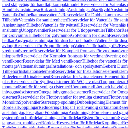
med skiljevägg för handfat, kompaktmodell
Reservdelar för Vattenlås
Handfatsanslutningar
Rak anslutning
Anslutningsböjar
Skydd
Anslutnin
Vattenlås
Dubbelkammarvattenlås
Reservdelar för Dubbelkammarvatte
Tillbehör
Vattenlås för sanitärenheter
Reservdelar för Vattenlås för sani
Anslutningar
Tillbehör
Vattenlås för tvättställ
Reservdelar för Vattenlås fö
anslutning
Utloppsventiler
Reservdelar för Utloppsventiler
Tillbehör
Res
för Golvränna
Tillbehör för golvrännor
Golvbrunn för dusch
Reservdela
badkar
Aggregatanslutningar för duschar och badkar
Vattenlås för dus
avlopp
Reservdelar för Propp för avlopp
Vattenlås för badkar, d52
Reser
vredmanövrering
Reservdelar för Komplett frontsats för vredmanövrer
inloppsrör
Reservdelar för Komplett frontsats för vredmanövrering och
ventilkonor
Reservdelar för Med ventilkonor
Tillbehör för vattenlås fö
montage
Vattenanslutningar
Installations- och spolsystem
Geberit Duof
Tillbehör
Installationselement
Reservdelar för Installationselement
Elem
Bidéelement
Urinalelement
Reservdelar för Urinalelement
Element för 
plast
Reservdelar för Synliga cisterner för WC, av plast
Toppmonterad
monterad
Spolrör för synliga cisterner
Högmonterad
Lågt och halvhögt
inbyggnadscisterner
Omega inbyggnadscisterner
Reservdelar för Omeg
cisterner
Reservdelar för Flottörventiler för synliga cisterner
Flottörvent
Monolith
Spolventiler
Start/stopp-spolning
Dubbelspolning
Element för 
Rördelar
Kopplingar
Reduceringar
Böjar
T-rör
Invändig cirkulation
Reser
anslutningar, löstagbara
Förslutningar
Anslutningar
Fördelare med gäng
systemrör och rördelar
Tätningar för rördelar
Fästen för systemrör
Syst
tappvatten, multilayer
Rördelar
Reservdelar för Rördelar
Kopplingar
Res
T-rör
Invändig cirkulation
Reservdelar för Invändig cirkulation
Övergång