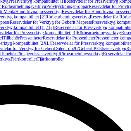
rktyg
Pressverktyg kompatibilitet [1]
Reservdelar för Pressverktyg kompati
r Rörbearbetningsverktyg
Provtryckningsproppar
Reservdelar för Provt
it Mepla
Handdrivna pressverktyg
Reservdelar för Handdrivna pressver
erktyg kompatibilitet [2]
Rörbearbetningsverktyg
Reservdelar för Rörbe
press
Reservdelar för Verktyg för Geberit Mapress
Pressverktyg kompatib
erktyg kompatibilitet [1] / [2]
Reservdelar för Pressverktyg kompatibilitet
vdelar för Pressverktyg kompatibilitet [3]
Rörbearbetningsverktyg
Reser
el
Tillbehör
Pressenheter
Reservdelar för Pressenheter
Pressenheter kompat
erktyg kompatibilitet [2XL]
Reservdelar för Pressverktyg kompatibilite
vdelar för Verktyg för Geberit Silent-db20/Geberit PE
Elsvetsverktyg
Re
Tillbehör för spegelsvetsverktyg
Rörbearbetningsverktyg
Reservdelar fö
erktyg
Fjärrkontroller
Fjärrkontroller