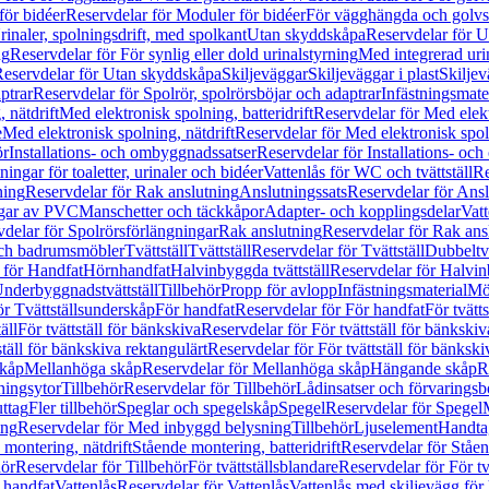
för bidéer
Reservdelar för Moduler för bidéer
För vägghängda och golvs
rinaler, spolningsdrift, med spolkant
Utan skyddskåpa
Reservdelar för 
ng
Reservdelar för För synlig eller dold urinalstyrning
Med integrerad uri
eservdelar för Utan skyddskåpa
Skiljeväggar
Skiljeväggar i plast
Skiljev
ptrar
Reservdelar för Spolrör, spolrörsböjar och adaptrar
Infästningsmate
 nätdrift
Med elektronisk spolning, batteridrift
Reservdelar för Med elektr
e
Med elektronisk spolning, nätdrift
Reservdelar för Med elektronisk spoln
ör
Installations- och ombyggnadssatser
Reservdelar för Installations- oc
ingar för toaletter, urinaler och bidéer
Vattenlås för WC och tvättställ
Re
ning
Reservdelar för Rak anslutning
Anslutningssats
Reservdelar för Ansl
ngar av PVC
Manschetter och täckkåpor
Adapter- och kopplingsdelar
Vatt
delar för Spolrörsförlängningar
Rak anslutning
Reservdelar för Rak ans
 och badrumsmöbler
Tvättställ
Tvättställ
Reservdelar för Tvättställ
Dubbeltvä
 för Handfat
Hörnhandfat
Halvinbyggda tvättställ
Reservdelar för Halvi
Underbyggnadstvättställ
Tillbehör
Propp för avlopp
Infästningsmaterial
Mö
ör Tvättställsunderskåp
För handfat
Reservdelar för För handfat
För tvätts
äll
För tvättställ för bänkskiva
Reservdelar för För tvättställ för bänkskiv
ställ för bänkskiva rektangulärt
Reservdelar för För tvättställ för bänkski
skåp
Mellanhöga skåp
Reservdelar för Mellanhöga skåp
Hängande skåp
R
ningsytor
Tillbehör
Reservdelar för Tillbehör
Lådinsatser och förvaringsb
uttag
Fler tillbehör
Speglar och spegelskåp
Spegel
Reservdelar för Spegel
ing
Reservdelar för Med inbyggd belysning
Tillbehör
Ljuselement
Handta
 montering, nätdrift
Stående montering, batteridrift
Reservdelar för Ståen
hör
Reservdelar för Tillbehör
För tvättställsblandare
Reservdelar för För tv
r handfat
Vattenlås
Reservdelar för Vattenlås
Vattenlås med skiljevägg för