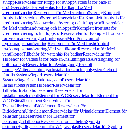
avlopp
Reservdelar för Propp för avlopp
Vattenlås för badkar,
d52
Reservdelar för Vattenlås för badkar, d52
Med
vredmanövrering
Reservdelar för Med vredmanövrering
Komplett
frontsats för vredmanövrering
Reservdelar för Komplett frontsats för
vredmanövrering
Med vredmanövrering och inloppsrör
Reservdelar
för Med vredmanövrering och inloppsrör
Komplett frontsats för
vredmanövrering och inloppsrör
Reservdelar för Komplett frontsats
för vredmanövrering och inloppsrör
Med PushControl
tryckknappsmanövrering
Reservdelar för Med PushControl
tryckknappsmanövrering
Med ventilkonor
Reservdelar för Med
ventilkonor
Tillbehör för vattenlås för badkar
Reservdelar för
Tillbehör för vattenlås för badkar
Anslutningssats
Avstängning för
dolt montage
Reservdelar för Avstängning för dolt
montage
Vattenanslutningar
Installations- och spolsystem
Geberit
Duofix
Systemväggar
Reservdelar för
Systemväggar
Installationssystem
Reservdelar för
Installationssystem
Tillbehör
Reservdelar för
Tillbehör
Installationselement
Reservdelar för
Installationselement
Element för WC
Reservdelar för Element för
WC
Tvättställselement
Reservdelar för
Tvättställselement
Bidéelement
Reservdelar för
Bidéelement
Urinalelement
Reservdelar för Urinalelement
Element för
belastningar
Reservdelar för Element för
belastningar
Tillbehör
Reservdelar för Tillbehör
Synliga
cisterner
Synliga cisterner för WC, av plast
Reservdelar för Synliga