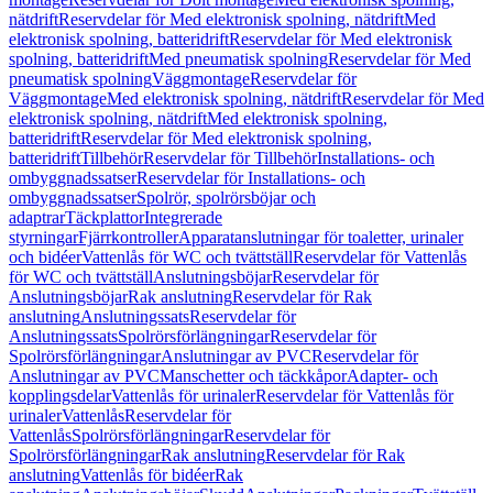
nätdrift
Reservdelar för Med elektronisk spolning, nätdrift
Med
elektronisk spolning, batteridrift
Reservdelar för Med elektronisk
spolning, batteridrift
Med pneumatisk spolning
Reservdelar för Med
pneumatisk spolning
Väggmontage
Reservdelar för
Väggmontage
Med elektronisk spolning, nätdrift
Reservdelar för Med
elektronisk spolning, nätdrift
Med elektronisk spolning,
batteridrift
Reservdelar för Med elektronisk spolning,
batteridrift
Tillbehör
Reservdelar för Tillbehör
Installations- och
ombyggnadssatser
Reservdelar för Installations- och
ombyggnadssatser
Spolrör, spolrörsböjar och
adaptrar
Täckplattor
Integrerade
styrningar
Fjärrkontroller
Apparatanslutningar för toaletter, urinaler
och bidéer
Vattenlås för WC och tvättställ
Reservdelar för Vattenlås
för WC och tvättställ
Anslutningsböjar
Reservdelar för
Anslutningsböjar
Rak anslutning
Reservdelar för Rak
anslutning
Anslutningssats
Reservdelar för
Anslutningssats
Spolrörsförlängningar
Reservdelar för
Spolrörsförlängningar
Anslutningar av PVC
Reservdelar för
Anslutningar av PVC
Manschetter och täckkåpor
Adapter- och
kopplingsdelar
Vattenlås för urinaler
Reservdelar för Vattenlås för
urinaler
Vattenlås
Reservdelar för
Vattenlås
Spolrörsförlängningar
Reservdelar för
Spolrörsförlängningar
Rak anslutning
Reservdelar för Rak
anslutning
Vattenlås för bidéer
Rak