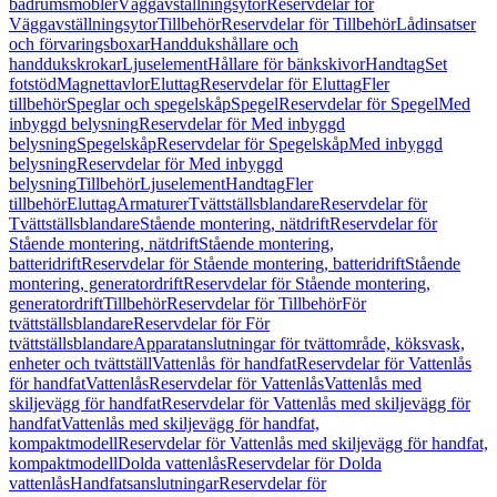
badrumsmöbler
Väggavställningsytor
Reservdelar för
Väggavställningsytor
Tillbehör
Reservdelar för Tillbehör
Lådinsatser
och förvaringsboxar
Handdukshållare och
handdukskrokar
Ljuselement
Hållare för bänkskivor
Handtag
Set
fotstöd
Magnettavlor
Eluttag
Reservdelar för Eluttag
Fler
tillbehör
Speglar och spegelskåp
Spegel
Reservdelar för Spegel
Med
inbyggd belysning
Reservdelar för Med inbyggd
belysning
Spegelskåp
Reservdelar för Spegelskåp
Med inbyggd
belysning
Reservdelar för Med inbyggd
belysning
Tillbehör
Ljuselement
Handtag
Fler
tillbehör
Eluttag
Armaturer
Tvättställsblandare
Reservdelar för
Tvättställsblandare
Stående montering, nätdrift
Reservdelar för
Stående montering, nätdrift
Stående montering,
batteridrift
Reservdelar för Stående montering, batteridrift
Stående
montering, generatordrift
Reservdelar för Stående montering,
generatordrift
Tillbehör
Reservdelar för Tillbehör
För
tvättställsblandare
Reservdelar för För
tvättställsblandare
Apparatanslutningar för tvättområde, köksvask,
enheter och tvättställ
Vattenlås för handfat
Reservdelar för Vattenlås
för handfat
Vattenlås
Reservdelar för Vattenlås
Vattenlås med
skiljevägg för handfat
Reservdelar för Vattenlås med skiljevägg för
handfat
Vattenlås med skiljevägg för handfat,
kompaktmodell
Reservdelar för Vattenlås med skiljevägg för handfat,
kompaktmodell
Dolda vattenlås
Reservdelar för Dolda
vattenlås
Handfatsanslutningar
Reservdelar för