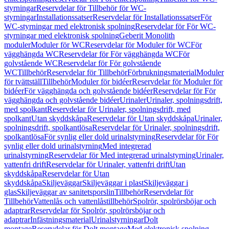
styrningar
Reservdelar för Tillbehör för WC-
styrningar
Installationssatser
Reservdelar för Installationssatser
För
WC-styrningar med elektronisk spolning
Reservdelar för För WC-
styrningar med elektronisk spolning
Geberit Monolith
moduler
Moduler för WC
Reservdelar för Moduler för WC
För
vägghängda WC
Reservdelar för För vägghängda WC
För
golvstående WC
Reservdelar för För golvstående
WC
Tillbehör
Reservdelar för Tillbehör
Förbrukningsmaterial
Moduler
för tvättställ
Tillbehör
Moduler för bidéer
Reservdelar för Moduler för
bidéer
För vägghängda och golvstående bidéer
Reservdelar för För
vägghängda och golvstående bidéer
Urinaler
Urinaler, spolningsdrift,
med spolkant
Reservdelar för Urinaler, spolningsdrift, med
spolkant
Utan skyddskåpa
Reservdelar för Utan skyddskåpa
Urinaler,
spolningsdrift, spolkantlösa
Reservdelar för Urinaler, spolningsdrift,
spolkantlösa
För synlig eller dold urinalstyrning
Reservdelar för För
synlig eller dold urinalstyrning
Med integrerad
urinalstyrning
Reservdelar för Med integrerad urinalstyrning
Urinaler,
vattenfri drift
Reservdelar för Urinaler, vattenfri drift
Utan
skyddskåpa
Reservdelar för Utan
skyddskåpa
Skiljeväggar
Skiljeväggar i plast
Skiljeväggar i
glas
Skiljeväggar av sanitetsporslin
Tillbehör
Reservdelar för
Tillbehör
Vattenlås och vattenlåstillbehör
Spolrör, spolrörsböjar och
adaptrar
Reservdelar för Spolrör, spolrörsböjar och
adaptrar
Infästningsmaterial
Urinalstyrningar
Dolt
montage
Reservdelar för Dolt montage
Med elektronisk spolning,