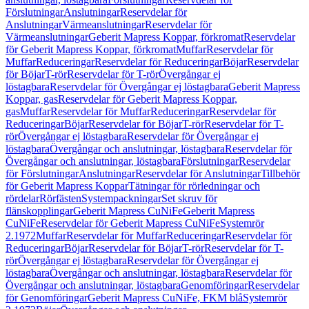
Förslutningar
Anslutningar
Reservdelar för
Anslutningar
Värmeanslutningar
Reservdelar för
Värmeanslutningar
Geberit Mapress Koppar, förkromat
Reservdelar
för Geberit Mapress Koppar, förkromat
Muffar
Reservdelar för
Muffar
Reduceringar
Reservdelar för Reduceringar
Böjar
Reservdelar
för Böjar
T-rör
Reservdelar för T-rör
Övergångar ej
löstagbara
Reservdelar för Övergångar ej löstagbara
Geberit Mapress
Koppar, gas
Reservdelar för Geberit Mapress Koppar,
gas
Muffar
Reservdelar för Muffar
Reduceringar
Reservdelar för
Reduceringar
Böjar
Reservdelar för Böjar
T-rör
Reservdelar för T-
rör
Övergångar ej löstagbara
Reservdelar för Övergångar ej
löstagbara
Övergångar och anslutningar, löstagbara
Reservdelar för
Övergångar och anslutningar, löstagbara
Förslutningar
Reservdelar
för Förslutningar
Anslutningar
Reservdelar för Anslutningar
Tillbehör
för Geberit Mapress Koppar
Tätningar för rörledningar och
rördelar
Rörfästen
Systempackningar
Set skruv för
flänskopplingar
Geberit Mapress CuNiFe
Geberit Mapress
CuNiFe
Reservdelar för Geberit Mapress CuNiFe
Systemrör
2.1972
Muffar
Reservdelar för Muffar
Reduceringar
Reservdelar för
Reduceringar
Böjar
Reservdelar för Böjar
T-rör
Reservdelar för T-
rör
Övergångar ej löstagbara
Reservdelar för Övergångar ej
löstagbara
Övergångar och anslutningar, löstagbara
Reservdelar för
Övergångar och anslutningar, löstagbara
Genomföringar
Reservdelar
för Genomföringar
Geberit Mapress CuNiFe, FKM blå
Systemrör