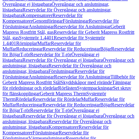
Övergångar ej löstagbara
Övergångar och anslutningar,
löstagbara
Reservdelar för Övergångar och anslutningar,
löstagbara
Kompensatorer
Reservdelar för
Kompensatorer
Genomföringar
Förslutningar
Reservdelar för
Förslutningar
Anslutningar
Reservdelar för Anslutningar
Geberit
Mapress Rostfritt Stål, gas
Reservdelar för Geberit Mapress Rostfritt
Stål, gas
Systemrör 1.4401
Reservdelar för Systemrör
1.4401
Rörnipplar
Muffar
Reservdelar för
Muffar
Reduceringar
Reservdelar för Reduceringar
Böjar
Reservdelar
för Böjar
T-rör
Reservdelar för T-rör
Övergångar ej
löstagbara
Reservdelar för Övergångar ej löstagbara
Övergångar och
anslutningar, löstagbara
Reservdelar för Övergångar och
anslutningar, löstagbara
Förslutningar
Reservdelar för
Förslutningar
Anslutningar
Reservdelar för Anslutningar
Tillbehör för
Geberit Mapress Rostfritt Stål
Skyddskåpor med rörände
Tätningar
för rörledningar och rördelar
Rörfästen
Systempackningar
Set skruv
för flänskopplingar
Geberit Mapress Therm
Systemrör
Therm
Rördelar
Reservdelar för Rördelar
Muffar
Reservdelar för
Muffar
Reduceringar
Reservdelar för Reduceringar
Böjar
Reservdelar
för Böjar
T-rör
Reservdelar för T-rör
Övergångar ej
löstagbara
Reservdelar för Övergångar ej löstagbara
Övergångar och
anslutningar, löstagbara
Reservdelar för Övergångar och
anslutningar, löstagbara
Kompensatorer
Reservdelar för
Kompensatorer
Förslutningar
Reservdelar för
Förslutningar
Värmeanslutningar
Reservdelar för