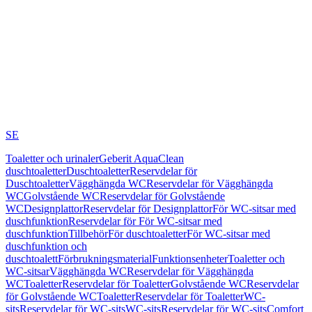
SE
Toaletter och urinaler
Geberit AquaClean
duschtoaletter
Duschtoaletter
Reservdelar för
Duschtoaletter
Vägghängda WC
Reservdelar för Vägghängda
WC
Golvstående WC
Reservdelar för Golvstående
WC
Designplattor
Reservdelar för Designplattor
För WC-sitsar med
duschfunktion
Reservdelar för För WC-sitsar med
duschfunktion
Tillbehör
För duschtoaletter
För WC-sitsar med
duschfunktion och
duschtoalett
Förbrukningsmaterial
Funktionsenheter
Toaletter och
WC-sitsar
Vägghängda WC
Reservdelar för Vägghängda
WC
Toaletter
Reservdelar för Toaletter
Golvstående WC
Reservdelar
för Golvstående WC
Toaletter
Reservdelar för Toaletter
WC-
sits
Reservdelar för WC-sits
WC-sits
Reservdelar för WC-sits
Comfort