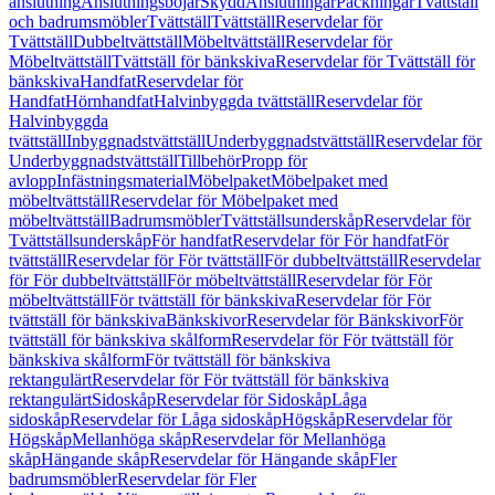
anslutning
Anslutningsböjar
Skydd
Anslutningar
Packningar
Tvättställ
och badrumsmöbler
Tvättställ
Tvättställ
Reservdelar för
Tvättställ
Dubbeltvättställ
Möbeltvättställ
Reservdelar för
Möbeltvättställ
Tvättställ för bänkskiva
Reservdelar för Tvättställ för
bänkskiva
Handfat
Reservdelar för
Handfat
Hörnhandfat
Halvinbyggda tvättställ
Reservdelar för
Halvinbyggda
tvättställ
Inbyggnadstvättställ
Underbyggnadstvättställ
Reservdelar för
Underbyggnadstvättställ
Tillbehör
Propp för
avlopp
Infästningsmaterial
Möbelpaket
Möbelpaket med
möbeltvättställ
Reservdelar för Möbelpaket med
möbeltvättställ
Badrumsmöbler
Tvättställsunderskåp
Reservdelar för
Tvättställsunderskåp
För handfat
Reservdelar för För handfat
För
tvättställ
Reservdelar för För tvättställ
För dubbeltvättställ
Reservdelar
för För dubbeltvättställ
För möbeltvättställ
Reservdelar för För
möbeltvättställ
För tvättställ för bänkskiva
Reservdelar för För
tvättställ för bänkskiva
Bänkskivor
Reservdelar för Bänkskivor
För
tvättställ för bänkskiva skålform
Reservdelar för För tvättställ för
bänkskiva skålform
För tvättställ för bänkskiva
rektangulärt
Reservdelar för För tvättställ för bänkskiva
rektangulärt
Sidoskåp
Reservdelar för Sidoskåp
Låga
sidoskåp
Reservdelar för Låga sidoskåp
Högskåp
Reservdelar för
Högskåp
Mellanhöga skåp
Reservdelar för Mellanhöga
skåp
Hängande skåp
Reservdelar för Hängande skåp
Fler
badrumsmöbler
Reservdelar för Fler