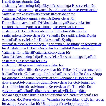
Handfatsanslutningar
Rak
anslutning
Anslutningsböjar
Skydd
Anslutningar
Reservdelar för
Anslutningar
Packningar
Vattenlås för köksvaskar
Reservdelar för
Vattenlås för köksvaskar
Vattenlås
Reservdelar för
Vattenlås
Dubbelkammarvattenlås
Reservdelar för
Dubbelkammarvattenlås
Diskhoanslutningar
Reservdelar för
Diskhoanslutningar
Rak anslutning
Reservdelar för Rak
anslutning
Tillbehör
Reservdelar för Tillbehör
Vattenlås för
sanitärenheter
Reservdelar för Vattenlås för sanitärenheter
Dolda
vattenlås
Reservdelar för Dolda vattenlås
Synliga
vattenlås
Reservdelar för Synliga vattenlås
Anslutningar
Reservdelar
för Anslutningar
Tillbehör
Vattenlås för tvättställ
Reservdelar för
Vattenlås för tvättställ
Vattenlås
Reservdelar för
Vattenlås
Anslutningsböjar
Reservdelar för Anslutningsböjar
Rak
anslutning
Reservdelar för Rak
anslutning
Utloppsventiler
Reservdelar för
Utloppsventiler
Tillbehör
Reservdelar för Tillbehör
Golvbrunnar och
badkar
Duschar
Golvavlopp för duschar
Reservdelar för Golvavlopp
för duschar
Golvränna
Reservdelar för Golvränna
Tillbehör för
golvrännor
Golvbrunn för dusch
Reservdelar för Golvbrunn för
dusch
Tillbehör för golvbrunnar
Reservdelar för Tillbehör för
golvbrunnar
Badkar
Badkar av sanitetsakryl
Rektangulära
badkar
Aggregatanslutningar för duschar och badkar
Vattenlås för
duschkar, d52
Reservdelar för Vattenlås för duschkar, d52
Utan propp
för avlopp
Reservdelar för Utan propp för avlopp
Propp för