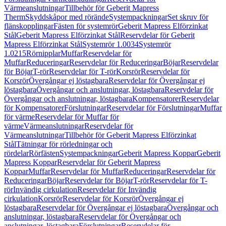
Värmeanslutningar
Tillbehör för Geberit Mapress
Therm
Skyddskåpor med rörände
Systempackningar
Set skruv för
flänskopplingar
Fästen för systemrör
Geberit Mapress Elförzinkat
Stål
Geberit Mapress Elförzinkat Stål
Reservdelar för Geberit
Mapress Elförzinkat Stål
Systemrör 1.0034
Systemrör
1.0215
Rörnipplar
Muffar
Reservdelar för
Muffar
Reduceringar
Reservdelar för Reduceringar
Böjar
Reservdelar
för Böjar
T-rör
Reservdelar för T-rör
Korsrör
Reservdelar för
Korsrör
Övergångar ej löstagbara
Reservdelar för Övergångar ej
löstagbara
Övergångar och anslutningar, löstagbara
Reservdelar för
Övergångar och anslutningar, löstagbara
Kompensatorer
Reservdelar
för Kompensatorer
Förslutningar
Reservdelar för Förslutningar
Muffar
för värme
Reservdelar för Muffar för
värme
Värmeanslutningar
Reservdelar för
Värmeanslutningar
Tillbehör för Geberit Mapress Elförzinkat
Stål
Tätningar för rörledningar och
rördelar
Rörfästen
Systempackningar
Geberit Mapress Koppar
Geberit
Mapress Koppar
Reservdelar för Geberit Mapress
Koppar
Muffar
Reservdelar för Muffar
Reduceringar
Reservdelar för
Reduceringar
Böjar
Reservdelar för Böjar
T-rör
Reservdelar för T-
rör
Invändig cirkulation
Reservdelar för Invändig
cirkulation
Korsrör
Reservdelar för Korsrör
Övergångar ej
löstagbara
Reservdelar för Övergångar ej löstagbara
Övergångar och
anslutningar, löstagbara
Reservdelar för Övergångar och
anslutningar, löstagbara
Förslutningar
Reservdelar för