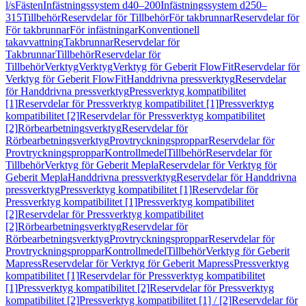
l/s
Fästen
Infästningssystem d40–200
Infästningssystem d250–
315
Tillbehör
Reservdelar för Tillbehör
För takbrunnar
Reservdelar för
För takbrunnar
För infästningar
Konventionell
takavvattning
Takbrunnar
Reservdelar för
Takbrunnar
Tillbehör
Reservdelar för
Tillbehör
Verktyg
Verktyg
Verktyg för Geberit FlowFit
Reservdelar för
Verktyg för Geberit FlowFit
Handdrivna pressverktyg
Reservdelar
för Handdrivna pressverktyg
Pressverktyg kompatibilitet
[1]
Reservdelar för Pressverktyg kompatibilitet [1]
Pressverktyg
kompatibilitet [2]
Reservdelar för Pressverktyg kompatibilitet
[2]
Rörbearbetningsverktyg
Reservdelar för
Rörbearbetningsverktyg
Provtryckningsproppar
Reservdelar för
Provtryckningsproppar
Kontrollmedel
Tillbehör
Reservdelar för
Tillbehör
Verktyg för Geberit Mepla
Reservdelar för Verktyg för
Geberit Mepla
Handdrivna pressverktyg
Reservdelar för Handdrivna
pressverktyg
Pressverktyg kompatibilitet [1]
Reservdelar för
Pressverktyg kompatibilitet [1]
Pressverktyg kompatibilitet
[2]
Reservdelar för Pressverktyg kompatibilitet
[2]
Rörbearbetningsverktyg
Reservdelar för
Rörbearbetningsverktyg
Provtryckningsproppar
Reservdelar för
Provtryckningsproppar
Kontrollmedel
Tillbehör
Verktyg för Geberit
Mapress
Reservdelar för Verktyg för Geberit Mapress
Pressverktyg
kompatibilitet [1]
Reservdelar för Pressverktyg kompatibilitet
[1]
Pressverktyg kompatibilitet [2]
Reservdelar för Pressverktyg
kompatibilitet [2]
Pressverktyg kompatibilitet [1] / [2]
Reservdelar för