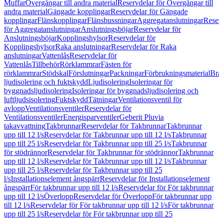
Muffar
Övergångar till andra material
Reservdelar för Övergångar till
andra material
Gängade kopplingar
Reservdelar för Gängade
kopplingar
Flänskopplingar
Flänsbussningar
Aggregatanslutningar
Rese
för Aggregatanslutningar
Anslutningsböjar
Reservdelar för
Anslutningsböjar
Kopplingshylsor
Reservdelar för
Kopplingshylsor
Raka anslutningar
Reservdelar för Raka
anslutningar
Vattenlås
Reservdelar för
Vattenlås
Tillbehör
Rörklammrar
Fästen för
rörklammrar
Stödskal
Förslutningar
Packningar
Förbrukningsmaterial
Br
ljudisolering och fuktskydd
Ljudisolering
Isoleringar för
byggnadsljudisolering
Isoleringar för byggnadsljudisolering och
luftljudsisolering
Fuktskydd
Tätningar
Ventilationsventil för
avlopp
Ventilationsventiler
Reservdelar för
Ventilationsventiler
Energisparventiler
Geberit Pluvia
takavvattning
Takbrunnar
Reservdelar för Takbrunnar
Takbrunnar
upp till 12 l/s
Reservdelar för Takbrunnar upp till 12 l/s
Takbrunnar
upp till 25 l/s
Reservdelar för Takbrunnar upp till 25 l/s
Takbrunnar
för stödrännor
Reservdelar för Takbrunnar för stödrännor
Takbrunnar
upp till 12 l/s
Reservdelar för Takbrunnar upp till 12 l/s
Takbrunnar
upp till 25 l/s
Reservdelar för Takbrunnar upp till 25
l/s
Installationselement ångspärr
Reservdelar för Installationselement
ångspärr
För takbrunnar upp till 12 l/s
Reservdelar för För takbrunnar
upp till 12 l/s
Överlopp
Reservdelar för Överlopp
För takbrunnar upp
till 12 l/s
Reservdelar för För takbrunnar upp till 12 l/s
För takbrunnar
upp till 25 l/s
Reservdelar för För takbrunnar upp till 25