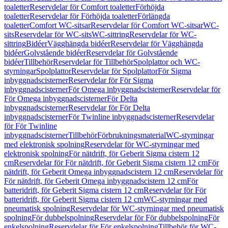
toaletter
Reservdelar för Comfort toaletter
Förhöjda
toaletter
Reservdelar för Förhöjda toaletter
Förlängda
toaletter
Comfort WC-sitsar
Reservdelar för Comfort WC-sitsar
WC-
sits
Reservdelar för WC-sits
WC-sittring
Reservdelar för WC-
sittring
Bidéer
Vägghängda bidéer
Reservdelar för Vägghängda
bidéer
Golvstående bidéer
Reservdelar för Golvstående
bidéer
Tillbehör
Reservdelar för Tillbehör
Spolplattor och WC-
styrningar
Spolplattor
Reservdelar för Spolplattor
För Sigma
inbyggnadscisterner
Reservdelar för För Sigma
inbyggnadscisterner
För Omega inbyggnadscisterner
Reservdelar för
För Omega inbyggnadscisterner
För Delta
inbyggnadscisterner
Reservdelar för För Delta
inbyggnadscisterner
För Twinline inbyggnadscisterner
Reservdelar
för För Twinline
inbyggnadscisterner
Tillbehör
Förbrukningsmaterial
WC-styrningar
med elektronisk spolning
Reservdelar för WC-styrningar med
elektronisk spolning
För nätdrift, för Geberit Sigma cistern 12
cm
Reservdelar för För nätdrift, för Geberit Sigma cistern 12 cm
För
nätdrift, för Geberit Omega inbyggnadscistern 12 cm
Reservdelar för
För nätdrift, för Geberit Omega inbyggnadscistern 12 cm
För
batteridrift, för Geberit Sigma cistern 12 cm
Reservdelar för För
batteridrift, för Geberit Sigma cistern 12 cm
WC-styrningar med
pneumatisk spolning
Reservdelar för WC-styrningar med pneumatisk
spolning
För dubbelspolning
Reservdelar för För dubbelspolning
För
enkelspolning
Reservdelar för För enkelspolning
Tillbehör för WC-