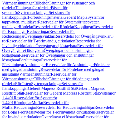
Värmeanslutningar
Tillbehör
Tätningar för systemrör och
rördelar
Tätningar för rördelar
Fästen för
systemrör
Systempackningar
Set skruv för
flänskopplingar
Förbrukningsmaterial
Geberit Mepla
Systemrör
tappvatten, multilayer
Reservdelar för Systemrör tappvatten,
multilayer
Rördelar
Reservdelar för Rördelar
Kopplingar
Reservdelar
för Kopplingar
Reduceringar
Reservdelar för
Reduceringar
Övergångsvinklar
Reservdelar för Övergångsvinklar
T-
rör
Reservdelar för T-rör
Invändig cirkulation
Reservdelar för
Invändig cirkulation
Övergångar ej löstagbara
Reservdelar för
Övergångar ej löstagbara
Övergångar och anslutningar,
löstagbara
Reservdelar för Övergångar och anslutningar,
löstagbara
Förslutningar
Reservdelar för
Förslutningar
Anslutningar
Reservdelar för Anslutningar
Fördelare
med gängad anslutning
Reservdelar för Fördelare med gängad
anslutning
Värmeanslutningar
Reservdelar för
Värmeanslutningar
Tillbehör
Tätningar för rörledningar och
rördelar
Rörfästen
Systempackningar
Set skruv för
flänskopplingar
Geberit Mapress Rostfritt Stål
Geberit Mapress
Rostfritt Stål
Reservdelar för Geberit Mapress Rostfritt Stål
Systemrör
1.4401
Reservdelar för Systemrör
1.4401
Rörnipplar
Muffar
Reservdelar för
Muffar
Reduceringar
Reservdelar för Reduceringar
Böjar
Reservdelar
för Böjar
T-rör
Reservdelar för T-rör
Invändig cirkulation
Reservdelar
för Invändig cirkulation
Övergångar ej löstagbara
Reservdelar för