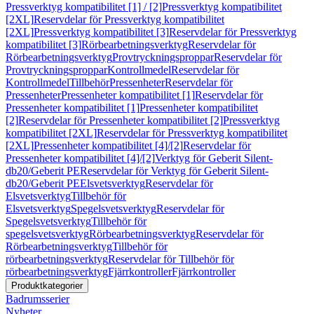
Pressverktyg kompatibilitet [1] / [2]
Pressverktyg kompatibilitet
[2XL]
Reservdelar för Pressverktyg kompatibilitet
[2XL]
Pressverktyg kompatibilitet [3]
Reservdelar för Pressverktyg
kompatibilitet [3]
Rörbearbetningsverktyg
Reservdelar för
Rörbearbetningsverktyg
Provtryckningsproppar
Reservdelar för
Provtryckningsproppar
Kontrollmedel
Reservdelar för
Kontrollmedel
Tillbehör
Pressenheter
Reservdelar för
Pressenheter
Pressenheter kompatibilitet [1]
Reservdelar för
Pressenheter kompatibilitet [1]
Pressenheter kompatibilitet
[2]
Reservdelar för Pressenheter kompatibilitet [2]
Pressverktyg
kompatibilitet [2XL]
Reservdelar för Pressverktyg kompatibilitet
[2XL]
Pressenheter kompatibilitet [4]/[2]
Reservdelar för
Pressenheter kompatibilitet [4]/[2]
Verktyg för Geberit Silent-
db20/Geberit PE
Reservdelar för Verktyg för Geberit Silent-
db20/Geberit PE
Elsvetsverktyg
Reservdelar för
Elsvetsverktyg
Tillbehör för
Elsvetsverktyg
Spegelsvetsverktyg
Reservdelar för
Spegelsvetsverktyg
Tillbehör för
spegelsvetsverktyg
Rörbearbetningsverktyg
Reservdelar för
Rörbearbetningsverktyg
Tillbehör för
rörbearbetningsverktyg
Reservdelar för Tillbehör för
rörbearbetningsverktyg
Fjärrkontroller
Fjärrkontroller
Produktkategorier
Badrumsserier
Nyheter