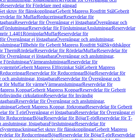
g
Reservdelar för Fördelare med gängad
Set skruv för flänskopplingar
Geberit Mapress Rostfritt Stål
Geberit
rvdelar för Muffar
Reduceringar
Reservdelar för
tagbara
Reservdelar för Övergångar ej löstagbara
Övergångar och
r
Förslutningar
Reservdelar för Förslutningar
Anslutningar
Reservdelar
mrör 1.4401
Rörnipplar
Muffar
Reservdelar för
för Övergångar ej löstagbara
Övergångar och anslutningar,
slutningar
Tillbehör för Geberit Mapress Rostfritt Stål
Skyddskåpor
ör Therm
Rördelar
Reservdelar för Rördelar
Muffar
Reservdelar för
för Övergångar ej löstagbara
Övergångar och anslutningar,
r Förslutningar
Värmeanslutningar
Reservdelar för
 systemrör
Geberit Mapress Elförzinkat Stål
Geberit Mapress
Reduceringar
Reservdelar för Reduceringar
Böjar
Reservdelar för
och anslutningar, löstagbara
Reservdelar för Övergångar och
r för Muffar för värme
Värmeanslutningar
Reservdelar för
Mapress Koppar
Geberit Mapress Koppar
Reservdelar för Geberit
rör
Invändig cirkulation
Reservdelar för Invändig
stagbara
Reservdelar för Övergångar och anslutningar,
utningar
Geberit Mapress Koppar, förkromat
Reservdelar för Geberit
lar för T-rör
Övergångar ej löstagbara
Reservdelar för Övergångar ej
för Reduceringar
Böjar
Reservdelar för Böjar
T-rör
Reservdelar för T-
 anslutningar, löstagbara
Förslutningar
Reservdelar för
n
Systempackningar
Set skruv för flänskopplingar
Geberit Mapress
rvdelar för Reduceringar
Böjar
Reservdelar för Böjar
T-rör
Reservdelar