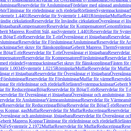
lutningar
Reservdelar för Anslutningar
Fördelare med gängad anslutnin
ehör
Tätningar för rörledningar och rördelar
Rörfästen
Systempackningar
stemrör 1.4401
Reservdelar för Systemrör 1.4401
Rörnipplar
Muffar
Rese
vändig cirkulation
Reservdelar för Invändig cirkulation
Övergångar ej lös
löstagbara
Kompensatorer
Reservdelar för Kompensatorer
Genomföringa
erit Mapress Rostfritt Stål, gas
Systemrör 1.4401
Reservdelar för Syste
ör Böjar
T-rör
Reservdelar för T-rör
Övergångar ej löstagbara
Reservdelar 
slutningar
Reservdelar för Förslutningar
Anslutningar
Reservdelar för An
ackningar
Set skruv för flänskopplingar
Geberit Mapress Therm
Systemr
ör Böjar
T-rör
Reservdelar för T-rör
Övergångar ej löstagbara
Reservdelar 
mpensatorer
Reservdelar för Kompensatorer
Förslutningar
Reservdelar fö
med rörände
Systempackningar
Set skruv för flänskopplingar
Fästen för
mrör 1.0034
Systemrör 1.0215
Rörnipplar
Muffar
Reservdelar för Muffar
ngar ej löstagbara
Reservdelar för Övergångar ej löstagbara
Övergångar 
r
Förslutningar
Reservdelar för Förslutningar
Muffar för värme
Reservdela
ingar för rörledningar och rördelar
Rörfästen
Systempackningar
Geberit 
ar för Reduceringar
Böjar
Reservdelar för Böjar
T-rör
Reservdelar för T-
servdelar för Övergångar ej löstagbara
Övergångar och anslutningar, lö
ervdelar för Anslutningar
Värmeanslutningar
Reservdelar för Värmeansl
ar
Reservdelar för Reduceringar
Böjar
Reservdelar för Böjar
T-rör
Reservde
ess Koppar, gas
Muffar
Reservdelar för Muffar
Reduceringar
Reservdelar 
Övergångar och anslutningar, löstagbara
Reservdelar för Övergångar och
 Geberit Mapress Koppar
Tätningar för rörledningar och rördelar
Rörfäste
uNiFe
Systemrör 2.1972
Muffar
Reservdelar för Muffar
Reduceringar
Rese