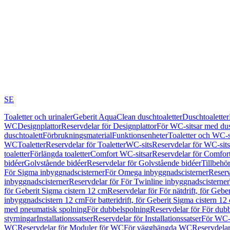
SE
Toaletter och urinaler
Geberit AquaClean duschtoaletter
Duschtoaletter
WC
Designplattor
Reservdelar för Designplattor
För WC-sitsar med du
duschtoalett
Förbrukningsmaterial
Funktionsenheter
Toaletter och WC-s
WC
Toaletter
Reservdelar för Toaletter
WC-sits
Reservdelar för WC-sits
toaletter
Förlängda toaletter
Comfort WC-sitsar
Reservdelar för Comfor
bidéer
Golvstående bidéer
Reservdelar för Golvstående bidéer
Tillbehö
För Sigma inbyggnadscisterner
För Omega inbyggnadscisterner
Reserv
inbyggnadscisterner
Reservdelar för För Twinline inbyggnadscisterner
för Geberit Sigma cistern 12 cm
Reservdelar för För nätdrift, för Gebe
inbyggnadscistern 12 cm
För batteridrift, för Geberit Sigma cistern 12
med pneumatisk spolning
För dubbelspolning
Reservdelar för För dub
styrningar
Installationssatser
Reservdelar för Installationssatser
För WC-s
WC
Reservdelar för Moduler för WC
För vägghängda WC
Reservdela