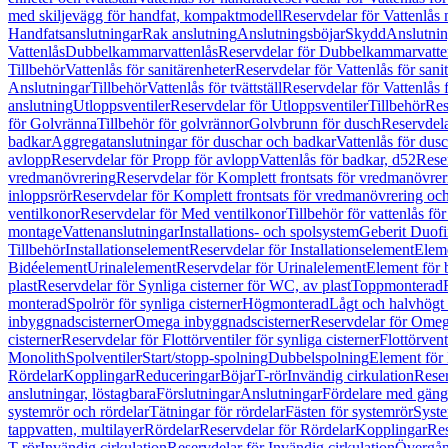
med skiljevägg för handfat, kompaktmodell
Reservdelar för Vattenlås
Handfatsanslutningar
Rak anslutning
Anslutningsböjar
Skydd
Anslutnin
Vattenlås
Dubbelkammarvattenlås
Reservdelar för Dubbelkammarvatte
Tillbehör
Vattenlås för sanitärenheter
Reservdelar för Vattenlås för sani
Anslutningar
Tillbehör
Vattenlås för tvättställ
Reservdelar för Vattenlås fö
anslutning
Utloppsventiler
Reservdelar för Utloppsventiler
Tillbehör
Res
för Golvränna
Tillbehör för golvrännor
Golvbrunn för dusch
Reservdela
badkar
Aggregatanslutningar för duschar och badkar
Vattenlås för dus
avlopp
Reservdelar för Propp för avlopp
Vattenlås för badkar, d52
Reser
vredmanövrering
Reservdelar för Komplett frontsats för vredmanövrer
inloppsrör
Reservdelar för Komplett frontsats för vredmanövrering och
ventilkonor
Reservdelar för Med ventilkonor
Tillbehör för vattenlås fö
montage
Vattenanslutningar
Installations- och spolsystem
Geberit Duof
Tillbehör
Installationselement
Reservdelar för Installationselement
Elem
Bidéelement
Urinalelement
Reservdelar för Urinalelement
Element för 
plast
Reservdelar för Synliga cisterner för WC, av plast
Toppmonterad
monterad
Spolrör för synliga cisterner
Högmonterad
Lågt och halvhögt
inbyggnadscisterner
Omega inbyggnadscisterner
Reservdelar för Omeg
cisterner
Reservdelar för Flottörventiler för synliga cisterner
Flottörvent
Monolith
Spolventiler
Start/stopp-spolning
Dubbelspolning
Element för 
Rördelar
Kopplingar
Reduceringar
Böjar
T-rör
Invändig cirkulation
Reser
anslutningar, löstagbara
Förslutningar
Anslutningar
Fördelare med gäng
systemrör och rördelar
Tätningar för rördelar
Fästen för systemrör
Syst
tappvatten, multilayer
Rördelar
Reservdelar för Rördelar
Kopplingar
Res
T-rör
Invändig cirkulation
Reservdelar för Invändig cirkulation
Övergång