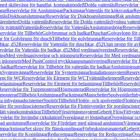
 med skiljevägg för handfat, kompaktmodell
Dolda vattenlås
Reservdelar 
gar
Reservdelar för Anslutningar
Packningar
Vattenlås för köksvaskar
Res
nlås
Diskhoanslutningar
Reservdelar för Diskhoanslutningar
Rak anslutn
tärenheter
Dolda vattenlås
Reservdelar för Dolda vattenlås
Synliga vatten
r tvättställ
Vattenlås
Reservdelar för Vattenlås
Anslutningsböjar
Reservde
ervdelar för Tillbehör
Golvbrunnar och badkar
Duschar
Golvavlopp för 
r för Golvbrunn för dusch
Tillbehör för golvbrunnar
Reservdelar för Til
chkar, d52
Reservdelar för Vattenlås för duschkar, d52
Utan propp för av
vdelar för Vattenlås för badkar, d52
Med vredmanövrering
Reservdelar
ing
Med vredmanövrering och inloppsrör
Reservdelar för Med vredmanö
 inloppsrör
Med PushControl tryckknappsmanövrering
Reservdelar för
r badkar
Reservdelar för Tillbehör för vattenlås för badkar
Anslutningssat
ix
Systemväggar
Reservdelar för Systemväggar
Installationssystem
Reservd
ent för WC
Reservdelar för Element för WC
Tvättställselement
Reservdel
belastningar
Reservdelar för Element för belastningar
Tillbehör
Reservdela
Reservdelar för Toppmonterad
Högmonterad
Reservdelar för Högmonte
 monterad
Tillbehör
Anslutningar
Packningar
Manschetter
Spolventiler
Inb
a inbyggnadscisterner
Spolrör
Tillbehör
Flottör- och spolventiler
Flottörve
iler för porslinscisterner
Reservdelar för Flottörventiler för porslinscister
lätt väggkonstruktion
Tillbehör
Försörjningssystem
Geberit FlowFit
Syst
vdelar för Invändig cirkulation
Övergångar ej löstagbara
Övergångar och
ad anslutning
Reservdelar för Fördelare med gängad anslutning
Värmean
empackningar
Set skruv för flänskopplingar
Förbrukningsmaterial
Geberit
ervdelar för Kopplingar
Reduceringar
Reservdelar för Reduceringar
Öve
ar ej löstagbara
Reservdelar för Övergångar ej löstagbara
Övergångar o