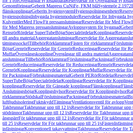
för T-rör
Övergångar ej löstagbara
Reservdelar för Övergångar ej lösta
Genomföringar
Geberit Mapress CuNiFe, FKM blå
Systemrör 2.1972
flänskopplingar
Geberits hygiensystem
Hygienspolningsenheter
Reserv
hygienspolning
Inbyggda hygienmoduler
Reservdelar för Inbyggda h
Kulventiler
Med FlowFit pressanslutningar
Reservdelar för Med FlowFi
för Med Mapress pressanslutningar
Avloppssystem för byggnad
Geberi
Rensrör
Rördelar SuperTube
Böjar
Specialrördelar
Kopplingar
Reservdel
till andra material
Aggregatanslutningar
Reservdelar för Aggregatanslu
tätningssockel
Tillbehör
Rörklammrar
Fästen för rörklammrar
Förslutnin
Böjar
Grenrör
Reservdelar för Grenrör
Reduceringar
Reservdelar för R
Muffar
Övergångskoppling
Övergångar till andra material
Aggregatansl
anslutningar
Tillbehör
Rörklammrar
Förslutningar
Packningar
Förbrukni
Grenrör
Reduceringar
Reservdelar för Reduceringar
Rensrör
Reservdela
Grenrör
Kopplingar
Reservdelar för Kopplingar
Muffar
Reservdelar för
för Packningar
Förbrukningsmaterial
Geberit PE
Rör
Rördelar
Reservdel
SuperTube
Böjar
Specialrördelar
Kopplingar
Reservdelar för Kopplinga
kopplingar
Reservdelar för Gängade kopplingar
Flänskopplingar
Fläns
Anslutningsböjar
Kopplingshylsor
Reservdelar för Kopplingshylsor
Rak
rörklammrar
Stödskal
Förslutningar
Packningar
Förbrukningsmaterial
Br
luftljudsisolering
Fuktskydd
Tätningar
Ventilationsventil för avlopp
Vent
Takbrunnar
Takbrunnar upp till 12 l/s
Reservdelar för Takbrunnar upp ti
stödrännor
Takbrunnar upp till 12 l/s
Reservdelar för Takbrunnar upp til
ångspärr
För takbrunnar upp till 12 l/s
Reservdelar för För takbrunnar up
till 25 l/s
Reservdelar för För takbrunnar upp till 25 l/s
Fästen
Infästnin
infästningar
Konventionell takavvattning
Takbrunnar
Reservdelar för T