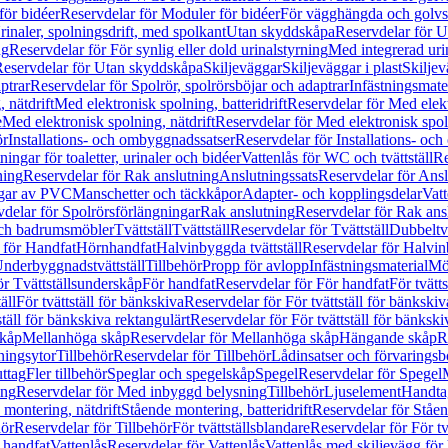
för bidéer
Reservdelar för Moduler för bidéer
För vägghängda och golvs
rinaler, spolningsdrift, med spolkant
Utan skyddskåpa
Reservdelar för 
ng
Reservdelar för För synlig eller dold urinalstyrning
Med integrerad uri
eservdelar för Utan skyddskåpa
Skiljeväggar
Skiljeväggar i plast
Skiljev
ptrar
Reservdelar för Spolrör, spolrörsböjar och adaptrar
Infästningsmate
 nätdrift
Med elektronisk spolning, batteridrift
Reservdelar för Med elektr
e
Med elektronisk spolning, nätdrift
Reservdelar för Med elektronisk spoln
ör
Installations- och ombyggnadssatser
Reservdelar för Installations- oc
ingar för toaletter, urinaler och bidéer
Vattenlås för WC och tvättställ
Re
ning
Reservdelar för Rak anslutning
Anslutningssats
Reservdelar för Ansl
ngar av PVC
Manschetter och täckkåpor
Adapter- och kopplingsdelar
Vatt
delar för Spolrörsförlängningar
Rak anslutning
Reservdelar för Rak ans
 och badrumsmöbler
Tvättställ
Tvättställ
Reservdelar för Tvättställ
Dubbeltvä
 för Handfat
Hörnhandfat
Halvinbyggda tvättställ
Reservdelar för Halvi
Underbyggnadstvättställ
Tillbehör
Propp för avlopp
Infästningsmaterial
Mö
ör Tvättställsunderskåp
För handfat
Reservdelar för För handfat
För tvätts
äll
För tvättställ för bänkskiva
Reservdelar för För tvättställ för bänkskiv
ställ för bänkskiva rektangulärt
Reservdelar för För tvättställ för bänkski
skåp
Mellanhöga skåp
Reservdelar för Mellanhöga skåp
Hängande skåp
R
ningsytor
Tillbehör
Reservdelar för Tillbehör
Lådinsatser och förvaringsb
uttag
Fler tillbehör
Speglar och spegelskåp
Spegel
Reservdelar för Spegel
ing
Reservdelar för Med inbyggd belysning
Tillbehör
Ljuselement
Handta
 montering, nätdrift
Stående montering, batteridrift
Reservdelar för Ståen
hör
Reservdelar för Tillbehör
För tvättställsblandare
Reservdelar för För tv
r handfat
Vattenlås
Reservdelar för Vattenlås
Vattenlås med skiljevägg för