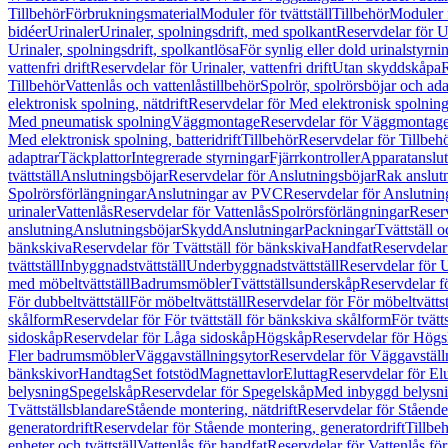
Tillbehör
Förbrukningsmaterial
Moduler för tvättställ
Tillbehör
Moduler 
bidéer
Urinaler
Urinaler, spolningsdrift, med spolkant
Reservdelar för U
Urinaler, spolningsdrift, spolkantlösa
För synlig eller dold urinalstyrni
vattenfri drift
Reservdelar för Urinaler, vattenfri drift
Utan skyddskåpa
R
Tillbehör
Vattenlås och vattenlåstillbehör
Spolrör, spolrörsböjar och ada
elektronisk spolning, nätdrift
Reservdelar för Med elektronisk spolning,
Med pneumatisk spolning
Väggmontage
Reservdelar för Väggmontag
Med elektronisk spolning, batteridrift
Tillbehör
Reservdelar för Tillbeh
adaptrar
Täckplattor
Integrerade styrningar
Fjärrkontroller
Apparatanslutn
tvättställ
Anslutningsböjar
Reservdelar för Anslutningsböjar
Rak anslut
Spolrörsförlängningar
Anslutningar av PVC
Reservdelar för Anslutni
urinaler
Vattenlås
Reservdelar för Vattenlås
Spolrörsförlängningar
Reserv
anslutning
Anslutningsböjar
Skydd
Anslutningar
Packningar
Tvättställ
bänkskiva
Reservdelar för Tvättställ för bänkskiva
Handfat
Reservdelar
tvättställ
Inbyggnadstvättställ
Underbyggnadstvättställ
Reservdelar för 
med möbeltvättställ
Badrumsmöbler
Tvättställsunderskåp
Reservdelar f
För dubbeltvättställ
För möbeltvättställ
Reservdelar för För möbeltvättst
skålform
Reservdelar för För tvättställ för bänkskiva skålform
För tvätt
sidoskåp
Reservdelar för Låga sidoskåp
Högskåp
Reservdelar för Hög
Fler badrumsmöbler
Väggavställningsytor
Reservdelar för Väggavställ
bänkskivor
Handtag
Set fotstöd
Magnettavlor
Eluttag
Reservdelar för El
belysning
Spegelskåp
Reservdelar för Spegelskåp
Med inbyggd belysn
Tvättställsblandare
Stående montering, nätdrift
Reservdelar för Stående
generatordrift
Reservdelar för Stående montering, generatordrift
Tillbe
enheter och tvättställ
Vattenlås för handfat
Reservdelar för Vattenlås fö