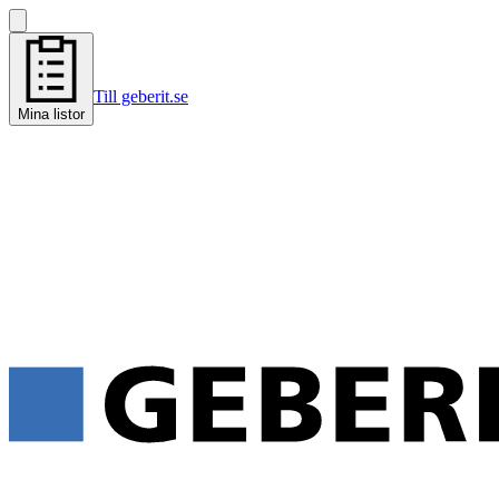
Till geberit.se
Mina listor