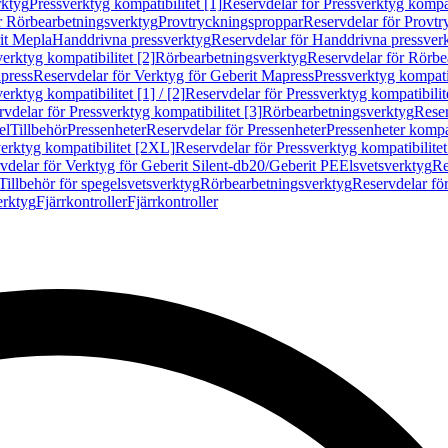
rktyg
Pressverktyg kompatibilitet [1]
Reservdelar för Pressverktyg kompati
r Rörbearbetningsverktyg
Provtryckningsproppar
Reservdelar för Provt
it Mepla
Handdrivna pressverktyg
Reservdelar för Handdrivna pressver
erktyg kompatibilitet [2]
Rörbearbetningsverktyg
Reservdelar för Rörbe
press
Reservdelar för Verktyg för Geberit Mapress
Pressverktyg kompatib
erktyg kompatibilitet [1] / [2]
Reservdelar för Pressverktyg kompatibilitet
vdelar för Pressverktyg kompatibilitet [3]
Rörbearbetningsverktyg
Reser
el
Tillbehör
Pressenheter
Reservdelar för Pressenheter
Pressenheter kompat
erktyg kompatibilitet [2XL]
Reservdelar för Pressverktyg kompatibilite
vdelar för Verktyg för Geberit Silent-db20/Geberit PE
Elsvetsverktyg
Re
Tillbehör för spegelsvetsverktyg
Rörbearbetningsverktyg
Reservdelar fö
erktyg
Fjärrkontroller
Fjärrkontroller