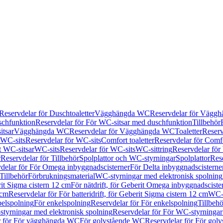
Reservdelar för Duschtoaletter
Vägghängda WC
Reservdelar för Vägg
schfunktion
Reservdelar för För WC-sitsar med duschfunktion
Tillbehör
itsar
Vägghängda WC
Reservdelar för Vägghängda WC
Toaletter
Reserv
WC-sits
Reservdelar för WC-sits
Comfort toaletter
Reservdelar för Comfo
t WC-sitsar
WC-sits
Reservdelar för WC-sits
WC-sittring
Reservdelar för
r
Reservdelar för Tillbehör
Spolplattor och WC-styrningar
Spolplattor
Rese
delar för För Omega inbyggnadscisterner
För Delta inbyggnadscisterne
Tillbehör
Förbrukningsmaterial
WC-styrningar med elektronisk spolning
rit Sigma cistern 12 cm
För nätdrift, för Geberit Omega inbyggnadscist
 cm
Reservdelar för För batteridrift, för Geberit Sigma cistern 12 cm
WC-s
belspolning
För enkelspolning
Reservdelar för För enkelspolning
Tillbeh
tyrningar med elektronisk spolning
Reservdelar för För WC-styrningar
r för För vägghängda WC
För golvstående WC
Reservdelar för För gol