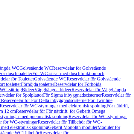
hängda WC
Golvstående WC
Reservdelar för Golvstående
För duschtoaletter
För WC-sitsar med duschfunktion och
delar för Toaletter
Golvstående WC
Reservdelar för Golvstående
rt toaletter
Förhöjda toaletter
Reservdelar för Förhöjda
 WC-sittring
Bidéer
Vägghängda bidéer
Reservdelar för Vägghängda
rvdelar för Spolplattor
För Sigma inbyggnadscisterner
Reservdelar för
r
Reservdelar för För Delta inbyggnadscisterner
För Twinline
Reservdelar för WC-styrningar med elektronisk spolning
För nätdrift,
ern 12 cm
Reservdelar för För nätdrift, för Geberit Omega
tyrningar med pneumatisk spolning
Reservdelar för WC-styrningar
ör för WC-styrningar
Reservdelar för Tillbehör för WC-
 med elektronisk spolning
Geberit Monolith moduler
Moduler för
vstående WC
Tillbehör
Reservdelar för