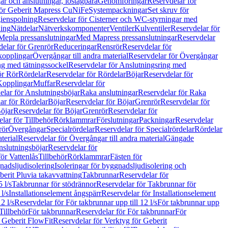
r och anslutningar, löstagbara
Genomföringar
Reservdelar för
för Geberit Mapress CuNiFe
Systempackningar
Set skruv för
ienspolning
Reservdelar för Cisterner och WC-styrningar med
ning
Nätdelar
Nätverkskomponenter
Ventiler
Kulventiler
Reservdelar för
Mepla pressanslutningar
Med Mapress pressanslutningar
Reservdelar
elar för Grenrör
Reduceringar
Rensrör
Reservdelar för
opplingar
Övergångar till andra material
Reservdelar för Övergångar
ng med tätningssockel
Reservdelar för Anslutningsring med
ör Rör
Rördelar
Reservdelar för Rördelar
Böjar
Reservdelar för
Kopplingar
Muffar
Reservdelar för
elar för Anslutningsböjar
Raka anslutningar
Reservdelar för Raka
ar för Rördelar
Böjar
Reservdelar för Böjar
Grenrör
Reservdelar för
öjar
Reservdelar för Böjar
Grenrör
Reservdelar för
lar för Tillbehör
Rörklammrar
Förslutningar
Packningar
Reservdelar
rör
Övergångar
Specialrördelar
Reservdelar för Specialrördelar
Rördelar
terial
Reservdelar för Övergångar till andra material
Gängade
slutningsböjar
Reservdelar för
ör Vattenlås
Tillbehör
Rörklammrar
Fästen för
gnadsljudisolering
Isoleringar för byggnadsljudisolering och
berit Pluvia takavvattning
Takbrunnar
Reservdelar för
 l/s
Takbrunnar för stödrännor
Reservdelar för Takbrunnar för
l/s
Installationselement ångspärr
Reservdelar för Installationselement
2 l/s
Reservdelar för För takbrunnar upp till 12 l/s
För takbrunnar upp
Tillbehör
För takbrunnar
Reservdelar för För takbrunnar
För
 Geberit FlowFit
Reservdelar för Verktyg för Geberit