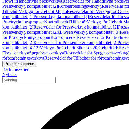
FlowFit
Handdrivna pressverktyg
Reservdelar för Handdrivna pressve
Pressverktyg kompatibilitet [2]
Rörbearbetningsverktyg
Reservdelar fö
Tillbehör
Verktyg för Geberit Mepla
Reservdelar för Verktyg för Geber
kompatibilitet [1]
Pressverktyg kompatibilitet [2]
Reservdelar för Pressv
Provtryckningsproppar
Kontrollmedel
Tillbehör
Verktyg för Geberit Ma
kompatibilitet [2]
Reservdelar för Pressverktyg kompatibilitet [2]
Pressv
Pressverktyg kompatibilitet [2XL]
Pressverktyg kompatibilitet [3]
Reser
för Provtryckningsproppar
Kontrollmedel
Reservdelar för Kontrollmed
kompatibilitet [2]
Reservdelar för Pressenheter kompatibilitet [2]
Pressv
kompatibilitet [4]/[2]
Verktyg för Geberit Silent-db20/Geberit PE
Reser
Elsvetsverktyg
Spegelsvetsverktyg
Reservdelar för Spegelsvetsverktyg
rörbearbetningsverktyg
Reservdelar för Tillbehör för rörbearbetningsv
Produktkategorier
Badrumsserier
Nyheter