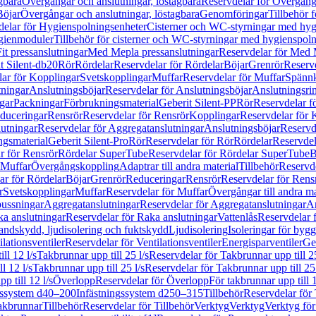
gbara
Övergångar och anslutningar, löstagbara
Reservdelar för Övergånga
Böjar
Övergångar och anslutningar, löstagbara
Genomföringar
Tillbehör 
delar för Hygienspolningsenheter
Cisterner och WC-styrningar med hyg
ygienmoduler
Tillbehör för cisterner och WC-styrningar med hygienspol
t pressanslutningar
Med Mepla pressanslutningar
Reservdelar för Med 
t Silent-db20
Rör
Rördelar
Reservdelar för Rördelar
Böjar
Grenrör
Reservd
ar för Kopplingar
Svetskopplingar
Muffar
Reservdelar för Muffar
Spännk
tningar
Anslutningsböjar
Reservdelar för Anslutningsböjar
Anslutningsri
gar
Packningar
Förbrukningsmaterial
Geberit Silent-PP
Rör
Reservdelar f
educeringar
Rensrör
Reservdelar för Rensrör
Kopplingar
Reservdelar för 
utningar
Reservdelar för Aggregatanslutningar
Anslutningsböjar
Reservd
ngsmaterial
Geberit Silent-Pro
Rör
Reservdelar för Rör
Rördelar
Reservdel
r för Rensrör
Rördelar SuperTube
Reservdelar för Rördelar SuperTube
B
 Muffar
Övergångskoppling
Adaptrar till andra material
Tillbehör
Reservde
ar för Rördelar
Böjar
Grenrör
Reduceringar
Rensrör
Reservdelar för Rens
r
Svetskopplingar
Muffar
Reservdelar för Muffar
Övergångar till andra ma
bussningar
Aggregatanslutningar
Reservdelar för Aggregatanslutningar
An
a anslutningar
Reservdelar för Raka anslutningar
Vattenlås
Reservdelar f
andskydd, ljudisolering och fuktskydd
Ljudisolering
Isoleringar för byg
ilationsventiler
Reservdelar för Ventilationsventiler
Energisparventiler
Ge
ll 12 l/s
Takbrunnar upp till 25 l/s
Reservdelar för Takbrunnar upp till 25
l 12 l/s
Takbrunnar upp till 25 l/s
Reservdelar för Takbrunnar upp till 25 
p till 12 l/s
Överlopp
Reservdelar för Överlopp
För takbrunnar upp till 1
gssystem d40–200
Infästningssystem d250–315
Tillbehör
Reservdelar för 
akbrunnar
Tillbehör
Reservdelar för Tillbehör
Verktyg
Verktyg
Verktyg för