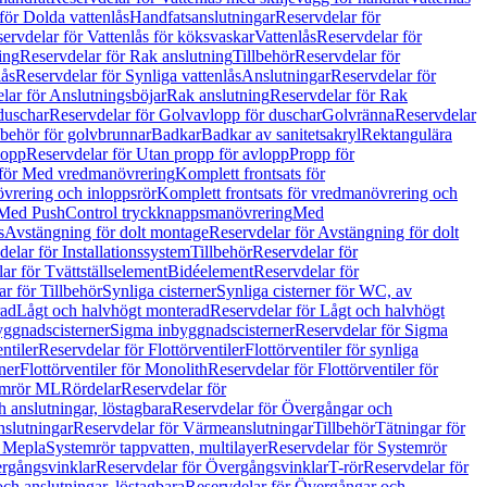
för Dolda vattenlås
Handfatsanslutningar
Reservdelar för
ervdelar för Vattenlås för köksvaskar
Vattenlås
Reservdelar för
ing
Reservdelar för Rak anslutning
Tillbehör
Reservdelar för
lås
Reservdelar för Synliga vattenlås
Anslutningar
Reservdelar för
lar för Anslutningsböjar
Rak anslutning
Reservdelar för Rak
duschar
Reservdelar för Golvavlopp för duschar
Golvränna
Reservdelar
lbehör för golvbrunnar
Badkar
Badkar av sanitetsakryl
Rektangulära
lopp
Reservdelar för Utan propp för avlopp
Propp för
 för Med vredmanövrering
Komplett frontsats för
vrering och inloppsrör
Komplett frontsats för vredmanövrering och
 Med PushControl tryckknappsmanövrering
Med
s
Avstängning för dolt montage
Reservdelar för Avstängning för dolt
elar för Installationssystem
Tillbehör
Reservdelar för
ar för Tvättställselement
Bidéelement
Reservdelar för
r för Tillbehör
Synliga cisterner
Synliga cisterner för WC, av
rad
Lågt och halvhögt monterad
Reservdelar för Lågt och halvhögt
yggnadscisterner
Sigma inbyggnadscisterner
Reservdelar för Sigma
ntiler
Reservdelar för Flottörventiler
Flottörventiler för synliga
ner
Flottörventiler för Monolith
Reservdelar för Flottörventiler för
emrör ML
Rördelar
Reservdelar för
 anslutningar, löstagbara
Reservdelar för Övergångar och
slutningar
Reservdelar för Värmeanslutningar
Tillbehör
Tätningar för
 Mepla
Systemrör tappvatten, multilayer
Reservdelar för Systemrör
rgångsvinklar
Reservdelar för Övergångsvinklar
T-rör
Reservdelar för
ch anslutningar, löstagbara
Reservdelar för Övergångar och