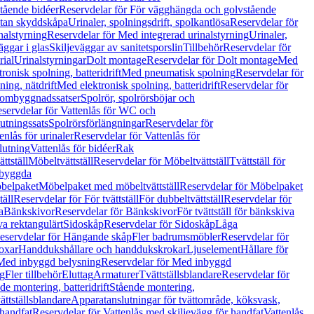
tående bidéer
Reservdelar för För vägghängda och golvstående
Utan skyddskåpa
Urinaler, spolningsdrift, spolkantlösa
Reservdelar för
nalstyrning
Reservdelar för Med integrerad urinalstyrning
Urinaler,
äggar i glas
Skiljeväggar av sanitetsporslin
Tillbehör
Reservdelar för
rial
Urinalstyrningar
Dolt montage
Reservdelar för Dolt montage
Med
onisk spolning, batteridrift
Med pneumatisk spolning
Reservdelar för
ing, nätdrift
Med elektronisk spolning, batteridrift
Reservdelar för
h ombyggnadssatser
Spolrör, spolrörsböjar och
servdelar för Vattenlås för WC och
utningssats
Spolrörsförlängningar
Reservdelar för
enlås för urinaler
Reservdelar för Vattenlås för
lutning
Vattenlås för bidéer
Rak
ttställ
Möbeltvättställ
Reservdelar för Möbeltvättställ
Tvättställ för
nbyggda
belpaket
Möbelpaket med möbeltvättställ
Reservdelar för Möbelpaket
täll
Reservdelar för För tvättställ
För dubbeltvättställ
Reservdelar för
a
Bänkskivor
Reservdelar för Bänkskivor
För tvättställ för bänkskiva
va rektangulärt
Sidoskåp
Reservdelar för Sidoskåp
Låga
eservdelar för Hängande skåp
Fler badrumsmöbler
Reservdelar för
oxar
Handdukshållare och handdukskrokar
Ljuselement
Hållare för
Med inbyggd belysning
Reservdelar för Med inbyggd
g
Fler tillbehör
Eluttag
Armaturer
Tvättställsblandare
Reservdelar för
de montering, batteridrift
Stående montering,
ättställsblandare
Apparatanslutningar för tvättområde, köksvask,
 handfat
Reservdelar för Vattenlås med skiljevägg för handfat
Vattenlås