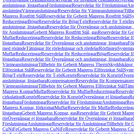
anslutningar, löstagbara
Förslutningar
Reservdelar för Förslutningar
Ans
anslutning
Värmeanslutningar
Reservdelar för Värmeanslutningar
Tillb
Mapress Rostfritt Stål
Reservdelar för Geberit Mapress Rostfritt Stål
Sy
Reduceringar
Böjar
Reservdelar för Böjar
T-rör
Reservdelar för T-rör
In
anslutningar, löstagbara
Reservdelar för Övergångar och anslutningar, 
för Anslutningar
Geberit Mapress Rostfritt Stål, gas
Reservdelar för Geb
Muffar
Reduceringar
Reservdelar för Reduceringar
Böjar
Reservdelar f
löstagbara
Reservdelar för Övergångar och anslutningar, löstagbara
För
med rörände
Tätningar för rörledningar och rördelar
Rörfästen
Systemp
Muffar
Reduceringar
Reservdelar för Reduceringar
Böjar
Reservdelar f
löstagbara
Reservdelar för Övergångar och anslutningar, löstagbara
Ko
Värmeanslutningar
Tillbehör för Geberit Mapress Therm
Skyddskåpor 
Elförzinkat Stål
Reservdelar för Geberit Mapress Elförzinkat Stål
Syste
Böjar
T-rör
Reservdelar för T-rör
Korsrör
Reservdelar för Korsrör
Övergå
anslutningar, löstagbara
Kompensatorer
Reservdelar för Kompensatore
Värmeanslutningar
Tillbehör för Geberit Mapress Elförzinkat Stål
Tätn
Mapress Koppar
Muffar
Reservdelar för Muffar
Reduceringar
Reservdel
cirkulation
Korsrör
Reservdelar för Korsrör
Övergångar ej löstagbara
Re
löstagbara
Förslutningar
Reservdelar för Förslutningar
Anslutningar
Res
Mapress Koppar, förkromat
Muffar
Reservdelar för Muffar
Reducering
löstagbara
Geberit Mapress Koppar, gas
Reservdelar för Geberit Mapr
rör
Övergångar ej löstagbara
Reservdelar för Övergångar ej löstagbara
Förslutningar
Anslutningar
Reservdelar för Anslutningar
Tillbehör för
CuNiFe
Geberit Mapress CuNiFe
Reservdelar för Geberit Mapress C