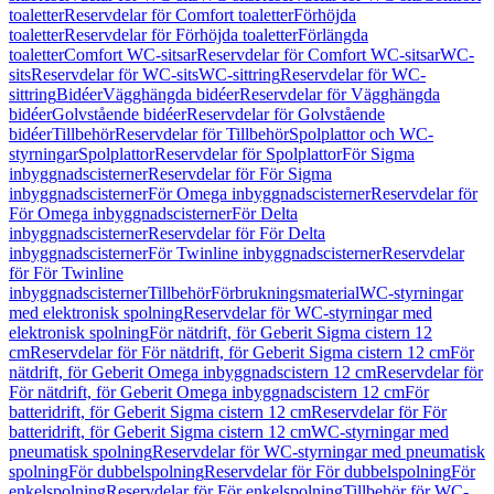
toaletter
Reservdelar för Comfort toaletter
Förhöjda
toaletter
Reservdelar för Förhöjda toaletter
Förlängda
toaletter
Comfort WC-sitsar
Reservdelar för Comfort WC-sitsar
WC-
sits
Reservdelar för WC-sits
WC-sittring
Reservdelar för WC-
sittring
Bidéer
Vägghängda bidéer
Reservdelar för Vägghängda
bidéer
Golvstående bidéer
Reservdelar för Golvstående
bidéer
Tillbehör
Reservdelar för Tillbehör
Spolplattor och WC-
styrningar
Spolplattor
Reservdelar för Spolplattor
För Sigma
inbyggnadscisterner
Reservdelar för För Sigma
inbyggnadscisterner
För Omega inbyggnadscisterner
Reservdelar för
För Omega inbyggnadscisterner
För Delta
inbyggnadscisterner
Reservdelar för För Delta
inbyggnadscisterner
För Twinline inbyggnadscisterner
Reservdelar
för För Twinline
inbyggnadscisterner
Tillbehör
Förbrukningsmaterial
WC-styrningar
med elektronisk spolning
Reservdelar för WC-styrningar med
elektronisk spolning
För nätdrift, för Geberit Sigma cistern 12
cm
Reservdelar för För nätdrift, för Geberit Sigma cistern 12 cm
För
nätdrift, för Geberit Omega inbyggnadscistern 12 cm
Reservdelar för
För nätdrift, för Geberit Omega inbyggnadscistern 12 cm
För
batteridrift, för Geberit Sigma cistern 12 cm
Reservdelar för För
batteridrift, för Geberit Sigma cistern 12 cm
WC-styrningar med
pneumatisk spolning
Reservdelar för WC-styrningar med pneumatisk
spolning
För dubbelspolning
Reservdelar för För dubbelspolning
För
enkelspolning
Reservdelar för För enkelspolning
Tillbehör för WC-