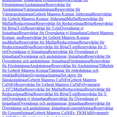
Förslutningar
Anslutningar
Reservdelar för
Anslutningar
Värmeanslutningar
Reservdelar för
Värmeanslutningar
Geberit Mapress Koppar, förkromat
Reservdelar
för Geberit Mapress Koppar, förkromat
Muffar
Reservdelar för
Muffar
Reduceringar
Reservdelar för Reduceringar
Böjar
Reservdelar
för Böjar
T-rör
Reservdelar för T-rör
Övergångar ej
löstagbara
Reservdelar för Övergångar ej löstagbara
Geberit Mapress
Koppar, gas
Reservdelar för Geberit Mapress Koppar,
gas
Muffar
Reservdelar för Muffar
Reduceringar
Reservdelar för
Reduceringar
Böjar
Reservdelar för Böjar
T-rör
Reservdelar för T-
rör
Övergångar ej löstagbara
Reservdelar för Övergångar ej
löstagbara
Övergångar och anslutningar, löstagbara
Reservdelar för
Övergångar och anslutningar, löstagbara
Förslutningar
Reservdelar
för Förslutningar
Anslutningar
Reservdelar för Anslutningar
Tillbehör
för Geberit Mapress Koppar
Tätningar för rörledningar och
rördelar
Rörfästen
Systempackningar
Set skruv för
flänskopplingar
Geberit Mapress CuNiFe
Geberit Mapress
CuNiFe
Reservdelar för Geberit Mapress CuNiFe
Systemrör
2.1972
Muffar
Reservdelar för Muffar
Reduceringar
Reservdelar för
Reduceringar
Böjar
Reservdelar för Böjar
T-rör
Reservdelar för T-
rör
Övergångar ej löstagbara
Reservdelar för Övergångar ej
löstagbara
Övergångar och anslutningar, löstagbara
Reservdelar för
Övergångar och anslutningar, löstagbara
Genomföringar
Reservdelar
för Genomföringar
Geberit Mapress CuNiFe, FKM blå
Systemrör