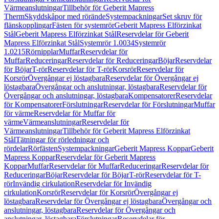
Värmeanslutningar
Tillbehör för Geberit Mapress
Therm
Skyddskåpor med rörände
Systempackningar
Set skruv för
flänskopplingar
Fästen för systemrör
Geberit Mapress Elförzinkat
Stål
Geberit Mapress Elförzinkat Stål
Reservdelar för Geberit
Mapress Elförzinkat Stål
Systemrör 1.0034
Systemrör
1.0215
Rörnipplar
Muffar
Reservdelar för
Muffar
Reduceringar
Reservdelar för Reduceringar
Böjar
Reservdelar
för Böjar
T-rör
Reservdelar för T-rör
Korsrör
Reservdelar för
Korsrör
Övergångar ej löstagbara
Reservdelar för Övergångar ej
löstagbara
Övergångar och anslutningar, löstagbara
Reservdelar för
Övergångar och anslutningar, löstagbara
Kompensatorer
Reservdelar
för Kompensatorer
Förslutningar
Reservdelar för Förslutningar
Muffar
för värme
Reservdelar för Muffar för
värme
Värmeanslutningar
Reservdelar för
Värmeanslutningar
Tillbehör för Geberit Mapress Elförzinkat
Stål
Tätningar för rörledningar och
rördelar
Rörfästen
Systempackningar
Geberit Mapress Koppar
Geberit
Mapress Koppar
Reservdelar för Geberit Mapress
Koppar
Muffar
Reservdelar för Muffar
Reduceringar
Reservdelar för
Reduceringar
Böjar
Reservdelar för Böjar
T-rör
Reservdelar för T-
rör
Invändig cirkulation
Reservdelar för Invändig
cirkulation
Korsrör
Reservdelar för Korsrör
Övergångar ej
löstagbara
Reservdelar för Övergångar ej löstagbara
Övergångar och
anslutningar, löstagbara
Reservdelar för Övergångar och
anslutningar, löstagbara
Förslutningar
Reservdelar för