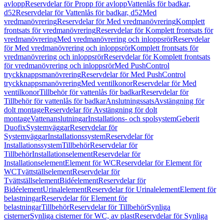
avlopp
Reservdelar för Propp för avlopp
Vattenlås för badkar,
d52
Reservdelar för Vattenlås för badkar, d52
Med
vredmanövrering
Reservdelar för Med vredmanövrering
Komplett
frontsats för vredmanövrering
Reservdelar för Komplett frontsats för
vredmanövrering
Med vredmanövrering och inloppsrör
Reservdelar
för Med vredmanövrering och inloppsrör
Komplett frontsats för
vredmanövrering och inloppsrör
Reservdelar för Komplett frontsats
för vredmanövrering och inloppsrör
Med PushControl
tryckknappsmanövrering
Reservdelar för Med PushControl
tryckknappsmanövrering
Med ventilkonor
Reservdelar för Med
ventilkonor
Tillbehör för vattenlås för badkar
Reservdelar för
Tillbehör för vattenlås för badkar
Anslutningssats
Avstängning för
dolt montage
Reservdelar för Avstängning för dolt
montage
Vattenanslutningar
Installations- och spolsystem
Geberit
Duofix
Systemväggar
Reservdelar för
Systemväggar
Installationssystem
Reservdelar för
Installationssystem
Tillbehör
Reservdelar för
Tillbehör
Installationselement
Reservdelar för
Installationselement
Element för WC
Reservdelar för Element för
WC
Tvättställselement
Reservdelar för
Tvättställselement
Bidéelement
Reservdelar för
Bidéelement
Urinalelement
Reservdelar för Urinalelement
Element för
belastningar
Reservdelar för Element för
belastningar
Tillbehör
Reservdelar för Tillbehör
Synliga
cisterner
Synliga cisterner för WC, av plast
Reservdelar för Synliga