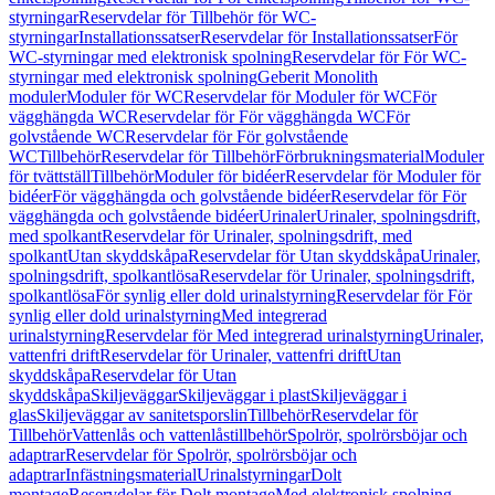
styrningar
Reservdelar för Tillbehör för WC-
styrningar
Installationssatser
Reservdelar för Installationssatser
För
WC-styrningar med elektronisk spolning
Reservdelar för För WC-
styrningar med elektronisk spolning
Geberit Monolith
moduler
Moduler för WC
Reservdelar för Moduler för WC
För
vägghängda WC
Reservdelar för För vägghängda WC
För
golvstående WC
Reservdelar för För golvstående
WC
Tillbehör
Reservdelar för Tillbehör
Förbrukningsmaterial
Moduler
för tvättställ
Tillbehör
Moduler för bidéer
Reservdelar för Moduler för
bidéer
För vägghängda och golvstående bidéer
Reservdelar för För
vägghängda och golvstående bidéer
Urinaler
Urinaler, spolningsdrift,
med spolkant
Reservdelar för Urinaler, spolningsdrift, med
spolkant
Utan skyddskåpa
Reservdelar för Utan skyddskåpa
Urinaler,
spolningsdrift, spolkantlösa
Reservdelar för Urinaler, spolningsdrift,
spolkantlösa
För synlig eller dold urinalstyrning
Reservdelar för För
synlig eller dold urinalstyrning
Med integrerad
urinalstyrning
Reservdelar för Med integrerad urinalstyrning
Urinaler,
vattenfri drift
Reservdelar för Urinaler, vattenfri drift
Utan
skyddskåpa
Reservdelar för Utan
skyddskåpa
Skiljeväggar
Skiljeväggar i plast
Skiljeväggar i
glas
Skiljeväggar av sanitetsporslin
Tillbehör
Reservdelar för
Tillbehör
Vattenlås och vattenlåstillbehör
Spolrör, spolrörsböjar och
adaptrar
Reservdelar för Spolrör, spolrörsböjar och
adaptrar
Infästningsmaterial
Urinalstyrningar
Dolt
montage
Reservdelar för Dolt montage
Med elektronisk spolning,