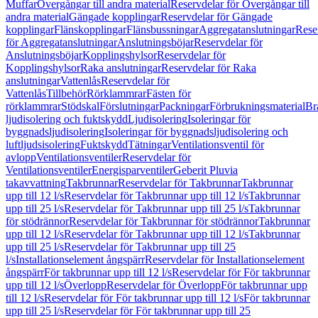
Muffar
Övergångar till andra material
Reservdelar för Övergångar till
andra material
Gängade kopplingar
Reservdelar för Gängade
kopplingar
Flänskopplingar
Flänsbussningar
Aggregatanslutningar
Rese
för Aggregatanslutningar
Anslutningsböjar
Reservdelar för
Anslutningsböjar
Kopplingshylsor
Reservdelar för
Kopplingshylsor
Raka anslutningar
Reservdelar för Raka
anslutningar
Vattenlås
Reservdelar för
Vattenlås
Tillbehör
Rörklammrar
Fästen för
rörklammrar
Stödskal
Förslutningar
Packningar
Förbrukningsmaterial
Br
ljudisolering och fuktskydd
Ljudisolering
Isoleringar för
byggnadsljudisolering
Isoleringar för byggnadsljudisolering och
luftljudsisolering
Fuktskydd
Tätningar
Ventilationsventil för
avlopp
Ventilationsventiler
Reservdelar för
Ventilationsventiler
Energisparventiler
Geberit Pluvia
takavvattning
Takbrunnar
Reservdelar för Takbrunnar
Takbrunnar
upp till 12 l/s
Reservdelar för Takbrunnar upp till 12 l/s
Takbrunnar
upp till 25 l/s
Reservdelar för Takbrunnar upp till 25 l/s
Takbrunnar
för stödrännor
Reservdelar för Takbrunnar för stödrännor
Takbrunnar
upp till 12 l/s
Reservdelar för Takbrunnar upp till 12 l/s
Takbrunnar
upp till 25 l/s
Reservdelar för Takbrunnar upp till 25
l/s
Installationselement ångspärr
Reservdelar för Installationselement
ångspärr
För takbrunnar upp till 12 l/s
Reservdelar för För takbrunnar
upp till 12 l/s
Överlopp
Reservdelar för Överlopp
För takbrunnar upp
till 12 l/s
Reservdelar för För takbrunnar upp till 12 l/s
För takbrunnar
upp till 25 l/s
Reservdelar för För takbrunnar upp till 25