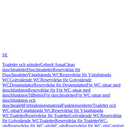
SE
Toaletter och urinaler
Geberit AquaClean
duschtoaletter
Duschtoaletter
Reservdelar för
Duschtoaletter
Vägghängda WC
Reservdelar för Vägghängda
WC
Golvstående WC
Reservdelar för Golvstående
WC
Designplattor
Reservdelar för Designplattor
För WC-sitsar med
duschfunktion
Reservdelar för För WC-sitsar med
duschfunktion
Tillbehör
För duschtoaletter
För WC-sitsar med
duschfunktion och
duschtoalett
Förbrukningsmaterial
Funktionsenheter
Toaletter och
WC-sitsar
Vägghängda WC
Reservdelar för Vägghängda
WC
Toaletter
Reservdelar för Toaletter
Golvstående WC
Reservdelar
för Golvstående WC
Toaletter
Reservdelar för Toaletter
WC-
sits
Reservdelar för WC-sits
WC-sits
Reservdelar för WC-sits
Comfort