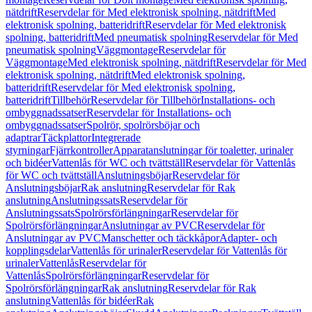
nätdrift
Reservdelar för Med elektronisk spolning, nätdrift
Med
elektronisk spolning, batteridrift
Reservdelar för Med elektronisk
spolning, batteridrift
Med pneumatisk spolning
Reservdelar för Med
pneumatisk spolning
Väggmontage
Reservdelar för
Väggmontage
Med elektronisk spolning, nätdrift
Reservdelar för Med
elektronisk spolning, nätdrift
Med elektronisk spolning,
batteridrift
Reservdelar för Med elektronisk spolning,
batteridrift
Tillbehör
Reservdelar för Tillbehör
Installations- och
ombyggnadssatser
Reservdelar för Installations- och
ombyggnadssatser
Spolrör, spolrörsböjar och
adaptrar
Täckplattor
Integrerade
styrningar
Fjärrkontroller
Apparatanslutningar för toaletter, urinaler
och bidéer
Vattenlås för WC och tvättställ
Reservdelar för Vattenlås
för WC och tvättställ
Anslutningsböjar
Reservdelar för
Anslutningsböjar
Rak anslutning
Reservdelar för Rak
anslutning
Anslutningssats
Reservdelar för
Anslutningssats
Spolrörsförlängningar
Reservdelar för
Spolrörsförlängningar
Anslutningar av PVC
Reservdelar för
Anslutningar av PVC
Manschetter och täckkåpor
Adapter- och
kopplingsdelar
Vattenlås för urinaler
Reservdelar för Vattenlås för
urinaler
Vattenlås
Reservdelar för
Vattenlås
Spolrörsförlängningar
Reservdelar för
Spolrörsförlängningar
Rak anslutning
Reservdelar för Rak
anslutning
Vattenlås för bidéer
Rak