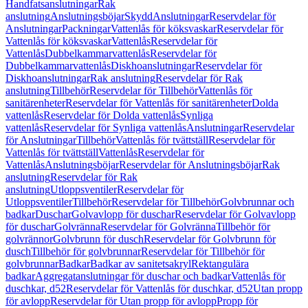
Handfatsanslutningar
Rak
anslutning
Anslutningsböjar
Skydd
Anslutningar
Reservdelar för
Anslutningar
Packningar
Vattenlås för köksvaskar
Reservdelar för
Vattenlås för köksvaskar
Vattenlås
Reservdelar för
Vattenlås
Dubbelkammarvattenlås
Reservdelar för
Dubbelkammarvattenlås
Diskhoanslutningar
Reservdelar för
Diskhoanslutningar
Rak anslutning
Reservdelar för Rak
anslutning
Tillbehör
Reservdelar för Tillbehör
Vattenlås för
sanitärenheter
Reservdelar för Vattenlås för sanitärenheter
Dolda
vattenlås
Reservdelar för Dolda vattenlås
Synliga
vattenlås
Reservdelar för Synliga vattenlås
Anslutningar
Reservdelar
för Anslutningar
Tillbehör
Vattenlås för tvättställ
Reservdelar för
Vattenlås för tvättställ
Vattenlås
Reservdelar för
Vattenlås
Anslutningsböjar
Reservdelar för Anslutningsböjar
Rak
anslutning
Reservdelar för Rak
anslutning
Utloppsventiler
Reservdelar för
Utloppsventiler
Tillbehör
Reservdelar för Tillbehör
Golvbrunnar och
badkar
Duschar
Golvavlopp för duschar
Reservdelar för Golvavlopp
för duschar
Golvränna
Reservdelar för Golvränna
Tillbehör för
golvrännor
Golvbrunn för dusch
Reservdelar för Golvbrunn för
dusch
Tillbehör för golvbrunnar
Reservdelar för Tillbehör för
golvbrunnar
Badkar
Badkar av sanitetsakryl
Rektangulära
badkar
Aggregatanslutningar för duschar och badkar
Vattenlås för
duschkar, d52
Reservdelar för Vattenlås för duschkar, d52
Utan propp
för avlopp
Reservdelar för Utan propp för avlopp
Propp för