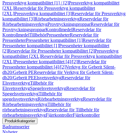
Pressverktyg kompatibilitet [1] / [2]
Pressverktyg kompatibilitet
[2XL]
Reservdelar för Pressverktyg kompatibilitet
[2XL]
Pressverktyg kompatibilitet [3]
Reservdelar för Pressverktyg
kompatibilitet [3]
Rörbearbetningsverktyg
Reservdelar för
Rörbearbetningsverktyg
Provtryckningsproppar
Reservdelar för
Provtryckningsproppar
Kontrollmedel
Reservdelar för
Kontrollmedel
Tillbehör
Pressenheter
Reservdelar för
Pressenheter
Pressenheter kompatibilitet [1]
Reservdelar för
Pressenheter kompatibilitet [1]
Pressenheter kompatibilitet
[2]
Reservdelar för Pressenheter kompatibilitet [2]
Pressverktyg
kompatibilitet [2XL]
Reservdelar för Pressverktyg kompatibilitet
[2XL]
Pressenheter kompatibilitet [4]/[2]
Reservdelar för
Pressenheter kompatibilitet [4]/[2]
Verktyg för Geberit Silent-
db20/Geberit PE
Reservdelar för Verktyg för Geberit Silent-
db20/Geberit PE
Elsvetsverktyg
Reservdelar för
Elsvetsverktyg
Tillbehör för
Elsvetsverktyg
Spegelsvetsverktyg
Reservdelar för
Spegelsvetsverktyg
Tillbehör för
spegelsvetsverktyg
Rörbearbetningsverktyg
Reservdelar för
Rörbearbetningsverktyg
Tillbehör för
rörbearbetningsverktyg
Reservdelar för Tillbehör för
rörbearbetningsverktyg
Fjärrkontroller
Fjärrkontroller
Produktkategorier
Badrumsserier
Nyheter