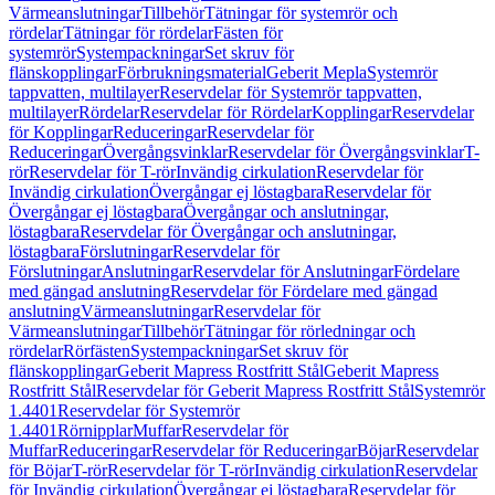
Värmeanslutningar
Tillbehör
Tätningar för systemrör och
rördelar
Tätningar för rördelar
Fästen för
systemrör
Systempackningar
Set skruv för
flänskopplingar
Förbrukningsmaterial
Geberit Mepla
Systemrör
tappvatten, multilayer
Reservdelar för Systemrör tappvatten,
multilayer
Rördelar
Reservdelar för Rördelar
Kopplingar
Reservdelar
för Kopplingar
Reduceringar
Reservdelar för
Reduceringar
Övergångsvinklar
Reservdelar för Övergångsvinklar
T-
rör
Reservdelar för T-rör
Invändig cirkulation
Reservdelar för
Invändig cirkulation
Övergångar ej löstagbara
Reservdelar för
Övergångar ej löstagbara
Övergångar och anslutningar,
löstagbara
Reservdelar för Övergångar och anslutningar,
löstagbara
Förslutningar
Reservdelar för
Förslutningar
Anslutningar
Reservdelar för Anslutningar
Fördelare
med gängad anslutning
Reservdelar för Fördelare med gängad
anslutning
Värmeanslutningar
Reservdelar för
Värmeanslutningar
Tillbehör
Tätningar för rörledningar och
rördelar
Rörfästen
Systempackningar
Set skruv för
flänskopplingar
Geberit Mapress Rostfritt Stål
Geberit Mapress
Rostfritt Stål
Reservdelar för Geberit Mapress Rostfritt Stål
Systemrör
1.4401
Reservdelar för Systemrör
1.4401
Rörnipplar
Muffar
Reservdelar för
Muffar
Reduceringar
Reservdelar för Reduceringar
Böjar
Reservdelar
för Böjar
T-rör
Reservdelar för T-rör
Invändig cirkulation
Reservdelar
för Invändig cirkulation
Övergångar ej löstagbara
Reservdelar för