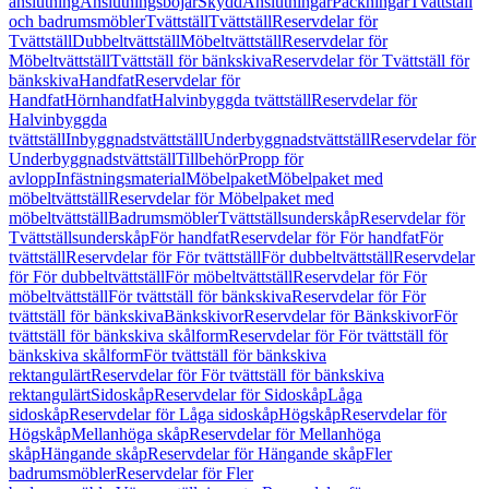
anslutning
Anslutningsböjar
Skydd
Anslutningar
Packningar
Tvättställ
och badrumsmöbler
Tvättställ
Tvättställ
Reservdelar för
Tvättställ
Dubbeltvättställ
Möbeltvättställ
Reservdelar för
Möbeltvättställ
Tvättställ för bänkskiva
Reservdelar för Tvättställ för
bänkskiva
Handfat
Reservdelar för
Handfat
Hörnhandfat
Halvinbyggda tvättställ
Reservdelar för
Halvinbyggda
tvättställ
Inbyggnadstvättställ
Underbyggnadstvättställ
Reservdelar för
Underbyggnadstvättställ
Tillbehör
Propp för
avlopp
Infästningsmaterial
Möbelpaket
Möbelpaket med
möbeltvättställ
Reservdelar för Möbelpaket med
möbeltvättställ
Badrumsmöbler
Tvättställsunderskåp
Reservdelar för
Tvättställsunderskåp
För handfat
Reservdelar för För handfat
För
tvättställ
Reservdelar för För tvättställ
För dubbeltvättställ
Reservdelar
för För dubbeltvättställ
För möbeltvättställ
Reservdelar för För
möbeltvättställ
För tvättställ för bänkskiva
Reservdelar för För
tvättställ för bänkskiva
Bänkskivor
Reservdelar för Bänkskivor
För
tvättställ för bänkskiva skålform
Reservdelar för För tvättställ för
bänkskiva skålform
För tvättställ för bänkskiva
rektangulärt
Reservdelar för För tvättställ för bänkskiva
rektangulärt
Sidoskåp
Reservdelar för Sidoskåp
Låga
sidoskåp
Reservdelar för Låga sidoskåp
Högskåp
Reservdelar för
Högskåp
Mellanhöga skåp
Reservdelar för Mellanhöga
skåp
Hängande skåp
Reservdelar för Hängande skåp
Fler
badrumsmöbler
Reservdelar för Fler