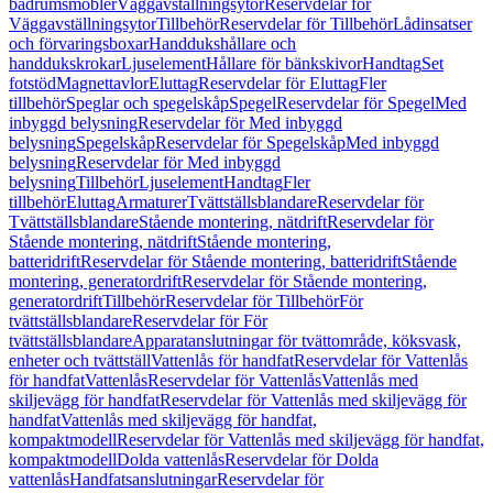
badrumsmöbler
Väggavställningsytor
Reservdelar för
Väggavställningsytor
Tillbehör
Reservdelar för Tillbehör
Lådinsatser
och förvaringsboxar
Handdukshållare och
handdukskrokar
Ljuselement
Hållare för bänkskivor
Handtag
Set
fotstöd
Magnettavlor
Eluttag
Reservdelar för Eluttag
Fler
tillbehör
Speglar och spegelskåp
Spegel
Reservdelar för Spegel
Med
inbyggd belysning
Reservdelar för Med inbyggd
belysning
Spegelskåp
Reservdelar för Spegelskåp
Med inbyggd
belysning
Reservdelar för Med inbyggd
belysning
Tillbehör
Ljuselement
Handtag
Fler
tillbehör
Eluttag
Armaturer
Tvättställsblandare
Reservdelar för
Tvättställsblandare
Stående montering, nätdrift
Reservdelar för
Stående montering, nätdrift
Stående montering,
batteridrift
Reservdelar för Stående montering, batteridrift
Stående
montering, generatordrift
Reservdelar för Stående montering,
generatordrift
Tillbehör
Reservdelar för Tillbehör
För
tvättställsblandare
Reservdelar för För
tvättställsblandare
Apparatanslutningar för tvättområde, köksvask,
enheter och tvättställ
Vattenlås för handfat
Reservdelar för Vattenlås
för handfat
Vattenlås
Reservdelar för Vattenlås
Vattenlås med
skiljevägg för handfat
Reservdelar för Vattenlås med skiljevägg för
handfat
Vattenlås med skiljevägg för handfat,
kompaktmodell
Reservdelar för Vattenlås med skiljevägg för handfat,
kompaktmodell
Dolda vattenlås
Reservdelar för Dolda
vattenlås
Handfatsanslutningar
Reservdelar för