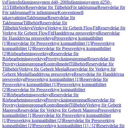
l/s
Fästen
Infästningssystem d40–200
Infästningssystem d250–
315
Tillbehör
Reservdelar för Tillbehör
För takbrunnar
Reservdelar för
För takbrunnar
För infästningar
Konventionell
takavvattning
Takbrunnar
Reservdelar för
Takbrunnar
Tillbehör
Reservdelar för
Tillbehör
Verktyg
Verktyg
Verktyg för Geberit FlowFit
Reservdelar för
Verktyg för Geberit FlowFit
Handdrivna pressverktyg
Reservdelar
för Handdrivna pressverktyg
Pressverktyg kompatibilitet
[1]
Reservdelar för Pressverktyg kompatibilitet [1]
Pressverktyg
kompatibilitet [2]
Reservdelar för Pressverktyg kompatibilitet
[2]
Rörbearbetningsverktyg
Reservdelar för
Rörbearbetningsverktyg
Provtryckningsproppar
Reservdelar för
Provtryckningsproppar
Kontrollmedel
Tillbehör
Reservdelar för
Tillbehör
Verktyg för Geberit Mepla
Reservdelar för Verktyg för
Geberit Mepla
Handdrivna pressverktyg
Reservdelar för Handdrivna
pressverktyg
Pressverktyg kompatibilitet [1]
Reservdelar för
Pressverktyg kompatibilitet [1]
Pressverktyg kompatibilitet
[2]
Reservdelar för Pressverktyg kompatibilitet
[2]
Rörbearbetningsverktyg
Reservdelar för
Rörbearbetningsverktyg
Provtryckningsproppar
Reservdelar för
Provtryckningsproppar
Kontrollmedel
Tillbehör
Verktyg för Geberit
Mapress
Reservdelar för Verktyg för Geberit Mapress
Pressverktyg
kompatibilitet [1]
Reservdelar för Pressverktyg kompatibilitet
[1]
Pressverktyg kompatibilitet [2]
Reservdelar för Pressverktyg
kompatibilitet [2]
Pressverktyg kompatibilitet [1] / [2]
Reservdelar för