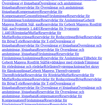
Övergångar ej löstagbara
Övergångar och anslutningar,
löstagbara
Reservdelar för Övergångar och anslutningar,
löstagbara
Kompensatorer
Reservdelar för
Kompensatorer
Genomföringar
Förslutningar
Reservdelar för
Förslutningar
Anslutningar
Reservdelar för Anslutningar
Geberit
Mapress Rostfritt Stål, gas
Reservdelar för Geberit Mapress Rostfritt
Stål, gas
Systemrör 1.4401
Reservdelar för Systemrör
1.4401
Rörnipplar
Muffar
Reservdelar för
Muffar
Reduceringar
Reservdelar för Reduceringar
Böjar
Reservdelar
för Böjar
T-rör
Reservdelar för T-rör
Övergångar ej
löstagbara
Reservdelar för Övergångar ej löstagbara
Övergångar och
anslutningar, löstagbara
Reservdelar för Övergångar och
anslutningar, löstagbara
Förslutningar
Reservdelar för
Förslutningar
Anslutningar
Reservdelar för Anslutningar
Tillbehör för
Geberit Mapress Rostfritt Stål
Skyddskåpor med rörände
Tätningar
för rörledningar och rördelar
Rörfästen
Systempackningar
Set skruv
för flänskopplingar
Geberit Mapress Therm
Systemrör
Therm
Rördelar
Reservdelar för Rördelar
Muffar
Reservdelar för
Muffar
Reduceringar
Reservdelar för Reduceringar
Böjar
Reservdelar
för Böjar
T-rör
Reservdelar för T-rör
Övergångar ej
löstagbara
Reservdelar för Övergångar ej löstagbara
Övergångar och
anslutningar, löstagbara
Reservdelar för Övergångar och
anslutningar, löstagbara
Kompensatorer
Reservdelar för
Kompensatorer
Förslutningar
Reservdelar för
Förslutningar
Värmeanslutningar
Reservdelar för