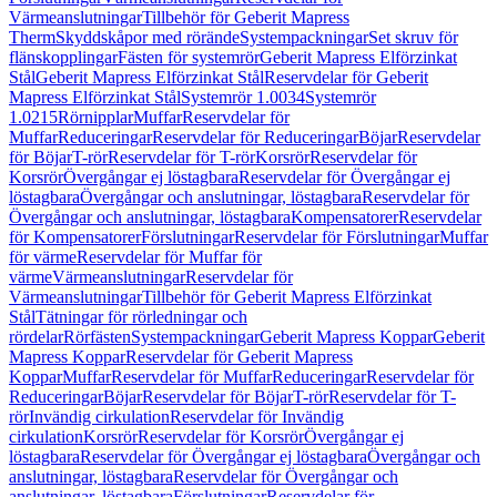
Värmeanslutningar
Tillbehör för Geberit Mapress
Therm
Skyddskåpor med rörände
Systempackningar
Set skruv för
flänskopplingar
Fästen för systemrör
Geberit Mapress Elförzinkat
Stål
Geberit Mapress Elförzinkat Stål
Reservdelar för Geberit
Mapress Elförzinkat Stål
Systemrör 1.0034
Systemrör
1.0215
Rörnipplar
Muffar
Reservdelar för
Muffar
Reduceringar
Reservdelar för Reduceringar
Böjar
Reservdelar
för Böjar
T-rör
Reservdelar för T-rör
Korsrör
Reservdelar för
Korsrör
Övergångar ej löstagbara
Reservdelar för Övergångar ej
löstagbara
Övergångar och anslutningar, löstagbara
Reservdelar för
Övergångar och anslutningar, löstagbara
Kompensatorer
Reservdelar
för Kompensatorer
Förslutningar
Reservdelar för Förslutningar
Muffar
för värme
Reservdelar för Muffar för
värme
Värmeanslutningar
Reservdelar för
Värmeanslutningar
Tillbehör för Geberit Mapress Elförzinkat
Stål
Tätningar för rörledningar och
rördelar
Rörfästen
Systempackningar
Geberit Mapress Koppar
Geberit
Mapress Koppar
Reservdelar för Geberit Mapress
Koppar
Muffar
Reservdelar för Muffar
Reduceringar
Reservdelar för
Reduceringar
Böjar
Reservdelar för Böjar
T-rör
Reservdelar för T-
rör
Invändig cirkulation
Reservdelar för Invändig
cirkulation
Korsrör
Reservdelar för Korsrör
Övergångar ej
löstagbara
Reservdelar för Övergångar ej löstagbara
Övergångar och
anslutningar, löstagbara
Reservdelar för Övergångar och
anslutningar, löstagbara
Förslutningar
Reservdelar för