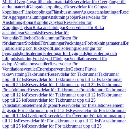
Muffar
Övergångar till andra material
Reservdelar för Övergångar till
andra material
Gängade kopplingar
Reservdelar för Gängade
kopplingar
Flänskopplingar
Flänsbussningar
Aggregatanslutningar
Rese
för Aggregatanslutningar
Anslutningsböjar
Reservdelar för
Anslutningsböjar
Kopplingshylsor
Reservdelar för
Kopplingshylsor
Raka anslutningar
Reservdelar för Raka
anslutningar
Vattenlås
Reservdelar för
Vattenlås
Tillbehör
Rörklammrar
Fästen för
rörklammrar
Stödskal
Förslutningar
Packningar
Förbrukningsmaterial
Br
ljudisolering och fuktskydd
Ljudisolering
Isoleringar för
byggnadsljudisolering
Isoleringar för byggnadsljudisolering och
luftljudsisolering
Fuktskydd
Tätningar
Ventilationsventil för
avlopp
Ventilationsventiler
Reservdelar för
Ventilationsventiler
Energisparventiler
Geberit Pluvia
takavvattning
Takbrunnar
Reservdelar för Takbrunnar
Takbrunnar
upp till 12 l/s
Reservdelar för Takbrunnar upp till 12 l/s
Takbrunnar
upp till 25 l/s
Reservdelar för Takbrunnar upp till 25 l/s
Takbrunnar
för stödrännor
Reservdelar för Takbrunnar för stödrännor
Takbrunnar
upp till 12 l/s
Reservdelar för Takbrunnar upp till 12 l/s
Takbrunnar
upp till 25 l/s
Reservdelar för Takbrunnar upp till 25
l/s
Installationselement ångspärr
Reservdelar för Installationselement
ångspärr
För takbrunnar upp till 12 l/s
Reservdelar för För takbrunnar
upp till 12 l/s
Överlopp
Reservdelar för Överlopp
För takbrunnar upp
till 12 l/s
Reservdelar för För takbrunnar upp till 12 l/s
För takbrunnar
upp till 25 l/s
Reservdelar för För takbrunnar upp till 25