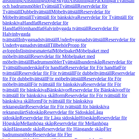
anslutning
Anslutningsböjar
Skydd
Anslutningar
Packningar
Tvättställ
och badrumsmöbler
Tvättställ
Tvättställ
Reservdelar för
Tvättställ
Dubbeltvättställ
Möbeltvättställ
Reservdelar för
Möbeltvättställ
Tvättställ för bänkskiva
Reservdelar för Tvättställ för
bänkskiva
Handfat
Reservdelar för
Handfat
Hörnhandfat
Halvinbyggda tvättställ
Reservdelar för
Halvinbyggda
tvättställ
Inbyggnadstvättställ
Underbyggnadstvättställ
Reservdelar för
Underbyggnadstvättställ
Tillbehör
Propp för
avlopp
Infästningsmaterial
Möbelpaket
Möbelpaket med
möbeltvättställ
Reservdelar för Möbelpaket med
möbeltvättställ
Badrumsmöbler
Tvättställsunderskåp
Reservdelar för
Tvättställsunderskåp
För handfat
Reservdelar för För handfat
För
tvättställ
Reservdelar för För tvättställ
För dubbeltvättställ
Reservdelar
för För dubbeltvättställ
För möbeltvättställ
Reservdelar för För
möbeltvättställ
För tvättställ för bänkskiva
Reservdelar för För
tvättställ för bänkskiva
Bänkskivor
Reservdelar för Bänkskivor
För
tvättställ för bänkskiva skålform
Reservdelar för För tvättställ för
bänkskiva skålform
För tvättställ för bänkskiva
rektangulärt
Reservdelar för För tvättställ för bänkskiva
rektangulärt
Sidoskåp
Reservdelar för Sidoskåp
Låga
sidoskåp
Reservdelar för Låga sidoskåp
Högskåp
Reservdelar för
Högskåp
Mellanhöga skåp
Reservdelar för Mellanhöga
skåp
Hängande skåp
Reservdelar för Hängande skåp
Fler
badrumsmöbler
Reservdelar för Fler