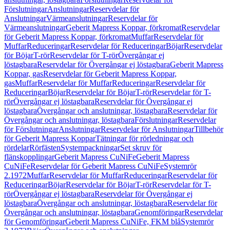
Förslutningar
Anslutningar
Reservdelar för
Anslutningar
Värmeanslutningar
Reservdelar för
Värmeanslutningar
Geberit Mapress Koppar, förkromat
Reservdelar
för Geberit Mapress Koppar, förkromat
Muffar
Reservdelar för
Muffar
Reduceringar
Reservdelar för Reduceringar
Böjar
Reservdelar
för Böjar
T-rör
Reservdelar för T-rör
Övergångar ej
löstagbara
Reservdelar för Övergångar ej löstagbara
Geberit Mapress
Koppar, gas
Reservdelar för Geberit Mapress Koppar,
gas
Muffar
Reservdelar för Muffar
Reduceringar
Reservdelar för
Reduceringar
Böjar
Reservdelar för Böjar
T-rör
Reservdelar för T-
rör
Övergångar ej löstagbara
Reservdelar för Övergångar ej
löstagbara
Övergångar och anslutningar, löstagbara
Reservdelar för
Övergångar och anslutningar, löstagbara
Förslutningar
Reservdelar
för Förslutningar
Anslutningar
Reservdelar för Anslutningar
Tillbehör
för Geberit Mapress Koppar
Tätningar för rörledningar och
rördelar
Rörfästen
Systempackningar
Set skruv för
flänskopplingar
Geberit Mapress CuNiFe
Geberit Mapress
CuNiFe
Reservdelar för Geberit Mapress CuNiFe
Systemrör
2.1972
Muffar
Reservdelar för Muffar
Reduceringar
Reservdelar för
Reduceringar
Böjar
Reservdelar för Böjar
T-rör
Reservdelar för T-
rör
Övergångar ej löstagbara
Reservdelar för Övergångar ej
löstagbara
Övergångar och anslutningar, löstagbara
Reservdelar för
Övergångar och anslutningar, löstagbara
Genomföringar
Reservdelar
för Genomföringar
Geberit Mapress CuNiFe, FKM blå
Systemrör