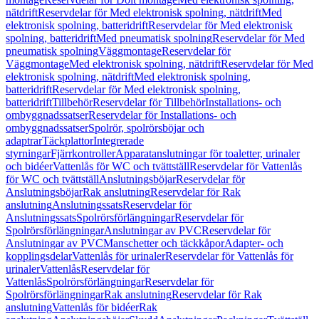
nätdrift
Reservdelar för Med elektronisk spolning, nätdrift
Med
elektronisk spolning, batteridrift
Reservdelar för Med elektronisk
spolning, batteridrift
Med pneumatisk spolning
Reservdelar för Med
pneumatisk spolning
Väggmontage
Reservdelar för
Väggmontage
Med elektronisk spolning, nätdrift
Reservdelar för Med
elektronisk spolning, nätdrift
Med elektronisk spolning,
batteridrift
Reservdelar för Med elektronisk spolning,
batteridrift
Tillbehör
Reservdelar för Tillbehör
Installations- och
ombyggnadssatser
Reservdelar för Installations- och
ombyggnadssatser
Spolrör, spolrörsböjar och
adaptrar
Täckplattor
Integrerade
styrningar
Fjärrkontroller
Apparatanslutningar för toaletter, urinaler
och bidéer
Vattenlås för WC och tvättställ
Reservdelar för Vattenlås
för WC och tvättställ
Anslutningsböjar
Reservdelar för
Anslutningsböjar
Rak anslutning
Reservdelar för Rak
anslutning
Anslutningssats
Reservdelar för
Anslutningssats
Spolrörsförlängningar
Reservdelar för
Spolrörsförlängningar
Anslutningar av PVC
Reservdelar för
Anslutningar av PVC
Manschetter och täckkåpor
Adapter- och
kopplingsdelar
Vattenlås för urinaler
Reservdelar för Vattenlås för
urinaler
Vattenlås
Reservdelar för
Vattenlås
Spolrörsförlängningar
Reservdelar för
Spolrörsförlängningar
Rak anslutning
Reservdelar för Rak
anslutning
Vattenlås för bidéer
Rak