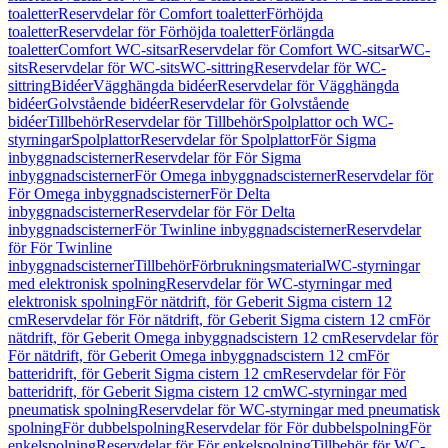
toaletter
Reservdelar för Comfort toaletter
Förhöjda
toaletter
Reservdelar för Förhöjda toaletter
Förlängda
toaletter
Comfort WC-sitsar
Reservdelar för Comfort WC-sitsar
WC-
sits
Reservdelar för WC-sits
WC-sittring
Reservdelar för WC-
sittring
Bidéer
Vägghängda bidéer
Reservdelar för Vägghängda
bidéer
Golvstående bidéer
Reservdelar för Golvstående
bidéer
Tillbehör
Reservdelar för Tillbehör
Spolplattor och WC-
styrningar
Spolplattor
Reservdelar för Spolplattor
För Sigma
inbyggnadscisterner
Reservdelar för För Sigma
inbyggnadscisterner
För Omega inbyggnadscisterner
Reservdelar för
För Omega inbyggnadscisterner
För Delta
inbyggnadscisterner
Reservdelar för För Delta
inbyggnadscisterner
För Twinline inbyggnadscisterner
Reservdelar
för För Twinline
inbyggnadscisterner
Tillbehör
Förbrukningsmaterial
WC-styrningar
med elektronisk spolning
Reservdelar för WC-styrningar med
elektronisk spolning
För nätdrift, för Geberit Sigma cistern 12
cm
Reservdelar för För nätdrift, för Geberit Sigma cistern 12 cm
För
nätdrift, för Geberit Omega inbyggnadscistern 12 cm
Reservdelar för
För nätdrift, för Geberit Omega inbyggnadscistern 12 cm
För
batteridrift, för Geberit Sigma cistern 12 cm
Reservdelar för För
batteridrift, för Geberit Sigma cistern 12 cm
WC-styrningar med
pneumatisk spolning
Reservdelar för WC-styrningar med pneumatisk
spolning
För dubbelspolning
Reservdelar för För dubbelspolning
För
enkelspolning
Reservdelar för För enkelspolning
Tillbehör för WC-