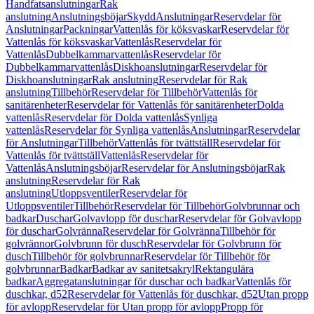
Handfatsanslutningar
Rak
anslutning
Anslutningsböjar
Skydd
Anslutningar
Reservdelar för
Anslutningar
Packningar
Vattenlås för köksvaskar
Reservdelar för
Vattenlås för köksvaskar
Vattenlås
Reservdelar för
Vattenlås
Dubbelkammarvattenlås
Reservdelar för
Dubbelkammarvattenlås
Diskhoanslutningar
Reservdelar för
Diskhoanslutningar
Rak anslutning
Reservdelar för Rak
anslutning
Tillbehör
Reservdelar för Tillbehör
Vattenlås för
sanitärenheter
Reservdelar för Vattenlås för sanitärenheter
Dolda
vattenlås
Reservdelar för Dolda vattenlås
Synliga
vattenlås
Reservdelar för Synliga vattenlås
Anslutningar
Reservdelar
för Anslutningar
Tillbehör
Vattenlås för tvättställ
Reservdelar för
Vattenlås för tvättställ
Vattenlås
Reservdelar för
Vattenlås
Anslutningsböjar
Reservdelar för Anslutningsböjar
Rak
anslutning
Reservdelar för Rak
anslutning
Utloppsventiler
Reservdelar för
Utloppsventiler
Tillbehör
Reservdelar för Tillbehör
Golvbrunnar och
badkar
Duschar
Golvavlopp för duschar
Reservdelar för Golvavlopp
för duschar
Golvränna
Reservdelar för Golvränna
Tillbehör för
golvrännor
Golvbrunn för dusch
Reservdelar för Golvbrunn för
dusch
Tillbehör för golvbrunnar
Reservdelar för Tillbehör för
golvbrunnar
Badkar
Badkar av sanitetsakryl
Rektangulära
badkar
Aggregatanslutningar för duschar och badkar
Vattenlås för
duschkar, d52
Reservdelar för Vattenlås för duschkar, d52
Utan propp
för avlopp
Reservdelar för Utan propp för avlopp
Propp för