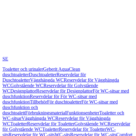
SE
Toaletter och urinaler
Geberit AquaClean
duschtoaletter
Duschtoaletter
Reservdelar för
Duschtoaletter
Vägghängda WC
Reservdelar för Vägghängda
WC
Golvstående WC
Reservdelar för Golvstående
WC
Designplattor
Reservdelar för Designplattor
För WC-sitsar med
duschfunktion
Reservdelar för För WC-sitsar med
duschfunktion
Tillbehör
För duschtoaletter
För WC-sitsar med
duschfunktion och
duschtoalett
Förbrukningsmaterial
Funktionsenheter
Toaletter och
WC-sitsar
Vägghängda WC
Reservdelar för Vägghängda
WC
Toaletter
Reservdelar för Toaletter
Golvstående WC
Reservdelar
för Golvstående WC
Toaletter
Reservdelar för Toaletter
WC-
sits
Reservdelar för WC-sits
WC-sits
Reservdelar för WC-sits
Comfort