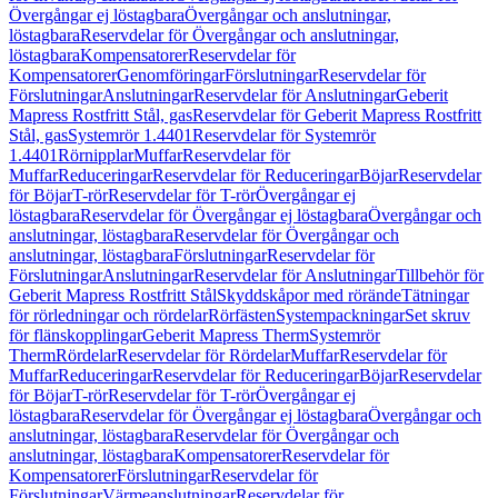
Övergångar ej löstagbara
Övergångar och anslutningar,
löstagbara
Reservdelar för Övergångar och anslutningar,
löstagbara
Kompensatorer
Reservdelar för
Kompensatorer
Genomföringar
Förslutningar
Reservdelar för
Förslutningar
Anslutningar
Reservdelar för Anslutningar
Geberit
Mapress Rostfritt Stål, gas
Reservdelar för Geberit Mapress Rostfritt
Stål, gas
Systemrör 1.4401
Reservdelar för Systemrör
1.4401
Rörnipplar
Muffar
Reservdelar för
Muffar
Reduceringar
Reservdelar för Reduceringar
Böjar
Reservdelar
för Böjar
T-rör
Reservdelar för T-rör
Övergångar ej
löstagbara
Reservdelar för Övergångar ej löstagbara
Övergångar och
anslutningar, löstagbara
Reservdelar för Övergångar och
anslutningar, löstagbara
Förslutningar
Reservdelar för
Förslutningar
Anslutningar
Reservdelar för Anslutningar
Tillbehör för
Geberit Mapress Rostfritt Stål
Skyddskåpor med rörände
Tätningar
för rörledningar och rördelar
Rörfästen
Systempackningar
Set skruv
för flänskopplingar
Geberit Mapress Therm
Systemrör
Therm
Rördelar
Reservdelar för Rördelar
Muffar
Reservdelar för
Muffar
Reduceringar
Reservdelar för Reduceringar
Böjar
Reservdelar
för Böjar
T-rör
Reservdelar för T-rör
Övergångar ej
löstagbara
Reservdelar för Övergångar ej löstagbara
Övergångar och
anslutningar, löstagbara
Reservdelar för Övergångar och
anslutningar, löstagbara
Kompensatorer
Reservdelar för
Kompensatorer
Förslutningar
Reservdelar för
Förslutningar
Värmeanslutningar
Reservdelar för