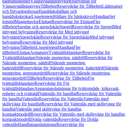
badrumsmöbler
Väggavställningsytor
Reservdelar för
Väggavställningsytor
Tillbehör
Reservdelar för Tillbehör
Lådinsatser
och förvaringsboxar
Handdukshållare och
handdukskrokar
Ljuselement
Hållare för bänkskivor
Handtag
Set
fotstöd
Magnettavlor
Eluttag
Reservdelar för Eluttag
Fler
tillbehör
Speglar och spegelskåp
Spegel
Reservdelar för Spegel
Med
inbyggd belysning
Reservdelar för Med inbyggd
belysning
Spegelskåp
Reservdelar för Spegelskåp
Med inbyggd
belysning
Reservdelar för Med inbyggd
belysning
Tillbehör
Ljuselement
Handtag
Fler
tillbehör
Eluttag
Armaturer
Tvättställsblandare
Reservdelar för
Tvättställsblandare
Stående montering, nätdrift
Reservdelar för
Stående montering, nätdrift
Stående montering,
batteridrift
Reservdelar för Stående montering, batteridrift
Stående
montering, generatordrift
Reservdelar för Stående montering,
generatordrift
Tillbehör
Reservdelar för Tillbehör
För
tvättställsblandare
Reservdelar för För
tvättställsblandare
Apparatanslutningar för tvättområde, köksvask,
enheter och tvättställ
Vattenlås för handfat
Reservdelar för Vattenlås
för handfat
Vattenlås
Reservdelar för Vattenlås
Vattenlås med
skiljevägg för handfat
Reservdelar för Vattenlås med skiljevägg för
handfat
Vattenlås med skiljevägg för handfat,
kompaktmodell
Reservdelar för Vattenlås med skiljevägg för handfat,
kompaktmodell
Dolda vattenlås
Reservdelar för Dolda
vattenlås
Handfatsanslutningar
Reservdelar för