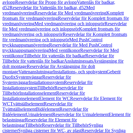
avlopp
Reservdelar för Propp för avlopp
Vattenlås för badkar,
d52
Reservdelar för Vattenlås för badkar, d52
Med
vredmanövrering
Reservdelar för Med vredmanövrering
Komplett
frontsats för vredmanövrering
Reservdelar för Komplett frontsats för
vredmanövrering
Med vredmanövrering och inloppsrör
Reservdelar
för Med vredmanövrering och inloppsrör
Komplett frontsats för
vredmanövrering och inloppsrör
Reservdelar för Komplett frontsats
för vredmanövrering och inloppsrör
Med PushControl
tryckknappsmanövrering
Reservdelar för Med PushControl
tryckknappsmanövrering
Med ventilkonor
Reservdelar för Med
ventilkonor
Tillbehör för vattenlås för badkar
Reservdelar för
Tillbehör för vattenlås för badkar
Anslutningssats
Avstängning för
dolt montage
Reservdelar för Avstängning för dolt
montage
Vattenanslutningar
Installations- och spolsystem
Geberit
Duofix
Systemväggar
Reservdelar för
Systemväggar
Installationssystem
Reservdelar för
Installationssystem
Tillbehör
Reservdelar för
Tillbehör
Installationselement
Reservdelar för
Installationselement
Element för WC
Reservdelar för Element för
WC
Tvättställselement
Reservdelar för
Tvättställselement
Bidéelement
Reservdelar för
Bidéelement
Urinalelement
Reservdelar för Urinalelement
Element för
belastningar
Reservdelar för Element för
belastningar
Tillbehör
Reservdelar för Tillbehör
Synliga
cisterner
Synliga cisterner för WC, av plast
Reservdelar för Synliga