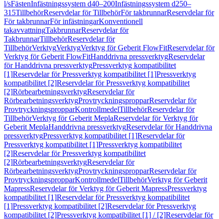
l/s
Fästen
Infästningssystem d40–200
Infästningssystem d250–
315
Tillbehör
Reservdelar för Tillbehör
För takbrunnar
Reservdelar för
För takbrunnar
För infästningar
Konventionell
takavvattning
Takbrunnar
Reservdelar för
Takbrunnar
Tillbehör
Reservdelar för
Tillbehör
Verktyg
Verktyg
Verktyg för Geberit FlowFit
Reservdelar för
Verktyg för Geberit FlowFit
Handdrivna pressverktyg
Reservdelar
för Handdrivna pressverktyg
Pressverktyg kompatibilitet
[1]
Reservdelar för Pressverktyg kompatibilitet [1]
Pressverktyg
kompatibilitet [2]
Reservdelar för Pressverktyg kompatibilitet
[2]
Rörbearbetningsverktyg
Reservdelar för
Rörbearbetningsverktyg
Provtryckningsproppar
Reservdelar för
Provtryckningsproppar
Kontrollmedel
Tillbehör
Reservdelar för
Tillbehör
Verktyg för Geberit Mepla
Reservdelar för Verktyg för
Geberit Mepla
Handdrivna pressverktyg
Reservdelar för Handdrivna
pressverktyg
Pressverktyg kompatibilitet [1]
Reservdelar för
Pressverktyg kompatibilitet [1]
Pressverktyg kompatibilitet
[2]
Reservdelar för Pressverktyg kompatibilitet
[2]
Rörbearbetningsverktyg
Reservdelar för
Rörbearbetningsverktyg
Provtryckningsproppar
Reservdelar för
Provtryckningsproppar
Kontrollmedel
Tillbehör
Verktyg för Geberit
Mapress
Reservdelar för Verktyg för Geberit Mapress
Pressverktyg
kompatibilitet [1]
Reservdelar för Pressverktyg kompatibilitet
[1]
Pressverktyg kompatibilitet [2]
Reservdelar för Pressverktyg
kompatibilitet [2]
Pressverktyg kompatibilitet [1] / [2]
Reservdelar för