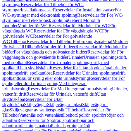
styrningar
Reservdelar för Tillbehör för WC-
styrningar
Installationssatser
Reservdelar för Installationssatser
För
WC-styrningar med elektronisk spolning
Reservdelar för För WC-
styrningar med elektronisk spolning
Geberit Monolith
moduler
Moduler för WC
Reservdelar för Moduler för WC
För
vägghängda WC
Reservdelar för För vägghängda WC
För
golvstående WC
Reservdelar för För golvstående
WC
Tillbehör
Reservdelar för Tillbehör
Förbrukningsmaterial
Moduler
för tvättställ
Tillbehör
Moduler för bidéer
Reservdelar för Moduler för
bidéer
För vägghängda och golvstående bidéer
Reservdelar för För
vägghängda och golvstående bidéer
Urinaler
Urinaler, spolningsdrift,
med spolkant
Reservdelar för Urinaler, spolningsdrift, med
spolkant
Utan skyddskåpa
Reservdelar för Utan skyddskåpa
Urinaler,
spolningsdrift, spolkantlösa
Reservdelar för Urinaler, spolningsdrift,
spolkantlösa
För synlig eller dold urinalstyrning
Reservdelar för För
synlig eller dold urinalstyrning
Med integrerad
urinalstyrning
Reservdelar för Med integrerad urinalstyrning
Urinaler,
vattenfri drift
Reservdelar för Urinaler, vattenfri drift
Utan
skyddskåpa
Reservdelar för Utan
skyddskåpa
Skiljeväggar
Skiljeväggar i plast
Skiljeväggar i
glas
Skiljeväggar av sanitetsporslin
Tillbehör
Reservdelar för
Tillbehör
Vattenlås och vattenlåstillbehör
Spolrör, spolrörsböjar och
adaptrar
Reservdelar för Spolrör, spolrörsböjar och
adaptrar
Infästningsmaterial
Urinalstyrningar
Dolt
montage
Reservdelar för Dolt montage
Med elektronisk spolning,