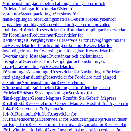
Värmeanslutningar
Tillbehör
Tätningar för systemrör och
rördelar
Tätningar för rördelar
Fästen för
systemrör
Systempackningar
Set skruv för
flänskopplingar
Förbrukningsmaterial
Geberit Mepla
Systemrör
tappvatten, multilayer
Reservdelar för Systemrör tappvatten,
multilayer
Rördelar
Reservdelar för Rördelar
Kopplingar
Reservdelar
för Kopplingar
Reduceringar
Reservdelar för
Reduceringar
Övergångsvinklar
Reservdelar för Övergångsvinklar
T-
rör
Reservdelar för T-rör
Invändig cirkulation
Reservdelar för
Invändig cirkulation
Övergångar ej löstagbara
Reservdelar för
Övergångar ej löstagbara
Övergångar och anslutningar,
löstagbara
Reservdelar för Övergångar och anslutningar,
löstagbara
Förslutningar
Reservdelar för
Förslutningar
Anslutningar
Reservdelar för Anslutningar
Fördelare
med gängad anslutning
Reservdelar för Fördelare med gängad
anslutning
Värmeanslutningar
Reservdelar för
Värmeanslutningar
Tillbehör
Tätningar för rörledningar och
rördelar
Rörfästen
Systempackningar
Set skruv för
flänskopplingar
Geberit Mapress Rostfritt Stål
Geberit Mapress
Rostfritt Stål
Reservdelar för Geberit Mapress Rostfritt Stål
Systemrör
1.4401
Reservdelar för Systemrör
1.4401
Rörnipplar
Muffar
Reservdelar för
Muffar
Reduceringar
Reservdelar för Reduceringar
Böjar
Reservdelar
för Böjar
T-rör
Reservdelar för T-rör
Invändig cirkulation
Reservdelar
för Invändig cirkulation
Övergångar ej löstagbara
Reservdelar för